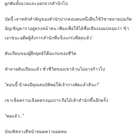
ผูกพันทั้งมวลและออกจากสำนักไป
บัดนี้ เสาหลักสำคัญของสำนักปากสอบคนหนึ่งฝืนใช้วิชาทลายบ่อเกิด
อัญเชิญดาราอยู่ตรงหน้าตน เพียงเพื่อให้ได้ชื่อเสียงจอมปลอมว่า ‘ข้า
เอาชนะอดีตผู้สั่งการสำนักที่แข็งแกร่งที่สุดแล้ว’
ตันเถียนของผู้ฝึกยุทธ์ก็คือแก่นของชีวิต
ทำลายตันเถียนแล้ว ชั่วชีวิตของเขาล้วนไม่อาจก้าวไป
“ตอนนี้ ข้าคงมีคุณสมบัติพอให้เจ้ากางพัดแล้วสินะ!”
เขาเช็ดคราบเลือดตรงมุมปาก ถือไม้เท้าสำนักขึ้นอีกครั้ง
“พอแล้ว…”
บัณฑิตจางสีหน้าหมดความอดทน