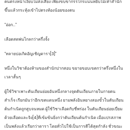
คนตรงหน้าเงียบไม่ส่งเสียง เพียงขบขากรรไกรแน่นหยิบไม้เท้าสำนัก
ขึ้นแล้วกระทุ้งเข้าไปตรงท้องน้อยของตน
“อ่อก…”
เลือดสดพ่นไกลกว่าครึ่งจั้ง
“ทลายบ่อเกิดอัญเชิญดารา[3]”
หนึ่งในวิชาต้องห้ามของสำนักปากสอบ ขยายขอบเขตกว่าครึ่งหนึ่งใน
เวลาสั้นๆ
ผู้ใช้วิชาเพาะตันเถียนย่อยอันหนึ่งกลางจุดตันเถียนภายในกายตน
สำเร็จ เรียกมันว่าอีกเขตแดนหนึ่ง ยามพลังอินหยางสองขั้วในตันเถียน
ต้นกำเนิดถูกสูบจนหมด ผู้ใช้วิชาเลือดกับชี่พร่อง ในตันเถียนย่อยเปี่ยม
ด้วยเลือดและจิง[4]ที่เข้มข้นยิ่งกว่าตันเถียนต้นกำเนิด เมื่อแปรสภาพ
เป็นพลังแล้วเรียกว่าดารา โดยทั่วไปใช้เป็นการตีโต้สุดกำลัง ชั่วขณะ