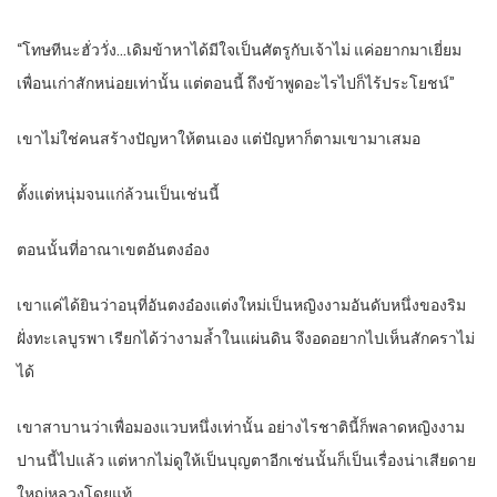
“โทษทีนะฮั่ววั่ง…เดิมข้าหาได้มีใจเป็นศัตรูกับเจ้าไม่ แค่อยากมาเยี่ยม
เพื่อนเก่าสักหน่อยเท่านั้น แต่ตอนนี้ ถึงข้าพูดอะไรไปก็ไร้ประโยชน์”
เขาไม่ใช่คนสร้างปัญหาให้ตนเอง แต่ปัญหาก็ตามเขามาเสมอ
ตั้งแต่หนุ่มจนแก่ล้วนเป็นเช่นนี้
ตอนนั้นที่อาณาเขตอันตงอ๋อง
เขาแค่ได้ยินว่าอนุที่อันตงอ๋องแต่งใหม่เป็นหญิงงามอันดับหนึ่งของริม
ฝั่งทะเลบูรพา เรียกได้ว่างามล้ำในแผ่นดิน จึงอดอยากไปเห็นสักคราไม่
ได้
เขาสาบานว่าเพื่อมองแวบหนึ่งเท่านั้น อย่างไรชาตินี้ก็พลาดหญิงงาม
ปานนี้ไปแล้ว แต่หากไม่ดูให้เป็นบุญตาอีกเช่นนั้นก็เป็นเรื่องน่าเสียดาย
ใหญ่หลวงโดยแท้