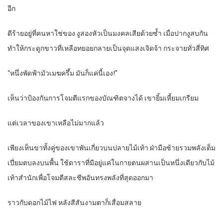
อีก
ดีร้ายอยู่ที่คนหาใช่ของ งูสองหัวเป็นมงคลเสียด้วยซ้ำ เมื่อปากงูสบกัน
ทำให้กระดูกขาวที่เหลือทยอยกลายเป็นจุดแสงเจิดจ้า กระจายทั่วสี่ทิศ
“หนึ่งพัดฟ้ามัวเมฆครึ้ม มันก็แค่นี้เอง!”
เห็นว่าป้องกันการโจมตีแรกของบัณฑิตจางได้ เขายิ้มเหี้ยมเกรียม
แต่เวลาของเขาเหลือไม่มากแล้ว
เพียงเห็นขาทั้งคู่ของเขาพันเกี่ยวบนปลายไม้เท้า ฝ่ามือซ้ายรวมพลังเต็ม
เปี่ยมตบลงบนพื้น ใช้ดาราที่มีอยู่แค่ในกายตนผสานเป็นหนึ่งเดียวกับไม้
เท้าสำนักเพื่อโจมตีสละชีพอันทรงพลังที่สุดออกมา
ราวกับดอกไม้ไฟ หลังสีสันงามตาก็เสื่อมสลาย