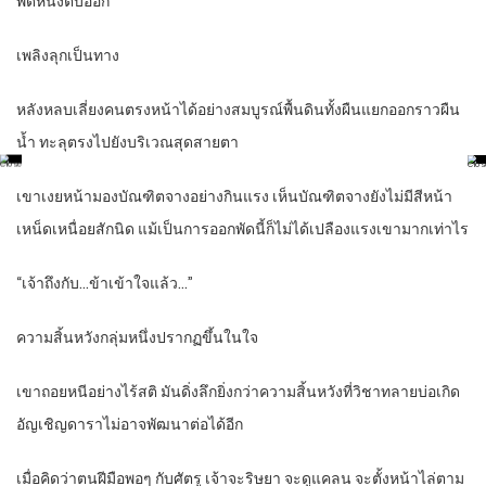
พัดหนึ่งตบออก
เพลิงลุกเป็นทาง
หลังหลบเลี่ยงคนตรงหน้าได้อย่างสมบูรณ์พื้นดินทั้งผืนแยกออกราวผืน
น้ำ ทะลุตรงไปยังบริเวณสุดสายตา
เขาเงยหน้ามองบัณฑิตจางอย่างกินแรง เห็นบัณฑิตจางยังไม่มีสีหน้า
เหน็ดเหนื่อยสักนิด แม้เป็นการออกพัดนี้ก็ไม่ได้เปลืองแรงเขามากเท่าไร
“เจ้าถึงกับ…ข้าเข้าใจแล้ว…”
ความสิ้นหวังกลุ่มหนึ่งปรากฏขึ้นในใจ
เขาถอยหนีอย่างไร้สติ มันดิ่งลึกยิ่งกว่าความสิ้นหวังที่วิชาทลายบ่อเกิด
อัญเชิญดาราไม่อาจพัฒนาต่อได้อีก
เมื่อคิดว่าตนฝีมือพอๆ กับศัตรู เจ้าจะริษยา จะดูแคลน จะตั้งหน้าไล่ตาม