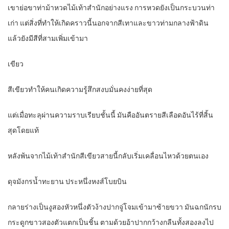
เขาย่อขาท่าม้าหวดไม้เท้าสำนักอย่างแรง การหวดยังเป็นกระบวนท่า
เก่า แต่สิ่งที่ทำให้เกิดคราวนี้นอกจากสีเทาและขาวท่ามกลางฟ้าดิน
แล้วยังมีสีที่สามเพิ่มเข้ามา
เขียว
สีเขียวทำให้คนเกิดความรู้สึกสงบมั่นคงง่ายที่สุด
แต่เมื่อทะลุผ่านความราบเรียบชั้นนี้ มันคืออันตรายสีเลือดอันไร้ที่สิ้น
สุดโดยแท้
หลังพ้นจากไม้เท้าสำนักสีเขียวสายนี้กลับเริ่มเคลื่อนไหวด้วยตนเอง
ดุจมังกรน้ำทะยาน ประหนึ่งหงส์โบยบิน
กลายร่างเป็นงูสองหัวหนึ่งตัวง้างปากจู่โจมเข้ามาซ้ายขวา มันฉกนักรบ
กระดูกขาวสองตัวแตกเป็นชิ้น ตามด้วยอ้าปากกว้างกลืนทั้งสองลงไป