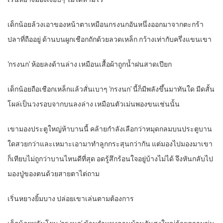
เด็กน้อยล้วงเอาของหน้าตาเหมือนกรงนกอันหนึ่งออกมาจากตะกร้า
ปลาที่ถืออยู่ ด้านบนผูกเชือกถักด้วยลวดเหล็ก กว้างเท่ากับครึ่งแขนเขา
‘กรงนก’ ห้อยลงด้านล่าง เหมือนเสื้อผ้าถูกน้ำฝนสาดเปียก
เด็กน้อยถือเชือกเหล็กแล้วสั่นเบาๆ ‘กรงนก’ นี้ก็มีพลังขึ้นมาทันใด มีดสั้น
โผล่เป็นวงรอบจากบนลงล่าง เหมือนตัวเม่นพองขนเช่นนั้น
เขามองประตูใหญ่ห้าบานนี้ คล้ายกำลังเลือกว่าหมุดกลมบนประตูบาน
ใดสวยกว่าและเหมาะเอามาทำลูกกระสุนกว่ากัน แต่มองไปมองมาเขา
ก็เทียบไม่ถูกว่าบานไหนดีที่สุด อดรู้สึกร้อนใจอยู่บ้างไม่ได้ จึงหันกลับไป
มองปู่ของตนด้วยสายตาไต่ถาม
เริ่นหยางยิ้มบาง ปล่อยเขาเล่นตามต้องการ