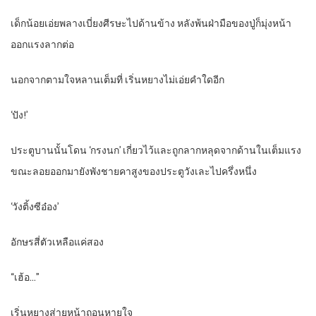
เด็กน้อยเอ่ยพลางเบี่ยงศีรษะไปด้านข้าง หลังพ้นฝ่ามือของปู่ก็มุ่งหน้า
ออกแรงลากต่อ
นอกจากตามใจหลานเต็มที่ เริ่นหยางไม่เอ่ยคำใดอีก
‘ปัง!’
ประตูบานนั้นโดน ‘กรงนก’ เกี่ยวไว้และถูกลากหลุดจากด้านในเต็มแรง
ขณะลอยออกมายังพังชายคาสูงของประตูวังเละไปครึ่งหนึ่ง
‘วังติ้งซีอ๋อง’
อักษรสี่ตัวเหลือแค่สอง
“เฮ้อ…”
เริ่นหยางส่ายหน้าถอนหายใจ