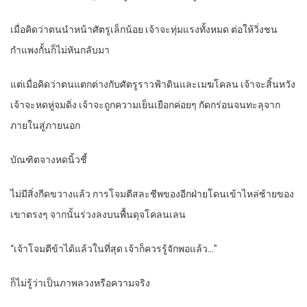
เมื่อคิดว่าตนนำหน้าศัตรูเล็กน้อย เจ้าจะทุ่มแรงทั้งหมด ต่อให้วิ่งชน
กำแพงกั้นก็ไม่หันกลับมา
แต่เมื่อคิดว่าตนแตกต่างกับศัตรูราวฟ้าดินและเมฆโคลน เจ้าจะสิ้นหวัง
เจ้าจะหดหู่จมดิ่ง เจ้าจะถูกความเย็นเยือกค่อยๆ กัดกร่อนจนทะลุจาก
ภายในสู่ภายนอก
บัณฑิตจางหดนิ้วชี้
ไม่มีสิ่งกีดขวางแล้ว การโจมตีสละชีพของอีกฝ่ายโดนเข้าไหล่ซ้ายของ
เขาตรงๆ จากนั้นร่วงลงบนพื้นดุจโคลนเลน
“เจ้าโจมตีข้าได้แล้วในที่สุด เจ้าก็ควรรู้จักพอแล้ว…”
ก็ไม่รู้ว่าเป็นภาพลวงหรือความจริง