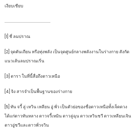
เงียบเชียบ
…………………………………………..
[1] ชี่ ลมปราณ
[2] จุดตันเถียน หรือทุ่งพลัง เป็นจุดศูนย์กลางพลังงานในร่างกาย สังกัด
แนวเส้นลมปราณเริ่น
[3] ดารา ในที่นี้สื่อถึงดาวเหนือ
[4] จิง สารจำเป็นพื้นฐานของร่างกาย
[5] ทัน จวี้ ลู่ เหวิน เหลียน อู่ พั่ว เป็นตัวย่อของชื่อดาวเหนือทั้งเจ็ดดวง
ได้แก่ดาวทันหลาง ดาวจวี้เหมิน ดาวลู่ฉุน ดาวเหวินชวี ดาวเหลียนเจิน
ดาวอู่ชวีและดาวพั่วจวิน