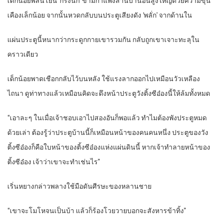
เด็กน้อยพลันโยน ‘กรงนก’ ข้ามกำแพงลานบ้านอันสูงใหญ่ด้วยความขุ่น
เคืองเล็กน้อย จากนั้นหวดกลับบนประตูเสียงดัง ‘พลั่ก’ จากด้านใน
แผ่นประตูนี้หนากว่ากระดูกกายเขารวมกัน กลับถูกเขาเจาะทะลุใน
คราวเดียว
เด็กน้อยพาดเชือกกลับไว้บนหลัง ใช้แรงลากออกไปเหมือนวัวเหลือง
ไถนา ดูท่าทางแล้วเหมือนคิดจะดึงหน้าประตูวังติ้งซีอ๋องนี้ให้ล้มทั้งหมด
“เอาละๆ ในเมื่อเจ้าชอบเอาไปสองอันก็พอแล้ว ทำไมต้องพังประตูหมด
ด้วยเล่า ต้องรู้ว่าประตูบ้านนี้ก็เหมือนหน้าของคนคนหนึ่ง ประตูของวัง
ติ้งซีอ๋องก็คือใบหน้าของติ้งซีอ๋องแห่งแผ่นดินนี้ หากเจ้าทำลายหน้าของ
ติ้งซีอ๋อง เจ้าว่าเขาจะทำเช่นไร”
เริ่นหยางกล่าวพลางใช้มือดันศีรษะของหลานชาย
“เขาจะโมโหจนเป็นบ้า แล้วก็ร้องโวยวายบอกจะสังหารข้าทิ้ง”