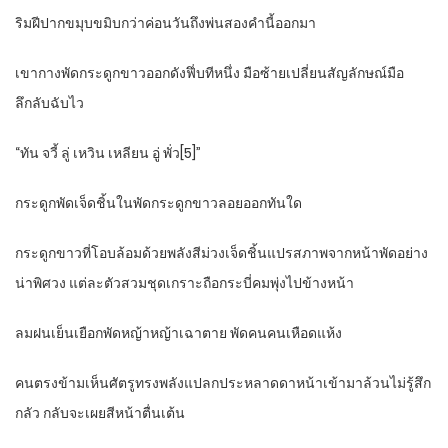
ริมฝีปากขมุบขมิบกว่าค่อนวันถึงพ่นสองคำนี้ออกมา
เขากางพัดกระดูกขาวออกดังฟึ่บทีหนึ่ง มือซ้ายเปลี่ยนสัญลักษณ์มือ
ลึกลับฉับไว
“ทัน จวี้ ลู่ เหวิน เหลียน อู่ พั่ว[5]”
กระดูกพัดเจ็ดชิ้นในพัดกระดูกขาวลอยออกทันใด
กระดูกขาวที่โอบล้อมด้วยพลังสีม่วงเจ็ดชิ้นแปรสภาพจากหน้าพัดอย่าง
น่าพิศวง แต่ละตัวสวมชุดเกราะถือกระบี่คมพุ่งไปข้างหน้า
ลมฝนเย็นเยือกพัดหญ้าหญ้าเฉาตาย พัดคนคนเหือดแห้ง
คนตรงข้ามเห็นศัตรูทรงพลังแปลกประหลาดดาหน้าเข้ามาล้วนไม่รู้สึก
กลัว กลับจะเผยสีหน้าตื่นเต้น