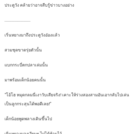
ประตูวัง คล้ายว่าอาจสืบรู้ข่าวบางอย่าง
………………………..
เริ่นหยางมาถึงประตูวังอ๋องแล้ว
สวมชุดขาดรุ่ยตัวนั้น
แบกกระบี่ตกปลาเล่มนั้น
มาพร้อมเด็กน้อยคนนั้น
“โอ้โฮ หมุดกลมนี่เงาวับเสียจริง! เคาะให้ร่วงสองสามอันเอากลับไปเล่น
เป็นลูกกระสุนได้พอดีเลย!”
เด็กน้อยพูดพลางเดินขึ้นไป
เริ่นหยางมองเงียบๆ ไม่ได้ห้ามไว้