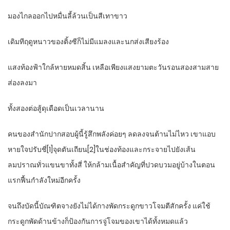
มองไกลออกไปหมื่นลี้ล้วนเป็นสีเทาขาว
เดิมทีฤดูหนาวของติ้งซีก็ไม่มีแมลงและนกส่งเสียงร้อง
แสงท้องฟ้าใกล้หายหมดสิ้น เหลือเพียงแสงยามตะวันรอนสองสามสาย
ส่องลงมา
ทั้งสองต่อสู้ดุเดือดเป็นเวลานาน
คนของสำนักปากสอบผู้นี้รู้สึกพลังค่อยๆ ลดลงจนต้านไม่ไหว เขาแอบ
หายใจปรับชี่[1]จุดตันเถียน[2]ในช่องท้องและกระจายไปยังเส้น
ลมปราณทั่วแขนขาทั้งสี่ ให้กล้ามเนื้อสำคัญที่ปวดบวมอยู่บ้างในตอน
แรกฟื้นกำลังใหม่อีกครั้ง
จนถึงบัดนี้บัณฑิตจางยังไม่ได้กางพัดกระดูกขาวโจมตีสักครั้ง แค่ใช้
กระดูกพัดด้านข้างก็ป้องกันการจู่โจมของเขาได้ทั้งหมดแล้ว