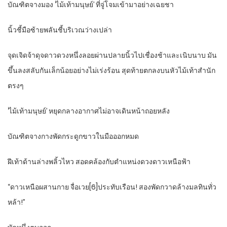
บัณฑิตจางมอง ‘ไม้เท้ามนุษย์’ ที่จู่โจมเข้ามาอย่างเฉยชา
นิ้วชี้มือซ้ายพลันชี้บริเวณว่างเปล่า
จุดเจิดจ้าดุจดาวดวงหนึ่งลอยผ่านปลายนิ้วไปเชื่องช้าและเนิบนาบ มัน
ขึ้นลงสลับกันเล็กน้อยอย่างไม่เร่งร้อน สุดท้ายตกลงบนหัวไม้เท้าสำนัก
ตรงๆ
‘ไม้เท้ามนุษย์’ หยุดกลางอากาศไม่อาจเดินหน้าถอยหลัง
บัณฑิตจางกางพัดกระดูกขาวในมือออกหมด
ฝีเท้าด้านล่างพลิ้วไหว สอดคล้องกับตำแหน่งดวงดาวเหนือฟ้า
“ดาวเหนือผสานกาย จื่อเวย[6]ประทับเรือน! สองพัดกวาดล้างมลทินทั่ว
หล้า!”