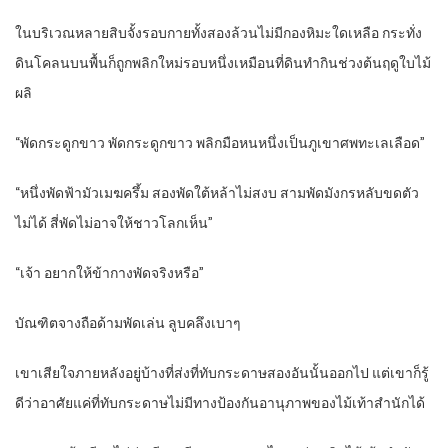
ในบริเวณหลายสิบจั้งรอบกายทั้งสองล้วนไม่มีกองหิมะใดเหลือ กระทั่ง
ดินโคลนบนพื้นก็ถูกพลิกใหม่รอบหนึ่งเหมือนที่ดินทำกินช่วงต้นฤดูใบไม้
ผลิ
“พัดกระดูกขาว พัดกระดูกขาว พลิกมือหนหนึ่งเป็นภูเขาศพทะเลเลือด”
“หนึ่งพัดฟ้ามัวเมฆครึ้ม สองพัดใต้หล้าไม่สงบ สามพัดมังกรหลับขดตัว
ไม่ได้ สี่พัดไม่อาจให้ชาวโลกเห็น”
“เจ้า อยากให้ข้ากางพัดจริงหรือ”
บัณฑิตจางถือด้ามพัดเล่น ลูบคลึงเบาๆ
เขาเสียใจภายหลังอยู่บ้างที่ส่งที่ทับกระดาษสองอันนั้นออกไป แต่เขาก็รู้
ดีว่าอาศัยแค่ที่ทับกระดาษไม่มีทางป้องกันอานุภาพของไม้เท้าสำนักได้