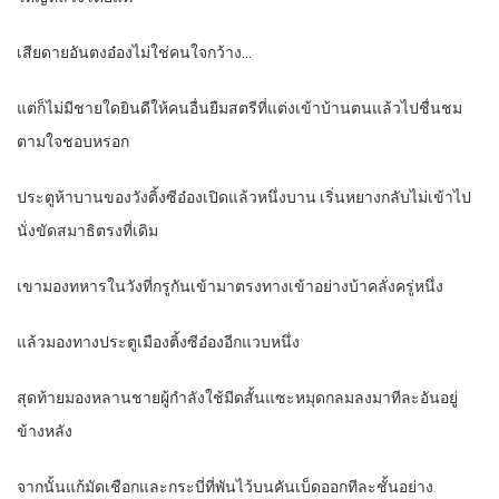
เสียดายอันตงอ๋องไม่ใช่คนใจกว้าง…
แต่ก็ไม่มีชายใดยินดีให้คนอื่นยืมสตรีที่แต่งเข้าบ้านตนแล้วไปชื่นชม
ตามใจชอบหรอก
ประตูห้าบานของวังติ้งซีอ๋องเปิดแล้วหนึ่งบาน เริ่นหยางกลับไม่เข้าไป
นั่งขัดสมาธิตรงที่เดิม
เขามองทหารในวังที่กรูกันเข้ามาตรงทางเข้าอย่างบ้าคลั่งครู่หนึ่ง
แล้วมองทางประตูเมืองติ้งซีอ๋องอีกแวบหนึ่ง
สุดท้ายมองหลานชายผู้กำลังใช้มีดสั้นแซะหมุดกลมลงมาทีละอันอยู่
ข้างหลัง
จากนั้นแก้มัดเชือกและกระบี่ที่พันไว้บนคันเบ็ดออกทีละชั้นอย่าง