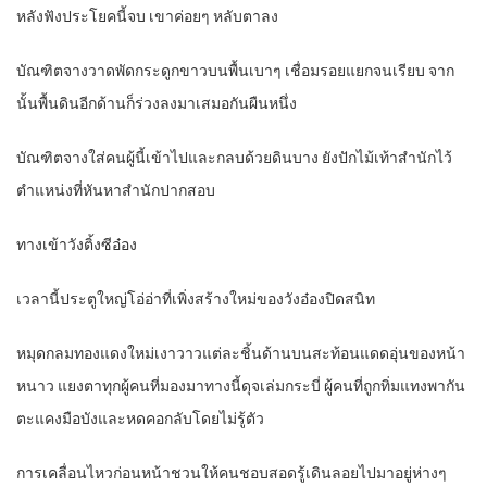
หลังฟังประโยคนี้จบ เขาค่อยๆ หลับตาลง
บัณฑิตจางวาดพัดกระดูกขาวบนพื้นเบาๆ เชื่อมรอยแยกจนเรียบ จาก
นั้นพื้นดินอีกด้านก็ร่วงลงมาเสมอกันผืนหนึ่ง
บัณฑิตจางใส่คนผู้นี้เข้าไปและกลบด้วยดินบาง ยังปักไม้เท้าสำนักไว้
ตำแหน่งที่หันหาสำนักปากสอบ
ทางเข้าวังติ้งซีอ๋อง
เวลานี้ประตูใหญ่โอ่อ่าที่เพิ่งสร้างใหม่ของวังอ๋องปิดสนิท
หมุดกลมทองแดงใหม่เงาวาวแต่ละชิ้นด้านบนสะท้อนแดดอุ่นของหน้า
หนาว แยงตาทุกผู้คนที่มองมาทางนี้ดุจเล่มกระบี่ ผู้คนที่ถูกทิ่มแทงพากัน
ตะแคงมือบังและหดคอกลับโดยไม่รู้ตัว
การเคลื่อนไหวก่อนหน้าชวนให้คนชอบสอดรู้เดินลอยไปมาอยู่ห่างๆ