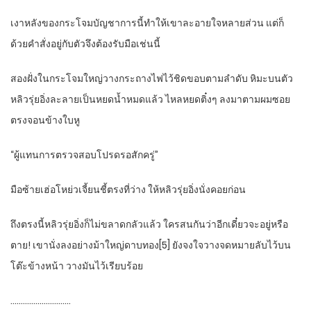
เงาหลังของกระโจมบัญชาการนี้ทำให้เขาละอายใจหลายส่วน แต่ก็
ด้วยคำสั่งอยู่กับตัวจึงต้องรับมือเช่นนี้
สองฝั่งในกระโจมใหญ่วางกระถางไฟไว้ชิดขอบตามลำดับ หิมะบนตัว
หลิวรุ่ยอิ่งละลายเป็นหยดน้ำหมดแล้ว ไหลหยดติ๋งๆ ลงมาตามผมซอย
ตรงจอนข้างใบหู
“ผู้แทนการตรวจสอบโปรดรอสักครู่”
มือซ้ายเฮ่อโหย่วเจี้ยนชี้ตรงที่ว่าง ให้หลิวรุ่ยอิ่งนั่งคอยก่อน
ถึงตรงนี้หลิวรุ่ยอิ่งก็ไม่ขลาดกลัวแล้ว ใครสนกันว่าอีกเดี๋ยวจะอยู่หรือ
ตาย! เขานั่งลงอย่างม้าใหญ่ดาบทอง[5] ยังจงใจวางจดหมายลับไว้บน
โต๊ะข้างหน้า วางมันไว้เรียบร้อย
………………………..