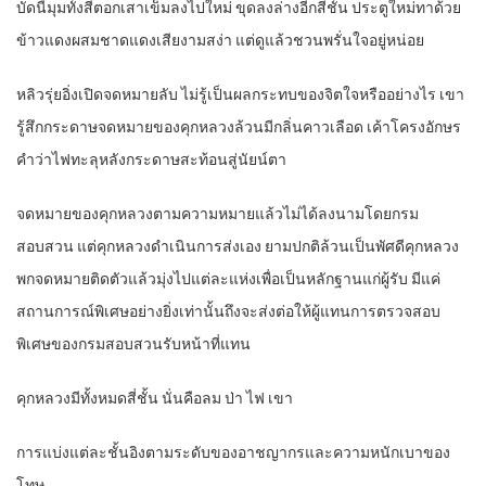
บัดนี้มุมทั้งสี่ตอกเสาเข็มลงไปใหม่ ขุดลงล่างอีกสี่ชั้น ประตูใหม่ทาด้วย
ข้าวแดงผสมชาดแดงเสียงามสง่า แต่ดูแล้วชวนพรั่นใจอยู่หน่อย
หลิวรุ่ยอิ่งเปิดจดหมายลับ ไม่รู้เป็นผลกระทบของจิตใจหรืออย่างไร เขา
รู้สึกกระดาษจดหมายของคุกหลวงล้วนมีกลิ่นคาวเลือด เค้าโครงอักษร
คำว่าไฟทะลุหลังกระดาษสะท้อนสู่นัยน์ตา
จดหมายของคุกหลวงตามความหมายแล้วไม่ได้ลงนามโดยกรม
สอบสวน แต่คุกหลวงดำเนินการส่งเอง ยามปกติล้วนเป็นพัศดีคุกหลวง
พกจดหมายติดตัวแล้วมุ่งไปแต่ละแห่งเพื่อเป็นหลักฐานแก่ผู้รับ มีแค่
สถานการณ์พิเศษอย่างยิ่งเท่านั้นถึงจะส่งต่อให้ผู้แทนการตรวจสอบ
พิเศษของกรมสอบสวนรับหน้าที่แทน
คุกหลวงมีทั้งหมดสี่ชั้น นั่นคือลม ป่า ไฟ เขา
การแบ่งแต่ละชั้นอิงตามระดับของอาชญากรและความหนักเบาของ
โทษ