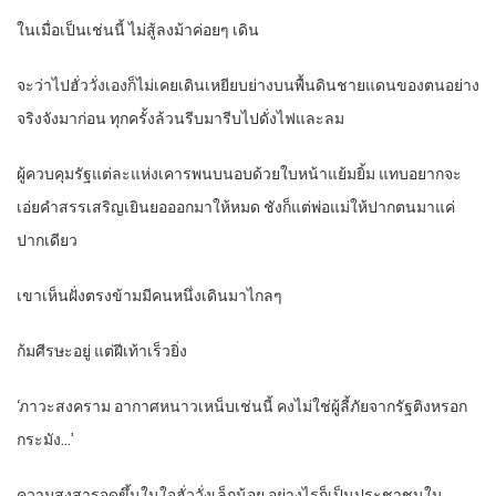
ในเมื่อเป็นเช่นนี้ ไม่สู้ลงม้าค่อยๆ เดิน
จะว่าไปฮั่ววั่งเองก็ไม่เคยเดินเหยียบย่างบนพื้นดินชายแดนของตนอย่าง
จริงจังมาก่อน ทุกครั้งล้วนรีบมารีบไปดั่งไฟและลม
ผู้ควบคุมรัฐแต่ละแห่งเคารพนบนอบด้วยใบหน้าแย้มยิ้ม แทบอยากจะ
เอ่ยคำสรรเสริญเยินยอออกมาให้หมด ชังก็แต่พ่อแม่ให้ปากตนมาแค่
ปากเดียว
เขาเห็นฝั่งตรงข้ามมีคนหนึ่งเดินมาไกลๆ
ก้มศีรษะอยู่ แต่ฝีเท้าเร็วยิ่ง
‘ภาวะสงคราม อากาศหนาวเหน็บเช่นนี้ คงไม่ใช่ผู้ลี้ภัยจากรัฐติงหรอก
กระมัง…’
ความสงสารจุดขึ้นในใจฮั่ววั่งเล็กน้อย อย่างไรก็เป็นประชาชนใน