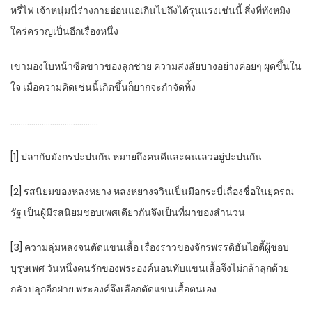
หรี่ไฟ เจ้าหนุ่มนี่ร่างกายอ่อนแอเกินไปถึงได้รุนแรงเช่นนี้ สิ่งที่ทังหมิง
ใคร่ครวญเป็นอีกเรื่องหนึ่ง
เขามองใบหน้าซีดขาวของลูกชาย ความสงสัยบางอย่างค่อยๆ ผุดขึ้นใน
ใจ เมื่อความคิดเช่นนี้เกิดขึ้นก็ยากจะกำจัดทิ้ง
……………………………………
[1] ปลากับมังกรปะปนกัน หมายถึงคนดีและคนเลวอยู่ปะปนกัน
[2] รสนิยมของหลงหยาง หลงหยางจวินเป็นมือกระบี่เลื่องชื่อในยุครณ
รัฐ เป็นผู้มีรสนิยมชอบเพศเดียวกันจึงเป็นที่มาของสำนวน
[3] ความลุ่มหลงจนตัดแขนเสื้อ เรื่องราวของจักรพรรดิฮั่นไอตี้ผู้ชอบ
บุรุษเพศ วันหนึ่งคนรักของพระองค์นอนทับแขนเสื้อจึงไม่กล้าลุกด้วย
กลัวปลุกอีกฝ่าย พระองค์จึงเลือกตัดแขนเสื้อตนเอง