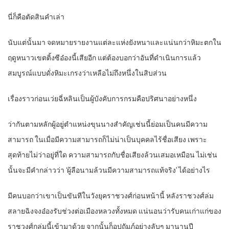
นี่ก็คือตัดสินคำเล่า
นับแต่นั้นมา จดหมายรายงานแต่ละแห่งยังหนาและแน่นกว่าหิมะตกใน
ฤดูหนาวเขตติ้งซีอ๋องนี้เสียอีก แต่ต้องบอกว่าอันที่ดำเนินการแล้ว
สมบูรณ์แบบดั่งหิมะเกรงว่าเหลือไม่ถึงหนึ่งในสิบส่วน
เรื่องราวก่อนเว่ยฉี่หลินเป็นผู้บังคับการกรมคือปริศนาอย่างหนึ่ง
ว่ากันตามหลักผู้อยู่ตำแหน่งขุนนางสำคัญเช่นนี้ย่อมเป็นคนมีความ
สามารถ ในเมื่อมีความสามารถก็ไม่น่าเป็นบุคคลไร้ชื่อเสียง เพราะ
สุดท้ายไม่ว่าอยู่ที่ใด ความสามารถกับชื่อเสียงล้วนเสมอเหมือน ไม่เช่น
นั้นจะมีคำกล่าวว่า ‘ผู้ลือนามล้วนมีความสามารถแท้จริง’ ได้อย่างไร
มีคนบอกว่าเขาเป็นขันทีในวังยุคราชวงศ์ก่อนหน้านี้ หลังราชวงศ์ล่ม
สลายฉิงจงอ๋องรับช่วงต่อเมืองหลวงทั้งหมด แน่นอนว่ารับคนเก่าแก่ของ
ราชวงศ์กลุ่มนี้เข้ามาด้วย จากนั้นก็อุปถัมภ์อย่างลับๆ มานานปี