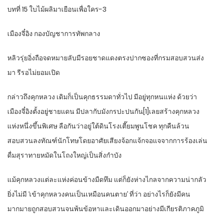
บทที่ 15 ใบไม้ผลิมาเยือนเพื่อใคร-3
เมืองจี๋อิง กองบัญชาการทัพกลาง
หลิวรุ่ยอิ่งถือจดหมายลับมีรอยชาดแดงตรงปากซองที่กรมสอบสวนส่ง
มา รีรอไม่ยอมเปิด
กล่าวถึงคุกหลวง เดิมก็เป็นคุกธรรมดาทั่วไป มีอยู่ทุกหนแห่ง ด้วยว่า
เมืองจี๋อิงตั้งอยู่ชายแดน มีปลากับมังกรปะปนกัน[1]เลยสร้างคุกหลวง
แห่งหนึ่งขึ้นพิเศษ ลือกันว่าอยู่ใต้ดินโรงเตี๊ยมพูนโชค ทุกคืนล้วน
สอบสวนลงทัณฑ์นักโทษโดยอาศัยเสียงจ้อกแจ้กจอแจจากการร้องเล่น
ดื่มสุราทายหมัดในโถงใหญ่เป็นสิ่งกำบัง
แม้คุกหลวงแต่ละแห่งค่อนข้างมืดทึม แต่ก็ยังห่างไกลจากความน่ากลัว
ยิ่งไม่มี ‘เข้าคุกหลวงคนเป็นเหมือนคนตาย’ ที่ว่า อย่างไรก็ยังมีคน
มากมายถูกสอบสวนจนพ้นข้อหาและเดินออกมาอย่างมีเกียรติภาคภูมิ