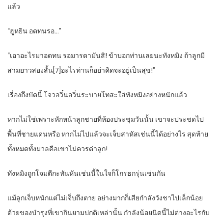
แล้ว
“ฮูหยิน อดทนรอ…”
“เอาอะไรมาอดทน รอมารดามันสิ! ข้าบอกท่านเลยนะทังหมิง ถ้าลูกมี
สามยาวสองสั้น[7]อะไรท่านก็อย่าคิดจะอยู่เป็นสุข!”
เรื่องถึงบัดนี้ โจวอวิ๋นอวิ่นระบายโทสะใส่ทังหมิงอย่างหนักแล้ว
หากไม่ใช่เพราะหักหน้าลูกชายที่ห้องประชุมวันนั้น เขาจะประชดไป
พื้นที่ชายแดนหรือ หากไม่ไปแล้วจะเจ็บสาหัสเช่นนี้ได้อย่างไร สุดท้าย
ทั้งหมดทั้งมวลคือเขาไม่ควรด่าลูก!
ทังหมิงถูกโจมตีกะทันหันเช่นนี้ในใจก็โกรธกรุ่นเช่นกัน
แม้ลูกเจ็บหนักแต่ไม่เจ็บถึงตาย อย่างมากก็เสียกำลังวังชาไปเล็กน้อย
ด้วยของบำรุงที่เขากินยามปกติเหล่านั้น กำลังน้อยนิดนี้ไม่ต่างอะไรกับ