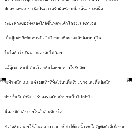
ปกครองของเขา นี่เป็นความรับผิดชอบเบื้องต้นอย่างหนึ่ง
ระยะห่างของทั้งสองใกล้ขึ้นทุกที เค้าโครงเริ่มชัดเจน
เป็นผู้เฒ่าถือพัดคนหนึ่ง ไม่ใช่บัณฑิตจางแล้วยังเป็นผู้ใด
ในใจฮั่ววั่งเกิดความสงสัยไม่น้อย
แม้ผู้เฒ่าคนนี้เดินเร็ว กลับไม่หอบหายใจสักนิด
ฝีเท้าหนักแน่น แต่รอยเท้าที่ทิ้งไว้บนพื้นหิมะบางและตื้นยิ่งนัก
ห่างชั้นกับย่ำหิมะไร้ร่องรอยในตำนานนั้นไม่เท่าไร
นี่ต้องมีกำลังภายในล้ำลึกเพียงใด
ฮั่ววั่งคิดว่าต่อให้เป็นตนอย่างมากก็ทำได้แค่นี้ เหตุใดรัฐติงยังมีเสือซุ่ม