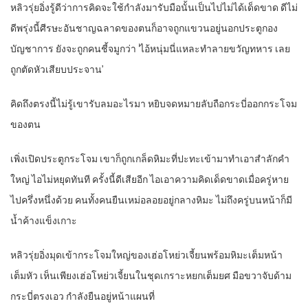
หลิวรุ่ยอิ่งรู้ดีว่าการคิดจะใช้กำลังมารับมือนั้นเป็นไปไม่ได้เด็ดขาด ดีไม่
ดีพรุ่งนี้ศีรษะอันชาญฉลาดของตนก็อาจถูกแขวนอยู่นอกประตูกอง
บัญชาการ ยังจะถูกคนชี้จมูกว่า ‘ไอ้หนุ่มนี่แหละทำลายขวัญทหาร เลย
ถูกตัดหัวเสียบประจาน’
คิดถึงตรงนี้ไม่รู้เขารับลมอะไรมา หยิบจดหมายลับถือกระบี่ออกกระโจม
ของตน
เพิ่งเปิดประตูกระโจม เขาก็ถูกเกล็ดหิมะที่ปะทะเข้ามาทำเอาสำลักคำ
ใหญ่ ไอไม่หยุดทันที ครั้งนี้ดีเสียอีก ไอเอาความคิดเด็ดขาดเมื่อครู่หาย
ไปครึ่งหนึ่งด้วย คนทั้งคนยืนเหม่อลอยอยู่กลางหิมะ ไม่ถึงครู่บนหน้าก็มี
น้ำค้างแข็งเกาะ
หลิวรุ่ยอิ่งมุดเข้ากระโจมใหญ่ของเฮ่อโหย่วเจี้ยนพร้อมหิมะเต็มหน้า
เต็มหัว เห็นเพียงเฮ่อโหย่วเจี้ยนในชุดเกราะหยกเต็มยศ มือขวาจับด้าม
กระบี่ตรงเอว กำลังยืนอยู่หน้าแผนที่