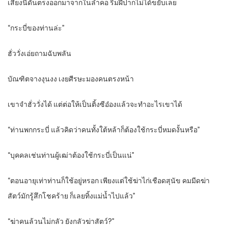
เสียงนี้ดันตรงออกมาจากในลำคอ ริมฝีปากไม่ได้ขยับเลย
“กระบี่ของท่านล่ะ”
ฮั่ววั่งเอ่ยถามฉับพลัน
บัณฑิตจางงุนงง เงยศีรษะมองคนตรงหน้า
เขาจำฮั่ววั่งได้ แต่ต่อให้เป็นติ้งซีอ๋องแล้วจะทำอะไรเขาได้
“ท่านพกกระบี่ แล้วคิดว่าคนทั้งใต้หล้าก็ต้องใช้กระบี่หมดงั้นหรือ”
“บุคคลเช่นท่านผู้เฒ่าต้องใช้กระบี่เป็นแน่”
“ตอนอายุเท่าท่านก็ใช้อยู่หรอก เพียงแต่ใช้ฆ่าไก่เชือดสุนัข คมมีดฆ่า
สัตว์มักรู้สึกโชคร้าย ก็เลยทิ้งแม่น้ำไปแล้ว”
“ฆ่าคนล้วนไม่กลัว ยังกลัวฆ่าสัตว์?”