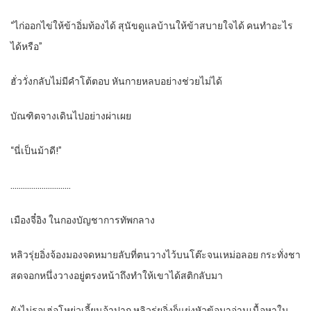
“ไก่ออกไข่ให้ข้าอิ่มท้องได้ สุนัขดูแลบ้านให้ข้าสบายใจได้ คนทำอะไร
ได้หรือ”
ฮั่ววั่งกลับไม่มีคำโต้ตอบ หันกายหลบอย่างช่วยไม่ได้
บัณฑิตจางเดินไปอย่างผ่าเผย
“นี่เป็นม้าดี!”
………………………..
เมืองจี๋อิง ในกองบัญชาการทัพกลาง
หลิวรุ่ยอิ่งจ้องมองจดหมายลับที่ตนวางไว้บนโต๊ะจนเหม่อลอย กระทั่งชา
สดจอกหนึ่งวางอยู่ตรงหน้าถึงทำให้เขาได้สติกลับมา
ยังไม่รอเฮ่อโหย่วเจี้ยนอ้าปาก หลิวรุ่ยอิ่งก็แย่งหัวข้อมาอ่านเนื้อหาใน