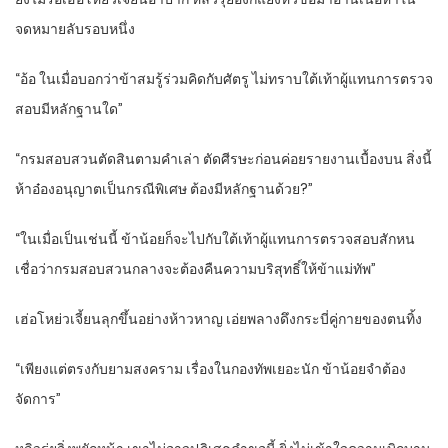
จดหมายลับรอบหนึ่ง
“อ้อ ในเมื่อบอกว่าข้าสมรู้ร่วมคิดกับศัตรู ไม่ทราบใต้เท้าผู้แทนการตรวจ
สอบมีหลักฐานใด”
“กรมสอบสวนตัดสินตามคำเล่า ตัดศีรษะก่อนค่อยรายงานเบื้องบน สิ่งนี้
ห้าอ๋องอนุญาตเป็นกรณีพิเศษ ต้องมีหลักฐานด้วย?”
“ในเมื่อเป็นเช่นนี้ ข้าน้อยก็จะไปกับใต้เท้าผู้แทนการตรวจสอบสักหน
เชื่อว่ากรมสอบสวนกลางจะต้องคืนความบริสุทธิ์ให้ข้าแม่ทัพ”
เฮ่อโหย่วเจี้ยนลุกขึ้นอย่างห้าวหาญ เอ่ยพลางดึงกระบี่คู่กายของตนทิ้ง
“เพียงแต่ตรงกับยามสงคราม เรื่องในกองทัพเยอะนัก ข้าน้อยจำต้อง
จัดการ”