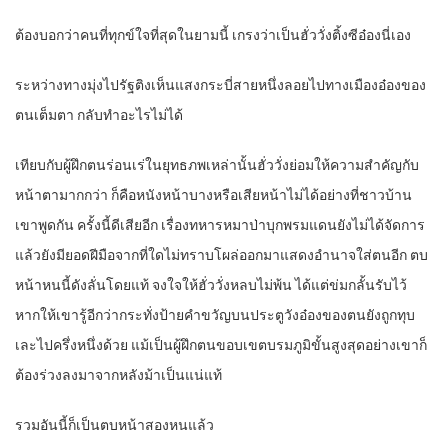
ต้องบอกว่าคนที่ทุกข์ใจที่สุดในยามนี้ เกรงว่าเป็นฮั่ววั่งติ้งซีอ๋องนี่เอง
ระหว่างทางมุ่งไปรัฐติงเห็นแสงกระบี่สายหนึ่งลอยไปทางเมืองอ๋องของ
ตนเต็มตา กลับทำอะไรไม่ได้
เทียบกับผู้ฝึกตนร่อนเร่ในยุทธภพเหล่านั้นฮั่ววั่งย่อมให้ความสำคัญกับ
หน้าตามากกว่า ก็คือหนังหน้าบางหรือเสียหน้าไม่ได้อย่างที่ชาวบ้าน
เขาพูดกัน ครั้งนี้ดีเสียอีก เรื่องทหารหมาป่าบุกพรมแดนยังไม่ได้จัดการ
แล้วยังมียอดฝีมือจากที่ใดไม่ทราบโผล่ออกมาแสดงอำนาจใส่ตนอีก ตบ
หน้าหนนี้ดังลั่นโดยแท้ จงใจให้ฮั่ววั่งหลบไม่พ้น ได้แต่ข่มกลั้นรับไว้
หากให้เขารู้อีกว่ากระทั่งป้ายคำขวัญบนประตูวังอ๋องของตนยังถูกทุบ
เละไปครึ่งหนึ่งด้วย แม้เป็นผู้ฝึกตนขอบเขตบรมภูมิขั้นสูงสุดอย่างเขาก็
ต้องร่วงลงมาจากหลังม้าเป็นแน่แท้
รวมอันนี้ก็เป็นตบหน้าสองหนแล้ว