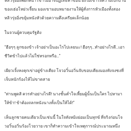
หลิวรุ่ยอิ่งพยักหน้า เขาไม่อาจปฏิเสธคำขอนี้ ยิ่งไม่เข้าใจความเบิกบาน
ของเฮ่อโหย่วเจี้ยน มองเขามอบหมายงานให้ผู้สั่งการหัวเมืองทั้งสอง
หลิวรุ่ยอิ่งขยุ้มหนังหัวด้วยความตึงเครียดเล็กน้อย
ในจวนผู้ควบคุมรัฐติง
“ฮือๆๆ ลูกของข้า เจ้าอย่าเป็นอะไรไปเลยนะ! ฮือๆๆ…ทำอย่างไรดี…เอา
ชีวิตข้าไปแล้วไม่ใช่หรอกหรือ…”
เผียวเจิ้งหงคุกเข่าอยู่ข้างเตียง โจวอวิ๋นอวิ่นจับขอบเตียงมองทังจงซงที่
เจ็บหนักร้องไห้ไม่ขาดสาย
“ท่านพูดสิ ควรทำอย่างไรดี! นางชั้นต่ำใจเหี้ยมผู้นั้นเป็นใคร ไปหามา
ให้ข้า! ข้าต้องถลกหนังนางทั้งเป็นให้ได้!”
เห็นลูกชายคนเดียวเป็นเช่นนี้ ในใจทังหมิงย่อมเป็นทุกข์ ที่จริงก่อนโจ
วอวิ๋นอวิ่นร้องโวยวาย เขาก็ทำความเข้าใจเหตุการณ์ประมาณหนึ่ง