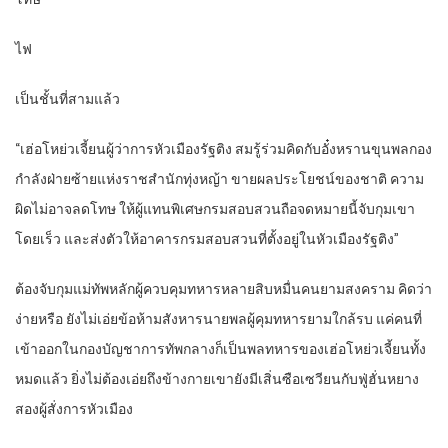
ไฟ
เป็นชั้นที่สามแล้ว
“เฮ่อโหย่วเจี้ยนผู้ว่าการหัวเมืองรัฐติง สมรู้ร่วมคิดกับอั๋งหรานขุนพลกอง
กำลังฝ่ายซ้ายแห่งราชสำนักทุ่งหญ้า ขายผลประโยชน์ของชาติ ความ
ผิดไม่อาจลดโทษ ให้ผู้แทนพิเศษกรมสอบสวนถือจดหมายนี้จับกุมเขา
โดยเร็ว และส่งตัวให้อาคารกรมสอบสวนที่ตั้งอยู่ในหัวเมืองรัฐติง”
ต้องจับกุมแม่ทัพหลักผู้ควบคุมทหารหลายสิบหมื่นคนยามสงคราม คิดว่า
ง่ายหรือ ยังไม่เอ่ยข้อห้ามสังหารนายพลผู้คุมทหารยามใกล้รบ แค่คนที่
เข้าออกในกองบัญชาการทัพกลางก็เป็นพลทหารของเฮ่อโหย่วเจี้ยนทั้ง
หมดแล้ว ยิ่งไม่ต้องเอ่ยถึงข้างกายเขายังมีเสิ่นซือเซวียนกับฟู่ฮั่นหยาง
สองผู้สั่งการหัวเมือง