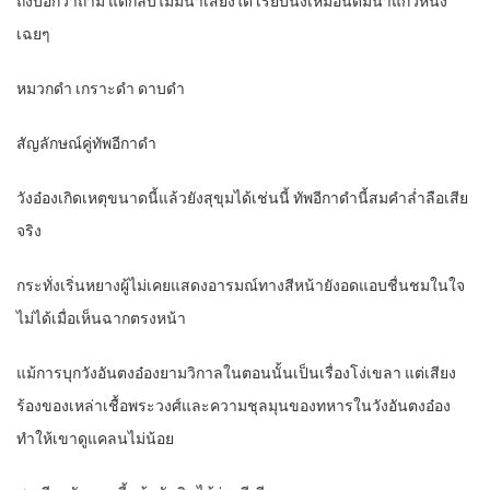
ถึงบอกว่าถาม แต่กลับไม่มีน้ำเสียงใด เรียบนิ่งเหมือนดื่มน้ำแก้วหนึ่ง
เฉยๆ
หมวกดำ เกราะดำ ดาบดำ
สัญลักษณ์คู่ทัพอีกาดำ
วังอ๋องเกิดเหตุขนาดนี้แล้วยังสุขุมได้เช่นนี้ ทัพอีกาดำนี้สมคำล่ำลือเสีย
จริง
กระทั่งเริ่นหยางผู้ไม่เคยแสดงอารมณ์ทางสีหน้ายังอดแอบชื่นชมในใจ
ไม่ได้เมื่อเห็นฉากตรงหน้า
แม้การบุกวังอันตงอ๋องยามวิกาลในตอนนั้นเป็นเรื่องโง่เขลา แต่เสียง
ร้องของเหล่าเชื้อพระวงศ์และความชุลมุนของทหารในวังอันตงอ๋อง
ทำให้เขาดูแคลนไม่น้อย