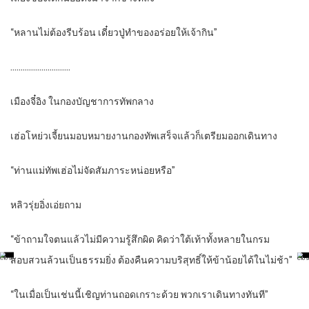
“หลานไม่ต้องรีบร้อน เดี๋ยวปู่ทำของอร่อยให้เจ้ากิน”
………………………..
เมืองจี๋อิง ในกองบัญชาการทัพกลาง
เฮ่อโหย่วเจี้ยนมอบหมายงานกองทัพเสร็จแล้วก็เตรียมออกเดินทาง
“ท่านแม่ทัพเฮ่อไม่จัดสัมภาระหน่อยหรือ”
หลิวรุ่ยอิ่งเอ่ยถาม
“ข้าถามใจตนแล้วไม่มีความรู้สึกผิด คิดว่าใต้เท้าทั้งหลายในกรม
สอบสวนล้วนเป็นธรรมยิ่ง ต้องคืนความบริสุทธิ์ให้ข้าน้อยได้ในไม่ช้า”
“ในเมื่อเป็นเช่นนี้เชิญท่านถอดเกราะด้วย พวกเราเดินทางทันที”