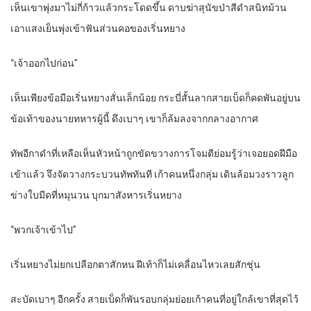
เห็นเขาพุ่งมาไม่กี่ก้าวแล้วกระโดดขึ้น ดาบฆ่าสุนัขป่าสีดำสนิทม้วน
เอาแสงเย็นพุ่งเข้าฟันส่วนคอของเริ่นหยาง
“เจ้าออกไปก่อน”
เห็นเพียงข้อมือเริ่นหยางสั่นเล็กน้อย กระบี่สั้นลากสายเบ็ดก็คดพันอยู่บน
ข้อเท้าของนายทหารผู้นี้ ดึงเบาๆ เขาก็ล้มลงจากกลางอากาศ
ทัพอีกาดำที่เหลือเห็นหัวหน้าถูกขัดขวางการโจมตีย่อมรู้ว่าเจอยอดฝีมือ
เข้าแล้ว จึงจัดวางกระบวนทัพทันที เก้าคนหนึ่งกลุ่ม เดินล้อมวงราวลูก
ข่างใบมีดที่หมุนวน บุกมาสังหารเริ่นหยาง
“พวกเจ้าเข้าไป”
เริ่นหยางไม่ยกเปลือกตาสักหน ฝีเท้าก็ไม่เคลื่อนไหวเลยสักชุ่น
สะบัดเบาๆ อีกครั้ง สายเบ็ดก็พันรอบกลุ่มย่อยเก้าคนที่อยู่ใกล้เขาที่สุดไว้