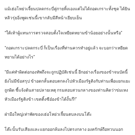
แม้เฮ่อโหย่วเจี้ยนปลดกระบี่คู่กายทิ้งเองแต่ไม่ได้ถอดเกราะทั้งชุด ได้ยิน
หลิวรุ่ยอิ่งพูดเช่นนี้เขากลับมีสีหน้าเยียบเย็น
“ใต้เท้าผู้แทนการตรวจสอบตั้งใจเหยียดหยามข้าน้อยอย่างนั้นหรือ”
“ถอดเกราะปลดกระบี่ ก็เป็นเรื่องที่ท่านควรทำอยู่แล้ว จะบอกว่าเหยียด
หยามได้อย่างไร”
“มีแค่ทำผิดต่อกองทัพถึงจะถูกปฏิบัติเช่นนี้ อีกอย่างเรื่องของข้าจนบัดนี้
ยังไม่มีข้อสรุป ข้าอดกลั้นตอบตกลงไปหัวเมืองรัฐติงกับท่านเพื่อแยกแยะ
ถูกผิด ชี้แจ้งต้นสายปลายเหตุ กรมสอบสวนกลางของท่านคิดว่าข่มเหง
หัวเมืองรัฐติงข้า เขตติ้งซีอ๋องข้าได้งั้นรึ!”
ฝ่ามือใหญ่เท่าพัดของเฮ่อโหย่วเจี้ยนตบลงบนโต๊ะ
โต๊ะนั้นรับเสียงและแยกออกล้มลงไปตรงกลาง องครักษ์ถือทวนนอก