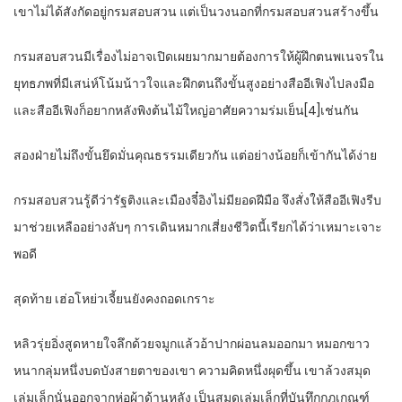
เขาไม่ได้สังกัดอยู่กรมสอบสวน แต่เป็นวงนอกที่กรมสอบสวนสร้างขึ้น
กรมสอบสวนมีเรื่องไม่อาจเปิดเผยมากมายต้องการให้ผู้ฝึกตนพเนจรใน
ยุทธภพที่มีเสน่ห์โน้มน้าวใจและฝึกตนถึงขั้นสูงอย่างสืออีเฟิงไปลงมือ
และสืออีเฟิงก็อยากหลังพิงต้นไม้ใหญ่อาศัยความร่มเย็น[4]เช่นกัน
สองฝ่ายไม่ถึงขั้นยึดมั่นคุณธรรมเดียวกัน แต่อย่างน้อยก็เข้ากันได้ง่าย
กรมสอบสวนรู้ดีว่ารัฐติงและเมืองจี๋อิงไม่มียอดฝีมือ จึงสั่งให้สืออีเฟิงรีบ
มาช่วยเหลืออย่างลับๆ การเดินหมากเสี่ยงชีวิตนี้เรียกได้ว่าเหมาะเจาะ
พอดี
สุดท้าย เฮ่อโหย่วเจี้ยนยังคงถอดเกราะ
หลิวรุ่ยอิ่งสูดหายใจลึกด้วยจมูกแล้วอ้าปากผ่อนลมออกมา หมอกขาว
หนากลุ่มหนึ่งบดบังสายตาของเขา ความคิดหนึ่งผุดขึ้น เขาล้วงสมุด
เล่มเล็กนั่นออกจากห่อผ้าด้านหลัง เป็นสมุดเล่มเล็กที่บันทึกกฎเกณฑ์