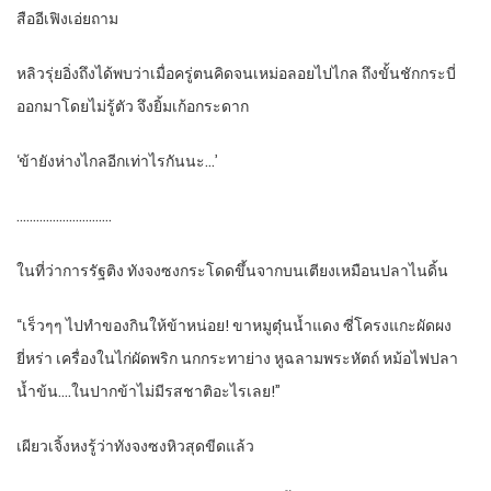
สืออีเฟิงเอ่ยถาม
หลิวรุ่ยอิ่งถึงได้พบว่าเมื่อครู่ตนคิดจนเหม่อลอยไปไกล ถึงขั้นชักกระบี่
ออกมาโดยไม่รู้ตัว จึงยิ้มเก้อกระดาก
‘ข้ายังห่างไกลอีกเท่าไรกันนะ…’
………………………..
ในที่ว่าการรัฐติง ทังจงซงกระโดดขึ้นจากบนเตียงเหมือนปลาไนดิ้น
“เร็วๆๆ ไปทำของกินให้ข้าหน่อย! ขาหมูตุ๋นน้ำแดง ซี่โครงแกะผัดผง
ยี่หร่า เครื่องในไก่ผัดพริก นกกระทาย่าง หูฉลามพระหัตถ์ หม้อไฟปลา
น้ำข้น….ในปากข้าไม่มีรสชาติอะไรเลย!”
เผียวเจิ้งหงรู้ว่าทังจงซงหิวสุดขีดแล้ว