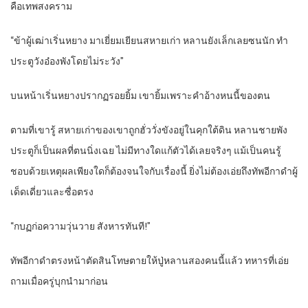
คือเทพสงคราม
“ข้าผู้เฒ่าเริ่นหยาง มาเยี่ยมเยียนสหายเก่า หลานยังเล็กเลยซนนัก ทำ
ประตูวังอ๋องพังโดยไม่ระวัง”
บนหน้าเริ่นหยางปรากฏรอยยิ้ม เขายิ้มเพราะคำอ้างหนนี้ของตน
ตามที่เขารู้ สหายเก่าของเขาถูกฮั่ววั่งขังอยู่ในคุกใต้ดิน หลานชายพัง
ประตูก็เป็นผลที่ตนนิ่งเฉย ไม่มีทางใดแก้ตัวได้เลยจริงๆ แม้เป็นคนรู้
ชอบด้วยเหตุผลเพียงใดก็ต้องจนใจกับเรื่องนี้ ยิ่งไม่ต้องเอ่ยถึงทัพอีกาดำผู้
เด็ดเดี่ยวและซื่อตรง
“กบฏก่อความวุ่นวาย สังหารทันที!”
ทัพอีกาดำตรงหน้าตัดสินโทษตายให้ปู่หลานสองคนนี้แล้ว ทหารที่เอ่ย
ถามเมื่อครู่บุกนำมาก่อน