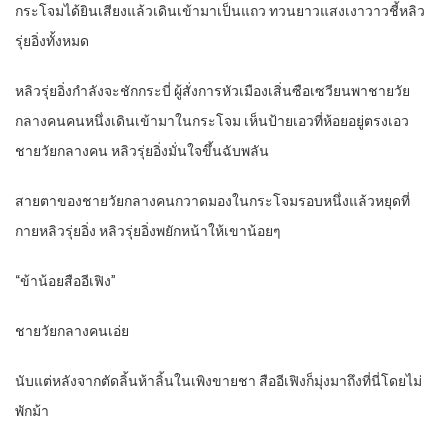
กระโจมได้ยินเสียงแล้วเดินเข้ามาเป็นแถว ทวนยาวแสงเงาวาวชี้หลิว
รุ่ยอิ่งทั้งหมด
หลิวรุ่ยอิ่งกำลังจะชักกระบี่ ผู้สั่งการหัวเมืองเสิ่นซือเซวียนพาชายวัย
กลางคนคนหนึ่งเดินเข้ามาในกระโจม เห็นป้ายเอวที่ห้อยอยู่ตรงเอว
ชายวัยกลางคน หลิวรุ่ยอิ่งมั่นใจขึ้นฉับพลัน
สายตาของชายวัยกลางคนกวาดมองในกระโจมรอบหนึ่งแล้วหยุดที่
กายหลิวรุ่ยอิ่ง หลิวรุ่ยอิ่งพยักหน้าให้เขาน้อยๆ
“ข้าน้อยสืออีเฟิง”
ชายวัยกลางคนเอ่ย
นับแต่หลังจากตัดลิ้นห้าลิ้นในเพิงขายชา สืออีเฟิงก็มุ่งมาถึงที่นี่โดยไม่
พักม้า