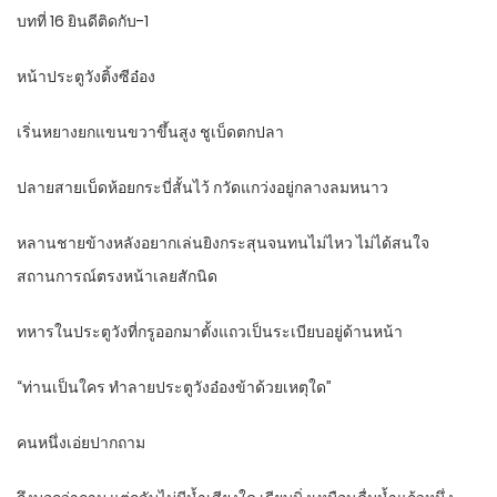
บทที่ 16 ยินดีติดกับ-1
หน้าประตูวังติ้งซีอ๋อง
เริ่นหยางยกแขนขวาขึ้นสูง ชูเบ็ดตกปลา
ปลายสายเบ็ดห้อยกระบี่สั้นไว้ กวัดแกว่งอยู่กลางลมหนาว
หลานชายข้างหลังอยากเล่นยิงกระสุนจนทนไม่ไหว ไม่ได้สนใจ
สถานการณ์ตรงหน้าเลยสักนิด
ทหารในประตูวังที่กรูออกมาตั้งแถวเป็นระเบียบอยู่ด้านหน้า
“ท่านเป็นใคร ทำลายประตูวังอ๋องข้าด้วยเหตุใด”
คนหนึ่งเอ่ยปากถาม