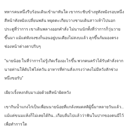
ทหารคนหนึ่งรีบร้อนเดินเข้ามาทันใด เขากระซิบข้างหูทังหมิงรอบหนึ่ง
สีหน้าทังหมิงเปลี่ยนพลัน หยุดตะเกียบวางชามเดินสาวเท้าไปนอก
ประตูที่ว่าการ เขาเดินพลางออกคำสั่ง ไม่นานนักทั้งที่ว่าการก็วุ่นวาย
ขึ้นมา แม้แต่ทังจงซงก็นอนอยู่บนเตียงไม่สงบแล้ว ลุกขึ้นก้มมองตรง
ช่องหน้าต่างตาปริบๆ
“นายน้อย ในที่ว่าการไม่รู้เกิดเรื่องอะไรขึ้น พวกคนครัวได้รับคำสั่งจาก
นายท่านให้ดับไฟไล่ควัน อาหารที่ท่านสั่งเกรงว่าคงไม่มีหวังสักช่วง
หนึ่งขอรับ”
เผียวเจิ้งหงกลับมาเอ่ยด้วยสีหน้าผิดหวัง
เขากินน้ำแกงไก่เป็นเพื่อนนายน้อยที่แกล้งหมดสติผู้นี้มาหลายวันแล้ว…
แม้แต่ขนมแห้งก็ไม่เคยได้กิน…เกือบลืมไปแล้วว่าฟันในปากของตนมีไว้
เพื่อทำการใด