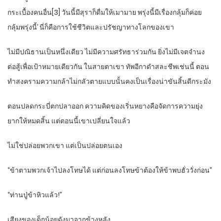
กระเบื้องคนอื่น[3] วันนี้มีสุราก็ดื่มให้เมามาย พรุ่งนี้มีเรื่องกลุ้มก็ค่อย
กลุ้มพรุ่งนี้’ นี่ก็คือการใช้ชีวิตและปรัชญาทางโลกของเขา
ไม่มีปณิธานเป็นหนึ่งเดียว ไม่มีความศรัทธาร่วมกัน ยิ่งไม่มีเจตจำนง
ต่อสู้เพื่อเป้าหมายเดียวกัน ในสายตาเขา ทัพอีกาดำสละชีพเช่นนี้ ตอน
ทำสงครามความกล้าไม่กลัวตายแบบนั้นคงเป็นเรื่องน่าขันสิ้นดีกระมัง
ตอนปลดกระบี่ตกปลาออก ความคิดของเริ่นหยางคือจัดการความยุ่ง
ยากให้หมดสิ้น แต่ตอนนี้เขาเปลี่ยนใจแล้ว
ไม่ใช่ปล่อยพวกเขา แต่เป็นปล่อยตนเอง
“ข้าตามพวกเจ้าไปลงโทษได้ แต่ก่อนลงโทษข้าต้องให้ข้าพบฮั่ววั่งก่อน”
“ท่านปู่ข้าหิวแล้ว!”
เสียงของเด็กน้อยดังมาจากข้างหลัง