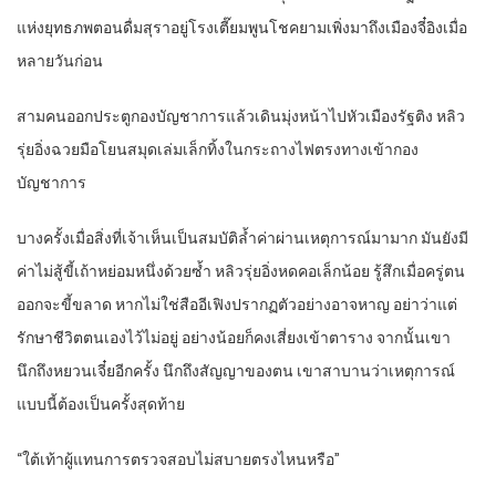
แห่งยุทธภพตอนดื่มสุราอยู่โรงเตี๊ยมพูนโชคยามเพิ่งมาถึงเมืองจี๋อิงเมื่อ
หลายวันก่อน
สามคนออกประตูกองบัญชาการแล้วเดินมุ่งหน้าไปหัวเมืองรัฐติง หลิว
รุ่ยอิ่งฉวยมือโยนสมุดเล่มเล็กทิ้งในกระถางไฟตรงทางเข้ากอง
บัญชาการ
บางครั้งเมื่อสิ่งที่เจ้าเห็นเป็นสมบัติล้ำค่าผ่านเหตุการณ์มามาก มันยังมี
ค่าไม่สู้ขี้เถ้าหย่อมหนึ่งด้วยซ้ำ หลิวรุ่ยอิ่งหดคอเล็กน้อย รู้สึกเมื่อครู่ตน
ออกจะขี้ขลาด หากไม่ใช่สืออีเฟิงปรากฏตัวอย่างอาจหาญ อย่าว่าแต่
รักษาชีวิตตนเองไว้ไม่อยู่ อย่างน้อยก็คงเสี่ยงเข้าตาราง จากนั้นเขา
นึกถึงหยวนเจี๋ยอีกครั้ง นึกถึงสัญญาของตน เขาสาบานว่าเหตุการณ์
แบบนี้ต้องเป็นครั้งสุดท้าย
“ใต้เท้าผู้แทนการตรวจสอบไม่สบายตรงไหนหรือ”