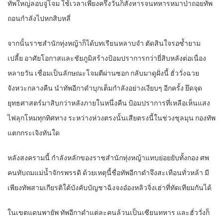
ทัพใหญ่ลอบจู่โจม ใช้เวลาเพียงครึ่งวันก็สังหารจนทหารหมาป่าถอยทัพ
ถอนกำลังไปหกสิบหลี่
จากนั้นราชสำนักทุ่งหญ้าก็ได้บทเรียนหลาบจำ ตัดสินใจรอซ้ำยาม
เปลี้ย อาศัยโอกาสและชัยภูมิสร้างป้อมปราการกว่ายี่สิบหลังต่อเนื่อง
หลายวัน เชื่อมเป็นลักษณะโจมตีผ่านซอก กลับมาดูฝั่งนี้ ฮั่ววั่งฉวย
จังหวะกลางคืน นำทัพอีกาดำบุกเต็มกำลังอย่างเงียบๆ อีกครั้ง ยึดจุด
ยุทธศาสตร์มาสิบกว่าหลังภายในหนึ่งคืน ป้อมปราการที่เหลือเห็นแสง
ไฟลุกโหมทุกทิศทาง ระหว่างห่วงตรงนั้นเสียตรงนี้ในช่วงชุลมุน กองทัพ
แตกกระเจิงทันใด
หลังสงครามนี้ กำลังหลักของราชสำนักทุ่งหญ้าแทบย่อยยับทั้งกอง ศพ
คนทับถมแม่น้ำจักรพรรดิ ด้วยเหตุนี้ชื่อทัพอีกาดำจึงสะเทือนทั่วหล้า มี
เพียงทัพสามเกียรติใต้บังคับบัญชาฉิงจงอ๋องหลิวจิ่งเฮ่าที่ทัดเทียมกันได้
ในเขตแดนพายัพ ทัพอีกาดำแต่ละคนล้วนเป็นเซียนทหาร และฮั่ววั่งก็