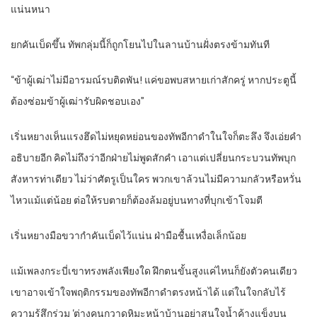
แน่นหนา
ยกคันเบ็ดขึ้น ทัพกลุ่มนี้ก็ถูกโยนไปในลานบ้านฝั่งตรงข้ามทันที
“ข้าผู้เฒ่าไม่มีอารมณ์รบติดพัน! แค่ขอพบสหายเก่าสักครู่ หากประตูนี้
ต้องซ่อมข้าผู้เฒ่ารับผิดชอบเอง”
เริ่นหยางเห็นแรงฮึดไม่หยุดหย่อนของทัพอีกาดำในใจก็ตะลึง จึงเอ่ยคำ
อธิบายอีก คิดไม่ถึงว่าอีกฝ่ายไม่พูดสักคำ เอาแต่เปลี่ยนกระบวนทัพบุก
สังหารท่าเดียว ไม่ว่าศัตรูเป็นใคร พวกเขาล้วนไม่มีความกลัวหรือหวั่น
ไหวแม้แต่น้อย ต่อให้รบตายก็ต้องล้มอยู่บนทางที่บุกเข้าโจมตี
เริ่นหยางมือขวากำคันเบ็ดไว้แน่น ฝ่ามือชื้นเหงื่อเล็กน้อย
แม้เพลงกระบี่เขาทรงพลังเพียงใด ฝึกตนขั้นสูงแค่ไหนก็ยังตัวคนเดียว
เขาอาจเข้าใจพฤติกรรมของทัพอีกาดำตรงหน้าได้ แต่ในใจกลับไร้
ความรู้สึกร่วม ‘ต่างคนกวาดหิมะหน้าบ้านอย่าสนใจน้ำค้างแข็งบน