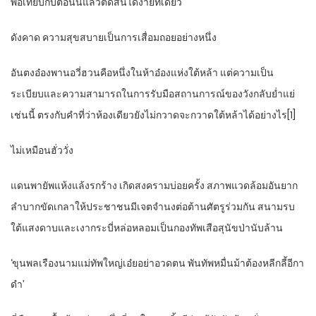
พอเทียบกับตอนนี้แล้วตัดสินได้ง่ายทีเดียว
ดังคาด ความสุขสบายเป็นการเสื่อมถอยอย่างหนึ่ง
อันตงอ๋องพานอวี่ฮวนคือหนึ่งในห้าอ๋องแห่งใต้หล้า แต่ความเป็น
ระเบียบและความสามารถในการรับมือสถานการณ์ของวังกลับย่ำแย่
เช่นนี้ ตรงกับคำที่ว่าห้องเดียวยังไม่กวาดจะกวาดใต้หล้าได้อย่างไร[1]
ไม่เหมือนฮั่ววั่ง
แดนพายัพแห้งแล้งรกร้าง เกิดสงครามบ่อยครั้ง สภาพแวดล้อมอันยาก
ลำบากขัดเกลาให้ประชาชนมีเจตจำนงต่อต้านศัตรูร่วมกัน สนามรบ
ใต้แสงดาบและเงากระบี่หล่อหลอมเป็นกองทัพเสือสุนัขป่านับล้าน
‘ขุนพลเรืองนามแม่ทัพใหญ่เอ๋ยอย่าอวดตน พันทัพหมื่นม้าต้องหลีกลี้อีกา
ดำ’