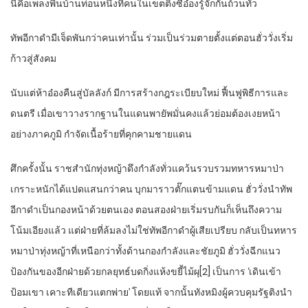
นี่คือเพลงพื้นบ้านท่อนหนึ่งที่คนในเขตติ้งซีอ๋องรู้จักกันถ้วนทั่ว
ทัพอีกาดำมีเจ็ดพันกว่าคนเท่านั้น ร่วมเป็นร่วมตายตั้งแต่ตอนฮั่ววั่งเริ่ม
ก้าวสู่สังคม
นับแต่ห้าอ๋องคืนสู่บัลลังก์ มีการสร้างกฎระเบียบใหม่ ฟื้นฟูพิธีการและ
ดนตรี เมื่อเขาวางรากฐานในแดนพายัพมั่นคงแล้วย่อมต้องเงยหน้า
อย่างภาคภูมิ กำจัดเนื้อร้ายที่คุกคามชายแดน
ศึกครั้งนั้น ราชสำนักทุ่งหญ้าดึงกำลังทั่วแคว้นรวบรวมทหารหมาป่า
เกราะหนักได้แปดแสนกว่าคน บุกมาราวตั๊กแตนข้ามแดน ฮั่ววั่งนำทัพ
อีกาดำเป็นกองหน้าด้วยตนเอง ตอนสองฝ่ายเริ่มรบกันก็เห็นถึงความ
โน้มเอียงแล้ว แต่ฝ่ายที่ล้มลงไม่ใช่ทัพอีกาดำผู้เสียเปรียบ กลับเป็นทหาร
หมาป่าทุ่งหญ้าที่เหนือกว่าทั้งด้านกองกำลังและชัยภูมิ ฮั่ววั่งฉีกแนว
ป้องกันของอีกฝ่ายด้วยกลยุทธ์บดกิ่งแห้งขยี้ไม้ผุ[2] เป็นการ ‘เดินเข้า
ป้อมเขา เคาะทีเดียวแตกพ่าย’ โดยแท้ จากนั้นทังหมิงผู้ควบคุมรัฐติงนำ