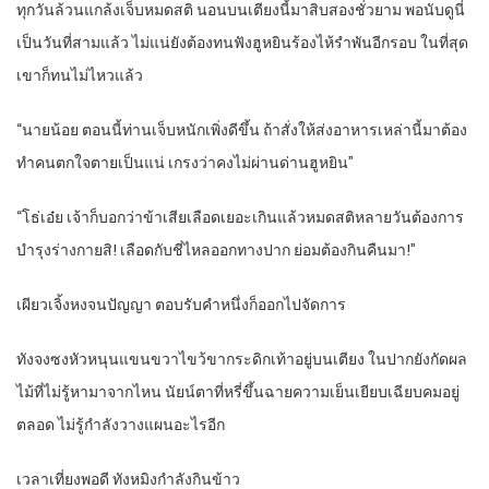
ทุกวันล้วนแกล้งเจ็บหมดสติ นอนบนเตียงนี้มาสิบสองชั่วยาม พอนับดูนี่
เป็นวันที่สามแล้ว ไม่แน่ยังต้องทนฟังฮูหยินร้องไห้รำพันอีกรอบ ในที่สุด
เขาก็ทนไม่ไหวแล้ว
“นายน้อย ตอนนี้ท่านเจ็บหนักเพิ่งดีขึ้น ถ้าสั่งให้ส่งอาหารเหล่านี้มาต้อง
ทำคนตกใจตายเป็นแน่ เกรงว่าคงไม่ผ่านด่านฮูหยิน”
“โธ่เอ๋ย เจ้าก็บอกว่าข้าเสียเลือดเยอะเกินแล้วหมดสติหลายวันต้องการ
บำรุงร่างกายสิ! เลือดกับชี่ไหลออกทางปาก ย่อมต้องกินคืนมา!”
เผียวเจิ้งหงจนปัญญา ตอบรับคำหนึ่งก็ออกไปจัดการ
ทังจงซงหัวหนุนแขนขวาไขว้ขากระดิกเท้าอยู่บนเตียง ในปากยังกัดผล
ไม้ที่ไม่รู้หามาจากไหน นัยน์ตาที่หรี่ขึ้นฉายความเย็นเยียบเฉียบคมอยู่
ตลอด ไม่รู้กำลังวางแผนอะไรอีก
เวลาเที่ยงพอดี ทังหมิงกำลังกินข้าว