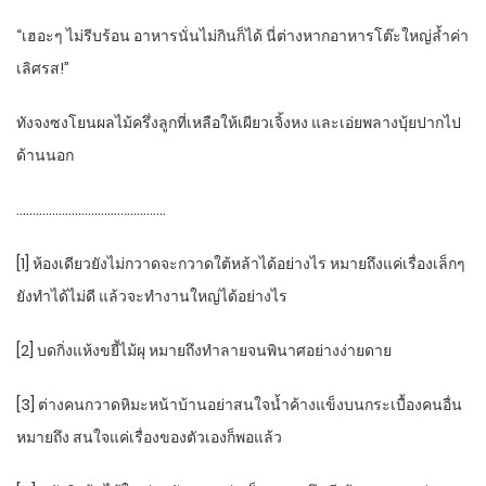
“เฮอะๆ ไม่รีบร้อน อาหารนั่นไม่กินก็ได้ นี่ต่างหากอาหารโต๊ะใหญ่ล้ำค่า
เลิศรส!”
ทังจงซงโยนผลไม้ครึ่งลูกที่เหลือให้เผียวเจิ้งหง และเอ่ยพลางบุ้ยปากไป
ด้านนอก
……………………………………….
[1] ห้องเดียวยังไม่กวาดจะกวาดใต้หล้าได้อย่างไร หมายถึงแค่เรื่องเล็กๆ
ยังทำได้ไม่ดี แล้วจะทำงานใหญ่ได้อย่างไร
[2] บดกิ่งแห้งขยี้ไม้ผุ หมายถึงทำลายจนพินาศอย่างง่ายดาย
[3] ต่างคนกวาดหิมะหน้าบ้านอย่าสนใจน้ำค้างแข็งบนกระเบื้องคนอื่น
หมายถึง สนใจแค่เรื่องของตัวเองก็พอแล้ว