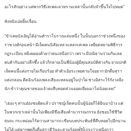
อะไรสักอย่าง แต่พวกวิธีเสเพลเลวทรามเหล่านั้นกลับจำขึ้นใจไปหมด”
ทังหมิงเอ่ยยิ้มเจื่อน
“ข้าเคยบังเอิญได้อ่านตำราโบราณเล่มหนึ่ง ในนั้นบอกว่าช่วงหนึ่งของ
ราชวงศ์ก่อนหน้า มีเจ็ดคนนิสัยเหลวแหลกเสเพล เหยียดหยามพิธีการ
กฎระเบียบ หยิ่งผยองด้วยว่าตนเหนือกว่า เพราะมีปณิธานร่วมกันเลย
คบค้ากันอย่างลึกซึ้ง แล้วก็กลายเป็นพี่น้องผู้มีคุณสมบัติต่างกัน ยามปกติ
เจ็ดคนนี้แต่งกายไม่เรียบร้อย ทำตัวเอ้อระเหยตามใจอยาก มักดื่มสุรา
แต่งกลอน ดีดฉินร้องเพลงเสียงแหลมอยู่ในป่าไผ่ ช่างอิสระไร้กังวลยิ่ง
นัก ข้าว่าคุณชายของเจ้าคงสืบทอดส่วนยอดเยี่ยมมาไม่น้อยเลย!”
“เฮอะๆ ท่านอ๋องชมผิดแล้ว ปราชญ์เจ็ดคนนั้นผู้น้อยก็ได้ยินมาบ้าง แต่
ในพวกเขาเหล่านั้นไม่เพียงมีชื่อเสียงด้านวรรณกรรม ยังชอบใช้ชีวิต
สมถะ กระหม่อมไร้ความสามารถ เขียนบทประพันธ์ที่สืบทอดไปอีกนาน
ไม่ได้ แต่หากพูดถึงดื่มสุราดีวันละสามร้อยหู[5]เกรงว่าเหนือกว่า