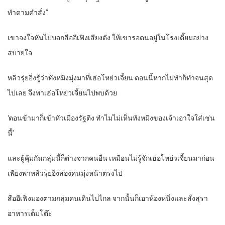
ทำตามคำสั่ง”
เขาจงใจหันไปบอกสืออีเฟิงเสียงดัง ให้เขารอตนอยู่ในโรงเตี๊ยมอย่าง
สบายใจ
หลิวรุ่ยอิ่งรู้ว่าทังหมิงมุ่งมาที่เฮ่อโหย่วเจี้ยน ตอนนี้หากไม่ทำก็ทำจนสุด
ไปเลย จึงพาเฮ่อโหย่วเจี้ยนไปพบด้วย
‘ตอนข้ามาก็เข้าหัวเมืองรัฐติง ทำไมไม่เห็นทังหมิงของเจ้าเอาใจใส่เช่น
นี้’
และผู้คุ้มกันกลุ่มนี้ก็ต่างจากคนอื่น เหมือนไม่รู้จักเฮ่อโหย่วเจี้ยนมาก่อน
เพียงพาหลิวรุ่ยอิ่งสองคนมุ่งหน้าตรงไป
สืออีเฟิงมองตามกลุ่มคนเดินไปไกล จากนั้นก็เอาห้องหนึ่งและสั่งสุรา
อาหารเต็มโต๊ะ