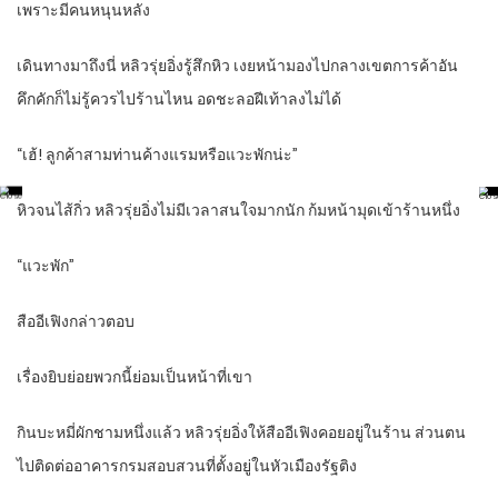
เพราะมีคนหนุนหลัง
เดินทางมาถึงนี่ หลิวรุ่ยอิ่งรู้สึกหิว เงยหน้ามองไปกลางเขตการค้าอัน
คึกคักก็ไม่รู้ควรไปร้านไหน อดชะลอฝีเท้าลงไม่ได้
“เฮ้! ลูกค้าสามท่านค้างแรมหรือแวะพักน่ะ”
หิวจนไส้กิ่ว หลิวรุ่ยอิ่งไม่มีเวลาสนใจมากนัก ก้มหน้ามุดเข้าร้านหนึ่ง
“แวะพัก”
สืออีเฟิงกล่าวตอบ
เรื่องยิบย่อยพวกนี้ย่อมเป็นหน้าที่เขา
กินบะหมี่ผักชามหนึ่งแล้ว หลิวรุ่ยอิ่งให้สืออีเฟิงคอยอยู่ในร้าน ส่วนตน
ไปติดต่ออาคารกรมสอบสวนที่ตั้งอยู่ในหัวเมืองรัฐติง