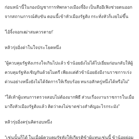
ก่อนหน้านี้ในกองบัญชาการทัพกลางเมืองจี๋อิง เป็นสืออีเฟิงช่วยตนออก
จากสถานการณ์คับขัน ตอนนี้เข้าหัวเมืองรัฐติง กระทั่งหัวก็เงยไม่ขึ้น
‘ไอ้จิ้งจอกเฒ่าสมควรตาย!’
หลิวรุ่ยอิ่งด่าในใจประโยคหนึ่ง
“ผู้ควบคุมรัฐทังเกรงใจเกินไปแล้ว ข้าน้อยยังไม่ได้ไปเยี่ยมก่อนกลับให้ผู้
ควบคุมรัฐทังเชิญกันด้วยไมตรี เพียงแต่ตัวข้าน้อยยังมีงานราชการเร่ง
ด่วนอย่างหนึ่งยังไม่ได้จัดการให้เรียบร้อย ทนรอสักครู่หนึ่งได้หรือไม่”
“ใต้เท้าผู้แทนการตรวจสอบไม่ต้องมากพิธี ส่วนเรื่องงานราชการในเมื่อ
มาถึงหัวเมืองรัฐติงแล้ว คิดว่าคงไม่ขาดช่วงสำคัญอะไรกระมัง”
หลิวรุ่ยอิ่งครุ่นคิดรอบหนึ่ง
“เช่นนั้นก็ได้ ในเมื่อผู้ควบคุมรัฐทังให้เกียรติข้าผู้แทนเช่นนี้ ข้าน้อยย่อม