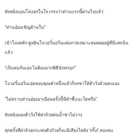
ทังหมิงแอบโล่งอกในใจ เกรงว่าด่านแรกนี้ผ่านไปแล้ว
“ท่านอ๋องเชิญด้านใน”
เข้าโถงหลัก ฮูหยินโจวอวิ๋นอวิ่นแต่งกายเหมาะสมคอยอยู่ที่นี่แต่เนิ่น
แล้ว
“เป็นคนกันเอง ไม่ต้องมากพิธีนักหรอก”
โจวอวิ๋นอวิ่นเอ่ยขอบคุณคำหนึ่งแล้วก็เทชาให้ฮั่ววั่งด้วยตนเอง
“ไม่ทราบท่านอ๋องมาเยือนครั้งนี้มีคำชี้แนะใดหรือ”
ทังหมิงมองฮั่ววั่งใช้ฝาถ้วยคนน้ำชาไม่วาง
ทุกครั้งที่ฝาถ้วยกระทบตัวถ้วยก็จะมีเสียงใสดัง ‘กริ๊ง!’ สองหน