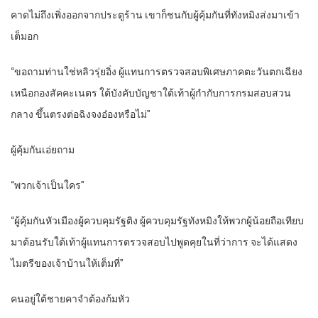
คาดไม่ถึงเพิ่งออกจากประตูร้าน เขาก็ชนกับผู้คุ้มกันที่ทังหมิงส่งมาเข้า
เต็มอก
“ขอถามท่านใช่หลิวรุ่ยอิ่ง ผู้แทนการตรวจสอบพิเศษภาคตะวันตกเฉียง
เหนือกองสัคคะเนตร ใต้บังคับบัญชาใต้เท้าผู้กำกับการกรมสอบสวน
กลาง ขึ้นตรงต่อฉิงจงอ๋องหรือไม่”
ผู้คุ้มกันเอ่ยถาม
“พวกเจ้าเป็นใคร”
“ผู้คุ้มกันหัวเมืองผู้ควบคุมรัฐติง ผู้ควบคุมรัฐทังหมิงให้พวกผู้น้อยถือเทียบ
มาต้อนรับใต้เท้าผู้แทนการตรวจสอบไปพูดคุยในที่ว่าการ จะได้แสดง
ไมตรีของเจ้าบ้านให้เต็มที่”
คนอยู่ใต้ชายคาจำต้องก้มหัว