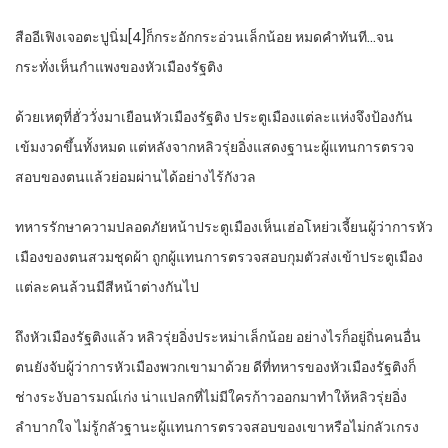
สืออีเฟิงเจอตะปูนิ่ม[4]ก็กระอักกระอ่วนเล็กน้อย หมดคำทันที…จน
กระทั่งเห็นกำแพงของหัวเมืองรัฐติง
ด้วยเหตุที่ฮั่ววั่งมาเยือนหัวเมืองรัฐติง ประตูเมืองแต่ละแห่งจึงป้องกัน
เข้มงวดขึ้นทั้งหมด แต่หลังจากหลิวรุ่ยอิ่งแสดงฐานะผู้แทนการตรวจ
สอบของตนแล้วย่อมผ่านได้อย่างไร้กังวล
ทหารรักษาความปลอดภัยหน้าประตูเมืองเห็นเฮ่อโหย่วเจี้ยนผู้ว่าการหัว
เมืองของตนสวมชุดผ้า ถูกผู้แทนการตรวจสอบกุมตัวส่งเข้าประตูเมือง
แต่ละคนล้วนมีสีหน้าต่างกันไป
ถึงหัวเมืองรัฐติงแล้ว หลิวรุ่ยอิ่งประหม่าเล็กน้อย อย่างไรก็อยู่ถิ่นคนอื่น
ตนยังจับผู้ว่าการหัวเมืองพวกเขามาด้วย ดีที่ทหารของหัวเมืองรัฐติงก็
ช่างระงับอารมณ์เก่ง น่าแปลกที่ไม่มีใครก้าวออกมาทำให้หลิวรุ่ยอิ่ง
ลำบากใจ ไม่รู้กลัวฐานะผู้แทนการตรวจสอบของเขาหรือไม่กลัวเกรง