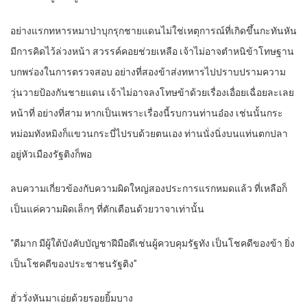
อย่างแรกทหารหมาป่าบุกรุกชายแดนไม่ใช่เหตุการณ์ที่เกิดขึ้นกะทันหัน
มีการคิดไว้ล่วงหน้า สวรรค์คอยช่วยเหลือ เจ้าไม่อาจตำหนิข้าโทษฐาน
บกพร่องในการตรวจสอบ อย่างที่สองข้าส่งทหารไปปราบปรามความ
วุ่นวายป้องกันชายแดน เจ้าไม่อาจลงโทษข้าด้วยเรื่องเอื่อยเฉื่อยละเลย
หน้าที่ อย่างที่สาม หากเป็นเพราะเรื่องนี้รบกวนท่านอ๋อง เช่นนั้นกระ
หม่อมทังหมิงก็แขวนกระบี่ไปรบด้วยตนเอง ท่านนั่งนิ่งบนแท่นตกปลา
อยู่หัวเมืองรัฐติงก็พอ
ลบความเกี่ยวข้องกับความผิดใหญ่สองประการแรกหมดแล้ว ที่เหลือก็
เป็นแค่ความผิดเล็กๆ ที่ตักเตือนด้วยวาจาเท่านั้น
“ดีมาก มีผู้ใต้บังคับบัญชาฝีมือดีเช่นผู้ควบคุมรัฐทัง เป็นโชคดีของข้า ยิ่ง
เป็นโชคดีของประชาชนรัฐติง”
ฮั่ววั่งหันมาเอ่ยด้วยรอยยิ้มบาง