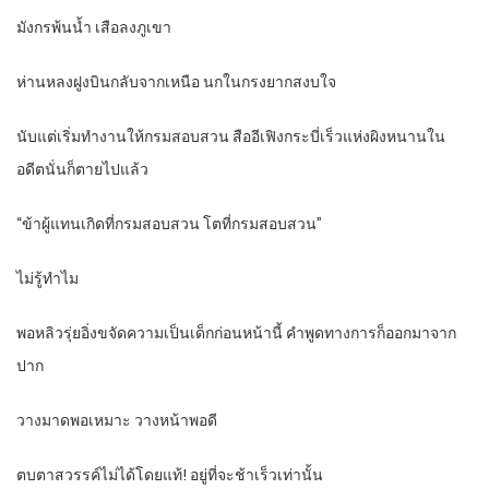
มังกรพ้นน้ำ เสือลงภูเขา
ห่านหลงฝูงบินกลับจากเหนือ นกในกรงยากสงบใจ
นับแต่เริ่มทำงานให้กรมสอบสวน สืออีเฟิงกระบี่เร็วแห่งผิงหนานใน
อดีตนั่นก็ตายไปแล้ว
“ข้าผู้แทนเกิดที่กรมสอบสวน โตที่กรมสอบสวน”
ไม่รู้ทำไม
พอหลิวรุ่ยอิ่งขจัดความเป็นเด็กก่อนหน้านี้ คำพูดทางการก็ออกมาจาก
ปาก
วางมาดพอเหมาะ วางหน้าพอดี
ตบตาสวรรค์ไม่ได้โดยแท้! อยู่ที่จะช้าเร็วเท่านั้น