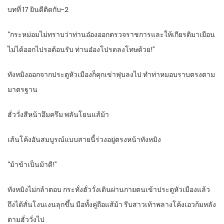
บทที่ 17 ยินดีติดกับ-2
“กระหม่อมไม่ทราบว่าท่านอ๋องออกตรวจราชการและให้เกียรติมาเยือน
ไม่ได้ออกไปรอต้อนรับ ท่านอ๋องโปรดลงโทษด้วย!”
ทังหมิงออกจากประตูหัวเมืองก็คุกเข่าฟุบลงไป ทำท่าหมอบราบตรงตาม
มาตรฐาน
ฮั่ววั่งสีหน้าอึมครึม พลันโยนแส้ม้า
เส้นโค้งอันสมบูรณ์แบบสายนี้ร่วงอยู่ตรงหน้าทังหมิง
“ม้าข้าเป็นม้าดี!”
ทังหมิงไม่กล้าตอบ กระทั่งฮั่ววั่งเดินผ่านกายตนเข้าประตูหัวเมืองแล้ว
ถึงได้สั่นโงนเงนลุกขึ้น มือทั้งคู่ถือแส้ม้า รีบสาวเท้าพลางโค้งเอวก้มหลัง
ตามฮั่ววั่งไป