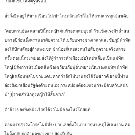
“มีแผนขับไล่ศัตรูหรือไม่”
ฮั่ววั่งยืนอยู่ใต้ชานเรือน ไม่เข้าโถงหลักแล้วก็ไม่ได้ถามสารทุกข์สุขดิบ
“ตอบท่านอ๋อง หลายปีนี้ทุ่งหญ้าฝนฟ้าอุดมสมบูรณ์ วัวแข็งแรงม้าล่ำสัน
ปลายปีก่อนอั๋งหรานอาศัยความได้เปรียบทางช่วงเวลาและชัยภูมินำทัพ
ลงใต้ปักหลักอยู่กำแพงเขต ข้าน้อยก็เคยส่งคนไปสืบดูความจริงหลาย
ครั้ง ตอนนี้กระหม่อมสั่งให้ผู้ว่าการหัวเมืองเฮ่อโหย่วเจี้ยนเป็นแม่ทัพ
ใหญ่ ผู้สั่งการหัวเมืองเสิ่นซือเซวียนกับฟู่ฮั่นหยางเป็นรองแม่ทัพ นำทัพ
ใหญ่เคลื่อนพลไปชายแดน คาดว่าอีกไม่นานคงได้รับข่าวดี ยามนี้ท่าน
อ๋องยังมาเยือนรัฐติงด้วยตนเอง กระหม่อมต้องแขวนกระบี่ดับควันสุนัข
ป่า[1]ราชสำนักทุ่งหญ้าให้สิ้นซาก”
คำอ้างของทังหมิงเรียกได้ว่าไม่มีช่องโหว่โดยแท้
ตอนแรกฮั่ววั่งโกรธไม่มีที่ระบายเลยตั้งใจเอ่ยปากหาเหตุให้เล่นงาน คิด
ไม่ถึงกลับถูกคำพูดของเขาขจัดเสียสิ้น