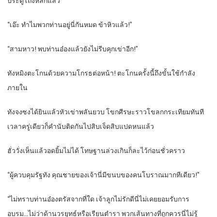
ประตูโถงหลักแล้ว
“เอ๊ะ ทำไมพวกท่านอยู่นี่กันหมด ข้าหิวแล้ว!”
“สามหาว! พบท่านอ๋องแล้วยังไม่รีบคุกเข่าอีก!”
ทังหมิงตะโกนด้วยความโกรธต่อหน้า! ตะโกนครั้งนี้ถึงขั้นใช้กำลัง
ภายใน
ทังจงซงได้ยินแล้วหัวเข่าพลันยวบ โขกศีรษะราวโขลกกระเทียมทันที
เวลาครู่เดียวก็คำนับติดกันไปสิบเจ็ดสิบแปดหนแล้ว
ฮั่ววั่งเห็นแล้วอดยิ้มไม่ได้ โทษฐานล่วงเกินก็ละไว้ก่อนชั่วคราว
“ผู้ควบคุมรัฐทัง คุณชายของเจ้านี่มีขนบของคนโบราณมากทีเดียว!”
“ไม่ทราบท่านอ๋องตรัสจากที่ใด เจ้าลูกไม่รักดีนี่ไม่เคยยอมรับการ
อบรม…ไม่ว่าด้านวรยุทธ์หรือเรียนตำรา พวกเส้นทางที่ถูกควรนี่ไม่รู้