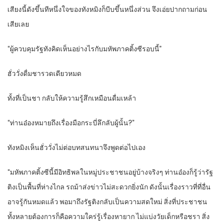
เสียงนี้ดังขึ้นทีหนึ่งใจของทังหมิงก็บีบขึ้นหนึ่งส่วน จึงเอ่ยปากถามก่อน
เสียเลย
“ผู้ควบคุมรัฐทังคิดเห็นอย่างไรกับมหัพภาคติ้งซีรอบนี้”
ฮั่ววั่งดื่มชารวดเดียวหมด
ทั้งที่เป็นชา กลับให้ความรู้สึกเหมือนดื่มเหล้า
“ท่านอ๋องหมายถึงเรื่องมือกระบี่ลึกลับผู้นั้น?”
ทังหมิงเห็นฮั่ววั่งไม่ต่อบทสนทนาจึงพูดต่อไปเอง
“มหัพภาคติ้งซีนี้มีอิทธิพลในหมู่ประชาชนอยู่บ้างจริงๆ ท่านอ๋องก็รู้ว่ารัฐ
ติงเป็นพื้นที่ห่างไกล รถม้าส่งข่าวไม่สะดวกยิ่งนัก ดังนั้นเรื่องราวที่ที่อื่น
อาจรู้กันหมดแล้ว พอมาถึงรัฐติงกลับเป็นความสดใหม่ สิ่งที่ประชาชน
ทั้งหลายต้องการก็คือความใคร่รู้เรื่องหายาก ไม่แบ่งวัยเด็กหรือชรา สิ่ง