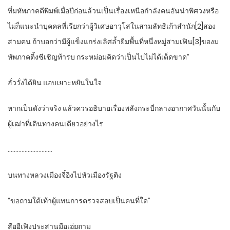
ที่มหัพภาคตีพิมพ์เมื่อปีก่อนล้วนเป็นเรื่องเหนือกำลังคนอันน่าพิศวงหรือ
ไม่ก็แนะนำบุคคลที่เรียกว่าผู้วิเศษอาวุโสในสามลัทธิเก้าสำนัก[2]สอง
สามคน ถ้าบอกว่ามีผู้แข็งแกร่งเลิศล้ำยืมพื้นที่หนึ่งหมู่สามเฟิน[3]ของม
หัพภาคติ้งซีเชิญท้ารบ กระหม่อมคิดว่าเป็นไปไม่ได้เด็ดขาด”
ฮั่ววั่งได้ยิน แอบเยาะหยันในใจ
หากเป็นดังว่าจริง แล้วควรอธิบายเรื่องพลังกระบี่กลางอากาศวันนั้นกับ
ผู้เฒ่าที่เดินทางคนเดียวอย่างไร
………………………..
บนทางหลวงเมืองจี๋อิงไปหัวเมืองรัฐติง
“ขอถามใต้เท้าผู้แทนการตรวจสอบเป็นคนที่ใด”
สืออีเฟิงประสานมือเอ่ยถาม