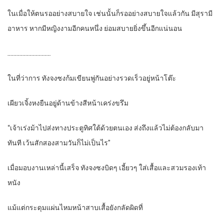
ในเมื่อให้ตนรออย่างสบายใจ เช่นนั้นก็รออย่างสบายใจแล้วกัน มีสุรามี
อาหาร หากมีหญิงงามอีกคนหนึ่ง ย่อมสบายยิ่งขึ้นอีกแน่นอน
………………………..
ในที่ว่าการ ทังจงซงก้มเขียนพู่กันอย่างรวดเร็วอยู่หน้าโต๊ะ
เผียวเจิ้งหงยืนอยู่ด้านข้างสีหน้าเคร่งขรึม
“เจ้าเร่งม้าไปส่งทางประตูทิศใต้ด้วยตนเอง ส่งถึงแล้วไม่ต้องกลับมา
ทันที เว้นสักสองสามวันก็ไม่เป็นไร”
เมื่อมอบงานเหล่านี้เสร็จ ทังจงซงบิดๆ เอี้ยวๆ ใส่เสื้อและสวมรองเท้า
หนัง
แม้แต่กระดุมแผ่นไหมหน้าสาบเสื้อยังกลัดผิดที่