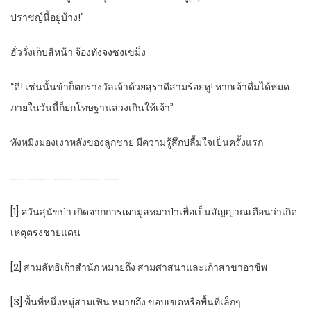
ปราชญ์นี้อยู่บ้าง!”
ฮั่ววั่งเก็บสีหน้า จ้องทังจงซงเขม็ง
“ดี! เช่นนั้นข้าก็ตกรางวัลเจ้าด้วยสุราดีสามร้อยหู! หากเจ้าดื่มได้หมด
ภายในวันนี้ก็ยกโทษฐานล่วงเกินให้เจ้า”
ทังหมิงมองเงาหลังของลูกชาย มีความรู้สึกปลื้มใจเป็นครั้งแรก
…………………………………………….
[1] ควันสุนัขป่า เกิดจากการเผามูลหมาป่าเพื่อเป็นสัญญาณเตือนว่าเกิด
เหตุตรงชายแดน
[2] สามลัทธิเก้าสำนัก หมายถึง สามศาสนาและเก้าสาขาอาชีพ
[3] พื้นที่หนึ่งหมู่สามเฟิน หมายถึง ขอบเขตหรือพื้นที่เล็กๆ