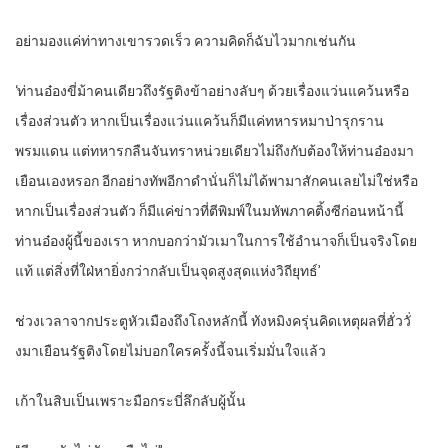
อย่ามองแค่ท่าทางเขารวดเร็ว ความคิดก็ฉับไวมากเช่นกัน
‘ท่านอ๋องขี่ม้าคนเดียวถึงรัฐติงข้าอย่างลับๆ ด้วยเรื่องแว่นแคว้นหรือ
เรื่องส่วนตัว หากเป็นเรื่องแว่นแคว้นก็มีแค่ทหารหมาป่ารุกราน
พรมแดน แต่ทหารกลืนจันทราหน่วยเดียวไม่ถึงกับต้องให้ท่านอ๋องมา
เยือนเองหรอก อีกอย่างทัพอีกาดำนั่นก็ไม่ได้พามาสักคนเลยไม่ใช่หรือ
หากเป็นเรื่องส่วนตัว ก็มีแค่ข่าวที่ตีพิมพ์ในมหัพภาคติ้งซีก่อนหน้านี้
ท่านอ๋องผู้นี้ของเรา หากบอกว่ามัวเมาในการใช้อำนาจก็เป็นจริงโดย
แท้ แต่สิ่งที่ใฝ่หายิ่งกว่ากลับเป็นจุดสูงสุดแห่งวิถียุทธ์’
ช่วงเวลาจากประตูหัวเมืองถึงโถงหลักนี้ ทังหมิงครุ่นคิดเหตุผลที่ฮั่ววั่
งมาเยือนรัฐติงโดยไม่บอกใครครั้งนี้จนเริ่มมั่นใจแล้ว
เก้าในสิบเป็นเพราะมือกระบี่ลึกลับผู้นั้น