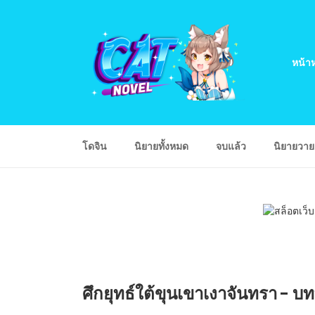
หน้าห
โดจิน
นิยายทั้งหมด
จบแล้ว
นิยายวา
ศึกยุทธ์ใต้ขุนเขาเงาจันทรา - บท