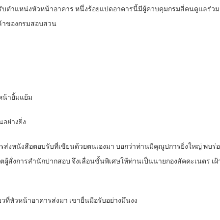
นรับตำแหน่งหัวหน้าอาคาร หนึ่งร้อยแปดอาคารนี้มีผู้ควบคุมกรมสี่คนดูแล
้หล้าของกรมสอบสวน
หน้ายิ้มแย้ม
อย่างยิ่ง
ะเนตรส่งหนังสือตอบรับที่เขียนด้วยตนเองมา บอกว่าท่านมีคุณูปการยิ่งใหญ
ดีตผู้สั่งการสำนักปากสอบ จึงเลื่อนขั้นพิเศษให้ท่านเป็นนายกองสัคคะเน
ียวที่หัวหน้าอาคารส่งมา เขายื่นมือรับอย่างมึนงง