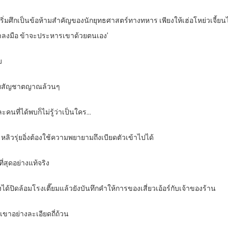
ริ่มศึกเป็นข้อห้ามสำคัญของนักยุทธศาสตร์ทางทหาร เพียงให้เฮ่อโหย่วเจี
จ้าลงมือ ข้าจะประหารเขาด้วยตนเอง’
บ
าศัยสัญชาตญาณล้วนๆ
คนที่ได้พบก็ไม่รู้ว่าเป็นใคร…
่ หลิวรุ่ยอิ่งต้องใช้ความพยายามถึงเบียดตัวเข้าไปได้
่สุดอย่างแท้จริง
งได้ปิดล้อมโรงเตี๊ยมแล้วยังบันทึกคำให้การของเสี่ยวเอ้อร์กับเจ้าของร้าน
งเขาอย่างละเอียดถี่ถ้วน