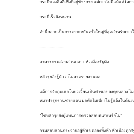
กระบี่ของสืออีเฟิงก็อยู่ข้างกาย แต่เขาไม่มีแม้แต่โอกา
กระบี่เร็วผิงหนาน
คำนี้กลายเป็นการเยาะหยันครั้งใหญ่ที่สุดสำหรับเขา
………………………..
อาคารกรมสอบสวนกลาง หัวเมืองรัฐติง
หลิวรุ่ยอิ่งรู้ตัวว่าไม่อาจรายงานผล
แม้การจับกุมเฮ่อโหย่วเจี้ยนเป็นคำขอของคุกหลวง ไม
หมาป่ารุกรานชายแดน ผลคือไม่เพียงไม่รู้แจ้งในต้นเหตุขอ
“ใช่หลิวรุ่ยอิ่งผู้แทนการตรวจสอบพิเศษหรือไม่”
กรมสอบสวนกระจายอยู่ทั่วเขตอ๋องทั้งห้า หัวเมืองทุก