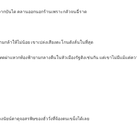
มลงจากบันได คลานออกนอกร้านเพราะกลัวจนฉี่ราด
ล้าให้ไม่น้อย เขาเปล่งเสียงตะโกนดังลั่นในที่สุด
่ารันทดผ่าแหวกท้องฟ้ายามกลางคืนในหัวเมืองรัฐติงเช่นกัน แต่เขาไม่มีแม้แต่ควา
งนัยน์ตาดุจอสรพิษของฮั่ววั่งที่จ้องตนเขม็งได้เลย