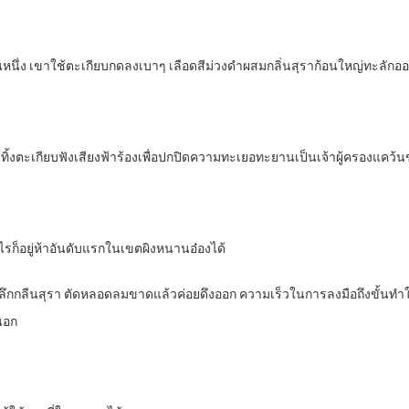
นึ่ง เขาใช้ตะเกียบกดลงเบาๆ เลือดสีม่วงดำผสมกลิ่นสุราก้อนใหญ่ทะลักอ
งทิ้งตะเกียบฟังเสียงฟ้าร้องเพื่อปกปิดความทะเยอทะยานเป็นเจ้าผู้ครองแคว
างไรก็อยู่ห้าอันดับแรกในเขตผิงหนานอ๋องได้
ลึกกลืนสุรา ตัดหลอดลมขาดแล้วค่อยดึงออก ความเร็วในการลงมือถึงขั้นทำใ
นอก