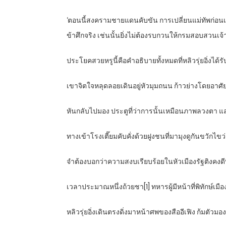
‘ตอนนี้สงครามชายแดนคับขัน การเปลี่ยนแม่ทัพก่อนเ
ข้าศึกจริง เช่นนั้นยิ่งไม่ต้องรบกวนให้กรมสอบสวนเ
ประโยคสวยหรูนี้คือคำอธิบายทั้งหมดที่หลิวรุ่ยอิ่งได้รั
เขาจิตใจหลุดลอยเดินอยู่หัวมุมถนน ก้าวย่างโดยอ
หันกลับไปมอง ประตูที่ว่าการนั้นเหมือนภาพลวงตา และ
ทางเข้าโรงเตี๊ยมคับคั่งด้วยฝูงชนที่มามุงดูกันขวักไขว
จำต้องบอกว่าความสงบเรียบร้อยในหัวเมืองรัฐติงคงดีที
เวลาประมาณหนึ่งถ้วยชา[1] ทหารผู้มีหน้าที่พิทักษ์เมือ
หลิวรุ่ยอิ่งเดินตรงดิ่งมาหน้าศพของสืออีเฟิง ก้มตัวมอ