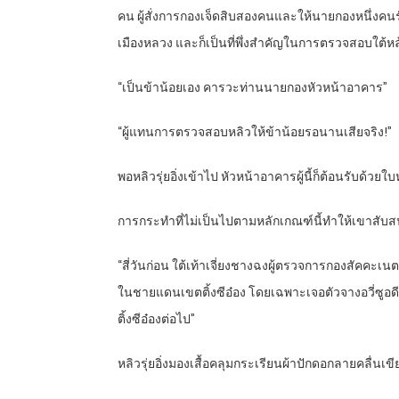
คน ผู้สั่งการกองเจ็ดสิบสองคนและให้นายกองหนึ่งค
เมืองหลวง และก็เป็นที่พึ่งสำคัญในการตรวจสอบใต
“เป็นข้าน้อยเอง คารวะท่านนายกองหัวหน้าอาคาร”
“ผู้แทนการตรวจสอบหลิวให้ข้าน้อยรอนานเสียจริง!”
พอหลิวรุ่ยอิ่งเข้าไป หัวหน้าอาคารผู้นี้ก็ต้อนรับด้วยใบ
การกระทำที่ไม่เป็นไปตามหลักเกณฑ์นี้ทำให้เขาสับสน
“สี่วันก่อน ใต้เท้าเจี่ยงชางฉงผู้ตรวจการกองสัคค
ในชายแดนเขตติ้งซีอ๋อง โดยเฉพาะเจอตัวจางอวี่ซูอ
ติ้งซีอ๋องต่อไป”
หลิวรุ่ยอิ่งมองเสื้อคลุมกระเรียนผ้าปักดอกลายคลื่นเข