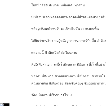
ใบหน้าสืออีเฟิงปกติ เหมือนเดิมทุกส่วน
มีเพียงบริเวณหลอดลมตรงลำคอที่มีรอยแผลบางๆ เส้นห
หลิวรุ่ยอิ่งตกใจจนจับตะเกียบไม่มั่น ร่วงลงบนพื้น
ได้ยินว่าคนโบราณผู้หนึ่งถูกสถานการณ์บีบคั้น จำต้อ
แต่ยามนี้ ฟ้าดินเปิดโล่งเงียบสงบ
สืออีเฟิงสมญากระบี่เร็วผิงหนาน ฝีมือกระบี่เร็วนี้อย่
ทว่าคนที่สังหารเขากลับแทงกระบี่เข้าตอนเขาหายใจ
สนิทด้วยกัน มีเพียงรอยเลือดซิบค่อยๆ ซึมออกมาด้าน
‘ต้องเป็นกระบี่เร็วขนาดไหน!’