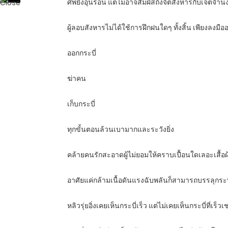
ศพยังอุ่นร้อน แต่ไม่อาจสัมผัสถึงจิตสังหารกับเจตจำน
ผู้ลอบสังหารไม่ได้ใช้การฝึกฝนใดๆ ทั้งสิ้น เพียงลงมือ
ออกกระบี่
ฆ่าคน
เก็บกระบี่
ทุกขั้นตอนล้วนเบามากและระวังยิ่ง
คล้ายคนรักสะอาดผู้ไม่ยอมให้คราบเปื้อนใดเลอะเสื้อผ้า
อาศัยแค่กล้ามเนื้อดันแรงฉับพลันก็สามารถบรรลุกระบี่เร
หลิวรุ่ยอิ่งเคยเห็นกระบี่เร็ว แต่ไม่เคยเห็นกระบี่ที่เร็วเช