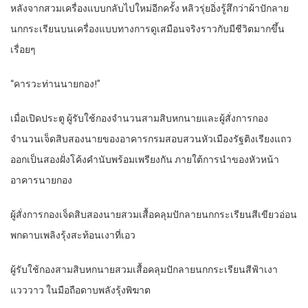
หลังจากสวมเครื่องแบบกลับไปใหม่อีกครั้ง หลิวรุ่ยอิ่งรู้สึกว่าผ้าปักลาย
นกกระเรียนบนเครื่องแบบทางการดูเสมือนจริงราวกับมีชีวิตมากขึ้น
เรื่อยๆ
“คารวะท่านนายกอง!”
เมื่อเปิดประตู ผู้รับใช้กองจำนวนสามสิบหกนายและผู้สั่งการกอง
จำนวนเจ็ดสิบสองนายของอาคารกรมสอบสวนหัวเมืองรัฐติงเรียงแถว
ออกเป็นสองฝั่งโค้งคำนับพร้อมเพรียงกัน ภายใต้การนำของหัวหน้า
อาคารนายกอง
ผู้สั่งการกองเจ็ดสิบสองนายสวมเสื้อคลุมปักลายนกกระเรียนสีเขียวอ่อน
พกดาบเพลิงรุ้งสะท้อนเงาที่เอว
ผู้รับใช้กองสามสิบหกนายสวมเสื้อคลุมปักลายนกกระเรียนสีฟ้าเงา
แวววาว ในมือถือดาบพลังรุ้งพิฆาต