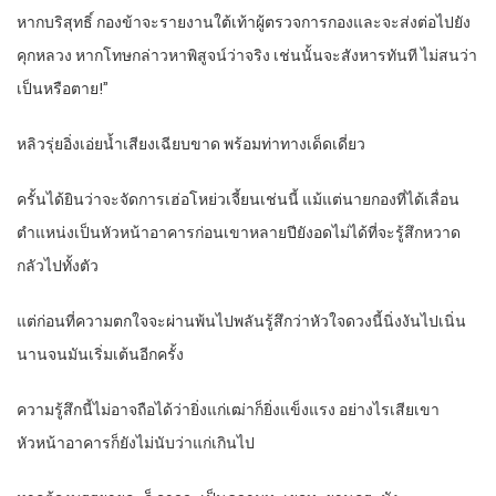
หากบริสุทธิ์ กองข้าจะรายงานใต้เท้าผู้ตรวจการกองและจะส่งต่อไปยัง
คุกหลวง หากโทษกล่าวหาพิสูจน์ว่าจริง เช่นนั้นจะสังหารทันที ไม่สนว่า
เป็นหรือตาย!”
หลิวรุ่ยอิ่งเอ่ยน้ำเสียงเฉียบขาด พร้อมท่าทางเด็ดเดี่ยว
ครั้นได้ยินว่าจะจัดการเฮ่อโหย่วเจี้ยนเช่นนี้ แม้แต่นายกองที่ได้เลื่อน
ตำแหน่งเป็นหัวหน้าอาคารก่อนเขาหลายปียังอดไม่ได้ที่จะรู้สึกหวาด
กลัวไปทั้งตัว
แต่ก่อนที่ความตกใจจะผ่านพ้นไปพลันรู้สึกว่าหัวใจดวงนี้นิ่งงันไปเนิ่น
นานจนมันเริ่มเต้นอีกครั้ง
ความรู้สึกนี้ไม่อาจถือได้ว่ายิ่งแก่เฒ่าก็ยิ่งแข็งแรง อย่างไรเสียเขา
หัวหน้าอาคารก็ยังไม่นับว่าแก่เกินไป