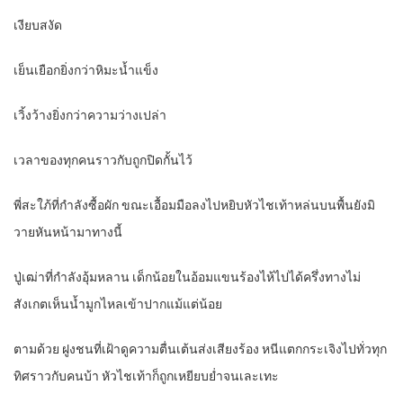
เงียบสงัด
เย็นเยือกยิ่งกว่าหิมะน้ำแข็ง
เวิ้งว้างยิ่งกว่าความว่างเปล่า
เวลาของทุกคนราวกับถูกปิดกั้นไว้
พี่สะใภ้ที่กำลังซื้อผัก ขณะเอื้อมมือลงไปหยิบหัวไชเท้าหล่นบนพื้นยังมิ
วายหันหน้ามาทางนี้
ปู่เฒ่าที่กำลังอุ้มหลาน เด็กน้อยในอ้อมแขนร้องไห้ไปได้ครึ่งทางไม่
สังเกตเห็นน้ำมูกไหลเข้าปากแม้แต่น้อย
ตามด้วย ฝูงชนที่เฝ้าดูความตื่นเต้นส่งเสียงร้อง หนีแตกกระเจิงไปทั่วทุก
ทิศราวกับคนบ้า หัวไชเท้าก็ถูกเหยียบย่ำจนเละเทะ