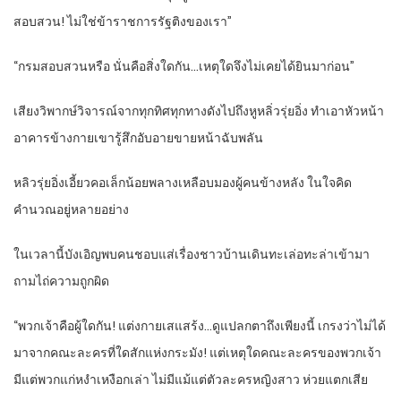
สอบสวน! ไม่ใช่ข้าราชการรัฐติงของเรา”
“กรมสอบสวนหรือ นั่นคือสิ่งใดกัน…เหตุใดจึงไม่เคยได้ยินมาก่อน”
เสียงวิพากษ์วิจารณ์จากทุกทิศทุกทางดังไปถึงหูหลิ่วรุ่ยอิ่ง ทำเอาหัวหน้า
อาคารข้างกายเขารู้สึกอับอายขายหน้าฉับพลัน
หลิวรุ่ยอิ่งเอี้ยวคอเล็กน้อยพลางเหลือบมองผู้คนข้างหลัง ในใจคิด
คำนวณอยู่หลายอย่าง
ในเวลานี้บังเอิญพบคนชอบแส่เรื่องชาวบ้านเดินทะเล่อทะล่าเข้ามา
ถามไถ่ความถูกผิด
“พวกเจ้าคือผู้ใดกัน! แต่งกายเสแสร้ง…ดูแปลกตาถึงเพียงนี้ เกรงว่าไม่ได้
มาจากคณะละครที่ใดสักแห่งกระมัง! แต่เหตุใดคณะละครของพวกเจ้า
มีแต่พวกแก่หงำเหงือกเล่า ไม่มีแม้แต่ตัวละครหญิงสาว ห่วยแตกเสีย