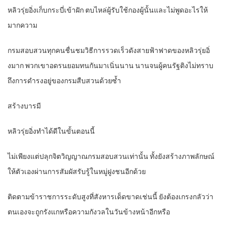
หลิวรุ่ยอิ่งเก็บกระบี่เข้าฝัก ตบไหล่ผู้รับใช้กองผู้นั้นและไม่พูดอะไรให้
มากความ
กรมสอบสวนทุกคนชื่นชมวิธีการรวดเร็วดังสายฟ้าฟาดของหลิวรุ่ยอิ่
งมาก พวกเขาอดรนยอมทนกันมาเนิ่นนาน นานจนผู้คนรัฐติงไม่ทราบ
ถึงการดำรงอยู่ของกรมสืบสวนด้วยซ้ำ
สร้างบารมี
หลิวรุ่ยอิ่งทำได้ดีในขั้นตอนนี้
ไม่เพียงแต่ปลุกจิตวิญญาณกรมสอบสวนเท่านั้น ทั้งยังสร้างภาพลักษณ์
ให้ตัวเองผ่านการสัมผัสรับรู้ในหมู่ฝูงชนอีกด้วย
ติดตามข้าราชการระดับสูงที่สังหารเด็ดขาดเช่นนี้ ยังต้องเกรงกลัวว่า
ตนเองจะถูกรังแกหรือความกังวลในวันข้างหน้าอีกหรือ