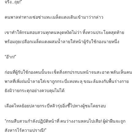
จริง…ถุย!”
คนพาลท่าทางเซ่อซ่าแทะเมล็ดแตงเดินเข้ามาว่ากล่าว
เขาทำให้กรมสอบสวนทุกคนหงุดหงิดไม่ว่า ทิ้งทวนประโยคสุดท้าย
พร้อมถุยเปลือกเมล็ดแตงผสมน้ำลายใส่หน้าผู้รับใช้กองนายหนึ่ง
“อ๊าก!”
ก่อนที่ผู้รับใช้กองคนนั้นจะเช็ดสิ่งสกปรกบนหน้าจนสะอาด พลันเห็นคน
พาลที่เพิ่งถ่มน้ำลายใส่เขาถูกกระบี่แทงทะลุ ขณะล้มลงกับพื้นร่างกาย
ยังมิวายกระตุกอย่างควบคุมไม่ได้
เลือดไหลย้อยปลายกระบี่หลิวรุ่ยอิ่งชี้ไปทางผู้ชมโดยรอบ
“กรมสืบสวนกำลังปฏิบัติหน้าที่ คนว่างงานหลบไปเสีย! ผู้ฝ่าฝืนจะถูก
สังหารไร้ความปราณี!”