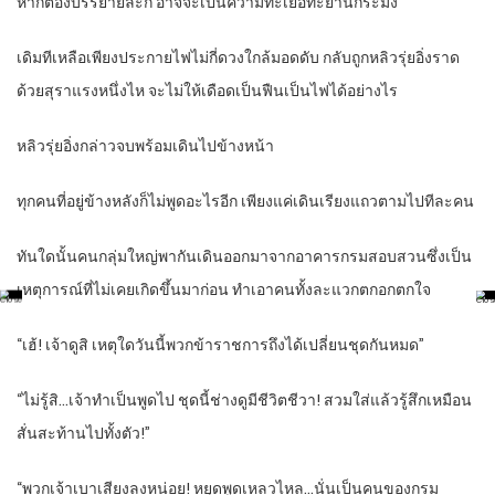
หากต้องบรรยายละก็ อาจจะเป็นความทะเยอทะยานกระมัง
เดิมทีเหลือเพียงประกายไฟไม่กี่ดวงใกล้มอดดับ กลับถูกหลิวรุ่ยอิ่งราด
ด้วยสุราแรงหนึ่งไห จะไม่ให้เดือดเป็นฟืนเป็นไฟได้อย่างไร
หลิวรุ่ยอิ่งกล่าวจบพร้อมเดินไปข้างหน้า
ทุกคนที่อยู่ข้างหลังก็ไม่พูดอะไรอีก เพียงแค่เดินเรียงแถวตามไปทีละคน
ทันใดนั้นคนกลุ่มใหญ่พากันเดินออกมาจากอาคารกรมสอบสวนซึ่งเป็น
เหตุการณ์ที่ไม่เคยเกิดขึ้นมาก่อน ทำเอาคนทั้งละแวกตกอกตกใจ
“เฮ้! เจ้าดูสิ เหตุใดวันนี้พวกข้าราชการถึงได้เปลี่ยนชุดกันหมด”
“ไม่รู้สิ…เจ้าทำเป็นพูดไป ชุดนี้ช่างดูมีชีวิตชีวา! สวมใส่แล้วรู้สึกเหมือน
สั่นสะท้านไปทั้งตัว!”
“พวกเจ้าเบาเสียงลงหน่อย! หยุดพูดเหลวไหล…นั่นเป็นคนของกรม