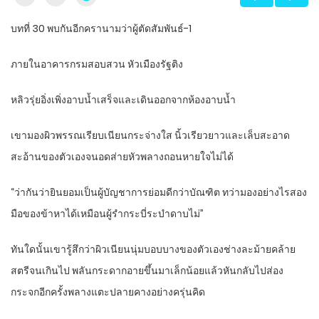
บทที่ 30 พบกันอีกครานามว่าผู้ตัดสัมพันธ์-1
ภายในอาคารกรมสอบสวน หัวเมืองรัฐติง
หลิวรุ่ยอิ่งเพิ่งอาบน้ำเสร็จและเดินออกจากห้องอาบน้ำ
เขามองผิวพรรณเรียบเนียนกระจ่างใส นิ้วเรียวยาวและเล็บสะอาด
สะอ้านของตัวเองจนอดส่ายหัวพลางถอนหายใจไม่ได้
“ว่ากันว่ายินยอมเป็นผู้บัญชาการย่อมดีกว่าบัณฑิต ทว่ามองอย่างไรสอง
มือของข้าหาได้เหมือนผู้รำกระบี่ระบำดาบไม่”
ทันใดนั้นเขารู้สึกว่าผิวเนียนนุ่มบอบบางของตัวเองช่างละม้ายคล้าย
สตรีจนเกินไป พลันกระดากอายขึ้นมาเล็กน้อยแล้วหันกลับไปส่อง
กระจกอีกครั้งพลางแตะปลายคางอย่างครุ่นคิด