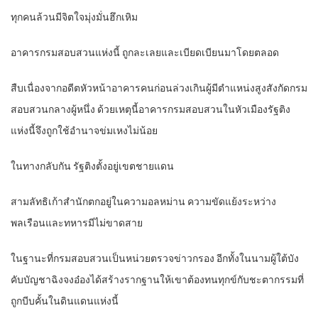
ทุกคนล้วนมีจิตใจมุ่งมั่นฮึกเหิม
อาคารกรมสอบสวนแห่งนี้ ถูกละเลยและเบียดเบียนมาโดยตลอด
สืบเนื่องจากอดีตหัวหน้าอาคารคนก่อนล่วงเกินผู้มีตำแหน่งสูงสังกัดกรม
สอบสวนกลางผู้หนึ่ง ด้วยเหตุนี้อาคารกรมสอบสวนในหัวเมืองรัฐติง
แห่งนี้จึงถูกใช้อำนาจข่มเหงไม่น้อย
ในทางกลับกัน รัฐติงตั้งอยู่เขตชายแดน
สามลัทธิเก้าสำนักตกอยู่ในความอลหม่าน ความขัดแย้งระหว่าง
พลเรือนและทหารมีไม่ขาดสาย
ในฐานะที่กรมสอบสวนเป็นหน่วยตรวจข่าวกรอง อีกทั้งในนามผู้ใต้บัง
คับบัญชาฉิงจงอ๋องได้สร้างรากฐานให้เขาต้องทนทุกข์กับชะตากรรมที่
ถูกบีบคั้นในดินแดนแห่งนี้