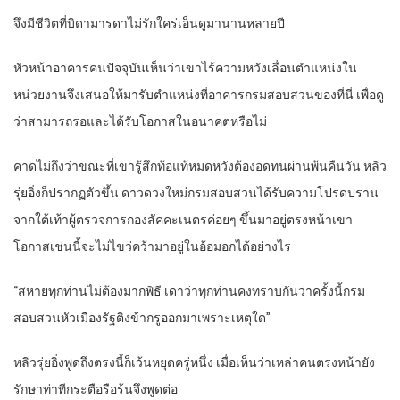
จึงมีชีวิตที่บิดามารดาไม่รักใคร่เอ็นดูมานานหลายปี
หัวหน้าอาคารคนปัจจุบันเห็นว่าเขาไร้ความหวังเลื่อนตำแหน่งใน
หน่วยงานจึงเสนอให้มารับตำแหน่งที่อาคารกรมสอบสวนของที่นี่ เพื่อดู
ว่าสามารถรอและได้รับโอกาสในอนาคตหรือไม่
คาดไม่ถึงว่าขณะที่เขารู้สึกท้อแท้หมดหวังต้องอดทนผ่านพ้นคืนวัน หลิว
รุ่ยอิ่งก็ปรากฏตัวขึ้น ดาวดวงใหม่กรมสอบสวนได้รับความโปรดปราน
จากใต้เท้าผู้ตรวจการกองสัคคะเนตรค่อยๆ ขึ้นมาอยู่ตรงหน้าเขา
โอกาสเช่นนี้จะไม่ไขว่คว้ามาอยู่ในอ้อมอกได้อย่างไร
“สหายทุกท่านไม่ต้องมากพิธี เดาว่าทุกท่านคงทราบกันว่าครั้งนี้กรม
สอบสวนหัวเมืองรัฐติงข้ากรูออกมาเพราะเหตุใด”
หลิวรุ่ยอิ่งพูดถึงตรงนี้ก็เว้นหยุดครู่หนึ่ง เมื่อเห็นว่าเหล่าคนตรงหน้ายัง
รักษาท่าทีกระตือรือร้นจึงพูดต่อ