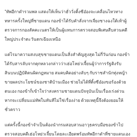
“ทัพอีกาดำรวมพล แสดงให้เห็นว่าฮั่ววั่งติ้งซีอ๋องจะเคลื่อนไหวทาง
ทหารครั้งใหญ่ที่ชายแดน กองข้าได้รับคำสั่งจากเจี่ยงชางฉงใต้เท้าผู้
ตรวจการกองสัคคะเนตรให้เป็นผู้แทนการตรวจสอบพิเศษสืบสวนคดี
ใหญ่ประจำตะวันตกเฉียงเหนือ
แต่ไรมาความสงบสุขชายแดนเป็นสิ่งสำคัญสูงสุด ไม่กี่วันก่อน กองข้า
ได้รับสารลับจากคุกหลวงกล่าวว่าเฮ่อโหย่วเจี้ยนผู้ว่าการรัฐติงรับ
สินบนปฏิบัติตนผิดกฎหมาย สมคบคิดอย่างลับๆ กับราชสำนักทุ่งหญ้า
ขายผลประโยชน์ของชาติบ้านเมือง ช่วยไม่ได้ที่ติ้งซีอ๋องขอร้องด้วย
ตนเอง กองข้าก็เข้าใจว่าสงครามชายแดนปัจจุบันเป็นเรื่องเร่งด่วน
หากจะเปลี่ยนแม่ทัพในทันทีไม่ใช่เรื่องง่าย ด้วยเหตุนี้จึงต้องยอมให้
ชั่วคราว
แต่ครั้งนี้กองข้าจำเป็นต้องนำกรมสอบสวนอาวุธครบมือของข้าไป
ตรวจสอบคดีเฮ่อโหย่วเจี้ยนโดยละเอียดพร้อมทัพอีกาดำที่ชายแดนเอง