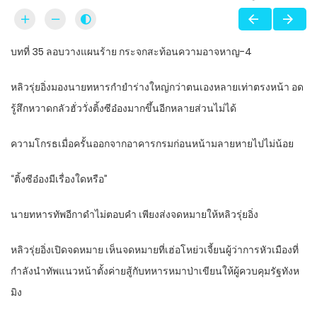
บทที่ 35 ลอบวางแผนร้าย กระจกสะท้อนความอาจหาญ-4
หลิวรุ่ยอิ่งมองนายทหารกำยำร่างใหญ่กว่าตนเองหลายเท่าตรงหน้า อด
รู้สึกหวาดกลัวฮั่ววั่งติ้งซีอ๋องมากขึ้นอีกหลายส่วนไม่ได้
ความโกรธเมื่อครั้นออกจากอาคารกรมก่อนหน้ามลายหายไปไม่น้อย
“ติ้งซีอ๋องมีเรื่องใดหรือ”
นายทหารทัพอีกาดำไม่ตอบคำ เพียงส่งจดหมายให้หลิวรุ่ยอิ่ง
หลิวรุ่ยอิ่งเปิดจดหมาย เห็นจดหมายที่เฮ่อโหย่วเจี้ยนผู้ว่าการหัวเมืองที่
กำลังนำทัพแนวหน้าตั้งค่ายสู้กับทหารหมาป่าเขียนให้ผู้ควบคุมรัฐทังห
มิง