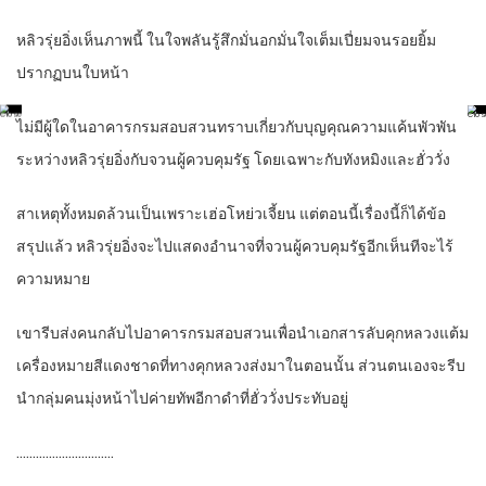
หลิวรุ่ยอิ่งเห็นภาพนี้ ในใจพลันรู้สึกมั่นอกมั่นใจเต็มเปี่ยมจนรอยยิ้ม
ปรากฏบนใบหน้า
ไม่มีผู้ใดในอาคารกรมสอบสวนทราบเกี่ยวกับบุญคุณความแค้นพัวพัน
ระหว่างหลิวรุ่ยอิ่งกับจวนผู้ควบคุมรัฐ โดยเฉพาะกับทังหมิงและฮั่ววั่ง
สาเหตุทั้งหมดล้วนเป็นเพราะเฮ่อโหย่วเจี้ยน แต่ตอนนี้เรื่องนี้ก็ได้ข้อ
สรุปแล้ว หลิวรุ่ยอิ่งจะไปแสดงอำนาจที่จวนผู้ควบคุมรัฐอีกเห็นทีจะไร้
ความหมาย
เขารีบส่งคนกลับไปอาคารกรมสอบสวนเพื่อนำเอกสารลับคุกหลวงแต้ม
เครื่องหมายสีแดงชาดที่ทางคุกหลวงส่งมาในตอนนั้น ส่วนตนเองจะรีบ
นำกลุ่มคนมุ่งหน้าไปค่ายทัพอีกาดำที่ฮั่ววั่งประทับอยู่
…………………………