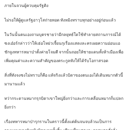
ภายในจวนผู้ควบคุมรัฐติง
ไม่รอให้ผู้ดูแลรัฐอาวุโสถ่ายทอด ทังหมิงทราบทุกอย่างอยู่ก่อนแล้ว
ในวันนั้นตนเองถามบุตรชายว่ามีกลยุทธ์ใดใช้ทำลายสถานการณ์ได้
ซงเอ๋อร์กล่าวว่าให้เฮ่อโหย่วเจี้ยนกุเรื่องแสดงละครเผยความอ่อนแอ
ชักจูงทหารหมาป่าตั้งค่ายโจมตี จากนั้นถอยให้ชายแดนทั้งห้าเมืองเพื่อ
เพิ่มคุณค่าและความสำคัญของตระกูลทังให้ได้รับโอกาสรอด
สิ่งที่ทังจงซงไม่ทราบก็คือ แท้จริงแล้วบิดาของตนเองได้เดินหมากตัวนี้
มานานแล้ว
ทว่ากระดานหมากรุกบิดาเขาใหญ่ยิ่งกว่าและการเคลื่อนหมากก็แปลก
ยิ่งกว่า
เรื่องทหารหมาป่ารุกรานในคราวนี้ตั้งแต่ต้นจนจบล้วนเป็นการ