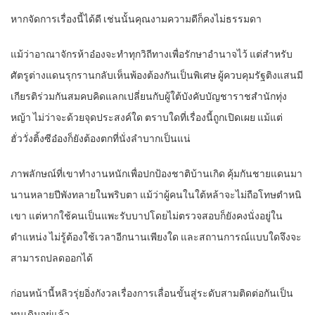
หากจัดการเรื่องนี้ได้ดี เช่นนั้นคุณงามความดีก็คงไม่ธรรมดา
แม้ว่าอาณาจักรห้าอ๋องจะทำทุกวิถีทางเพื่อรักษาอำนาจไว้ แต่สำหรับ
ศัตรูต่างแดนรุกรานกลับเห็นพ้องต้องกันเป็นพิเศษ ผู้ควบคุมรัฐติงแสนมี
เกียรติร่วมกันสมคบคิดแลกเปลี่ยนกับผู้ใต้บังคับบัญชาราชสำนักทุ่ง
หญ้า ไม่ว่าจะด้วยจุดประสงค์ใด ตราบใดที่เรื่องนี้ถูกเปิดเผย แม้แต่
ฮั่ววั่งติ้งซีอ๋องก็ยังต้องตกที่นั่งลำบากเป็นแน่
ภาพลักษณ์ที่เขาทำงานหนักเพื่อปกป้องชาติบ้านเกิด คุ้มกันชายแดนมา
นานหลายปีพังทลายในพริบตา แม้ว่าผู้คนในใต้หล้าจะไม่ถือโทษตำหนิ
เขา แต่หากใช้คนเป็นแพะรับบาปโดยไม่ตรวจสอบก็ยังคงนั่งอยู่ใน
ตำแหน่ง ไม่รู้ต้องใช้เวลาอีกนานเพียงใด และสถานการณ์แบบใดจึงจะ
สามารถปลดออกได้
ก่อนหน้านี้หลิวรุ่ยอิ่งกังวลเรื่องการเลื่อนขั้นสู่ระดับสามติดต่อกันเป็น
ทุนเดิมอยู่แล้ว