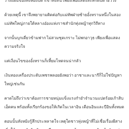
วางแผนของทังหมิงบิดาเขาทั้งสิ้น เพียงเพื่อแสดงละครตบตาฮั่ววั่ง
ด้วยเหตุนี้ เขาจึงพยายามติดต่อกับแม่ทัพฝ่ายซ้ายอั๋งหรานหนึ่งในสอง
แม่ทัพใหญ่ภายใต้หลางอ๋องแห่งราชสำนักทุ่งหญ้าทุกวิถีทาง
จากนั้นบุกเดี่ยวข้ามฟาก ไม่สวมชุดเกราะ ไม่พกอาวุธ เพียงเพื่อแสดง
ความจริงใจ
แต่เงื่อนไขของอั๋งหรานก็เหี้ยมโหดจนน่ากลัว
เงินทองเครื่องประดับเพชรพลอยยังพอว่า อาชาและนารีก็ไม่ใช่ปัญหา
ใหญ่เช่นกัน
คาดไม่ถึงว่าเขาต้องการชายหนุ่มแข็งแรงกำยำจำนวนแปดร้อยเก้าสิบ
เอ็ดคน พร้อมทั้งเรียกร้องขอให้เกิดในเวลาอิน เดือนอินและปีอินทั้งหมด
ตอนนั้นทังหมิงรู้สึกประหลาดใจ เหตุใดชาวทุ่งหญ้าที่ไม่เชื่อเรื่องผีสาง