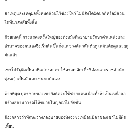
สาเหตุและเหตุผลทั้งหมดล้วนไร้ช่องโหว่ ไม่มีสิ่งใดผิดปกติหรือมีส่วน
ใดที่น่าสงสัยทั้งสิ้น
ด้วยเหตุนี้ การแสดงครั้งใหญ่ของทังหมิงที่พยายามรักษาตำแหน่งและ
อำนาจของตนเองจึงเริ่มต้นขึ้นตั้งแต่ช่วงต้นวสันต์ฤดู เหมันต์ฤดูและฤดู
ฝนแล้ว
เขาใช้รัฐติงเป็นเวทีแสดงละคร ใช้อาณาจักรติ้งซีอ๋องและราชสำนัก
ทุ่งหญ้าเป็นตัวเอกเข่นฆ่ากันเอง
ท้ายที่สุด บุตรชายของเขายังคิดจะใช้ชายแดนเมืองทั้งห้าเป็นเหยื่อล่อ
สร้างสถานการณ์ให้ขยายใหญ่ออกไปอีกขั้น
ต้องกล่าวว่าทักษะวางกลอุบายของทังจงซงเหมือนบิดาของเขาไม่มีผิด
เพี้ยน