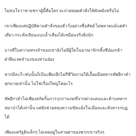
ไม่สนใจว่าชายชราผู้นี้คือใคร จะถ่ายทอดคำสั่งให้ทังหมิงหรือไม่
เขาเพียงแค่ปฏิบัติตามคำสั่งของฮั่ววั่งอย่างซื่อสัตย์ ไม่พลาดแม้แต่คำ
เดียว กระทั่งเลียนแบบน้ำเสียงได้เหมือนจริงยิ่งนัก
บางทีในความทรงจำของเขายังไม่มีผู้ใดในอาณาจักรติ้งซีอ๋องกล้า
ฝ่าฝืนเจตจำนงของท่านอ๋อง
หากมีละก็ เช่นนั้นก็เป็นเพียงอีกไม่กี่ชีวิตภายใต้เงื้อมมือทหารทัพอีกาดำ
ทุกนายเท่านั้น ไม่ใช่เรื่องใหญ่โตอะไร
ทัพอีกาดำไม่เพียงสกัดกั้นการรุกรานกดขี่จากต่างแดนและต้านทหาร
หมาป่าได้เท่านั้น แต่ยังช่วยสยบความขัดแย้งในเมืองและสังหารกบฏ
ได้
เพียงแค่รัฐติงเล็กๆ ไม่เคยอยู่ในสายตาของพวกเขาจริงๆ