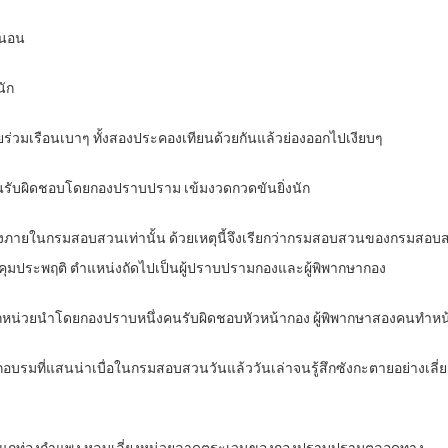
อมนอน
นัก
ร่วมเรือนเบาๆ ทั้งสองประคองเทียนด้วยกันแล้วย่องออกไปเงียบๆ
ับผิดชอบโดยกองปราบปราม เข้มงวดกวดขันยิ่งนัก
องภายในกรมสอบสวนเท่านั้น ด้วยเหตุนี้จึงเรียกว่ากรมสอบสวนของกรมสอ
ละผู้คุมประพฤติ ตำแหน่งถัดไปเป็นผู้ปราบปรามกองและผู้พิพากษากอง
น่วยนำโดยกองปราบหนึ่งคนรับผิดชอบหัวหน้ากอง ผู้พิพากษาสองคนทำหน้าที
ึกอบรมที่แสนน่าเบื่อในกรมสอบสวนวันแล้ววันเล่าจนรู้สึกซังกะตายอย่างเลี่ยง