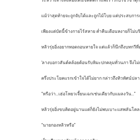
ระหว่างทางทั้งสองเดินชิดติดกำแพงราวกับใช้วิช
แม้ว่าสุดท้ายจะถูกจับได้และถูกไม้โบย แต่ประสบการณ์ใ
เพียงแต่บัดนี้ข้างกายไร้สหาย ค่ำคืนเดือนหงายก็ไม่บร
หลิวรุ่ยอิ่งอยากทอดถอนหายใจ แต่แล้วก็นึกถึงบทกวีที่
‘ลางบอกวสันต์คล้อยต้อนรับหิมะปกคลุมทั่วนภา จึงไ
ครึ่งประโยคแรกเข้าใจได้ไม่ยาก กล่าวถึงทิวทัศน์ปลาย
“หรือว่า…เฮ่อโหยวเจี้ยนเฉกเช่นเดียวกับแมลงวัน…”
หลิวรุ่ยอิ่งขบคิดอยู่นานแต่ก็ยังไม่พบเบาะแสพลันโ
“นายกองหลิวหรือ”