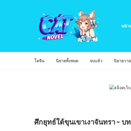
หน้าห
โดจิน
นิยายทั้งหมด
จบแล้ว
นิยายวา
ศึกยุทธ์ใต้ขุนเขาเงาจันทรา - บทที่