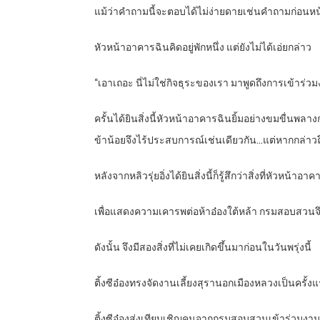
แม้ว่าคำถามนี้จะตอบได้ไม่ง่ายดายเช่นคำถามก่อนหน้
หัวหน้าอาคารฉินคิดอยู่พักหนึ่ง แต่ยังไม่ได้เอ่ยกล่าว
“เอาเถอะ นี่ไม่ใช่กิจธุระของเรา มาพูดถึงการเข้าร่ว
ครั้นได้ยินสิ่งนี้หัวหน้าอาคารฉินยิ้มอย่างขมขื่นพลางกล่าว
ข้าน้อยจึงไร้ประสบการณ์เช่นเดียวกัน…แต่หากกล่าวถึง
หลังจากหลิวรุ่ยอิ่งได้ยินสิ่งนี้ก็รู้สึกว่าสิ่งที่หัวหน้า
เพื่อแสดงความเคารพต่อห้าอ๋องใต้หล้า กรมสอบสวนจ
ดังนั้น จึงมีสองสิ่งที่ไม่เคยเกิดขึ้นมาก่อนในวันพรุ่งนี้
ติ้งซีอ๋องทรงจัดงานเลี้ยงสุรานอกเมืองหลวงเป็นครั้ง
ติ้งซีอ๋องส่งเทียบเชิญคนจากกรมสอบสวนเข้าร่วมงานเล