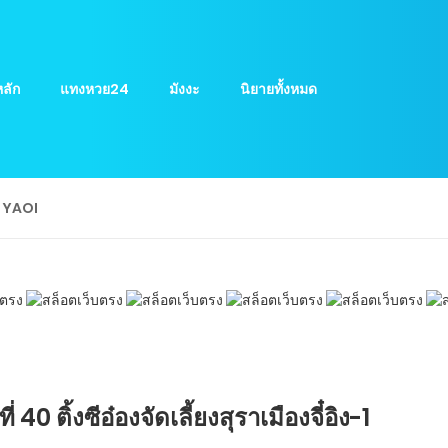
ลัก
แทงหวย24
มังงะ
นิยายทั้งหมด
ย YAOI
 40 ติ้งซีอ๋องจัดเลี้ยงสุราเมืองจี๋อิง-1