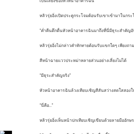
เป็นเสียงของหัวหน้าอาคารฉิน
หลิวรุ่ยอิ่งเปิดประตูกระโจมต้อนรับเขาเข้ามาในกร
“ค่ำคืนดึกดื่นหัวหน้าอาคารฉินมาถึงที่นี่มีธุระสำคัญอ
หลิวรุ่ยอิ่งไม่กล่าวคำทักทายต้อนรับแขกใดๆ เพียง
สีหน้าฉายแววประหม่าหลายส่วนอย่างเลี่ยงไม่ได้
“มีธุระสำคัญจริง”
หัวหน้าอาคารฉินล้วงเทียบเชิญสีสันสว่างสดใสสองใบแ
“นี่คือ…”
หลิวรุ่ยอิ่งเห็นหน้าปกเทียบเชิญเขียนด้วยลายมืออักษรข