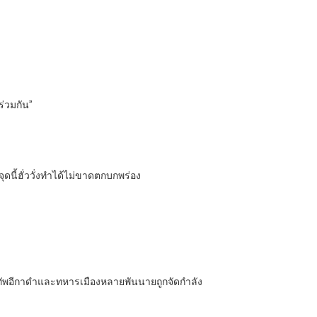
ร่วมกัน”
ี้ฮั่ววั่งทำได้ไม่ขาดตกบกพร่อง
รฉิน ทัพอีกาดำและทหารเมืองหลายพันนายถูกจัดกำลัง