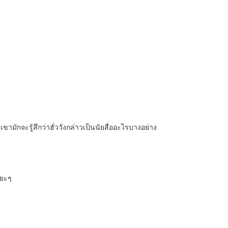
มักจะรู้สึกว่าฮั่ววั่งกล่าวเป็นนัยสื่ออะไรบางอย่าง
ะยะๆ