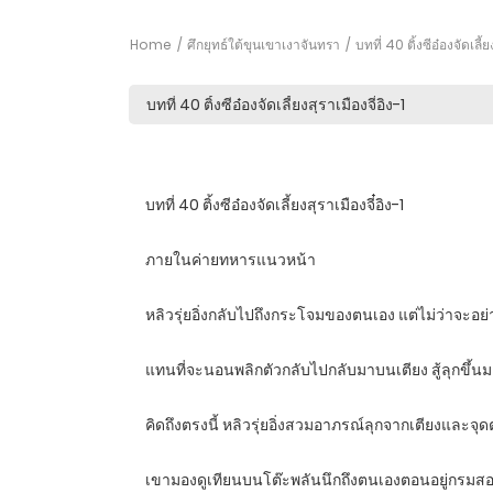
Home
ศึกยุทธ์ใต้ขุนเขาเงาจันทรา
บทที่ 40 ติ้งซีอ๋องจัดเลี้ย
บทที่ 40 ติ้งซีอ๋องจัดเลี้ยงสุราเมืองจี๋อิง-1
ภายในค่ายทหารแนวหน้า
หลิวรุ่ยอิ่งกลับไปถึงกระโจมของตนเอง แต่ไม่ว่าจะอ
แทนที่จะนอนพลิกตัวกลับไปกลับมาบนเตียง สู้ลุกขึ้น
คิดถึงตรงนี้ หลิวรุ่ยอิ่งสวมอาภรณ์ลุกจากเตียงและจุดต
เขามองดูเทียนบนโต๊ะพลันนึกถึงตนเองตอนอยู่กรมสอบ