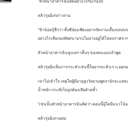
“หัวหน้าอาคารฉินคิดอย่างไรกับเรื่องนี้”
หลิวรุ่ยอิ่งกล่าวถาม
“ข้าน้อยรู้สึกว่า ติ้งซีอ๋องเพียงอยากจัดงานเลี้ยงป
อย่างไรเสียกองทัพสนามรบไม่อาจอยู่ได้โดยปราศจากผู้
หัวหน้าอาคารฉินลูบเคราสั้นๆ ของตนเองแล้วพูด
หลิวรุ่ยอิ่งเห็นการกระทำเช่นนี้ก็อยากจะหัวเราะออก
เขาไม่เข้าใจ เหตุใดผู้มีอายุสูงวัยยามพูดจามักจะแสดง
น้ำหนัก กระทั่งไม่ถูกต้องเสียด้วยซ้ำ
“เช่นนั้นหัวหน้าอาคารฉินคิดว่า ตอนนี้ผู้ใดมีแนวโน้มว
หลิวรุ่ยอิ่งถามต่อ