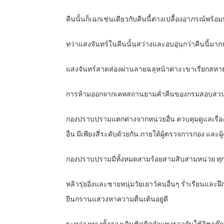
คืนนั้นก็เฉกเช่นเดียวกับคืนนี้ต่างเปลื้องอาภรณ์พร้
ทว่าแสงจันทร์ในคืนนั้นสว่างและอบอุ่นกว่าคืนนี้มาก
แสงจันทร์สาดส่องผ่านลายฉลุหน้าต่าง เขาเรียกสหาย
การห้ามออกจากเคหสถานยามค่ำคืนของกรมสอบสวนร
กองปราบปรามแตกต่างจากหน่วยอื่น ควบคุมดูแลเรื่
อื่น มีเพียงสี่ระดับด้วยกัน ภายใต้ผู้ตรวจการกอง แ
กองปราบปรามมีทั้งหมดสามร้อยสามสิบสามหน่วย ทุกห
หลิวรุ่ยอิ่งและชายหนุ่มวัยเยาว์คนอื่นๆ ร่ำเรียนและฝ
ยืนกรานแสวงหาความตื่นเต้นอยู่ดี