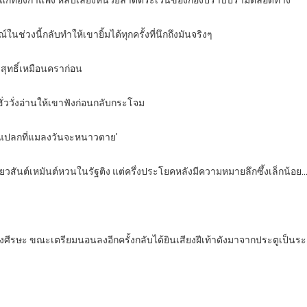
าตุ๊กแกท่องกำแพง หลบเลี่ยงหน่วยลาดตระเวนของกองปราบปรามตลอดทาง
นช่วงนี้กลับทำให้เขายิ้มได้ทุกครั้งที่นึกถึงมันจริงๆ
ิสุทธิ์เหมือนคราก่อน
ฮั่ววั่งอ่านให้เขาฟังก่อนกลับกระโจม
ม่แปลกที่แมลงวันจะหนาวตาย’
วสันต์เหมันต์หวนในรัฐติง แต่ครึ่งประโยคหลังมีความหมายลึกซึ้งเล็กน้อย…เขา
คลงศีรษะ ขณะเตรียมนอนลงอีกครั้งกลับได้ยินเสียงฝีเท้าดังมาจากประตูเป็นร