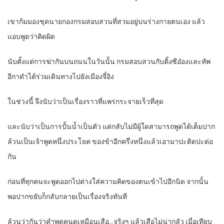
เขาก้มมองชุดนายกองกรมสอบสวนที่สวมอยู่บนร่างกายตนเอง แล้ว
แอบพูดว่าคิดผิด
นับตั้งแต่การฆ่ากันบนถนนในวันนั้น กรมสอบสวนกับติ้งซีอ๋องและทัพ
อีกาดำได้ร่วมเดินทางไปยังเมืองจี๋อิง
ในช่วงนี้ จึงนับว่าเป็นเรื่องราวที่แพร่กระจายเร็วที่สุด
และนับว่าเป็นการปั้นน้ำเป็นตัว แต่กลับไม่มีผู้ใดสามารถพูดได้เต็มปาก
ล้วนเป็นเจ้าพูดหนึ่งประโยค ของข้าอีกครึ่งหนึ่งแล้วเอามาปะติดปะต่อ
กัน
ก่อนที่ทุกคนจะพูดออกไปต่างใส่ความคิดของตนเข้าไปอีกนิด จากนั้น
พอปากขยับก็กลับกลายเป็นเรื่องจริงทันที
ล้วนว่ากันว่าคำพูดคนดุเหมือนเสือ…จริงๆ แล้วเสือไม่น่ากลัว เมื่อเทียบ