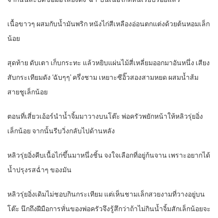
เนื้อขาวๆ ผสมกับน้ำมันพริก หนังไก่สีเหลืองอ่อนตกแต่งด้วยต้นหอมเล็ก
น้อย
สุดท้าย ดับเตา เก็บกระทะ แล้วหยิบแผ่นไม้สี่เหลี่ยมออกมาอันหนึ่ง เสียง
สับกระเทียมดัง ‘ฉับๆๆ’ ครึ่งชาม เหยาะซีอิ๊วสองสามหยด ผสมน้ำส้ม
สายชูเล็กน้อย
ตอนที่เสี่ยวเอ้อร์นำน้ำจิ้มมาวางบนโต๊ะ พ่อครัวพยักหน้าให้หลิวรุ่ยอิ่ง
เล็กน้อย จากนั้นรีบวิ่งกลับไปด้านหลัง
หลิวรุ่ยอิ่งคีบเนื้อไก่ขึ้นมาหนึ่งชิ้น จงใจเลือกที่อยู่ก้นจาน เพราะอยากได้
น้ำปรุงรสฉ่ำๆ ของมัน
หลิวรุ่ยอิ่งเดิมไม่ชอบกินกระเทียม แต่เห็นชามเล็กสวยงามที่วางอยู่บน
โต๊ะ นึกถึงฝีมือการหั่นของพ่อครัวจึงรู้สึกว่าถ้าไม่กินน้ำจิ้มสักเล็กน้อยจะ