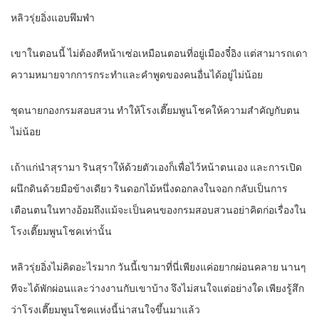
หลิวรุ่ยอิ่งแอบพึมพำ
เขาในตอนนี้ ไม่ต้องตีหน้าเซ่อเหมือนตอนที่อยู่เมืองจี๋อิง แต่สามารถเดา
ความหมายจากการกระทำและคำพูดของคนอื่นได้อยู่ไม่น้อย
ชุดนายกองกรมสอบสวน ทำให้โรงเตี๊ยมพูนโชคให้ความสำคัญกับตน
ไม่น้อย
เถ้าแก่นำสุรามา รินสุราให้ด้วยตัวเองก็เพื่อไว้หน้าตนเอง และการเปิด
ผนึกดินด้วยมือข้างเดียว รินดอกไม้หนึ่งดอกลงในจอก กลับเป็นการ
เตือนตนในทางอ้อมถึงแม้จะเป็นคนของกรมสอบสวนอย่าคิดก่อเรื่องใน
โรงเตี๊ยมพูนโชคเท่านั้น
หลิวรุ่ยอิ่งไม่คิดอะไรมาก วันนี้เขามาที่นี่เพียงแค่อยากผ่อนคลาย นานๆ
ทีจะได้พักผ่อนและว่างงานกับเขาบ้าง จึงไม่สนใจแต่อย่างใด เพียงรู้สึก
ว่าโรงเตี๊ยมพูนโชคแห่งนี้น่าสนใจขึ้นมาแล้ว