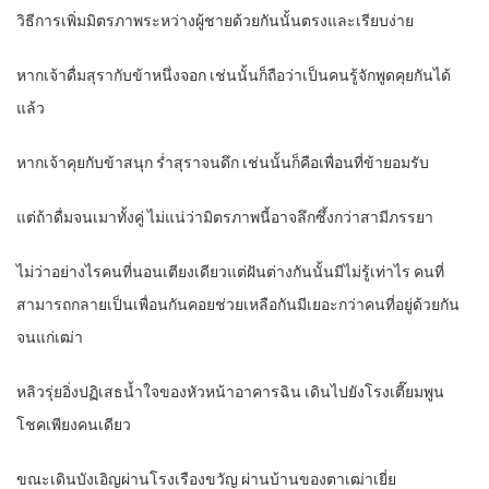
วิธีการเพิ่มมิตรภาพระหว่างผู้ชายด้วยกันนั้นตรงและเรียบง่าย
หากเจ้าดื่มสุรากับข้าหนึ่งจอก เช่นนั้นก็ถือว่าเป็นคนรู้จักพูดคุยกันได้
แล้ว
หากเจ้าคุยกับข้าสนุก ร่ำสุราจนดึก เช่นนั้นก็คือเพื่อนที่ข้ายอมรับ
แต่ถ้าดื่มจนเมาทั้งคู่ ไม่แน่ว่ามิตรภาพนี้อาจลึกซึ้งกว่าสามีภรรยา
ไม่ว่าอย่างไรคนที่นอนเตียงเดียวแต่ฝันต่างกันนั้นมีไม่รู้เท่าไร คนที่
สามารถกลายเป็นเพื่อนกันคอยช่วยเหลือกันมีเยอะกว่าคนที่อยู่ด้วยกัน
จนแก่เฒ่า
หลิวรุ่ยอิ่งปฏิเสธน้ำใจของหัวหน้าอาคารฉิน เดินไปยังโรงเตี๊ยมพูน
โชคเพียงคนเดียว
ขณะเดินบังเอิญผ่านโรงเรืองขวัญ ผ่านบ้านของตาเฒ่าเยี่ย