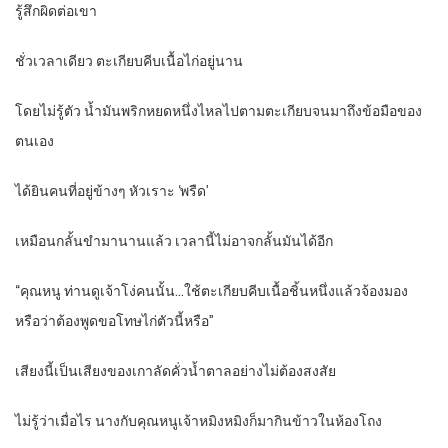
รู้สึกผิดต่อเขา
ชั่วเวลาเดียว ตะเกียบคีบเนื้อไก่อยู่นาน
โดยไม่รู้ตัว น้ำมันพริกหยดหนึ่งไหลไปตามตะเกียบจนมาถึงข้อมือของ
ตนเอง
ได้ยินคนที่อยู่ข้างๆ หัวเราะ ‘พรืด’
เหมือนกลั้นขำมานานแล้ว เวลานี้ไม่อาจกลั้นมันได้อีก
“คุณหนู ท่านดูเจ้าโง่คนนั้น…ใช้ตะเกียบคีบเนื้อชิ้นหนึ่งแล้วจ้องมอง
หรือว่าต้องพูดขอโทษไก่ตัวนี้หรือ”
เสียงนี้เป็นเสียงของเกาลัดคั่วน้ำตาลอย่างไม่ต้องสงสัย
ไม่รู้ว่าเมื่อไร นางกับคุณหนูเจ้าหมิงหมิงก็มากินข้าวในห้องโถง