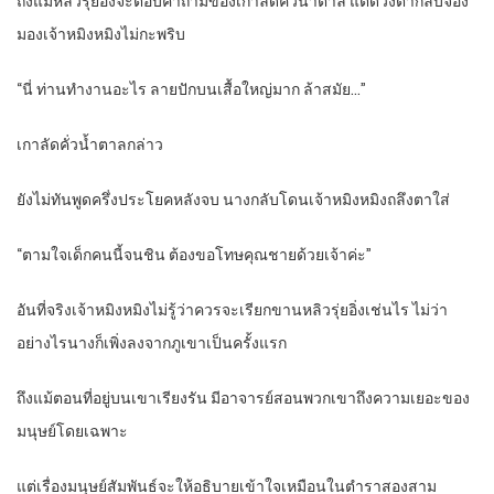
ถึงแม้หลิวรุ่ยอิ่งจะตอบคำถามของเกาลัดคั่วน้ำตาล แต่ดวงตากลับจ้อง
มองเจ้าหมิงหมิงไม่กะพริบ
“นี่ ท่านทำงานอะไร ลายปักบนเสื้อใหญ่มาก ล้าสมัย…”
เกาลัดคั่วน้ำตาลกล่าว
ยังไม่ทันพูดครึ่งประโยคหลังจบ นางกลับโดนเจ้าหมิงหมิงถลึงตาใส่
“ตามใจเด็กคนนี้จนชิน ต้องขอโทษคุณชายด้วยเจ้าค่ะ”
อันที่จริงเจ้าหมิงหมิงไม่รู้ว่าควรจะเรียกขานหลิวรุ่ยอิ่งเช่นไร ไม่ว่า
อย่างไรนางก็เพิ่งลงจากภูเขาเป็นครั้งแรก
ถึงแม้ตอนที่อยู่บนเขาเรียงรัน มีอาจารย์สอนพวกเขาถึงความเยอะของ
มนุษย์โดยเฉพาะ
แต่เรื่องมนุษย์สัมพันธ์จะให้อธิบายเข้าใจเหมือนในตำราสองสาม