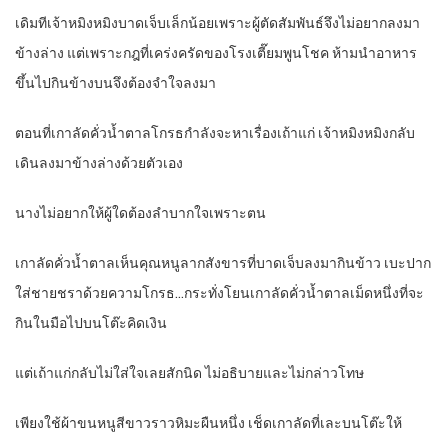
เดิมทีเจ้าหมิงหมิงบาดเจ็บเล็กน้อยเพราะผู้ตัดสัมพันธ์จึงไม่อยากลงมา
ข้างล่าง แต่เพราะกฎที่เคร่งครัดของโรงเตี๊ยมพูนโชค ห้ามนำอาหาร
ขึ้นไปกินข้างบนจึงต้องจำใจลงมา
ตอนที่เกาลัดคั่วน้ำตาลโกรธกำลังจะหาเรื่องเถ้าแก่ เจ้าหมิงหมิงกลับ
เดินลงมาข้างล่างด้วยตัวเอง
นางไม่อยากให้ผู้ใดต้องลำบากใจเพราะตน
เกาลัดคั่วน้ำตาลเห็นคุณหนูลากสังขารที่บาดเจ็บลงมากินข้าว เบะปาก
ใส่ชายชราด้วยความโกรธ…กระทั่งโยนเกาลัดคั่วน้ำตาลเม็ดหนึ่งที่จะ
กินในมือไปบนโต๊ะคิดเงิน
แต่เถ้าแก่กลับไม่ใส่ใจเลยสักนิด ไม่อธิบายและไม่กล่าวโทษ
เพียงใช้ผ้าขนหนูสีขาวราวหิมะผืนหนึ่ง เช็ดเกาลัดที่เละบนโต๊ะให้