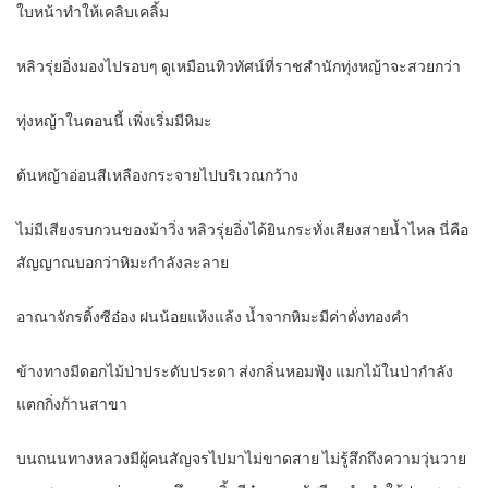
ใบหน้าทำให้เคลิบเคลิ้ม
หลิวรุ่ยอิ่งมองไปรอบๆ ดูเหมือนทิวทัศน์ที่ราชสำนักทุ่งหญ้าจะสวยกว่า
ทุ่งหญ้าในตอนนี้ เพิ่งเริ่มมีหิมะ
ต้นหญ้าอ่อนสีเหลืองกระจายไปบริเวณกว้าง
ไม่มีเสียงรบกวนของม้าวิ่ง หลิวรุ่ยอิ่งได้ยินกระทั่งเสียงสายน้ำไหล นี่คือ
สัญญาณบอกว่าหิมะกำลังละลาย
อาณาจักรติ้งซีอ๋อง ฝนน้อยแห้งแล้ง น้ำจากหิมะมีค่าดั่งทองคำ
ข้างทางมีดอกไม้ป่าประดับประดา ส่งกลิ่นหอมฟุ้ง แมกไม้ในป่ากำลัง
แตกกิ่งก้านสาขา
บนถนนทางหลวงมีผู้คนสัญจรไปมาไม่ขาดสาย ไม่รู้สึกถึงความวุ่นวาย