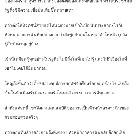
ของสงคราม ดูท่าการมาถึงของติ้งซีอ๋องและทัพอีกาดำ ทำให้ประชาชน
รัฐติ้งซีมีความเชื่อมั่นเพิ่มขึ้นหลายเท่า
ทว่าต่อให้ทิวทัศน์สวยแค่ไหน มองมากเข้าก็เบื่อ นับประสาอะไรกับ
หัวหน้าอาคารฉินที่อยู่ข้างกายกำลังพูดกับตนไม่หยุด ทำให้หลิวรุ่ยอิ่ง
รู้สึกรำคาญอยู่บ้าง
เจ้านี่เหมือนรู้ทุกอย่างในรัฐติง ไม่มีสิ่งใดที่เขาไม่รู้ และไม่มีเรื่องใดที่
เขาไม่เคยได้ยินมาก่อน
ใหญ่ถึงขั้นฮั่ววั่งติ้งซีอ๋องเคยมีการยกทัพจับศึกหรือกลยุทธ์อะไร เล็กถึง
ขั้นในหัวเมืองรัฐติงครอบครัวไหนกลัวภรรยา เขารู้ดีทุกอย่าง
ลำพังแค่จุดนี้ เขาจึงผ่านคุณสมบัติของการเป็นหัวหน้าอาคารฉินของ
กรมสอบสวนจริงๆ
ทว่าตอนที่หลิวรุ่ยอิ่งถามถึงทังจงซง หัวหน้าอาคารฉินกลับอึกอักเล็ก