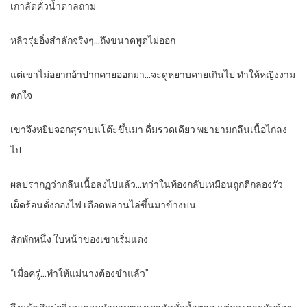
เกาลัดคั่วน้ำตาลถาม
หลิวรุ่ยอิ่งสำลักจริงๆ…ถึงขนาดพูดไม่ออก
แต่เขาไม่อยากอ้าปากคายออกมา…จะดูหยาบคายเกินไป ทำให้หญิงงาม
ตกใจ
เขาจึงหยิบจอกสุราบนโต๊ะขึ้นมา ดื่มรวดเดียว พยายามกลืนเนื้อไก่ลง
ไป
ผลปรากฏว่ากลืนเนื้อลงไปแล้ว…ทว่าในท้องกลับเหมือนถูกตีกลองรัว
เผ็ดร้อนดั่งกองไฟ เดือดพล่านไล่ขึ้นมาข้างบน
สักพักหนึ่ง ใบหน้าของเขาเริ่มแดง
“เมื่อครู่…ทำให้แม่นางต้องขำแล้ว”