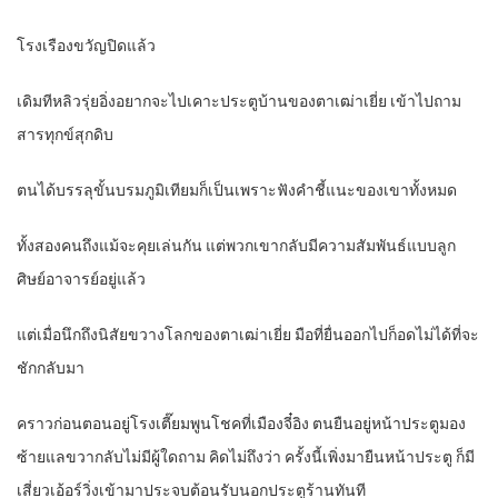
โรงเรืองขวัญปิดแล้ว
เดิมทีหลิวรุ่ยอิ่งอยากจะไปเคาะประตูบ้านของตาเฒ่าเยี่ย เข้าไปถาม
สารทุกข์สุกดิบ
ตนได้บรรลุขั้นบรมภูมิเทียมก็เป็นเพราะฟังคำชี้แนะของเขาทั้งหมด
ทั้งสองคนถึงแม้จะคุยเล่นกัน แต่พวกเขากลับมีความสัมพันธ์แบบลูก
ศิษย์อาจารย์อยู่แล้ว
แต่เมื่อนึกถึงนิสัยขวางโลกของตาเฒ่าเยี่ย มือที่ยื่นออกไปก็อดไม่ได้ที่จะ
ชักกลับมา
คราวก่อนตอนอยู่โรงเตี๊ยมพูนโชคที่เมืองจี๋อิง ตนยืนอยู่หน้าประตูมอง
ซ้ายแลขวากลับไม่มีผู้ใดถาม คิดไม่ถึงว่า ครั้งนี้เพิ่งมายืนหน้าประตู ก็มี
เสี่ยวเอ้อร์วิ่งเข้ามาประจบต้อนรับนอกประตูร้านทันที