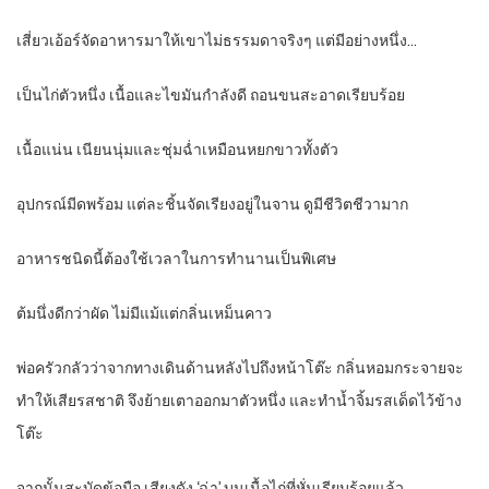
เสี่ยวเอ้อร์จัดอาหารมาให้เขาไม่ธรรมดาจริงๆ แต่มีอย่างหนึ่ง…
เป็นไก่ตัวหนึ่ง เนื้อและไขมันกำลังดี ถอนขนสะอาดเรียบร้อย
เนื้อแน่น เนียนนุ่มและชุ่มฉ่ำเหมือนหยกขาวทั้งตัว
อุปกรณ์มีดพร้อม แต่ละชิ้นจัดเรียงอยู่ในจาน ดูมีชีวิตชีวามาก
อาหารชนิดนี้ต้องใช้เวลาในการทำนานเป็นพิเศษ
ต้มนึ่งดีกว่าผัด ไม่มีแม้แต่กลิ่นเหม็นคาว
พ่อครัวกลัวว่าจากทางเดินด้านหลังไปถึงหน้าโต๊ะ กลิ่นหอมกระจายจะ
ทำให้เสียรสชาติ จึงย้ายเตาออกมาตัวหนึ่ง และทำน้ำจิ้มรสเด็ดไว้ข้าง
โต๊ะ
จากนั้นสะบัดข้อมือ เสียงดัง ‘ฉ่า’ บนเนื้อไก่ที่หั่นเรียบร้อยแล้ว