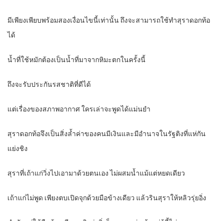
มีเพียงเพียบพร้อมสองเงื่อนไขนี้เท่านั้น ถึงจะสามารถใช้ทำสุราดอกท้อ
ได้
น้ำที่ใช้หมักต้องเป็นน้ำที่มาจากหิมะตกในครั้งนี้
ถึงจะรับประกันรสชาติที่ดีได้
แต่เรื่องของสภาพอากาศ ใครเล่าจะพูดได้แม่นยำ
สุราดอกท้อจึงเป็นสิ่งล้ำค่าของคนมีเงินและมีอำนาจในรัฐติงที่แห่กัน
แย่งชิง
สุราที่เถ้าแก่วิ่งไปเอามาด้วยตนเอง ไม่ผสมน้ำแม้แต่หยดเดียว
เถ้าแก่ไม่พูด เพียงตบเปิดจุกด้วยมือข้างเดียว แล้วรินสุราให้หลิวรุ่ยอิ่ง