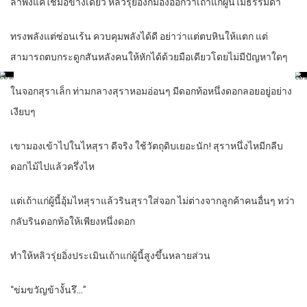
ลำพังแค่ใช้มือข้างเดียว หลิวรุ่ยอิ่งก็มองออกว่าเถ้าแก่ผู้นี้ไม่ธรรมดา
ทรงพลังแต่ซ่อนเร้น ควบคุมพลังได้ดี อย่าว่าแต่ตบหินให้แตก แต่
สามารถตบกระดูกสันหลังคนให้หักได้ด้วยมือเดียวโดยไม่มีปัญหาใดๆ
ในจอกสุราเล็ก ท่ามกลางสุราหอมอ่อนๆ มีดอกท้อหนึ่งดอกลอยอยู่อย่าง
เงียบๆ
เขามองเข้าไปในไหสุรา ดีจริง ใช้วัตถุดิบเยอะนัก! สุราหนึ่งไหมีกลีบ
ดอกไม้ไปแล้วครึ่งไห
แต่เถ้าแก่ผู้นี้อุ้มไหสุราแล้วรินสุราใส่จอก ไม่ต่างจากลูกค้าคนอื่นๆ ทว่า
กลับรินดอกท้อให้เพียงหนึ่งดอก
ทำให้หลิวรุ่ยอิ่งประเมินเถ้าแก่ผู้นี้สูงขึ้นหลายส่วน
“ข่มขวัญข้างั้นรึ…”