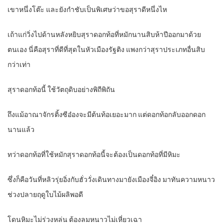
เขาหนึ่งโต๊ะ และยังกำชับเป็นพิเศษว่าขอสุราดีหนึ่งไห
เถ้าแก่วิ่งไปด้านหลังหยิบสุราดอกท้อที่หมักนานสิบห้าปีออกมาด้วย
ตนเอง นี่คือสุราที่ดีที่สุดในหัวเมืองรัฐติง แพงกว่าสุราประเภทอื่นสิบ
กว่าเท่า
สุราดอกท้อนี้ ใช้วัตถุดิบอย่างพิถีพิถัน
ถึงแม้อาณาจักรติ้งซีอ๋องจะมีต้นท้อเยอะมาก แต่ดอกท้อกลับออกดอก
นานแล้ว
ทว่าดอกท้อที่ใช้หมักสุราดอกท้อนี้จะต้องเป็นดอกท้อที่มีหิมะ
ซึ่งก็คือวันที่หลิวรุ่ยอิ่งกับฮั่ววั่งเดินทางมายังเมืองจี๋อิง มาทันความหนาว
ช่วงปลายฤดูใบไม้ผลิพอดี
โดนหิมะไม่ร่วงหล่น ต้องลมหนาวไม่เหี่ยวเฉา