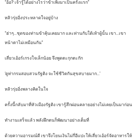
“อ้อ? เจ้ารู้ได้อย่างไรว่าข้าเพิ่งมาเป็นครั้งแรก”
หลิวรุ่ยอิ่งประหลาดใจอยู่บ้าง
“ฮ่าๆ…ชุดของท่านข้าคุ้นเคยมาก และท่านกับใต้เท้าผู้นั้น เขา…เขา
หน้าตาไม่เหมือนกัน”
เสี่ยวเอ้อร์เกรงใจเล็กน้อย จึงพูดตะกุกตะกัก
‘ดูท่ากรมสอบสวนรัฐติง จะใช้ชีวิตกันสุขสบายมาก…’
หลิวรุ่ยอิ่งพลางคิดในใจ
ครั้งนี้กลับมาที่หัวเมืองรัฐติง เขารู้สึกผ่อนคลายอย่างไม่เคยเป็นมาก่อน
ทำงานเสร็จแล้ว พลังฝึกตนก็พัฒนาอย่างเต็มที่
ด้วยความอารมณ์ดี เขาจึงโยนเงินไม่กี่อีแปะให้เสี่ยวเอ้อร์จัดอาหารให้