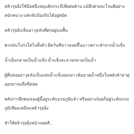
หลิวรุ่ยอิ่งใช้มือหนึ่งหมุนฝักกระบี่เพื่อต่อต้าน แม้อีกฝ่ายจะโจมตีอย่าง
หนักหน่วง แต่กลับป้องกันได้อยู่หมัด
หลิวรุ่ยอิ่งเห็นอาวุธลับที่ตกอยู่บนพื้น
พวกมันโปร่งใสไปทั้งตัว มีควันสีขาวลอยขึ้นมา เพราะทำจากน้ำแข็ง
น้ำเย็นกลายเป็นน้ำแข็ง น้ำแข็งละลายกลายเป็นน้ำ
ผู้ที่ปล่อยอาวุธลับเป็นแท่งน้ำแข็งออกมา เค้นธาตุน้ำหนึ่งในพลังห้าธาตุ
ออกมาจนถึงขีดสุด
พลังการฝึกตนของผู้นี้อยู่ระดับบรมภูมิแล้ว หรืออย่างน้อยก็อยู่ระดับบรม
ภูมิเทียมเหมือนหลิวรุ่ยอิ่ง
ทำให้หลิวรุ่ยอิ่งหน้าถอดสี…