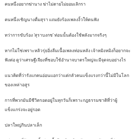
คนหนึ่งอยากฆ่านาง ฆ่าไม่ตายไม่ยอมเลิกรา
คนหนึ่งเชิญนางดื่มสุรา แถมยังร้องเพลงงิ้วให้ตนฟัง
ทว่าการขับร้อง ‘สุราบงกช’ ท่อนนั้นต้องใช้พลังมากจริงๆ
หากไม่ใช่เพราะหลิวรุ่ยอิ่งลืมเนื้อเพลงท่อนหลัง เจ้าหมิงหมิงก็อยากจะ
ฟังต่อ ดูว่าเศรษฐีเจียงที่ชอบใช้อำนาจบาตรใหญ่จะมีจุดจบอย่างไร
แนวคิดที่ว่ารังแกคนอ่อนแอกว่าแต่กลัวคนแข็งแรงกว่านี้ไม่มีในโลก
ของเหล่าอสูร
การที่พวกมันมีชีวิตรอดอยู่ในทุกวันก็เพราะกฎธรรมชาติที่ว่าผู้
แข็งแกร่งจะอยู่รอด
ปลาใหญ่กินปลาเล็ก