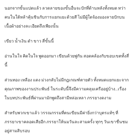
นอกจากขั้นแปดแล้ว ลวดลายของขั้นอื่นจะปักที่ด้านหลังทั้งหมด ทว่า
คนในใต้หล้าคุ้นชินกับการแยกแยะด้วยสี ไม่มีผู้ใดจ้องมองลายปักบน
เนื้อผ้าอย่างละเอียดถึงเพียงนั้น
เขียว น้ำเงิน ดำ ขาว สี่ขั้นนี้
อ่านในใจ คิดในใจ พูดออกมา เขียนด้วยพู่กัน สอดคล้องกับขอบเขตทั้งสี่
นี้
ส่วนทอง เหลือง แดง ม่วงกลับไม่มีกฎเกณฑ์ตายตัว ทั้งหมดแยกแยะจาก
คุณภาพของงานประพันธ์ ในระดับนี้จึงมีความคลุมเครืออยู่บ้าง…เรื่อง
ในบทประพันธ์ที่ผ่านมามักพูดถึงสามีหล่อเหลา ภรรยางดงาม
สำหรับพวกเขาแล้ว วรรณกรรมที่ตนเขียนมีค่ายิ่งกว่าบุตรแท้ๆ ที่
ภรรยาเขาคลอดเสียอีก ภรรยาให้นมวันละสามครั้ง ทุกๆ วันเขาชื่นชม
อยู่สามสิบรอบ