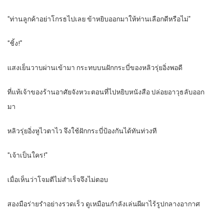
“ท่านลูกค้าอย่าโกรธไปเลย ข้าหยิบออกมาให้ท่านเลือกดีหรือไม่”
“ชิ้ง!”
แสงเย็นวาบผ่านเข้ามา กระทบบนฝักกระบี่ของหลิวรุ่ยอิ่งพอดี
ที่แท้เจ้าของร้านอาศัยจังหวะตอนที่ไปหยิบหนังสือ ปล่อยอาวุธลับออก
มา
หลิวรุ่ยอิ่งหูไวตาไว จึงใช้ฝักกระบี่ป้องกันได้ทันท่วงที
“เจ้าเป็นใคร!”
เมื่อเห็นว่าโจมตีไม่สำเร็จจึงไม่ตอบ
สองมือร่ายรำอย่างรวดเร็ว ดูเหมือนกำลังเล่นผีผาไร้รูปกลางอากาศ