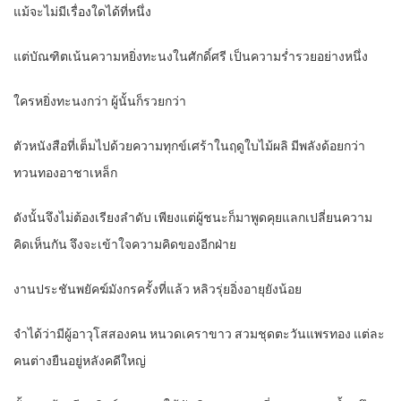
แม้จะไม่มีเรื่องใดได้ที่หนึ่ง
แต่บัณฑิตเน้นความหยิ่งทะนงในศักดิ์ศรี เป็นความร่ำรวยอย่างหนึ่ง
ใครหยิ่งทะนงกว่า ผู้นั้นก็รวยกว่า
ตัวหนังสือที่เต็มไปด้วยความทุกข์เศร้าในฤดูใบไม้ผลิ มีพลังด้อยกว่า
ทวนทองอาชาเหล็ก
ดังนั้นจึงไม่ต้องเรียงลำดับ เพียงแต่ผู้ชนะก็มาพูดคุยแลกเปลี่ยนความ
คิดเห็นกัน จึงจะเข้าใจความคิดของอีกฝ่าย
งานประชันพยัคฆ์มังกรครั้งที่แล้ว หลิวรุ่ยอิ่งอายุยังน้อย
จำได้ว่ามีผู้อาวุโสสองคน หนวดเคราขาว สวมชุดตะวันแพรทอง แต่ละ
คนต่างยืนอยู่หลังคดีใหญ่