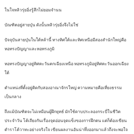
ในใจหลิวรุ่ยอิ่งรู้สึกไม่ยอมจำนน
บัณฑิตอยู่สายบุ๋น ดังนั้นหลิวรุ่ยอิ่งจึงไม่ใช่
ปัจจุบันสายบุ๋นในใต้หล้านี้ ทางทิศใต้และทิศเหนือมีสองสำนักใหญ่คือ
หอทรงปัญญาและหอทรงภูมิ
หอทรงปัญญาอยู่ทิศตะวันตกเฉียงเหนือ หอทรงภูมิอยู่ทิศตะวันออกเฉียง
ใต้
ตำแหน่งที่ตั้งอยู่ติดกับสองอาณาจักรใหญ่ ความหมายคือเที่ยงธรรม
เป็นกลาง
ถึงแม้บัณฑิตจะไม่เหมือนผู้ฝึกยุทธ์ มักใช้ดาบประลองกระบี่ในชีวิต
ประจำวัน โต้เถียงกันเรื่องจุดอ่อนจุดแข็งของการฝึกตน แต่ก็ต้องเขียน
ตำราโต้วาทะอย่างจริงใจ เขียนผลงานอันน่าทึ่งออกมาแล้วถึงจะพอใจ