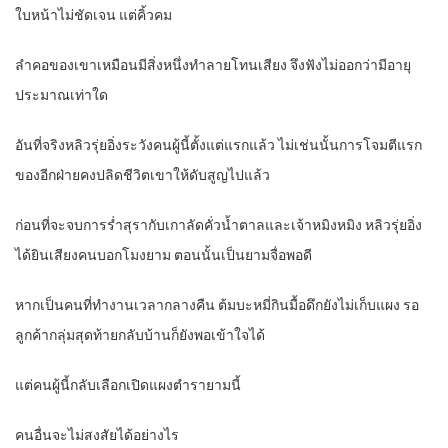
ใบหน้าไม่ชัดเจน แต่คิ้วคม
ลำคอของเขาเหมือนมีสิ่งหนึ่งทำลายโทนเสียง จึงฟังไม่ออกว่ามีอายุ
ประมาณเท่าใด
อันที่จริงหลิวรุ่ยอิ่งระวังคนผู้นี้ตั้งแต่แรกแล้ว ไม่เช่นนั้นการโจมตีแรก
ของอีกฝ่ายคงปลิดชีวิตเขาให้ดับสูญไปแล้ว
ก่อนที่จะจบการร่ำสุรากับเกาลัดคั่วน้ำตาลและเจ้าหมิงหมิง หลิวรุ่ยอิ่ง
ได้ยินเสียงคนบอกโมงยาม ตอนนั้นเป็นยามจื่อพอดี
หากเป็นคนที่ทำงานเวลากลางคืน ต้มบะหมี่กินมื้อดึกยังไม่เก็บแผง รอ
ลูกค้ากลุ่มสุดท้ายกลับบ้านก็ยังพอเข้าใจได้
แต่คนผู้นี้กลับเลือกเปิดแผงตำรายามนี้
คนอื่นจะไม่สงสัยได้อย่างไร