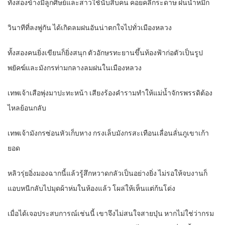
ทั้งสองข้างมีลูกศิษย์และสาวใช้นับสิบคน คอยคลี่กระดาษ ฝนน้ำหมึก
วินาทีที่ลงพู่กัน ได้เกิดลมฝนอันน่าตกใจไปทั่วเมืองหลวง
ทั้งสองคนยิ่งเขียนก็ยิ่งสนุก ตัวอักษรทะยานขึ้นท้องฟ้าก่อตัวเป็นรูป
พยัคฆ์และมังกรท่ามกลางลมฝนในเมืองหลวง
เทพเจ้าเสือพุ่งมาปะทะหน้า เสียงร้องคำรามทำให้แม่น้ำจักรพรรดิต้อง
ไหลย้อนกลับ
เทพเจ้ามังกรซ่อนหัวเก็บหาง กรงเล็บมังกรสะเทือนเลื่อนลั่นภูเขาเก้า
ยอด
หลิวรุ่ยอิ่งมองฉากนี้แล้วรู้สึกหวาดกลัวเป็นอย่างยิ่ง ไม่รอให้จบงานก็
แอบหนีกลับไปมุดผ้าห่มในห้องแล้ว โผล่ให้เห็นแต่ก้นโด่ง
เมื่อได้เจอประสบการณ์เช่นนี้ เขาจึงไม่สนใจสายบุ๋น หากไม่ใช่ว่ากรม