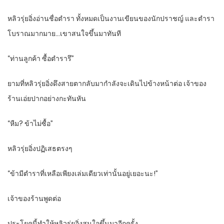
หลิวรุ่ยอิ่งอ่านชื่อตำรา ทั้งหมดเป็นงานเขียนของนักปราชญ์ และตำรา
โบราณมากมาย…เขาสนใจขึ้นมาทันที
“ท่านลูกค้า ซื้อตำรารึ”
ยามที่หลิวรุ่ยอิ่งดึงสายตากลับมากำลังจะเดินไปข้างหน้าต่อ เจ้าของ
ร้านเอ่ยปากอย่างกะทันหัน
“หืม? ข้าไม่ซื้อ”
หลิวรุ่ยอิ่งปฏิเสธตรงๆ
“ข้ามีตำราที่เหลือเพียงเล่มเดียวเท่านั้นอยู่เยอะนะ!”
เจ้าของร้านพูดต่อ
ประโยคนี้ทำให้หลิวรุ่ยอิ่งสนใจขึ้นมาอีกครั้ง