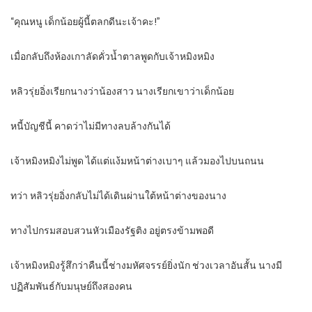
“คุณหนู เด็กน้อยผู้นี้ตลกดีนะเจ้าคะ!”
เมื่อกลับถึงห้องเกาลัดคั่วน้ำตาลพูดกับเจ้าหมิงหมิง
หลิวรุ่ยอิ่งเรียกนางว่าน้องสาว นางเรียกเขาว่าเด็กน้อย
หนี้บัญชีนี้ คาดว่าไม่มีทางลบล้างกันได้
เจ้าหมิงหมิงไม่พูด ได้แต่แง้มหน้าต่างเบาๆ แล้วมองไปบนถนน
ทว่า หลิวรุ่ยอิ่งกลับไม่ได้เดินผ่านใต้หน้าต่างของนาง
ทางไปกรมสอบสวนหัวเมืองรัฐติง อยู่ตรงข้ามพอดี
เจ้าหมิงหมิงรู้สึกว่าคืนนี้ช่างมหัศจรรย์ยิ่งนัก ช่วงเวลาอันสั้น นางมี
ปฏิสัมพันธ์กับมนุษย์ถึงสองคน