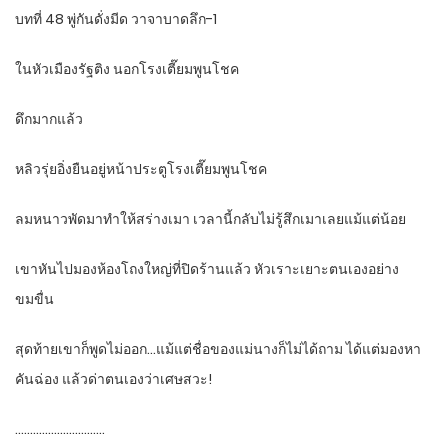
บทที่ 48 พู่กันดั่งมีด วาจาบาดลึก-1
ในหัวเมืองรัฐติง นอกโรงเตี๊ยมพูนโชค
ดึกมากแล้ว
หลิวรุ่ยอิ่งยืนอยู่หน้าประตูโรงเตี๊ยมพูนโชค
ลมหนาวพัดมาทำให้สร่างเมา เวลานี้กลับไม่รู้สึกเมาเลยแม้แต่น้อย
เขาหันไปมองห้องโถงใหญ่ที่ปิดร้านแล้ว หัวเราะเยาะตนเองอย่าง
ขมขื่น
สุดท้ายเขาก็พูดไม่ออก…แม้แต่ชื่อของแม่นางก็ไม่ได้ถาม ได้แต่มองหา
คันฉ่อง แล้วด่าตนเองว่าเศษสวะ!
…………………………