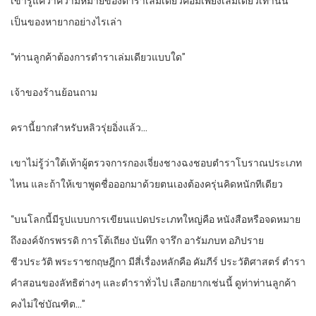
เขารู้แค่ว่าความหมายของตำราเล่มเดียวคือมีเพียงเล่มเดียวเท่านั้น
เป็นของหายากอย่างไรเล่า
“ท่านลูกค้าต้องการตำราเล่มเดียวแบบใด”
เจ้าของร้านย้อนถาม
ครานี้ยากสำหรับหลิวรุ่ยอิ่งแล้ว…
เขาไม่รู้ว่าใต้เท้าผู้ตรวจการกองเจี่ยงชางฉงชอบตำราโบราณประเภท
ไหน และถ้าให้เขาพูดชื่อออกมาด้วยตนเองต้องครุ่นคิดหนักทีเดียว
“บนโลกนี้มีรูปแบบการเขียนแปดประเภทใหญ่คือ หนังสือหรือจดหมาย
ถึงองค์จักรพรรดิ การโต้เถียง บันทึก จารึก อารัมภบท อภิปราย
ชีวประวัติ พระราชกฤษฎีกา มีสี่เรื่องหลักคือ คัมภีร์ ประวัติศาสตร์ ตำรา
คำสอนของลัทธิต่างๆ และตำราทั่วไป เลือกยากเช่นนี้ ดูท่าท่านลูกค้า
คงไม่ใช่บัณฑิต…”