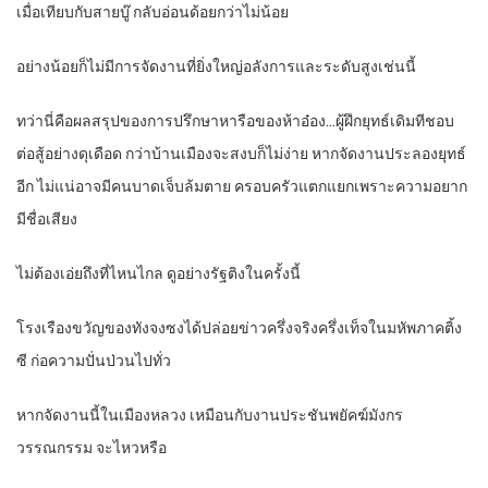
เมื่อเทียบกับสายบู๊ กลับอ่อนด้อยกว่าไม่น้อย
อย่างน้อยก็ไม่มีการจัดงานที่ยิ่งใหญ่อลังการและระดับสูงเช่นนี้
ทว่านี่คือผลสรุปของการปรึกษาหารือของห้าอ๋อง…ผู้ฝึกยุทธ์เดิมทีชอบ
ต่อสู้อย่างดุเดือด กว่าบ้านเมืองจะสงบก็ไม่ง่าย หากจัดงานประลองยุทธ์
อีก ไม่แน่อาจมีคนบาดเจ็บล้มตาย ครอบครัวแตกแยกเพราะความอยาก
มีชื่อเสียง
ไม่ต้องเอ่ยถึงที่ไหนไกล ดูอย่างรัฐติงในครั้งนี้
โรงเรืองขวัญของทังจงซงได้ปล่อยข่าวครึ่งจริงครึ่งเท็จในมหัพภาคติ้ง
ซี ก่อความปั่นป่วนไปทั่ว
หากจัดงานนี้ในเมืองหลวง เหมือนกับงานประชันพยัคฆ์มังกร
วรรณกรรม จะไหวหรือ