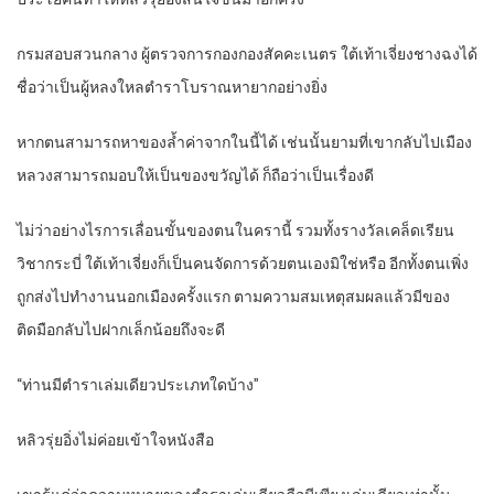
กรมสอบสวนกลาง ผู้ตรวจการกองกองสัคคะเนตร ใต้เท้าเจี่ยงชางฉงได้
ชื่อว่าเป็นผู้หลงใหลตำราโบราณหายากอย่างยิ่ง
หากตนสามารถหาของล้ำค่าจากในนี้ได้ เช่นนั้นยามที่เขากลับไปเมือง
หลวงสามารถมอบให้เป็นของขวัญได้ ก็ถือว่าเป็นเรื่องดี
ไม่ว่าอย่างไรการเลื่อนขั้นของตนในครานี้ รวมทั้งรางวัลเคล็ดเรียน
วิชากระบี่ ใต้เท้าเจี่ยงก็เป็นคนจัดการด้วยตนเองมิใช่หรือ อีกทั้งตนเพิ่ง
ถูกส่งไปทำงานนอกเมืองครั้งแรก ตามความสมเหตุสมผลแล้วมีของ
ติดมือกลับไปฝากเล็กน้อยถึงจะดี
“ท่านมีตำราเล่มเดียวประเภทใดบ้าง”
หลิวรุ่ยอิ่งไม่ค่อยเข้าใจหนังสือ