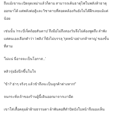
ถึงแม้เขาจะเปิดจุดเหม่าแล้วก็ตาม สามารถเค้นธาตุไฟในพลังห้าธาตุ
ออกมาได้ แต่พลังต่อสู้และวิชาดาบที่สอดคล้องกันยังไม่ได้ฝึกเลยแม้แต่
น้อย
เช่นนั้น ‘กระบี่เจ็ดถ้อยสันดาป’ ถึงมือไม่ถึงสองวันจึงไม่ต้องพูดถึง ลำพัง
แค่ตนเองเลือกคำว่า ‘เพลิง’ ก็ยังไม่บรรลุ ‘รุดหน้าอย่างกล้าหาญ’ ของขั้น
ที่สาม
‘ไม่แน่ นี่อาจจะเป็นโอกาส…’
หลิวรุ่ยอิ่งนึกขึ้นในใจ
“ข้า? ฮ่าๆ จริงๆ แล้วข้าถึงจะเป็นลูกค้าต่างหาก!”
จนกระทั่งเจ้าของร้านผู้นี้เดินออกมาจากเงามืด
เขาใส่เสื้อคลุมผ้าฝ้ายธรรมดา ผ้าพันคอสีดำปิดบังใบหน้าจึงมองเห็น