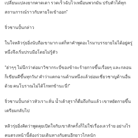
เปลี่ยนแปลงยากคาดเดา รวดเร็วฉับไวเหมือนพวกมัน ปรับตัวได้ทุก
สถานการณ์ราวกับหายใจเข้าออก”
จิ่วซานปั้นกล่าว
ในใจหลิวรุ่ยอิ่งนับถือเขามาก แต่ก็หาคำพูดอะไรมาบรรยายไม่ได้อยู่ครู่
หนึ่งจึงเริ่มปรบมือโดยไม่รู้ตัว
“ฮ่าๆๆ ไม่นึกว่าต่อมาวิชากระบี่ของข้าจะร้ายกาจขึ้นเรื่อยๆ และกลอน
ก็เขียนดีขึ้นทุกวัน! คำว่าแตกฉานด้านหนึ่งแล้วย่อมเชี่ยวชาญด้านอื่น
ด้วย คนโบราณไม่ได้โกหกข้านะนี่!”
จิ่วซานปั้นกล่าวหัวเราะลั่น น้ำเต้าสุราก็ดื่มถึงก้นแล้ว เขาหยัดกายขึ้น
เตรียมกลับไป
หลิวรุ่ยอิ่งคิดว่าพูดคุยเปิดใจกับเขาสักครั้งก็ไม่ใช่เรื่องเลวร้าย อย่างไร
คนตรงหน้านี้ต้องร่วมเดินทางกับตนอีกยาวไกลนัก