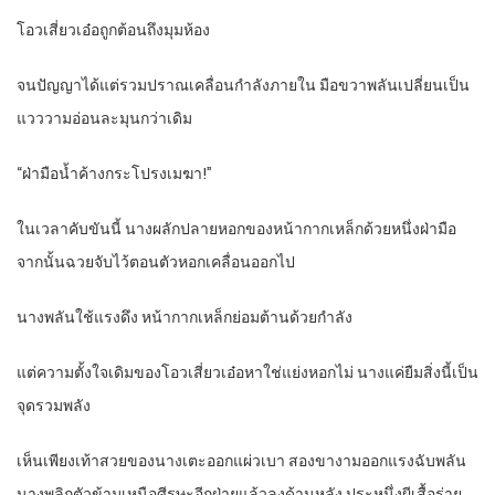
โอวเสี่ยวเอ๋อถูกต้อนถึงมุมห้อง
จนปัญญาได้แต่รวมปราณเคลื่อนกำลังภายใน มือขวาพลันเปลี่ยนเป็น
แวววามอ่อนละมุนกว่าเดิม
“ฝ่ามือน้ำค้างกระโปรงเมฆา!”
ในเวลาคับขันนี้ นางผลักปลายหอกของหน้ากากเหล็กด้วยหนึ่งฝ่ามือ
จากนั้นฉวยจับไว้ตอนตัวหอกเคลื่อนออกไป
นางพลันใช้แรงดึง หน้ากากเหล็กย่อมต้านด้วยกำลัง
แต่ความตั้งใจเดิมของโอวเสี่ยวเอ๋อหาใช่แย่งหอกไม่ นางแค่ยืมสิ่งนี้เป็น
จุดรวมพลัง
เห็นเพียงเท้าสวยของนางเตะออกแผ่วเบา สองขางามออกแรงฉับพลัน
นางพลิกตัวข้ามเหนือศีรษะอีกฝ่ายแล้วลงด้านหลัง ประหนึ่งผีเสื้อร่าย