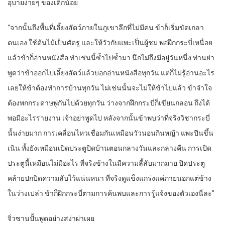
อุบายง่ายๆ ของเด็กน้อย
“จากนั้นถึงพื้นที่เลี้ยงสัตว์ภายในภูเขาลึกที่ไม่มีคน ข้าก็เริ่มขัดเกลา
ตนเอง ใช้ต้นไม้เป็นศัตรู และให้วัวกับแพะเป็นผู้ชม พอฝึกกระบี่เหนื่อย
แล้วข้าก็อ่านหนังสือ ทำเช่นนี้ซ้ำไปซ้ำมา นึกไม่ถึงมีอยู่วันหนึ่ง ท่านย่า
พูดว่าข้าออกไปเลี้ยงสัตว์แล้วบอกอ่านหนังสือทุกวัน แต่ก็ไม่รู้อ่านอะไร
เลยให้ข้าต้องทำการบ้านทุกวัน ไม่เช่นนั้นจะไม่ให้ข้าไปแล้ว ข้าจำใจ
ต้องพกกระดาษพู่กันไปด้วยทุกวัน ว่างจากฝึกกระบี่ก็เขียนกลอน ถึงได้
พอมีอะไรรายงาน เจ้าอย่าพูดไป หลังจากนั้นข้าพบว่าที่จริงวิชากระบี่
นั้นง่ายมาก การเคลื่อนไหวเชื่อมกันเหมือนวัวนอนกินหญ้า แพะปีนขึ้น
เนิน ทั้งยังเหมือนเปิดประตูปิดบ้านตอนกลางวันและกลางคืน การเปิด
ประตูนี้เหมือนไม่มีอะไร ที่จริงข้างในมีความลี้ลับมากมาย ปิดประตู
คล้ายปกปิดความลับไว้แน่นหนา ที่จริงดูแข็งแกร่งแค่ภายนอกแต่ข้าง
ในว่างเปล่า ข้าก็ฝึกกระบี่ตามการค้นพบและการรู้แจ้งของตัวเองนี่ละ”
จิ่วซานปั้นพูดอย่างสง่าผ่าเผย