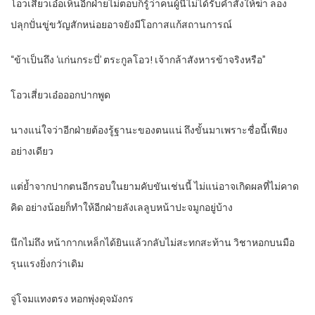
โอวเสี่ยวเอ๋อเห็นอีกฝ่ายไม่ตอบก็รู้ว่าคนผู้นี้ไม่ได้รับคำสั่งให้ฆ่า ลอง
ปลุกปั่นขู่ขวัญสักหน่อยอาจยังมีโอกาสแก้สถานการณ์
“ข้าเป็นถึง ‘แก่นกระบี่’ ตระกูลโอว! เจ้ากล้าสังหารข้าจริงหรือ”
โอวเสี่ยวเอ๋อออกปากพูด
นางแน่ใจว่าอีกฝ่ายต้องรู้ฐานะของตนแน่ ถึงขั้นมาเพราะชื่อนี้เพียง
อย่างเดียว
แต่ย้ำจากปากตนอีกรอบในยามคับขันเช่นนี้ ไม่แน่อาจเกิดผลที่ไม่คาด
คิด อย่างน้อยก็ทำให้อีกฝ่ายลังเลลูบหน้าปะจมูกอยู่บ้าง
นึกไม่ถึง หน้ากากเหล็กได้ยินแล้วกลับไม่สะทกสะท้าน วิชาหอกบนมือ
รุนแรงยิ่งกว่าเดิม
จู่โจมแทงตรง หอกพุ่งดุจมังกร