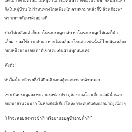
แต่ไม่ว่าตายที่ไหน ในหมู่บ้านก็จะมีคนหาร่างของพวกเขากลับมาแล้ว
ฝังในหมู่บ้าน ไม่ว่าหนทางไกลเพียงใด ตามหามาแล้วกี่ปี ล้วนต้องพา
พวกเขากลับมาฝังอย่างดี
ร่างไม่เหลือแล้วก็แบกโครงกระดูกกลับ หาโครงกระดูกไม่เจอก็นำ
เสื้อผ้าของใช้เก่ากลับมา หากไม่เหลืออะไรแล้ว เช่นนั้นก็โกยดินเหลือง
กอบหนึ่งตามรอยเท้าที่เขาเคยเดินผ่านทุกหนแห่ง
‘ตึงตัง!’
ทันใดนั้น หลิวรุ่ยอิ่งได้ยินเสียงต่อสู้ทอดมาจากด้านนอก
เขาเปิดประตูมอง พบว่าตรงช่องประตูห้องของโอวเสี่ยวเอ๋อมีน้ำนอง
ออกมาจำนวนมาก ในห้องยังมีเสียงโลหะกระทบกันดังออกมาอยู่เนืองๆ
“เจ้าจะลอบสังหารข้า?! หรือมาแอบดูข้าอาบน้ำ?!”