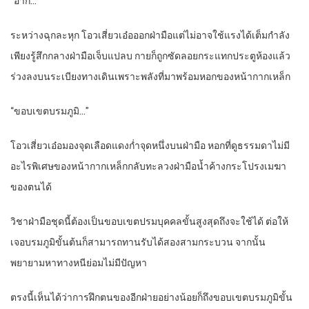
“อ๊าก…”
ระหว่างฉุกละหุก โอวเสี่ยวเอ๋อออกฝ่ามือแต่ไม่อาจใช้แรงได้เต็มกำลัง
เพียงรู้สึกกลางฝ่ามือเจ็บแปลบ กายก็ถูกซัดลอยกระแทกประตูห้องแล้ว
ร่วงลงบนระเบียงทางเดินเพราะพลังที่มาพร้อมหอกของหน้ากากเหล็ก
“ขอบเขตบรมภูมิ…”
โอวเสี่ยวเอ๋อมองจุดเลือดแดงก่ำจุดหนึ่งบนฝ่ามือ หอกที่ดูธรรมดาไม่มี
อะไรพิเศษของหน้ากากเหล็กกลับทะลวงฝ่ามือน้ำค้างกระโปรงเมฆา
ของตนได้
วิชาฝ่ามือชุดนี้ต้องเป็นขอบเขตปรมบุคคลขั้นสูงสุดถึงจะใช้ได้ ต่อให้
เจอบรมภูมิขั้นต้นก็สามารถทานรับได้สองสามกระบวน จากนั้น
พยายามหาทางหนีย่อมไม่มีปัญหา
ตรงนี้เห็นได้ว่าการฝึกตนของอีกฝ่ายอย่างน้อยก็ถึงขอบเขตบรมภูมิขั้น