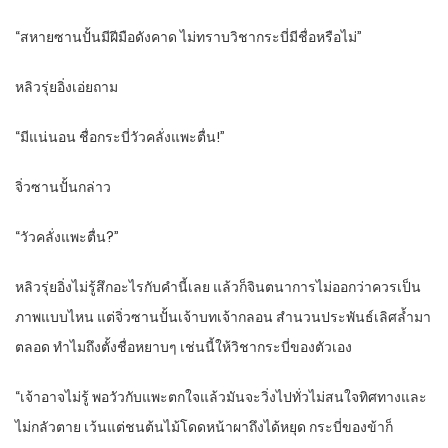
“สหายซานปั้นมีฝีมือดังคาด ไม่ทราบวิชากระบี่มีชื่อหรือไม่”
หลิวรุ่ยอิ่งเอ่ยถาม
“มีแน่นอน ชื่อกระบี่วัวคลั่งแพะตื่น!”
จิ่วซานปั้นกล่าว
“วัวคลั่งแพะตื่น?”
หลิวรุ่ยอิ่งไม่รู้สึกอะไรกับคำนี้เลย แล้วก็จินตนาการไม่ออกว่าควรเป็น
ภาพแบบไหน แต่จิ่วซานปั้นเจ้าบทเจ้ากลอน สำนวนประพันธ์เลิศล้ำมา
ตลอด ทำไมถึงตั้งชื่อหยาบๆ เช่นนี้ให้วิชากระบี่ของตัวเอง
“เจ้าอาจไม่รู้ พอวัวกับแพะตกใจแล้วมันจะวิ่งไปทั่วไม่สนใจทิศทางและ
ไม่กลัวตาย เว้นแต่ชนต้นไม้โดดหน้าผาถึงได้หยุด กระบี่ของข้าก็