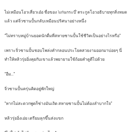
ไม่เหมือนโอวเสี่ยวเอ๋อ ชื่อของ ‘แก่นกระบี่’ ตระกูลโอวอธิบายทุกสิ่งหมด
แล้ว แต่จิ่วซานปั้นกลับเหมือนปริศนาอย่างหนึ่ง
“ไม่ทราบหมู่บ้านยอดนักดื่มที่สหายซานปั้นใช้ชีวิตเป็นอย่างไรหรือ”
เพราะจิ่วซานปั้นชอบโพล่งคำกลอนประโยคสวยงามออกมาบ่อยๆ นี่
ทำให้หลิวรุ่ยอิ่งคุยกับเขาแล้วพยายามใช้ถ้อยคำดูดีไปด้วย
“อืม…”
จิ่วซานปั้นครุ่นคิดอยู่พักใหญ่
“หากไม่สะดวกพูดก็ช่างมันเถิด สหายซานปั้นไม่ต้องลำบากใจ”
หลิวรุ่ยอิ่งเอ่ย เตรียมลุกขึ้นส่งแขก