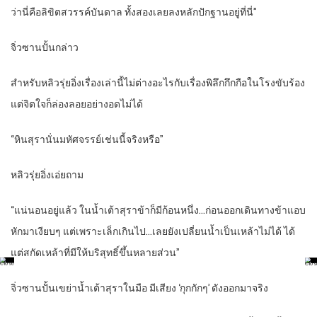
ว่านี่คือลิขิตสวรรค์บันดาล ทั้งสองเลยลงหลักปักฐานอยู่ที่นี่”
จิ่วซานปั้นกล่าว
สำหรับหลิวรุ่ยอิ่งเรื่องเล่านี้ไม่ต่างอะไรกับเรื่องพิลึกกึกกือในโรงขับร้อง
แต่จิตใจก็ล่องลอยอย่างอดไม่ได้
“หินสุรานั่นมหัศจรรย์เช่นนี้จริงหรือ”
หลิวรุ่ยอิ่งเอ่ยถาม
“แน่นอนอยู่แล้ว ในน้ำเต้าสุราข้าก็มีก้อนหนึ่ง…ก่อนออกเดินทางข้าแอบ
หักมาเงียบๆ แต่เพราะเล็กเกินไป…เลยยังเปลี่ยนน้ำเป็นเหล้าไม่ได้ ได้
แต่สกัดเหล้าที่มีให้บริสุทธิ์ขึ้นหลายส่วน”
จิ่วซานปั้นเขย่าน้ำเต้าสุราในมือ มีเสียง ‘กุกกักๆ’ ดังออกมาจริง