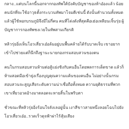
กลาง…แต่บนโลกนี้นอกจากกองทัพใต้บังคับบัญชาของห้าอ๋องแล้ว น้อย
คนนักที่จะใช้อาวุธตั้งกระบวนทัพมาโจมตีเช่นนี้ ดังนั้นคำนวณทั้งหมด
แล้วผู้ใช้หอกบรมภูมิจึงมีไม่กี่คน คนที่โด่งดังที่สุดคือเฮ่อเหลียนเจิ้นรุ่ย ผู้
บัญชาการกองทัพชงเวยในทัพสามเกียรติ
หลิวรุ่ยอิ่งเห็นโอวเสี่ยวเอ๋อล้มอยู่บนพื้นคล้ายได้รับบาดเจ็บ เขาอยาก
เข้าไปช่วยแต่ก็นึกถึงฐานะนายกองกรมสอบสวนของตน
คนในกรมสอบสวนห้ามต่อสู้แย่งชิงกับคนอื่นโดยพลการเด็ดขาด แล้วก็
ห้ามสอดมือเข้ายุ่งเรื่องบุญคุณความแค้นของคนอื่น ไม่อย่างนั้นกรม
สอบสวนจะสูญเสียระดับความน่าเชื่อถือทั้งหมด ความยุติธรรมที่พวก
เขาเที่ยวอวดอ้างมาตลอดจะหายสิ้นในพริบตา
ชั่วขณะที่หลิวรุ่ยอิ่งร้อนใจลังเลอยู่นั้น เงาสีขาวสายหนึ่งลอยโฉบไปยัง
โอวเสี่ยวเอ๋อ…รวดเร็วดุจฟ้าผ่าไร้สุ้มเสียง