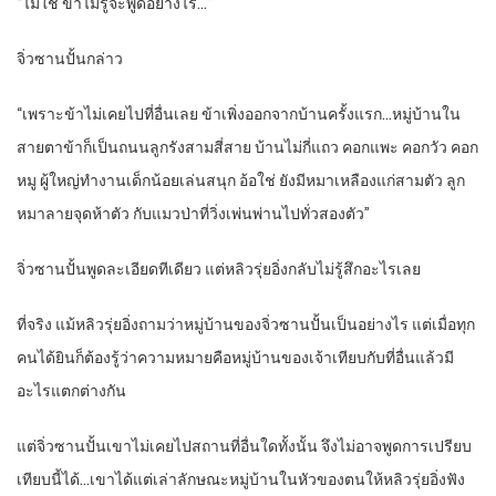
“ไม่ใช่ ข้าไม่รู้จะพูดอย่างไร…”
จิ่วซานปั้นกล่าว
“เพราะข้าไม่เคยไปที่อื่นเลย ข้าเพิ่งออกจากบ้านครั้งแรก…หมู่บ้านใน
สายตาข้าก็เป็นถนนลูกรังสามสี่สาย บ้านไม่กี่แถว คอกแพะ คอกวัว คอก
หมู ผู้ใหญ่ทำงานเด็กน้อยเล่นสนุก อ้อใช่ ยังมีหมาเหลืองแก่สามตัว ลูก
หมาลายจุดห้าตัว กับแมวป่าที่วิ่งเพ่นพ่านไปทั่วสองตัว”
จิ่วซานปั้นพูดละเอียดทีเดียว แต่หลิวรุ่ยอิ่งกลับไม่รู้สึกอะไรเลย
ที่จริง แม้หลิวรุ่ยอิ่งถามว่าหมู่บ้านของจิ่วซานปั้นเป็นอย่างไร แต่เมื่อทุก
คนได้ยินก็ต้องรู้ว่าความหมายคือหมู่บ้านของเจ้าเทียบกับที่อื่นแล้วมี
อะไรแตกต่างกัน
แต่จิ่วซานปั้นเขาไม่เคยไปสถานที่อื่นใดทั้งนั้น จึงไม่อาจพูดการเปรียบ
เทียบนี้ได้…เขาได้แต่เล่าลักษณะหมู่บ้านในหัวของตนให้หลิวรุ่ยอิ่งฟัง