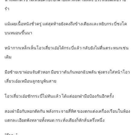
รำ
แม้เผยเนื้อหนังชั่วครู่ แต่สุดท้ายยังคงถึงข้างเตียงและหยิบกระบี่ชงโค
บนหมอนขึ้นมา
หน้ากากเหล็กเห็นโอวเสี่ยวเอ๋อได้กระบี่แล้ว กลับยังไม่ตื่นตระหนกเช่น
เดิม
มือซ้ายเขาผ่อนจับตัวหอก มือขวาดันก้นหอกฉับพลัน พุ่งตรงใส่หน้าโอว
เสี่ยวเอ๋อเหมือนลูกธนูพ้นสาย
โอวเสี่ยวเอ๋อชักกระบี่ไม่ทันแล้ว ได้แต่ออกฝ่ามือป้องกันอีกครั้ง
สองฝ่ามือกับหอกตัดกัน พลังกระจายสี่ทิศ ของตกแต่งเครื่องเรือนในห้อง
แตกละเอียดพังทลายทั้งหมด กระทั่งเตียงก็หักลั่นครึ่งหนึ่ง