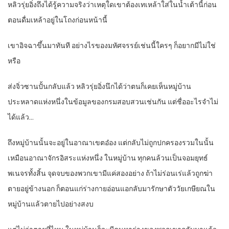
หลิวรุ่ยอิ่งถึงได้รู้ความจริงว่าเหตุใดเขาต้องเทเหล้าใส่ในน้ำเต้านี้ก่อน
ตอนดื่มเหล้าอยู่ในโถงก่อนหน้านี้
เขาอิจฉาขึ้นมาทันที อย่างไรของมหัศจรรย์เช่นนี้ใครๆ ก็อยากมีไม่ใช่
หรือ
ส่งจิ่วซานปั้นกลับแล้ว หลิวรุ่ยอิ่งนึกได้ว่าตนก็เคยเห็นหมู่บ้าน
ประหลาดแห่งหนึ่งในข้อมูลของกรมสอบสวนเช่นกัน แต่ชื่ออะไรจำไม่
ได้แล้ว…
ถึงหมู่บ้านนั้นจะอยู่ในอาณาเขตอ๋อง แต่กลับไม่ถูกปกครองรวมในนั้น
เหมือนอาณาจักรอิสระแห่งหนึ่ง ในหมู่บ้าน ทุกคนล้วนเป็นจอมยุทธ์
พเนจรทั้งสิ้น จุดจบของพวกเขามีแค่สองอย่าง ถ้าไม่ร่อนเร่แล้วถูกฆ่า
ตายอยู่ข้างนอก ก็ตอนแก่ร่างกายอ่อนแอกลับมารักษาตัววัยเกษียณใน
หมู่บ้านแล้วตายไปอย่างสงบ