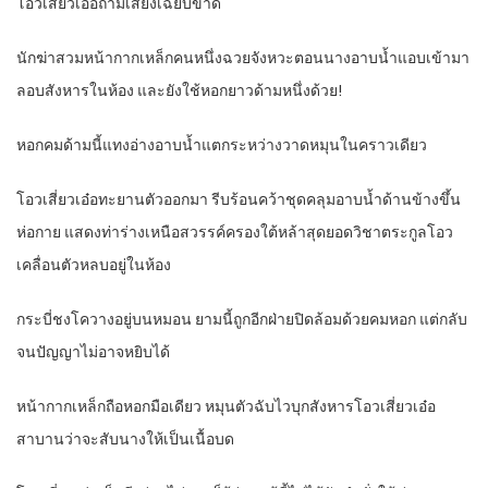
โอวเสี่ยวเอ๋อถามเสียงเฉียบขาด
นักฆ่าสวมหน้ากากเหล็กคนหนึ่งฉวยจังหวะตอนนางอาบน้ำแอบเข้ามา
ลอบสังหารในห้อง และยังใช้หอกยาวด้ามหนึ่งด้วย!
หอกคมด้ามนี้แทงอ่างอาบน้ำแตกระหว่างวาดหมุนในคราวเดียว
โอวเสี่ยวเอ๋อทะยานตัวออกมา รีบร้อนคว้าชุดคลุมอาบน้ำด้านข้างขึ้น
ห่อกาย แสดงท่าร่างเหนือสวรรค์ครองใต้หล้าสุดยอดวิชาตระกูลโอว
เคลื่อนตัวหลบอยู่ในห้อง
กระบี่ชงโควางอยู่บนหมอน ยามนี้ถูกอีกฝ่ายปิดล้อมด้วยคมหอก แต่กลับ
จนปัญญาไม่อาจหยิบได้
หน้ากากเหล็กถือหอกมือเดียว หมุนตัวฉับไวบุกสังหารโอวเสี่ยวเอ๋อ
สาบานว่าจะสับนางให้เป็นเนื้อบด