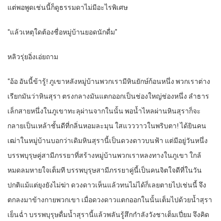
แต่พอพูดเช่นนี้ก็ดูธรรมดาไม่มีอะไรพิเศษ
“แล้วเหตุใดต้องชื่อหมู่บ้านยอดนักดื่ม”
หลิวรุ่ยอิ่งเอ่ยถาม
“อ้อ อันนี้ข้ารู้! ภูเขาหลังหมู่บ้านพวกเรามีหินยักษ์ก้อนหนึ่ง พวกเราต่าง
เรียกมันว่าหินสุรา ตรงกลางมันแตกออกเป็นช่องใหญ่ช่องหนึ่ง ลำธาร
เล็กสายหนึ่งในภูเขาทะลุผ่านจากในนั้น พอน้ำไหลผ่านหินสุราก็จะ
กลายเป็นเหล้าชั้นดีที่กลิ่นหอมละมุน ใสแวววาวในพริบตา! ได้ยินคน
เฒ่าในหมู่บ้านบอกว่าเดิมหินสุรานี้เป็นดวงดาวบนฟ้า แต่มีอยู่วันหนึ่ง
บรรพบุรุษคู่สามีภรรยาที่สร้างหมู่บ้านพวกเราหลงทางในภูเขา ใกล้
หมดลมหายใจเต็มที บรรพบุรุษสามีภรรยาคู่นี้เป็นคนจิตใจดีที่ในวัน
ปกติแม้แต่ยุงยังไม่ฆ่า ดวงดาวเห็นแล้วทนไม่ได้ก็เลยตายไปเช่นนี้ จึง
ตกลงมาข้างกายพวกเขา เมื่อดวงดาวแตกออกในนั้นเต็มไปด้วยน้ำสุรา
เย็นฉ่ำ บรรพบุรุษดื่มน้ำสุรานี้แล้วพลันรู้สึกกำลังวังชาเต็มเปี่ยม จึงคิด