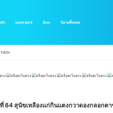
ลัก
แทงหวย24
มังงะ
นิยายทั้งหมด
ย YAOI
ทที่ 64 สุนัขเหลืองแก่กินแตงกวาดองกลอกตา