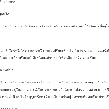
็นข้าราชการ
ัญอันใด
รื่องเจ้า หากพบกับอันธพาลจ้องสร้างปัญหาเข้า หลิวรุ่ยอิ่งก็ยังถือกระบี่อยู่ใ
่หา รักใคร่หรือไร้ความปราณี เอาแต่เปรียบเทียบไม่เว้นวัน นอกจากเสแสร้งก็
กลัวตนเองเสียเปรียบแม้เพียงน้อยแล้วปล่อยให้คนอื่นเอารัดเอาเปรียบ
‘ยังมีข้า’
ี่ให้อีกฝ่ายหรือแย่งคว้าจอกสุราพิษกรอกปาก แล้วพร่ำบ่นฆ่าตัวตายบูชารักหรื
งขณะตกอยู่ในสถานการณ์อันตรายประดุจอัสนีบาต ไม่สนว่าสุดท้ายจะวายชีวั
้า’ สามคำนี้ นั่นไม่ใช่บุรุษหรือสตรี และไม่สนว่าอยู่ในความสัมพันธ์ใด ล้วนเรี