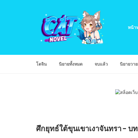
หน้าห
โดจิน
นิยายทั้งหมด
จบแล้ว
นิยายวา
ศึกยุทธ์ใต้ขุนเขาเงาจันทรา - บ