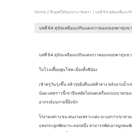
Home
ศึกยุทธ์ใต้ขุนเขาเงาจันทรา
บทที่ 64 สุนัขเหลืองแก
บทที่ 64 สุนัขเหลืองแก่กินแตงกวาดองกลอกตาขุ่นขา
ในโรงเตี๊ยมพูนโชค เมืองติ้งซีอ๋อง
เช้าตรู่วันรุ่งขึ้น หลิวรุ่ยอิ่งตื่นแต่ฟ้าสาง หลัง
น้อย แต่คราวนี้เขายืนหยัดไม่ถอดเครื่องแบบนายกองเ
อาภรณ์บนกายนี้ยิ่งนัก
ไก่งามเพราะขน คนงามเพราะแต่ง จะบอกว่าเขาสวมเสื้
แทงกระดูกพัดมาระลอกหนึ่ง สามารถพัดเอาจมูกคนพัดไปถึ