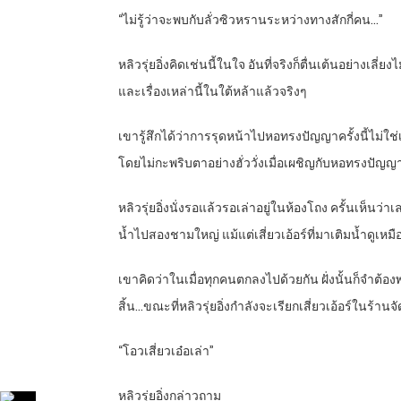
“ไม่รู้ว่าจะพบกับลั่วซิวหรานระหว่างทางสักกี่คน…”
หลิวรุ่ยอิ่งคิดเช่นนี้ในใจ อันที่จริงก็ตื่นเต้นอย่าง
และเรื่องเหล่านี้ในใต้หล้าแล้วจริงๆ
เขารู้สึกได้ว่าการรุดหน้าไปหอทรงปัญญาครั้งนี้ไม่ใช่เ
โดยไม่กะพริบตาอย่างฮั่ววั่งเมื่อเผชิญกับหอทรงปัญญา
หลิวรุ่ยอิ่งนั่งรอแล้วรอเล่าอยู่ในห้องโถง ครั้นเห็
น้ำไปสองชามใหญ่ แม้แต่เสี่ยวเอ้อร์ที่มาเติมน้ำดู
เขาคิดว่าในเมื่อทุกคนตกลงไปด้วยกัน ฝั่งนั้นก็จำต้อ
สิ้น…ขณะที่หลิวรุ่ยอิ่งกำลังจะเรียกเสี่ยวเอ้อร์ในร้าน
“โอวเสี่ยวเอ๋อเล่า”
หลิวรุ่ยอิ่งกล่าวถาม