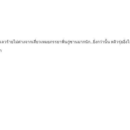
ลวร้ายไม่ต่างจากเสี่ยวเหมยภรรยาฟั่นกู่ซานมากนัก…ยิ่งกว่านั้น หลิวรุ่ยอิ่ง
า
”