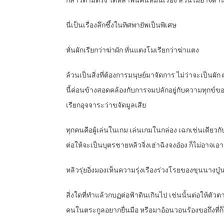
กล่าวตามตรง ใต้หล้าพันคนหมื่นเรื่อง ล้วนไม่อาจต้า
นี่เป็นเรื่องลึกซึ้งในทิศพายัพเป็นพิเศษ
หั่นผักเรียกว่าฆ่าผัก หั่นแตงโมเรียกว่าฆ่าแตง
ล้วนเป็นสิ่งที่ต้องการมนุษย์มาจัดการ ไม่ว่าจะเป็นผัก
นี้ค่อนข้างสอดคล้องกับการจมปลักอยู่กับความทุกข์ขอ
เรียกอุจจาระว่าขจัดมูลเสีย
ทุกคนคือผู้เล่นในเกม เล่นเกมในกล่อง เฉกเช่นเดียวก
ต่อให้จะเป็นบุตรชายหลิวจิ่งเฮ่าฉิงจงอ๋อง ก็ไม่อาจเอ
หลิวรุ่ยอิ่งมองเห็นความรุ่งเรืองร่วงโรยของขุนนางบู๋
สิ่งใดที่ทำแล้วกบฏต่อฟ้าดินเกินไป เช่นนั้นต่อให้ต
คนในตระกูลอยากยื่นมือ หรือมาอ้อนวอนร้องขอถึงที่ก็ไม่มี