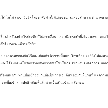
เลี่ยงไม่ได้ ไม่ใช่ว่าเขาวิปริตโดยอาศัยคำสั่งพิเศษของกรมสอบสวนวางอำนาจบาตร
รื่องง่าย ถึงอย่างไรบัณฑิตก็ไม่อาจเอื้อนเอ่ย ลงมือกระทำยิ่งไม่สมเหตุสมผล 
ยังต้องระวังแล้วระวังอีก!
นว่าเลยเวลาตามตกลงกันไว้สองเค่อแล้ว จิ่วซานปั้นและโอวเสี่ยวเอ๋อก็ยังไม่
เหมือนจะได้ยินเสียงโครกครากแห่งความหิวโหยในกระเพาะจนยิ้มอย่างกระอักก
งพร้อมหน้ากัน ทานมื้อเช้าร่วมกันถือเป็นการเริ่มต้นพร้อมกันในวันนี้ แต่คว
จัดวางมื้อเช้าตามปกติ กลับเห็นจิ่วซานปั้นเดินเข้ามาเสียก่อน