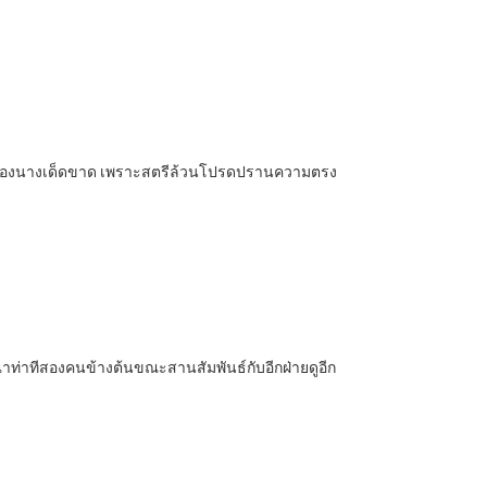
อแอบมองนางเด็ดขาด เพราะสตรีล้วนโปรดปรานความตรง
รณาท่าทีสองคนข้างต้นขณะสานสัมพันธ์กับอีกฝ่ายดูอีก