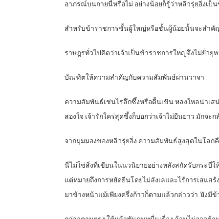
อาภรณ์บนกายนี้หรือไม่ อย่างน้อยก็รู้ว่าหลิวรุ่ยอิ่งเป
สำหรับข้าราชการชั้นผู้ใหญ่หรือชั้นผู้น้อยนั้นจะสำค
ราษฎรทั่วไปคิดว่าเจ้าเป็นข้าราชการใหญ่จึงไม่ยั่วยุหาเ
บัณฑิตให้ความสำคัญกับความสัมพันธ์ผ่านวาจา
ความสัมพันธ์เช่นไรลึกซึ้งหรือตื้นเขิน หลงใหลน่าเสน
สองใจ เจ้ารักใคร่สุดซึ้งก็บอกว่าเจ้าไม่ยืนยาว มักจะ
จากมุมมองของหลิวรุ่ยอิ่ง ความสัมพันธ์สูงสุดในโลกคือ 
นี่ไม่ใช่สิ่งที่เขียนในนวนิยายอย่างหลังสกัดรับกระบ
แต่หมายถึงการหยัดยืนโดยไม่ลังเลและไร้การเสแสร้
มาข้างหน้าแม้เพียงครึ่งก้าวก็ตามแล้วกล่าวว่า ‘ยังมีข