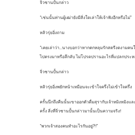
จิ่วซานปั้นกล่าว
“เช่นนั้นท่านผู้เฒ่ายังมีสิ่งใดเล่าให้เจ้าฟังอีกหรือไม่”
หลิวรุ่ยอิ่งถาม
“เคยเล่าว่า…นางบอกว่าหากตกหลุมรักสตรีงดงามคนใด
ไปตรงมาหรือลึกลับ ไม่โปรดปรานอะไรที่แปลกประ
จิ่วซานปั้นกล่าว
หลิวรุ่ยอิ่งพยักหน้าเหมือนจะเข้าใจครึ่งไม่เข้าใจครึ่ง
ครั้นนึกถึงคืนนั้นเขาออกตัวดื่มสุรากับเจ้าหมิงหมิ
ครั้ง สิ่งที่จิ่วซานปั้นกล่าวมานั้นเป็นความจริง!
“พวกเจ้าสองคนทำอะไรกันอยู่?!”