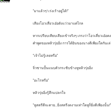
“มาแล้วๆ! เร่งเร้าอยู่ได้!”
เสียงโอวเสี่ยวเอ๋อดังแว่วมาแต่ไกล
หากเปรียบเทียบเสียงเข้าจริงๆ เกรงว่าโอวเสี่ยวเอ๋อคงเ
คำพูดของหลิวรุ่ยอิ่ง การได้ยินของนางดีเพียงใดกันเล่
“เจ้าไม่รู้เลยหรือ”
จิ่วซานปั้นแนบตัวกระซิบข้างหูหลิวรุ่ยอิ่ง
“อะไรหรือ”
หลิวรุ่ยอิ่งรู้สึกแปลกใจ
“หูสตรีดีจะตาย…ยิ่งสตรีงดงามเท่าใดหูก็ยิ่งดีเพียงนั้น!