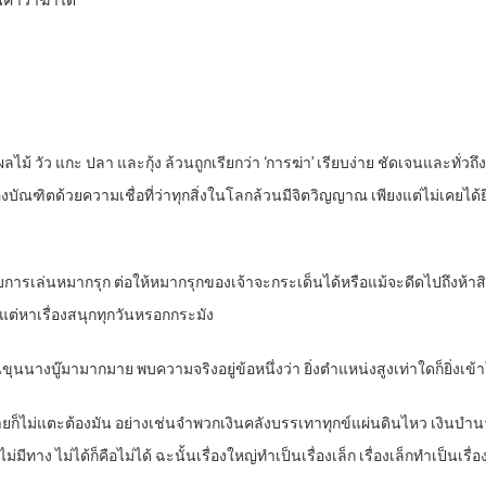
นคำว่าฆ่าได้
 ผลไม้ วัว แกะ ปลา และกุ้ง ล้วนถูกเรียกว่า ‘การฆ่า’ เรียบง่าย ชัดเจนและทั่
งบัณฑิตด้วยความเชื่อที่ว่าทุกสิ่งในโลกล้วนมีจิตวิญญาณ เพียงแต่ไม่เคยได
ับการเล่นหมากรุก ต่อให้หมากรุกของเจ้าจะกระเด็นได้หรือแม้จะดีดไปถึงห้าส
าแต่หาเรื่องสนุกทุกวันหรอกกระมัง
นขุนนางบู๊มามากมาย พบความจริงอยู่ข้อหนึ่งว่า ยิ่งตำแหน่งสูงเท่าใดก็ยิ่งเข
ัวตายก็ไม่แตะต้องมัน อย่างเช่นจำพวกเงินคลังบรรเทาทุกข์แผ่นดินไหว เงินบ
ทาง ไม่ได้ก็คือไม่ได้ ฉะนั้นเรื่องใหญ่ทำเป็นเรื่องเล็ก เรื่องเล็กทำเป็นเรื่อ