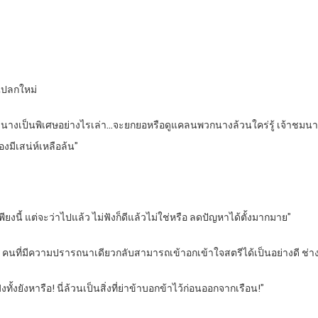
องแปลกใหม่
ึงนางเป็นพิเศษอย่างไรเล่า…จะยกยอหรือดูแคลนพวกนางล้วนใคร่รู้ เจ้าชมนางเ
งมีเสน่ห์เหลือล้น”
ียงนี้ แต่จะว่าไปแล้ว ไม่ฟังก็ดีแล้วไม่ใช่หรือ ลดปัญหาได้ตั้งมากมาย”
ปั้นนี้ คนที่มีความปรารถนาเดียวกลับสามารถเข้าอกเข้าใจสตรีได้เป็นอย่างดี ช
ทั้งยังหารือ! นี่ล้วนเป็นสิ่งที่ย่าข้าบอกข้าไว้ก่อนออกจากเรือน!”