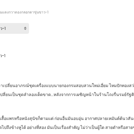
่กินแตงกวาดองกลอกตาขุ่นขาว-1
ว-1
อาบน้ำเขาเปลี่ยนอาภรณ์ชุดเครื่องแบบนายกองกรมสอบสวนใหม่เอี่ยม ไหมปักทองสว
ปลี่ยนเป็นชุดลำลองเด็ดขาด…หลังจากการเผชิญหน้าในร้านโถงรื่นรมย์รัฐติงค
อแพรหรือหนังสุนัขก็ตามแต่ ก่อนอื่นมันอบอุ่น อากาศปลายเหมันต์ต้นวสันต
งข้างหูได้ อย่างที่สอง มันเป็นเรื่องสำคัญ ไม่ว่าเป็นผู้ใด สายดำหรือสาย