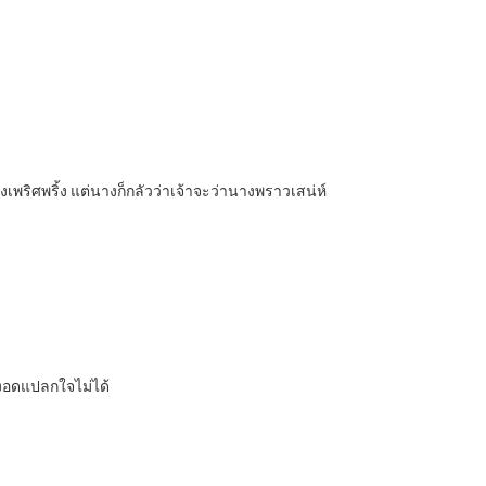
พริศพริ้ง แต่นางก็กลัวว่าเจ้าจะว่านางพราวเสน่ห์
่างอดแปลกใจไม่ได้