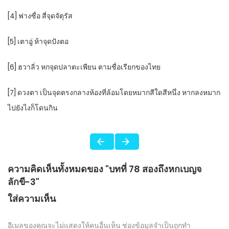
[4] ฟางซื่อ สี่จุดจัตุรัส
[5] เตาอู่ ห้าจุดปังตอ
[6] ฮวาลิ่ว หกจุดปลาตะเพียน ตามชื่อเรียกของไทย
[7] ดวงตา เป็นจุดตรงกลางห้องที่ล้อมโดยหมากสีใดสีหนึ่ง หากลงหมาก
ไปยังไงก็โดนกิน
ความคิดเห็นทั้งหมดของ "บทที่ 78 สองถึงหกเบญจ
ลักขี-3"
ใส่ความเห็น
อีเมลของคุณจะไม่แสดงให้คนอื่นเห็น
ช่องข้อมูลจำเป็นถูกทำ