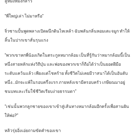
ลู่หมิงหมิงกล่าว
“พี่ใหญ่เล่า ไม่มาหรือ”
จิ่วซานปั้นพูดพลางเปิดผนึกดินไหเหล้า ฉับพลันกลิ่นหอมเตะจมูก ทำให้
ลิ้นในปากเขาสั่นรุนแรง
“พวกเขาหกพี่น้องเกิดในตระกูลหมากล้อม เป็นที่รู้กันว่าหมากล้อมนี้เป็น
หนึ่งสายหลักแห่งวิถีบุ๋น และพ่อของพวกเขาก็ถือได้ว่าเป็นยอดฝีมือ
ระดับแคว้นแล้ว เพียงแต่โชคร้าย ทั้งชีวิตไม่เคยมีวาสนาได้เป็นอันดับ
หนึ่ง…มักจะแพ้ในรอบครึ่งแรก ภายหลังเขามีครอบครัว เกษียณมาอยู่
ชนบทและเริ่มใช้ชีวิตเรียบง่ายธรรมดา”
“เช่นนั้นพวกลูกชายของเขาเข้าสู่เส้นทางหมากล้อมอีกครั้งเพื่อสานฝัน
ให้พ่อ?”
หลิวรุ่ยอิ่งเอ่ยถามขัดคำของเขา