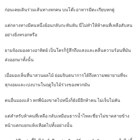
ก่อนเคยเดินร่วมเส้นทางหกคน บนโต๊ะอาหารมีตะเกียบหกคู่
แต่กลางทางมีคนหนึ่งย้อนกลับกะทันหัน นี่ไม่ทำให้ห้าคนที่เหลือสับสน
อย่างยิ่งหรอกหรือ
ยามจ้องมองดวงอาทิตย์ เป็นใครก็รู้สึกถึงแสงและคลื่นความร้อนที่มัน
ส่งออกมาทั้งนั้น
เมื่อมองเห็นที่นาสวนผลไม้ ย่อมจินตนาการได้ถึงความพยายามที่จะ
สุกงอมและเบ่งบานในฤดูใบไม้ร่วงของพวกมัน
คนอื่นมองแล้ว หกพี่น้องขาดไปหนึ่งก็ยังมีอีกห้าคน ไม่เจ็บไม่คัน
แต่สำหรับห้าคนที่เหลือ กลับเหมือนธารน้ำไหลเชี่ยวไม่ขาดสายข้าง
หน้าแตกแยกแห้งเหือดไปทั้งอย่างนั้น