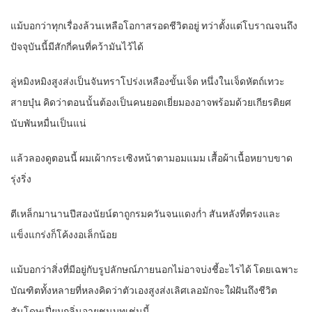
แม้บอกว่าทุกเรื่องล้วนเหลือโอกาสรอดชีวิตอยู่ ทว่าตั้งแต่โบราณจนถึง
ปัจจุบันนี้มีสักกี่คนที่คว้ามันไว้ได้
ลู่หมิงหมิงสูงส่งเป็นจันทราโปร่งเหลืองขั้นเจ็ด หนึ่งในเจ็ดหัตถ์เทวะ
สายบุ๋น คิดว่าตอนนั้นต้องเป็นคนยอดเยี่ยมองอาจพร้อมด้วยเกียรติยศ
นับพันหมื่นเป็นแน่
แล้วลองดูตอนนี้ ผมเผ้ากระเซิงหน้าตามอมแมม เสื้อผ้าเนื้อหยาบขาด
รุ่งริ่ง
ตีเหล็กมานานปีสองนัยน์ตาถูกรมควันจนแดงก่ำ สันหลังที่ตรงและ
แข็งแกร่งก็โค้งงอเล็กน้อย
แม้บอกว่าสิ่งที่มีอยู่กับรูปลักษณ์ภายนอกไม่อาจบ่งชี้อะไรได้ โดยเฉพาะ
บัณฑิตทั้งหลายที่หลงคิดว่าตัวเองสูงส่งเลิศเลอมักจะใฝ่ฝันถึงชีวิต
สันโดษเปี่ยมกลิ่นอายชนบทเช่นนี้