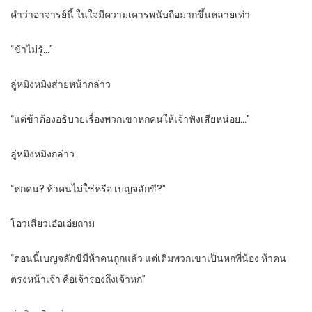
คำว่าอาจารย์นี้ ในใจมีความเคารพนับถือมากขึ้นหลายเท่า
“ข้าไม่รู้…”
ลู่หมิงหมิงส่ายหน้ากล่าว
“แต่ข้าต้องอธิบายเรื่องพวกเขาหกคนให้เจ้าฟังเสียหน่อย…”
ลู่หมิงหมิงกล่าว
“หกคน? ห้าคนไม่ใช่หรือ เบญจลักขี?”
โอวเสี่ยวเอ๋อเอ่ยถาม
“ตอนนี้เบญจลักขีมีห้าคนถูกแล้ว แต่เดิมพวกเขาเป็นหกพี่น้อง ห้าคน
ตรงหน้าเจ้า คือเจ้ารองถึงเจ้าหก”