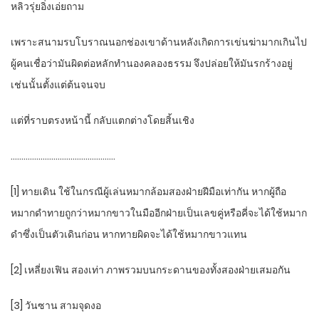
หลิวรุ่ยอิ่งเอ่ยถาม
เพราะสนามรบโบราณนอกช่องเขาด้านหลังเกิดการเข่นฆ่ามากเกินไป
ผู้คนเชื่อว่ามันผิดต่อหลักทำนองคลองธรรม จึงปล่อยให้มันรกร้างอยู่
เช่นนั้นตั้งแต่ต้นจนจบ
แต่ที่ราบตรงหน้านี้ กลับแตกต่างโดยสิ้นเชิง
………………………………………….
[1] ทายเดิน ใช้ในกรณีผู้เล่นหมากล้อมสองฝ่ายฝีมือเท่ากัน หากผู้ถือ
หมากดำทายถูกว่าหมากขาวในมืออีกฝ่ายเป็นเลขคู่หรือคี่จะได้ใช้หมาก
ดำซึ่งเป็นตัวเดินก่อน หากทายผิดจะได้ใช้หมากขาวแทน
[2] เหลี่ยงเฟิน สองเท่า ภาพรวมบนกระดานของทั้งสองฝ่ายเสมอกัน
[3] วันซาน สามจุดงอ