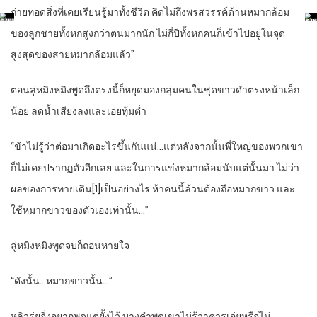
ถ่ายทอดสิ่งที่เคยเรียนรู้มาทั้งชีวิต คิดไม่ถึงพรสวรรค์ด้านหมากล้อม
ของลูกชายทั้งหกสูงกว่าตนมากนัก ไม่กี่ปีทั้งหกคนก็เข้าไปอยู่ในจุด
สูงสุดของสายหมากล้อมแล้ว”
ตอนลู่หมิงหมิงพูดถึงตรงนี้ก็หยุดมองกลุ่มคนในชุดขาวดำตรงหน้าเล็ก
น้อย ลดน้ำเสียงลงและเอ่ยทุ้มต่ำ
“ข้าไม่รู้ว่าต่อมาเกิดอะไรขึ้นกันแน่…แต่หลังจากนั้นพี่ใหญ่ของพวกเขา
ก็ไม่เคยปรากฏตัวอีกเลย และในการแข่งหมากล้อมนับแต่นั้นมา ไม่ว่า
ผลของการทายเดิน[1]เป็นอย่างไร ห้าคนนี้ล้วนต้องถือหมากขาว และ
ใช้หมากขาวของตัวเองเท่านั้น…”
ลู่หมิงหมิงพูดจบก็ถอนหายใจ
“ดังนั้น…หมากขาวนั้น…”
หลิวรุ่ยอิ่งอยากพูดแต่ยั้งไว้ บางคำพูดเขาไม่รู้ว่าควรเอ่ยหรือไม่