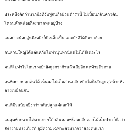
ประหนึ่งคิดว่าหากมือที่จับพู่กันถือม้วนตำรานี้ ไม่เปื้อนกลิ่นคาวดิน
โคลนสักหน่อยก็จะขาดทุนอยู่บ้าง
แต่อย่างน้อยลู่หมิงหมิงก็ตีเหล็กเป็น และยังตีได้ดีมากด้วย
คนส่วนใหญ่ได้แต่แห่กันไปทำนู่นทำนี่แต่ไม่ได้ดีเด่อะไร
คนที่ไปทำไร่ไถนา หญ้ายังสูงกว่าก้านถั่วเสียอีก สุดท้ายหิวตาย
คนที่อยากปลูกต้นไม้ เห็นผลไม้เต็มสวนกลับหยิบไม่ถึงสักลูก สุดท้ายหิว
ตายเหมือนกัน
คนที่มีรสนิยมยิ่งกว่ากลับปลูกแค่ดอกไม้
แต่สุดท้ายหากได้ตายภายใต้กลิ่นหอมพร้อมกลีบดอกไม้เต็มปาก ก็ถือว่า
สง่างามทรงเกียรติ ดูมีความเฉพาะตัวมากกว่าสองคนแรก