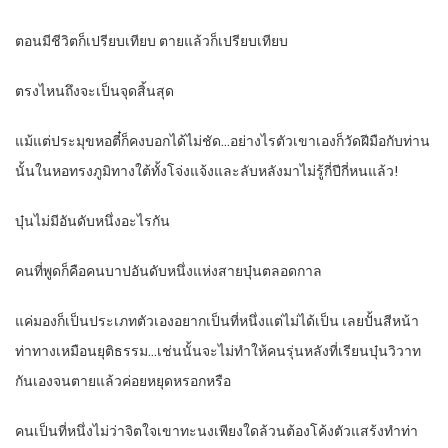
ตอนมีชีวิตก็เปรียบเทียบ ตายแล้วก็เปรียบเทียบ
ตรงไหนถึงจะเป็นจุดสิ้นสุด
แม้แต่ประมุขหอตี๋ก็คงบอกได้ไม่ชัด…อย่างไรตัวเขาเองก็วัดฝีมือกับท่าน
นั้นในหอทรงภูมิทางใต้ทั้งโจ่งแจ้งและลับหลังมาไม่รู้กี่ปีกี่หนแล้ว!
บุ๋นไม่มีอันดับหนึ่งอะไรกัน
คนที่พูดก็คือคนบาปอันดับหนึ่งแห่งสายบุ๋นตลอดกาล
แค่มองก็เป็นประเภทตัวเองอยากเป็นที่หนึ่งแต่ไม่ได้เป็น เลยปั้นสีหน้า
ท่าทางเหมือนยุติธรรม…เช่นนั้นจะไม่ทำให้คนรุ่นหลังที่เรียนบุ๋นวิวาท
กันเองจนตายแล้วค่อยหยุดหรอกหรือ
คนเป็นที่หนึ่งไม่ว่าจิตใจเขาทะนงเพียงใดล้วนต้องโค้งตัวแสร้งทำท่า