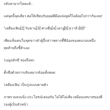
กลับหายากโดยแท้…
แค่จุดนี้จุดเดียว ต่อให้เทียบกับยอดฝีมือแห่งยุคก็ไม่ด้อยไปกว่ากันเลย!
“เหลี่ยงเฟิน[2] วันซาน[3] ฟางซื่อ[4] เตาอู่[5] ฮวาลิ่ว[6]!”
เพียงเห็นคนในชุดขาวดำผู้นี้กล่าวพลางชี้พี่น้องของตนรอบหนึ่ง
สุดท้ายถึงชี้ตัวเอง
‘เบญจลักขี’ สองถึงหก
ตั้งชื่อด้วยการเดินหมากล้อมทั้งหมด
‘เหลี่ยงเฟิน’ เป็นรูปแบบตายตัว
ภาพรวมสงบนิ่ง ประโยชน์เสมอกัน ไม่ได้ไม่เสีย เหมือนบทบาทของพี่
รองผู้เป็นหัวหน้า