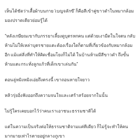
เห็นได้ชัดว่าเสื้อผ้าบนกาย ‘เบญจลักขี’ ก็คือสีเข้าคู่ขาวดำในหมากล้อม
มองปราดเดียวย่อมรู้ได้
“หลังเกษียณเขากับภรรยาเลี้ยงดูบุตรหกคน แต่ด้วยเงามืดในใจตน กลับ
ห้ามไม่ให้เหล่าบุตรชายแตะต้องเรื่องใดก็ตามที่เกี่ยวข้องกับหมากล้อม
อีก แม้แต่สิ่งที่ทำให้คิดเชื่อมโยงก็ไม่ได้ ในบ้านห้ามมีสีขาวดำ ถึงขั้น
ห้ามแตะกระทั่งลูกแก้วที่เด็กเขาเล่นกัน”
ตอนลู่หมิงหมิงเอ่ยถึงตรงนี้ เขาถอนหายใจยาว
หลิวรุ่ยอิ่งฟังออกถึงความจนใจและเศร้าสร้อยจากในนั้น
ไม่รู้ใครเคยบอกไว้ว่าคนเราเอาชนะธรรมชาติได้
แต่ในความเป็นจริงต่อให้ธรรมชาติจามแค่ทีเดียว ก็ไม่รู้จะทำให้คน
มากมายเท่าไรตายอยู่กลางภูเขา