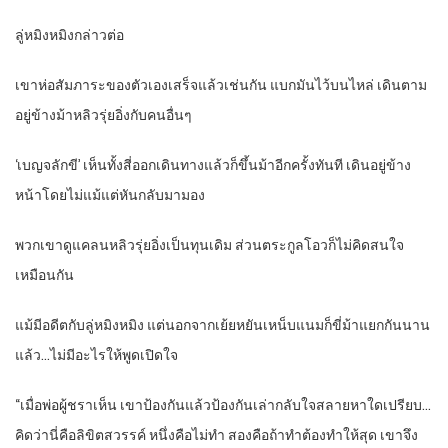
ลู่หมิงหมิงกล่าวต่อ
เขาห่อสัมภาระของตัวเองเสร็จแล้วเช่นกัน แบกมันไว้บนไหล่ เดินตาม
อยู่ข้างม้าหลิวรุ่ยอิ่งกับคนอื่นๆ
‘เบญจลักขี’ เห็นทั้งสี่ออกเดินทางแล้วก็ขึ้นม้าอีกครั้งทันที เดินอยู่ข้าง
หน้าโดยไม่แม้แต่หันกลับมามอง
พวกเขาดูแคลนหลิวรุ่ยอิ่งเป็นทุนเดิม ส่วนตระกูลโอวก็ไม่คิดสนใจ
เหมือนกัน
แม้มีอดีตกับลู่หมิงหมิง แต่นอกจากเย้ยหยันเหน็บแนมก็ขี่ม้าแยกกันนาน
แล้ว…ไม่มีอะไรให้พูดเปิดใจ
“เมื่อพ่อผู้ชราเห็น เขาป้องกันแล้วป้องกันเล่ากลับใจสลายหาใดเปรียบ…
คิดว่านี่คือลิขิตสวรรค์ หนึ่งคือไม่ทำ สองคือถ้าทำต้องทำให้สุด เขาจึง