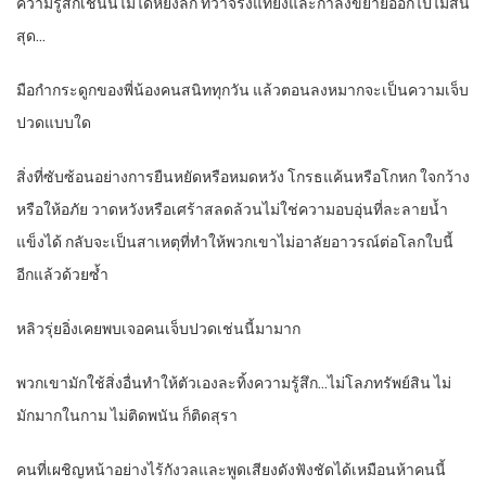
ความรู้สึกเช่นนี้ไม่ได้หยั่งลึก ทว่าจริงแท้ยิ่งและกำลังขยายออกไปไม่สิ้น
สุด…
มือกำกระดูกของพี่น้องคนสนิททุกวัน แล้วตอนลงหมากจะเป็นความเจ็บ
ปวดแบบใด
สิ่งที่ซับซ้อนอย่างการยืนหยัดหรือหมดหวัง โกรธแค้นหรือโกหก ใจกว้าง
หรือให้อภัย วาดหวังหรือเศร้าสลดล้วนไม่ใช่ความอบอุ่นที่ละลายน้ำ
แข็งได้ กลับจะเป็นสาเหตุที่ทำให้พวกเขาไม่อาลัยอาวรณ์ต่อโลกใบนี้
อีกแล้วด้วยซ้ำ
หลิวรุ่ยอิ่งเคยพบเจอคนเจ็บปวดเช่นนี้มามาก
พวกเขามักใช้สิ่งอื่นทำให้ตัวเองละทิ้งความรู้สึก…ไม่โลภทรัพย์สิน ไม่
มักมากในกาม ไม่ติดพนัน ก็ติดสุรา
คนที่เผชิญหน้าอย่างไร้กังวลและพูดเสียงดังฟังชัดได้เหมือนห้าคนนี้