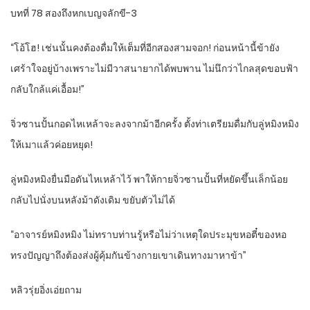
บทที่ 78 สองถึงหกเบญจลักขี-3
“โอ้โฮ! เช่นนั้นคงต้องดื่มให้เต็มที่อีกสองสามจอก! ก่อนหน้านี้ข้ายัง
เศร้าใจอยู่บ้างเพราะไม่มีวาสนายากได้พบพาน ไม่นึกว่าไกลสุดขอบฟ้า
กลับใกล้แค่เอื้อม!”
จิ่วซานปั้นกอดไหเหล้าจะลงจากม้าอีกครั้ง ตั้งท่าเตรียมดื่มกับลู่หมิงหมิง
ให้เมาแล้วค่อยหยุด!
ลู่หมิงหมิงยื่นมือดันไหเหล้าไว้ พาให้กายจิ่วซานปั้นที่หยัดขึ้นเล็กน้อย
กลับไปนั่งบนหลังม้าดังเดิม ขยับตัวไม่ได้
“อาจารย์หมิงหมิง ไม่ทราบท่านรู้หรือไม่ว่าเหตุใดประมุขหอตี๋ของหอ
ทรงปัญญาถึงต้องส่งผู้คุ้มกันข้างกายเขาเดินทางมาหาข้า”
หลิวรุ่ยอิ่งเอ่ยถาม