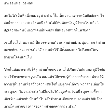
ทางอ่อนน้อมถ่อมตน
คนไม่ได้เป็นที่หนึ่งมองอยู่ข้างล่างก็ไม่เห็นว่าน่าเคารพนับถือสักเท่าไร
ถ่มน้ำลายกล่าวประโยคหนึ่ง ‘บุ๋นไม่มีอันดับหนึ่ง ภูมิใจอะไร’ แล้วก็
ปฏิเสธผลงานชิ้นเอกที่คนอื่นทุ่มเทเขียนอย่างหนักในพริบตา
เช่นนี้วนไปวนมา แม้เป็นวงจรตายตัว แต่สุดท้ายยังคงนุ่มนวลกว่าสาย
หมากล้อมเยอะ อย่างไรก็รักษาหน้าไว้ได้ทั้งสองฝ่าย ไม่ถึงกับมีใคร
ลำบากใจจนเกินไป
“ดังนั้นต่อมาเขาจึงให้ลูกชายทั้งหกของตนไปเรียนบุ๋นกันหมด ภูมิใจกับ
การใช้ภาษาสวยหรูทุกวัน มองแล้วให้ความรู้สึกยากอธิบาย แต่การให้
ความรู้พื้นฐานเพื่อสร้างความสนใจนั้นปลูกฝังได้จริง ทว่าสายเลือดใน
กระดูกเขาไม่ว่าอย่างไรก็เปลี่ยนไม่ได้…สุดท้ายวันหนึ่ง ลูกชายทั้งหก
เลิกเรียนแล้วกลับบ้านช้าไปครึ่งชั่วยาม เมื่อพ่อสอบถามแล้ว ก็ยังล้วง
เอาเม็ดหมากขาวดำสองสามตัวออกจากกระเป๋า…”