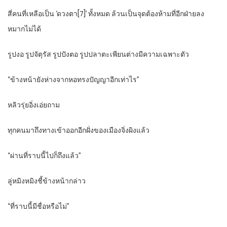
สี่คนที่เหลือเป็น ‘ดวงตา[7]’ ทั้งหมด ล้วนเป็นจุดต้องห้ามที่อีกฝ่ายลง
หมากไม่ได้
รูปงอ รูปจัตุรัส รูปปังตอ รูปปลาตะเพียนต่างมีความเฉพาะตัว
“ข้างหน้ายังห่างจากหอทรงปัญญาอีกเท่าไร”
หลิวรุ่ยอิ่งเอ่ยถาม
ทุกคนมาถึงทางเข้าออกอีกฝั่งของเมืองจิ่งผิงแล้ว
“ผ่านที่ราบนี้ไปก็ถึงแล้ว”
ลู่หมิงหมิงชี้ข้างหน้ากล่าว
“ที่ราบนี้มีชื่อหรือไม่”