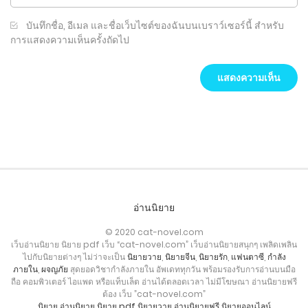
บันทึกชื่อ, อีเมล และชื่อเว็บไซต์ของฉันบนเบราว์เซอร์นี้ สำหรับ
การแสดงความเห็นครั้งถัดไป
อ่านนิยาย
© 2020 cat-novel.com
เว็บอ่านนิยาย นิยาย pdf เว็บ “cat-novel.com” เว็บอ่านนิยายสนุกๆ เพลิดเพลิน
ไปกับนิยายต่างๆ ไม่ว่าจะเป็น
นิยายวาย
,
นิยายจีน
,
นิยายรัก
,
แฟนตาซี
,
กำลัง
ภายใน
,
ผจญภัย
สุดยอดวิชากำลังภายใน อัพเดททุกวัน พร้อมรองรับการอ่านบนมือ
ถือ คอมพิวเตอร์ ไอแพด หรือแท็บเล็ต อ่านได้ตลอดเวลา ไม่มีโฆษณา อ่านนิยายฟรี
ต้อง เว็บ ”cat-novel.com”
นิยาย
อ่านนิยาย
นิยาย pdf
นิยายวาย
อ่านนิยายฟรี
นิยายออนไลน์