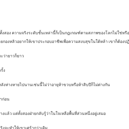
่านทั้งสอง ความจริงระดับชั้นเหล่านี้ก็เป็นกฎเกณฑ์ตามสภาพของโลกไม่ใช่หรื
งนายกองหลิวอยากให้เขาประกอบอาชีพเพื่อความสงบสุขในใต้หล้า เขาก็ต้องปฏิบ
จะว่ายาวก็ยาว
ั้ง
ังห่างหายไปนานเช่นนี้ไม่ว่าอายุห้าขวบหรือห้าสิบปีก็ไม่ต่างกัน
่าก่อน
ล้ว แต่ทั้งสองฝ่ายกลับรู้ว่าในใจเหลือพื้นที่ส่วนหนึ่งอยู่เสมอ
จริงจะทำให้เขาเศร้ากว่าเดิม