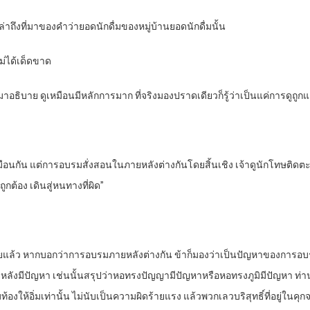
 เล่าถึงที่มาของคำว่ายอดนักดื่มของหมู่บ้านยอดนักดื่มนั้น
นไม่ได้เด็ดขาด
รมดามาอธิบาย ดูเหมือนมีหลักการมาก ที่จริงมองปราดเดียวก็รู้ว่าเป็นแค่การดูถ
อนกัน แต่การอบรมสั่งสอนในภายหลังต่างกันโดยสิ้นเชิง เจ้าดูนักโทษติดตะ
กต้อง เดินสู่หนทางที่ผิด”
อบเสียแล้ว หากบอกว่าการอบรมภายหลังต่างกัน ข้าก็มองว่าเป็นปัญหาของการ
ลังมีปัญหา เช่นนั้นสรุปว่าหอทรงปัญญามีปัญหาหรือหอทรงภูมิมีปัญหา ท่าน
ท้องให้อิ่มเท่านั้น ไม่นับเป็นความผิดร้ายแรง แล้วพวกเลวบริสุทธิ์ที่อยู่ในค