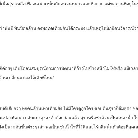
วยมีเนื้อสุราเหลือเฟือจนเน่าเหม็นกับคนจนหนาวและหิวตาย แต่ขอทานที่อยู
่าพันปี พันปีต่อล้าน คงพอทัดเทียมกันได้กระมัง แล้วเหตุใดมักมีคนวิจารณ์ว่
ค่อยๆ เติบโตจนสมบูรณ์ตามการพัฒนาที่ก้าวไปข้างหน้าไม่ใช่หรือ แม้เวลายาว
ี่ม้วนเปลี่ยนแปลงได้เสียที่ไหน”
ดีเสียกว่า ทุกคนล้วนเท่าเทียมยิ่ง ไม่มีใครดูถูกใคร ชอบดื่มสุราก็ดื่มสุรา ชอ
่ยนแปลงพัฒนา กลับแบ่งสูงส่งต่ำต้อยก่อนแล้ว สุราหรือชาล้วนเป็นแหล่งน้ำ
เป็นระดับชั้นต่างๆ เล่า พอเป็นเช่นนี้ น้ำที่ไร้สีและไร้กลิ่นนั้นต่ำต้อยที่สุด