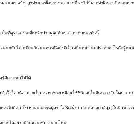
รศึกษา หอทรงปัญญาท่านก่อตั้งมานานขนาดนี้ จะไม่มีพวกทำผิดละเมิดกฎหมา
นปั้นที่ดูรังแกง่ายที่สุดอ้าปากพูดแล้วจะปะทะกับตนเช่นนี้
กัน คนกลับไม่เหมือนกัน คนคนหนึ่งยังมีเป็นหมื่นหน้า นับประสาอะไรกับผู้คนน
ดรู้สึกขบขันไม่ได้
ต้องเข้าใจโลกน้อยมากเป็นแน่ ท่าทางเหมือนใช้ชีวิตอยู่ในฝันกลางวันโดยสมบูร
นนไม่มีคนเก็บ ทุกคนเคารพผู้อาวุโสรักเด็ก แม่เมตตาลูกกตัญญูในฝันของเ
า อยากได้อยากมีกันถ้วนหน้าขนาดไหน