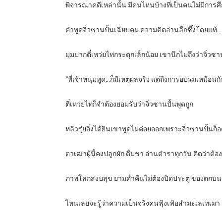
พิจารณาคดีเหล่านั้น มีคนไหนบ้างที่เป็นคนไม่มีกา
คำพูดจิ่วซานปั้นเฉียบคม ความคิดอ่านลึกซึ้งโดยแท้…
มุมปากตี๋เหว่ยไท่กระตุกเล็กน้อย เขานึกไม่ถึงว่าจิ่วซา
“ที่เจ้าหนุ่มพูด…ก็มีเหตุผลจริง แต่ถึงการอบรมเหมือน
ตี๋เหว่ยไท่ก็จำต้องยอมรับว่าจิ่วซานปั้นพูดถูก
หลิวรุ่ยอิ่งได้ยินเขาพูดไม่ค่อยออกเพราะจิ่วซานปั้นก็อ
ตาเฒ่าผู้นี้คงปลูกผัก ดื่มชา อ่านตำราทุกวัน คิดว่า
ภาพโลกสงบสุข ยามค่ำคืนไม่ต้องปิดประตู ของตกบนถ
ไหนเลยจะรู้ว่าความเป็นจริงคนฟุ้งเฟ้อสำมะเลเทเม