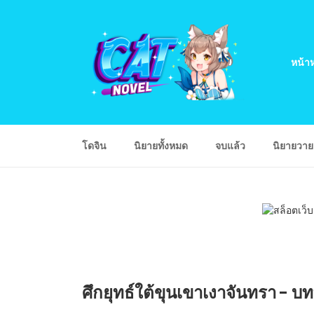
หน้าห
โดจิน
นิยายทั้งหมด
จบแล้ว
นิยายวา
ศึกยุทธ์ใต้ขุนเขาเงาจันทรา - บท