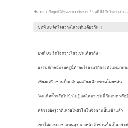
Home
ศึกยุทธ์ใต้ขุนเขาเงาจันทรา
บทที่ 83 จิตใจสว่างไสวเ
บทที่ 83 จิตใจสว่างไสวเช่นเดียวกัน-1
ธรรมลักษณ์บรมครูนี้ทำอะไรตามวิถีของตัวเองมาตลอด ห
เพียงแต่จิ่วซานปั้นกลับพูดเสียงเฉียบขาดโดยพลัน
“คนเลิศล้ำหรือไม่ข้าไม่รู้ แต่โตมาเช่นนี้กันหมด หร
หลิวรุ่ยอิ่งรู้ว่าตี๋เหว่ยไท่ยั่วโมโหจิ่วซานปั้นเข้าแล้ว
เขาไม่ควรยกชาแทนสุราต่อหน้าจิ่วซานปั้นเป็นอย่างย