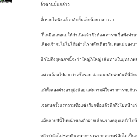
จิ่วซานปั้นกล่าว
ตี๋เหว่ยไท่ฟังแล้วกลับยิ้มเล็กน้อย กล่าวว่า
“ก็เหมือนพ่อแม่ให้กำเนิดเจ้า จึงต้องเคารพเชื่อฟังท
เสียงเจ้าจะไม่ไปได้อย่างไร หลักเดียวกัน พ่อแม่ขอ
นึกไม่ถึงยุทธภพนี้จะว่าใหญ่ก็ใหญ่ เส้นทางในยุทธภพ
แต่วนอ้อมไปมากว่าครึ่งรอบ สองคนกลับพบกันที่นี่อีกคร
แม้ทั้งสองต่างอายุยังน้อย แต่ความดีใจจากการพบกันหล
เจอกันครั้งแรกถามชื่อแซ่ เรียกชื่อแล้วนึกถึงใบหน้าเก
แม้หลายปีนี้ใบหน้าของอีกฝ่ายเลือนรางคลุมเครือไปบ้างแ
หลิวรุ่ยอิ่งไม่ชอบจินตนาการ เพราะความรู้สึกไม่เป็น