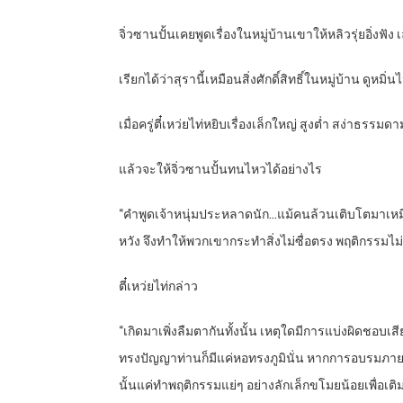
จิ่วซานปั้นเคยพูดเรื่องในหมู่บ้านเขาให้หลิวรุ่ยอิ่งฟัง
เรียกได้ว่าสุรานี้เหมือนสิ่งศักดิ์สิทธิ์ในหมู่บ้าน ดูหมิ่
เมื่อครู่ตี๋เหว่ยไท่หยิบเรื่องเล็กใหญ่ สูงต่ำ สง่าธร
แล้วจะให้จิ่วซานปั้นทนไหวได้อย่างไร
“คำพูดเจ้าหนุ่มประหลาดนัก…แม้คนล้วนเติบโตมาเหมื
หวัง จึงทำให้พวกเขากระทำสิ่งไม่ซื่อตรง พฤติกรรมไม่ถู
ตี๋เหว่ยไท่กล่าว
“เกิดมาเพิ่งลืมตากันทั้งนั้น เหตุใดมีการแบ่งผิดช
ทรงปัญญาท่านก็มีแค่หอทรงภูมินั่น หากการอบรมภายห
นั้นแค่ทำพฤติกรรมแย่ๆ อย่างลักเล็กขโมยน้อยเพื่อเติม