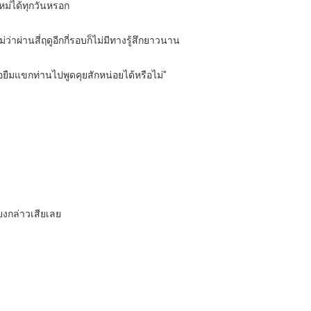
ใหม่ได้ทุกวันหรอก
่ว่าผ่านสี่ฤดูอีกกี่รอบก็ไม่มีทางรู้สึกยาวนาน
ืมแขกท่านไปพูดคุยสักหน่อยได้หรือไม่”
ียงกล่าวเสียเลย