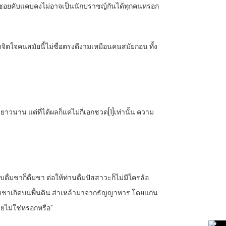
่ในซอยคับแคบคงไม่อาจเป็นนักปราชญ์กันได้ทุกคนหรอก
าจิตใจคนสมัยนี้ไม่ซื่อตรงดีงามเหมือนคนสมัยก่อน ทั้ง
นาน แต่ที่ได้ผลก็แค่ไม่กี่เอกชวด[1]เท่านั้น ความ
บดื่มชาก็ดื่มชา ต่อให้ท่านดื่มปัสสาวะก็ไม่มีใครล้อ
 ใบชาเกิดบนพื้นดิน ส่าเหล้ามาจากธัญญาหาร โดยแก่น
เลยไม่ใช่หรอกหรือ”