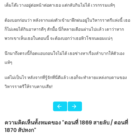
เต็มโต๊ะวางอยู่ต่อหน้าต่อตาเธอ แต่กลับกินไม่ได้ เวรกรรมแท้ๆ
ต้องบอกก่อนว่า หลังจากแฝงตัวเข้ามาฝึกฝนอยู่ในวิหารราตรีแห่งนี้ เธอ
ก็ไม่เคยได้กินอาหารดีๆ สักมื้อ นี่ก็หลายเดือนผ่านไปแล้ว เดาว่าหาก
พวกเขาเห็นเธอในตอนนี้ จะต้องบอกว่าเธอหิวโซจนผอมแน่ๆ
นึกมาถึงตรงนี้ก็อดแอบถอนใจไม่ได้ เธอช่างหาเรื่องลำบากให้ตัวเอง
แท้ๆ
แต่ไม่เป็นไร หลังจากที่รู้จักที่นี่ดีแล้ว เธอก็จะทำลายแหล่งกบดานของ
วิหารราตรีให้ราบคาบเสีย!
ความคิดเห็นทั้งหมดของ "ตอนที่ 1869 สายลับ / ตอนที่
1870 สัปหงก"