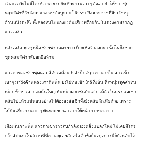
เริ่มแรกยังไม่มีใครสังเกต กระทั่งเสียงกรนเบาๆ ดังมา ทำให้ชายชุด
คลุมสีดำที่กำลังสะสางกองข้อมูลบนโต๊ะรวมถึงชายชราที่ยืนเฝ้าอยู่
ด้านหนึ่งตะลึง ทั้งสองหันไปมองยังต้นเสียงพร้อมกัน ในดวงตาปรากฏ
แววงงงัน
หลังงงงันอยู่ครู่หนึ่ง ชายชราหมายจะเรียกเฟิ่งจิ่วออกมา นึกไม่ถึงชาย
ชุดคลุมสีดำกลับยกมือห้าม
แววตาของชายชุดคลุมสีดำเหมือนกำลังนึกสนุก เขาลุกขึ้น สาวเท้า
เบาๆ มาถึงด้านหลังเสาต้นนั้น ยังไม่ทันเข้าใกล้ ก็เห็นเด็กหนุ่มชุดดำหัน
หน้าเข้าหาเสากลมต้นใหญ่ หันหน้าผากชนกับเสา แม้ตัวยืนตรง แต่เขา
หลับไปแล้วแน่นอนอย่างไม่ต้องสงสัย อีกทั้งยังหลับลึกเสียด้วย เพราะ
ได้ยินเสียงกรนเบาๆ ดังลอดออกมาจากใต้หน้ากากของเขา
เมื่อเห็นภาพนั้น แววตาเขาราวกับกำลังมองดูสิ่งแปลกใหม่ ไม่เคยมีใคร
กล้าสัปหงกในสถานที่ที่เขาอยู่เลยสักครั้ง อีกทั้งยืนอยู่อย่างนี้ก็ยังหลับได้