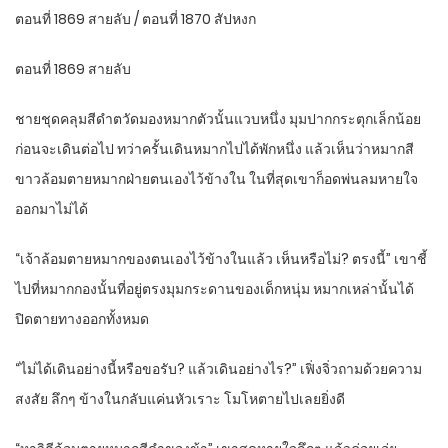
ตอนที่ 1869 สายลับ / ตอนที่ 1870 สัปหงก
ตอนที่ 1869 สายลับ
ชายชุดคลุมสีดำตวัดมองหมากตัวนั้นแวบหนึ่ง มุมปากกระตุกเล็กน้อย
ก่อนจะเดินต่อไป ทว่าครั้นเดินหมากไปได้พักหนึ่ง แล้วเห็นว่าหมากสี
ขาวล้อมตายหมากฝ่ายตนเองไว้ข้างใน ในที่สุดเขาก็อดพ่นลมหายใจ
ออกมาไม่ได้
“เจ้าล้อมตายหมากของตนเองไว้ข้างในแล้ว เห็นหรือไม่? ตรงนี้” เขาชี้
ไปที่หมากกองนั้นที่อยู่ตรงมุมกระดานของเด็กหนุ่ม หมากเหล่านั้นได้
ปิดตายทางออกทั้งหมด
“ไม่ได้เดินอย่างนี้หรือขอรับ? แล้วเดินอย่างไร?” เฟิ่งจิ่วถามด้วยความ
สงสัย ลึกๆ ข้างในกลับแค่นหัวเราะ โมโหตายไปเลยยิ่งดี