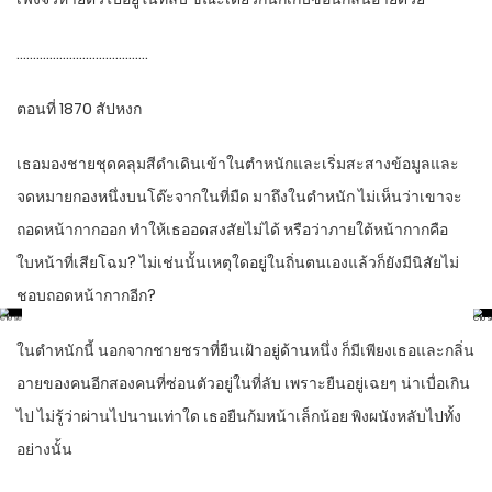
………………………………….
ตอนที่ 1870 สัปหงก
เธอมองชายชุดคลุมสีดำเดินเข้าในตำหนักและเริ่มสะสางข้อมูลและ
จดหมายกองหนึ่งบนโต๊ะจากในที่มืด มาถึงในตำหนัก ไม่เห็นว่าเขาจะ
ถอดหน้ากากออก ทำให้เธออดสงสัยไม่ได้ หรือว่าภายใต้หน้ากากคือ
ใบหน้าที่เสียโฉม? ไม่เช่นนั้นเหตุใดอยู่ในถิ่นตนเองแล้วก็ยังมีนิสัยไม่
ชอบถอดหน้ากากอีก?
ในตำหนักนี้ นอกจากชายชราที่ยืนเฝ้าอยู่ด้านหนึ่ง ก็มีเพียงเธอและกลิ่น
อายของคนอีกสองคนที่ซ่อนตัวอยู่ในที่ลับ เพราะยืนอยู่เฉยๆ น่าเบื่อเกิน
ไป ไม่รู้ว่าผ่านไปนานเท่าใด เธอยืนก้มหน้าเล็กน้อย พิงผนังหลับไปทั้ง
อย่างนั้น