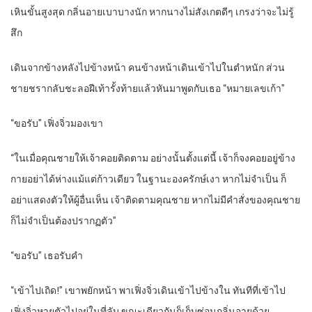
เหินขั้นสูงสุด กลิ่นอายเบาบางนัก หากนางไม่สังเกตดีๆ เกรงว่าจะไม่รู้
สึก
เดินจากข้างหลังไปข้างหน้า คนข้างหน้าเดินเข้าไปในตำหนัก ส่วน
ชายชรากลับชะลอฝีเท้ารั้งท้ายแล้วหันมาพูดกับเธอ “หมายเลขเก้า”
“ขอรับ” เฟิ่งจิ่วมองเขา
“ในเมื่อคุณชายให้เจ้าคอยติดตาม อย่างนั้นตั้งแต่นี้ เจ้าก็จงคอยอยู่ข้าง
กายอย่าได้ห่างแม้แต่ก้าวเดียว ในฐานะองครักษ์เงา หากไม่จำเป็น ก็
อย่าแสดงตัวให้ผู้อื่นเห็น เจ้าติดตามคุณชาย หากไม่มีคำสั่งของคุณชาย
ก็ไม่จำเป็นต้องปรากฏตัว”
“ขอรับ” เธอรับคำ
“เข้าไปเถิด!” เขาพยักหน้า พาเฟิ่งจิ่วเดินเข้าไปข้างใน ทันทีที่เข้าไป
เฟิ่งจิ่วหายตัวไปอยู่ในที่ลับ ขณะเดียวกันก็เก็บซ่อนกลิ่นอายด้วย