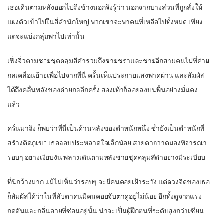
เธอเดินตามหลังออกไปถึงข้างนอกจึงรู้ว่า นอกจากบางส่วนที่ถูกสั่งให้
แฝงตัวเข้าไปในสี่สำนักใหญ่ พวกเขาจะพาคนที่เหลือไปทั้งหมด เพียง
แต่จะแบ่งกลุ่มพาไปเท่านั้น
เฟิ่งจิ่วตามชายชุดคลุมสีดำรวมถึงชายชราและชายอีกสามคนไปที่ค่าย
กลเคลื่อนย้ายเพื่อไปจากที่นี่ ครั้นเห็นประกายแสงพาดผ่าน และสัมผัส
ได้ถึงคลื่นพลังของค่ายกลอีกครั้ง สองเท้าก็ลอยลงบนพื้นอย่างมั่นคง
แล้ว
ครั้นมาถึง ก็พบว่าที่นี่เป็นด้านหลังของตำหนักหนึ่ง ซ้ำยังเป็นตำหนักที่
สร้างติดภูเขา เธอลอบประหลาดใจเล็กน้อย สายตากวาดมองพิจารณา
รอบๆ อย่างเงียบงัน พลางเดินตามหลังชายชุดคลุมสีดำอย่างมีระเบียบ
ที่นี่กว้างมาก แม้ไม่เห็นว่ารอบๆ จะมีคนคอยเฝ้าระวัง แต่ดวงจิตของเธอ
ก็สัมผัสได้ว่าในที่ลับตาคนมีคนคอยจับตาดูอยู่ไม่น้อย อีกทั้งดูจากแรง
กดดันและกลิ่นอายที่ซ่อนอยู่นั้น น่าจะเป็นผู้ฝึกตนที่ระดับสูงกว่าเซียน