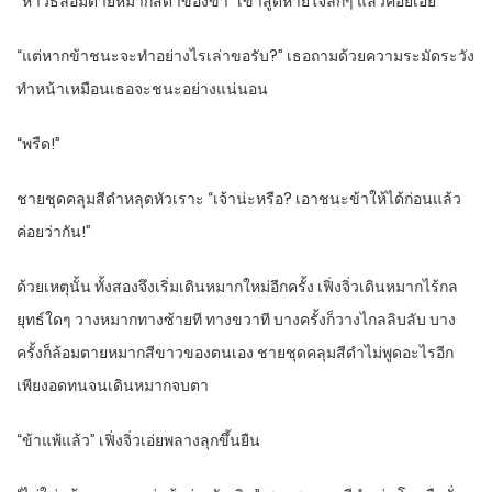
“หาวิธีล้อมตายหมากสีดำของข้า” เขาสูดหายใจลึกๆ แล้วค่อยเอ่ย
“แต่หากข้าชนะจะทำอย่างไรเล่าขอรับ?” เธอถามด้วยความระมัดระวัง
ทำหน้าเหมือนเธอจะชนะอย่างแน่นอน
“พรืด!”
ชายชุดคลุมสีดำหลุดหัวเราะ “เจ้าน่ะหรือ? เอาชนะข้าให้ได้ก่อนแล้ว
ค่อยว่ากัน!”
ด้วยเหตุนั้น ทั้งสองจึงเริ่มเดินหมากใหม่อีกครั้ง เฟิ่งจิ่วเดินหมากไร้กล
ยุทธ์ใดๆ วางหมากทางซ้ายที ทางขวาที บางครั้งก็วางไกลลิบลับ บาง
ครั้งก็ล้อมตายหมากสีขาวของตนเอง ชายชุดคลุมสีดำไม่พูดอะไรอีก
เพียงอดทนจนเดินหมากจบตา
“ข้าแพ้แล้ว” เฟิ่งจิ่วเอ่ยพลางลุกขึ้นยืน