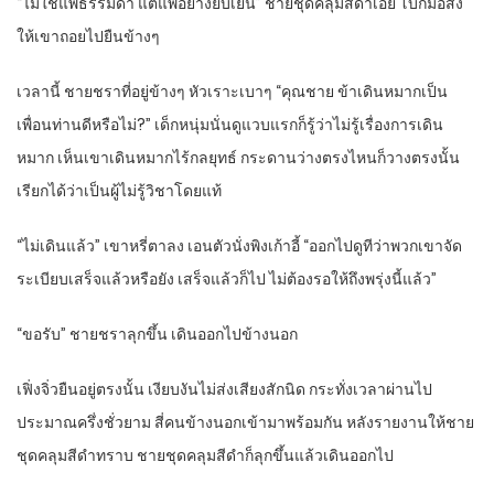
“ไม่ใช่แพ้ธรรมดา แต่แพ้อย่างยับเยิน” ชายชุดคลุมสีดำเอ่ย โบกมือสั่ง
ให้เขาถอยไปยืนข้างๆ
เวลานี้ ชายชราที่อยู่ข้างๆ หัวเราะเบาๆ “คุณชาย ข้าเดินหมากเป็น
เพื่อนท่านดีหรือไม่?” เด็กหนุ่มนั่นดูแวบแรกก็รู้ว่าไม่รู้เรื่องการเดิน
หมาก เห็นเขาเดินหมากไร้กลยุทธ์ กระดานว่างตรงไหนก็วางตรงนั้น
เรียกได้ว่าเป็นผู้ไม่รู้วิชาโดยแท้
“ไม่เดินแล้ว” เขาหรี่ตาลง เอนตัวนั่งพิงเก้าอี้ “ออกไปดูทีว่าพวกเขาจัด
ระเบียบเสร็จแล้วหรือยัง เสร็จแล้วก็ไป ไม่ต้องรอให้ถึงพรุ่งนี้แล้ว”
“ขอรับ” ชายชราลุกขึ้น เดินออกไปข้างนอก
เฟิ่งจิ่วยืนอยู่ตรงนั้น เงียบงันไม่ส่งเสียงสักนิด กระทั่งเวลาผ่านไป
ประมาณครึ่งชั่วยาม สี่คนข้างนอกเข้ามาพร้อมกัน หลังรายงานให้ชาย
ชุดคลุมสีดำทราบ ชายชุดคลุมสีดำก็ลุกขึ้นแล้วเดินออกไป