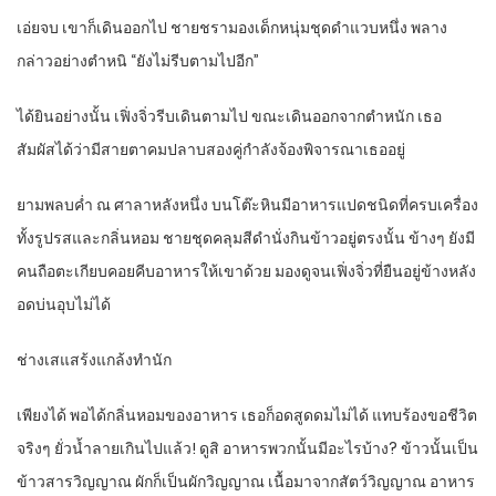
เอ่ยจบ เขาก็เดินออกไป ชายชรามองเด็กหนุ่มชุดดำแวบหนึ่ง พลาง
กล่าวอย่างตำหนิ “ยังไม่รีบตามไปอีก”
ได้ยินอย่างนั้น เฟิ่งจิ่วรีบเดินตามไป ขณะเดินออกจากตำหนัก เธอ
สัมผัสได้ว่ามีสายตาคมปลาบสองคู่กำลังจ้องพิจารณาเธออยู่
ยามพลบค่ำ ณ ศาลาหลังหนึ่ง บนโต๊ะหินมีอาหารแปดชนิดที่ครบเครื่อง
ทั้งรูปรสและกลิ่นหอม ชายชุดคลุมสีดำนั่งกินข้าวอยู่ตรงนั้น ข้างๆ ยังมี
คนถือตะเกียบคอยคีบอาหารให้เขาด้วย มองดูจนเฟิ่งจิ่วที่ยืนอยู่ข้างหลัง
อดบ่นอุบไม่ได้
ช่างเสแสร้งแกล้งทำนัก
เพียงได้ พอได้กลิ่นหอมของอาหาร เธอก็อดสูดดมไม่ได้ แทบร้องขอชีวิต
จริงๆ ยั่วน้ำลายเกินไปแล้ว! ดูสิ อาหารพวกนั้นมีอะไรบ้าง? ข้าวนั้นเป็น
ข้าวสารวิญญาณ ผักก็เป็นผักวิญญาณ เนื้อมาจากสัตว์วิญญาณ อาหาร