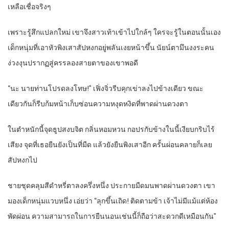
เหลือเชื่อจริงๆ
เพราะรู้สึกแปลกใหม่ เขาจึงสาวเท้าเข้าไปใกล้ๆ ใครจะรู้ในตอนนั้นเอง
เด็กหนุ่มที่เอาหัวพิงเสาสัปหงกอยู่พลันเงยหน้าขึ้น นัยน์ตามึนงงระคน
ง่วงงุนปรากฏสู่ครรลองสายตาของเขาพอดี
“นะ นายท่านโปรดลงโทษ!” เฟิ่งจิ่วรีบคุกเข่าลงไปข้างเดียว ขณะ
เดียวกันก็รีบก้มหน้าเก็บซ่อนความหงุดหงิดที่พาดผ่านดวงตา
ในตำหนักนี้จุดธูปสงบจิต กลิ่นหอมหวน กอปรกับข้างในนี้เงียบกริบไร้
เสียง จุดที่เธอยืนยังเป็นที่มืด แล้วยังยืนพิงเสาอีก ครั้นผ่อนคลายก็เลย
สัปหงกไป
ชายชุดคลุมสีดำหรี่ตาลงครึ่งหนึ่ง ประกายมืดมนพาดผ่านดวงตา เขา
มองเด็กหนุ่มแวบหนึ่ง เอ่ยว่า “ลุกขึ้นเถิด! ติดตามข้า เจ้าไม่มีแม้แต่ห้อง
พัดผ่อน ความสามารถในการยืนนอนเช่นนี้ก็ถือว่าสะดวกดีเหมือนกัน”