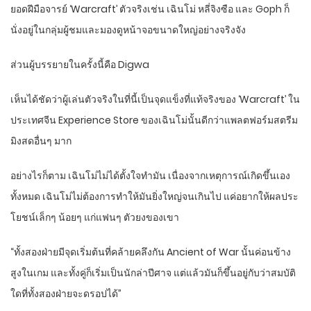
ยอดฝีมือจารย์ ‘Warcraft’ ตัวจริงเช่น เฉินโม่ หลี่จิงซือ และ Goph ก็
นั่งอยู่ในกลุ่มผู้ชมและมองดูหน้าจอขนาดใหญ่อย่างจริงจัง
ส่วนผู้บรรยายในครั้งนี้คือ Digwa
เห็นได้ชัดว่าผู้เล่นตัวจริงในที่นี้เป็นจุดแข็งที่แท้จริงของ ‘Warcraft’ ใน
ประเทศจีน Experience Store ของเฉินโม่นั้นดีกว่าแพลตฟอร์มสตรีม
มิงสดอื่นๆ มาก
อย่างไรก็ตาม เฉินโม่ไม่ได้ตั้งใจทำมัน เนื่องจากเหตุการณ์เกิดขึ้นเอง
ทั้งหมด เฉินโม่ไม่ต้องการทำให้มันยิ่งใหญ่จนเกินไป แค่อยากให้ผลประ
โยชน์เล็กๆ น้อยๆ แก่แฟนๆ ตัวยงของเขา
“ทั้งสองฝ่ายมีจุดเริ่มต้นที่คล้ายคลึงกัน Ancient of War นั้นค่อนข้าง
สูงในเกม และทั้งคู่ก็เริ่มเป็นนักล่าปีศาจ แต่แล้วมันก็ขึ้นอยู่กับว่าสมบัติ
ใดที่ทั้งสองฝ่ายจะดรอปได้”