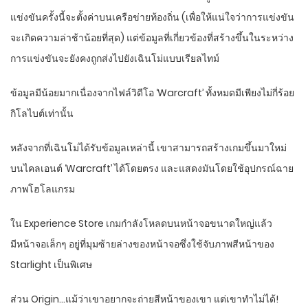
แข่งขันครั้งนี้จะตั้งค่าบนเครือข่ายท้องถิ่น (เพื่อให้แน่ใจว่าการแข่งขัน
จะเกิดความล่าช้าน้อยที่สุด) แต่ข้อมูลที่เกี่ยวข้องที่สร้างขึ้นในระหว่าง
การแข่งขันจะยังคงถูกส่งไปยังเฉินโม่แบบเรียลไทม์
ข้อมูลมีน้อยมากเนื่องจากไฟล์วิดีโอ ‘Warcraft’ ทั้งหมดมีเพียงไม่กี่ร้อย
กิโลไบต์เท่านั้น
หลังจากที่เฉินโม่ได้รับข้อมูลเหล่านี้ เขาสามารถสร้างเกมขึ้นมาใหม่
บนไคลเอนต์ ‘Warcraft’ ได้โดยตรง และแสดงมันโดยใช้อุปกรณ์ฉาย
ภาพโฮโลแกรม
ใน Experience Store เกมกำลังโหลดบนหน้าจอขนาดใหญ่แล้ว
มีหน้าจอเล็กๆ อยู่ที่มุมซ้ายล่างของหน้าจอซึ่งใช้จับภาพสีหน้าของ
Starlight เป็นพิเศษ
ส่วน Origin…แม้ว่าเขาอยากจะถ่ายสีหน้าของเขา แต่เขาทำไม่ได้!