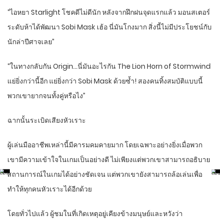
“ไอหยา Starlight โชคดีไม่ดีนัก หลังจากฝึกฝนจุดแรกแล้ว มอนสเตอร์
ระดับห้าได้พัฒนา Sobi Mask เฮ้อ นี่มันโกงมาก สิ่งนี้ไม่มีประโยชน์กับ
นักล่าปีศาจเลย”
“ในทางกลับกัน Origin…นี่มันอะไรกัน The Lion Horn of Stormwind
แย่ยิ่งกว่านี้อีก แย่ยิ่งกว่า Sobi Mask ด้วยซ้ำ! สองคนทิ้งสมบัติแบบนี้
พวกเขายากจนทั้งคู่หรือไง”
ฉากนั้นระเบิดเสียงหัวเราะ
ผู้เล่นมืออาชีพเหล่านี้มีคารมคมคายมาก โดยเฉพาะอย่างยิ่งเมื่อพวก
เขามีความเข้าใจในเกมเป็นอย่างดี ไม่เพียงแต่พวกเขาสามารถอธิบาย
สถานการณ์ในเกมได้อย่างชัดเจน แต่พวกเขายังสามารถล้อเล่นเพื่อ
ทำให้ทุกคนหัวเราะได้อีกด้วย
โดยทั่วไปแล้ว ผู้ชมในที่เกิดเหตุอยู่เคียงข้างมนุษย์และหวังว่า