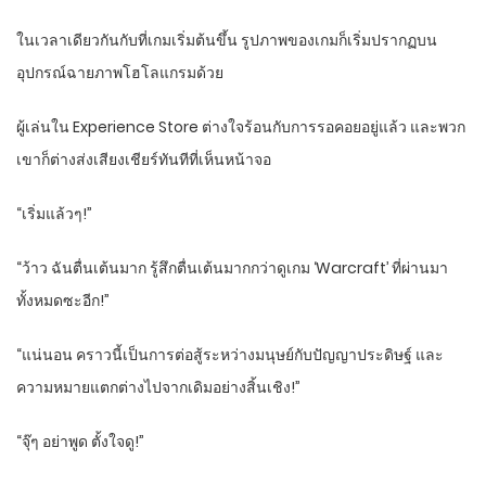
ในเวลาเดียวกันกับที่เกมเริ่มต้นขึ้น รูปภาพของเกมก็เริ่มปรากฏบน
อุปกรณ์ฉายภาพโฮโลแกรมด้วย
ผู้เล่นใน Experience Store ต่างใจร้อนกับการรอคอยอยู่แล้ว และพวก
เขาก็ต่างส่งเสียงเชียร์ทันทีที่เห็นหน้าจอ
“เริ่มแล้วๆ!”
“ว้าว ฉันตื่นเต้นมาก รู้สึกตื่นเต้นมากกว่าดูเกม ‘Warcraft’ ที่ผ่านมา
ทั้งหมดซะอีก!”
“แน่นอน คราวนี้เป็นการต่อสู้ระหว่างมนุษย์กับปัญญาประดิษฐ์ และ
ความหมายแตกต่างไปจากเดิมอย่างสิ้นเชิง!”
“จุ๊ๆ อย่าพูด ตั้งใจดู!”