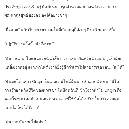
ประดิษฐ์จะต้องเรียนรู้บันทึกหมากรุกจำนวนมากก่อนจึงจะสามารถ
พัฒนากลยุทธ์ของตัวเองได้อย่างช้าๆ
เมื่อเกมดำเนินไป บรรยากาศในที่เกิดเหตุก็ค่อยๆ ตึงเครียดมากขึ้น
“ปฏิบัติการครั้งนี้…น่าทึ่งมาก”
“มันยากมาก ในตอนแรกฉันรู้สึกว่าเราเสมอกันหรือนำหน้าอยู่เล็กน้อย
แต่ยิ่งเราต่อสู้มากเท่าไหร่ เราก็ยิ่งรู้สึกว่าเราไม่สามารถเอาชนะมันได้”
“ฉันพูดได้แค่ว่า Origin ในเกมออฟไลน์นั้นน่ากลัวมาก มีหลายวิธีใน
การรักษาพลังชีวิตของพวกเขา ในที่สุดฉันก็เข้าใจว่าทำไม Origin ถึง
ชอบใช้พวกเอลฟ์ แน่นอนว่าพวกเอลฟ์ใช้ข้อได้เปรียบในการควบคุม
แบบไมโครได้ดีกว่า”
“มันยาก มันยากไปแล้ว!”