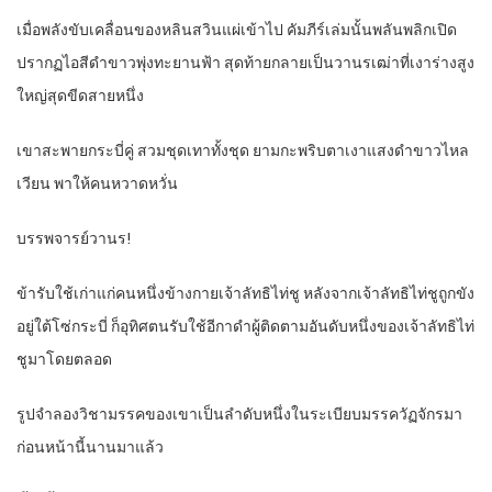
เมื่อพลังขับเคลื่อนของหลินสวินแผ่เข้าไป คัมภีร์เล่มนั้นพลันพลิกเปิด
ปรากฏไอสีดำขาวพุ่งทะยานฟ้า สุดท้ายกลายเป็นวานรเฒ่าที่เงาร่างสูง
ใหญ่สุดขีดสายหนึ่ง
เขาสะพายกระบี่คู่ สวมชุดเทาทั้งชุด ยามกะพริบตาเงาแสงดำขาวไหล
เวียน พาให้คนหวาดหวั่น
บรรพจารย์วานร!
ข้ารับใช้เก่าแก่คนหนึ่งข้างกายเจ้าลัทธิไท่ชู หลังจากเจ้าลัทธิไท่ชูถูกขัง
อยู่ใต้โซ่กระบี่ ก็อุทิศตนรับใช้อีกาดำผู้ติดตามอันดับหนึ่งของเจ้าลัทธิไท่
ชูมาโดยตลอด
รูปจำลองวิชามรรคของเขาเป็นลำดับหนึ่งในระเบียบมรรควัฏจักรมา
ก่อนหน้านี้นานมาแล้ว