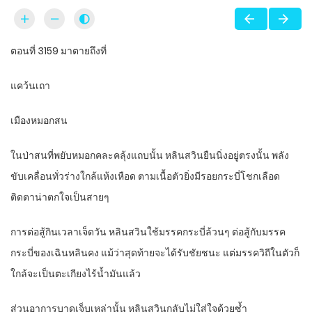
ตอนที่ 3159 มาตายถึงที่
แคว้นเถา
เมืองหมอกสน
ในป่าสนที่พยับหมอกคละคลุ้งแถบนั้น หลินสวินยืนนิ่งอยู่ตรงนั้น พลัง
ขับเคลื่อนทั่วร่างใกล้แห้งเหือด ตามเนื้อตัวยิ่งมีรอยกระบี่โชกเลือด
ติดตาน่าตกใจเป็นสายๆ
การต่อสู้กินเวลาเจ็ดวัน หลินสวินใช้มรรคกระบี่ล้วนๆ ต่อสู้กับมรรค
กระบี่ของเฉินหลินคง แม้ว่าสุดท้ายจะได้รับชัยชนะ แต่มรรควิถีในตัวก็
ใกล้จะเป็นตะเกียงไร้น้ำมันแล้ว
ส่วนอาการบาดเจ็บเหล่านั้น หลินสวินกลับไม่ใส่ใจด้วยซ้ำ