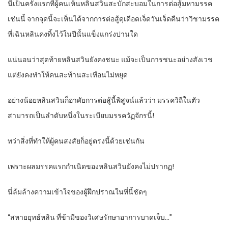
นี่เป็นครั้งแรกที่ผู้คนเห็นหลินสวินสะบักสะบอมในการต่อสู้มหามรรค
เช่นนี้ จากจุดนี้จะเห็นได้จากการต่อสู้ดุเดือดเจ็ดวันเจ็ดคืนว่าวิชามรรค
ที่เฉินหลินคงทิ้งไว้ในปีนั้นแข็งแกร่งปานใด
แน่นอนว่าสุดท้ายหลินสวินยังคงชนะ แม้จะเป็นการชนะอย่างสังเวช
แต่ยังคงทำให้คนสะท้านสะเทือนไม่หยุด
อย่างน้อยหลินสวินก็อาศัยการต่อสู้นี้พิสูจน์แล้วว่า มรรควิถีในตัว
สามารถเป็นลำดับหนึ่งในระเบียบมรรควัฏจักรนี้!
ทว่าสิ่งที่ทำให้ผู้คนสงสัยก็อยู่ตรงนี้ด้วยเช่นกัน
เพราะผลมรรคแรกกำเนิดของหลินสวินยังคงไม่ปรากฏ!
นี่ล้มล้างความเข้าใจของผู้ฝึกปราณในที่นี้ชัดๆ
“สหายยุทธ์หลิน ที่ข้ามีของวิเศษรักษาอาการบาดเจ็บ…”