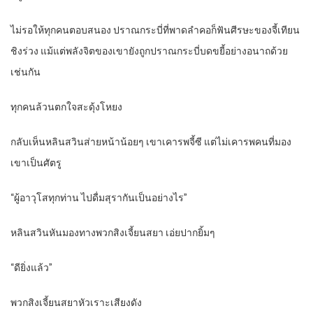
ไม่รอให้ทุกคนตอบสนอง ปราณกระบี่ที่พาดลำคอก็ฟันศีรษะของจี้เทียน
ชิงร่วง แม้แต่พลังจิตของเขายังถูกปราณกระบี่บดขยี้อย่างอนาถด้วย
เช่นกัน
ทุกคนล้วนตกใจสะดุ้งโหยง
กลับเห็นหลินสวินส่ายหน้าน้อยๆ เขาเคารพจี้ซี แต่ไม่เคารพคนที่มอง
เขาเป็นศัตรู
“ผู้อาวุโสทุกท่าน ไปดื่มสุรากันเป็นอย่างไร”
หลินสวินหันมองทางพวกสิงเจี้ยนสยา เอ่ยปากยิ้มๆ
“ดียิ่งแล้ว”
พวกสิงเจี้ยนสยาหัวเราะเสียงดัง