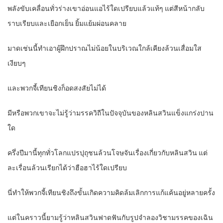
พลังขับเคลื่อนทั่วร่างเขาอ่อนแอไร้ใดเปรียบแล้วแท้ๆ แต่สีหน้ากลับ
ราบเรียบและเยือกเย็น ยิ้มแย้มผ่อนคลาย
มาดเช่นนี้ทำเอาผู้ฝึกปราณไม่น้อยในบริเวณใกล้เคียงล้วนเสื่อมใส
เงียบๆ
และพวกจี้เทียนชิงก็อดสงสัยไม่ได้
มีหรือพวกเขาจะไม่รู้ว่ามรรควิถีในปัจจุบันของหลินสวินแข็งแกร่งปาน
ใด
ครึ่งปีมานี้ทุกทั่วโลกแปรปุถุชนล้วนโจษจันเรื่องเกี่ยวกับหลินสวิน แต่
ละเรื่อนล้วนเรียกได้ว่าฮือฮาไร้ใดเปรียบ
นี่ทำให้พวกจี้เทียนชิงถึงขั้นเกิดความคิดล้มเลิกการแก้แค้นอยู่หลายครั้ง
แต่ในคราวนี้ยามรู้ว่าหลินสวินฟาดฟันกับรูปจำลองวิชามรรคของเฉิน