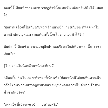
ตอนนี้จี้เทียนชิงพาคนมาปรากฏตัวที่นี้กะทันหัน หลินสวินก็ไม่ได้แปลก
ใจ
“ทุกท่าน เรื่องนี้ไม่เกี่ยวกับพวกเจ้า อย่าเข้ามายุ่งเกี่ยวจะดีที่สุด หาไม่
หากพัวพันบุญคุณความแค้นครั้งนี้จะไม่อาจถอนตัวได้อีก”
นัยน์ตาจี้เทียนชิงกวาดมองผู้ฝึกปราณบริเวณใกล้เคียงเหล่านั้น วาจา
เย็นเยียบ
ผู้ฝึกปราณไม่น้อยล้วนหน้าเปลี่ยนสี
ก็มีคนยิ้มเย็น ไม่เกรงกลัวพวกจี้เทียนชิง “ก่อนหน้านี้ไม่ยักเห็นพวกเจ้า
กล้าโผล่หัว กลับปรากฏตัวยามสหายยุทธ์หลินสภาพไม่ดี พวกเจ้าช่าง
ต่ำช้ากันจริงๆ”
“เหล่าอิ๋ง นี่เจ้าจะจะเข้ามายุ่งด้วยหรือ”