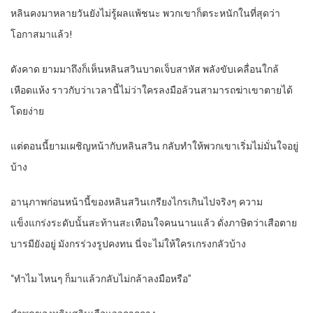
หลินคงมาหลายวันยังไม่รู้ผลแพ้ชนะ พวกเขาก็ตระหนักในที่สุดว่า
โอกาสมาแล้ว!
ดังคาด ยามมาถึงก็เห็นหลินสวินบาดเจ็บสาหัส พลังขับเคลื่อนใกล้
เหือดแห้ง ราวกับว่าเวลานี้ไม่ว่าใครลงมือล้วนสามารถฆ่าเขาตายได้
โดยง่าย
แต่ตอนนี้ยามเผชิญหน้ากับหลินสวิน กลับทำให้พวกเขาเริ่มไม่มั่นใจอยู่
บ้าง
อานุภาพก่อนหน้านี้ของหลินสวินเกรียงไกรเกินไปจริงๆ ความ
แข็งแกร่งระดับนั้นสะท้านสะเทือนใจคนนานแล้ว ดั่งภาษิตว่าเสือตาย
บารมียังอยู่ มังกรร่วงรูปคงทน นี่จะไม่ให้ใครเกรงกลัวบ้าง
“ทำไม ไหนๆ ก็มาแล้วกลับไม่กล้าลงมือหรือ”