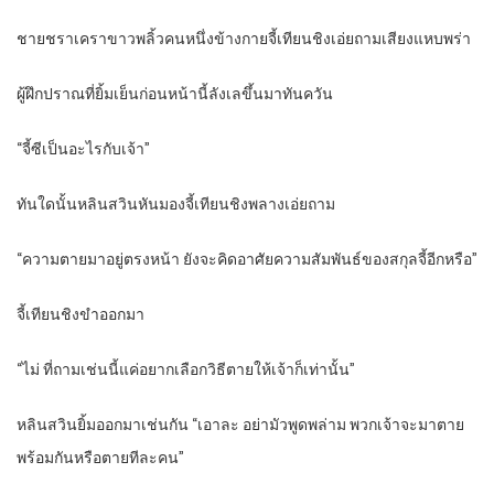
ชายชราเคราขาวพลิ้วคนหนึ่งข้างกายจี้เทียนชิงเอ่ยถามเสียงแหบพร่า
ผู้ฝึกปราณที่ยิ้มเย็นก่อนหน้านี้ลังเลขึ้นมาทันควัน
“จี้ซีเป็นอะไรกับเจ้า”
ทันใดนั้นหลินสวินหันมองจี้เทียนชิงพลางเอ่ยถาม
“ความตายมาอยู่ตรงหน้า ยังจะคิดอาศัยความสัมพันธ์ของสกุลจี้อีกหรือ”
จี้เทียนชิงขำออกมา
“ไม่ ที่ถามเช่นนี้แค่อยากเลือกวิธีตายให้เจ้าก็เท่านั้น”
หลินสวินยิ้มออกมาเช่นกัน “เอาละ อย่ามัวพูดพล่าม พวกเจ้าจะมาตาย
พร้อมกันหรือตายทีละคน”