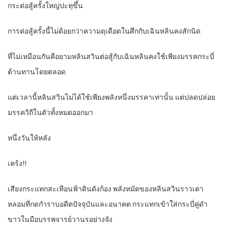
กระต่อสู้ครั้งใหญ่ปะทุขึ้น
การต่อสู้ครั้งนี้ไม่ด้อยกว่าความดุเดือดในศึกกับเฉินหลินคงสักนิด
ที่ไม่เหมือนกันคือยามหลินสวินต่อสู้กับเฉินหลินคงใช้เพียงมรรคกระบี่
ต้านทานโดยตลอด
แต่เวลานี้หลินสวินไม่ได้ใช้เพียงพลังหนึ่งมรรคาเท่านั้น แต่ปลดปล่อย
มรรควิถีในตัวทั้งหมดออกมา
หนึ่งวันให้หลัง
เคร้ง!!
เสียงกระแทกสะเทือนฟ้าดินดังก้อง พลังหมัดของหลินสวินราวเตา
หลอมที่กดกำราบอดีตปัจจุบันและอนาคต กระแทกเข้าใส่กระบี่คู่ดำ
ขาวในมือบรรพจารย์วานรอย่างจัง