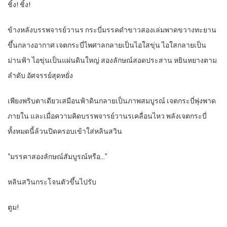
ชิ้ง! ชิ้ง!
ข้างหลังบรรพจารย์วานร กระบี่มรรคดำขาวสองเล่มพาดขวางทะยาน
ขึ้นกลางอากาศ เจตกระบี่ไพศาลกลายเป็นไอใสขุ่น ไอใสกลายเป็น
ม่านฟ้า ไอขุ่นเป็นแผ่นดินใหญ่ สองลักษณ์สอดประสาน หยินหยางตาม
ลำดับ อัศจรรย์สุดหยั่ง
เพียงพริบตาเดียวเสมือนฟ้าดินกลายเป็นภาพสมบูรณ์ เจตกระบี่พุ่งพาด
ภายใน และเมื่อความคิดบรรพจารย์วานรเคลื่อนไหว พลังเจตกระบี่
ทั้งหมดนี้ล้วนปิดครอบเข้าใส่หลินสวิน
“มรรคาสองลักษณ์สัมบูรณ์หรือ…”
หลินสวินกระโจนตัวขึ้นไปรับ
ตูม!