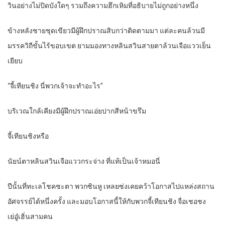
วินอย่างไม่ปิดบังใดๆ รวมถึงความฮึกเหิมที่อธิบายไม่ถูกอย่างหนึ่ง
ข้างหลังชายชุดเขียวมีผู้ฝึกปราณสิบกว่าติดตามมา แต่ละคนล้วนมี
มรรควิถีขั้นไร้ขอบเขต ยามมองทางหลินสวินสายตาล้วนเจือแววเย็น
เยียบ
“จี้เทียนชิง นี่พวกเจ้าจะทำอะไร”
บริเวณใกล้เคียงมีผู้ฝึกปราณเอ่ยปากสีหน้าขรึม
จี้เทียนชิงหรือ
นัยน์ตาหลินสวินเจือแววกระจ่าง ที่แท้เป็นเจ้าหมอนี่
ปีนั้นที่ทะเลโชคชะตา พวกซินหู เหลยซ่งเคยคว้าโอกาสไปแหล่งสถาน
อัศจรรย์ได้หนึ่งครั้ง และมอบโอกาสนี้ให้กับพวกจี้เทียนชิง จื่อเชอชง
เย่อู๋เฮิ่นสามคน