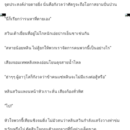
จุดประสงค์ง่ายดายยิ่ง นั่นคือกังวลว่าศัตรูจะถือโอกาสยามปั่นป่วน
“นี่ก็เรียกว่ารนหาที่ตายเอง”
สวินเต้าเยี่ยนที่อยู่ไม่ไกลนักเอ่ยปากเย็นชาเช่นกัน
“สหายน้อยหลิน ไม่สู้ยกให้พวกเราจัดการคนพวกนี้เป็นอย่างไร”
เสียงจอมเทพหลิงหลงอ่อนโยนดุจสายน้ำไหล
“ฮ่าๆๆ ผู้อาวุโสก็กังวลว่าข้าคนแซ่หลินจะไม่มีแรงต่อสู้หรือ”
หลินสวินแหงนหน้าหัวเราะลั่น เสียงก้องทั่วทิศ
“ไป!”
หัวใจพวกจี้เทียนชิงจมดิ่ง ไม่มัวสนว่าหลินสวินกำลังแสร้งวางท่าข่ม
ขวัญหรือไม่ ตัดสินใจถอนตัวออกจากที่นี่อย่างเด็ดขาด