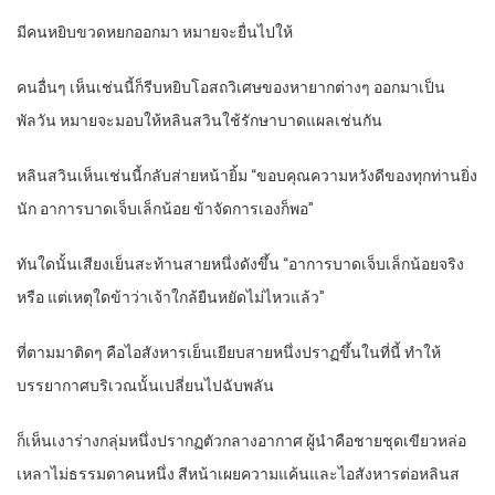
มีคนหยิบขวดหยกออกมา หมายจะยื่นไปให้
คนอื่นๆ เห็นเช่นนี้ก็รีบหยิบโอสถวิเศษของหายากต่างๆ ออกมาเป็น
พัลวัน หมายจะมอบให้หลินสวินใช้รักษาบาดแผลเช่นกัน
หลินสวินเห็นเช่นนี้กลับส่ายหน้ายิ้ม “ขอบคุณความหวังดีของทุกท่านยิ่ง
นัก อาการบาดเจ็บเล็กน้อย ข้าจัดการเองก็พอ”
ทันใดนั้นเสียงเย็นสะท้านสายหนึ่งดังขึ้น “อาการบาดเจ็บเล็กน้อยจริง
หรือ แต่เหตุใดข้าว่าเจ้าใกล้ยืนหยัดไม่ไหวแล้ว”
ที่ตามมาติดๆ คือไอสังหารเย็นเยียบสายหนึ่งปราฏขึ้นในที่นี้ ทำให้
บรรยากาศบริเวณนั้นเปลี่ยนไปฉับพลัน
ก็เห็นเงาร่างกลุ่มหนึ่งปรากฏตัวกลางอากาศ ผู้นำคือชายชุดเขียวหล่อ
เหลาไม่ธรรมดาคนหนึ่ง สีหน้าเผยความแค้นและไอสังหารต่อหลินส