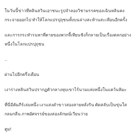
ในวันนี้ข่าวที่หลินสวินเอาชนะรูปจำลองวิชามรรคของเฉินหลินคง
กระจายออกไป ทำให้โลกแปรปุถุชนทั้งบนล่างสะท้านสะเทือนอีกครั้ง
และการกระทำรนหาที่ตายของพวกจี้เทียนชิงก็กลายเป็นเรื่องตลกอย่าง
หนึ่งในโลกแปรปุถุชน
…
ผ่านไปอีกครึ่งเดือน
เงาร่างหลินสวินปรากฏตัวกลางหุบเขาไร้นามแห่งหนึ่งในแคว้นหิมะ
ที่นี่มีคัมภีร์เล่มหนึ่ง เงาแสงดำขาวสองสายหลั่งริน ตัดสลับเป็นขุ่นใส
กลมกลืน ภาพอัศจรรย์ของสองลักษณ์เวียนว่าย
ตูม!