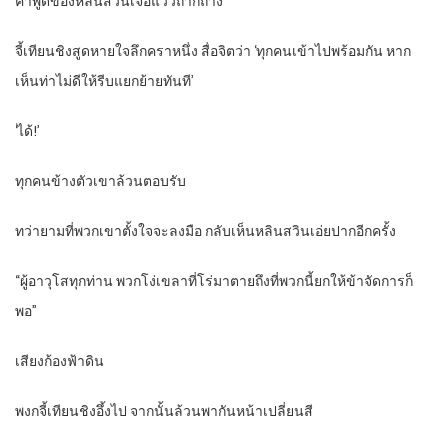
คำพูดของหลินสวินเจือแววถากถาง
จี้เทียนชิงสูดหายใจลึกคราหนึ่ง สื่อจิตว่า ‘ทุกคนเข้าไปพร้อมกัน หาก
เห็นท่าไม่ดีให้รีบแยกย้ายทันที’
‘ได้!’
ทุกคนข้างตัวเขาล้วนตอบรับ
ทว่ายามที่พวกเขาตั้งใจจะลงมือ กลับเห็นหลินสวินเอ่ยปากอีกครั้ง
“ผู้อาวุโสทุกท่าน พวกโง่เขลาที่โร่มาตายถึงที่พวกนี้ยกให้ข้าจัดการก็
พอ”
เสียงก้องฟ้าดิน
พงกจี้เทียนชิงอึ้งไป จากนั้นล้วนพากันหน้าเปลี่ยนสี