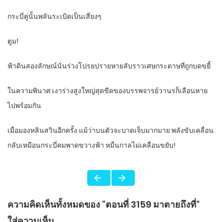
กระบี่คู่นั้นพลันระเบิดเป็นเสี่ยงๆ
ตูม!
ฟ้าดินสองลักษณ์นั่นร่วงโปรยปรายหายลับราวเศษกระดาษที่ถูกบดขยี้
ในความพินาศ เงาร่างสูงใหญ่สุดขีดของบรรพจารย์วานรก็เลือนหาย
ไปพร้อมกัน
เมื่อมองหลินสวินอีกครั้ง แม้ว่าบนตัวจะบาดเจ็บมากมาย พลังขับเคลื่อน
กลับเหมือนกระบี่คมพาดขวางฟ้า หมื่นกาลไม่เคลื่อนขยับ!
ความคิดเห็นทั้งหมดของ "ตอนที่ 3159 มาตายถึงที่"
ใส่ความเห็น