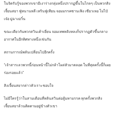
ในจิตรับรู้ของพวกเขามีเงาร่างกลุ่มหนึ่งปรากฏขึ้นในไกลๆ เป็นพวกสิง
เจี้ยนสยา ฟู่หนานหลี เหรินฟู่เทียน จอมมรรคซานเฟิง เซียวเหอ โม่ไป๋
เจ๋อ มู่ฉางอวิ๋น
ขณะเดียวกันพวกสวินเต้าเยี่ยน จอมเทพหลิงหลงก็ปรากฏตัวขึ้นกลาง
อากาศในอีกทิศทางหนึ่งเช่นกัน
สถานการณ์พลันเปลี่ยนไปอีกครั้ง
“เจ้าสารเลวพวกนี้ก่อนหน้านี้ไม่กล้าโผล่หัวมาตลอด ในที่สุดครั้งนี้ก็เผย
ร่องรอยแล้ว”
สิงเจี้ยนสยากล่าวหัวเราะชอบใจ
ไม่มีใครรู้ว่าในสามเดือนที่หลินสวินต่อสู้มหามรรค ทุกครั้งพวกสิง
เจี้ยนสยาล้วนติดตามอยู่ข้างตัวเขา