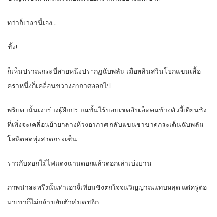
ทว่าก็เวลานี้เอง…
ชิ้ง!
ก็เห็นปราณกระบี่สายหนึ่งปรากฏฉับพลัน เมื่อหลินสวินโบกแขนเสื้อ
คราหนึ่งก็เคลื่อนขวางอากาศออกไป
พริบตานั้นเงาร่างผู้ฝึกปราณขั้นไร้ขอบเขตสิบเอ็ดคนข้างตัวจี้เทียนชิง
ที่เพิ่งจะเคลื่อนย้ายกลางห้วงอากาศ กลับแขนขาขาดกระเด็นฉับพลัน
โลหิตสดพุ่งสาดกระเซ็น
ราวกับดอกไม้ไฟแดงฉานดอกแล้วดอกเล่าเบ่งบาน
ภาพน่าสะพรึงนั้นทำเอาจี้เทียนชิงตกใจจนวิญญาณแทบหลุด แต่ครู่ต่อ
มาเขาก็ไม่กล้าขยับตัวส่งเดชอีก