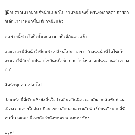
ผู้ฝึกปราณมากมายสีหน้าแปลกไป ยามหันมองจี้เทียนชิงอีกครา สายตา
ก็เจือแววเวทนาขึ้นเสี้ยวหนึ่งแล้ว
คนพวกนี้ช่างโง่ถึงขั้นถ่อมาตายถึงที่กันเองแล้ว
และเวลานี้สีหน้าจี้เทียนชิงเปลี่ยนไปมา เอ่ยว่า “ก่อนหน้านี้ไม่ใช่เจ้า
ถามว่าจี้ซีกับข้าเป็นอะไรกันหรือ ข้าบอกเจ้าให้ นางเป็นหลานสาวของ
ข้า”
สีหน้าทุกคนแปลกไป
ก่อนหน้านี้จี้เทียนชิงยังมั่นใจว่าหลินสวินคิดจะอาศัยสายสัมพันธ์ แต่
เมื่อความตายใกล้มาเยือน เขากลับบอกความสัมพันธ์กับหญิงนามจี้ซี
คนนั้นออกมา นี่เท่ากับกำลังขอความเมตตาชัดๆ
พรูด!