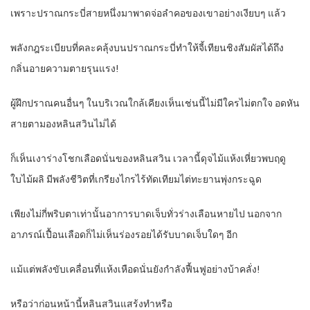
เพราะปราณกระบี่สายหนึ่งมาพาดจ่อลำคอของเขาอย่างเงียบๆ แล้ว
พลังกฎระเบียบที่คละคลุ้งบนปราณกระบี่ทำให้จี้เทียนชิงสัมผัสได้ถึง
กลิ่นอายความตายรุนแรง!
ผู้ฝึกปราณคนอื่นๆ ในบริเวณใกล้เคียงเห็นเช่นนี้ไม่มีใครไม่ตกใจ อดหัน
สายตามองหลินสวินไม่ได้
ก็เห็นเงาร่างโชกเลือดนั่นของหลินสวิน เวลานี้ดุจไม้แห้งเหี่ยวพบฤดู
ใบไม้ผลิ มีพลังชีวิตที่เกรียงไกรไร้ทัดเทียมไต่ทะยานพุ่งกระฉูด
เพียงไม่กี่พริบตาเท่านั้นอาการบาดเจ็บทั่วร่างเลือนหายไป นอกจาก
อาภรณ์เปื้อนเลือดก็ไม่เห็นร่องรอยได้รับบาดเจ็บใดๆ อีก
แม้แต่พลังขับเคลื่อนที่แห้งเหือดนั่นยังกำลังฟื้นฟูอย่างบ้าคลั่ง!
หรือว่าก่อนหน้านี้หลินสวินแสร้งทำหรือ