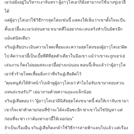
เยว่เย่ยังอยู่ในวิหารเงาจันทรา ผู้อาวุโสเยว่ก็ยังสามารถใช้นางขู่เยว่อี้
ได้
แต่ผู้อาวุโสเยว่ใช้วิธีการสุดโต่งเช่นนี้ แสดงให้เห็นว่าเขาตั้งใจจะบีบ
คั้นเยว่อี้และเยว่เย่จนตาย ขนาดที่ไม่อยากจะเสแสร้งทำเป็นมิตรอีก
แม้แต่นิดเดียว
จวินอู๋เสียประเมินความโหดเหี้ยมและความสุดโต่งของผู้อาวุโสเยว่ผิด
ไป คิดว่าเยว่อี้เป็นเบี้ยที่ดีที่สุดตัวเดียวในมือเขา แม้ว่าเขาจะถูกเยว่เย่
เล่นงาน ก็คงไม่ยอมสละเยว่อี้อย่างแน่นอน ตอนนี้เห็นแล้วว่าผู้อาวุโส
เยว่ชั่วร้ายโหดเหี้ยมยิ่งกว่าที่จวินอู๋เสียคิดไว้
“คุณหนูสั่งให้หัวหน้าไปเฝ้าดูผู้อาวุโสเยว่ ทำไมไม่จับเขามาสอบสวน
แทนล่ะขอรับ?” เย่ฉาถามด้วยความงุนงงเล็กน้อย
จวินอู๋เสียตอบว่า “ผู้อาวุโสเยว่มีนิสัยสุดโต่งขนาดนี้ ต่อให้เราจับเขามา
เขาก็จะฆ่าตัวตายก่อนที่ข้าจะได้ลงมือซะอีก ฆ่าเขาไม่ใช่ปัญหา แต่
ก่อนที่จะฆ่า เราต้องหาเยว่อี้ให้เจอก่อน”
ถ้าเป็นเรื่องอื่น จวินอู๋เสียก็คงกล้าใช้วิธีการสายฟ้าแลบไปแล้ว แต่เรื่อง