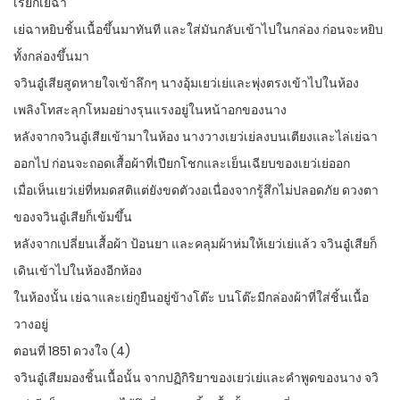
เรียกเย่ฉา
เย่ฉาหยิบชิ้นเนื้อขึ้นมาทันที และใส่มันกลับเข้าไปในกล่อง ก่อนจะหยิบ
ทั้งกล่องขึ้นมา
จวินอู๋เสียสูดหายใจเข้าลึกๆ นางอุ้มเยว่เย่และพุ่งตรงเข้าไปในห้อง
เพลิงโทสะลุกโหมอย่างรุนแรงอยู่ในหน้าอกของนาง
หลังจากจวินอู๋เสียเข้ามาในห้อง นางวางเยว่เย่ลงบนเตียงและไล่เย่ฉา
ออกไป ก่อนจะถอดเสื้อผ้าที่เปียกโชกและเย็นเฉียบของเยว่เย่ออก
เมื่อเห็นเยว่เย่ที่หมดสติแต่ยังขดตัวงอเนื่องจากรู้สึกไม่ปลอดภัย ดวงตา
ของจวินอู๋เสียก็เข้มขึ้น
หลังจากเปลี่ยนเสื้อผ้า ป้อนยา และคลุมผ้าห่มให้เยว่เย่แล้ว จวินอู๋เสียก็
เดินเข้าไปในห้องอีกห้อง
ในห้องนั้น เย่ฉาและเย่กูยืนอยู่ข้างโต๊ะ บนโต๊ะมีกล่องผ้าที่ใส่ชิ้นเนื้อ
วางอยู่
ตอนที่ 1851 ดวงใจ (4)
จวินอู๋เสียมองชิ้นเนื้อนั้น จากปฏิกิริยาของเยว่เย่และคำพูดของนาง จวิ