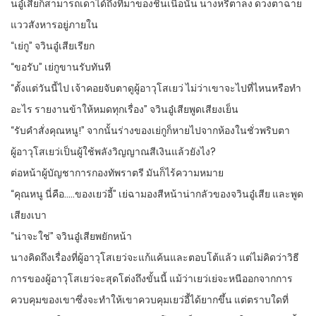
นอู๋เสียก็สามารถเดาได้ถึงที่มาของชิ้นเนื้อนั้น นางหรี่ตาลง ดวงตาฉาย
แววสังหารอยู่ภายใน
“เย่กู” จวินอู๋เสียเรียก
“ขอรับ” เย่กูขานรับทันที
“ตั้งแต่วันนี้ไป เจ้าคอยจับตาดูผู้อาวุโสเยว่ ไม่ว่าเขาจะไปที่ไหนหรือทำ
อะไร รายงานข้าให้หมดทุกเรื่อง” จวินอู๋เสียพูดเสียงเย็น
“รับคำสั่งคุณหนู!” จากนั้นร่างของเย่กูก็หายไปจากห้องในชั่วพริบตา
ผู้อาวุโสเยว่เป็นผู้ใช้พลังวิญญาณสีเงินแล้วยังไง?
ต่อหน้าผู้บัญชาการกองทัพราตรี มันก็ไร้ความหมาย
“คุณหนู นี่คือ…..ของเยว่อี้” เย่ฉามองสีหน้าน่ากลัวของจวินอู๋เสีย และพูด
เสียงเบา
“น่าจะใช่” จวินอู๋เสียพยักหน้า
นางคิดถึงเรื่องที่ผู้อาวุโสเยว่จะแก้แค้นและตอบโต้แล้ว แต่ไม่คิดว่าวิธี
การของผู้อาวุโสเยว่จะสุดโต่งถึงขั้นนี้ แม้ว่าเยว่เย่จะหนีออกจากการ
ควบคุมของเขาซึ่งจะทำให้เขาควบคุมเยว่อี้ได้ยากขึ้น แต่ตราบใดที่