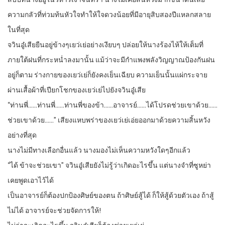
ความกลัวที่ท่วมท้นหัวใจทำให้ใจดวงน้อยที่มีอายุสิบสองปีแหลกสลาย
ในที่สุด
จวินอู๋เสียยืนอยู่ข้างๆเยว่เย่อย่างเงียบๆ ปล่อยให้นางร้องไห้ให้เต็มที่
ภายใต้ฝนที่กระหน่ำลงมานั้น แม้ว่าจะมีกำแพงพลังวิญญาณป้องกันฝน
อยู่ก็ตาม ร่างกายของเยว่เย่ก็ยังคงเย็นเฉียบ ความเย็นนั้นแผ่กระจาย
ผ่านเสื้อผ้าที่เปียกโชกของเยว่เย่ไปยังจวินอู๋เสีย
“ท่านพี่……ท่านพี่……ท่านพี่ของข้า……อาจารย์……ได้โปรดช่วยเขาด้วย……
ช่วยเขาด้วย……” เสียงแหบพร่าของเยว่เย่เอ่ยออกมาด้วยความสิ้นหวัง
อย่างที่สุด
นางไม่มีทางเลือกอื่นแล้ว นางมองไม่เห็นความหวังใดๆอีกแล้ว
“ได้ ข้าจะช่วยเขา” จวินอู๋เสียยังไม่รู้ว่าเกิดอะไรขึ้น แต่นางจำที่ซูหย่า
เคยพูดเอาไว้ได้
เป็นอาจารย์ก็ต้องปกป้องศิษย์ของตน ถ้าศิษย์สู้ได้ ก็ให้สู้ด้วยตัวเอง ถ้าสู้
ไม่ได้ อาจารย์จะช่วยจัดการให้!