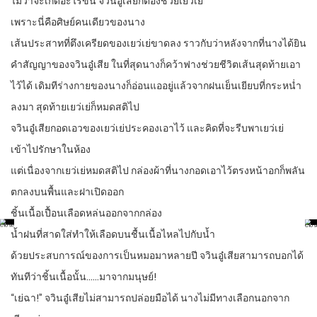
ไม่ว่าจะเกิดอะไรขึ้น จวินอู๋เสียก็ต้องช่วยเยว่เย่
เพราะนี่คือศิษย์คนเดียวของนาง
เส้นประสาทที่ตึงเครียดของเยว่เย่ขาดลง ราวกับว่าหลังจากที่นางได้ยิน
คำสัญญาของจวินอู๋เสีย ในที่สุดนางก็คว้าฟางช่วยชีวิตเส้นสุดท้ายเอา
ไว้ได้ เดิมทีร่างกายของนางก็อ่อนแออยู่แล้วจากฝนเย็นเยียบที่กระหน่ำ
ลงมา สุดท้ายเยว่เย่ก็หมดสติไป
จวินอู๋เสียกอดเอวของเยว่เย่ประคองเอาไว้ และคิดที่จะรีบพาเยว่เย่
เข้าไปรักษาในห้อง
แต่เนื่องจากเยว่เย่หมดสติไป กล่องผ้าที่นางกอดเอาไว้ตรงหน้าอกก็พลัน
ตกลงบนพื้นและฝาเปิดออก
ชิ้นเนื้อเปื้อนเลือดหล่นออกจากกล่อง
น้ำฝนที่สาดใส่ทำให้เลือดบนชื้นเนื้อไหลไปกับน้ำ
ด้วยประสบการณ์ของการเป็นหมอมาหลายปี จวินอู๋เสียสามารถบอกได้
ทันทีว่าชิ้นเนื้อนั้น……มาจากมนุษย์!
“เย่ฉา!” จวินอู๋เสียไม่สามารถปล่อยมือได้ นางไม่มีทางเลือกนอกจาก