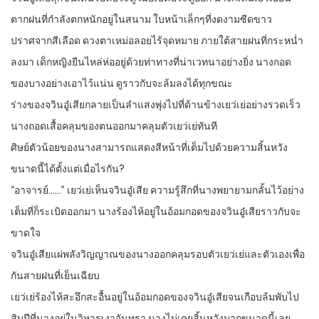
ตากฝนที่กำลังตกหนักอยู่ในสนาม ใบหน้าเล็กๆที่งดงามซีดขาว
ปราศจากสีเลือด ดวงตาเหม่อลอยไร้จุดหมาย ภายใต้สายฝนที่กระหน่ำ
ลงมา เด็กหญิงยืนไหล่ห่ออยู่ด้วยท่าทางที่น่าเวทนาอย่างยิ่ง นางกอด
ของบางอย่างเอาไว้แน่น ดูราวกับจะล้มลงได้ทุกขณะ
ร่างของจวินอู๋เสียกลายเป็นลำแสงพุ่งไปที่ด้านข้างเยว่เย่อย่างรวดเร็ว
นางถอดเสื้อคลุมของตนออกมาคลุมตัวเยว่เย่ทันที
ศิษย์ตัวน้อยของนางสามารถแสดงสีหน้าที่เต็มไปด้วยความสิ้นหวัง
ขนาดนี้ได้ตั้งแต่เมื่อไรกัน?
“อาจารย์……” เยว่เย่เห็นจวินอู๋เสีย ความรู้สึกที่นางพยายามกลั้นไว้อย่าง
เต็มที่ก็ระเบิดออกมา นางร้องไห้อยู่ในอ้อมกอดของจวินอู๋เสียราวกับจะ
ขาดใจ
จวินอู๋เสียแผ่พลังวิญญาณของนางออกคลุมรอบตัวเยว่เย่และตัวเองเพื่อ
กันสายฝนที่เย็นเฉียบ
เยว่เย่ร้องไห้สะอึกสะอื้นอยู่ในอ้อมกอดของจวินอู๋เสียจนเกือบล้มพับไป
สิบปีที่นางอยู่ในวิหารเงาจันทรา นางไม่เคยสิ้นหวังมากขนาดนี้เลย