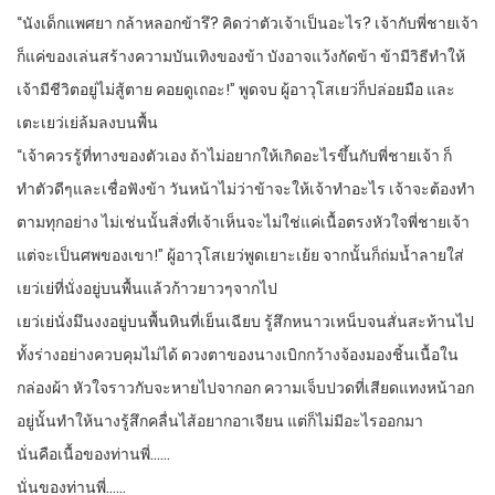
“นังเด็กแพศยา กล้าหลอกข้ารึ? คิดว่าตัวเจ้าเป็นอะไร? เจ้ากับพี่ชายเจ้า
ก็แค่ของเล่นสร้างความบันเทิงของข้า บังอาจแว้งกัดข้า ข้ามีวิธีทำให้
เจ้ามีชีวิตอยู่ไม่สู้ตาย คอยดูเถอะ!” พูดจบ ผู้อาวุโสเยว่ก็ปล่อยมือ และ
เตะเยว่เย่ล้มลงบนพื้น
“เจ้าควรรู้ที่ทางของตัวเอง ถ้าไม่อยากให้เกิดอะไรขึ้นกับพี่ชายเจ้า ก็
ทำตัวดีๆและเชื่อฟังข้า วันหน้าไม่ว่าข้าจะให้เจ้าทำอะไร เจ้าจะต้องทำ
ตามทุกอย่าง ไม่เช่นนั้นสิ่งที่เจ้าเห็นจะไม่ใช่แค่เนื้อตรงหัวใจพี่ชายเจ้า
แต่จะเป็นศพของเขา!” ผู้อาวุโสเยว่พูดเยาะเย้ย จากนั้นก็ถ่มน้ำลายใส่
เยว่เย่ที่นั่งอยู่บนพื้นแล้วก้าวยาวๆจากไป
เยว่เย่นั่งมึนงงอยู่บนพื้นหินที่เย็นเฉียบ รู้สึกหนาวเหน็บจนสั่นสะท้านไป
ทั้งร่างอย่างควบคุมไม่ได้ ดวงตาของนางเบิกกว้างจ้องมองชิ้นเนื้อใน
กล่องผ้า หัวใจราวกับจะหายไปจากอก ความเจ็บปวดที่เสียดแทงหน้าอก
อยู่นั้นทำให้นางรู้สึกคลื่นไส้อยากอาเจียน แต่ก็ไม่มีอะไรออกมา
นั่นคือเนื้อของท่านพี่……
นั่นของท่านพี่……