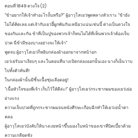
ตอนที่ 1849 ดวงใจ (2)
“ข้าอยากให้เจ้าทำอะไรงั้นหรือ?” ผู้อาวุโสเยว่พูดพลางหัวเราะ “ข้ายัง
ไม่ได้คิดเลย แต่เจ้ากับเยว่อี้ผูกพันกันเหนียวแน่นเช่นนี้ ต่างเป็นดวงใจ
ของกันและกัน ข้าที่เป็นปู่ของพวกเจ้าก็ทนไม่ได้ที่เห็นพวกเจ้าต้องเจ็บ
ปวด นี่ข้ามีของบางอย่างจะให้เจ้า”
พูดจบ ผู้อาวุโสเยว่ก็หยิบกล่องผ้าออกมาจากหน้าอก
เยว่เย่รับมาเงียบๆ และในตอนที่นางเปิดกล่องออกนั้นเอง นางก็เย็นวาบ
ไปทั้งตัวทันที!
ในกล่องผ้านั้นมีชิ้นเนื้อชุ่มเลือดอยู่!
“เนื้อหัวใจของพี่เจ้า เก็บไว้ให้ดีล่ะ!” ผู้อาวุโสเยว่กระชากผมของเยว่เย่อ
ย่างแรง
ความเจ็บปวดที่ถูกกระชากผมจนหนังศีรษะเกือบฉีกทำให้เยว่เย่น้ำตา
คลอ
ผู้อาวุโสเยว่บังคับให้นางเงยหน้าขึ้นมองใบหน้าของเขาที่บิดเบี้ยวด้วย
ความเกลียดชัง