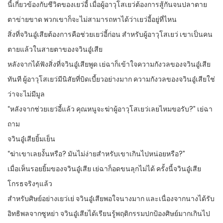
นี้เกี่ยวข้องกับชีวิตของเยว่อี้ เมื่อผู้อาวุโสเยว่ต้องการสู้กันจนปลาตาย
ตาข่ายขาด พวกเขาก็จะไม่สามารถหาได้ว่าเยว่อี้อยู่ที่ไหน
สิ่งที่จวินอู๋เสียต้องการคือช่วยเยว่อี้ก่อน สำหรับผู้อาวุโสเยว่ เขาเป็นคน
ตายแล้วในสายตาของจวินอู๋เสีย
หลังจากได้ฟังสิ่งที่จวินอู๋เสียพูด เย่ฉาก็เข้าใจความกังวลของจวินอู๋เสีย
ทันที ผู้อาวุโสเยว่มีนิสัยที่บิดเบี้ยวอย่างมาก ความกังวลของจวินอู๋เสียใช่
ว่าจะไม่มีมูล
“หลังจากช่วยเยว่อี้แล้ว คุณหนูจะฆ่าผู้อาวุโสเยว่เลยไหมขอรับ?” เย่ฉา
ถาม
จวินอู๋เสียยิ้มเย็น
“ฆ่าเขาเลยงั้นหรือ? มันไม่ง่ายสำหรับเขาเกินไปหน่อยหรือ?”
เมื่อเห็นรอยยิ้มของจวินอู๋เสีย เย่ฉาก็อดขนลุกไม่ได้ ครั้งนี้จวินอู๋เสีย
โกรธจริงๆแล้ว
สำหรับศิษย์อย่างเยว่เย่ จวินอู๋เสียพอใจนางมาก และเนื่องจากนางได้รับ
อิทธิพลจากซูหย่า จวินอู๋เสียได้เรียนรู้พฤติกรรมปกป้องศิษย์มากเกินไป