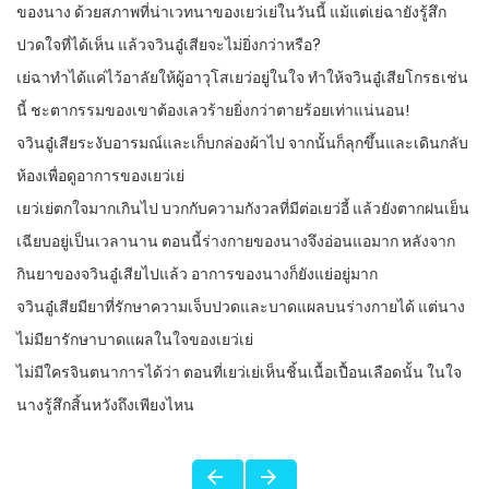
ของนาง ด้วยสภาพที่น่าเวทนาของเยว่เย่ในวันนี้ แม้แต่เย่ฉายังรู้สึก
ปวดใจที่ได้เห็น แล้วจวินอู๋เสียจะไม่ยิ่งกว่าหรือ?
เย่ฉาทำได้แค่ไว้อาลัยให้ผู้อาวุโสเยว่อยู่ในใจ ทำให้จวินอู๋เสียโกรธเช่น
นี้ ชะตากรรมของเขาต้องเลวร้ายยิ่งกว่าตายร้อยเท่าแน่นอน!
จวินอู๋เสียระงับอารมณ์และเก็บกล่องผ้าไป จากนั้นก็ลุกขึ้นและเดินกลับ
ห้องเพื่อดูอาการของเยว่เย่
เยว่เย่ตกใจมากเกินไป บวกกับความกังวลที่มีต่อเยว่อี้ แล้วยังตากฝนเย็น
เฉียบอยู่เป็นเวลานาน ตอนนี้ร่างกายของนางจึงอ่อนแอมาก หลังจาก
กินยาของจวินอู๋เสียไปแล้ว อาการของนางก็ยังแย่อยู่มาก
จวินอู๋เสียมียาที่รักษาความเจ็บปวดและบาดแผลบนร่างกายได้ แต่นาง
ไม่มียารักษาบาดแผลในใจของเยว่เย่
ไม่มีใครจินตนาการได้ว่า ตอนที่เยว่เย่เห็นชิ้นเนื้อเปื้อนเลือดนั้น ในใจ
นางรู้สึกสิ้นหวังถึงเพียงไหน