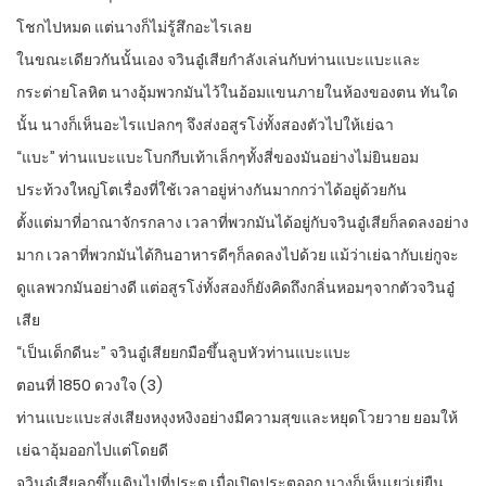
โชกไปหมด แต่นางก็ไม่รู้สึกอะไรเลย
ในขณะเดียวกันนั้นเอง จวินอู๋เสียกำลังเล่นกับท่านแบะแบะและ
กระต่ายโลหิต นางอุ้มพวกมันไว้ในอ้อมแขนภายในห้องของตน ทันใด
นั้น นางก็เห็นอะไรแปลกๆ จึงส่งอสูรโง่ทั้งสองตัวไปให้เย่ฉา
“แบะ” ท่านแบะแบะโบกกีบเท้าเล็กๆทั้งสี่ของมันอย่างไม่ยินยอม
ประท้วงใหญ่โตเรื่องที่ใช้เวลาอยู่ห่างกันมากกว่าได้อยู่ด้วยกัน
ตั้งแต่มาที่อาณาจักรกลาง เวลาที่พวกมันได้อยู่กับจวินอู๋เสียก็ลดลงอย่าง
มาก เวลาที่พวกมันได้กินอาหารดีๆก็ลดลงไปด้วย แม้ว่าเย่ฉากับเย่กูจะ
ดูแลพวกมันอย่างดี แต่อสูรโง่ทั้งสองก็ยังคิดถึงกลิ่นหอมๆจากตัวจวินอู๋
เสีย
“เป็นเด็กดีนะ” จวินอู๋เสียยกมือขึ้นลูบหัวท่านแบะแบะ
ตอนที่ 1850 ดวงใจ (3)
ท่านแบะแบะส่งเสียงหงุงหงิงอย่างมีความสุขและหยุดโวยวาย ยอมให้
เย่ฉาอุ้มออกไปแต่โดยดี
จวินอู๋เสียลุกขึ้นเดินไปที่ประตู เมื่อเปิดประตูออก นางก็เห็นเยว่เย่ยืน