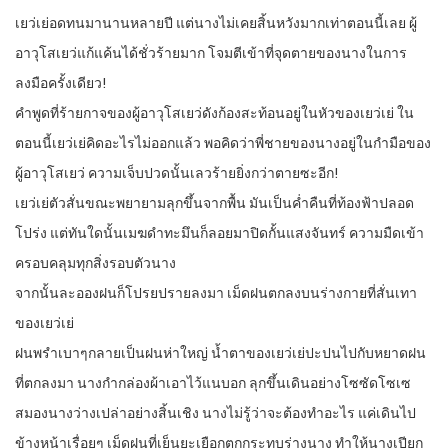
เยว่เย่อดทนมานานหลายปี แต่นางไม่เคยสิ้นหวังมากเท่าตอนนี้เลย ผู้
อาวุโสเยว่แก้แค้นได้ชั่วร้ายมาก โจมตีเข้าที่จุดตายของนางในการ
ลงมือครั้งเดียว!
คำพูดที่ร้ายกาจของผู้อาวุโสเยว่ดังก้องสะท้อนอยู่ในหัวของเยว่เย่ ใน
ตอนนี้เยว่เย่คิดอะไรไม่ออกแล้ว พอคิดว่าพี่ชายของนางอยู่ในกำมือของ
ผู้อาวุโสเยว่ ความเจ็บปวดนั้นเลวร้ายยิ่งกว่าตายซะอีก!
เยว่เย่ตัวสั่นขณะพยายามลุกขึ้นจากพื้น มันเป็นค่ำคืนที่ท้องฟ้าปลอด
โปร่ง แต่ทันใดนั้นเมฆดำทะมึนก็ลอยมาปิดกั้นแสงจันทร์ ความมืดเข้า
ครอบคลุมทุกสิ่งรอบตัวนาง
จากนั้นละอองฝนก็โปรยปรายลงมา เม็ดฝนตกลงบนร่างกายที่สั่นเทา
ของเยว่เย่
ฝนพรำเบาๆกลายเป็นฝนห่าใหญ่ น้ำตาของเยว่เย่ปะปนไปกับหยาดฝน
ที่ตกลงมา นางกำกล่องผ้าเอาไว้แนบอก ลุกขึ้นเดินอย่างโซซัดโซเซ
สมองนางว่างเปล่าอย่างสิ้นเชิง นางไม่รู้ว่าจะต้องทำอะไร แค่เดินไป
ข้างหน้าเรื่อยๆ เม็ดฝนที่เย็นยะเยือกตกกระทบร่างนาง ทำให้นางเปียก