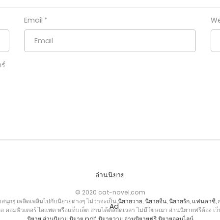
Email
*
We
ร์
อ่านนิยาย
© 2020 cat-novel.com
สนุกๆ เพลิดเพลินไปกับนิยายต่างๆ ไม่ว่าจะเป็น
นิยายวาย
,
นิยายจีน
,
นิยายรัก
,
แฟนตาซี
,
ือ คอมพิวเตอร์ ไอแพด หรือแท็บเล็ต อ่านได้ตลอดเวลา ไม่มีโฆษณา อ่านนิยายฟรีต้อง 
นิยาย
อ่านนิยาย
นิยาย pdf
นิยายวาย
อ่านนิยายฟรี
นิยายออนไลน์