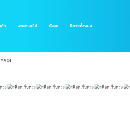
ลัก
แทงหวย24
มังงะ
นิยายทั้งหมด
ย YAOI