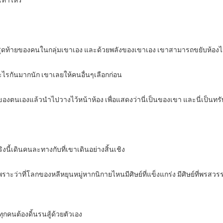
เท่าไหร่
ห้องสุดท้ายของคนในกลุ่มเขาเอง และด้วยพลังของเขาเอง เขาสามารถขยับห้องไปไ
ะไรกันมากนัก เขาเลยให้คนอื่นๆเลือกก่อน
งตนเองแล้วนำไปวางไว้หน้าห้อง เพื่อแสดงว่านี่เป็นของเขา และนี่เป็นทรั
นี้เดินคนละทางกับที่เขาเดินอย่างสิ้นเชิง
ะว่าที่โลกของหลีหยุนหมู่หากนิกายไหนมีศิษย์ที่แข็งแกร่ง มีศิษย์ที่พรสวรรค์ส
ุกคนต้องดิ้นรนสู้ด้วยตัวเอง