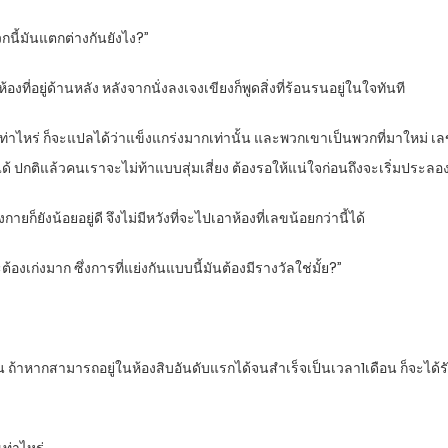
วกนี้มันแตกต่างกันยังไง?”
้องที่อยู่ด้านหลัง หลังจากนั่งลงเจงเขียงก็พูดสิ่งที่ร้อนรนอยู่ในใจทันที
เท่าไหร่ ก็จะแปลได้ว่าแข็งแกร่งมากเท่านั้น และพวกเขาเป็นพวกที่มาใหม่ เลข
้ ปกติแล้วคนเราจะไม่ท้าแบบสุ่มเสี่ยง ต้องรอให้แน่ใจก่อนถึงจะเริ่มประลอง
ายก็ยังน้อยอยู่ดี จึงไม่มีหวังที่จะไปเอาห้องที่เลขน้อยกว่านี้ได้
ะต้องเก่งมาก ซึ่งการที่แย่งกันแบบนี้มันต้องมีรางวัลใช่มั้ย?”
วัน ถ้าหากสามารถอยู่ในห้องสิบอันดับแรกได้จนสำเร็จเป็นเวลา1เดือน ก็จะไ