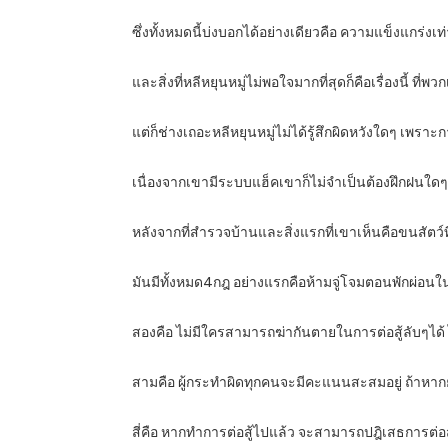
ซึ่งทั้งหมดนี้บ่งบอกได้อย่างเดียวคือ ความแข็งแกร่งเท่า
และสิ่งที่หลีหยุนหมู่ไม่พอใจมากที่สุดก็คือเรื่องนี้ ที
แต่ก็ช่างเถอะหลีหยุนหมู่ไม่ได้รู้สึกผิดหวังใดๆ เพราะก
เนื่องจากเขามีระบบแฮ็คเขาก็ไม่จำเป็นต้องฝึกฝนใด
หลังจากที่สำรวจบ้านและสิ่งแรกที่เขาเห็นคือขนสัตว์
มันมีทั้งหมด4กฎ อย่างแรกคือห้ามจู่โจมตอนพักผ่อนในห
สองคือ ไม่มีใครสามารถฆ่ากันตายในการต่อสู้ลับๆได้ ไ
สามคือ ผู้กระทำผิดทุกคนจะมีคะแนนสะสมอยู่ ถ้าหา
สี่คือ หากทำการต่อสู้ไปแล้ว จะสามารถปฎิเสธการต่อสู้ได