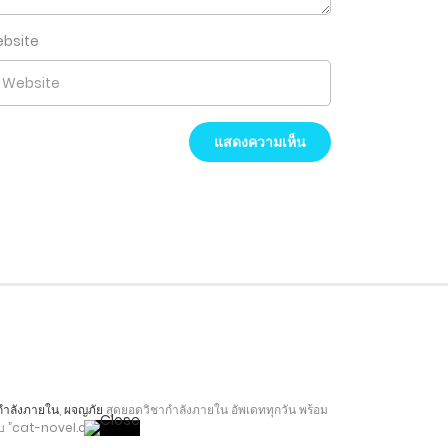
bsite
กำลังภายใน
,
ผจญภัย
สุดยอดวิชากำลังภายใน อัพเดททุกวัน พร้อม
เว็บ ”cat-novel.com”