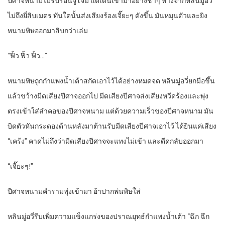
ปีศาจหนามไม่รีบร้อนจู่โจม แต่เดินเข้ามาอย่างช้าๆ ห่างจากหลินมู่อวี่
ไม่ถึงยี่สิบเมตร ทันใดนั้นส่งเสียงร้องเจี๊ยะๆ ดังขึ้น มันหมุนตัวและยิง
หนามพิษออกมาสิบกว่าเล่ม
“ฟิ้ว ฟิ้ว ฟิ้ว…”
หนามพิษถูกกำแพงน้ำเต้าสกัดเอาไว้ได้อย่างหมดจด หลินมู่อวี่ยกมือขึ้น
แล้วขว้างมีดเสียงปีศาจออกไป มีดเสียงปีศาจส่งเสียงหวีดร้องและพุ่ง
ตรงเข้าใส่ลำคอของปีศาจหนาม แต่ด้วยความเร็วของปีศาจหนาม มัน
บิดตัวหันกระดองด้านหลังมาต้านรับมีดเสียงปีศาจเอาไว้ ได้ยินแค่เสียง
“เคร้ง” คาดไม่ถึงว่ามีดเสียงปีศาจจะแทงไม่เข้า และดีดกลับออกมา
“เจี๊ยะๆ!”
ปีศาจหนามคำรามพุ่งเข้ามา อ้าปากพ่นพิษใส่
หลินมู่อวี่รีบเพิ่มความแข็งแกร่งของปราณยุทธ์กำแพงน้ำเต้า “ฉึก ฉึก