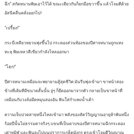
ฉึก” สกัดหนามพิษเอาไว้ได้ ขณะเดียวกันก็ยกมือขวาขึ้น แล้วโจมตีด้วย
อัสนีคลื่นคลั่งออกไป!
“เปรี้ยง!”
กระบี่เหลียวหยวนพุ่งขึ้นไป กระดองส่วนท้องของปีศาจหนามถูกแทง
ทะลุ พิษเหลวสีเขียวกำลังไหลออกมา
“โฮก!”
ปีศาจหนามเหมือนจะพยายามสู้สุดชีวิต มันรีบพุ่งเข้ามา ขาหน้าสอง
ข้างที่เดิมทีมีขนาดสั้นนั้น จู่ๆ ก็ยืดออกมาจากตัว กลายเป็นขาหน้าที่
เหมือนกับวงล้อมีดหมุนสองอัน ฟันใส่กำแพงน้ำเต้า
ความเจ็บปวดสายหนึ่งไหลเข้ามา พลังของสัตว์วิญญาณอายุห้าพันหนึ่ง
ร้อยปีนั้นไม่ธรรมดาจริงๆ แขนที่เป็นดาบของปีศาจหนามฉีกกระดอง
เต่าทมิฬ และฟันลงไปบนปราการเกล็ดมังกร ตรงเข้าโจมตีวิญญาณ