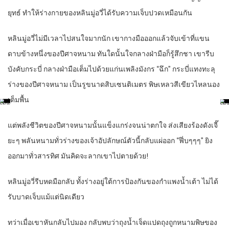
ยุทธ์ ทำให้ร่างกายของหลินมู่อวี่ได้รับความเจ็บปวดเหมือนกัน
หลินมู่อวี่ไม่มีเวลาไปสนใจมากนัก เขากางมือออกแล้วจับเข้าที่แขน
ดาบข้างหนึ่งของปีศาจหนาม ทันใดนั้นใจกลางฝ่ามือก็รู้สึกชา เขารีบ
บังคับกระบี่ กลางฝ่ามือเต็มไปด้วยแก่นเพลิงมังกร “ฉึก” กระบี่แทงทะลุ
ร่างของปีศาจหนาม เป็นรูขนาดสิบเซนติเมตร พิษเหลวสีเขียวไหลนอง
เต็มพื้น
แต่พลังชีวิตของปีศาจหนามนั้นแข็งแกร่งจนน่าตกใจ ส่งเสียงร้องดังเจี๊
ยะๆ พลันหนามทั่วร่างของเจ้าอัปลักษณ์ตัวนี้กลับแผ่ออก “ฟึ่บๆๆๆ” ยิง
ออกมาทั่วสารทิศ มันคิดจะลากเขาไปตายด้วย!
หลินมู่อวี่รีบหดมือกลับ ทั้งร่างอยู่ใต้การป้องกันของกำแพงน้ำเต้า ไม่ได้
รับบาดเจ็บแม้แต่นิดเดียว
ทว่าเมื่อเขาหันกลับไปมอง กลับพบว่าถุงน้ำเจ็ดแปดถุงถูกหนามพิษของ