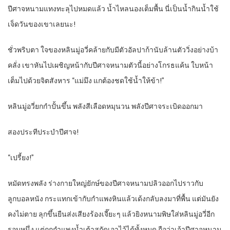
ปีศาจหนามแทงทะลุไปหมดแล้ว น้ำไหลนองเต็มพื้น นี่เป็นน้ำกินน้ำใช้
เจ็ดวันของเขาเลยนะ!
ชั่วพริบตา ใจของหลินมู่อวี่คล้ายกับมีตัวอัลปาก้านับล้านตัววิ่งอย่างบ้า
คลั่ง เขาหันไปเผชิญหน้ากับปีศาจหนามตัวนี้อย่างโกรธแค้น ใบหน้า
เต็มไปด้วยจิตสังหาร “แม่มึง แกต้องชดใช้น้ำให้ข้า!”
หลินมู่อวี่ยกกำปั้นขึ้น พลังสีเลือดหมุนวน พลังปีศาจระเบิดออกมา
สองประทีประบำปีศาจ!
“เปรี้ยง!”
หมัดทรงพลัง ร่างกายใหญ่ยักษ์ของปีศาจหนามปลิวออกไปราวกับ
ลูกบอลหนัง กระแทกเข้ากับกำแพงหินแล้วเด้งกลับลงมาที่พื้น แต่มันยัง
คงไม่ตาย ลุกขึ้นยืนส่งเสียงร้องเจี๊ยะๆ แล้วยิงหนามพิษใส่หลินมู่อวี่อีก
รอบหนึ่ง แต่ถูกกำแพงน้ำเต้าสกัดเอาไว้ได้ทั้งหมด ถือว่าเจ้าปีศาจหนาม