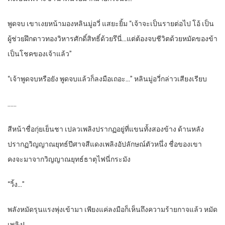
พูดจบ เขาเงยหน้ามองหลินมู่อวี่ แสยะยิ้ม “เจ้าจะเป็นรายต่อไป โอ้ เป็น
ผู้ช่วยฝึกดาวทองวิหารศักดิ์สิทธิ์ด้วยรึนี่…แต่ต้องจบชีวิตด้วยหมัดของข้า
เป็นโชคของเจ้าแล้ว”
“เจ้าพูดจบหรือยัง พูดจบแล้วก็ลงมือเถอะ…” หลินมู่อวี่กล่าวเสียงเรียบ
……
สีหน้าชื่อกุ่ยเย็นชา เปลวเพลิงปรากฏอยู่ที่แขนทั้งสองข้าง ด้านหลัง
ปรากฏวิญญาณยุทธ์ปีศาจสีแดงเพลิงอัปลักษณ์ตัวหนึ่ง ชื่อของเขา
คงจะมาจากวิญญาณยุทธ์ธาตุไฟนี่กระมัง
“วิ้ง…”
พลังหมัดรุนแรงพุ่งเข้ามา เพียงแค่ลงมือก็เห็นถึงความร้ายกาจแล้ว หมัด
เพลิง!