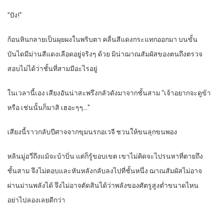
“ปัง!”
ก้อนหินกลายเป็นผุยผงในพริบตา คลื่นสีแดงกระแทกออกมา บนขั้น
บันไดมีม่านสีแดงเลือดอยู่จริงๆ ด้วย มิน่าฌาณสัมผัสของตนถึงตรวจ
สอบไม่ได้ว่าชั้นที่สามมีอะไรอยู่
ในเวลานี้เอง เสียงอันน่าสะพรึงกลัวดังมาจากชั้นสาม “เจ้าอยากจะดูข้า
หรือ เช่นนั้นก็มาสิ เฮอะๆๆ…”
เสียงนี้ราวกลับปีศาจจากขุมนรกอเวจี ชวนให้ขนลุกขนพอง
หลินมู่อวี่ถึงแม้จะบ้าบิ่น แต่ก็รู้ขอบเขต เขาไม่คิดจะไปรนหาที่ตายถึง
ชั้นสาม จึงไม่ตอบและหันหลังกลับลงไปที่ชั้นหนึ่ง ฌาณสัมผัสไม่อาจ
ผ่านม่านพลังได้ จึงไม่อาจตัดสินได้ว่าพลังของศัตรูสูงต่ำขนาดไหน
อย่าไปลองเลยดีกว่า