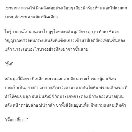
เขาจุดกระถางไฟ ฝึกพลังต่ออย่างเงียบๆ เสียงฟ้าร้องด้านนอกไม่ส่งผลก
ระทบต่อเขาเลยแม้แต่นิดเดียว
ไม่รู้ว่าผ่านไปนานเท่าไร จู่ๆใจของหลินมู่อวี่กระตุกวูบ ทักษะชีพจร
วิญญาณตรวจพบกระแสพลังที่แข็งแกร่งเข้ามาที่เจดีย์ทงเทียนชั้นสอง
แล้ว น่าจะเป็นอะไรบางอย่างที่ลงมาจากชั้นสาม!
“ชิ้ง!”
หลินมู่อวี่ดึงกระบี่เหลียวหยวนออกจากฝัก ความเร็วของผู้มาเยือน
รวดเร็วเป็นอย่างยิ่ง เงาร่างสีเทาวิ่งลงมาจากบันไดหิน พร้อมเสียงร้องที่
ทำให้คนขนลุก มันเป็นสิ่งมีชีวิตประเภทกระดอง มีกระดองหนาอยู่บน
หลัง หน้าตาอัปลักษณ์น่ากลัว ขาทั้งสี่ยืนอยู่บนพื้น มีหนามแหลมเต็มตัว
“เจี๊ยะ เจี๊ยะ…”