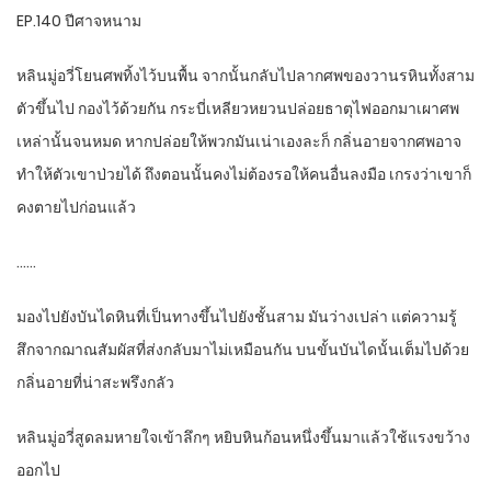
EP.140 ปีศาจหนาม
หลินมู่อวี่โยนศพทิ้งไว้บนพื้น จากนั้นกลับไปลากศพของวานรหินทั้งสาม
ตัวขึ้นไป กองไว้ด้วยกัน กระบี่เหลียวหยวนปล่อยธาตุไฟออกมาเผาศพ
เหล่านั้นจนหมด หากปล่อยให้พวกมันเน่าเองละก็ กลิ่นอายจากศพอาจ
ทำให้ตัวเขาป่วยได้ ถึงตอนนั้นคงไม่ต้องรอให้คนอื่นลงมือ เกรงว่าเขาก็
คงตายไปก่อนแล้ว
……
มองไปยังบันไดหินที่เป็นทางขึ้นไปยังชั้นสาม มันว่างเปล่า แต่ความรู้
สึกจากฌาณสัมผัสที่ส่งกลับมาไม่เหมือนกัน บนขั้นบันไดนั้นเต็มไปด้วย
กลิ่นอายที่น่าสะพรึงกลัว
หลินมู่อวี่สูดลมหายใจเข้าลึกๆ หยิบหินก้อนหนึ่งขึ้นมาแล้วใช้แรงขว้าง
ออกไป