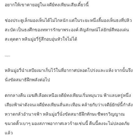
อยากให้เขาตายอยู่ในเจดีย์ทงเทียนเสียเดี๋ยวนี้
ช่องประตูเล็กมองเห็นได้ไม่ไกลนัก แต่ในระยะหนึ่งลี้มองเห็นธงที่ปลิว
สะบัด เป็นธงศึกของทหารรักษาพระองค์ สัญลักษณ์โล่ยักษ์สีทองเด่น
สะดุดตา หลินมู่อวี่รู้สึกอบอุ่นหัวใจไม่ได้
……
หลินมู่อวี่นำเสบียงมาเก็บไว้ในที่อากาศปลอดโปร่งและแห้ง จากนั้นจึง
นั่งขัดสมาธิฝึกพลังต่อไป
ตกกลางคืน เมฆสีเลือดเหนือเจดีย์ทงเทียนเริ่มหมุนวน ฟ้าแลบครู่หนึ่ง
เสียงฟ้าผ่าดังจนเจดีย์ทงเทียนสั่นสะเทือน คล้ายกับว่าเจดีย์ยักษ์นี้กำลัง
หวาดกลัวอำนาจฟ้า หลินมู่อวี่นั่งขัดสมาธิฝึกทักษะชีพจรวิญญาณ
ขมวดคิ้วเบาๆ มองสภาพอากาศเลวร้ายเช่นนี้ คืนนี้คงจะไม่ปลอดภัย
แล้ว