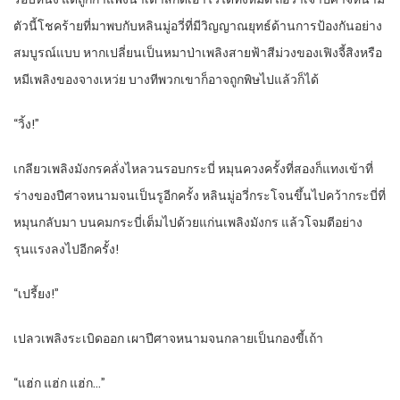
ตัวนี้โชคร้ายที่มาพบกับหลินมู่อวี่ที่มีวิญญาณยุทธ์ด้านการป้องกันอย่าง
สมบูรณ์แบบ หากเปลี่ยนเป็นหมาป่าเพลิงสายฟ้าสีม่วงของเฟิงจี้สิงหรือ
หมีเพลิงของจางเหว่ย บางทีพวกเขาก็อาจถูกพิษไปแล้วก็ได้
“วิ้ง!”
เกลียวเพลิงมังกรคลั่งไหลวนรอบกระบี่ หมุนควงครั้งที่สองก็แทงเข้าที่
ร่างของปีศาจหนามจนเป็นรูอีกครั้ง หลินมู่อวี่กระโจนขึ้นไปคว้ากระบี่ที่
หมุนกลับมา บนคมกระบี่เต็มไปด้วยแก่นเพลิงมังกร แล้วโจมตีอย่าง
รุนแรงลงไปอีกครั้ง!
“เปรี้ยง!”
เปลวเพลิงระเบิดออก เผาปีศาจหนามจนกลายเป็นกองขี้เถ้า
“แฮ่ก แฮ่ก แฮ่ก…”