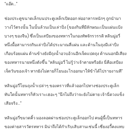
“แอ๊ด…”
ช่องประตูขนาดเล็กบนประตูเหล็กเปิดออก ห่ออาหารหนักๆ ถูกนำมา
วางไว้ตรงนั้น ในนั้นล้วนเป็นเล่าปิ่ง (ของกินที่มีลักษณะเป็นแผ่นแป้ง
บางๆ ของจีน) ซึ่งเป็นเสบียงของทหารในกองทัพจักรวรรดิ หลินมู่อวี่
หนึ่งมื้อสามารถกินเล่าปิ่งได้ประมาณสี่แผ่น และด้านในถุงมีเล่าปิ่ง
เกือบร้อยแผ่น ด้านข้างยังมีถุงน้ำอวบอ้วนอีกเจ็ดแปดถุง ด้านนอกมีเสียง
ของทหารนายหนึ่งดังขึ้น “หลินมู่อวี่ ไม่รู้ว่าเจ้าตายหรือยัง นี่คือเสบียง
เจ็ดวันของเจ้า หากยังไม่ตายก็โยนอะไรออกมาให้ข้าได้ไปรายงานที”
หลินมู่อวี่โยนถุงน้ำเปล่าๆ ของคราวที่แล้วออกไปทางช่องประตูเล็ก
ทันใดนั้นทหารก็หัวเราะเฮอะๆ “นึกไม่ถึงว่าจะยังไม่ตาย เจ้านี่ดวงแข็ง
เสียจริง…”
หลินมู่อวี่ขมวดคิ้ว มองลอดผ่านช่องประตูเล็กออกไป คนผู้นี้เป็นทหาร
ของค่ายสารวัตรทหาร มิน่าถึงได้กำเริบเสิบสานเช่นนี้ เซี่ยงอวี้คงแทบ