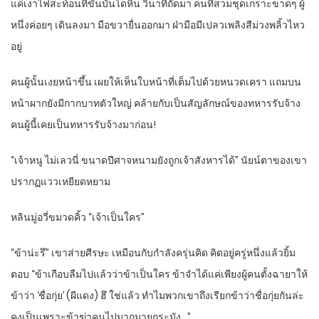
แค่เงาไฟสะท้อนที่ขั้นบันไดหิน วินาทีถัดมา คนที่สวมชุดเกราะขาดๆ ผู้
หนึ่งค่อยๆ เดินลงมา มือขวายื่นออกมา ฝ่ามือมีเปลวเพลิงสีม่วงพลิ้วไหว
อยู่
คนผู้นั้นเงยหน้าขึ้น เผยให้เห็นใบหน้าที่เต็มไปด้วยหนวดเครา แถมบน
หน้าผากยังมีกากบาทตัวใหญ่ คล้ายกับเป็นสัญลักษณ์ของทหารรับจ้าง
คนผู้นี้เคยเป็นทหารรับจ้างมาก่อน!
“เจ้าหนู ไม่เลวนี่ ขนาดปีศาจหนามยังถูกเจ้าสังหารได้” นัยน์ตาของเขา
ปรากฏแววเหยียดหยาม
หลินมู่อวี่ขมวดคิ้ว “เจ้าเป็นใคร”
“ข้าน่ะรึ” เขาส่ายศีรษะ เหมือนกับกำลังครุ่นคิด คิดอยู่ครู่หนึ่งแล้วยิ้ม
ตอบ “ข้าเกือบลืมไปแล้วว่าข้าเป็นใคร ข้าจำได้แค่เพียงผู้คนตั้งฉายาให้
ข้าว่า ‘ชื่อกุ่ย’ (ผีแดง) ฮึ ใช่แล้ว ทำไมพวกเขาถึงเรียกข้าว่าชื่อกุ่ยกันล่ะ
คงเป็นเพราะข้าฆ่าคนไปมากมายกระมัง…”