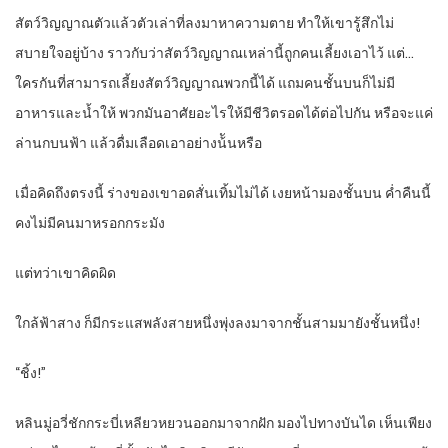
สัตว์วิญญาณตัวแล้วตัวเล่าที่ลงมาหาความตาย ทำให้เขารู้สึกไม่
สบายใจอยู่บ้าง ราวกับว่าสัตว์วิญญาณเหล่านี้ถูกคนเลี้ยงเอาไว้ แต่…
ใครกันที่สามารถเลี้ยงสัตว์วิญญาณพวกนี้ได้ แถมคนชั้นบนก็ไม่มี
อาหารและน้ำให้ พวกมันอาศัยอะไรให้มีชีวิตรอดได้ต่อไปกัน หรือจะแค่
ล่านกบนฟ้า แล้วดื่มเลือดเอาอย่างน้ันหรือ
เมื่อคิดถึงตรงนี้ ร่างของเขาอดสั่นเทิ้มไม่ได้ เงยหน้ามองชั้นบน ค่ำคืนนี้
คงไม่มีคนมาหรอกกระมัง
แต่ทว่าเขาคิดผิด
ใกล้ฟ้าสาง ก็มีกระแสพลังสายหนึ่งพุ่งลงมาจากชั้นสามมายังชั้นหนึ่ง!
“ชิ้ง!”
หลินมู่อวี่ชักกระบี่เหลียวหยวนออกมาจากฝัก มองไปทางบันได เห็นเพียง