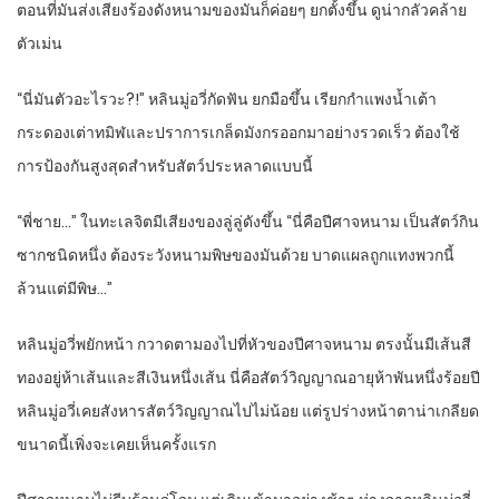
ตอนที่มันส่งเสียงร้องดังหนามของมันก็ค่อยๆ ยกตั้งขึ้น ดูน่ากลัวคล้าย
ตัวเม่น
“นี่มันตัวอะไรวะ?!” หลินมู่อวี่กัดฟัน ยกมือขึ้น เรียกกำแพงน้ำเต้า
กระดองเต่าทมิฬและปราการเกล็ดมังกรออกมาอย่างรวดเร็ว ต้องใช้
การป้องกันสูงสุดสำหรับสัตว์ประหลาดแบบนี้
“พี่ชาย…” ในทะเลจิตมีเสียงของลู่ลู่ดังขึ้น “นี่คือปีศาจหนาม เป็นสัตว์กิน
ซากชนิดหนึ่ง ต้องระวังหนามพิษของมันด้วย บาดแผลถูกแทงพวกนี้
ล้วนแต่มีพิษ…”
หลินมู่อวี่พยักหน้า กวาดตามองไปที่หัวของปีศาจหนาม ตรงนั้นมีเส้นสี
ทองอยู่ห้าเส้นและสีเงินหนึ่งเส้น นี่คือสัตว์วิญญาณอายุห้าพันหนึ่งร้อยปี
หลินมู่อวี่เคยสังหารสัตว์วิญญาณไปไม่น้อย แต่รูปร่างหน้าตาน่าเกลียด
ขนาดนี้เพิ่งจะเคยเห็นครั้งแรก