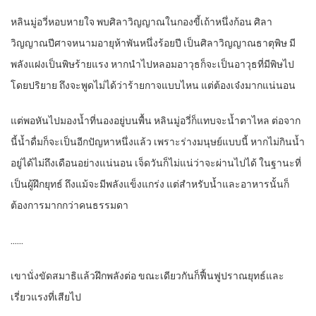
หลินมู่อวี่หอบหายใจ พบศิลาวิญญาณในกองขี้เถ้าหนึ่งก้อน ศิลา
วิญญาณปีศาจหนามอายุห้าพันหนึ่งร้อยปี เป็นศิลาวิญญาณธาตุพิษ มี
พลังแฝงเป็นพิษร้ายแรง หากนำไปหลอมอาวุธก็จะเป็นอาวุธที่มีพิษไป
โดยปริยาย ถึงจะพูดไม่ได้ว่าร้ายกาจแบบไหน แต่ต้องเจ๋งมากแน่นอน
แต่พอหันไปมองน้ำที่นองอยู่บนพื้น หลินมู่อวี่ก็แทบจะน้ำตาไหล ต่อจาก
นี้น้ำดื่มก็จะเป็นอีกปัญหาหนึ่งแล้ว เพราะร่างมนุษย์แบบนี้ หากไม่กินน้ำ
อยู่ได้ไม่ถึงเดือนอย่างแน่นอน เจ็ดวันก็ไม่แน่ว่าจะผ่านไปได้ ในฐานะที่
เป็นผู้ฝึกยุทธ์ ถึงแม้จะมีพลังแข็งแกร่ง แต่สำหรับน้ำและอาหารนั้นก็
ต้องการมากกว่าคนธรรมดา
……
เขานั่งขัดสมาธิแล้วฝึกพลังต่อ ขณะเดียวกันก็ฟื้นฟูปราณยุทธ์และ
เรี่ยวแรงที่เสียไป