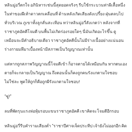
หลินมู่อวี่ตกใจ อภินิหารเช่นนี้สุดยอดจริงๆ รีบใช้กระบวนท่าผีเสื้อหนึ่ง
ในท่าของฝีเท้าดาวตกเคลื่อนที่ ด้านหลังเกิดเสียงดังเปรี้ยง ฝุ่นตลบไป
ทั่วบริเวณ ภูเขาทั้งลูกสั่นสะเทือน ทว่าหลินมู่อวี่สังเกตว่า หลังจากที่
ราชาภูตอัคคีโจมตี บนพื้นไม่เกิดร่องรอยใดๆ นี่มันเกิดอะไรขึ้น ดู
เหมือนจะมีคำอธิบายเดียว ราชาภูตอัคคีนั้นไม่มีร่างเนื้ออย่างแน่นอน
ร่างกายมหึมาเบื้องหน้ามีสภาพเป็นวิญญาณเท่านั้น
แต่หากถูกสภาพวิญญาณนี้โจมตีเข้า ก็อาจตายได้เหมือนกัน หากตนเอง
ตายก็จะกลายเป็นวิญญาณ ถึงตอนนั้นก็คงถูกคนรังแกตามใจชอบ
ไม่ใช่ละ พูดให้ถูกก็คือถูกผีรังแกตามใจชอบ!
“ซู่!”
ลมที่พัดรุนแรงห่อหุ้มรอบแขนราชาภูตอัคคี เขาคิดจะโจมตีอีกรอบ
หลินมู่อวี่รีบคำรามเสียงต่ำ “ราชาปีศาจเจ็ดประทีป เจ้ายังไม่ออกอีก คิด