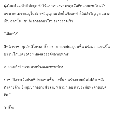
พุ่งโจมตีออกไปไม่หยุด ทำให้แขนของราชาภูตอัคคีสลายหายไปครึ่ง
แขน แต่เพราะอยู่ในสภาพวิญญาณ ดังนั้นจึงแค่ทำให้พลังวิญญาณบาด
เจ็บ จากนั้นแขนก็งอกออกมาใหม่อย่างรวดเร็ว
“ไอ้แก่นี่!”
สีหน้าราชาภูตอัคคีโกรธเกรี้ยว ร่างกายขยับอยู่บนพื้น พร้อมยกแขนขึ้น
มา ตะโกนเสียงดัง “เพลิงสวรรค์ผลาญพิภพ”
เปลวเพลิงจำนวนมากร่วงลงมาจากฟ้า!
ราชาปีศาจเจ็ดประทีปยกแขนทั้งสองขึ้น บนร่างกายเต็มไปด้วยพลัง
ทำลายล้าง ยิ้มมุมปากอย่างชั่วร้าย “เข้ามาเลย ห้าประทีปทะลายแปด
ทิศ!”
“เปรี้ยง!