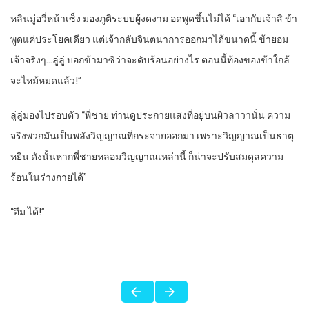
หลินมู่อวี่หน้าเซ็ง มองภูติระบบผู้งดงาม อดพูดขึ้นไม่ได้ “เอากับเจ้าสิ ข้า
พูดแค่ประโยคเดียว แต่เจ้ากลับจินตนาการออกมาได้ขนาดนี้ ข้ายอม
เจ้าจริงๆ…ลู่ลู่ บอกข้ามาซิว่าจะดับร้อนอย่างไร ตอนนี้ท้องของข้าใกล้
จะไหม้หมดแล้ว!”
ลู่ลู่มองไปรอบตัว “พี่ชาย ท่านดูประกายแสงที่อยู่บนผิวลาวานั่น ความ
จริงพวกมันเป็นพลังวิญญาณที่กระจายออกมา เพราะวิญญาณเป็นธาตุ
หยิน ดังนั้นหากพี่ชายหลอมวิญญาณเหล่านี้ ก็น่าจะปรับสมดุลความ
ร้อนในร่างกายได้”
“อืม ได้!”