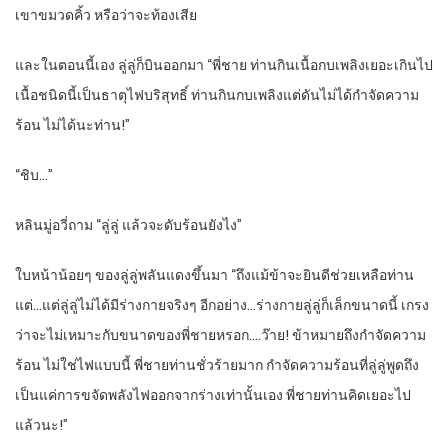
เขาขมวดคิ้ว หรือว่าจะท้องเสีย
และในตอนนี้เอง ลู่ลู่ก็บินออกมา “พี่ชาย ท่านกินเนื้อกบเพลิงเยอะเกินไป
เนื้อชนิดนี้เป็นธาตุไฟบริสุทธิ์ ท่านกินกบเพลิงแต่ดันไม่ได้กำจัดความ
ร้อน ไม่ได้นะท่าน!”
“ชิบ…”
หลินมู่อวี่ถาม “ลู่ลู่ แล้วจะดับร้อนยังไง”
ใบหน้าน้อยๆ ของลู่ลู่พลันแดงขึ้นมา “ถึงแม้ข้าจะยินดีช่วยเหลือท่าน
แต่…แต่ลู่ลู่ไม่ได้มีร่างกายจริงๆ อีกอย่าง…ร่างกายลู่ลู่ก็เล็กขนาดนี้ เกรง
ว่าจะไม่เหมาะกับขนาดของพี่ชายหรอก….ว๊าย! ข้าหมายถึงกำจัดความ
ร้อน ไม่ใช่ไฟแบบนี้ พี่ชายท่านชั่วร้ายมาก กำจัดความร้อนที่ลู่ลู่พูดถึง
เป็นแค่การขจัดพลังไฟออกจากร่างเท่านั้นเอง พี่ชายท่านคิดเยอะไป
แล้วนะ!”