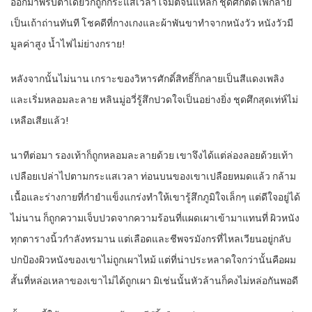
ออกมาพริบตาเดียวก็ถูกกระแสเวลาโจมตีจนแหลก ชุดศึกติดไฟกลาย
เป็นเถ้าถ่านทันที โชคดีที่กางเกงและผ้าพันขาทำจากหนังวัว หนังวัวมี
มูลค่าสูง น้ำไฟไม่ย่างกราย!
หลังจากนั้นไม่นาน เกราะของวิหารศักดิ์สิทธิ์ก็กลายเป็นสีแดงเพลิง
และเริ่มหลอมละลาย หลินมู่อวี่รู้สึกปวดใจเป็นอย่างยิ่ง ชุดศึกสุดเท่ห์ไม่
เหลือเสียแล้ว!
นาทีต่อมา รองเท้าก็ถูกหลอมละลายด้วย เขาจึงได้แต่ล่องลอยด้วยเท้า
เปลือยเปล่าไปตามกระแสเวลา ท่อนบนของเขาเปลือยหมดแล้ว กล้าม
เนื้อและร่างกายที่กำยำแข็งแกร่งทำให้เขารู้สึกภูมิใจเล็กๆ แต่ดีใจอยู่ได้
ไม่นาน ก็ถูกความเจ็บปวดจากความร้อนที่แผดเผาเข้ามาแทนที่ ผิวหนัง
ทุกตารางนิ้วกำลังทรมาน แต่เลือดและชีพจรมังกรที่ไหลเวียนอยู่กลับ
ปกป้องผิวหนังของเขาไม่ถูกเผาไหม้ แต่ที่น่าประหลาดใจกว่านั้นคือผม
สั้นที่หล่อเหลาของเขาไม่ได้ถูกเผา มิเช่นนั้นหัวล้านก็คงไม่หล่อกันพอดี