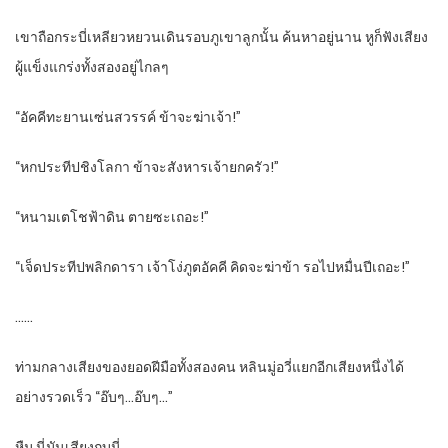
เขาถือกระบี่เหลียวหยวนเดินรอบภูเขาลูกนั้น ค้นหาอยู่นาน หูก็ฟังเสียง
ผู้แข็งแกร่งทั้งสองอยู่ไกลๆ
“อัคคีทะยานเซ่นสวรรค์ ข้าจะฆ่าเจ้า!”
“หกประทีปชิงโลกา ข้าจะสังหารเจ้ายกครัว!”
“หนามเตโชฟ้าดิน ตายซะเถอะ!”
“เจ็ดประทีปพลิกดารา เจ้าโง่ภูตอัคคี คิดจะฆ่าข้า รอไปหมื่นปีเถอะ!”
……
ท่ามกลางเสียงของยอดฝีมือทั้งสองคน หลินมู่อวี่แยกอีกเสียงหนึ่งได้
อย่างรวดเร็ว “อ๊บๆ…อ๊บๆ…”
หืม นี่มันเสียงกบนี่