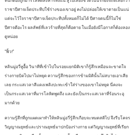
ที่นี่ก็ต้องถูกมารโลหิตสังหารทิ้งแน่ สู้ไปเสี่ยงชีวิตในนรกยังจะดีเสียกว่า
ราชาปีศาจเจ็ดประทีปใช้ร่างของเขาอยู่ คงไม่ปล่อยให้เขาตายเป็นแน่
แต่จะไว้ใจราชาปีศาจเจ็ดประทีปทั้งหมดก็ไม่ได้ ปีศาจตนนี้ก็ไม่ใช่
ปีศาจดีอะไร ผลลัพธ์ที่เลวร้ายที่สุดก็คือตาย ในเมื่อยังมีโอกาสก็ต้องลอง
ดูหน่อย
“ฟิ้ว!”
หลินมู่อวี่หูอื้อ วินาทีที่เข้าไปในรอยแยกมิติเขาก็รู้สึกเหมือนจะขาดใจ
ร่างกายบิดไปมาไม่หยุด ความรู้สึกของการข้ามมิตินั้นไม่สบายเอาเสีย
เลย กระแสเวลาสีแดงเพลิงปะทะเข้าใส่ร่างของเขาไม่หยุด นี่คงจะ
เป็นกระแสเวลาที่มารโลหิตพูดถึง และยังเป็นกระแสเวลาที่ร้อนระอุ
มากด้วย
ความรู้สึกที่ถูกแผดเผาทำให้หลินมู่อวี่รู้สึกเกือบจะหมดสติไป จึงรีบโคจร
วิญญาณยุทธ์และปราณยุทธ์มาปกป้องร่างกาย แต่วิญญาณยุทธ์ที่เรียก