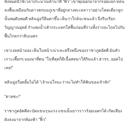
ทั้งหมดนี้ใช้เวลาประมาณห้านาที “ฟิ้ว” เขาพุ่งออกมาจากรอยแยก หล่น
ลงพื้นเหมือนกับดาวตกบนภูเขาที่อยู่กลางทะเลลาวาอย่างโดดเดี่ยวลูก
นั้นพอดิบพอดี หลินมู่อวี่ลืมตาขึ้น เห็นว่าใกล้จะชนแล้ว จึงรีบเรียก
วิญญาณยุทธ์ กำแพงน้ำเต้ากระแทกใส่พื้นก่อนที่ร่างทั้งร่างจะไถลไปกับ
พื้นไกลกว่าสิบเมตร
เขาเงยหน้ามอง เห็นใบหน้าเน่าเละครึ่งหนึ่งของราชาภูตอัคคี มันหัว
เราะเคี๊ยกๆ มองมาที่ตน “ในที่สุดก็มีเนื้อสดมาให้กินแล้ว ฮ่าๆๆ…ยอดไป
เลย!”
หลินมู่อวี่อดยิ้มไม่ได้ “เจ้าแน่ใจนะว่าจะไม่ทำให้ฟันของเจ้าหัก”
“ตายซะ!”
ราชาภูตอัคคีสะบัดแขนรุนแรง แขนนั้นยาวราวร้อยเมตรได้ เกิดเสียง
ดังลงมาจากท้องฟ้า “ฟิ้ว”