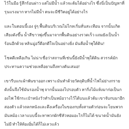
ไว้ในมือ รู้สึกร้อนผ่าว แต่ไม่มีน้ำ แล้วจะต้มได้อย่างไร ซึ่งนี่เป็นปัญหาที่
รุนแรงมาก หากไม่มีน้ำ ตนจะมีชีวิตอยู่ได้อย่างไร
และในตอนนี้เอง จู่ๆ พื้นดินบริเวณไม่ไกลเริ่มสั่นสะเทือน จากนั้นเกิด
เสียงดังขึ้น น้ำสีขาวพุ่งขึ้นมาจากพื้นดินอย่างรวดเร็ว แถมยังเป็นน้ำ
ร้อนอีกด้วย หลินมู่อวี่ดีอกดีใจเป็นอย่างยิ่ง มันคือน้ำพุใต้ดิน!
โชคดีเหลือเกิน ไม่น่าเชื่อว่าสถานที่เช่นนี้ยังมีน้ำพุใต้ดิน สวรรค์มัก
ประทานความช่วยเหลือยามถึงทางตันเสมอ!
เขารีบแกะผ้าพันขาออก เพราะมันทำด้วยวัตถุดิบที่น้ำไฟไม่ย่างกราย
ดังนั้นจึงใช้มันรองน้ำพุ จากนั้นมองไปรอบตัว หากิ่งไม้แห้งมาก่อเป็นก
องไฟ ใช้กระเป๋าหนังวัวทำเป็นหม้อวางไว้ได้บนแล้วต้ม เขาจับกบมาอีก
สองตัว แล้วถลกหนังและดึงเครื่องในของกบทั้งสามตัวก่อนจะโยนพวก
มันหม้อ เวลาแบบนี้จะหาพวกผักชีหัวหอมอะไรก็ไม่ได้ ขนาดน้ำมันยัง
ไม่มี ทำให้ท้องอิ่มได้ก็ไม่เลวแล้ว