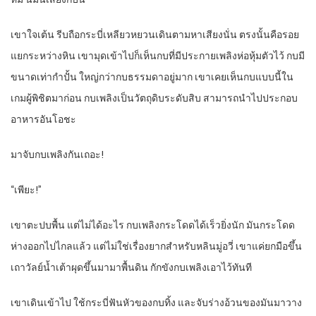
เขาใจเต้น รีบถือกระบี่เหลียวหยวนเดินตามหาเสียงนั่น ตรงนั้นคือรอย
แยกระหว่างหิน เขามุดเข้าไปก็เห็นกบที่มีประกายเพลิงห่อหุ้มตัวไว้ กบมี
ขนาดเท่ากำปั้น ใหญ่กว่ากบธรรมดาอยู่มาก เขาเคยเห็นกบแบบนี้ใน
เกมผู้พิชิตมาก่อน กบเพลิงเป็นวัตถุดิบระดับสิบ สามารถนำไปประกอบ
อาหารอันโอชะ
มาจับกบเพลิงกันเถอะ!
“เพียะ!”
เขาตะปบพื้น แต่ไม่ได้อะไร กบเพลิงกระโดดได้เร็วยิ่งนัก มันกระโดด
ห่างออกไปไกลแล้ว แต่ไม่ใช่เรื่องยากสำหรับหลินมู่อวี่ เขาแค่ยกมือขึ้น
เถาวัลย์น้ำเต้าผุดขึ้นมามาพื้นดิน กักขังกบเพลิงเอาไว้ทันที
เขาเดินเข้าไป ใช้กระบี่ฟันหัวของกบทิ้ง และจับร่างอ้วนของมันมาวาง