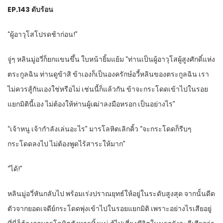
EP.143
ดับร้อน
“ผู้อาวุโสโปรดช้าก่อน!”
จู่ๆ หลินมู่อวี่ก็ยกแขนขึ้น ใบหน้ายิ้มแย้ม “ท่านเป็นผู้อาวุโสผู้สูงศักดิ์แห่ง
ตระกูลฉิน ท่านดูข้าสิ ข้าเองก็เป็นองครักษ์อวี้หลินของตระกูลฉิน เรา
ไม่ควรสู้กันเองใช่หรือไม่ เช่นนี้ก็แล้วกัน ข้าจะกระโดดเข้าไปในรอย
แยกมิตินี้เอง ไม่ต้องให้ท่านผู้เฒ่าลงมือหรอก เป็นอย่างไร”
“เจ้าหนู เจ้ากำลังเล่นอะไร” มารโลหิตเลิกคิ้ว “จะกระโดดก็รีบๆ
กระโดดลงไป ไม่ต้องพูดไร้สาระให้มาก”
“ได้!”
หลินมู่อวี่หันกลับไป พร้อมเร่งปราณยุทธ์ให้อยู่ในระดับสูงสุด จากนั้นดีด
ตัวจากยอดเจดีย์กระโดดพุ่งเข้าไปในรอยแยกมิติ เพราะอย่างไรเสียอยู่