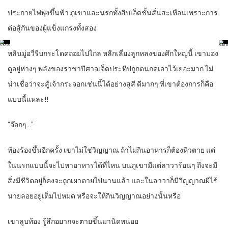
ประกายไฟพุ่งขึ้นฟ้า ภูเขาและนรกทั้งสิบเอ็ดชั้นสั่นสะเทือนเพราะการ
ต่อสู้กันของผู้แข็งแกร่งทั้งสอง
หลินมู่อวี่รีบกระโดดถอยไปไกล หลีกเลี่ยงลูกหลงของศึกใหญ่นี้ เขามอง
ดูอยู่ห่างๆ พลังของราชาปีศาจเจ็ดประทีปถูกตนกดเอาไว้เยอะมาก ไม่
น่าเชื่อว่าจะสู้เจ้ากระจอกเช่นนี้ได้อย่างสูสี ดีมากๆ ที่เขาต้องการก็คือ
แบบนี้แหละ!!
“จ๊อกๆ…”
ท้องร้องขึ้นอีกครั้ง เขาไม่ใช่วิญญาณ ถ้าไม่กินอาหารก็ต้องหิวตาย แต่
ในนรกแบบนี้จะไปหาอาหารได้ที่ไหน บนภูเขามีแต่ลาวาร้อนๆ ถึงจะมี
สิ่งมีชีวิตอยู่ก็คงจะถูกเผาตายไปนานแล้ว และในลาวาก็มีวิญญาณผีไร้
นายลอยอยู่เต็มไปหมด หรือจะให้กินวิญญาณอย่างนั้นหรือ
เขาลูบท้อง รู้สึกอยากจะตายขึ้นมานิดหน่อย