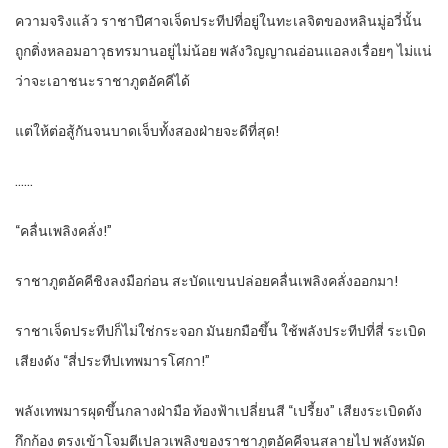
ความจริงแล้ว ราชาปีศาจเจ็ดประทีปที่อยู่ในทะเลจิตของหลินมู่อวี่นั้น
ถูกติ่งหลอมอาวุธทรมานอยู่ไม่น้อย พลังวิญญาณอ่อนแอลงเรื่อยๆ ไม่แน่
ว่าจะเอาชนะราชาภูตอัคคีได้
แต่ให้ต่อสู้กันจนบาดเจ็บทั้งสองฝ่ายจะดีที่สุด!
……
“คลื่นเพลิงคลั่ง!”
ราชาภูตอัคคีชิงลงมือก่อน สะบัดแขนปล่อยคลื่นเพลิงคลั่งออกมา!
ราชาเจ็ดประทีปก็ไม่ใช่กระจอก มันยกมือขึ้น ใช้พลังประทีปที่สี่ ระเบิด
เสียงดัง “สี่ประทีปเทพมารโศกา!”
พลังเทพมารผุดขึ้นกลางฝ่ามือ ท้องฟ้าเปลี่ยนสี “เปรี้ยง” เสียงระเบิดดัง
กึกก้อง ตรงเข้าโจมตีเปลวเพลิงของราชาภูตอัคคีจนสลายไป พลังหมัด