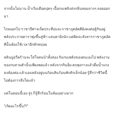
จากนั้นไม่นาน น้ำเริ่มเดือดปุดๆ เนื้อกบเพลิงส่งกลิ่นหอมจางๆ ลอยออก
มา
ไกลออกไป ราชาปีศาจเจ็ดประทีปและราชาภูตอัคคียังคงต่อสู้กันอยู่
พลังประกายดาราพุ่งขึ้นสู่ฟ้า แสบตายิ่งนัก แต่คิดจะสังหารราชาภูตอัค
คีน้ันต้องใช้เวลาอีกสักหน่อย
หลินมู่อวี่คร้านจะใส่ใจคนบ้าทั้งสอง กินกบเพลิงของตนเองไป พลังงาน
ของกบสามตัวนั้นเพียงพอแล้ว หลังจากกินอิ่ม ตบพุงกางแล้วดื่มน้ำแกง
ลงท้องต่อ แล้วเอนหลังอยู่บนก้อนหินร้อนพักสักเล็กน้อย รู้สึกว่าชีวิตนี้
ไม่ต้องการสิ่งใดแล้ว
แต่ในตอนนี้เอง จู่ๆ ก็รู้สึกร้อนในท้องอย่างมาก
“เกิดอะไรขึ้น?!”