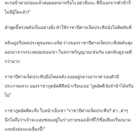
จะรอข้าตายก่อนแล้วค่อยออกมาหรือไง อย่าลืมนะ ที่นี่นอกจากตัวข้าก็
ไม่มีผู้ใดแล้ว!”
คำพูดนี้ทรงพลังเป็นอย่างยิ่ง ทำให้ราชาปีศาจเจ็ดประทีปนั่งไม่ติดทันที
หลินมู่อวี่ปลดประตูของทะเลจิต ร่างของราชาปีศาจเจ็ดประทีปพลันพุ่ง
ออกมาจากกระหม่อมของเขา ในสภาพวิญญาณเช่นกัน แต่กลับดูอวดดี
กว่ามาก
ราชาปีศาจเจ็ดประทีปมือไพล่หลัง ลอยอยู่กลางอากาศ รอบตัวมี
ประกายเทวะ มองราชาภูตอัคคีสีหน้าเรียบเฉย “ภูตอัคคี ยังจำข้าได้หรือ
ไม่”
ราชาภูตอัคคีตะลึง ใบหน้าเย็นชา “ราชาปีศาจเจ็ดประทีป? ฮ่า…ฮ่าๆ
นึกไม่ถึงว่าเจ้าจะแอบซ่อนอยู่ในร่างกายของเด็กที่ไร้ชื่อเสียงเรียงนาม
แถมยังอ่อนแอเยี่ยงนี้!”