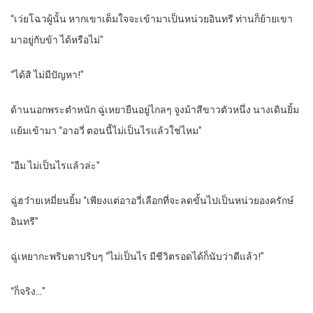
“เว่ยโฉวผู้นั้น หากเขาเต็มใจจะเข้ามาเป็นหน่วยอินทรี ท่านก็ย้ายเขา
มาอยู่กับข้า ได้หรือไม่”
“ได้สิ ไม่มีปัญหา!”
ด้านนอกพระตำหนัก ฉู่เหยายืนอยู่ไกลๆ จูงม้าสีขาวตัวหนึ่ง นางเดินยิ้ม
แย้มเข้ามา “อาอวี่ ตอนนี้ไม่เป็นไรแล้วใช่ไหม”
“อืม ไม่เป็นไรแล้วล่ะ”
ฉู่ฮว๋ายเหมี่ยนยิ้ม “เพียงแต่อาอวี่เลือกที่จะลดขั้นไปเป็นหน่วยองครักษ์
อินทรี”
ฉู่เหยากะพริบตาปริบๆ “ไม่เป็นไร มีชีวิตรอดได้ก็นับว่าดีแล้ว!”
“ก็จริง…”