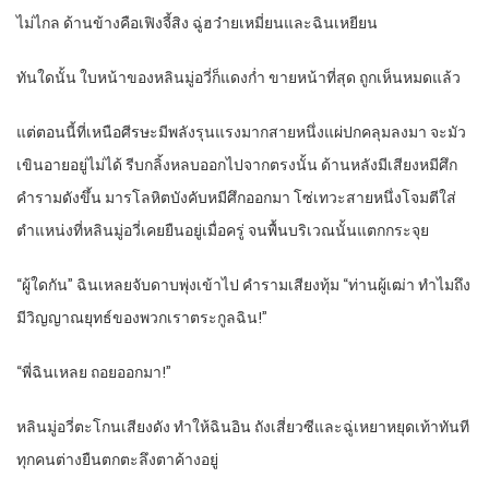
ไม่ไกล ด้านข้างคือเฟิงจี้สิง ฉู่ฮว๋ายเหมี่ยนและฉินเหยียน
ทันใดนั้น ใบหน้าของหลินมู่อวี่ก็แดงก่ำ ขายหน้าที่สุด ถูกเห็นหมดแล้ว
แต่ตอนนี้ที่เหนือศีรษะมีพลังรุนแรงมากสายหนึ่งแผ่ปกคลุมลงมา จะมัว
เขินอายอยู่ไม่ได้ รีบกลิ้งหลบออกไปจากตรงนั้น ด้านหลังมีเสียงหมีศึก
คำรามดังขึ้น มารโลหิตบังคับหมีศึกออกมา โซ่เทวะสายหนึ่งโจมตีใส่
ตำแหน่งที่หลินมู่อวี่เคยยืนอยู่เมื่อครู่ จนพื้นบริเวณนั้นแตกกระจุย
“ผู้ใดกัน” ฉินเหลยจับดาบพุ่งเข้าไป คำรามเสียงทุ้ม “ท่านผู้เฒ่า ทำไมถึง
มีวิญญาณยุทธ์ของพวกเราตระกูลฉิน!”
“พี่ฉินเหลย ถอยออกมา!”
หลินมู่อวี่ตะโกนเสียงดัง ทำให้ฉินอิน ถังเสี่ยวซีและฉู่เหยาหยุดเท้าทันที
ทุกคนต่างยืนตกตะลึงตาค้างอยู่