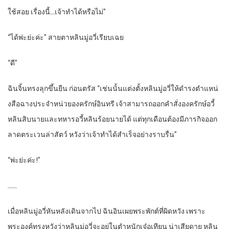
ใช้สอย เรื่องนี้…เจ้าทำได้หรือไม่”
“ได้พ่ะย่ะค่ะ” สายตาหลินมู่อวี่เรียบเฉย
“ดี”
ฉินจิ้นทรงลุกขึ้นยืน ก่อนตรัส “เช่นนั้นแต่งตั้งหลินมู่อวี่ให้ดำรงตำแหน่
งสือฉางประจำหน่วยองครักษ์อินทรี เจ้าสามารถออกคำสั่งองครักษ์อวี้
หลินสิบนายและทหารอวี้หลินร้อยนายได้ แต่ทุกเดือนต้องมีภารกิจออก
ลาดตระเวนล่าสัตว์ หวังว่าเจ้าทำได้สำเร็จอย่างราบรื่น”
“พ่ะย่ะค่ะ!”
……
เมื่อหลินมู่อวี่หันหลังเดินจากไป ฉินอินเผยพระพักต์ที่ผิดหวัง เพราะ
พระองค์ทรงหวังว่าหลินมู่อวี่จะอยู่ในตำหนักเจ๋อเทียน น่าเสียดาย หลิน