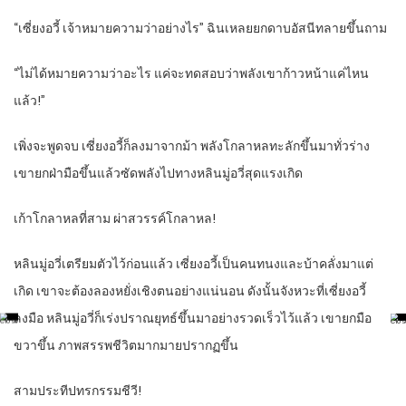
“เซี่ยงอวี้ เจ้าหมายความว่าอย่างไร” ฉินเหลยยกดาบอัสนีทลายขึ้นถาม
“ไม่ได้หมายความว่าอะไร แค่จะทดสอบว่าพลังเขาก้าวหน้าแค่ไหน
แล้ว!”
เพิ่งจะพูดจบ เซี่ยงอวี้ก็ลงมาจากม้า พลังโกลาหลทะลักขึ้นมาทั่วร่าง
เขายกฝ่ามือขึ้นแล้วซัดพลังไปทางหลินมู่อวี่สุดแรงเกิด
เก้าโกลาหลที่สาม ผ่าสวรรค์โกลาหล!
หลินมู่อวี่เตรียมตัวไว้ก่อนแล้ว เซี่ยงอวี้เป็นคนทนงและบ้าคลั่งมาแต่
เกิด เขาจะต้องลองหยั่งเชิงตนอย่างแน่นอน ดังนั้นจังหวะที่เซี่ยงอวี้
ลงมือ หลินมู่อวี่ก็เร่งปราณยุทธ์ขึ้นมาอย่างรวดเร็วไว้แล้ว เขายกมือ
ขวาขึ้น ภาพสรรพชีวิตมากมายปรากฏขึ้น
สามประทีปทรกรรมชีวี!