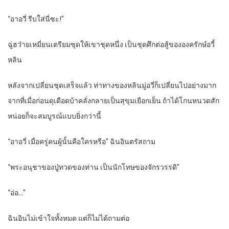
“อาอวี่ รีบใส่นี่ซะ!”
ฉู่ฮว๋ายเหมี่ยนเตรียมชุดให้เขาชุดหนึ่ง เป็นชุดศึกต่อสู้ขององครักษ์อวี้
หลิน
หลังจากเปลี่ยนชุดเสร็จแล้ว ท่าทางของหลินมู่อวี่ก็เปลี่ยนไปอย่างมาก
จากที่เมื่อก่อนดุเดือดบ้าคลั่งกลายเป็นสุขุมเยือกเย็น ถ้าได้โกนหนวดสัก
หน่อยก็จะสมบูรณ์แบบยิ่งกว่านี้
“อาอวี่ เมื่อครู่คนผู้นั้นคือใครหรือ” ฉินอินตรัสถาม
“พระอนุชาของปู่ทวดของท่าน เป็นนักโทษของจักรวรรดิ”
“อ่อ…”
ฉินอินไม่เข้าใจทั้งหมด แต่ก็ไม่ได้ถามต่อ