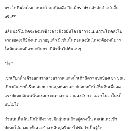
มารโลหิตโมโหมาก ตะโกนเสียงดัง “ไอเด็กระยำ กล้าล้อข้าเล่นงั้น
หรือ!?”
หลินมู่อวี่ไม่คิดจะลงมาข้างล่างด้วยบันได เขาวางแผนกระโดดลงไป
จากยอดเจดีย์ตั้งแต่แรกอยู่แล้ว มิเช่นนั้นตอนลงบันไดจะต้องหนีมาร
โลหิตและหมีอายุหมื่นกว่าปีตัวนั้นไม่พ้นแน่ๆ
“วิ้ง!”
เขาเรียกน้ำเต้าออกมากลางอากาศ แสงน้ำเต้าสีครามปกป้องเขา ขณะ
เดียวกันเขาก็เริ่มปล่อยปราณยุทธ์ออกมา ปล่อยหมัดใส่พื้นดินเพื่อลด
แรงปะทะ มิเช่นนั้นแรงกระแทกจากความสูงสิบกว่าเมตรไม่ว่าใครก็
ทนไม่ได้
ส่วนบนพื้นดิน นึกไม่ถึงว่าจะมีกลุ่มคนเฝ้าอยู่ตรงนั้น ลมเย็นพุ่งเข้า
ปะทะใส่ดวงตาทั้งสองข้าง หลินมู่อวี่มองไม่ชัดว่าเป็นผู้ใด