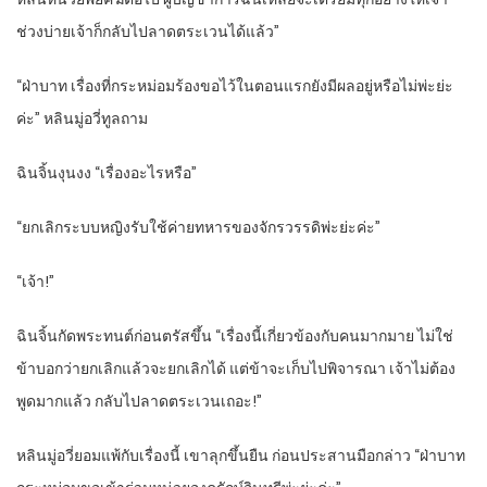
ช่วงบ่ายเจ้าก็กลับไปลาดตระเวนได้แล้ว”
“ฝ่าบาท เรื่องที่กระหม่อมร้องขอไว้ในตอนแรกยังมีผลอยู่หรือไม่พ่ะย่ะ
ค่ะ” หลินมู่อวี่ทูลถาม
ฉินจิ้นงุนงง “เรื่องอะไรหรือ”
“ยกเลิกระบบหญิงรับใช้ค่ายทหารของจักรวรรดิพ่ะย่ะค่ะ”
“เจ้า!”
ฉินจิ้นกัดพระทนต์ก่อนตรัสขึ้น “เรื่องนี้เกี่ยวข้องกับคนมากมาย ไม่ใช่
ข้าบอกว่ายกเลิกแล้วจะยกเลิกได้ แต่ข้าจะเก็บไปพิจารณา เจ้าไม่ต้อง
พูดมากแล้ว กลับไปลาดตระเวนเถอะ!”
หลินมู่อวี่ยอมแพ้กับเรื่องนี้ เขาลุกขึ้นยืน ก่อนประสานมือกล่าว “ฝ่าบาท