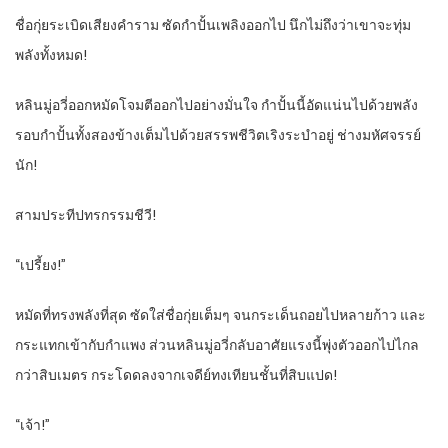
ชื่อกุ่ยระเบิดเสียงคำราม ซัดกำปั้นเพลิงออกไป นึกไม่ถึงว่าเขาจะทุ่ม
พลังทั้งหมด!
หลินมู่อวี่ออกหมัดโจมตีออกไปอย่างมั่นใจ กำปั้นนี้อัดแน่นไปด้วยพลัง
รอบกำปั้นทั้งสองข้างเต็มไปด้วยสรรพชีวิตเริงระบำอยู่ ช่างมหัศจรรย์
นัก!
สามประทีปทรกรรมชีวี!
“เปรี้ยง!”
หมัดที่ทรงพลังที่สุด ซัดใส่ชื่อกุ่ยเต็มๆ จนกระเด็นถอยไปหลายก้าว และ
กระแทกเข้ากับกำแพง ส่วนหลินมู่อวี่กลับอาศัยแรงนี้พุ่งตัวออกไปไกล
กว่าสิบเมตร กระโดดลงจากเจดีย์ทงเทียนชั้นที่สิบแปด!
“เจ้า!”