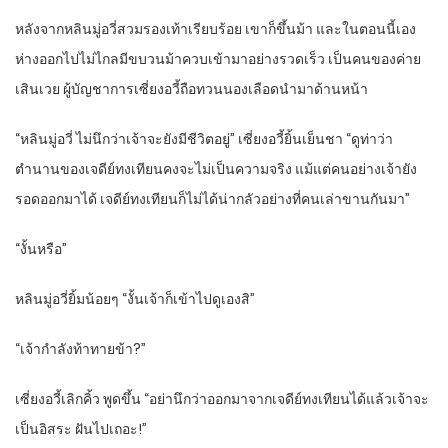
หลังจากหลินมู่อวี่สวมรองเท้าเรียบร้อย เขาก็ขึ้นม้า และในตอนนี้เอง
ห่างออกไปไม่ไกลมีขบวนม้าควบเข้ามาอย่างรวดเร็ว เป็นคนของค่าย
เสินเวย ผู้บัญชาการเซี่ยงอวี้ถือทวนนองเลือดนำมาด้านหน้า
“หลินมู่อวี่ ไม่นึกว่าเจ้าจะยังมีชีวิตอยู่” เซี่ยงอวี้ยิ้นเย็นชา “ดูท่าว่า
ตำนานของเจดีย์ทงเทียนคงจะไม่เป็นความจริง แม้แต่คนอย่างเจ้ายัง
รอดออกมาได้ เจดีย์ทงเทียนก็ไม่ได้น่ากลัวอย่างที่คนเล่าขานกันมา”
“งั้นหรือ”
หลินมู่อวี่ยิ้มน้อยๆ “งั้นเจ้าก็เข้าไปดูเองสิ”
“เจ้ากำลังท้าทายข้า?”
เซี่ยงอวี้เลิกคิ้ว พูดขึ้น “อย่านึกว่าออกมาจากเจดีย์ทงเทียนได้แล้วเจ้าจะ
เป็นอิสระ ฝันไปเถอะ!”