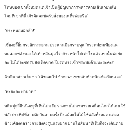
โทษของเขาทั้งหมด แต่เจ้าเป็นผู้บัญชาการทหารค่ายเสินเวยหลับ
โจมตีเขาที่นี้ เจ้าคิดจะขัดรับสั่งของเสด็จพ่อหรือ”
“กระหม่อมมิกล้า!”
เซี่ยงอวี้ยิ้มกระอักกระอ่วน ประสานมือกราบทูล “กระหม่อมเพียงแค่
ทดสอบพลังของใต้เท้าหลินมู่อวี่ว่าก้าวหน้าไปเท่าไรแล้วเท่านั้นพ่ะย่ะ
ค่ะ ไม่ได้จะขัดรับสั่งเด็ดขาด โปรดทรงเข้าพระทัยด้วยพ่ะย่ะค่ะ!”
ฉินอินกล่าวเย็นชา “เจ้าถอยไป ข้าจะพาเขากลับตำหนักเจ๋อเทียนเอง”
“พ่ะย่ะค่ะ ฝ่าบาท!”
หลินมู่อวี่ยืนนิ่งอยู่ที่เดิมไม่ขยับ ร่างกายไม่สามารถเคลื่อนไหวได้เลย ใช้
พลังประทีปที่สามติดกันสามครั้ง ถึงแม้จะไม่ได้ใช้พลังทั้งหมด แต่ผล
ข้างเคียงต่อร่างกายยังคงรุนแรงมาก ผ่านไปสิบนาทีเต็มถึงจะเดินตาม