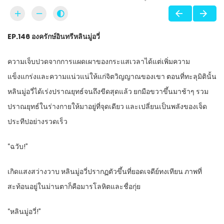
EP.146
องครักษ์อินทรีหลินมู่อวี่
ความเจ็บปวดจากการแผดเผาของกระแสเวลาได้แต่เพิ่มความ
แข็งแกร่งและความแน่วแน่ให้แก่จิตวิญญาณของเขา ตอนที่ทะลุมิตินั้น
หลินมู่อวี่ได้เร่งปราณยุทธ์จนถึงขีดสุดแล้ว ยกมือขวาขึ้นมาช้าๆ รวม
ปราณยุทธ์ในร่างกายให้มาอยู่ที่จุดเดียว และเปลี่ยนเป็นพลังของเจ็ด
ประทีปอย่างรวดเร็ว
“ฉวับ!”
เกิดแสงสว่างวาบ หลินมู่อวี่ปรากฏตัวขึ้นที่ยอดเจดีย์ทงเทียน ภาพที่
สะท้อนอยู่ในม่านตาก็คือมารโลหิตและชื่อกุ่ย
“หลินมู่อวี่!”