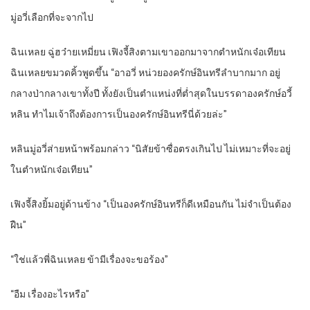
มู่อวี่เลือกที่จะจากไป
ฉินเหลย ฉู่ฮว๋ายเหมี่ยน เฟิงจี้สิงตามเขาออกมาจากตำหนักเจ๋อเทียน
ฉินเหลยขมวดคิ้วพูดขึ้น “อาอวี่ หน่วยองครักษ์อินทรีลำบากมาก อยู่
กลางป่ากลางเขาทั้งปี ทั้งยังเป็นตำแหน่งที่ต่ำสุดในบรรดาองครักษ์อวี้
หลิน ทำไมเจ้าถึงต้องการเป็นองครักษ์อินทรีนี่ด้วยล่ะ”
หลินมู่อวี่ส่ายหน้าพร้อมกล่าว “นิสัยข้าซื่อตรงเกินไป ไม่เหมาะที่จะอยู่
ในตำหนักเจ๋อเทียน”
เฟิงจี้สิงยิ้มอยู่ด้านข้าง “เป็นองครักษ์อินทรีก็ดีเหมือนกัน ไม่จำเป็นต้อง
ฝืน”
“ใช่แล้วพี่ฉินเหลย ข้ามีเรื่องจะขอร้อง”
“อืม เรื่องอะไรหรือ”