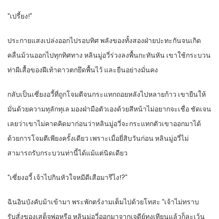
“เปรี้ยง!”
ประกายแสงเปล่งออกไปรอบทิศ พลังของทั้งสองฝ่ายปะทะกันจนเกิด
คลื่นม้วนออกไปทุกทิศทาง หลินมู่อวี่ร่วงลงพื้นกะทันหัน เขาใช้กระบวน
ท่าผีเสื้อของฝีเท้าดาวตกยึดพื้นไว้ และยืนอย่างมั่นคง
กลับเป็นเซี่ยงอวี้ที่ถูกโจมตีจนกระแทกถอยหลังไปหลายก้าว เขายืนให้
มั่นด้วยความทุลักทุเล มองฝ่ามือตัวเองด้วยสีหน้าไม่อยากจะเชื่อ ชัดเจน
เลยว่าเขาไม่คาดคิดมาก่อนว่าหลินมู่อวี่จะกระแทกตัวเขาออกมาได้
ด้วยการโจมตีเพียงครั้งเดียว เพราะเมื่อยี่สิบวันก่อน หลินมู่อวี่ไม่
สามารถรับกระบวนท่านี้ได้แม้แต่นิดเดียว
“เซี่ยงอวี้ เจ้าไปกินหัวใจหมีดีเสือมารึไง!?”
ฉินอินบังคับม้าเข้ามา พระพักตร์งามเต็มไปด้วยโทสะ “เจ้าไม่ทราบ
รับสั่งของเสด็จพ่อหรือ หลินมู่อวี่ออกมาจากเจดีย์ทงเทียนแล้วก็ละเว้น