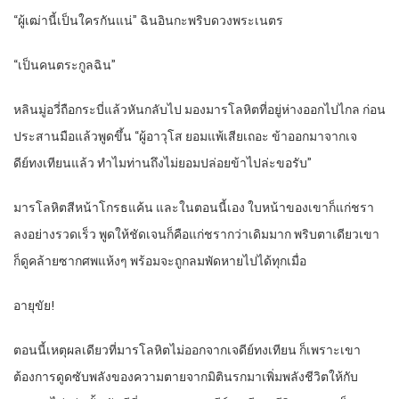
“ผู้เฒ่านี้เป็นใครกันแน่” ฉินอินกะพริบดวงพระเนตร
“เป็นคนตระกูลฉิน”
หลินมู่อวี่ถือกระบี่แล้วหันกลับไป มองมารโลหิตที่อยู่ห่างออกไปไกล ก่อน
ประสานมือแล้วพูดขึ้น “ผู้อาวุโส ยอมแพ้เสียเถอะ ข้าออกมาจากเจ
ดีย์ทงเทียนแล้ว ทำไมท่านถึงไม่ยอมปล่อยข้าไปล่ะขอรับ”
มารโลหิตสีหน้าโกรธแค้น และในตอนนี้เอง ใบหน้าของเขาก็แก่ชรา
ลงอย่างรวดเร็ว พูดให้ชัดเจนก็คือแก่ชรากว่าเดิมมาก พริบตาเดียวเขา
ก็ดูคล้ายซากศพแห้งๆ พร้อมจะถูกลมพัดหายไปได้ทุกเมื่อ
อายุขัย!
ตอนนี้เหตุผลเดียวที่มารโลหิตไม่ออกจากเจดีย์ทงเทียน ก็เพราะเขา
ต้องการดูดซับพลังของความตายจากมิตินรกมาเพิ่มพลังชีวิตให้กับ