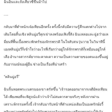
ฉินอินและถังเสี่ยวซีขึ้นม้าไป
……
กลับมาที่ตำหนักเจ๋อเทียนอีกครั้ง ครั้งนี้กลับมีความรู้สึกแตกต่างไปจาก
เดิมโดยสิ้นเชิง หลินมู่อวี่คุกเข่าลงพร้อมเฟิงจี้สิง ฉินเหลยและฉู่ฮว๋ายเห
มี่ยนที่พื้นเบื้องพระพักตร์ของจักรพรรดิ ในใจสับสนวุ่นวาย ในวินาทีนี้
เองหลินมู่อวี่ก็เข้าใจว่าอะไรที่เรียกว่าอยู่ใกล้จักรพรรดิก็เหมือนอยู่ใกล้
เสือ อำนาจสวรรค์ยากจะคาดเดา ความเป็นความตายของตนเองขึ้นอยู่
กับอารมณ์ของผู้อื่น ช่างเป็นเรื่องที่น่าเศร้า
“หลินมู่อวี่”
ฉินจิ้นทอดพระเนตรมองเขา ตรัสขึ้น “เจ้ารอดออกมาจากเจดีย์ทงเทียน
ได้ เพียงพอที่จะพิสูจน์แล้วว่าเจ้าไม่สมควรตายจริงๆ หลังจากผ่าน
เคราะห์กรรมครั้งนี้ เจ้ากลับมารับหน้าที่ตำแหน่งเดิมเป็นองครักษ์อวี้
หลินหน่วยพยัคฆ์ต่อไป ผู้บัญชาการฉินเหลยจะเตรียมทุกอย่างให้เจ้า