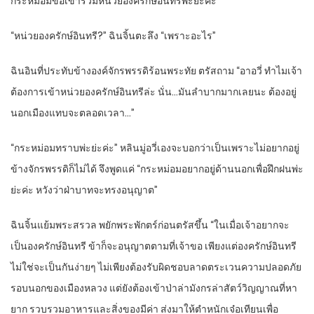
กระหม่อมขอเข้าร่วมหน่วยองครักษ์อินทรีพ่ะย่ะค่ะ”
“หน่วยองครักษ์อินทรี?” ฉินจิ้นตะลึง “เพราะอะไร”
ฉินอินที่ประทับข้างองค์จักรพรรดิร้อนพระทัย ตรัสถาม “อาอวี่ ทำไมเจ้า
ต้องการเข้าหน่วยองครักษ์อินทรีล่ะ นั่น…มันลำบากมากเลยนะ ต้องอยู่
นอกเมืองแทบจะตลอดเวลา…”
“กระหม่อมทราบพ่ะย่ะค่ะ” หลินมู่อวี่เองจะบอกว่าเป็นเพราะไม่อยากอยู่
ข้างจักรพรรดิก็ไม่ได้ จึงพูดแค่ “กระหม่อมอยากอยู่ด้านนอกเพื่อฝึกฝนพ่ะ
ย่ะค่ะ หวังว่าฝ่าบาทจะทรงอนุญาต”
ฉินจิ้นแย้มพระสรวล พยักพระพักตร์ก่อนตรัสขึ้น “ในเมื่อเจ้าอยากจะ
เป็นองครักษ์อินทรี ข้าก็จะอนุญาตตามที่เจ้าขอ เพียงแต่องครักษ์อินทรี
ไม่ใช่จะเป็นกันง่ายๆ ไม่เพียงต้องรับผิดชอบลาดตระเวนความปลอดภัย
รอบนอกของเมืองหลวง แต่ยังต้องเข้าป่าล่ามังกรล่าสัตว์วิญญาณที่หา
ยาก รวบรวมอาหารและสิ่งของมีค่า ส่งมาให้ตำหนักเจ๋อเทียนเพื่อ