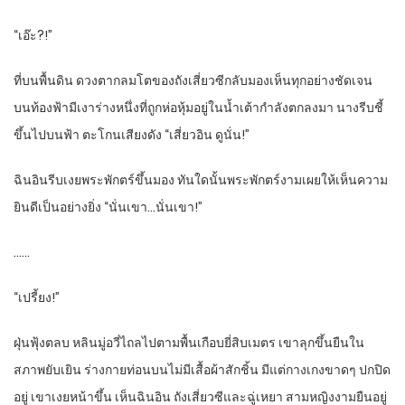
“เอ๊ะ?!”
ที่บนพื้นดิน ดวงตากลมโตของถังเสี่ยวซีกลับมองเห็นทุกอย่างชัดเจน
บนท้องฟ้ามีเงาร่างหนึ่งที่ถูกห่อหุ้มอยู่ในน้ำเต้ากำลังตกลงมา นางรีบชี้
ขึ้นไปบนฟ้า ตะโกนเสียงดัง “เสี่ยวอิน ดูนั่น!”
ฉินอินรีบเงยพระพักตร์ขึ้นมอง ทันใดนั้นพระพักตร์งามเผยให้เห็นความ
ยินดีเป็นอย่างยิ่ง “นั่นเขา…นั่นเขา!”
……
“เปรี้ยง!”
ฝุ่นฟุ้งตลบ หลินมู่อวี่ไถลไปตามพื้นเกือบยี่สิบเมตร เขาลุกขึ้นยืนใน
สภาพยับเยิน ร่างกายท่อนบนไม่มีเสื้อผ้าสักชิ้น มีแต่กางเกงขาดๆ ปกปิด
อยู่ เขาเงยหน้าขึ้น เห็นฉินอิน ถังเสี่ยวซีและฉู่เหยา สามหญิงงามยืนอยู่