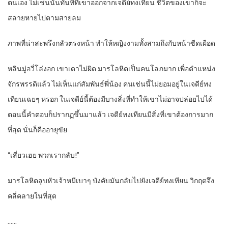
ตนเอง ไม่เช่นนั้นทันทีที่เขาออกจากเจดีย์ทงเทียน ชีวิตของเขาก็จะ
สลายหายไปตามสายลม
ภาพที่น่าสะพรึงกลัวตรงหน้า ทำให้หญิงงามทั้งสามถึงกับหน้าซีดเผือด
หลินมู่อวี่โล่งอก เขาเดาไม่ผิด มารโลหิตเป็นคนโลภมาก เพื่อตำแหน่ง
จักรพรรดิแล้ว ไม่เห็นแก่สัมพันธ์พี่น้อง คนเช่นนี้ไม่ยอมอยู่ในเจดีย์ทง
เทียนเฉยๆ หรอก ในเจดีย์นี้ต้องมีบางสิ่งที่ทำให้เขาไม่อาจปล่อยไปได้
ตอนนี้คำตอบก็ปรากฏขึ้นมาแล้ว เจดีย์ทงเทียนมีสิ่งที่เขาต้องการมาก
ที่สุด นั่นก็คืออายุขัย
“เสี่ยวเฮย พวกเรากลับ!”
มารโลหิตลูบหัวเจ้าหมีเบาๆ บังคับมันกลับไปยังเจดีย์ทงเทียน วิกฤตจึง
คลี่คลายในที่สุด
……