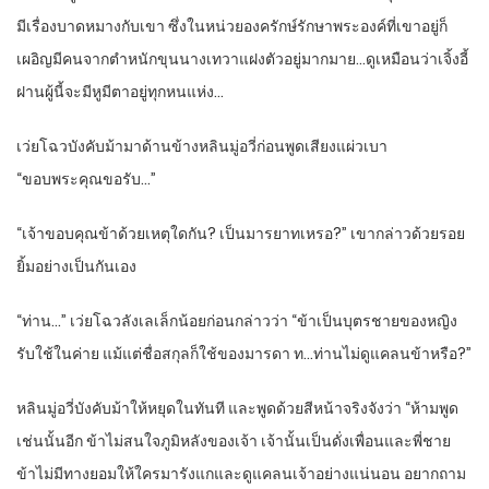
มีเรื่องบาดหมางกับเขา ซึ่งในหน่วยองครักษ์รักษาพระองค์ที่เขาอยู่ก็
เผอิญมีคนจากตำหนักขุนนางเทวาแฝงตัวอยู่มากมาย…ดูเหมือนว่าเจิ้งอี้
ฝานผู้นี้จะมีหูมีตาอยู่ทุกหนแห่ง…
เว่ยโฉวบังคับม้ามาด้านข้างหลินมู่อวี่ก่อนพูดเสียงแผ่วเบา
“ขอบพระคุณขอรับ…”
“เจ้าขอบคุณข้าด้วยเหตุใดกัน? เป็นมารยาทเหรอ?” เขากล่าวด้วยรอย
ยิ้มอย่างเป็นกันเอง
“ท่าน…” เว่ยโฉวลังเลเล็กน้อยก่อนกล่าวว่า “ข้าเป็นบุตรชายของหญิง
รับใช้ในค่าย แม้แต่ชื่อสกุลก็ใช้ของมารดา ท…ท่านไม่ดูแคลนข้าหรือ?”
หลินมู่อวี่บังคับม้าให้หยุดในทันที และพูดด้วยสีหน้าจริงจังว่า “ห้ามพูด
เช่นนั้นอีก ข้าไม่สนใจภูมิหลังของเจ้า เจ้านั้นเป็นดั่งเพื่อนและพี่ชาย
ข้าไม่มีทางยอมให้ใครมารังแกและดูแคลนเจ้าอย่างแน่นอน อยากถาม