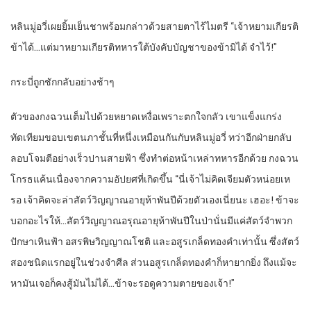
หลินมู่อวี่เผยยิ้มเย็นชาพร้อมกล่าวด้วยสายตาไร้ไมตรี “เจ้าหยามเกียรติ
ข้าได้…แต่มาหยามเกียรติทหารใต้บังคับบัญชาของข้ามิได้ จำไว้!”
กระบี่ถูกชักกลับอย่างช้าๆ
ตัวของกงฉวนเต็มไปด้วยหยาดเหงื่อเพราะตกใจกลัว เขาแข็งแกร่ง
ทัดเทียมขอบเขตนภาชั้นที่หนึ่งเหมือนกันกับหลินมู่อวี่ ทว่าอีกฝ่ายกลับ
ลอบโจมตีอย่างเร็วปานสายฟ้า ซึ่งทำต่อหน้าเหล่าทหารอีกด้วย กงฉวน
โกรธแค้นเนื่องจากความอัปยศที่เกิดขึ้น “นี่เจ้าไม่คิดเจียมตัวหน่อยเห
รอ เจ้าคิดจะล่าสัตว์วิญญาณอายุห้าพันปีด้วยตัวเองเนี่ยนะ เฮอะ! ข้าจะ
บอกอะไรให้…สัตว์วิญญาณอรุณอายุห้าพันปีในป่านั่นมีแค่สัตว์จำพวก
ปักษาเหินฟ้า อสรพิษวิญญาณโชติ และอสูรเกล็ดทองคำเท่านั้น ซึ่งสัตว์
สองชนิดแรกอยู่ในช่วงจำศีล ส่วนอสูรเกล็ดทองคำก็หายากยิ่ง ถึงแม้จะ
หามันเจอก็คงสู้มันไม่ได้…ข้าจะรอดูความตายของเจ้า!”