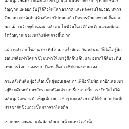
หลินมู่อวี่ยืนพิงกำแพงและเข้าสู่ดินแดนนิทราอย่างช้าๆ ทักษะชีพจร
วิญญาณแผ่ออก รับรู้ได้ถึงผืนโลก อากาศ และพลังงานโดยรอบ ทหาร
รักษาพระองค์เข้าสู่ห้วงนิทราไปหมดแล้ว มีทหารรักษาการณ์เจ็ดนาย
คอยเฝ้าระวังอยู่ด้านนอก หลังจากใช้ชีวิตในเจดีย์ทงเทียนแรมเดือน…
จิตวิญญาณของเขาก็แข็งแกร่งขึ้นมาก
แม้ว่าหลังจากใช้สามประทีปไปสองครั้งติดต่อกัน หลินมู่อวี่ก็ไม่ได้รู้สึก
อ่อนเพลียเท่าใดนัก ซึ่งมันทำให้เขารู้สึกตื่นเต้น และอยากได้สี่ประทีป
เทพมารโศกาของราชาปีศาจเจ็ดประทีปมาครอบครอง
ภายหลังที่หลินมู่อวี่เลื่อนขั้นสู่ขอบเขตนภา…ฝีมือก็ไม่พัฒนาอีกเลย เขา
อยู่ที่ระดับหกสิบมาสักระยะหนึ่งแล้ว แต่เรื่องแบบนี้จะเร่งรัดกันไม่ได้
หลินมู่อวี่แค่ต้องบำเพ็ญเพียรอย่างช้าๆ และหลังจากที่ได้รับสามประทีป
มา เขาก็แข็งแกร่งขึ้นมากจากในอดีต
เขาค่อยๆ ถอนฌานสัมผัสกลับเข้าสู่ห้วงแห่งจิตสำนึก