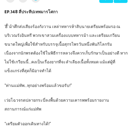
EP.1
48 สี่ประทีปเทพมารโศกา
‘ฮี้’ ม้าศึกส่งเสียงร้องกังวาน เหล่าทหารห้าสิบนายเตรียมพร้อมรอ ณ
บริเวณรังอินทรี พวกเขาสวมเครื่องแบบทหารม้า และเตรียมเกวียน
ขนาดใหญ่เพื่อใช้สำหรับบรรจุเนื้อสุกรไพรวันหนึ่งพันกิโลกรัม
เนื่องจากนักพรตต้องใช้ในพิธีการหลวงจึงควรเก็บรักษาเป็นอย่างดี หาก
ไม่ใช้เกวียนนี้…คงเป็นเรื่องยากที่จะลำเลียงเนื้อทั้งหมด แม้แต่ผู้ที่
แข็งแกร่งที่สุดก็มิอาจทำได้
“ท่านแม่ทัพ…ทุกอย่างพร้อมแล้วขอรับ!”
เว่ยโฉวจรดปลายกระบี่ลงพื้นด้วยความเคารพพร้อมรายงาน
สถานการณ์แก่แม่ทัพ
“เตรียมตัวออกเดินทางได้!”