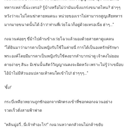
ทหารเหล่านี้น่ะเหรอ? รู้บ้างหรือไม่ว่ามันแข็งแกร่งขนาดไหน? ฮ่าๆๆ
หวังว่าจะไม่โดนฆ่าตายหมดนะ หน่วยของเราไม่สามารถสูญเสียทหาร
มากมายขนาดนั้นได้ อ้าว! ท่านพี่เว่ยโฉวก็อยู่ด้วยเหรอเนี่ย ฮ่าๆ…”
กงฉวนค่อยๆ ขี่ม้าไปด้านข้างเว่ยโฉวแล้วมองด้วยสายตาดูแคลน
“ได้ยินมาว่ามารดาเป็นหญิงรับใช้ในค่ายนี่ การได้เป็นองครักษ์รักษา
พระองค์โดยมีมารดาเป็นหญิงรับใช้คงยากลำบากน่าดู เจ้าคงไม่ยอม
ตายง่ายๆ สินะ มิเช่นนั้นสัตว์วิญญาณคงจะผิดหวัง เพราะไม่รู้ว่าเขมือบ
ไอ้บ้าไม่มีหัวนอนปลายเท้าคนใดเข้าไป! ฮ่าๆๆๆ…”
‘ชิ้ง!’
กระบี่เหลียวหยวนถูกชักออกจากฝักตรงเข้าที่ซอกคอกงฉวนอย่าง
รวดเร็วดั่งสายฟ้าฟาด
“หลินมู่อวี่…นี่เจ้าทำอะไร!” กงฉวนหวาดกลัวจนไม่กล้าขยับ