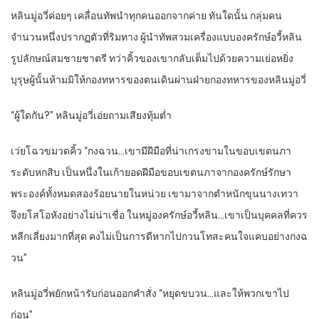
หลินมู่อวี่ค่อยๆ เคลื่อนทัพนำทุกคนออกจากค่าย ทันใดนั้น กลุ่มคน
จำนวนหนึ่งปรากฏตัวที่ริมทาง ผู้นำทัพสวมเครื่องแบบองครักษ์อวี้หลิน
รูปลักษณ์สมชายชาตรี ทว่าคิ้วของเขากลับเต็มไปด้วยความเย่อหยิ่ง
บุรุษผู้นั้นห้ามมิให้กองทหารของตนเดินผ่านฝ่ายกองทหารของหลินมู่อวี่
“ผู้ใดกัน?” หลินมู่อวี่เอ่ยถามเสียงทุ้มต่ำ
เว่ยโฉวขมวดคิ้ว “กงฉวน…เขามีฝีมือที่น่าเกรงขามในขอบเขตนภา
ระดับหกสิบ เป็นหนึ่งในเก้ายอดฝีมือขอบเขตนภาจากองครักษ์รักษา
พระองค์ทั้งหมดสองร้อยนายในหน่วย เขามาจากตำหนักขุนนางเทวา
จึงยโสโอหังอย่างไม่น่าเชื่อ ในหมู่องครักษ์อวี้หลิน…เขาเป็นบุคคลที่ควร
หลีกเลี่ยงมากที่สุด คงไม่เป็นการดีหากไปกวนโทสะคนใจแคบอย่างกงฉ
วน”
หลินมู่อวี่พยักหน้ารับก่อนออกคำสั่ง “หยุดขบวน…และให้พวกเขาไป
ก่อน”