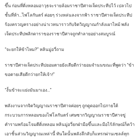
ขึ้น ก่อนที่ติ่งหลอมอาวุธจะรายล้อมราชาปีศาจเจ็ดประทีปไว้ เปลวไป
ชั้นที่ห้า…ไฟโลกันตร์ ค่อยๆ ร่วงหล่นลงจากฟ้า ราชาปีศาจเจ็ดประทีป
ร้องครวญครางอย่างน่าเวทนาราวกับจิตวิญญาณกำลังเผาไหม้ พลัง
เจ็ดประทีปพลิกดาราของราชาปีศาจถูกทำลายอย่างสมบูรณ์
“จะยกให้ข้าไหม?” หลินมู่อวี่ถาม
ราชาปีศาจเจ็ดประทีปยอมตายยังเสียดีกว่ายอมจำนนขณะที่พูดว่า “ข้า
ขอตายเสียดีกว่ายกให้เจ้า!”
“งั้นข้าจะแย่งมันมาเอง…”
พลังงานจากจิตวิญญาณราชาปีศาจค่อยๆ ถูกดูดออกไปภายใต้
กระบวนการหลอมของไฟโลกันตร์ เศษซากวิญญาณราชาปีศาจขู่
คำรามพร้อมโจมตีติ่งหลอม หลินมู่อวี่ยกฝ่ามือขึ้นและมือไร้ลักษณ์ก็คว้า
เอาชิ้นส่วนวิญญาณเหล่านี้ ทันใดนั้นพลังลึกลับก็แทรกผ่านเซลล์ทุก