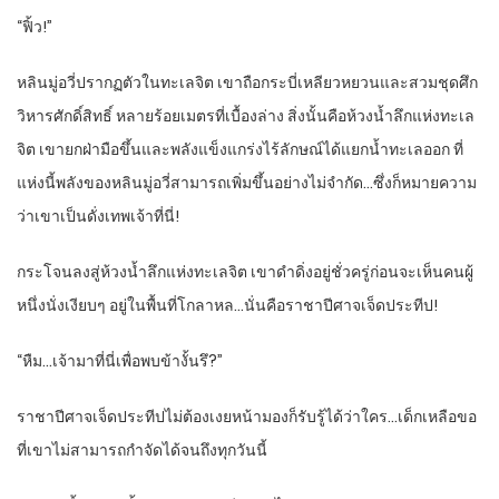
“ฟิ้ว!”
หลินมู่อวี่ปรากฏตัวในทะเลจิต เขาถือกระบี่เหลียวหยวนและสวมชุดศึก
วิหารศักดิ์สิทธิ์ หลายร้อยเมตรที่เบื้องล่าง สิ่งนั้นคือห้วงน้ำลึกแห่งทะเล
จิต เขายกฝ่ามือขึ้นและพลังแข็งแกร่งไร้ลักษณ์ได้แยกน้ำทะเลออก ที่
แห่งนี้พลังของหลินมู่อวี่สามารถเพิ่มขึ้นอย่างไม่จำกัด…ซึ่งก็หมายความ
ว่าเขาเป็นดั่งเทพเจ้าที่นี่!
กระโจนลงสู่ห้วงน้ำลึกแห่งทะเลจิต เขาดำดิ่งอยู่ชั่วครู่ก่อนจะเห็นคนผู้
หนึ่งนั่งเงียบๆ อยู่ในพื้นที่โกลาหล…นั่นคือราชาปีศาจเจ็ดประทีป!
“หืม…เจ้ามาที่นี่เพื่อพบข้างั้นรึ?”
ราชาปีศาจเจ็ดประทีปไม่ต้องเงยหน้ามองก็รับรู้ได้ว่าใคร…เด็กเหลือขอ
ที่เขาไม่สามารถกำจัดได้จนถึงทุกวันนี้