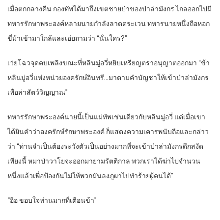
เมื่อตกกลางคืน กองทัพได้มาถึงเขตชายป่าของป่าล่ามังกร ไกลออกไปมี
ทหารรักษาพระองค์หลายนายกำลังลาดตระเวน ทหารนายหนึ่งถือหอก
ขี่ม้าเข้ามาใกล้และเอ่ยถามว่า “นั่นใคร?”
เว่ยโฉวจุดคบเพลิงขณะที่หลินมู่อวี่หยิบเหรียญตราอนุญาตออกมา “ข้า
หลินมู่อวี่แห่งหน่วยองครักษ์อินทรี…มาตามคำบัญชาให้เข้าป่าล่ามังกร
เพื่อล่าสัตว์วิญญาณ”
ทหารรักษาพระองค์นายนี้เป็นแม่ทัพเช่นเดียวกับหลินมู่อวี่ แต่เมื่อเขา
ได้ยินคำว่าองครักษ์รักษาพระองค์ ก็แสดงความเคารพนับถือและกล่าว
ว่า “ท่านจำเป็นต้องระวังตัวเป็นอย่างมากที่จะเข้าป่าล่ามังกรดึกสงัด
เพียงนี้ หมาป่าวาโยจะออกมายามรัตติกาล พวกเราได้ฆ่าไปจำนวน
หนึ่งแล้วเพื่อป้องกันไม่ให้พวกมันลงภูผาไปทำร้ายผู้คนได้”
“อือ ขอบใจท่านมากที่เตือนข้า”