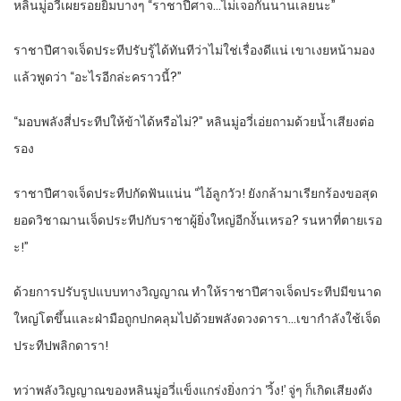
หลินมู่อวี้เผยรอยยิ้มบางๆ “ราชาปีศาจ…ไม่เจอกันนานเลยนะ”
ราชาปีศาจเจ็ดประทีปรับรู้ได้ทันทีว่าไม่ใช่เรื่องดีแน่ เขาเงยหน้ามอง
แล้วพูดว่า “อะไรอีกล่ะคราวนี้?”
“มอบพลังสี่ประทีปให้ข้าได้หรือไม่?” หลินมู่อวี่เอ่ยถามด้วยน้ำเสียงต่อ
รอง
ราชาปีศาจเจ็ดประทีปกัดฟันแน่น “ไอ้ลูกวัว! ยังกล้ามาเรียกร้องขอสุด
ยอดวิชาฌานเจ็ดประทีปกับราชาผู้ยิ่งใหญ่อีกงั้นเหรอ? รนหาที่ตายเรอ
ะ!”
ด้วยการปรับรูปแบบทางวิญญาณ ทำให้ราชาปีศาจเจ็ดประทีปมีขนาด
ใหญ่โตขึ้นและฝ่ามือถูกปกคลุมไปด้วยพลังดวงดารา…เขากำลังใช้เจ็ด
ประทีปพลิกดารา!
ทว่าพลังวิญญาณของหลินมู่อวี่แข็งแกร่งยิ่งกว่า ‘วิ้ง!’ จู่ๆ ก็เกิดเสียงดัง