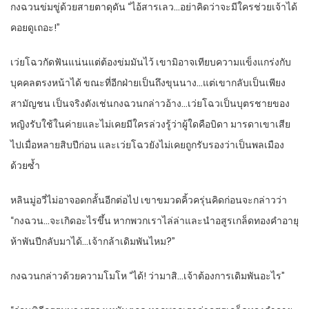
กงฉวนข่มขู่ด้วยสายตาดุดัน “ไอ้สารเลว…อย่าคิดว่าจะมีใครช่วยเจ้าได้
คอยดูเถอะ!”
เว่ยโฉวกัดฟันแน่นแต่ต้องข่มมันไว้ เขามิอาจเทียบความแข็งแกร่งกับ
บุคคลตรงหน้าได้ ขณะที่อีกฝ่ายเป็นถึงขุนนาง…แต่เขากลับเป็นเพียง
สามัญชน เป็นจริงดังเช่นกงฉวนกล่าวอ้าง…เว่ยโฉวเป็นบุตรชายของ
หญิงรับใช้ในค่ายและไม่เคยมีใครล่วงรู้ว่าผู้ใดคือบิดา มารดาเขาเสีย
ไปเมื่อหลายสิบปีก่อน และเว่ยโฉวยังไม่เคยถูกรับรองว่าเป็นพลเมือง
ด้วยซ้ำ
หลินมู่อวี่ไม่อาจอดกลั้นอีกต่อไป เขาขมวดคิ้วครุ่นคิดก่อนจะกล่าวว่า
“กงฉวน…จะเกิดอะไรขึ้น หากพวกเราไล่ล่าและนำอสูรเกล็ดทองคำอายุ
ห้าพันปีกลับมาได้…เจ้ากล้าเดิมพันไหม?”
กงฉวนกล่าวด้วยความโมโห “ได้! ว่ามาสิ…เจ้าต้องการเดิมพันอะไร”