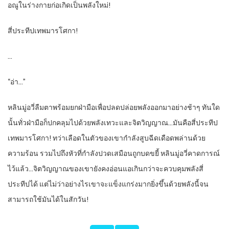
อณูในร่างกายก่อเกิดเป็นพลังใหม่!
สี่ประทีปเทพมารโศกา!
…
“อ่า…”
หลินมู่อวี่ลืมตาพร้อมยกฝ่ามือเพื่อปลดปล่อยพลังออกมาอย่างช้าๆ ทันใด
นั้นทั่วฝ่ามือก็ปกคลุมไปด้วยพลังเทวะและจิตวิญญาณ…มันคือสี่ประทีป
เทพมารโศกา! ทว่าเลือดในตัวของเขากำลังสูบฉีดเดือดพล่านด้วย
ความร้อน รวมไปถึงหัวที่กำลังปวดเสมือนถูกบดขยี้ หลินมู่อวี่คาดการณ์
ไว้แล้ว…จิตวิญญาณของเขายังคงอ่อนแอเกินกว่าจะควบคุมพลังสี่
ประทีปได้ แต่ไม่ว่าอย่างไรเขาจะแข็งแกร่งมากยิ่งขึ้นด้วยพลังนี้จน
สามารถใช้มันได้ในสักวัน!