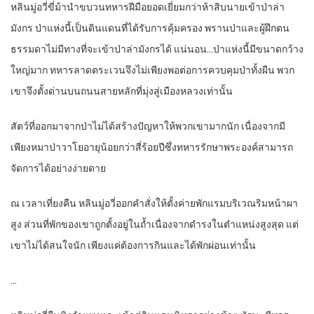
หลินมู่อวี่ขี่ม้านำขบวนทหารฝีมือยอดเยี่ยมกว่าห้าสิบนายเข้าป่าล่า
มังกร ป่าแห่งนี้เป็นดินแดนที่ได้รับการคุ้มครอง พรานป่าและผู้ฝึกตน
ธรรมดาไม่มีทางที่จะเข้าป่าล่ามังกรได้ แน่นอน…ป่าแห่งนี้มีขนาดกว้าง
ใหญ่มาก ทหารลาดตระเวนจึงไม่เพียงพอต่อการควบคุมป่าทั้งผืน พวก
เขาจึงตั้งด่านบนถนนสายหลักที่มุ่งสู่เมืองหลวงเท่านั้น
สัตว์ที่ออกมาจากป่าไม่ได้สร้างปัญหาให้พวกเขามากนัก เนื่องจากมี
เพียงหมาป่าวาโยอายุน้อยกว่าสี่ร้อยปีซึ่งทหารรักษาพระองค์สามารถ
จัดการได้อย่างง่ายดาย
ณ เวลาเที่ยงคืน หลินมู่อวี่ออกคำสั่งให้ตั้งค่ายพักแรมบริเวณริมหน้าผา
สูง ส่วนที่พักของเขาถูกตั้งอยู่ในถ้ำเนื่องจากดำรงในตำแหน่งสูงสุด แต่
เขาไม่ได้สนใจนัก เพียงแค่ต้องการกินและได้พักผ่อนเท่านั้น
…