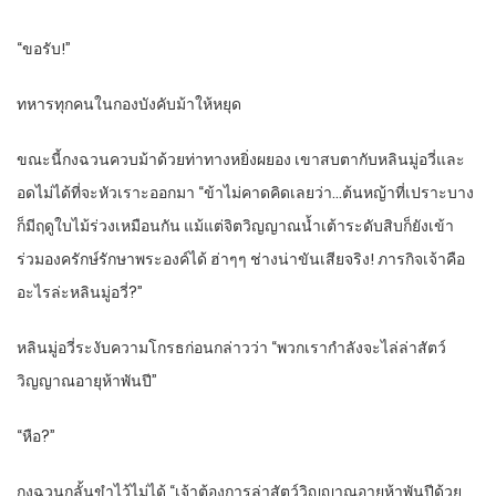
“ขอรับ!”
ทหารทุกคนในกองบังคับม้าให้หยุด
ขณะนี้กงฉวนควบม้าด้วยท่าทางหยิ่งผยอง เขาสบตากับหลินมู่อวี่และ
อดไม่ได้ที่จะหัวเราะออกมา “ข้าไม่คาดคิดเลยว่า…ต้นหญ้าที่เปราะบาง
ก็มีฤดูใบไม้ร่วงเหมือนกัน แม้แต่จิตวิญญาณน้ำเต้าระดับสิบก็ยังเข้า
ร่วมองครักษ์รักษาพระองค์ได้ ฮ่าๆๆ ช่างน่าขันเสียจริง! ภารกิจเจ้าคือ
อะไรล่ะหลินมู่อวี่?”
หลินมู่อวี่ระงับความโกรธก่อนกล่าวว่า “พวกเรากำลังจะไล่ล่าสัตว์
วิญญาณอายุห้าพันปี”
“หือ?”
กงฉวนกลั้นขำไว้ไม่ได้ “เจ้าต้องการล่าสัตว์วิญญาณอายุห้าพันปีด้วย