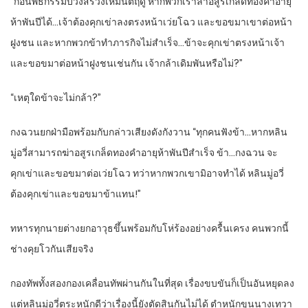
“ก่อนพิธีกรรมบวงสรวงเหมันตฤดู หากพวกเราล่าอสูรเกล็ดทองคำอายุ
ห้าพันปีได้…เจ้าต้องคุกเข่าลงตรงหน้าเว่ยโฉว และขอขมาเขาต่อหน้า
ฝูงชน และหากพวกข้าทำภารกิจไม่สำเร็จ…ข้าจะคุกเข่าตรงหน้าเจ้า
และขอขมาต่อหน้าฝูงชนเช่นกัน เจ้ากล้าเดิมพันหรือไม่?”
“เหตุใดข้าจะไม่กล้า?”
กงฉวนยกฝ่ามือพร้อมกับกล่าวเสียงดังกังวาน “ทุกคนฟังข้า…หากหลิน
มู่อวี่สามารถฆ่าอสูรเกล็ดทองคำอายุห้าพันปีสำเร็จ ข้า…กงฉวน จะ
คุกเข่าและขอขมาต่อเว่ยโฉว ทว่าหากพวกเขามิอาจทำได้ หลินมู่อวี่
ต้องคุกเข่าและขอขมาข้าแทน!”
ทหารทุกนายต่างยกอาวุธขึ้นพร้อมกับโห่ร้องอย่างครื้นเครง คนพวกนี้
ช่างคุยโวกันเสียจริง
กองทัพทั้งสองกองเคลื่อนทัพผ่านกันในที่สุด เรื่องขบขันก็เป็นอันหยุดลง
แต่หลินมู่อวี่ตระหนักดีว่าเรื่องนี้ยังตัดสินกันไม่ได้ ตำหนักขุนนางเทวา