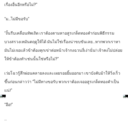
เรื่องอื่นอีกหรือไม่?”
“ม…ไม่มีขอรับ”
“งั้นรีบเคลื่อนทัพเถิด เราต้องตามหาอสูรเกล็ดทองคำก่อนพิธีกรรม
บวงสรวงเหมันตฤดูให้ได้ มันไม่ใช่เรื่องน่าขบขันเลย…หากพวกเราหา
มันไม่เจอแล้วข้าต้องคุกเข่าต่อหน้าเจ้ากงฉวนงี่เง่านั่น! เจ้าคงไม่ปล่อย
ให้ข้าต้องทำเช่นนั้นใช่หรือไม่?”
เว่ยโฉวรู้สึกผ่อนคลายลงและเผยรอยยิ้มออกมา เขาบังคับม้าให้วิ่งเร็ว
ขึ้นก่อนกล่าวว่า “ไม่มีทางขอรับ พวกเราต้องเจออสูรเกล็ดทองคำเป็น
แน่!”
“อือ!”
…