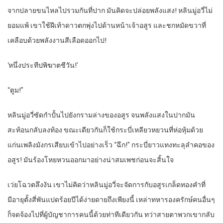
จากปลายขนไหลไปรวมกันที่ปาก มันคิดจะปล่อยพลังแสง! หลินมู่อวี่ไม่
ยอมแพ้ เขาใช้ฝีเท้าดาวตกพุ่งไปด้านหน้าเจ้าอสูร และชกหมัดขวาที่
เคลือบด้วยพลังงานสีเลือดออกไป!
‘หนึ่งประทีปพิฆาตชีวัน!’
“ตูม!”
หลินมู่อวี่ซัดกำปั้นไปยังกรามล่างของอสูร จนพลังแสงในปากมัน
สะท้อนกลับลงท้อง ขณะเดียวกันก็ใช้กระบี่เหลียวหยวนที่ห่อหุ้มด้วย
แก่นเพลิงมังกรเสียบเข้าไปอย่างเร็ว “ฉึก!” กระบี่ยาวแทงทะลุลำคอของ
อสูร! มันร้องโหยหวนออกมาอย่างน่าสมเพชก่อนจะสิ้นใจ
เว่ยโฉวตลึงงัน เขาไม่คิดว่าหลินมู่อวี่จะจัดการกับอสูรเกล็ดทองคำที่
มีอายุตั้งสี่พันแปดร้อยปีได้ง่ายดายถึงเพียงนี้ เหล่าทหารองครักษ์คนอื่นๆ
ก็จดจ้องไปที่ผู้บัญชาการคนนี้ด้วยท่าทีเดียวกัน ทว่าสายตาพวกเขากลับ