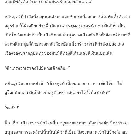
และมีพลังอันสามารถกลืนกินหรือปล่อยลำแสงได้
หลินมู่อวี่ที่กำลังนั่งอยู่บนหลังม้าและชักกระบี่ออกมา ยังไม่ทันตั้งตัวเจ้า
อสูรร้ายก็ได้เหยียบย่างพื้นหิมะ และหยุดอยู่ตรงหน้าเขา มันมีหัวเป็น
เสือโคร่งแต่ลำตัวเป็นเสือชีตาห์ มันขู่ครางเสียงต่ำ อีกทั้งยังจดจ้องมาที่
พวกหลินหมู่อวี่ด้วยดวงตาสีเลือดอันแข็งกร้าว ลายที่กำลังเปล่งแสง
เรืองรองปรากฏบนหัวของมันมีสีทองสี่เส้นและสีเงินแปดเส้น
“ข้าเกรงว่าเราคงไม่มีทางเลือกอื่น…”
หลินมู่อวี่ลงจากหลังม้า “เจ้าอสูรตัวนี้ออกมาล่าอาหาร ต่อให้เราไม่
จู่โจมมันก่อน มันก็ทำเราอยู่ดี เพราะงั้นอย่าได้ยั้งมือ ยิงมัน!”
“ขอรับ!”
ฟิ้ว…ฟิ้ว…เสียงกระหน่ำยิงคลื่นธนูของกองทหารดังอย่างต่อเนื่อง ทักษะ
ธนูของทหารองครักษ์นั้นนับได้ว่าดีเยี่ยม ถึงจะพลาดเป้าไปบ้างก็เถอะ