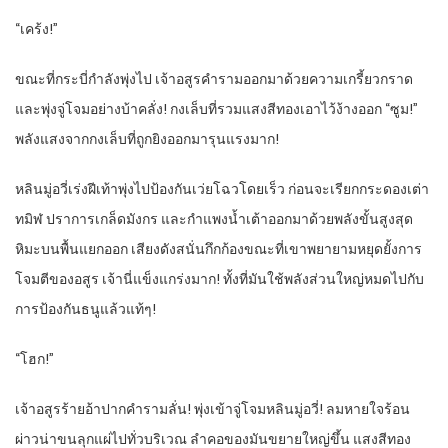
“เคร้ง!”
ขณะที่กระบี่กำลังพุ่งไป เจ้าอสูรคำรามออกมาด้วยความเกรี้ยวกราด
และพุ่งจู่โจมอย่างบ้าคลั่ง! กงเล็บที่รวมแสงสีทองเอาไว้ง้างออก “ซูม!”
พลังแสงจากกงเล็บที่ถูกยิงออกมารุนแรงมาก!
หลินมู่อวี่เร่งฝีเท้าพุ่งไปป้องกันเว่ยโฉวโดยเร็ว ก่อนจะเรียกกระดองเต่า
ทมิฬ ปราการเกล็ดมังกร และกำแพงน้ำเต้าออกมาด้วยพลังขั้นสูงสุด
หิมะบนพื้นแยกออก เสียงดังสนั่นกึกก้องขณะที่เขาพยายามหยุดยั้งการ
โจมตีของอสูร เจ้านี่แข็งแกร่งมาก! ทั้งที่มันใช้พลังส่วนใหญ่หมดไปกับ
การป้องกันธนูแล้วแท้ๆ!
“โฮก!”
เจ้าอสูรร้ายอ้าปากคำรามลั่น! พุ่งเข้าจู่โจมหลินมู่อวี่! ลมหายใจร้อน
ผ่าวน่าขนลุกแผ่ไปทั่วบริเวณ ลำคอของมันขยายใหญ่ขึ้น แสงสีทอง