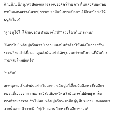
ฉึก…ฉึก…ฉึก ลูกศรปักลงกลางร่างของสัตว์ร้าย กระนั้นแสงสีทองรอบ
ตัวมันยังคงสว่างไสวอยู่ ราวกับว่ามันมีเกราะป้องกันใต้ผิวหนัง ทำให้
ธนูยิงไม่เข้า
“ลูกธนูใช้ไม่ได้ผลขอรับ ทำอย่างไรดี?” เว่ยโฉวตื่นตระหนก
“ยิงต่อไป!” หลินมู่อวี่กล่าว “เกราะแสงนั่นจำต้องใช้พลังในการสร้าง
ระดมยิงต่อไปเพื่อผลาญพลังมัน อย่าได้หยุดจนกว่าจะถึงตอนที่มันต้อง
รวมพลังใหม่อีกครั้ง”
“ขอรับ!”
ลูกธนูสาดเป็นห่าฝนอย่างไม่ลดละ หลินมู่อวี่เอื้อมมือดึงกระบี่เหลียว
หยวนที่เอวออกมา คมกระบี่ส่งเสียงหวีดหวิวบินตรงไปยังอสูรเกล็ด
ทองคำอย่างรวดเร็ว ไม่พอ…หลินมู่อวี่กางฝ่ามือ จู่ๆ มีประกายแสงออกมา
จากนั้นสายฟ้าจากมือก็พุ่งไปผสานกับกระบี่เหลียวหยวน!