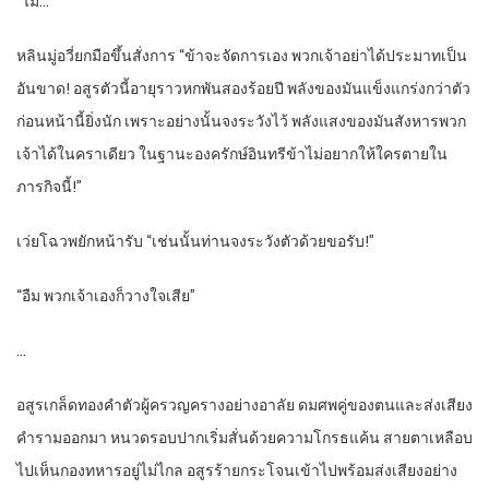
“ไม่…”
หลินมู่อวี่ยกมือขึ้นสั่งการ “ข้าจะจัดการเอง พวกเจ้าอย่าได้ประมาทเป็น
อันขาด! อสูรตัวนี้อายุราวหกพันสองร้อยปี พลังของมันแข็งแกร่งกว่าตัว
ก่อนหน้านี้ยิ่งนัก เพราะอย่างนั้นจงระวังไว้ พลังแสงของมันสังหารพวก
เจ้าได้ในคราเดียว ในฐานะองครักษ์อินทรีข้าไม่อยากให้ใครตายใน
ภารกิจนี้!”
เว่ยโฉวพยักหน้ารับ “เช่นนั้นท่านจงระวังตัวด้วยขอรับ!”
“อืม พวกเจ้าเองก็วางใจเสีย”
…
อสูรเกล็ดทองคำตัวผู้ครวญครางอย่างอาลัย ดมศพคู่ของตนและส่งเสียง
คำรามออกมา หนวดรอบปากเริ่มสั่นด้วยความโกรธแค้น สายตาเหลือบ
ไปเห็นกองทหารอยู่ไม่ไกล อสูรร้ายกระโจนเข้าไปพร้อมส่งเสียงอย่าง