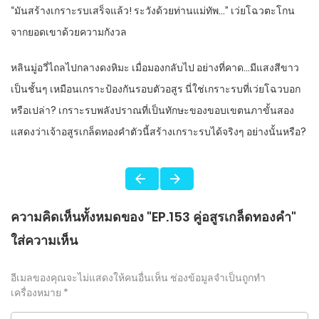
“มันสร้างเกราะรบเสร็จแล้ว! ระวังด้วยท่านแม่ทัพ…” เว่ยโฉวตะโกน
จากยอดเขาด้วยความกังวล
หลินมู่อวี่ไถลไปกลางดงหิมะ เมื่อมองกลับไป อย่างที่คาด…มีแสงสีขาว
เป็นชั้นๆ เหมือนเกราะป้องกันรอบตัวอสูร นี่ใช่เกราะรบที่เว่ยโฉวบอก
หรือเปล่า? เกราะรบพลังปราณที่เป็นทักษะของขอบเขตนภาขั้นสอง
แสดงว่าเจ้าอสูรเกล็ดทองคำตัวนี้สร้างเกราะรบได้จริงๆ อย่างนั้นหรือ?
ความคิดเห็นทั้งหมดของ "EP.153 คู่อสูรเกล็ดทองคำ"
ใส่ความเห็น
อีเมลของคุณจะไม่แสดงให้คนอื่นเห็น
ช่องข้อมูลจำเป็นถูกทำ
เครื่องหมาย
*