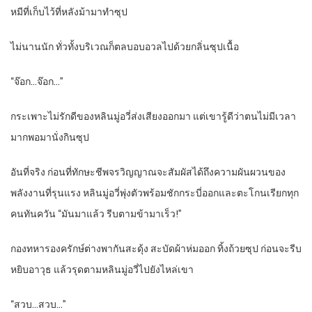
หมีที่เก็บไว้ที่หลังม้ามาทำซุป
ไม่นานนัก ทั่วทั้งบริเวณก็ตลบอบอวลไปด้วยกลิ่นซุปเนื้อ
“จ๊อก…จ๊อก…”
กระเพาะไม่รักดีของหลินมู่อวี่ส่งเสียงออกมา แต่เขารู้ดีว่าตนไม่มีเวลา
มากพอมานั่งกินซุป
อันที่จริง ก่อนที่ทักษะชีพจรวิญญาณจะสัมผัสได้ถึงความผันผวนของ
พลังงานที่รุนแรง หลินมู่อวี่พุ่งตัวพร้อมชักกระบี่ออกและตะโกนเรียกทุก
คนทันควัน “มันมาแล้ว รีบตามข้ามาเร็ว!”
กองทหารองครักษ์ต่างพากันสะดุ้ง สะบัดผ้าห่มออก ทิ้งถ้วยซุป ก่อนจะรีบ
หยิบอาวุธ แล้วรุดตามหลินมู่อวี่ไปยังไหล่เขา
“สวบ…สวบ…”