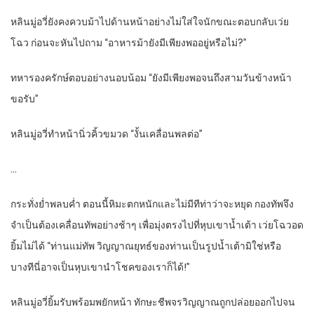
หลินมู่อวี่ยังคงควบม้าไปด้านหน้าอย่างไม่ใส่ใจนักขณะตอบกลับเว่ย
โฉว ก่อนจะหันไปถาม “อาหารม้ายังมีเพียงพออยู่หรือไม่?”
ทหารองครักษ์ตอบอย่างนอบน้อม “ยังมีเพียงพอจนถึงสามวันข้างหน้า
ขอรับ”
หลินมู่อวี่ทำหน้านิ่วคิ้วขมวด “งั้นเคลื่อนพลต่อ”
…
กระทั่งย่ำพลบค่ำ ตอนนี้หิมะตกหนักและไม่มีทีท่าว่าจะหยุด กองทัพจึง
จำเป็นต้องเคลื่อนทัพอย่างช้าๆ เพื่อมุ่งตรงไปที่หุบเขาน้ำเต้า เว่ยโฉวอด
ยิ้มไม่ได้ “ท่านแม่ทัพ วิญญาณยุทธ์ของท่านเป็นรูปน้ำเต้ามิใช่หรือ
บางทีนี่อาจเป็นหุบเขานำโชคของเราก็ได้!”
หลินมู่อวี่ยิ้มรับพร้อมพยักหน้า ทักษะชีพจรวิญญาณถูกปล่อยออกไปจน