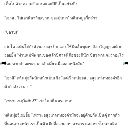
เต็มไปด้วยความยำเกรงและปีติเป็นอย่างยิ่ง
“เอาล่ะ ไปเอาศิลาวิญญาณของมันมา” หลินหมู่อวี่กล่าว
“ขอรับ!”
เว่ยโฉวเดินไปยังหัวของอสูรร้ายและใช้มีดสั้นขุดหาศิลาวิญญาณด้วย
รอยยิ้ม “ท่านแม่ทัพ ขนของเจ้าปีศาจนี่คือของดีนักเชียว ท่านจะว่าอะไร
ไหม หากข้าจะขอเวลาสักเดี๋ยวเพื่อถลกหนังมัน”
“เอาสิ” หลินมู่อวี่พนักหน้าเป็นเชิง “แต่เร็วหน่อยล่ะ อสูรเกล็ดทองคำอีก
ตัวกำลังจะมา…”
“เพราะเหตุใดกัน!?” เว่ยโฉวตื่นตระหนก
หลินมู่อวี่เผยยิ้ม “เพราะอสูรเกล็ดทองคำมักจะอยู่ด้วยกันเป็นคู่ หากตัว
ที่นอนตรงหน้าเราเป็นตัวเมียที่ออกมาหาอาหาร และหายไปนานผิด