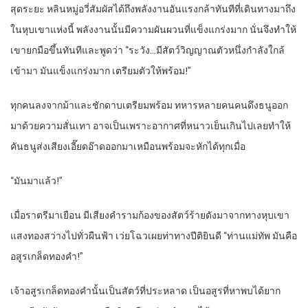
สุดระยะ หลินหมู่อวี่สัมผัสได้ถึงพลังงานอันแรงกล้าทันทีที่เดินทางมาถึง
ในหุบเขาแห่งนี้ พลังงานนั้นมีความผันผวนที่แข็งแกร่งมาก นั่นจึงทำให้
เขายกมือขึ้นทันทีและพูดว่า “ระวัง…มีสัตว์วิญญาณตัวหนึ่งกำลังใกล้
เข้ามา มันแข็งแกร่งมาก เตรียมตัวให้พร้อม!”
ทุกคนลงจากม้าและชักดาบเตรียมพร้อม ทหารหลายคนคนดึงธนูออก
มาด้วยความสั่นเทา อาจเป็นเพราะอากาศที่หนาวเย็นเกินไปเลยทำให้
คันธนูส่งเสียงเอี๊ยดอ๊าดออกมาเหมือนพร้อมจะหักได้ทุกเมื่อ
“มันมาแล้ว!”
เมื่อราตรีมาเยือน มีเสียงคำรามก้องของสัตว์ร้ายดังมาจากทางหุบเขา
แสงทองสว่างไปทั่วผืนฟ้า เว่ยโฉวเผยท่าทางปีติยินดี “ท่านแม่ทัพ มันคือ
อสูรเกล็ดทองคำ!”
เจ้าอสูรเกล็ดทองคำนั้นเป็นสัตว์ที่ประหลาด เป็นอสูรที่หาพบได้ยาก