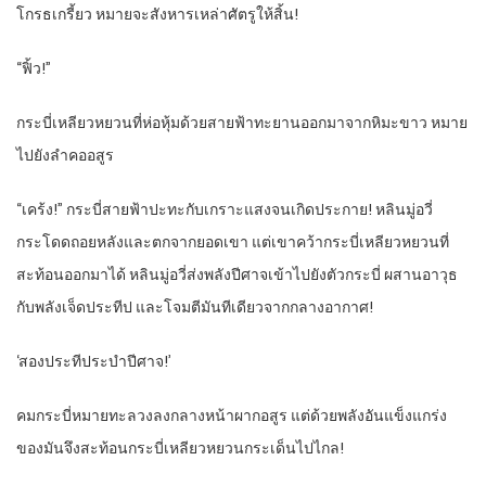
โกรธเกรี้ยว หมายจะสังหารเหล่าศัตรูให้สิ้น!
“ฟิ้ว!”
กระบี่เหลียวหยวนที่ห่อหุ้มด้วยสายฟ้าทะยานออกมาจากหิมะขาว หมาย
ไปยังลำคออสูร
“เคร้ง!” กระบี่สายฟ้าปะทะกับเกราะแสงจนเกิดประกาย! หลินมู่อวี่
กระโดดถอยหลังและตกจากยอดเขา แต่เขาคว้ากระบี่เหลียวหยวนที่
สะท้อนออกมาได้ หลินมู่อวี่ส่งพลังปีศาจเข้าไปยังตัวกระบี่ ผสานอาวุธ
กับพลังเจ็ดประทีป และโจมตีมันทีเดียวจากกลางอากาศ!
‘สองประทีประบำปีศาจ!’
คมกระบี่หมายทะลวงลงกลางหน้าผากอสูร แต่ด้วยพลังอันแข็งแกร่ง
ของมันจึงสะท้อนกระบี่เหลียวหยวนกระเด็นไปไกล!