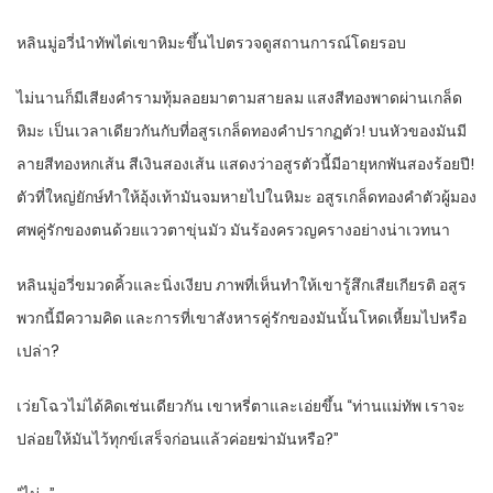
หลินมู่อวี่นำทัพไต่เขาหิมะขึ้นไปตรวจดูสถานการณ์โดยรอบ
ไม่นานก็มีเสียงคำรามทุ้มลอยมาตามสายลม แสงสีทองพาดผ่านเกล็ด
หิมะ เป็นเวลาเดียวกันกับที่อสูรเกล็ดทองคำปรากฏตัว! บนหัวของมันมี
ลายสีทองหกเส้น สีเงินสองเส้น แสดงว่าอสูรตัวนี้มีอายุหกพันสองร้อยปี!
ตัวที่ใหญ่ยักษ์ทำให้อุ้งเท้ามันจมหายไปในหิมะ อสูรเกล็ดทองคำตัวผู้มอง
ศพคู่รักของตนด้วยแววตาขุ่นมัว มันร้องครวญครางอย่างน่าเวทนา
หลินมู่อวี่ขมวดคิ้วและนิ่งเงียบ ภาพที่เห็นทำให้เขารู้สึกเสียเกียรติ อสูร
พวกนี้มีความคิด และการที่เขาสังหารคู่รักของมันนั้นโหดเหี้ยมไปหรือ
เปล่า?
เว่ยโฉวไม่ได้คิดเช่นเดียวกัน เขาหรี่ตาและเอ่ยขึ้น “ท่านแม่ทัพ เราจะ
ปล่อยให้มันไว้ทุกข์เสร็จก่อนแล้วค่อยฆ่ามันหรือ?”