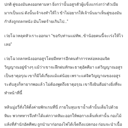
ปกติ คู่ของมันคงออกตามหา ยิ่งกว่านั้นอสูรตัวผู้แข็งแกร่งกว่าตัวเมีย
มากเป็นแน่ ดังนั้นเจ้าจงทำให้ไว ข้าไม่อยากให้เจ้านั่นมาเห็นคู่ของมัน
กำลังถูกถลกหนัง มันโหดร้ายเกินไป…”
เว่ยโฉวหลุดหัวเราะออกมา “ขอรับท่านแม่ทัพ…ข้าน้อยคนนี้จะเร่งให้ไว
เลย”
เว่ยโฉวถลกหนังออกอสูรโดยมีทหารอีกคนทำการหล่อหลอมจิต
วิญญาณอยู่ข้างๆ แม้ว่าเขาจะฝึกฝนทักษะธาตุอัคคีมา แต่วิญญาณอสูร
เป็นธาตุอรุณ เขาก็มิได้เกี่ยงแม้แต่น้อย เพราะแค่จิตวิญญาณของอสูร
ระดับสูงก็หายากพอแล้ว ไม่ต้องพูดถึงธาตุอรุณ เขาจึงยินดีอย่างยิ่งที่จะ
ทำหน้าที่นี้
หลินมู่อวี่สั่งให้ตั้งค่ายพักแรมที่นี่ ภายในหุบเขาน้ำเต้านั้นเต็มไปด้วย
หิมะ พวกทหารจึงทำได้แค่กวาดหิมะออกให้พอกางเต็นท์เท่านั้น กองไม้
แห้งที่สำนักอัคคีพบ ถูกนำมาก่อกองไฟได้เจ็ดถึงแปดกอง ก่อนจะนำเนื้อ