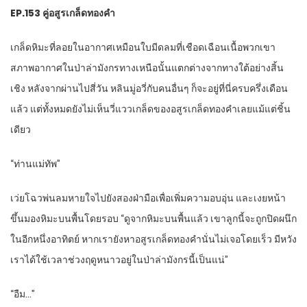
EP.153 คู่อสูรเกล็ดทองคำ
เกล็ดหิมะที่ลอยในอากาศเหมือนใบมีดลมที่เชือดเฉือนเนื้อพวกเขา
สภาพอากาศในป่าล่ามังกรทางเหนือนั้นแตกต่างจากทางใต้อย่างสิ้น
เชิง หลังจากผ่านไปสี่วัน หลินมู่อวี่กับคนอื่นๆ ก็จะอยู่ที่นี่ครบครึ่งเดือน
แล้ว แต่ทั้งหมดยังไม่เห็นวี่แววเกล็ดของอสูรเกล็ดทองคำเลยแม้แต่ชิ้น
เดียว
“ท่านแม่ทัพ”
เว่ยโฉวพ่นลมหายใจไปยังสองฝ่ามือเพื่อเพิ่มความอบอุ่น และเงยหน้า
ขึ้นมองหิมะบนพื้นโดยรอบ “ดูจากหิมะบนพื้นแล้ว เขาลูกนี้จะถูกปิดผนึก
ในอีกหนึ่งอาทิตย์ หากเรายังหาอสูรเกล็ดทองคำนั่นไม่เจอโดยเร็ว มีหวัง
เราได้ใช้เวลาช่วงฤดูหนาวอยู่ในป่าล่ามังกรนี้เป็นแน่”
“อืม…”