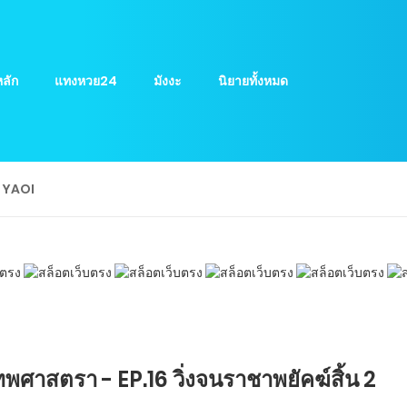
ลัก
แทงหวย24
มังงะ
นิยายทั้งหมด
ย YAOI
ศาสตรา - EP.16 วิ่งจนราชาพยัคฆ์สิ้น 2