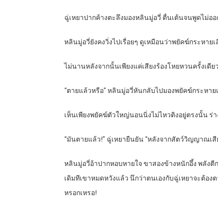
ฉู่เหยาปากค้างตะลึงมองหลินมู่อวี่ ตื่นเต้นจนพูดไม่ออ
หลินมู่อวี่ยังคงวิ่งไปเรื่อยๆ ดูเหมือนว่าพยัคฆ์กระหาย
ไม่นานหลังจากนั้นเพียงแค่เสียงร้องโหยหวนครั้งเดียว
“
ตายแล้วหรือ” หลินมู่อวี่หันกลับไปมองพยัคฆ์กระหาย
เห็นเพียงพยัคฆ์ตัวใหญ่นอนนิ่งไม่ไหวติงอยู่ตรงนั้
“
มันตายแล้ว!” ฉู่เหยายืนยัน “หลังจากสัตว์วิญญาณเสี
หลินมู่อวี่อ้าปากหอบหายใจ ขาสองข้างหนักอึ้ง พลังตี
เดิมทีเขาหมดหวังแล้ว นึกว่าตนเองกับฉู่เหยาจะต้องตายอ
หรอกเหรอ!