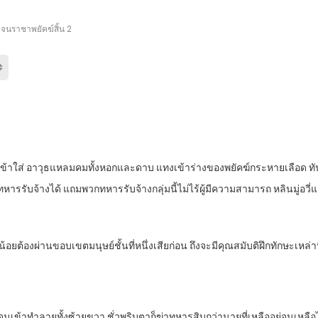
่งจนราชาพยัคฆ์สิ้น 2
เข้าใส่ อาวุธแหลมคมทั้งหอกและดาบ แทงเข้าร่างของพยัคฆ์กระหายเลือด ทันท
รรับจ้างได้ แถมพวกทหารรับจ้างกลุ่มนี้ไม่ไร้ผู้มีความสามารถ หลินมู่อวี
้อยต้องผ่านขอบเขตมนุษย์ชั้นที่หนึ่งเสียก่อน ถึงจะมีคุณสมับติฝึกทักษะเหล่านี
้าทำลายทั้งซ้ายขวา ชั่วพริบตาก็ฆ่าทหารสิบกว่านายที่เหลืออยู่จนเหลือไ