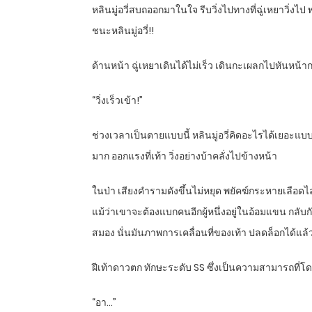
หลินมู่อวี่สบถออกมาในใจ รีบวิ่งไปทางที่ฉู่เหยาวิ่
ชนะหลินมู่อวี่!!
ด้านหน้า ฉู่เหยาเดินได้ไม่เร็ว เดินกะเผลกไปหันหน้
“
วิ่งเร็วเข้า!”
ช่วงเวลาเป็นตายแบบนี้ หลินมู่อวี่คิดอะไรได้เยอะแบบน
มาก ออกแรงที่เท้า วิ่งอย่างบ้าคลั่งไปข้างหน้า
ในป่า เสียงคำรามดังขึ้นไม่หยุด พยัคฆ์กระหายเลือดไล่ล่า
แม้ว่าเขาจะต้องแบกคนอีกผู้หนึ่งอยู่ในอ้อมแขน กลับกั
สมอง นั่นมันภาพการเคลื่อนที่ของเท้า ปลดล็อกได้แล้
ฝีเท้าดาวตก ทักษะระดับ
SS
ซึ่งเป็นความสามารถที่โ
“
อา…”