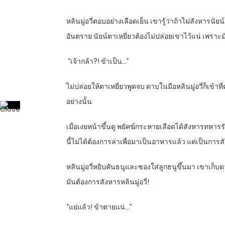
หลินมู่อวี่ตอบอย่างเลือดเย็น เขารู้ว่าถ้าไม่สังหารน
อันตราย นัยน์ตาเหยี่ยวต้องไม่ปล่อยเขาไว้แน่ เพราะ
“
เจ้ากล้า
?!
ข้าเป็น…”
ไม่ปล่อยให้ตาเหยี่ยวพูดจบ ดาบในมือหลินมู่อวี่ก็เข้า
อย่างนั้น
เมื่อเงยหน้าขึ้นดู พยัคฆ์กระหายเลือดได้สังหารทหารร
นี้ไม่ได้ต้องการล่าเพื่อมาเป็นอาหารแล้ว แต่เป็นการสังห
หลินมู่อวี่หยิบคันธนูและซองใส่ลูกธนูขึ้นมา เขาเก
มันต้องการสังหารหลินมู่อวี่!
“
แย่แล้ว! ข้าตายแน่…”