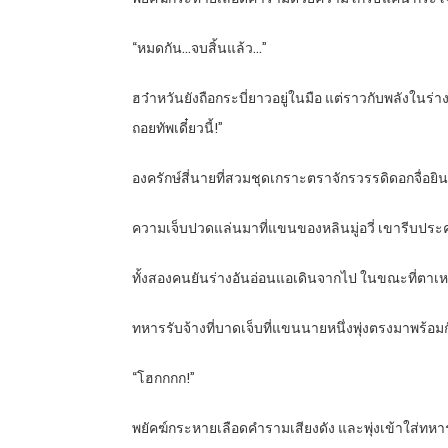
“
หมดกัน…จบสิ้นแล้ว…”
ฮว๋าหวันยังถือกระบี่ยาวอยู่ในมือ แต่ราวกับพลังในร่
ถอยทัพเดี๋ยวนี้!”
องครักษ์สี่นายที่สวมชุดเกราะตราจักรวรรดิดอกจื่อยิน
ความเจ็บปวดแล่นมาที่แขนของหลินมู่อวี่ เขารีบประคอ
ทั้งสองคนยันร่างอันอ่อนแอเดินจากไป ในขณะที่ตาเหย
ทหารรับจ้างที่บาดเจ็บที่แขนนายหนึ่งพุ่งตรงมาพร้อม
“
โฮกกกก!”
พยัคฆ์กระหายเลือดคำรามเสียงดัง และพุ่งเข้าใส่ทหาร