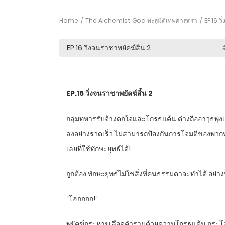
Home
The Alchemist God ทะลุมิติเทพศาสตรา
EP.16 วิ
EP.16
วิ่งจนราชาพยัคฆ์สิ้น
2
กลุ่มทหารรับจ้างตกใจและโกรธแค้น ต่างถืออาวุธพุ่ง
ลงอย่างรวดเร็ว ไม่สามารถป้องกันการโจมตีของพวกทหา
เลยที่ใช้ทักษะยุทธ์ได้!
ถูกต้อง ทักษะยุทธ์ไม่ใช่สิ่งที่คนธรรมดาจะทำได้ อย่างน
“
โฮกกกก!”
พยัคฆ์กระหายเลือดคำรามด้วยความโกรธแค้น กระโจนเข