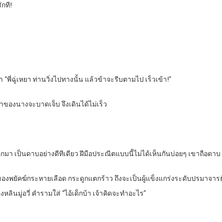
ักที!
า “พี่ฉู่เหยา ท่านวิ่งไปทางนั้น แล้วข้าจะรีบตามไป เร็วเข้า!”
ขาของนางจะบาดเจ็บ จึงเดินได้ไม่เร็ว
อกมา เป็นดาบอย่างดีทีเดียว ฝีมือประณีตแบบนี้ไม่ได้เห็นกันบ่อยๆ เขาถือดา
็บของพยัคฆ์กระหายเลือด กระดูกแตกร้าว ถึงจะเป็นผู้แข็งแกร่งระดับปรมาจ
หลินมู่อวี่ คำรามใส่ “ไอ้เด็กบ้า เจ้าคิดจะทำอะไร”