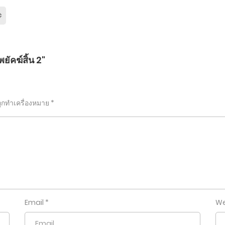
ยัคฆ์สิ้น 2"
ถูกทำเครื่องหมาย
*
Email
*
We