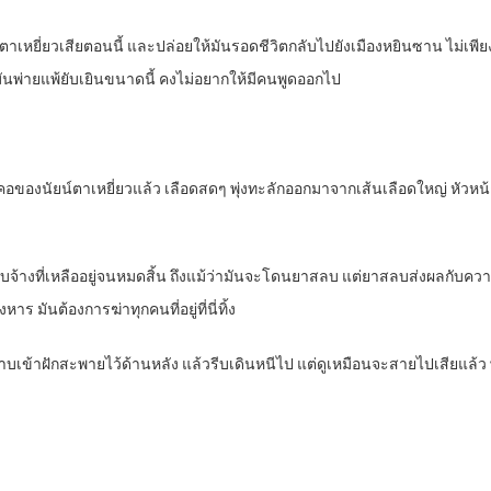
ัยน์ตาเหยี่ยวเสียตอนนี้ และปล่อยให้มันรอดชีวิตกลับไปยังเมืองหยินซาน ไม่เพี
มันพ่ายแพ้ยับเยินขนาดนี้ คงไม่อยากให้มีคนพูดออกไป
ที่คอของนัยน์ตาเหยี่ยวแล้ว เลือดสดๆ พุ่งทะลักออกมาจากเส้นเลือดใหญ่ หัวหน
ับจ้างที่เหลืออยู่จนหมดสิ้น ถึงแม้ว่ามันจะโดนยาสลบ แต่ยาสลบส่งผลกับความเ
าร มันต้องการฆ่าทุกคนที่อยู่ที่นี่ทิ้ง
็บดาบเข้าฝักสะพายไว้ด้านหลัง แล้วรีบเดินหนีไป แต่ดูเหมือนจะสายไปเสียแ