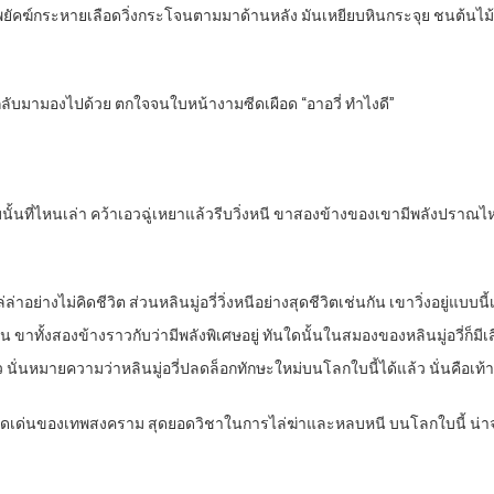
งไป พยัคฆ์กระหายเลือดวิ่งกระโจนตามมาด้านหลัง มันเหยียบหินกระจุย ชนต้นไม
ากลับมามองไปด้วย ตกใจจนใบหน้างามซีดเผือด “อาอวี่ ทำไงดี”
ั้นที่ไหนเล่า คว้าเอวฉู่เหยาแล้วรีบวิ่งหนี ขาสองข้างของเขามีพลังปราณไหลเ
อย่างไม่คิดชีวิต ส่วนหลินมู่อวี่วิ่งหนีอย่างสุดชีวิตเช่นกัน เขาวิ่งอยู่แบบนี้เ
น ขาทั้งสองข้างราวกับว่ามีพลังพิเศษอยู่ ทันใดนั้นในสมองของหลินมู่อวี่ก็มีเ
ว นั่นหมายความว่าหลินมู่อวี่ปลดล็อกทักษะใหม่บนโลกใบนี้ได้แล้ว นั่นคือเท
ดดเด่นของเทพสงคราม สุดยอดวิชาในการไล่ฆ่าและหลบหนี บนโลกใบนี้ น่าจะเ