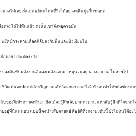
ก นางไม่เคยเห็นมนุษย์คนไหนที่วิ่งได้อย่างหลินมู่อวี่มาก่อน!
เลือดจะไล่ไม่ทันแล้ว ดังนั้นเขาจึงหยุดรอมัน
 พยัคฆ์กระหายเลือดก็ล้มลงกับพื้นและนิ่งเงียบไป
เลือดอย่างระมัดระวัง
น ร่างของมันขับพลังงานสีแดงเพลิงออกมา หมุนวนอยู่กลางอากาศ ไม่หายไป
ยชีวิต มันจะปลดปล่อยวิญญาณสัตว์ออกมา อาอวี่ เจ้าวิ่งจนทำให้พยัคฆ์กระหา
กลับของฝีเท้าดาวตกสินะ! ถึงแม้จะรู้สึกเจ็บปวดทรมาน แต่กลับรู้สึกดีใจจากใ
ยู่ที่นี่แน่นอน แบบนี้คงน่าเสียดายแย่ ศิษย์พี่ที่งดงามเช่นนี้ ยังไม่ทันได้