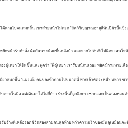
างได้หายไปจนหมดสิ้น เขาส่ายหน้าไม่หยุด “สัตว์วิญญาณอายุสี่พันปีตัวนี้แข็
พยักหน้ารับคำสั่ง คุ้มกันนายน้อยขึ้นหลังม้า และจากไปทันที ไม่คิดจะสนใจห
งฉู่เหยาให้ยืนขึ้นและพูดว่า “พี่ฉู่เหยา เรารีบหนีกันเถอะ พยัคฆ์กระหายเล
ี่ยวสบถขึ้น “แม่งเอ๊ย คนของข้าตายไปขนาดนี้ พวกเจ้าคิดจะหนี
?
ทหาร ฆ่าพ
กับดาบในมือ แต่เดินมาได้ไม่กี่ก้าว ร่างนั้นก็ถูกฉีกกระชากออกเป็นสองท่อ
รับจ้างที่เหลือรอดชีวิตสองสามคนสุดท้าย ทว่าความเร็วของมันดูเหมือนจะช้า