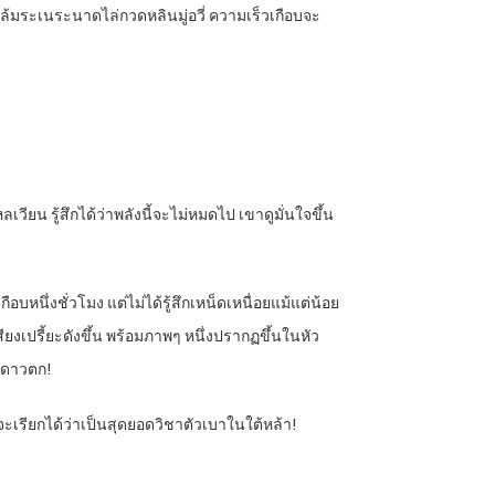
้ล้มระเนระนาดไล่กวดหลินมู่อวี่ ความเร็วเกือบจะ
วียน รู้สึกได้ว่าพลังนี้จะไม่หมดไป เขาดูมั่นใจขึ้น
กือบหนึ่งชั่วโมง แต่ไม่ได้รู้สึกเหน็ดเหนื่อยแม้แต่น้อย
สียงเปรี้ยะดังขึ้น พร้อมภาพๆ หนึ่งปรากฏขึ้นในหัว
้าดาวตก!
รียกได้ว่าเป็นสุดยอดวิชาตัวเบาในใต้หล้า!