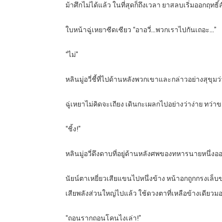
ม้าศึกไม่ได้แล้ว ในที่สุดก็ถึงเวลา ยาสลบเริ่มออกฤทธิ์ส
ใบหน้าฉู่เหยาซีดเซียว “อาอวี่…พวกเราไปกันเถอะ…”
“
ไม่”
หลินมู่อวี่ชี้ที่ไปด้านหลังพวกเขาและกล่าวอย่างสุขุมว่
ฉู่เหยาไม่คิดจะเถียง เดินกะเผลกไปอย่างว่าง่าย ทว่า
“
ชิ้ง!”
หลินมู่อวี่ดึงดาบที่อยู่ด้านหลังศพของทหารนายหนึ่งอ
นัยน์ตาเหยี่ยวเสียแขนไปหนึ่งข้าง หน้าอกถูกกรงเล
เสียพลังส่วนใหญ่ไปแล้ว ใช้ดวงตาที่เหลือข้างเดียวมอง
“
ถอนรากถอนโคนไงเล่า!”