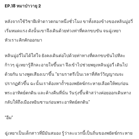
EP.18
หมาป่าวายุ
2
หลังจากใช้วิชาฝีเท้าดาวตกมาหนึ่งชั่วโมง ขาทั้งสองข้างของหลินมู่อวี่
เริ่มหมดแรง ดังนั้นเขาจึงเดินด้วยท่วงท่าที่ตลกขบขัน จนฉู่เหยา
หัวเราะคิกคักออกมา
หลินมู่อวี่ไม่ได้ใส่ใจ ยังคงเดินต่อไปด้วยท่าทางที่ตลกขบขันไปทีละ
ก้าวๆ ฉู่เหยารู้สึกละอายใจขึ้นมา จึงเข้าไปช่วยพยุงหลินมู่อวี่ เดินไป
ด้วยกัน นางพูดเสียงเบาขึ้น “ยามราตรีเป็นเวลาที่สัตว์วิญญาณจะ
ปรากฏตัวขึ้น ฉะนั้นเราต้องหาถ้ำของพยัคฆ์กระหายเลือดให้พบก่อน
พระอาทิตย์ตกดิน และค้างคืนที่นั่น วันรุ่งขึ้นฟ้าสว่างค่อยออกเดินทาง
กลับให้ถึงเมืองหยินซานก่อนพระอาทิตย์ตกดิน”
“
อืม”
ฉู่เหยาเป็นเด็กสาวที่มีมันสมอง รู้ว่าละแวกนี้เป็นถิ่นของพยัดฆ์กระหาย