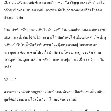
เลือด ส่วนรังของพยัคฆ์กระหายเลือด พวกสัตว์วิญญาณระดับต่ำจะไม่
กล้ามาท้าทายแน่นอน ดังนั้นการค้างคืนในถ้ำของพยัคฆ์ร้ายจึงค่อน
ข้างปลอดภัย
โชคเข้าข้างทั้งสองคน เดินไม่ถึงสองชั่วโมงก็เจอถ้ำของพยัคฆ์กระหาย
เลือดแล้ว ทั้งสองใช้กิ่งไม้และยางไม้เพื่อทำคบไฟ เมื่อจุดไฟสำเร็จ ทั้งคู่
ก็เดินเข้าไปในถ้ำทันที กลิ่นคาวเลือดฟุ้งกระจายอยู่ในอากาศ เศษ
กระดูกกระจัดกระจายไปทุกถ้ำ มันคือซากโครงกระดูกของสัตว์ร้าย
กระดูกของมนุษย์ ศพบางศพยังสวมเกราะอยู่เลย แต่เนื้อถูกควักออกไม่
เหลือ
“
เฮือก…”
ความหวาดกลัวปรากฏอยู่บนใบหน้าของฉู่เหยา เมื่อเห็นเช่นนั้น หลิน
มู่อวี่จับมือของนางไว้ เป็นนัยว่าไม่ต้องตื่นตระหนก