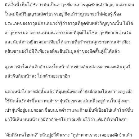
มีดสั้นนี้ เห็นได้ชัดว่ามันเป็นอาวุธที่ผ่านการดูดซับพลังวิญญาณมาก่อน
ในคมมีดมีวิญญาณสัตว์บรรจุอยู่ ถึงแม้ว่าฉู่เหยาจะไม่ค่อยรู้เรื่อง
ประเภทของอาวุธนัก แต่นางก็รู้ว่าอาวุธที่ดูดซับพลังวิญญาณนั้น ไม่ใช่
อาวุธธรรมดาอย่างแน่นอน อย่างน้อยที่สุดก็ไม่ใช่อาวุธที่พวกฮว๋าหวัน
และนัยน์ตาเหยี่ยวจะมาเทียบได้ อาวุธที่ฮว๋าหวันลูกชายท่านเจ้าเมือง
หยินซานยังไม่มี ก็เพียงพอที่จะยืนยันมูลค่าของมีดสั้นคู่นี้ได้แล้ว
ฉู่เหยาหัวใจเต้นตึกตัก มองใบหน้าด้านข้างอันหล่อเหลาของหลินมู่อวี่
แล้วรีบก้มหน้าลง ไม่กล้ามองเขาอีก
นอกเหนือไปจากมีดสั้นแล้ว ที่มุมหนึ่งของถ้ำยังมีกล่องโลหะวางอยู่ เมื่อ
ใช้มีดสั้นงัดฝาขึ้นมา พบตำราฝุ่นจับเขรอะเล่มหนึ่งอยู่ด้านใน ฉู่เหยา
เป่าฝุ่นที่อยู่บนปกออก ชื่อบนปกตำราและด้ายเย็บที่เปื่อยไปแล้วโผล่ขึ้น
มาให้เห็น บนหน้าปกมีตัวอักษรโบราณเขียนไว้ว่า…คัมภีร์เทพโอสถ!
“
คัมภีร์เทพโอสถ
?”
หลินมู่อวี่หัวเราะ “ดูท่าพวกเราจะเจอของดีเข้าแล้ว