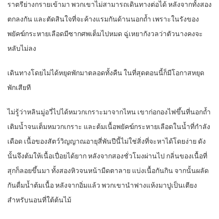
ราตรีย่างกรายเข้ามา พวกเขาไม่สามารถเดินทางต่อได้ หลังจากทั้งสอง
ตกลงกัน และตัดสินใจที่จะค้างแรมกันด้านนอกถ้ำ เพราะในรังของ
พยัคฆ์กระหายเลือดมีซากศพเต็มไปหมด ฉู่เหยากังวลว่าตัวนางคงจะ
หลับไม่ลง
เดินทางโดยไม่ได้หยุดพักมาตลอดทั้งคืน ในที่สุดตอนนี้ก็มีโอกาสหยุด
พักเสียที
ไม่รู้ว่าหลินมู่อวี่ไปได้หมวกเกราะมาจากไหน เขาก่อกองไฟขึ้นที่นอกถ้ำ
เติมน้ำจนเต็มหมวกเกราะ และต้มเนื้อพยัคฆ์กระหายเลือดในน้ำที่กำลัง
เดือด เนื้อของสัตว์วิญญาณอายุสี่พันปีนี้ไม่ใช่สิ่งที่จะหาได้โดยง่าย ดัง
นั้นจึงต้มให้เนื้อเปื่อยได้ยาก หลังจากสองชั่วโมงผ่านไป กลิ่นของเนื้อที่
สุกก็ลอยขึ้นมา ทั้งสองหิวจนหน้ามืดตาลาย แบ่งเนื้อกันกิน จากนั้นผลัด
กันดื่มน้ำต้มเนื้อ หลังจากอิ่มแล้ว พวกเขานำฟางแห้งมาปูเป็นเตียง
สำหรับนอนที่ใต้ต้นไม้