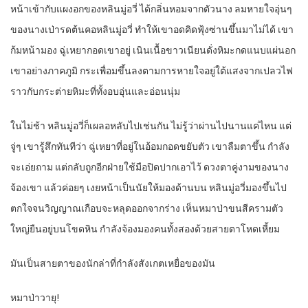
หน้าเข้ากับแผงอกของหลินมู่อวี่ ได้กลิ่นหอมจากตัวนาง ลมหายใจอุ่นๆ
ของนางเป่ารดต้นคอหลินมู่อวี่ ทำให้เขาอดคิดฟุ้งซ่านขึ้นมาไม่ได้ เขา
ก้มหน้ามอง ฉู่เหยากอดเขาอยู่ เนินเนื้อขาวเนียนดั่งหิมะกดแนบแผ่นอก
เขาอย่างภาคภูมิ กระเพื่อมขึ้นลงตามการหายใจอยู่ใต้แสงจากเปลวไฟ
ราวกับกระต่ายหิมะที่ทั้งอบอุ่นและอ่อนนุ่ม
ในไม่ช้า หลินมู่อวี่ก็เผลอหลับไปเช่นกัน ไม่รู้ว่าผ่านไปนานแค่ไหน แต่
จู่ๆ เขารู้สึกทันทีว่า ฉู่เหยาที่อยู่ในอ้อมกอดขยับตัว เขาลืมตาขึ้น กำลัง
จะเอ่ยถาม แต่กลับถูกอีกฝ่ายใช้มือปิดปากเอาไว้ ดวงตาคู่งามของนาง
จ้องเขา แล้วค่อยๆ เงยหน้าเป็นนัยให้มองด้านบน หลินมู่อวี่มองขึ้นไป
ตกใจจนวิญญาณเกือบจะหลุดออกจากร่าง เห็นหมาป่าขนสีครามตัว
ใหญ่ยืนอยู่บนโขดหิน กำลังจ้องมองคนทั้งสองด้วยสายตาโหดเหี้ยม
มันเป็นสายตาของนักล่าที่กำลังสังเกตเหยื่อของมัน
หมาป่าวายุ!