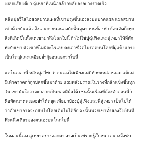
เผลอแป๊ปเดียว ฉู่เหยาที่เหนื่อยล้าก็หลับลงอย่างรวดเร็ว
หลินมู่อวี่ใส่โอสถสมานแผลที่เขาปรุงขึ้นเองลงบนบาดแผล แผลสมาน
เข้าด้วยกันแล้ว จึงเอนกายนอนลงกับพื้นดูดาวบนท้องฟ้า ย้อนคิดถึงทุก
สิ่งที่เกิดขึ้นตั้งแต่เขามาถึงโลกใบนี้ ถ้าไม่ใช่ปู่ฉู่เฟิงและฉู่เหยาให้ที่พัก
พิงกับเขา ตัวเขาที่ไม่มีอะไรเลย คงเอาชีวิตไม่รอดบนโลกที่ผู้แข็งแกร่ง
เป็นใหญ่และเหยียบย่ำผู้อ่อนแอกว่าใบนี้
แต่ในเวลานี้ หลินมู่อวี่พบว่าตนเองไม่เพียงแต่มีทักษะหล่อหลอม แม้แต่
ฝีเท้าดาวตกก็ถูกปลุกขึ้นมาด้วย แถมพลังปราณในร่างที่กล้าแข็งขึ้นทุก
วัน เขามั่นใจว่าจะกลายเป็นยอดฝีมือได้ เช่นนั้นเรื่องที่ต้องทำตอนนี้ก็
คือพัฒนาตนเองอย่าได้หยุด เพื่อปกป้องปู่ฉู่เฟิงและพี่ฉู่เหยา เป็นไปได้
ว่าตัวเขาอาจจะกลับไปโลกเดิมไม่ได้อีก ฉะนั้นพวกเขาทั้งสองจึงเป็นที่
พึ่งหนึ่งเดียวของตนเองบนโลกใบนี้
ในตอนนี้เอง ฉู่เหยาครางออกมา อาจเป็นเพราะรู้สึกหนาว นางจึงซบ