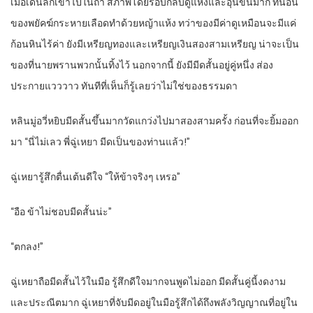
เมื่อเดินลึกเข้าไปในถ้ำ สภาพโดยรอบกลับดูแห้งและอุ่นขึ้นมาก ที่นอน
ของพยัคฆ์กระหายเลือดทำด้วยหญ้าแห้ง ทว่าของมีค่าดูเหมือนจะมีแค่
ก้อนหินไร้ค่า ยังมีเหรียญทองและเหรียญเงินสองสามเหรียญ น่าจะเป็น
ของที่นายพรานพวกนั้นทิ้งไว้ นอกจากนี้ ยังมีมีดสั้นอยู่คู่หนึ่ง ส่อง
ประกายแวววาว ทันทีที่เห็นก็รู้เลยว่าไม่ใช่ของธรรมดา
หลินมู่อวี่หยิบมีดสั้นขึ้นมากวัดแกว่งไปมาสองสามครั้ง ก่อนที่จะยิ้มออก
มา “นี่ไม่เลว พี่ฉู่เหยา มีดเป็นของท่านแล้ว!”
ฉู่เหยารู้สึกตื่นเต้นดีใจ “ให้ข้าจริงๆ เหรอ”
“
อือ ข้าไม่ชอบมีดสั้นน่ะ”
“
ตกลง!”
ฉู่เหยาถือมีดสั้นไว้ในมือ รู้สึกดีใจมากจนพูดไม่ออก มีดสั้นคู่นี้งดงาม
และประณีตมาก ฉู่เหยาที่จับมีดอยู่ในมือรู้สึกได้ถึงพลังวิญญาณที่อยู่ใน