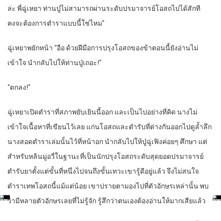
ล่ะ พี่ฉู่เหยา ท่านปู่ไม่สามารถผ่านระดับปรมาจารย์โอสถไปได้สักที
คงจะต้องการตำราแบบนี้ใช่ไหม”
ฉู่เหยาพยักหน้า “อือ ด้วยฝีมือการปรุงโอสถของข้าตอนนี้ยังอ่านไม่
เข้าใจ นำกลับไปให้ท่านปู่เถอะ!”
“
ตกลง!”
ฉู่เหยาเปิดตำราที่สภาพยับเยินนี้ออก และเป็นไปอย่างที่คิด นางไม่
เข้าใจเนื้อหาที่เขียนไว้เลย แก่นโอสถและตำรับที่ต่างกันออกไปดูล้ำลึก
นางสอดตำราเล่มนั้นไว้ที่หน้าอก นำกลับไปให้ปู่ฉู่เฟิงค่อยๆ ศึกษา แต่
สำหรับหลินมู่อวี่ในฐานะที่เป็นนักปรุงโอสถระดับสุดยอดปรมาจารย์
ตำรับยาตั้งแต่ขั้นที่หนึ่งไปจนถึงขั้นเทวะเขารู้ดีอยู่แล้ว จึงไม่สนใจ
ตำราเทพโอสถนี้แม้แต่น้อย เขาปรายตามองไปที่ตัวอักษรเหล่านั้น พบ
ว่ามีหลายตัวอักษรเลยที่ไม่รู้จัก รู้สึกว่าตนเองต้องอ่านให้มากเสียแล้ว