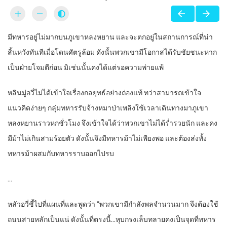
มีทหารอยู่ไม่มากบนภูเขาหลงหยาน และจะตกอยู่ในสถานการณ์ที่น่า
สิ้นหวังทันทีเมื่อโดนศัตรูล้อม ดังนั้นพวกเขามีโอกาสได้รับชัยชนะหาก
เป็นฝ่ายโจมตีก่อน มิเช่นนั้นคงได้แต่รอความพ่ายแพ้
หลินมู่อวี่ไม่ได้เข้าใจเรื่องกลยุทธ์อย่างถ่องแท้ ทว่าสามารถเข้าใจ
แนวคิดง่ายๆ กลุ่มทหารรับจ้างหมาป่าเพลิงใช้เวลาเดินทางมาภูเขา
หลงหยานราวหกชั่วโมง จึงเข้าใจได้ว่าพวกเขาไม่ได้ร่ำรวยนัก และคง
มีม้าไม่เกินสามร้อยตัว ดังนั้นจึงมีทหารม้าไม่เพียงพอ และต้องส่งทั้ง
ทหารม้าผสมกับทหารราบออกไปรบ
…
หลัวอวี่ชี้ไปที่แผนที่และพูดว่า “พวกเขามีกำลังพลจำนวนมาก จึงต้องใช้
ถนนสายหลักเป็นแน่ ดังนั้นที่ตรงนี้…หุบกรงเล็บทลายคงเป็นจุดที่ทหาร