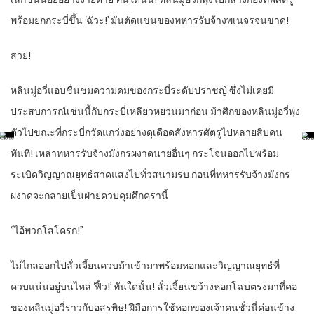
พร้อมยกกระบี่ขึ้น ‘ฉัวะ!’ มันตัดแขนของทหารรับจ้างพเนจรจนขาด!
สวย!
หลินมู่อวี่แอบชื่นชมความคมของกระบี่ระดับปราชญ์ ซึ่งไม่เคยมี
ประสบการณ์เช่นนี้กับกระบี่เหลียวหยวนมาก่อน ม้าศึกของหลินมู่อวี่พุ่ง
ตัวไปขณะที่กระบี่กวัดแกว่งอย่างดุเดือดสังหารศัตรูไปหลายสิบคน
ทันที! เหล่าทหารรับจ้างมังกรผงาดนายอื่นๆ กระโจนออกไปพร้อม
ระเบิดวิญญาณยุทธ์สาดแสงไปทั่วสนามรบ ก่อนที่ทหารรับจ้างมังกร
ผงาดจะกลายเป็นฝ่ายควบคุมศึกครานี้
“ไอ้พวกโสโครก!”
ไม่ไกลออกไปลั่วเจี้ยนควบม้าเข้ามาพร้อมหอกและวิญญาณยุทธ์ที่
ควบแน่นอยู่บนไหล่ ‘ฟิ้ว!’ ทันใดนั้น! ลั่วเจี้ยนขว้างหอกโฉบตรงมาที่คอ
ของหลินมู่อวี่ราวกับอสรพิษ! ฝีมือการใช้หอกของเจ้าคนชั่วนี่ค่อนข้าง