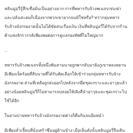
หลินมู่อวี่รู้สึกเชื่อมั่นเป็นอย่างมาก การที่ทหารรับจ้างพเนจรเข่นฆ่า
และปล้นสะดมก็เนื่องจากพวกเขายากจนมิใช่หรือ? ทว่ากลุ่มทหาร
รับจ้างมังกรผงาดนั้นไม่ได้ขัดสนเรื่องเงิน เงินที่หลินมู่อวี่ได้รับจากร้าน
ค้าแห่งจักรวรรดิเพียงพอต่อการดูแลกองทัพที่ไม่ใหญ่มาก
…
ทหารรับจ้างพเนจรทั้งหนึ่งพันสามนายถูกพากลับมายังภูเขาหลงหยาน
มีเพียงเจ็ดร้อยสี่สิบนายที่ได้รับคัดเลือกให้เข้าร่วมกลุ่มทหารรับจ้าง
มังกรผงาด ส่วนที่เหลือถูกส่งออกไปหลังจากยึดชุดเกราะและอาวุธแล้ว
อย่างน้อยหลินมู่อวี่ก็ไม่สามารถปล่อยให้เฝิงสี่นำอาวุธและชุดเกราะไป
ใช้ได้อีก
ในยามบ่ายทหารรับจ้างมังกรผงาดต่างก็ดื่มกินจนอิ่มหนำ
มีเพียงลั่วเจี้ยนที่นั่งเศร้าซึมอยู่ด้านข้าง เมื่อเห็นดังนั้นหลินมู่อวี่จึงเดิน