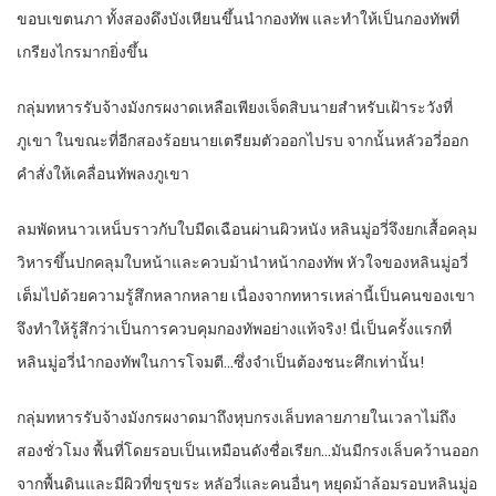
ขอบเขตนภา ทั้งสองดึงบังเหียนขึ้นนำกองทัพ และทำให้เป็นกองทัพที่
เกรียงไกรมากยิ่งขึ้น
กลุ่มทหารรับจ้างมังกรผงาดเหลือเพียงเจ็ดสิบนายสำหรับเฝ้าระวังที่
ภูเขา ในขณะที่อีกสองร้อยนายเตรียมตัวออกไปรบ จากนั้นหลัวอวี่ออก
คำสั่งให้เคลื่อนทัพลงภูเขา
ลมพัดหนาวเหน็บราวกับใบมีดเฉือนผ่านผิวหนัง หลินมู่อวี่จึงยกเสื้อคลุม
วิหารขึ้นปกคลุมใบหน้าและควบม้านำหน้ากองทัพ หัวใจของหลินมู่อวี่
เต็มไปด้วยความรู้สึกหลากหลาย เนื่องจากทหารเหล่านี้เป็นคนของเขา
จึงทำให้รู้สึกว่าเป็นการควบคุมกองทัพอย่างแท้จริง! นี่เป็นครั้งแรกที่
หลินมู่อวี่นำกองทัพในการโจมตี…ซึ่งจำเป็นต้องชนะศึกเท่านั้น!
กลุ่มทหารรับจ้างมังกรผงาดมาถึงหุบกรงเล็บทลายภายในเวลาไม่ถึง
สองชั่วโมง พื้นที่โดยรอบเป็นเหมือนดังชื่อเรียก…มันมีกรงเล็บคว้านออก
จากพื้นดินและมีผิวที่ขรุขระ หลัอวี่และคนอื่นๆ หยุดม้าล้อมรอบหลินมู่อ