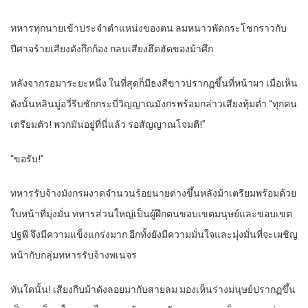
ทหารทุกนายเข้าประจำตำแหน่งของตน ลมหนาวพัดกระโชกราวกับ
ปีศาจร้ายเสียงดังกึกก้อง กลบเสียงฮึดฮัดของม้าศึก
หลังจากรอมาระยะหนึ่ง ในที่สุดก็มีธงสีขาวปรากฏขึ้นที่หน้าผา เมื่อเห็น
ดังนั้นหลินมู่อวี่รีบชักกระบี่วิญญาณมังกรพร้อมกล่าวเสียงทุ้มต่ำ “ทุกคน
เตรียมตัว! พวกมันอยู่ที่นี่แล้ว รอสัญญาณโจมตี!”
“ขอรับ!”
ทหารรับจ้างมังกรผงาดจำนวนร้อยนายต่างขึ้นหลังม้าเตรียมพร้อมด้วย
ใบหน้าที่มุ่งมั่น ทหารส่วนใหญ่เป็นผู้ฝึกตนขอบเขตมนุษย์และขอบเขต
ปฐพี จึงมีความแข็งแกร่งมาก อีกทั้งยังมีความมั่นใจและมุ่งมั่นที่จะเผชิญ
หน้ากับกลุ่มทหารรับจ้างพเนจร
ทันใดนั้น! เสียงกีบม้าดังลอยมากับสายลม มองเห็นร่างมนุษย์ปรากฏขึ้น