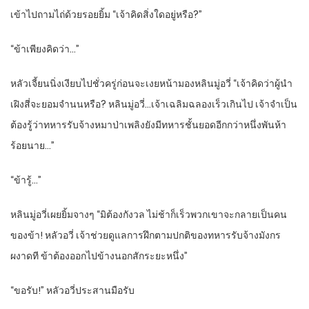
เข้าไปถามไถ่ด้วยรอยยิ้ม “เจ้าคิดสิ่งใดอยู่หรือ?”
“ข้าเพียงคิดว่า…”
หลัวเจี้ยนนิ่งเงียบไปชั่วครู่ก่อนจะเงยหน้ามองหลินมู่อวี่ “เจ้าคิดว่าผู้นำ
เฝิงสี่จะยอมจำนนหรือ? หลินมู่อวี่…เจ้าเฉลิมฉลองเร็วเกินไป เจ้าจำเป็น
ต้องรู้ว่าทหารรับจ้างหมาป่าเพลิงยังมีทหารชั้นยอดอีกกว่าหนึ่งพันห้า
ร้อยนาย…”
“ข้ารู้…”
หลินมู่อวี่เผยยิ้มจางๆ “มิต้องกังวล ไม่ช้าก็เร็วพวกเขาจะกลายเป็นคน
ของข้า! หลัวอวี่ เจ้าช่วยดูแลการฝึกตามปกติของทหารรับจ้างมังกร
ผงาดที ข้าต้องออกไปข้างนอกสักระยะหนึ่ง”
“ขอรับ!” หลัวอวี่ประสานมือรับ