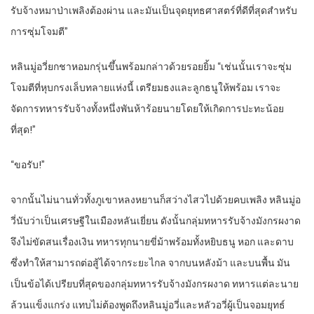
รับจ้างหมาป่าเพลิงต้องผ่าน และมันเป็นจุดยุทธศาสตร์ที่ดีที่สุดสำหรับ
การซุ่มโจมตี”
หลินมู่อวี่ยกชาหอมกรุ่นขึ้นพร้อมกล่าวด้วยรอยยิ้ม “เช่นนั้นเราจะซุ่ม
โจมตีที่หุบกรงเล็บทลายแห่งนี้ เตรียมธงและลูกธนูให้พร้อม เราจะ
จัดการทหารรับจ้างทั้งหนึ่งพันห้าร้อยนายโดยให้เกิดการปะทะน้อย
ที่สุด!”
“ขอรับ!”
จากนั้นไม่นานทั่วทั้งภูเขาหลงหยานก็สว่างไสวไปด้วยคบเพลิง หลินมู่อ
วี่นับว่าเป็นเศรษฐีในเมืองหลันเยี่ยน ดังนั้นกลุ่มทหารรับจ้างมังกรผงาด
จึงไม่ขัดสนเรื่องเงิน ทหารทุกนายขี่ม้าพร้อมทั้งหยิบธนู หอก และดาบ
ซึ่งทำให้สามารถต่อสู้ได้จากระยะไกล จากบนหลังม้า และบนพื้น มัน
เป็นข้อได้เปรียบที่สุดของกลุ่มทหารรับจ้างมังกรผงาด ทหารแต่ละนาย
ล้วนแข็งแกร่ง แทบไม่ต้องพูดถึงหลินมู่อวี่และหลัวอวี่ผู้เป็นจอมยุทธ์