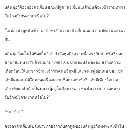
หลินมู่อวี่จ้องมองลั่วเจี้ยนขณะที่พูด “ลั่วเจี้ยน…เจ้ายินดีจะเข้าร่วมทหาร
รับจ้างมังกรผงาดหรือไม่?”
“ไม่ต้องมาดูหมิ่นข้า! ฆ่าข้าซะ!” ดวงตาลั่วเจี้ยนเผยความชัดเจนและมุ่ง
มั่น
หลินมู่อวี่อดไม่ได้ที่จะยิ้ม “เจ้ากำลังพูดถึงความซื่อตรงกับข้าหรือ? บอก
ข้ามาสิ…ทหารรับจ้างหมาป่าเพลิงเข่นฆ่าและปล้นสะดม สร้างความ
เดือดร้อนให้แก่ชาวบ้าน เจ้าฆ่าคนบริสุทธิ์และรังแกผู้อ่อนแอ ขยะเช่น
เจ้ามีคุณสมบัติใดมาพูดเรื่องความซื่อตรงกับข้า?! เจ้ามีเพียงโอกาส
เดียวที่จะกลับตัวเป็นทหารผู้อยู่ในศีลธรรม…เช่นนั้นจะเข้าร่วมทหาร
รับจ้างมังกรผงาดหรือไม่?”
“ขะ…ข้า…”
ดวงตาลั่วเจี้ยนเปล่งประกายราวกับคำพูดของหลินมู่อวี่แทงทะลุเข้าไป