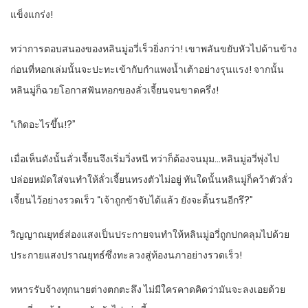
แข็งแกร่ง!
ทว่าการตอบสนองของหลินมู่อวี่เร็วยิ่งกว่า! เขาพลันขยับหัวไปด้านข้าง
ก่อนที่หอกเล่มนั้นจะปะทะเข้ากับกำแพงน้ำเต้าอย่างรุนแรง! จากนั้น
หลินมู่ก็ฉวยโอกาสฟันหอกของลั่วเจี้ยนจนขาดครึ่ง!
“เกิดอะไรขึ้น!?”
เมื่อเห็นดังนั้นลั่วเจี้ยนจึงเริ่มวิ่งหนี ทว่าก็ต้องจนมุม…หลินมู่อวี่พุ่งไป
ปล่อยหมัดใส่จนทำให้ลั่วเจี้ยนทรงตัวไม่อยู่ ทันใดนั้นหลินมู่ก็คว้าตัวลั่ว
เจี้ยนไว้อย่างรวดเร็ว “เจ้าถูกข้าจับได้แล้ว ยังจะดิ้นรนอีกรึ?”
วิญญาณยุทธ์ส่องแสงเป็นประกายจนทำให้หลินมู่อวี่ถูกปกคลุมไปด้วย
ประกายแสงปราณยุทธ์ซึ่งทะลวงสู่ท้องนภาอย่างรวดเร็ว!
ทหารรับจ้างทุกนายต่างตกตะลึง ไม่มีใครคาดคิดว่ามันจะลงเอยด้วย