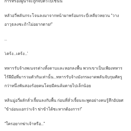
การที่รองผู้นำจะถูกจับตัวไปเช่นนี้
หลัวอวี่พลันกระโจนลงมาจากหน้าผาพร้อมกระบี่เหลียวหยวน “วาง
อาวุธลงซะถ้าไม่อยากตาย!”
…
‘เคร้ง…เคร้ง…’
ทหารรับจ้างพเนจรต่างทิ้งดาบและหอกลงพื้น พวกเขาเป็นเพียงทหาร
ไร้ฝีมือที่มารวมตัวกันเท่านั้น…ทหารรับจ้างมังกรผงาดพลันจับกุมศัตรู
กว่าหนึ่งพันสองร้อยคนโดยมีคนล้มตายไปเล็กน้อย
หลินมู่อวี่ผลักลั่วเจี้ยนลงกับพื้น ก่อนที่ลั่วเจี้ยนจะพูดอย่างคนรู้สึกอัปยศ
“ข้าอ่อนแอกว่าเจ้า ฆ่าข้าได้ซะหากต้องการ!”
“ใครอยากฆ่าเจ้าหรือ…”