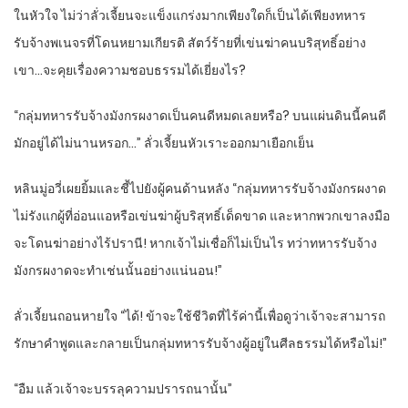
ในหัวใจ ไม่ว่าลั่วเจี้ยนจะแข็งแกร่งมากเพียงใดก็เป็นได้เพียงทหาร
รับจ้างพเนจรที่โดนหยามเกียรติ สัตว์ร้ายที่เข่นฆ่าคนบริสุทธิ์อย่าง
เขา…จะคุยเรื่องความชอบธรรมได้เยี่ยงไร?
“กลุ่มทหารรับจ้างมังกรผงาดเป็นคนดีหมดเลยหรือ? บนแผ่นดินนี้คนดี
มักอยู่ได้ไม่นานหรอก…” ลั่วเจี้ยนหัวเราะออกมาเยือกเย็น
หลินมู่อวี่เผยยิ้มและชี้ไปยังผู้คนด้านหลัง “กลุ่มทหารรับจ้างมังกรผงาด
ไม่รังแกผู้ที่อ่อนแอหรือเข่นฆ่าผู้บริสุทธิ์เด็ดขาด และหากพวกเขาลงมือ
จะโดนฆ่าอย่างไร้ปรานี! หากเจ้าไม่เชื่อก็ไม่เป็นไร ทว่าทหารรับจ้าง
มังกรผงาดจะทำเช่นนั้นอย่างแน่นอน!”
ลั่วเจี้ยนถอนหายใจ “ได้! ข้าจะใช้ชีวิตที่ไร้ค่านี้เพื่อดูว่าเจ้าจะสามารถ
รักษาคำพูดและกลายเป็นกลุ่มทหารรับจ้างผู้อยู่ในศีลธรรมได้หรือไม่!”
“อืม แล้วเจ้าจะบรรลุความปรารถนานั้น”