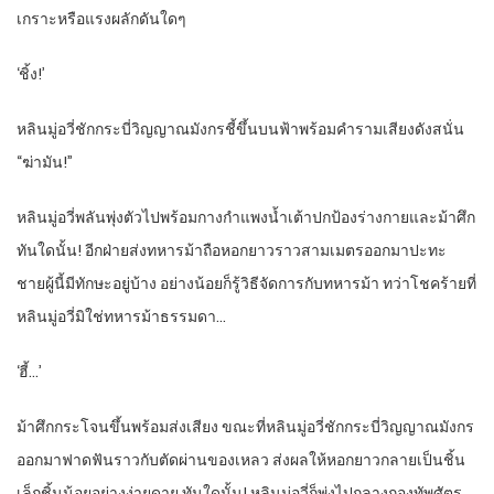
เกราะหรือแรงผลักดันใดๆ
‘ชิ้ง!’
หลินมู่อวี่ชักกระบี่วิญญาณมังกรชี้ขึ้นบนฟ้าพร้อมคำรามเสียงดังสนั่น
“ฆ่ามัน!”
หลินมู่อวี่พลันพุ่งตัวไปพร้อมกางกำแพงน้ำเต้าปกป้องร่างกายและม้าศึก
ทันใดนั้น! อีกฝ่ายส่งทหารม้าถือหอกยาวราวสามเมตรออกมาปะทะ
ชายผู้นี้มีทักษะอยู่บ้าง อย่างน้อยก็รู้วิธีจัดการกับทหารม้า ทว่าโชคร้ายที่
หลินมู่อวี่มิใช่ทหารม้าธรรมดา…
‘ฮี้…’
ม้าศึกกระโจนขึ้นพร้อมส่งเสียง ขณะที่หลินมู่อวี่ชักกระบี่วิญญาณมังกร
ออกมาฟาดฟันราวกับตัดผ่านของเหลว ส่งผลให้หอกยาวกลายเป็นชิ้น
เล็กชิ้นน้อยอย่างง่ายดาย ทันใดนั้น! หลินมู่อวี่ก็พุ่งไปกลางกองทัพศัตรู