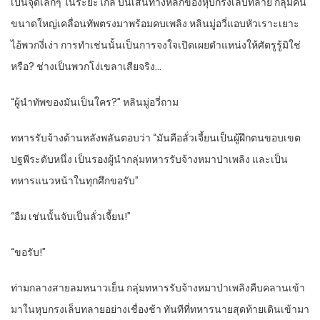
เป็นจุดเล็กๆ ในระยะไกล บนเส้นทางหลักของหุบกรงเล็บทลาย กลุ่มคน
ขนาดใหญ่เคลื่อนทัพตรงมาพร้อมคบเพลิง หลินมู่อวี่แอบหัวเราะเยาะ
ไอ้พวกงี่เง่า การทำเช่นนั้นเป็นการจงใจเปิดเผยตำแหน่งให้ศัตรูรู้มิใช่
หรือ? ช่างเป็นพวกโง่เขลาเสียจริง…
“ผู้นำทัพของมันเป็นใคร?” หลินมู่อวี่ถาม
ทหารรับจ้างด้านหลังพลันตอบว่า “มันคือลั่วเจี้ยนเป็นผู้ฝึกตนขอบเขต
ปฐพีระดับหนึ่ง เป็นรองผู้นำกลุ่มทหารรับจ้างหมาป่าเพลิง และเป็น
ทหารแนวหน้าในทุกศึกขอรับ”
“อืม เช่นนั้นจับเป็นลั่วเจี้ยน!”
“ขอรับ!”
ท่ามกลางสายลมหนาวเย็น กลุ่มทหารรับจ้างหมาป่าเพลิงคืบคลานเข้า
มาในหุบกรงเล็บทลายอย่างเชื่องช้า ทันทีที่ทหารนายสุดท้ายเดินเข้ามา