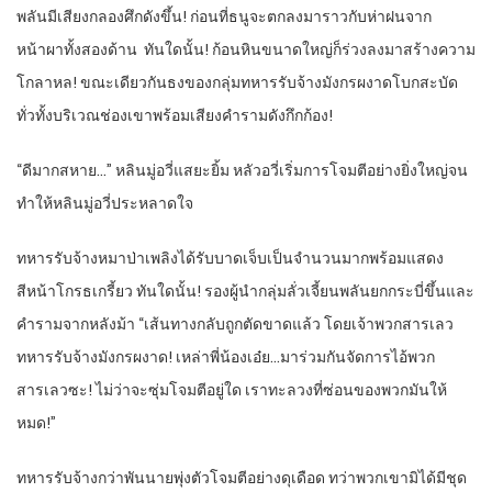
พลันมีเสียงกลองศึกดังขึ้น! ก่อนที่ธนูจะตกลงมาราวกับห่าฝนจาก
หน้าผาทั้งสองด้าน ทันใดนั้น! ก้อนหินขนาดใหญ่ก็ร่วงลงมาสร้างความ
โกลาหล! ขณะเดียวกันธงของกลุ่มทหารรับจ้างมังกรผงาดโบกสะบัด
ทั่วทั้งบริเวณช่องเขาพร้อมเสียงคำรามดังกึกก้อง!
“ดีมากสหาย…” หลินมู่อวี่แสยะยิ้ม หลัวอวี่เริ่มการโจมตีอย่างยิ่งใหญ่จน
ทำให้หลินมู่อวี่ประหลาดใจ
ทหารรับจ้างหมาป่าเพลิงได้รับบาดเจ็บเป็นจำนวนมากพร้อมแสดง
สีหน้าโกรธเกรี้ยว ทันใดนั้น! รองผู้นำกลุ่มลั่วเจี้ยนพลันยกกระบี่ขึ้นและ
คำรามจากหลังม้า “เส้นทางกลับถูกตัดขาดแล้ว โดยเจ้าพวกสารเลว
ทหารรับจ้างมังกรผงาด! เหล่าพี่น้องเอ๋ย…มาร่วมกันจัดการไอ้พวก
สารเลวซะ! ไม่ว่าจะซุ่มโจมตีอยู่ใด เราทะลวงที่ซ่อนของพวกมันให้
หมด!”
ทหารรับจ้างกว่าพันนายพุ่งตัวโจมตีอย่างดุเดือด ทว่าพวกเขามิได้มีชุด