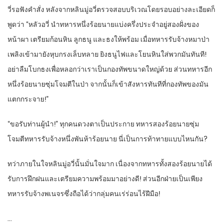
วี่รอฟังคำสั่ง หลังจากหลินมู่อวี่ตรวจสอบบริเวณโดยรอบอย่างละเอียดก็
พูดว่า “หลัวอวี่ นำทหารหนึ่งร้อยนายแบ่งครึ่งประจำอยู่สองฝั่งของ
หน้าผา เตรียมก้อนหิน ลูกธนู และธงให้พร้อม เมื่อทหารรับจ้างหมาป่า
เพลิงเข้ามายังหุบกรงเล็บทลาย ยิงธนูไฟและโยนหินใส่พวกมันทันที!
อย่าลืมโบกธงเพื่อหลอกว่าเราเป็นกองทัพขนาดใหญ่ด้วย ส่วนทหารอีก
หนึ่งร้อยนายซุ่มโจมตีในป่า จากนั้นก็เข้าสังหารทันทีที่กองทัพของมัน
แตกกระจาย!”
“ขอรับท่านผู้นำ!” ทุกคนดวงตาเป็นประกาย ทหารสองร้อยนายซุ่ม
โจมตีทหารรับจ้างหนึ่งพันห้าร้อยนาย นี่เป็นการท้าทายแบบไหนกัน?
ทว่าภายในใจหลินมู่อวี่นั้นมั่นใจมาก เนื่องจากทหารทั้งสองร้อยนายได้
รับการฝึกฝนและเตรียมความพร้อมมาอย่างดี! ส่วนอีกฝ่ายเป็นเพียง
ทหารรับจ้างพเนจรซึ่งถือได้ว่ากลุ่มคนเร่ร่อนไร้ฝีมือ!
…