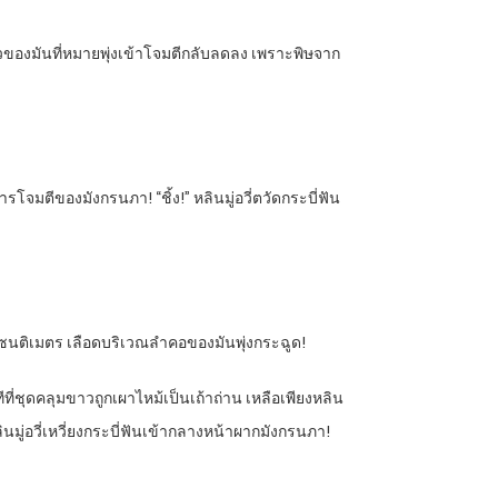
ของมันที่หมายพุ่งเข้าโจมตีกลับลดลง เพราะพิษจาก
โจมตีของมังกรนภา! “ชิ้ง!” หลินมู่อวี่ตวัดกระบี่ฟัน
าเซนติเมตร เลือดบริเวณลำคอของมันพุ่งกระฉูด!
ชุดคลุมขาวถูกเผาไหม้เป็นเถ้าถ่าน เหลือเพียงหลิน
ลินมู่อวี่เหวี่ยงกระบี่ฟันเข้ากลางหน้าผากมังกรนภา!