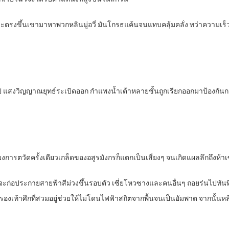
รงขึ้นเขามาหาพวกหลินมู่อวี่ มันโกรธแค้นจนแทบคลุ้มคลั่ง ทว่าความเร็ว
้าไป แสงวิญญาณยุทธ์ระเบิดออก กำแพงน้ำเต้าหลายชั้นถูกเรียกออกมาป้องกันการ
การตวัดครั้งเดียวเกล็ดของอสูรมังกรก็แตกเป็นเสี่ยงๆ จนเกิดแผลลึกถึงห้
อประกายสายฟ้าสีม่วงขึ้นรอบตัว เซี่ยโหวซางและคนอื่นๆ ถอยร่นไปทันทีที่
กาจ รองเท้าศึกที่สวมอยู่ช่วยให้ไม่โดนไฟฟ้าสถิตจากพื้นจนเป็นอัมพาต จากนั้นห