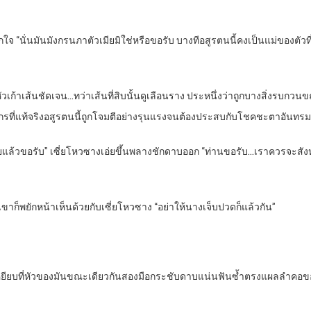
ความตกใจ “นั่นมันมังกรนภาตัวเมียมิใช่หรือขอรับ บางทีอสูรตนนี้คงเป็นแม่ของตัว
ยบนหัวเก้าเส้นชัดเจน…ทว่าเส้นที่สิบนั้นดูเลือนราง ประหนึ่งว่าถูกบางสิ่งร
งกรที่แท้จริงอสูรตนนี้ถูกโจมตีอย่างรุนแรงจนต้องประสบกับโชคชะตาอันทรม
้วขอรับ” เซี่ยโหวซางเอ่ยขึ้นพลางชักดาบออก “ท่านขอรับ…เราควรจะสังหา
ขาก็พยักหน้าเห็นด้วยกับเซี่ยโหวซาง “อย่าให้นางเจ็บปวดก็แล้วกัน”
เหยียบที่หัวของมันขณะเดียวกันสองมือกระชับดาบแน่นฟันซ้ำตรงแผลลำคอ