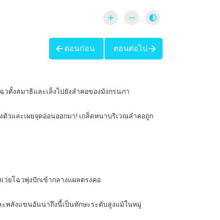
ตอนก่อน
ตอนต่อไป
ยโฉวตั้งสมาธิและเล็งไปยังลำคอของมังกรนภา
วังตัวและเผยจุดอ่อนออกมา! เกล็ดหนาบริเวณลำคอถูก
องเว่ยโฉวพุ่งปักเข้ากลางแผลตรงคอ
ละพลังแขนอันน่าถึงนี้เป็นทักษะระดับสูงแม้ในหมู่