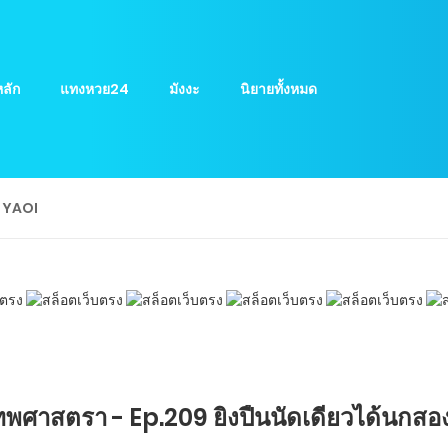
ลัก
แทงหวย24
มังงะ
นิยายทั้งหมด
ย YAOI
พศาสตรา - Ep.209 ยิงปืนนัดเดียวได้นกสอง