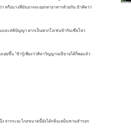
อกว่า หรือบางทีมันอาจจะออกหาอาหารด้วยกัน ข้าคิดว่า
ารรบและสติปัญญา หากเป็นพวกโง่เช่นข้ากับเซี่ยโหว
่ยขึ้น “ข้ารู้เพียงว่าศิลาวิญญาณนี่ขายได้ก็พอแล้ว
งหนึ่ง จากระยะไกลขนาดนี้ยังได้กลิ่นเหม็นชวนสำรอก