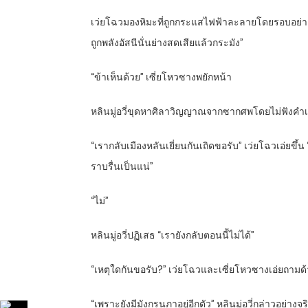
เว่ยโฉวมองหิมะที่ถูกกระแสไฟฟ้าละลายโดยรอบอย่างห
ถูกพลังอัสนีนั่นย่างสดเสียแล้วกระมัง”
“ข้าเห็นด้วย” เซี่ยโหวซางพยักหน้า
หลินมู่อวี่ขุดหาศิลาวิญญาณจากซากศพโดยไม่ฟังคำเ
“เรากลับเมืองหลันเยี่ยนกันเถิดขอรับ” เว่ยโฉวเอ่ยขึ้น
ราบรื่นเป็นแน่”
“ไม่”
หลินมู่อวี่ปฏิเสธ “เรายังกลับตอนนี้ไม่ได้”
“เหตุใดกันขอรับ?” เว่ยโฉวและเซี่ยโหวซางเอ่ยถาม
“เพราะยังมีมังกรนภาอยู่อีกตัว” หลินมู่อวี่กล่าวอ