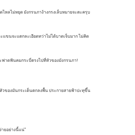
ือดไหลไม่หยุด มังกรนภาง้างกรงเล็บหมายจะตะครุบ
กราะแขนจะแตกละเอียดทว่าไม่ได้บาดเจ็บมาก ไม่คิด
อนจะฟาดฟันคมกระบี่ตรงไปที่หัวของมังกรนภา!
หัวของมันกระเด็นตกลงพื้น ประกายสายฟ้าปะทุขึ้น
ายอย่างนี้แน่”