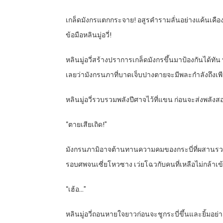
เกล็ดมังกรแตกกระจาย! อสูรคำรามลั่นอย่างแค้นเคื
ข้อมือหลินมู่อวี่!
หลินมู่อวี่สร้างปราการเกล็ดมังกรขึ้นมาป้องกันได้
เลยว่ามังกรนภาที่บาดเจ็บปางตายจะมีพละกำลังถึงเพีย
หลินมู่อวี่รวบรวมพลังปีศาจไว้ที่แขน ก่อนจะส่งพลัง
“ตายเสียเถิด!”
มังกรนภามิอาจต้านทานความคมของกระบี่ที่ผสานรวมก
รอบศพจนเซี่ยโหวซาง เว่ยโฉวกับคนที่เหลือไม่กล้าเข้
“เฮ้อ…”
หลินมู่อวี่ถอนหายใจยาวก่อนจะชูกระบี่ขึ้นและยิ้มอย่