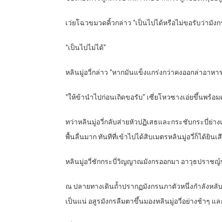
เว่ยโฉวขมวดคิ้วกล่าว “เป็นไปได้หรือไม่ขอรับว่ามังก
“เป็นไปไม่ได้”
หลินมู่อวี่กล่าว “หากมันแข็งแกร่งกว่าคงออกล่าอาหา
“ให้ข้านำไปก่อนเถิดขอรับ” เซี่ยโหวซางเอ่ยขึ้นพร้อม
ทว่าหลินมู่อวี่กลับส่ายหัวปฏิเสธและกระชับกระบี่ย่
พื้นลื่นมาก ทันทีที่เข้าไปได้สิบเมตรหลินมู่อวี่ก็ได้ยิ
หลินมู่อวี่ชักกระบี่วิญญาณมังกรออกมา อาวุธปราช
ณ ปลายทางเดินถ้ำปรากฏมังกรนภาตัวหนึ่งกำลังหลับให
เป็นแน่ อสูรมังกรลืมตาขึ้นมองหลินมู่อวี่อย่างช้าๆ 