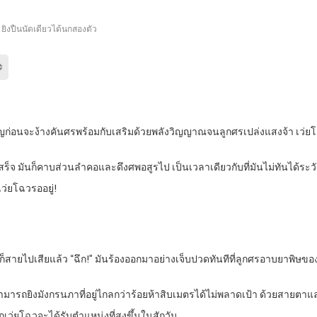
ยิงปืนนัดเดียวได้นกสองตัว
าญก่อนจะง้างคันศรพร้อมกับเสริมด้วยพลังวิญญาณจนลูกศรเปล่งแสงจ้า เว่
ร็จ มันก็คาบส่วนลำคอและดึงศพอสูรไป เป็นเวลาเดียวกับที่มันไม่ทันได้ระ
่ยโฉวรออยู่!
ก็สายไปเสียแล้ว “ฉึก!” มันร้องออกมาอย่างเจ็บปวดทันทีที่ลูกศรอาบยาพิษข
ยังสามารถยิงมังกรนภาที่อยู่ไกลกว่าร้อยห้าสิบเมตรได้ไม่พลาดเป้า ด้วยสายตาแ
ากเว่ยโฉวจะได้รับตำแหน่งที่สูงขึ้นในสักวัน