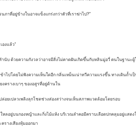
รนภาที่อยู่ข้างในอาจแข็งแกร่งกว่าตัวที่เราฆ่าไป?”
รเองแล้ว”
คำนับ ด้วยความกังวลว่าอาจมีสิ่งไม่คาดฝันเกิดขึ้นกับหลินมู่อวี่ ตนในฐานะผู
างเข้าไปโดยไม่ฟังความเห็นใดอีก กลิ่นเหม็นเน่าทวีความแรงขึ้น ทางเดินถ้ำเ
นเสียงครางเบาๆ ของอสูรที่อยู่ด้านใน
ญ์ปล่อยเปลวเพลิงลุกโชดช่วงส่องสว่างจนเห็นสภาพแวดล้อมโดยรอบ
ลอยู่บนกองหญ้าและกิ่งไม้แห้ง บริเวณลำคอมีคราบเลือดปกคลุมอยู่แสดงให้เห็
และครางเสียงทุ้มออกมา