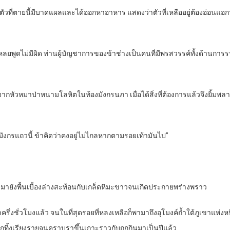
สูรตัวที่ตายนี้มีบาดแผลและได้ออกหาอาหาร แสดงว่าตัวที่เหลืออยู่ต้องอ่อนแ
ฉินเหลยพูดไม่มีผิด ท่านผู้บัญชาการของข้าช่างเป็นคนที่มีพรสวรรค์ทั้งด้านก
ัวหมาป่าหนามโลหิตในท้องมังกรนภา เมื่อได้สิ่งที่ต้องการแล้วจึงยิ้มพลางเอ
ำมังกรแถวนี้ ข้าคิดว่าคงอยู่ไม่ไกลหากตามรอยเท้ามันไป”
ายังพื้นเบื้องล่างสะท้อนกับเกล็ดหิมะขาวจนเกิดประกายพร่างพราว
ครึ่งชั่วโมงแล้ว จนในที่สุดรอยที่หลงเหลือก็พามาถึงอุโมงค์ถ้ำใต้ภูเขาแห่
ทิ้งเรียงรายจนคราบราขึ้นเกาะราวกับถูกกินมาเป็นปีแล้ว