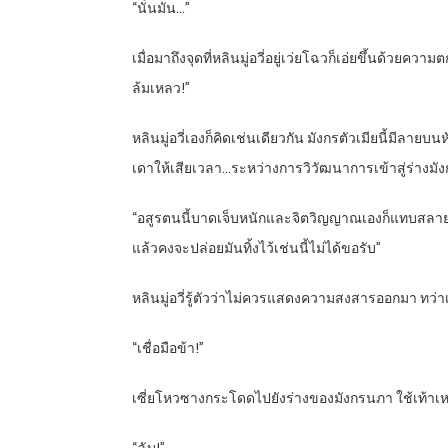
“นั่นมัน…”
เมื่อมาถึงจุดที่หลินมู่อวี่อยู่เว่ยโฉวก็เอ่ยขึ้นด้วย
ล้มเหลว!”
หลินมู่อวี่เองก็คิดเช่นเดียวกัน มังกรตัวเมียนี้มีลา
เดาให้เสียเวลา…ระหว่างการวิวัฒนาการเข้าสู่ร่างมั
“อสูรตนนี้บาดเจ็บหนักและจิตวิญญาณเองก็แทบสลายแล
แล้วคงจะปล่อยมันทิ้งไว้เช่นนี้ไม่ได้ขอรับ”
หลินมู่อวี่รู้ตัวว่าไม่ควรแสดงความสงสารออกมา ทว่าเ
“เชื่อมือข้า!”
เซี่ยโหวซางกระโดดไปยังร่างของมังกรนภา ใช้เท้า