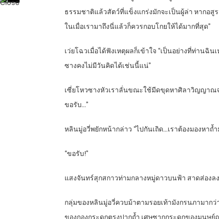
ธรรมชาติแล้วสัตว์ที่แข็งแกร่งมักจะเป็นผู้ล่า หากอ
ในเมื่อเรามาถึงนี่แล้วก็ควรกอบโกยให้ได้มากที่สุด”
เว่ยโฉวเมื่อได้ฟังเหตุผลก็เข้าใจ “เป็นอย่างที่ท่าน
ซางคงไม่มีวันคิดได้เช่นนี้แน่”
เซี่ยโหวซางหัวเราลั่นขณะใช้มีดขุดหาศิลาวิญญาณจากห
ขอรับ…”
หลินมู่อวี่พยักหน้ากล่าว “ไปกันเถิด…เราต้องมองหาถ้
“ขอรับ!”
แสงจันทร์สุกสกาวท่ามกลางหมู่ดาวบนฟ้า สาดส่องลงม
กลุ่มของหลินมู่อวี่ควบม้าตามรอยเท้ามังกรนภามากว่า
ของกองกระดูกตรงปากถ้ำ เศษซากกระดูกของมนุษย์ถูก