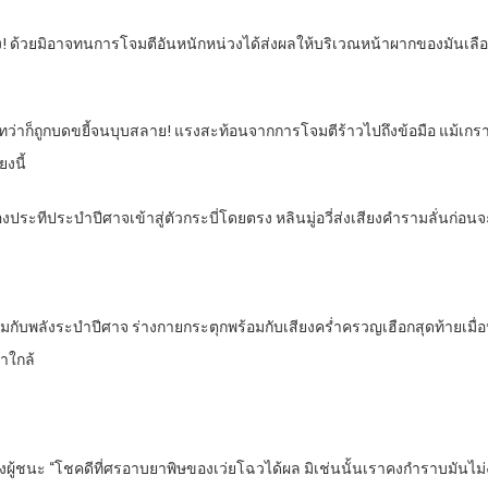
อง! ด้วยมิอาจทนการโจมตีอันหนักหน่วงได้ส่งผลให้บริเวณหน้าผากของมันเล
ทัน ทว่าก็ถูกบดขยี้จนบุบสลาย! แรงสะท้อนจากการโจมตีร้าวไปถึงข้อมือ แม้เ
งนี้
สองประทีประบำปีศาจเข้าสู่ตัวกระบี่โดยตรง หลินมู่อวี่ส่งเสียงคำรามลั่นก่
ับพลังระบำปีศาจ ร่างกายกระตุกพร้อมกับเสียงคร่ำครวญเฮือกสุดท้ายเมื่อ
าใกล้
างผู้ชนะ “โชคดีที่ศรอาบยาพิษของเว่ยโฉวได้ผล มิเช่นนั้นเราคงกำราบมันไม่ง่