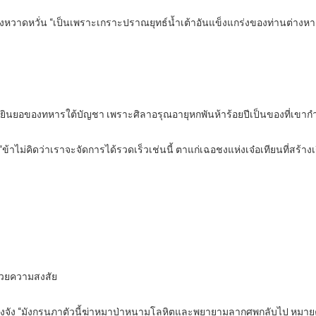
วาดหวั่น “เป็นเพราะเกราะปราณยุทธ์น้ำเต้าอันแข็งแกร่งของท่านต่างหาก
ยินยอของทหารใต้บัญชา เพราะศิลาอรุณอายุหกพันห้าร้อยปีเป็นของที่เขาก
 “ข้าไม่คิดว่าเราจะจัดการได้รวดเร็วเช่นนี้ ตาแก่เฉอชงแห่งเจ๋อเทียนที่สร้าง
ด้วยความสงสัย
ย่างจริงจัง “มังกรนภาตัวนี้ฆ่าหมาป่าหนามโลหิตและพยายามลากศพกลับไป หมาย