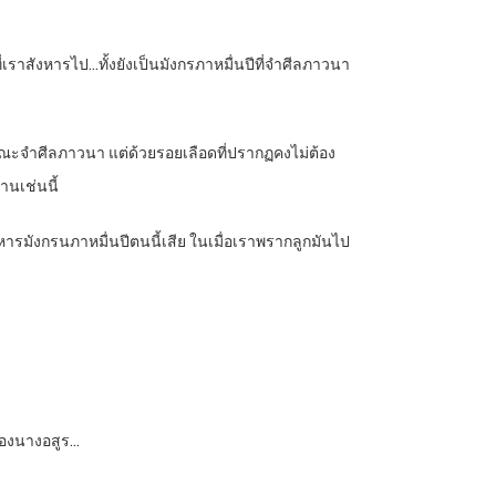
ที่เราสังหารไป…ทั้งยังเป็นมังกรภาหมื่นปีที่จำศีลภาวนา
บกวนขณะจำศีลภาวนา แต่ด้วยรอยเลือดที่ปรากฏคงไม่ต้อง
านเช่นนี้
รมังกรนภาหมื่นปีตนนี้เสีย ในเมื่อเราพรากลูกมันไป
ของนางอสูร…