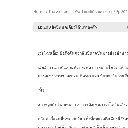
Home
The Alchemist God ทะลุมิติเทพศาสตรา
Ep.209 
เว่ยโฉวเอื้อมมือดึงคันศรกลืนปีศาจขึ้นมาอย่างชำน
เมื่อมังกรนภากินส่วนหัวของหมาป่าหนามโลหิตแล้วเส
บางอย่างกะเทาะออกจนเกิดรอยแผล นี่แหละโอกาสที่เว
“ฟิ้ว!”
ลูกศรถูกยิงฝ่าลมหนาวไป กว่ามังกรนภาจะได้ยินเสียง
หลินมู่อวี่แอบชื่นชมเว่ยโฉว ทั้งที่ลมแรงถึงเพียงนี้
ทหารองครักษ์ด้วยกันเอง หลินมู่อวี่เห็นด้วยอย่างยิ่งห