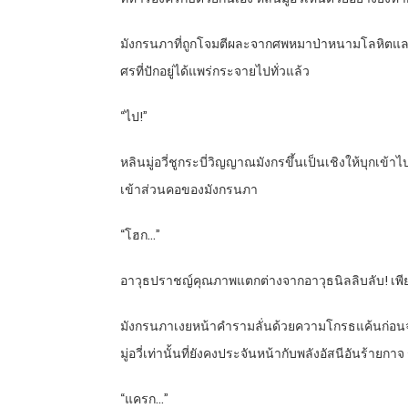
มังกรนภาที่ถูกโจมตีผละจากศพหมาป่าหนามโลหิตและต
ศรที่ปักอยู่ได้แพร่กระจายไปทั่วแล้ว
“ไป!”
หลินมู่อวี่ชูกระบี่วิญญาณมังกรขึ้นเป็นเชิงให้บุกเข
เข้าส่วนคอของมังกรนภา
“โฮก…”
อาวุธปราชญ์คุณภาพแตกต่างจากอาวุธนิลลิบลับ! เพียง
มังกรนภาเงยหน้าคำรามลั่นด้วยความโกรธแค้นก่อนจะก่
มู่อวี่เท่านั้นที่ยังคงประจันหน้ากับพลังอัสนีอันร้าย
“แครก…”