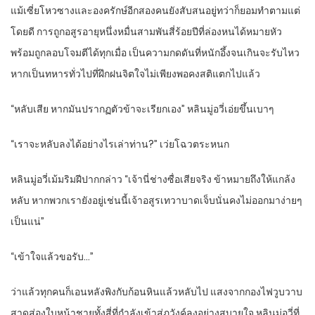
แม้เซี่ยโหวซางและองครักษ์อีกสองคนยังสับสนอยู่ทว่าก็ยอมทำตามแต่
โดยดี การถูกอสูรอายุหนึ่งหมื่นสามพันสี่ร้อยปีที่ล่องหนได้หมายหัว
พร้อมถูกลอบโจมตีได้ทุกเมื่อ เป็นความกดดันที่หนักอึ้งจนเกินจะรับไหว
หากเป็นทหารทั่วไปที่ฝึกฝนจิตใจไม่เพียงพอคงสติแตกไปแล้ว
“หลับเสีย หากมันปรากฏตัวข้าจะเรียกเอง” หลินมู่อวี่เอ่ยขึ้นเบาๆ
“เราจะหลับลงได้อย่างไรเล่าท่าน?” เว่ยโฉวตระหนก
หลินมู่อวี่เม้มริมฝีปากกล่าว “เจ้านี่ช่างซื่อเสียจริง ข้าหมายถึงให้แกล้ง
หลับ หากพวกเรายังอยู่เช่นนี้เจ้าอสูรเทวาบาดเจ็บนั่นคงไม่ออกมาง่ายๆ
เป็นแน่”
“เข้าใจแล้วขอรับ…”
ว่าแล้วทุกคนก็เอนหลังพิงกับก้อนหินแล้วหลับไป แสงจากกองไฟวูบวาบ
สาดส่องใบหน้าชายทั้งสี่ที่กำลังเข้าสู่ภวังค์ลงอย่างสบายใจ หลินมู่อวี่ที่