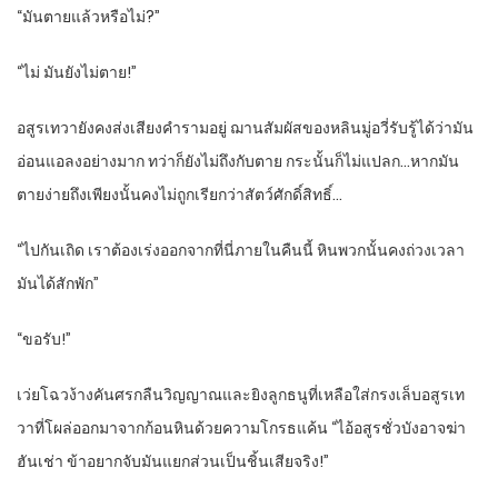
“มันตายแล้วหรือไม่?”
“ไม่ มันยังไม่ตาย!”
อสูรเทวายังคงส่งเสียงคำรามอยู่ ฌานสัมผัสของหลินมู่อวี่รับรู้ได้ว่ามัน
อ่อนแอลงอย่างมาก ทว่าก็ยังไม่ถึงกับตาย กระนั้นก็ไม่แปลก…หากมัน
ตายง่ายถึงเพียงนั้นคงไม่ถูกเรียกว่าสัตว์ศักดิ์สิทธิ์…
“ไปกันเถิด เราต้องเร่งออกจากที่นี่ภายในคืนนี้ หินพวกนั้นคงถ่วงเวลา
มันได้สักพัก”
“ขอรับ!”
เว่ยโฉวง้างคันศรกลืนวิญญาณและยิงลูกธนูที่เหลือใส่กรงเล็บอสูรเท
วาที่โผล่ออกมาจากก้อนหินด้วยความโกรธแค้น “ไอ้อสูรชั่วบังอาจฆ่า
ฮันเช่า ข้าอยากจับมันแยกส่วนเป็นชิ้นเสียจริง!”