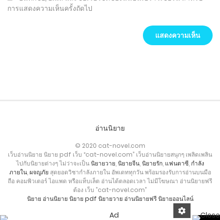
การแสดงความเห็นครั้งถัดไป
อ่านนิยาย
© 2020 cat-novel.com
เว็บอ่านนิยาย นิยาย pdf เว็บ “cat-novel.com” เว็บอ่านนิยายสนุกๆ เพลิดเพลิน
ไปกับนิยายต่างๆ ไม่ว่าจะเป็น
นิยายวาย
,
นิยายจีน
,
นิยายรัก
,
แฟนตาซี
,
กำลัง
ภายใน
,
ผจญภัย
สุดยอดวิชากำลังภายใน อัพเดททุกวัน พร้อมรองรับการอ่านบนมือ
ถือ คอมพิวเตอร์ ไอแพด หรือแท็บเล็ต อ่านได้ตลอดเวลา ไม่มีโฆษณา อ่านนิยายฟรี
ต้อง เว็บ ”cat-novel.com”
นิยาย
อ่านนิยาย
นิยาย pdf
นิยายวาย
อ่านนิยายฟรี
นิยายออนไลน์