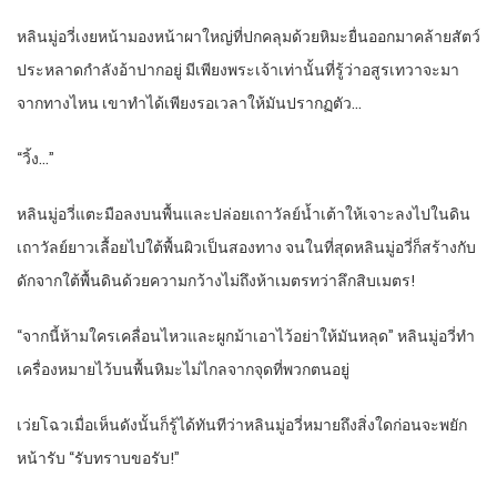
หลินมู่อวี่เงยหน้ามองหน้าผาใหญ่ที่ปกคลุมด้วยหิมะยื่นออกมาคล้ายสัตว์
ประหลาดกำลังอ้าปากอยู่ มีเพียงพระเจ้าเท่านั้นที่รู้ว่าอสูรเทวาจะมา
จากทางไหน เขาทำได้เพียงรอเวลาให้มันปรากฏตัว…
“วิ้ง…”
หลินมู่อวี่แตะมือลงบนพื้นและปล่อยเถาวัลย์น้ำเต้าให้เจาะลงไปในดิน
เถาวัลย์ยาวเลื้อยไปใต้พื้นผิวเป็นสองทาง จนในที่สุดหลินมู่อวี่ก็สร้างกับ
ดักจากใต้พื้นดินด้วยความกว้างไม่ถึงห้าเมตรทว่าลึกสิบเมตร!
“จากนี้ห้ามใครเคลื่อนไหวและผูกม้าเอาไว้อย่าให้มันหลุด” หลินมู่อวี่ทำ
เครื่องหมายไว้บนพื้นหิมะไม่ไกลจากจุดที่พวกตนอยู่
เว่ยโฉวเมื่อเห็นดังนั้นก็รู้ได้ทันทีว่าหลินมู่อวี่หมายถึงสิ่งใดก่อนจะพยัก
หน้ารับ “รับทราบขอรับ!”