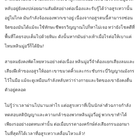
หลับอยู่ยังคงปล่อยฌานสัมผัสอย่างต่อเนื่องและรับรู้ได้ว่าอสูรเทวานั้น
อยู่ไม่ไกล มันกำลังจ้องมองพวกเขาอยู่ เนื่องจากอสูรตนนี้สามารถซ่อน
จิตของมันได้แม้จะใช้ทักษะชีพจรวิญญาณไปก็หาไม่เจอ ทว่ายังโชคดีที่
พื้นที่โดยรอบเต็มไปด้วยหิมะ ดังนั้นหากมันย่างเท้าเมื่อไรต่อให้เบาแค่
ไหนหลินมู่อวี่ก็ได้ยิน!
สายลมยังคงพัดโหยหวนอย่างต่อเนื่อง หลินมู่อวี่จำต้องแยกเสียงลมและ
เสียงฝีเท้าของอสูรให้ออก เขาขมวดคิ้วและกระชับกระบี่วิญญาณมังกร
ไว้ในมือ แม้จะดูเหมือนกำลังหลับทว่าร่างกายและจิตของเขายังคงตื่น
ตัวอยู่ตลอด
ไม่รู้ว่าเวลาผ่านไปนานเท่าไร แต่อสูรเทวาที่เป็นนักล่าตัวฉกาจกำลัง
ทดสอบสติปัญญาและความกล้าของพวกหลินมู่อวี่อยู่ พวกเขาทำได้
เพียงรออย่างอดทนเท่านั้น ต่อเมื่อบรรดาองครักษ์ส่งเสียงกรนออกมา
ในที่สุดก็ได้เวลาที่อสูรเทวาเคลื่อนไหวแล้ว!