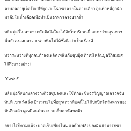
ตาบอดอายุเจ็ดร้อยปีที่ถูกเว่ยโฉวฆ่าตายในดาบเดียว อุ้งเท้าหมีถูกนำ
มาต้มในน้ำเดือดเพื่อทำเป็นอาหารตรงปากถ้ำ
หลินมู่อวี่ไม่สามารถสัมผัสถึงใครได้อีกในบริเวณนี้ แสดงว่าอสูรเทวา
นั่นยังคงออกมาจากซากหินไม่ได้ซึ่งถือว่าเป็นเรื่องดี
ทว่าระหว่างที่ทุกคนกำลังเพลิดเพลินกับซุปอุ้งเท้าหมี หลินมู่อวี่ก็สัมผัส
ได้ถึงบางอย่าง!
“บัดซบ!”
หลินมู่อวี่สบถพลางวางถ้วยซุปลงและใช้ทักษะชีพจรวิญญาณตรวจจับ
ทันที เขาเร่งเล็งเป้าหมายไปที่อสูรเทวาที่บัดนี้ไม่ได้ปกปิดจิตสังหารของ
มันอีกแล้ว ดูเหมือนมันจะบาดเจ็บสาหัสพอตัว…
อย่างไรก็ตามแม้จะบาดเจ็บเพียงไหน แต่ด้วยพลังของมันสามารถฆ่า