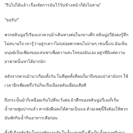
“รีบไปได้แล้ว เรื่องจัดการมันไว้วันข้างหน้าก็ยังไม่สาย”
“ขอรับ!”
พวกหลินมู่อวี่เรียงแถวควบม้าเดินทางต่อในกลางดึก หลินมู่อวี่ยังคงรู้สึก
ไม่สบายใจ เขารู้ว่าอสูรเทวาไม่ปล่อยพวกตนไปง่ายๆ เช่นนี้แน่ มันเห็น
มนุษย์เป็นเพียงของเล่นฆ่าเพื่อความสะใจของมันเอง อสูรที่มีแต่ความ
อาฆาตนั้นหาได้ยากนัก
หลังจากควบม้ามาเกือบทั้งวัน ในที่สุดทั้งสี่คนก็มาถึงขอบป่าล่ามังกร ใช้
เวลาอีกเพียงครึ่งวันก็จะถึงเมืองหลันเยี่ยนเสียที
ถึงกระนั้นม้าก็เหนื่อยเกินไปที่จะวิ่งต่อ ม้าศึกของหลินมู่อวี่เองก็เริ่ม
น้ำลายฟูมปากแล้ว หากยังฝืนคงได้ตายเป็นแน่ ด้วยเหตุนี้จึงต้องให้พวก
มันพักกินน้ำกินอาหารเสียก่อน
ทั้งสี่เลือกตัดสินใจค่ายพักแรมกันในถ้ำแห่งหนึ่ง ซึ่งเป็นถ้ำของหมีเฒ่า