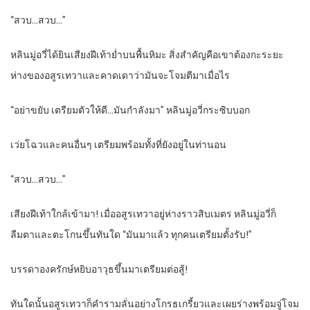
“สวบ…สวบ…”
หลินมู่อวี่ได้ยินเสียงฝีเท้าย่ำบนพื้นหิมะ สิ่งสำคัญคือเขาต้องกะระยะ
ห่างของอสูรเทวาและคาดเดาว่ามันจะโจมตีมาเมื่อไร
“อย่าขยับ เตรียมตัวให้ดี…มันกำลังมา” หลินมู่อวี่กระซิบบอก
เว่ยโฉวและคนอื่นๆ เตรียมพร้อมทั้งที่ยังอยู่ในท่านอน
“สวบ…สวบ…”
เสียงฝีเท้าใกล้เข้ามา! เมื่ออสูรเทวาอยู่ห่างราวสิบเมตร หลินมู่อวี่ก็
ลืมตาและตะโกนขึ้นทันใด “มันมาแล้ว ทุกคนเตรียมตั้งรับ!”
บรรดาองครักษ์หยิบอาวุธขึ้นมาเตรียมต่อสู้!
ทันใดนั้นอสูรเทวาก็คำรามลั่นอย่างโกรธเกรี้ยวและเผยร่างพร้อมจู่โจม