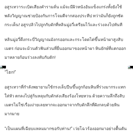
อสูรเทวาระเบิดเสียงคำรามลั่น แม้จะมีผิวหนังอันแข็งแกร่งทั้งยังใช้
พลังวิญญาณช่วยป้องกันการโจมตีจากสองประทีป ทว่ามันก็ยังถูกซัด
กระเด็น! อสูรปลิวไปถูกกับดักที่หลินมู่อวี่เตรียมไว้และร่วงลงไปทันที
หลินมู่อวี่ดึงกระบี่วิญญาณมังกรออกและกระโดดไต่ขึ้นหน้าผาสูงสิบ
เมตร ก่อนจะม้วนตัวฟันส่วนที่ยื่นออกมาของหน้าผา หินยักษ์ที่แตกออก
มาหลายก้อนร่วงลงทับกับดัก!
“โฮก!”
อสูรเทวาที่กำลังพยายามใช้กรงเล็บปีนขึ้นถูกก้อนหินที่ร่วงมากระแทก
ใส่หัว ตกลงไปสู่ก้นหลุมกับดักส่งเสียงร้องโหยหวน ด้วยความลึกถึงสิบ
เมตรไม่ใช่เรื่องง่ายเลยหากจะออกมาจากกับดักลึกที่ฝังกลบด้วยหิน
มากมาย
“เป็นแผนที่เฉียบแหลมมากขอรับท่าน!” เว่ยโฉวร้องออกมาอย่างตื้นตัน