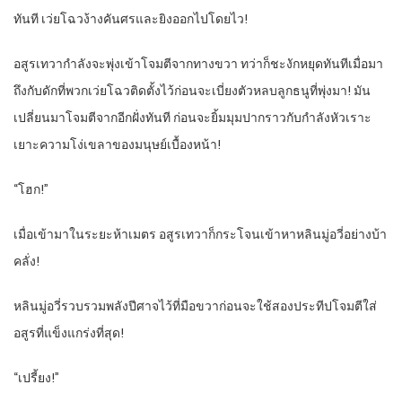
ทันที เว่ยโฉวง้างคันศรและยิงออกไปโดยไว!
อสูรเทวากำลังจะพุ่งเข้าโจมตีจากทางขวา ทว่าก็ชะงักหยุดทันทีเมื่อมา
ถึงกับดักที่พวกเว่ยโฉวติดตั้งไว้ก่อนจะเบี่ยงตัวหลบลูกธนูที่พุ่งมา! มัน
เปลี่ยนมาโจมตีจากอีกฝั่งทันที ก่อนจะยิ้มมุมปากราวกับกำลังหัวเราะ
เยาะความโง่เขลาของมนุษย์เบื้องหน้า!
“โฮก!”
เมื่อเข้ามาในระยะห้าเมตร อสูรเทวาก็กระโจนเข้าหาหลินมู่อวี่อย่างบ้า
คลั่ง!
หลินมู่อวี่รวบรวมพลังปีศาจไว้ที่มือขวาก่อนจะใช้สองประทีปโจมตีใส่
อสูรที่แข็งแกร่งที่สุด!
“เปรี้ยง!”