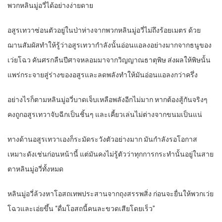
พวกหลินมู่อวี่ได้อย่างง่ายดาย
อสูรเทวาซ่อนตัวอยู่ในป่าห่างจากพวกหลินมู่อวี่ไม่ถึงร้อยเมตร ด้วย
ฌานสัมผัสทำให้รู้ว่าอสูรเทวากำลังนั้นอ่อนแอลงอย่างมากจากธนูของ
เว่ยโฉว คันศรกลืนปีศาจหลอมมาจากวิญญาณธาตุพิษ ส่งผลให้พิษนั้น
แพร่กระจายสู่ร่างของอสูรและลดพลังทำให้มันอ่อนแอลงกว่าครึ่ง
อย่างไรก็ตามหลินมู่อวี่บาดเจ็บเหลือพลังอีกไม่มาก หากต้องสู้กันจริงๆ
คงถูกอสูรเทวาจับฉีกเป็นชิ้นๆ และเคี้ยวเล่นไม่ต่างจากขนมเป็นแน่
ทางด้านอสูรเทวาเองก็ระมัดระวังตัวอย่างมาก มันกำลังรอโอกาส
เหมาะดังเช่นก่อนหน้านี้ แต่มันคงไม่รู้ตัวว่าทุกการกระทำนั้นอยู่ในสาย
ตาหลินมู่อวี่ทั้งหมด
หลินมู่อวี่ล้วงหาโอสถเทพประสานจากถุงสรรพสิ่ง ก่อนจะยื่นให้พวกเว่ย
โฉวและเอ่ยขึ้น “ดื่มโอสถนี้คนละขวดเสียโดยเร็ว”