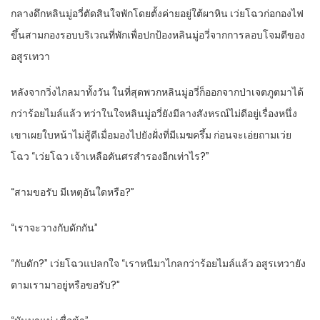
กลางดึกหลินมู่อวี่ตัดสินใจพักโดยตั้งค่ายอยู่ใต้ผาหิน เว่ยโฉวก่อกองไฟ
ขึ้นสามกองรอบบริเวณที่พักเพื่อปกป้องหลินมู่อวี่จากการลอบโจมตีของ
อสูรเทวา
หลังจากวิ่งไกลมาทั้งวัน ในที่สุดพวกหลินมู่อวี่ก็ออกจากป่าเจตภูตมาได้
กว่าร้อยไมล์แล้ว ทว่าในใจหลินมู่อวี่ยังมีลางสังหรณ์ไม่ดีอยู่เรื่องหนึ่ง
เขาเผยใบหน้าไม่สู้ดีเมื่อมองไปยังฝั่งที่มีเมฆครึ้ม ก่อนจะเอ่ยถามเว่ย
โฉว “เว่ยโฉว เจ้าเหลือคันศรสำรองอีกเท่าไร?”
“สามขอรับ มีเหตุอันใดหรือ?”
“เราจะวางกับดักกัน”
“กับดัก?” เว่ยโฉวแปลกใจ “เราหนีมาไกลกว่าร้อยไมล์แล้ว อสูรเทวายัง
ตามเรามาอยู่หรือขอรับ?”