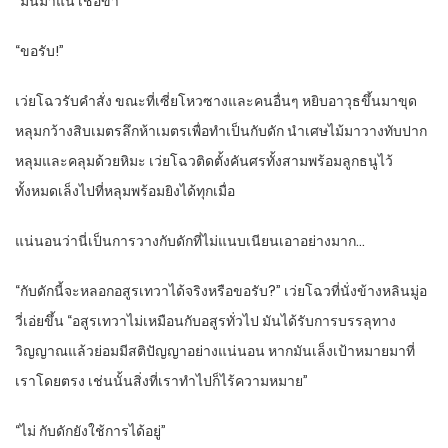
“มันมาแน่ เชื่อข้า”
“ขอรับ!”
เว่ยโฉวรับคำสั่ง ขณะที่เซี่ยโหวซางและคนอื่นๆ หยิบอาวุธขึ้นมาขุด
หลุมกว้างสิบเมตรลึกห้าเมตรเพื่อทำเป็นกับดัก นำเศษไม้มาวางทับปาก
หลุมและคลุมด้วยหิมะ เว่ยโฉวติดตั้งคันศรทั้งสามพร้อมลูกธนูไว้
ทั้งหมดเล็งไปที่หลุมพร้อมยิงได้ทุกเมื่อ
แน่นอนว่านี่เป็นการวางกับดักที่ไม่แนบเนียนเอาอย่างมาก…
“กับดักนี้จะหลอกอสูรเทวาได้จริงหรือขอรับ?” เว่ยโฉวที่นั่งข้างหลินมู่อ
วี่เอ่ยขึ้น “อสูรเทวาไม่เหมือนกับอสูรทั่วไป มันได้รับการบรรลุทาง
วิญญาณแล้วย่อมมีสติปัญญาอย่างแน่นอน หากมันเล็งเป้าหมายมาที่
เราโดยตรง เช่นนั้นสิ่งที่เราทำไปก็ไร้ความหมาย”
“ไม่ กับดักยังใช้การได้อยู่”