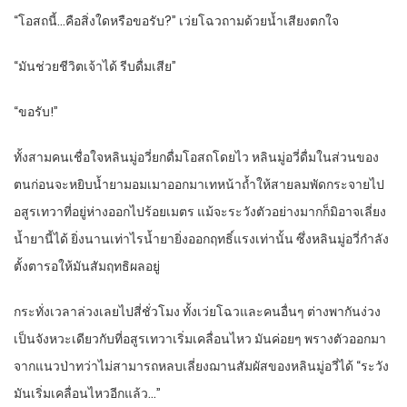
“โอสถนี้…คือสิ่งใดหรือขอรับ?” เว่ยโฉวถามด้วยน้ำเสียงตกใจ
“มันช่วยชีวิตเจ้าได้ รีบดื่มเสีย”
“ขอรับ!”
ทั้งสามคนเชื่อใจหลินมู่อวี่ยกดื่มโอสถโดยไว หลินมู่อวี่ดื่มในส่วนของ
ตนก่อนจะหยิบน้ำยามอมเมาออกมาเทหน้าถ้ำให้สายลมพัดกระจายไป
อสูรเทวาที่อยู่ห่างออกไปร้อยเมตร แม้จะระวังตัวอย่างมากก็มิอาจเลี่ยง
น้ำยานี้ได้ ยิ่งนานเท่าไรน้ำยายิ่งออกฤทธิ์แรงเท่านั้น ซึ่งหลินมู่อวี่กำลัง
ตั้งตารอให้มันสัมฤทธิผลอยู่
กระทั่งเวลาล่วงเลยไปสี่ชั่วโมง ทั้งเว่ยโฉวและคนอื่นๆ ต่างพากันง่วง
เป็นจังหวะเดียวกับที่อสูรเทวาเริ่มเคลื่อนไหว มันค่อยๆ พรางตัวออกมา
จากแนวป่าทว่าไม่สามารถหลบเลี่ยงฌานสัมผัสของหลินมู่อวี่ได้ “ระวัง
มันเริ่มเคลื่อนไหวอีกแล้ว…”