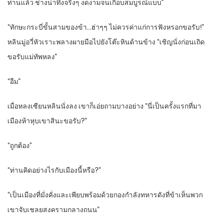
ท่านแล้ว ช่างน่าทึ่งจริงๆ งดงามจนเกือบสมบูรณ์แบบ”
“ทักษะกระบี่ขั้นสามของข้า…ฮ่าๆๆ ไม่ควรค่าแก่การฟังหรอกขอรับ!”
หลินมู่อวี่หัวเราะพลางผายมือไปยังโต๊ะหินด้านข้าง “เชิญนั่งก่อนเถิด
ขอรับแม่ทัพหลง”
“อืม”
เมื่อหลงเซียนหลินนั่งลง เขาก็เอ่ยถามบางอย่าง “นี่เป็นครั้งแรกที่มา
เมืองห้าหุบเขาสินะขอรับ?”
“ถูกต้อง”
“ท่านคิดอย่างไรกับเมืองนี้หรือ?”
“เป็นเมืองที่มั่งคั่งและเพียบพร้อมด้วยกองกำลังทหารดังที่ข้าเห็นพวก
เขาจับเชลยสงครามกลางถนน”