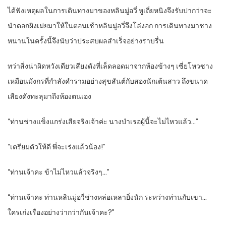
ได้ฟังเหตุผลในการเดินทางมาของหลินมู่อวี่ หูเถี่ยหนิงจึงรับปากว่าจะ
นำดอกผิงเม่ยมาให้ในตอนเช้าหลินมู่อวี่จึงโล่งอก การเดินทางมาชาง
หนานในครั้งนี้จึงนับว่าประสบผลสำเร็จอย่างราบรื่น
ทว่าสิ่งน่าผิดหวังเดียวเสียงดังที่เล็ดลอดมาจากห้องข้างๆ เซี่ยโหวซาง
เหมือนมังกรที่กำลังคำรามอย่างสุขสันต์กับสองนักเต้นสาว ถึงขนาด
เสียงดังทะลุมาถึงห้องตนเอง
“ท่านช่างแข็งแกร่งเสียจริงเจ้าค่ะ นางบำเรอผู้นี้จะไม่ไหวแล้ว…”
“เตรียมตัวให้ดี พี่จะเร่งแล้วน้อง!”
“ท่านเจ้าคะ ข้าไม่ไหวแล้วจริงๆ…”
“ท่านเจ้าคะ ท่านหลินมู่อวี่ช่างหล่อเหลายิ่งนัก ระหว่างท่านกับเขา…
ใครเก่งเรื่องอย่างว่ากว่ากันเจ้าคะ?”