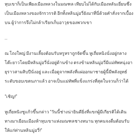
หุบเขาก็เป็นเพียงเมืองหลวงในมณฑล เทียบไม่ได้กับเมืองหลันเยี่ยนซึ่ง
เป็นเมืองหลวงของจักรวรรดิ อีกทั้งหลินมู่อวี่ยังมาที่นี่ด้วยคำสั่งจากเบื้อง
บน ผู้ว่าการจึงไม่กล้าเรียกเก็บอาวุธของพวกเขา
…
ณ โถงใหญ่ มีงานเลี้ยงต้อนรับหรูหราถูกจัดขึ้น หูเถี่ยหนิงนั่งอยู่กลาง
โต๊ะยาวโดยมีหลินมู่อวี่นั่งอยู่ด้านข้าง ตรงข้ามหลินมู่อวี่มีแม่ทัพหนุ่งอา
ยุราวสามสิบปีนั่งอยู่ และเมื่อดูจากพลังที่แผ่ออกมาชายผู้นี้มีพลังยุทธ์
ระดับขอบเขตนภาแล้ว อาจเป็นแม่ทัพที่แข็งแกร่งที่สุดในจวนก็ว่าได้
“เชิญ!”
หูเถี่ยหนิงชูแก้วขึ้นกล่าว “วันนี้ช่างน่ายินดียิ่งที่แขกผู้มีเกียรติได้เดิน
ทางมาเยือนเมืองห้าหุบเขาแห่งมณฑลชางหนาน ทุกคนจงดื่มต้อนรับ
ให้แก่ท่านหลินมู่อวี่!”