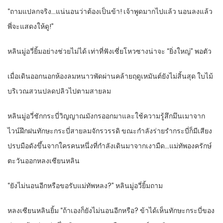
“ถามแปลกจริง…แน่นอนว่าต้องเป็นข้า! เจ้าพูดมากไปแล้ว นอนลงแล้ว
พี่จะแสดงให้ดู!”
หลินมู่อวี่ยิ้มอย่างช่วยไม่ได้ เท่าที่ฟังเซี่ยโหวซางน่าจะ “ยิ่งใหญ่” พอตัว
เมื่อเดินออกนอกห้องลมหนาวพัดผ่านคล้ายฤดูเหมันต์ยังไม่สิ้นสุด ใบไม้
บริเวณสวนปลดปลิวไปตามสายลม
หลินมู่อวี่ชักกระบี่วิญญาณมังกรออกมาและใช้ความรู้สึกมึนเมาจาก
ไวน์ฝึกฝนทักษะกระบี่สายลมจักรวรรดิ ขณะกำลังร่ายรำกระบี่ก็มีเสียง
ปรบมือดังขึ้นจากใครคนหนึ่งที่กำลังเดินมาจากเงามืด…แม่ทัพองครักษ์
ตะวันออกหลงเซียนหลิน
“ยังไม่นอนอีกหรือขอรับแม่ทัพหลง?” หลินมู่อวี่ยิ้มถาม
หลงเซียนหลินยิ้ม “ถ้าเองก็ยังไม่นอนอีกหรือ? ข้าได้เห็นทักษะกระบี่ของ