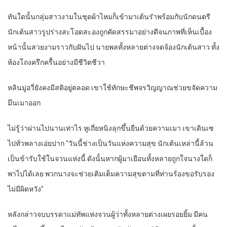
ทันใดนั้นกลุ่มสาวงามในชุดผ้าไหมก็เข้ามาเต้นรำพร้อมกับนักดนตรี
นักเต้นสาวรูปร่างสะโอดสะองถูกคัดสรรมาอย่างดีจนภาพที่เห็นเบื้อง
หน้านั้นสวยงามราวกับฝันไป นายพลทั้งหลายต่างจดจ้องนักเต้นสาว ทั้ง
ห้องโถงครึกครื้นอย่างมีชีวิตชีวา
หลินมู่อวี่ยังคงมีสติอยู่ตลอด เขาใช้ทักษะชีพจรวิญญาณช่วยขจัดความ
มึนเมาออก
ไม่รู้ว่าผ่านไปนานเท่าไร หูเถี่ยหนิงลุกขึ้นยืนด้วยความเมา เขาเดินเซ
ไปทั่วพลางเอ่ยปาก “วันนี้ช่างเป็นวันแห่งความสุข นักเต้นเหล่านี้ล้วน
เป็นข้ารับใช้ในจวนแห่งนี้ ดังนั้นหากผู้มาเยือนทั้งหลายถูกใจนางใดก็
พาไปได้เลย พวกนางจะช่วยเติมเต็มความสุขตามที่ท่านร้องขอรับรอง
ไม่มีผิดหวัง”
หลังกล่าวจบบรรดาแม่ทัพแห่งจวนผู้ว่าทั้งหลายต่างเผยรอยยิ้ม มีคน