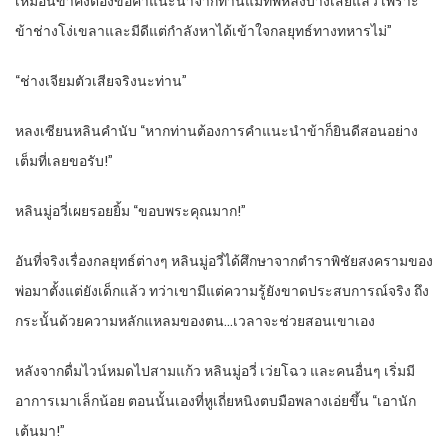
เหมือนข้าคงต้องขอคำแนะนำจากท่านแม่ทัพหลงบ้างเสียแล้ว เพราะ
ข้าช่างโง่เขลาและมีดีแต่กำลังหาได้เข้าใจกลยุทธ์ทางทหารไม่”
“ช่างเจียมตัวเสียจริงนะท่าน”
หลงเซียนหลินคำนับ “หากท่านต้องการคำแนะนำข้าก็ยินดีสอนอย่าง
เต็มที่เลยขอรับ!”
หลินมู่อวี่เผยรอยยิ้ม “ขอบพระคุณมาก!”
อันที่จริงเรื่องกลยุทธ์ต่างๆ หลินมู่อวี่ได้ศึกษาจากตำราพิชัยสงครามของ
พ่อมาตั้งแต่ยังเด็กแล้ว ทว่าเขามีแต่ความรู้ยังขาดประสบการณ์จริง ถึง
กระนั้นด้วยความหลักแหลมของตน…เวลาจะช่วยสอนเขาเอง
หลังจากดื่มไวน์หมดไปสามแก้ว หลินมู่อวี่ เว่ยโฉว และคนอื่นๆ เริ่มมี
อาการเมาเล็กน้อย ตอนนั้นเองที่หูเถี่ยหนิงตบมือพลางเอ่ยขึ้น “เอานัก
เต้นมา!”