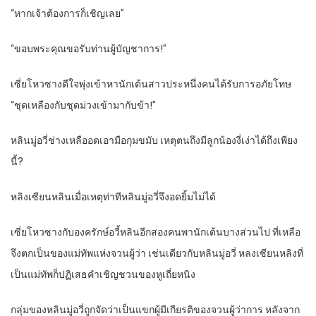
“หากเจ้าต้องการก็เชิญเลย”
“ขอบพระคุณขอรับท่านผู้บัญชาการ!”
เซี่ยโหวซางดีใจพุ่งเข้าหานักเต้นสาวประหนึ่งคนได้รับการอภัยโทษ
“ชุดเหลืองกับชุดม่วงเข้ามากับข้า!”
หลินมู่อวี่ช่างเหลืออดเอามือกุมขมับ เหตุตนถึงมีลูกน้องงี่เง่าได้ถึงเพียง
นี้?
หลิงเซียนหลินเมื่อเหตุท่าทีหลินมู่อวี่จึงอดยิ้มไม่ได้
เซี่ยโหวซางกับองครักษ์อวี้หลินอีกสองคนพานักเต้นบางส่วนไป ที่เหลือ
จึงตกเป็นของแม่ทัพแห่งจวนผู้ว่า เช่นเดียวกับหลินมู่อวี่ หลงเซียนหลิงที่
เป็นแม่ทัพก็ปฏิเสธคำเชิญชวนของหูเถี่ยหนิง
กลุ่มของหลินมู่อวี่ถูกจัดว่าเป็นแขกผู้มีเกียรติของจวนผู้ว่าการ หลังจาก