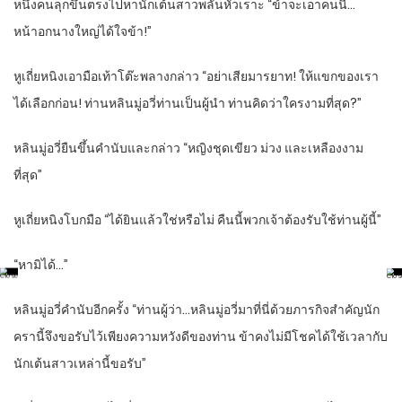
หนึ่งคนลุกขึ้นตรงไปหานักเต้นสาวพลันหัวเราะ “ข้าจะเอาคนนี้…
หน้าอกนางใหญ่ได้ใจข้า!”
หูเถี่ยหนิงเอามือเท้าโต๊ะพลางกล่าว “อย่าเสียมารยาท! ให้แขกของเรา
ได้เลือกก่อน! ท่านหลินมู่อวี่ท่านเป็นผู้นำ ท่านคิดว่าใครงามที่สุด?”
หลินมู่อวี่ยืนขึ้นคำนับและกล่าว “หญิงชุดเขียว ม่วง และเหลืองงาม
ที่สุด”
หูเถี่ยหนิงโบกมือ “ได้ยินแล้วใช่หรือไม่ คืนนี้พวกเจ้าต้องรับใช้ท่านผู้นี้”
“หามิได้…”
หลินมู่อวี่คำนับอีกครั้ง “ท่านผู้ว่า…หลินมู่อวี่มาที่นี่ด้วยภารกิจสำคัญนัก
ครานี้จึงขอรับไว้เพียงความหวังดีของท่าน ข้าคงไม่มีโชคได้ใช้เวลากับ
นักเต้นสาวเหล่านี้ขอรับ”