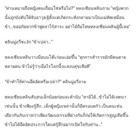
“ท่านหมายถึงหญิงคนเถื่อนใช่หรือไม่?” หลงเซียนหลินถาม “หญิงพวก
นั้นถูกบังคับให้จับอาวุธสู้ตั้งแต่เกิดกระทั่งกลายมาเป็นแม่ทัพเหมือน
ข้า…ขออภัยหากข้าพูดจาไร้สาระ อย่าได้ถือโทษหลงเซียนหลินผู้นี้เลย”
หลินมู่อวี่ชะงัก “ข้าเปล่า…”
หลงเซียนหลินวางมือบนโต๊ะก่อนเอ่ยขึ้น “ทุกการสำรวจมักมีคนตาย
หลายคน ข้าไม่รู้ว่าเมื่อไรโลกนี้จะสงบสุขเสียที”
“ข้าทำให้ท่านอึดอัดหรือเปล่า?” หลินมู่อวี่ถาม
หลงเซียนหลินสับสนเล็กน้อยก่อนจะคำนับ “หามิได้…ข้าไม่ได้เจตนา
เช่นนั้น ข้าเพียงรู้สึก…เด็กผู้หญิงเหล่านั้นก็มีครอบครัว เป็นคนเช่น
เดียวกันกับเราทว่าเพียงวัฒนธรรมที่ต่างกันก็ก่อให้เกิดการสูญเสียขึ้น
ข้าไม่ได้อึดอัดประการใดแค่รู้สึกอยากเปิดใจกับท่าน…”