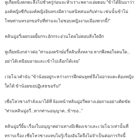
หูเถี่ยหนิงตกตะลึงไปชั่วครู่ก่อนจะหัวเราะพลางเอ่ยตอบ “ข้าได้ยินมาว่า
องค์หญิงซีกับองค์หญิงอินทรงมีความสนิทสนมกับท่าน เช่นนั้นข้าไม่
โทษท่านหรอกขอรับที่ท่านจะไม่ชอบหญิงงามเมืองพวกนี้!”
หลินมู่อวี่เผยรอยยิ้มกระอักกระอ่วนโดยไม่ตอบสิ่งใดอีก
หูเถี่ยหนิงกล่าวต่อ “ท่านองครักษ์อวี้หลินทั้งหลาย หากพึงพอใจคนใด…
อย่าได้เหนียมอายและเข้าไปเลือกได้เลย”
เว่ยโฉวคำนับ “ข้าน้อยอยู่ระหว่างการฝึกฝนยุทธ์จึงไม่อาจแตะต้องหญิง
ใดได้ ข้าน้อยขอปฏิเสธขอรับ!”
เซี่ยโหวซางกำลังเมาได้ที่ จ้องหน้าหลินมู่อวี่พลางเอ่ยถามอย่างติดขัด
“ท่านหลินมู่อวี่…หากท่านอนุญาต…ข้าขอ…”
หลินมู่อวี่ยิ้ม เรื่องใบอนุญาตผ่านทางมีเพียงเขาและเว่ยโฉวเท่านั้นที่
ทราบเรื่อง เซี่ยโหวซางแทบไม่รู้เรื่องอันใดจึงไม่จำเป็นต่อภารกิจนี้