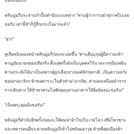
แห่งนี้ขอรับ!”
หลินมู่อวี่ประสานกำปั้นคำนับแบบทหาร “ท่านผู้ว่าการอย่าสุภาพไปเลย
ขอรับ เท่านี้ข้าก็รู้สึกเกรงใจมากแล้ว”
“ฮ่า!”
หูเถี่ยหนิงมองหน้าหลินมู่อวี่ก่อนจะเอ่ยขึ้น “ท่านคือบุรุษผู้มีความกล้า
หาญอันน่ายกย่องเสียจริง ตั้งแต่ครั้งยังเป็นบุคคลไร้นามจากเมืองหยิน
ซานกระทั่งได้มาเป็นทหารผู้ถูกเลือกจากองค์จักรพรรดิ…เป็นความหวัง
ของอาณาจักร ข้าขอคารวะในตัวท่าน! มาเถิด…ท่านคงเหนื่อยล้าจาก
การเดินทาง ให้ข้าพาท่านไปพักผ่อนทานอาหารให้อิ่มท้องนะขอรับ!”
“เป็นพระคุณยิ่งขอรับ!”
หลินมู่อวี่คำนับอีกครั้งก่อนจะให้คนนำม้าไปเก็บ เว่ยโฉว เซี่ยโหวซาง
และทหารคนอื่นๆ ตามหลินมู่อวี่เข้าไปพร้อมอาวุธ ท้ายที่สุดเมืองห้า