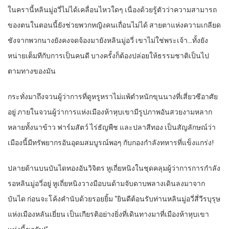
ในครานี้หลินมู่อวี่ไม่ได้เคลื่อนไหวใดๆ เนื่องด้วยรู้ตัวว่าความสามารถ
ของตนในตอนนี้ยังช่วยพวกหญิงคนเถื่อนไม่ได้ สายตาแห่งความเกลียด
ชังจากพวกนางยังคงจดจ้องมายังหลินมู่อวี่ เขาไม่ใช่พระเจ้า…ทั้งยัง
หน่ายเต็มทีกับการเป็นคนดี บางครั้งก็ต้องปล่อยให้ธรรมชาติเป็นไป
ตามทางของมัน
กระทั่งมาถึงจวนผู้ว่าการที่ดูหรูหราไม่แพ้ตำหนักขุนนางที่เสี่ยวซีอาศัย
อยู่ ภายในจวนผู้ว่าการแห่งเมืองห้าหุบเขามีรูปภาพอันสวยงามหลาก
หลายทั้งนาข้าว ฟาร์มสัตว์ ไร่ธัญพืช และปลาสีทอง เป็นสัญลักษณ์ว่า
เมืองนี้มีทรัพยากรอันอุดมสมบูรณ์พอๆ กับกองกำลังทหารที่แข็งแกร่ง!
ปลายด้านบนบันไดทองอันวิจิตร หูเถี่ยหนิงในชุดคลุมผู้ว่าการการกำลัง
รอหลินมู่อวี่อยู่ หูเถี่ยหนิงวางมือบนด้ามจับดาบพลางเดินลงมาจาก
บันได ก่อนจะโค้งคำนับด้วยรอยยิ้ม “ยินดีต้อนรับท่านหลินมู่อวี่สี่วีรบุรุษ
แห่งเมืองหลันเยี่ยน เป็นเกียรติอย่างยิ่งที่เดินทางมาที่เมืองห้าหุบเขา