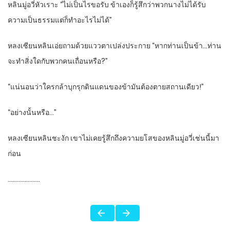
หลินมู่อวี่หัวเราะ “ไม่เป็นไรขอรับ ข้าเองก็รู้สึกว่าพวกนางไม่ได้รับ
ความเป็นธรรมแต่ก็ทำอะไรไม่ได้”
หลงเซียนหลินเอ่ยถามด้วยแววตาเปล่งประกาย “หากท่านเป็นข้า…ท่าน
จะทำสิ่งใดกับพวกคนเถื่อนหรือ?”
“แน่นอนว่าใครกล้าบุกรุกดินแดนของข้ามันต้องตายสถานเดียว!”
“อย่างนั้นหรือ…”
หลงเซียนหลินชะงัก เขาไม่เคยรู้สึกถึงความยโสของหลินมู่อวี่เช่นนี้มา
ก่อน
…………………