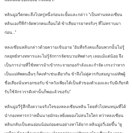
หลินมู่อวี่ตกตะลึงไปครู่หนึ่งก่อนจะยิ้มและกล่าว “เป็นท่านหลงเซียน
หลินเองรึที่กำจัดพวกคนเถื่อนได้ ข้าเสียมารยาทจริงๆ ที่ไม่ทราบมา
ก่อน…”
หลงเซ๊ยนหลินกล่าวด้วยความเขินอาย “อันที่จริงคนเถื่อนพวกนั้นไม่รู้
กลยุทธ์ทางทหารและไม่รู้จักการจัดขบวนทัพต่างๆ เลยแม้แต่น้อย จึง
เป็นการง่ายที่ใช้ทหารม้าเข้ากระจายกองกำลังและกำจัด เกรงว่าหาก
เป็นแม่ทัพคนอื่นๆ ก็คงทำเช่นเดียวกัน ข้าจึงไม่คู่ควรกับสมญาแม่ทัพผู้
ชื่อเสียงนั่นหรอกขอรับ ข้าหวังเพียงได้เป็นตัวของตัวเองและรับมีเกียรติ
รับใช้จักรวรรดิเท่านั้นก็พอแล้วขอรับ”
หลินมู่อวี่รู้สึกถึงความจริงใจของหลงเซียนหลิน โดยทั่วไปคนหนุ่มที่ได้
นำกองทหารกว่าหมื่นนายมักจะหยิ่งผยองไม่สนใจใคร ทว่าหลงเซียน
หลินกลับเป็นคนอ่อนน้อมถ่อมตนอย่างหาได้ยาก หลินมู่อวี่เอ่ยขึ้น “ดู