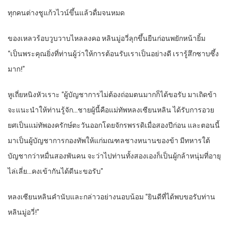
ทุกคนต่างชูแก้วไวน์ขึ้นแล้วดื่มจนหมด
ของเหลวร้อบวูบวาบไหลลงคอ หลินมู่อวี่ลุกขึ้นยืนก่อนพยักหน้ายิ้ม
“เป็นพระคุณยิ่งที่ท่านผู้ว่าให้การต้อนรับเราเป็นอย่างดี เรารู้สึกซาบซึ้ง
มาก!”
หูเถี่ยหนิงหัวเราะ “ผู้บัญชาการไม่ต้องถ่อมตนมากก็ได้ขอรับ มาเถิดข้า
จะแนะนำให้ท่านรู้จัก…ชายผู้นี้คือแม่ทัพหลงเซียนหลิน ได้รับการอวย
ยศเป็นแม่ทัพองครักษ์ตะวันออกโดยจักรพรรดิเมื่อสองปีก่อน และตอนนี้
มาเป็นผู้บัญชาการกองทัพให้แก่มณฑลชางหนานของข้า มีทหารใต้
บัญชากว่าหมื่นสองพันคน จะว่าไปท่านทั้งสองเองก็เป็นผู้กล้าหนุ่มที่อายุ
ไล่เลี่ย…คงเข้ากันได้ดีนะขอรับ”
หลงเซียนหลินคำนับและกล่าวอย่างนอบน้อม “ยินดีที่ได้พบขอรับท่าน
หลินมู่อวี่!”