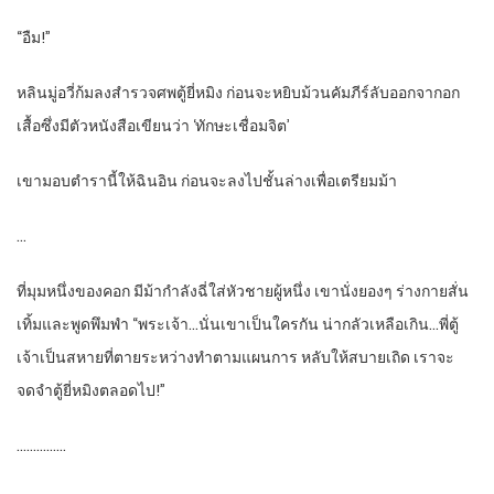
“อืม!”
หลินมู่อวี่ก้มลงสำรวจศพตู้ยี่หมิง ก่อนจะหยิบม้วนคัมภีร์ลับออกจากอก
เสื้อซึ่งมีตัวหนังสือเขียนว่า ‘ทักษะเชื่อมจิต’
เขามอบตำรานี้ให้ฉินอิน ก่อนจะลงไปชั้นล่างเพื่อเตรียมม้า
…
ที่มุมหนึ่งของคอก มีม้ากำลังฉี่ใส่หัวชายผู้หนึ่ง เขานั่งยองๆ ร่างกายสั่น
เทิ้มและพูดพึมพำ “พระเจ้า…นั่นเขาเป็นใครกัน น่ากลัวเหลือเกิน…พี่ตู้
เจ้าเป็นสหายที่ตายระหว่างทำตามแผนการ หลับให้สบายเถิด เราจะ
จดจำตู้ยี่หมิงตลอดไป!”
……………