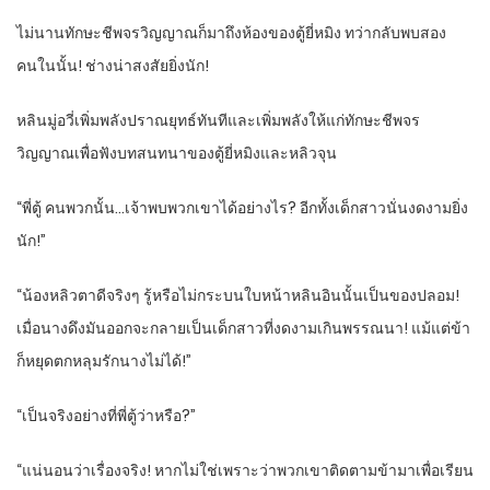
ไม่นานทักษะชีพจรวิญญาณก็มาถึงห้องของตู้ยี่หมิง ทว่ากลับพบสอง
คนในนั้น! ช่างน่าสงสัยยิ่งนัก!
หลินมู่อวี่เพิ่มพลังปราณยุทธ์ทันทีและเพิ่มพลังให้แก่ทักษะชีพจร
วิญญาณเพื่อฟังบทสนทนาของตู้ยี่หมิงและหลิวจุน
“พี่ตู้ คนพวกนั้น…เจ้าพบพวกเขาได้อย่างไร? อีกทั้งเด็กสาวนั่นงดงามยิ่ง
นัก!”
“น้องหลิวตาดีจริงๆ รู้หรือไม่กระบนใบหน้าหลินอินนั้นเป็นของปลอม!
เมื่อนางดึงมันออกจะกลายเป็นเด็กสาวที่งดงามเกินพรรณนา! แม้แต่ข้า
ก็หยุดตกหลุมรักนางไม่ได้!”
“เป็นจริงอย่างที่พี่ตู้ว่าหรือ?”
“แน่นอนว่าเรื่องจริง! หากไม่ใช่เพราะว่าพวกเขาติดตามข้ามาเพื่อเรียน