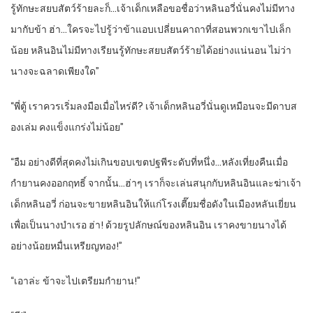
รู้ทักษะสยบสัตว์ร้ายละก็…เจ้าเด็กเหลือขอชื่อว่าหลินอวี่นั่นคงไม่มีทาง
มากับข้า ฮ่า…ใครจะไปรู้ว่าข้าแอบเปลี่ยนคาถาที่สอนพวกเขาไปเล็ก
น้อย หลินอินไม่มีทางเรียนรู้ทักษะสยบสัตว์ร้ายได้อย่างแน่นอน ไม่ว่า
นางจะฉลาดเพียงใด”
“พี่ตู้ เราควรเริ่มลงมือเมื่อไหร่ดี? เจ้าเด็กหลินอวี่นั่นดูเหมือนจะมีดาบส
องเล่ม คงแข็งแกร่งไม่น้อย”
“อืม อย่างดีที่สุดคงไม่เกินขอบเขตปฐพีระดับที่หนึ่ง…หลังเที่ยงคืนเมื่อ
กำยานคงออกฤทธิ์ จากนั้น…ฮ่าๆ เราก็จะเล่นสนุกกับหลินอินและฆ่าเจ้า
เด็กหลินอวี่ ก่อนจะขายหลินอินให้แก่โรงเตี๊ยมชื่อดังในเมืองหลันเยี่ยน
เพื่อเป็นนางบำเรอ ฮ่า! ด้วยรูปลักษณ์ของหลินอิน เราคงขายนางได้
อย่างน้อยหมื่นเหรียญทอง!”
“เอาล่ะ ข้าจะไปเตรียมกำยาน!”