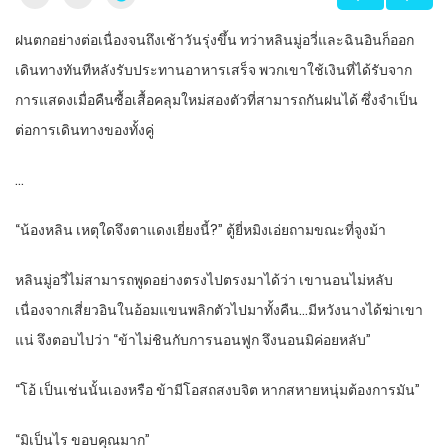
ฝนตกอย่างต่อเนื่องจนถึงเช้าวันรุ่งขึ้น ทว่าหลินมู่อวี่และฉินอินก็ออก
เดินทางทันทีหลังรับประทานอาหารเสร็จ พวกเขาใช้เงินที่ได้รับจาก
การแสดงเมื่อคืนซื้อเสื้อคลุมใหม่สองตัวที่สามารถกันฝนได้ ซึ่งจำเป็น
ต่อการเดินทางของทั้งคู่
…
“น้องหลิน เหตุใดจึงตาแดงเยี่ยงนี้?” ตู้ยี่หมิงเอ่ยถามขณะที่จูงม้า
หลินมู่อวี่ไม่สามารถพูดอย่างตรงไปตรงมาได้ว่า เขานอนไม่หลับ
เนื่องจากเสี่ยวอินในอ้อมแขนพลิกตัวไปมาทั้งคืน…มีหวังนางได้ฆ่าเขา
แน่ จึงตอบไปว่า “ข้าไม่ชินกับการนอนฟูก จึงนอนมิค่อยหลับ”
“โอ้ เป็นเช่นนั้นเองหรือ ข้ามีโอสถสงบจิต หากสหายหนุ่มต้องการมัน”
“มิเป็นไร ขอบคุณมาก”