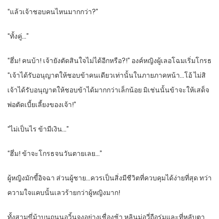
“แล้วเจ้าชอบคนไหนมากกว่า?”
“ทั้งคู่…”
“ฮึ่ม! คนบ้า! เจ้ายังตัดสินใจไม่ได้อีกหรือ?!” องค์หญิงผู้เลอโฉมเริ่มโกรธ
“เจ้าได้รับอนุญาตให้ชอบข้าคนเดียวเท่านั้นในภายภาคหน้า…โอ้ ไม่สิ
เจ้าได้รับอนุญาตให้ชอบข้าได้มากกว่าเล็กน้อย มิเช่นนั้นข้าจะให้เสด็จ
พ่อตัดเบี้ยเลี้ยงของเจ้า!”
“ไม่เป็นไร ข้ามีเงิน…”
“ฮึ่ม! ข้าจะโกรธจนวันตายเลย…”
ผู้หญิงมักขี้อิจฉา ส่วนผู้ชาย…ควรเป็นสิ่งมีชีวิตที่ควบคุมได้ง่ายที่สุด ทว่า
ความใจแคบนั้นเลวร้ายกว่าผู้หญิงมาก!
ทั้งสามขี่ม้าบนถนนอวิ้นจงอย่างเชื่องช้า หลินมู่อวี่ถือร่มและที่หลับตา