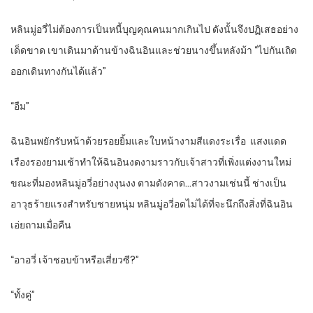
หลินมู่อวี่ไม่ต้องการเป็นหนี้บุญคุณคนมากเกินไป ดังนั้นจึงปฏิเสธอย่าง
เด็ดขาด เขาเดินมาด้านข้างฉินอินและช่วยนางขึ้นหลังม้า “ไปกันเถิด
ออกเดินทางกันได้แล้ว”
“อืม”
ฉินอินพยักรับหน้าด้วยรอยยิ้มและใบหน้างามสีแดงระเรื่อ แสงแดด
เรืองรองยามเช้าทำให้ฉินอินงดงามราวกับเจ้าสาวที่เพิ่งแต่งงานใหม่
ขณะที่มองหลินมู่อวี่อย่างงุนงง ตามดังคาด…สาวงามเช่นนี้ ช่างเป็น
อาวุธร้ายแรงสำหรับชายหนุ่ม หลินมู่อวี่อดไม่ได้ที่จะนึกถึงสิ่งที่ฉินอิน
เอ่ยถามเมื่อคืน
“อาอวี่ เจ้าชอบข้าหรือเสี่ยวซี?”
“ทั้งคู่”