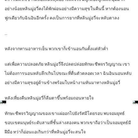
อย่างน้อยหลินมู่อวี่คงได้พักผ่อนอย่างมีความสุขในคืนนี้ หากต้องนอน
ฟูกเดียวกับฉินอินอีกครั้ง คงเป็นการยากที่หลินมู่อวี่จะหลับตาลง
…
หลังจากทานอาหารเย็น พวกเขาก็เข้านอนกันตั้งแต่หัวค่ำ
แต่เพื่อความปลอดภัย หลินมู่อวี่จึงปลดปล่อยทักษะชีพจรวิญญาณ เขา
ไม่ต้องการนอนหลับลึกเกินไปขณะที่ตื่นตัวตลอดเวลา ฉินอินนอนหลับ
อย่างมีความสุขอยู่ด้านข้างพร้อมใบหน้างามหันมาทางหลินมู่อวี่
หลังเที่ยงคืนหลินมู่อวี่ก็ลืมตาขึ้นพร้อมถอนหายใจ
ทักษะชีพจรวิญญาณของเขาแผ่ออกไปยังรัศมีโดยรอบ พบจอมยุทธ์
ขอบเขตมนุษย์ระดับสามที่ชั้นล่างสองคน พวกเขาถือว่าเป็นจอมยุทธ์มี
ฝีมือ ทว่าก็อ่อนแอเกินกว่าที่หลินมู่อวี่จะสนใจ