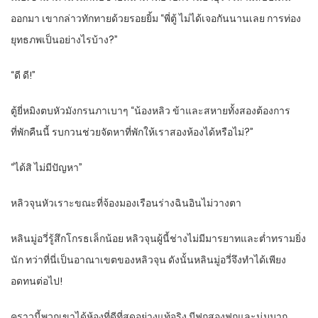
ออกมา เขากล่าวทักทายด้วยรอยยิ้ม “พี่ตู้ ไม่ได้เจอกันนานเลย การท่อง
ยุทธภพเป็นอย่างไรบ้าง?”
“ดี ดี!”
ตู้ยี่หมิงตบหัวมังกรนภาเบาๆ “น้องหลิว ข้าและสหายทั้งสองต้องการ
ที่พักคืนนี้ รบกวนช่วยจัดหาที่พักให้เราสองห้องได้หรือไม่?”
“ได้สิ ไม่มีปัญหา”
หลิวจุนหัวเราะขณะที่จ้องมองเรือนร่างฉินอินไม่วางตา
หลินมู่อวี่รู้สึกโกรธเล็กน้อย หลิวจุนผู้นี้ช่างไม่มีมารยาทและต่ำทรามยิ่ง
นัก ทว่าที่นี่เป็นอาณาเขตของหลิวจุน ดังนั้นหลินมู่อวี่จึงทำได้เพียง
อดทนต่อไป!
คราวนี้พวกเขาได้ห้องที่ดีที่สุดอย่างแท้จริง มีฟูกสองฟูกและนุ่มมาก