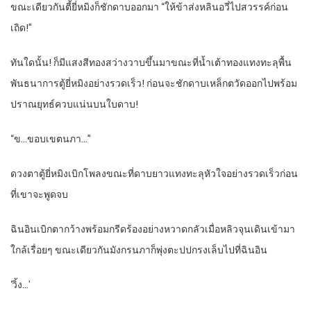
ขณะเดียวกันตี้ยี่หมิงก็ชักดาบออกมา “ให้ข้าส่งหลินอวี่ไปสวรรค์ก่อน
เถิด!”
ทันใดนั้น! ก็มีแสงสีทองสว่างวาบขึ้นมาขณะที่น้ำเต้าทองแทงทะลุพื้น
พันธนาการตู้ยี่หมิงอย่างรวดเร็ว! ก่อนจะชักดาบเหล็กตวัดออกไปพร้อม
ปราณยุทธ์ควบแน่นบนใบดาบ!
“ข…ขอบเขตนภา…”
ดวงตาตู้ยี่หมิงเบิกโพลงขณะที่ดาบยาวแทงทะลุหัวใจอย่างรวดเร็วก่อน
ที่เขาจะพูดจบ
ฉินอินเบิกตากว้างพร้อมกรีดร้องอย่างหวาดกลัวเมื่อหลิวจุนเดินเข้ามา
ใกล้เรื่อยๆ ขณะเดียวกันมังกรนภาก็พุ่งตะปปกรงเล็บไปที่ฉินอิน
‘วิ้ง…’