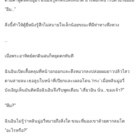
ด้วยคำพูดหลินมู่อวี่ ฉินอินรู้สึกสงบลงทันใด นางพยักหน้ารับด้วยรอยยิ้ม
“อืม…”
สิ่งนี้ทำให้ตู้ยี่หมิงรู้สึกไม่สบายใจเล็กน้อยขณะที่มีท่าทางหึงหวง
…
เมื่อพระอาทิตย์ตกดินฝนก็หยุดตกทันที
ฉินอินเปิดเสื้อคลุมที่หน้าอกออกและดึงหมวกลงปล่อยผมยาวปลิวไสว
ตามสายลม เธอลูบใบหน้าที่เปียกและเผลอโดน ‘กระ’ เมื่อหลินมู่อวี่
บังเอิญเห็นมันติดมือฉินอินจึงรีบพูดเตือน “เสี่ยวอิน นั่น…ของเจ้า?”
“หืม?”
ฉินอินไม่รู้ว่าหลินมู่อวี่หมายถึงสิ่งใด ขณะที่มองเขาด้วยตากลมโต
“อะไรหรือ?”