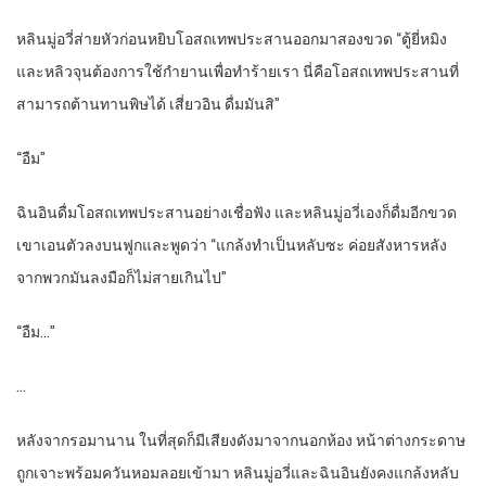
หลินมู่อวี่ส่ายหัวก่อนหยิบโอสถเทพประสานออกมาสองขวด “ตู้ยี่หมิง
และหลิวจุนต้องการใช้กำยานเพื่อทำร้ายเรา นี่คือโอสถเทพประสานที่
สามารถต้านทานพิษได้ เสี่ยวอิน ดื่มมันสิ”
“อืม”
ฉินอินดื่มโอสถเทพประสานอย่างเชื่อฟัง และหลินมู่อวี่เองก็ดื่มอีกขวด
เขาเอนตัวลงบนฟูกและพูดว่า “แกล้งทำเป็นหลับซะ ค่อยสังหารหลัง
จากพวกมันลงมือก็ไม่สายเกินไป”
“อืม…”
…
หลังจากรอมานาน ในที่สุดก็มีเสียงดังมาจากนอกห้อง หน้าต่างกระดาษ
ถูกเจาะพร้อมควันหอมลอยเข้ามา หลินมู่อวี่และฉินอินยังคงแกล้งหลับ