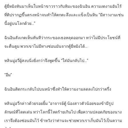
ตู้ยี่หมิงหันมาเห็นใบหน้าขาวราวกับหิมะของฉินอิน ความงดงามอันไร้
ที่ติปรากฏขึ้นตรงหน้าจนทำให้ตกตะลึงและแข็งเป็นหิน “มีสาวงามเช่น
นี้อยู่บนโลกด้วย…”
ฉินอินสังเกตเห็นทันทีว่ากระของเธอหลุดออกมา ทว่าไม่มีประโยชน์ที่
จะตื่นตูม พวกเขาไม่มีทางซ่อนมันจากตู้ยี่หมิงได้…
หลินมู่อวี่ผู้สงบนิ่งยิ่งกว่าจึงพูดขึ้น “ใส่มันกลับไป…”
“อืม”
ฉินอินติดกระกลับไปบนหน้าซึ่งทำให้ความงามลดลงไปกว่าครึ่ง
หลินมู่อวี่กล่าวด้วยรอยยิ้ม “อาจารย์ตู้ น้องสาวตัวน้อยของข้ามีรูป
ลักษณ์ที่โดดเด่น ทว่าโลกนี้โหดร้ายเกินไป เพื่อความปลอดภัยของนาง
เราจึงต้องซ่อนมันไว้ ข้าหวังว่าท่านจะช่วยพวกเราเก็บมันไว้เป็นความ