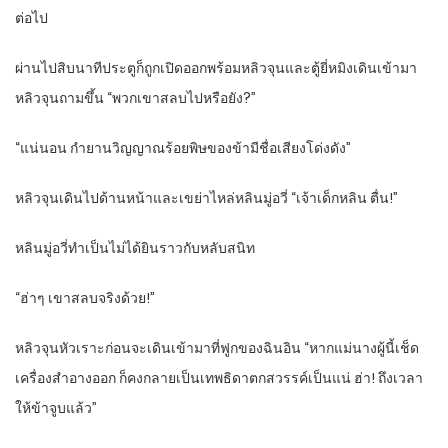
ต่อไป
ผ่านไปสิบนาทีประตูก็ถูกเปิดออกพร้อมหลิวจุนและตู้ยี่หมิงเดินเข้ามา
หลิวจุนถามขึ้น “พวกเขาสลบไปหรือยัง?”
“แน่นอน กำยานวิญญาณร้อยพิษของข้ามีชื่อเสียงโด่งดัง”
หลิวจุนเดินไปด้านหน้าและเขย่าไหล่หลินมู่อวี่ “เจ้าเด็กหลิน ตื่น!”
หลินมู่อวี่ทำเป็นไม่ได้ยินราวกับหลับสนิท
“ฮ่าๆ เขาสลบจริงด้วย!”
หลิวจุนหัวเราะก่อนจะเดินเข้ามาที่ฟูกของฉินอิน “หากแม่นางผู้นี้เช็ด
เครื่องสำอางออก ก็คงกลายเป็นเทพธิดาตกสวรรค์เป็นแน่ ฮ่า! ถึงเวลา
ให้ข้าจูบแล้ว”