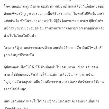
โคจรหลอมกระดูกมังกรพร้อมฝึกฝนพลังยุทธ์ ขณะเดียวกันก็ปลดปล่อย
ทักษะชีพจรวิญญาณตรวจสอบพื้นที่โดยรอบ ทว่าไม่พบรัศมีที่แข็งแกร่ง
แต่อย่างใด ซึ่งนั่นหมายความว่าไม่มีผู้ใดติดตามพวกเขามา ตู้ยี่หมิงด้า
นข้างพยายามประจบฉินอิน ส่วนมังกรนภาติดตามพวกเขาอยู่ด้านหลัง
ห่างไปไม่ไกลในผืนป่า
“อาจารย์ตู้ ท่านกล่าวจะสอนทักษะสยบสัตว์ร้ายแก่เสี่ยวอินมิใช่หรือ?”
จู่ๆ หลินมู่อวี่ก็ถามขึ้น
ตู้ยี่หมิงพลันนึกขึ้นได้ “โอ้ ข้าเกือบลืมไปเลย…เอาล่ะ ข้าจะเริ่มสอน
คาถาใช้ทักษะสยบสัตว์ร้ายให้แก่แม่นางเสี่ยวอิน กล่าวตามข้า…
วิญญาณสัตว์อสูรนับหมื่นล้วนมีอาจารย์ สวรรค์สรรค์สร้างการใช้งาน
อย่างไม่มีสิ้นสุด…”
หลินมู่อวี่หลับตาและไม่ได้เรียนรู้ กระนั้นฉินอินคงสอนเขาเมื่อนาง
เรียนรู้ทักษะแล้ว