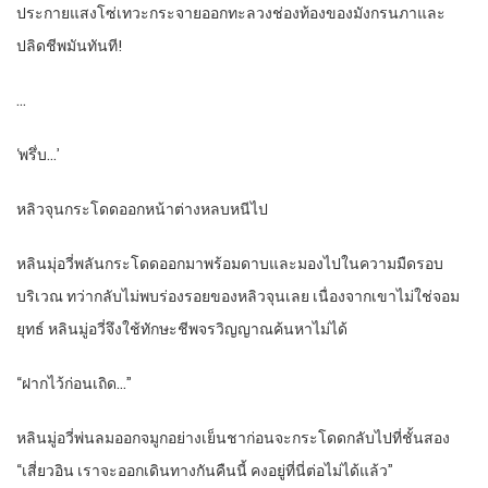
ประกายแสงโซ่เทวะกระจายออกทะลวงช่องท้องของมังกรนภาและ
ปลิดชีพมันทันที!
…
‘พรึ่บ…’
หลิวจุนกระโดดออกหน้าต่างหลบหนีไป
หลินมุ่อวี่พลันกระโดดออกมาพร้อมดาบและมองไปในความมืดรอบ
บริเวณ ทว่ากลับไม่พบร่องรอยของหลิวจุนเลย เนื่องจากเขาไม่ใช่จอม
ยุทธ์ หลินมู่อวี่จึงใช้ทักษะชีพจรวิญญาณค้นหาไม่ได้
“ฝากไว้ก่อนเถิด…”
หลินมู่อวี่พ่นลมออกจมูกอย่างเย็นชาก่อนจะกระโดดกลับไปที่ชั้นสอง
“เสี่ยวอิน เราจะออกเดินทางกันคืนนี้ คงอยู่ที่นี่ต่อไม่ได้แล้ว”