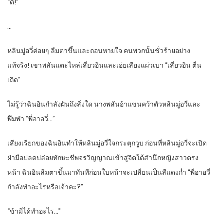
“ดี!”
…
หลินมู่อวี่ค่อยๆ ลืมตาขึ้นและถอนหายใจ คนพวกนั้นชั่วร้ายอย่าง
แท้จริง! เขาพลันแตะไหล่เสี่ยวอินและเอ่ยเสียงแผ่วเบา “เสี่ยวอิน ตื่น
เถิด”
ไม่รู้ว่าฉินอินกำลังฝันถึงสิ่งใด นางพลันอ้าแขนคว้าตัวหลินมู่อวี่และ
พึมพำ “พี่อาอวี่…”
เสียงเรียกของฉินอินทำให้หลินมู่อวี่ใจกระตุกวูบ ก่อนที่หลินมู่อวี่จะเปิด
ฝ่ามือปลดปล่อยทักษะชีพจรวิญญาณเข้าสู่จิตใต้สำนึกหญิงสาวตรง
หน้า ฉินอินลืมตาขึ้นมาทันทีก่อนใบหน้าจะเปลี่ยนเป็นสีแดงก่ำ “พี่อาอวี่
กำลังทำอะไรหรือเจ้าคะ?”
“ข้ามิได้ทำอะไร…”