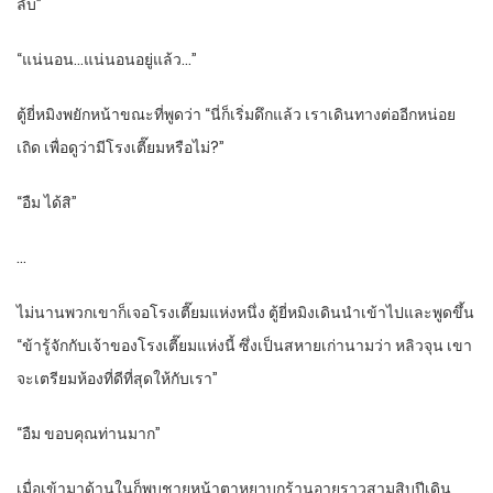
ลับ”
“แน่นอน…แน่นอนอยู่แล้ว…”
ตู้ยี่หมิงพยักหน้าขณะที่พูดว่า “นี่ก็เริ่มดึกแล้ว เราเดินทางต่ออีกหน่อย
เถิด เพื่อดูว่ามีโรงเตี๊ยมหรือไม่?”
“อืม ได้สิ”
…
ไม่นานพวกเขาก็เจอโรงเตี๊ยมแห่งหนึ่ง ตู้ยี่หมิงเดินนำเข้าไปและพูดขึ้น
“ข้ารู้จักกับเจ้าของโรงเตี๊ยมแห่งนี้ ซึ่งเป็นสหายเก่านามว่า หลิวจุน เขา
จะเตรียมห้องที่ดีที่สุดให้กับเรา”
“อืม ขอบคุณท่านมาก”
เมื่อเข้ามาด้านในก็พบชายหน้าตาหยาบกร้านอายุราวสามสิบปีเดิน