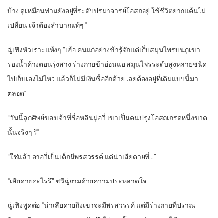
บ้าง ดูเหมือนท่านยังอยู่ที่ระดับปรมาจารย์โอสถอยู่ ใช้ชีวิตยากแค้นไม่
เปลี่ยน เจ้าต้องลำบากแท้ๆ ”
ฉู่เฟิงหัวเราะแห้งๆ “เฮ้อ คนแก่อย่างข้ารู้จักแต่เก็บสมุนไพรบนภูเขา
รองน้ำค้างตอนรุ่งสาง ร่างกายข้าอ่อนแอ สมุนไพรระดับสูงหลายชนิด
ไปเก็บเองไม่ไหว แล้วก็ไม่มีเงินซื้ออีกด้วย เลยต้องอยู่ที่เดิมแบบนี้มา
ตลอด”
“
วันนี้ลูกศิษย์ของเจ้าที่ชื่อหลินมู่อวี่ เขาเป็นคนปรุงโอสถเกรดหนึ่งขวด
นั้นจริงๆ รึ”
“
ใช่แล้ว อาอวี่เป็นเด็กมีพรสวรรค์ แต่น่าเสียดายที่…”
“
เสียดายอะไรรึ” ชวีฉู่ถามด้วยความประหลาดใจ
ฉู่เฟิงพูดต่อ “น่าเสียดายถึงเขาจะมีพรสวรรค์ แต่มีร่างกายที่ปราณ