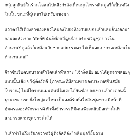
กลุ่มลูกศิษย์ในร้านโอสถไป่หลิงกำลังเด็ดสมุนไพร หลินมู่อวี่ก็เป็นหนึ่ง
ในนั้น ขณะที่ฉู่เหยาไปเตรียมชงชา
แววตาไร้เดียงสาของหลัวไคมองไปยังห้องรับแขก แล้วแลบลิ้นออกมา
ก่อนจะหัวเราะ “ศิษย์พี่ นั่นก็คือชวีฉู่หรือขอรับ ชวีฉู่ชุดขาวใน
ตำนาน
?
ดูแล้วก็เหมือนกับชายแก่ธรรมดา ไม่เห็นจะเก่งกาจเหมือนใน
ตำนานเลย!”
จ้าวซินรีบตบกบาลหลัวไคแล้วหัวเราะ “เจ้างั่งเอ้ย อย่าได้พูดจาพล่อยๆ
แบบนั้นเสีย ชวีฉู่ติ่งอัคคี
(
ภาชนะที่มีสามขาของประเทศจีนสมัย
โบราณ) ไม่มีใครบนแผ่นดินที่ไม่เคยได้ยินชื่อของเขา แล้วยิ่งตอนนี้
ฐานะของเขายิ่งใหญ่แค่ไหน เป็นองค์รักษ์อวี้หลินชุดขาว มีหน้าที่
คุ้มครององค์จักรพรรดิ ทั่วทั้งจักรวรรดิมีคนเพียงหยิบมือเท่านั้นที่
สามารถสวมชุดขาวนั่นได้
“
แล้วทำไมถึงเรียกกว่าชวีฉู่ติ่งอัคคีล่ะ” หลินมู่อวี่ยิ้มถาม