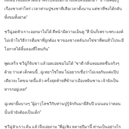
ถังเสี่ยวซียิ้มแล้วดื่มชาลงไปหนึ่งอึก นางแลบลิ้นออกมา “ข้าไม่ค่อยรู้
เรื่องชาเท่าไหร่ เวลาท่านปู่ชงชาทีเสียเวลาตั้งนาน แต่ชาที่ชงได้กลับ
ทั้งขมทั้งฝาด”
ชวีฉู่อดหัวเราะออกมาไม่ได้ สีหน้ามีความเอ็นดู “หึ นั่นก็เพราะพระองค์
ไม่เข้าใจวิธีการดื่มชาที่ถูกต้อง ชาของชางหลันกงใช่ชาที่คนทั่วไปจะมี
โอกาสได้ลิ้มลองที่ไหนกัน”
พูดเสร็จ ชวีฉู่ก็จิบชา แล้วอดเอ่ยชมไม่ได้ “ชาดี กลิ่นหอมสดชื่นจริงๆ
ด้วย ว่าแต่ เด็กคนนี้…ฉู่เหยาใช่ไหม ไม่อยากเชื่อว่าไม่เจอกันแค่แป๊ป
เดียวจะโตขนาดนี้แล้ว ครั้งสุดท้ายที่ข้ามาเมืองหยินซาน เจ้ายังเป็น
ทารกอยู่เลย!”
ฉู่เหยายิ้มบางๆ “ผู้อาวุโสชวีกับท่านปู่รู้จักกันมายี่สิบปี แน่นอนว่าตอน
นั้นข้ายังต้องเป็นเด็ก”
ชวีฉู่หัวเราะลั่น แล้วจึงเอ่ยถาม “พี่ฉู่เฟิง หลายปีมานี้ ท่านเป็นอย่างไร