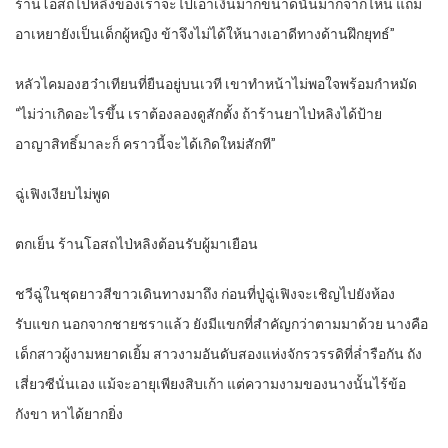
ร้านโอสถไป่หลิงของเราจะไปเอาเงินมากขนาดนั้นมากจากไหน แถม
อาเหยายังเป็นเด็กผู้หญิง ข้าจึงไม่ได้ให้นางเอาดีทางด้านฝึกยุทธ์”
หลัวไคมองฮว๋าเทียนที่ยืนอยู่บนเวที เขาทำหน้าไม่พอใจพร้อมกำหมัด
“ไม่ว่าเกิดอะไรขึ้น เราต้องลองดูสักตั้ง ถ้าร้านยาไป่หลิงได้ป้าย
อาญาสิทธิ์มาละก็ คราวนี้จะได้เกิดใหม่สักที”
ฉู่เฟิงเงียบไม่พูด
ตกเย็น ร้านโอสถไป่หลิงต้อนรับผู้มาเยือน
ชวีฉู่ในชุดยาวสีขาวเดินทางมาถึง ก่อนที่ปู่ฉู่เฟิงจะเชิญไปยังห้อง
รับแขก นอกจากชายชราแล้ว ยังมีแขกที่สำคัญกว่าตามมาด้วย นางคือ
เด็กสาวผู้งามหยาดเยิ้ม สาวงามอันดับสองแห่งจักรวรรดิที่ล่ำรือกัน ถัง
เสี่ยวซีนั่นเอง แม้จะอายุเพียงสิบเก้า แต่ความงามของนางนั้นไร้ข้อ
กังขา หาได้ยากยิ่ง