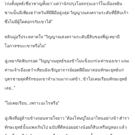
‘เก่งทั้งยุทธ์เชี่ยวชาญทั้งยา’ แต่ว่านักปรุงโอสถรุ่นเยาว์ในเมืองหยิน
ซานนั้นมีเพียงฮว๋าหวันที่มีฝีมือสูงสุด วิญญาณสงครามระดับที่ยี่สิบเก้า
ซึ่งไม่มีผู้ใดต่อกรกับเขาได้”
หลินมู่อวี่ประหลาดใจ “วิญญาณสงครามระดับยี่สิบของพี่ฉู่เหยามี
โอกาสชนะเขาหรือไม่”
ฉู่เหยากัดฟันกรอด “วิญญาณยุทธ์ของข้าไม่แข็งแกร่งเท่าของเขา แถม
ท่านเจ้าเมืองฮว๋าเทียนยังเชิญอาจารย์ยอดฝีมือมาสอนทักษะยุทธ์แก่
บุตรชายสุดที่รักของเขาจำนวนมาก แต่ข้า…ข้าไม่เคยเรียนทักษะยุทธ์
เลย…”
“
ไม่เคยเรียน…เพราะอะไรหรือ”
ฉู่เฟิงที่อยู่ด้านข้างถอนหายใจยาว “ต้องโทษปู่ไม่เอาไหนอย่างข้า ตำรา
ทักษะยุทธ์นั้นแพงเกินไป ฉบับที่ดีหน่อยอย่างน้อยก็สิบเหรียญทอง แล้ว