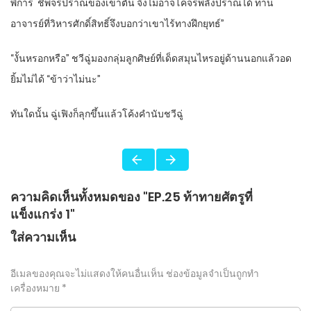
พิการ
ชีพจรปราณของเขาตัน จึงไม่อาจโคจรพลังปราณได้ ท่าน
อาจารย์ที่วิหารศักดิ์สิทธิ์จึงบอกว่าเขาไร้ทางฝึกยุทธ์”
“
งั้นหรอกหรือ” ชวีฉู่มองกลุ่มลูกศิษย์ที่เด็ดสมุนไหรอยู่ด้านนอกแล้วอด
ยิ้มไม่ได้ “ข้าว่าไม่นะ”
ทันใดนั้น ฉู่เฟิงก็ลุกขึ้นแล้วโค้งคำนับชวีฉู่
ความคิดเห็นทั้งหมดของ "EP.25 ท้าทายศัตรูที่
แข็งแกร่ง 1"
ใส่ความเห็น
อีเมลของคุณจะไม่แสดงให้คนอื่นเห็น
ช่องข้อมูลจำเป็นถูกทำ
เครื่องหมาย
*