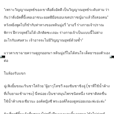
“
เพราะวิญญาณยุทธ์ของเขาคือติ่งอัคคี เป็นวิญญาณยุทธ์ระดับสาม ว่า
กันว่าติ่งอัคคี้นี้เคยเอาชนะยอดฝีมือขอบเขตปราชญ์มาแล้วถึงสองคน”
หวังหยิ่งพูดไปก็ขำกับท่าทางของหลินมู่อวี่ “อาอวี่ ร่างกายเจ้าปราณ
พิการ ฝึกวรยุทธ์ไม่ได้ เลิกคิดซะเถอะ ร่างกายเจ้าเป็นแบบนี้ไม่ต่าง
อะไรกับเศษสวะ เจ้าอาจจะไม่มีวิญญาณยุทธ์ด้วยซ้ำ”
แววตาเขาฉายความดูถูกออกมา หลินมู่อวี่ไม่ได้สนใจ เด็ดยาของตัวเอง
ต่อ
ในห้องรับแขก
ฉู่เฟิงยิ้มขณะรินชาใส่ถ้วย “ผู้อาวุโสชวี ลองชิมชาชิงลู่ (ชาที่ใช้น้ำค้าง
ที่เก็บยามเช้ามาชง) นี่หน่อย เป็นชาสมุนไพรชนิดหนึ่ง รสชาติสดชื่น
ใช้น้ำค้างชงเชียวนะ องค์หญิงซี พระองค์ก็ลองดูหน่อยเถอะพ่ะย่ะค่ะ”