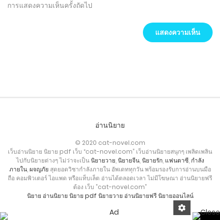
การแสดงความเห็นครั้งถัดไป
อ่านนิยาย
© 2020 cat-novel.com
เว็บอ่านนิยาย นิยาย pdf เว็บ “cat-novel.com” เว็บอ่านนิยายสนุกๆ เพลิดเพลิน
ไปกับนิยายต่างๆ ไม่ว่าจะเป็น
นิยายวาย
,
นิยายจีน
,
นิยายรัก
,
แฟนตาซี
,
กำลัง
ภายใน
,
ผจญภัย
สุดยอดวิชากำลังภายใน อัพเดททุกวัน พร้อมรองรับการอ่านบนมือ
ถือ คอมพิวเตอร์ ไอแพด หรือแท็บเล็ต อ่านได้ตลอดเวลา ไม่มีโฆษณา อ่านนิยายฟรี
ต้อง เว็บ ”cat-novel.com”
นิยาย
อ่านนิยาย
นิยาย pdf
นิยายวาย
อ่านนิยายฟรี
นิยายออนไลน์