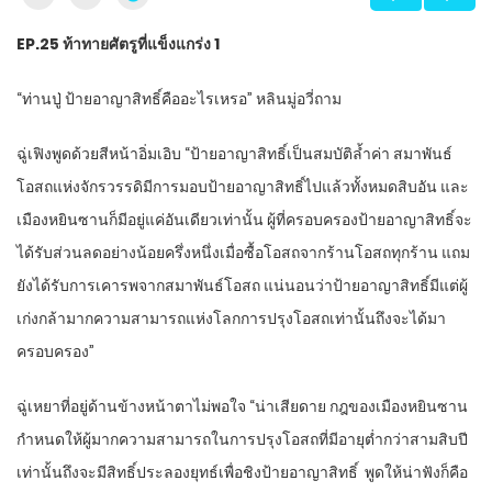
EP.25
ท้าทายศัตรูที่แข็งแกร่ง
1
“
ท่านปู่ ป้ายอาญาสิทธิ์คืออะไรเหรอ” หลินมู่อวี่ถาม
ฉู่เฟิงพูดด้วยสีหน้าอิ่มเอิบ “ป้ายอาญาสิทธิ์เป็นสมบัติล้ำค่า สมาพันธ์
โอสถแห่งจักรวรรดิมีการมอบป้ายอาญาสิทธิ์ไปแล้วทั้งหมดสิบอัน และ
เมืองหยินซานก็มีอยู่แค่อันเดียวเท่านั้น ผู้ที่ครอบครองป้ายอาญาสิทธิ์จะ
ได้รับส่วนลดอย่างน้อยครึ่งหนึ่งเมื่อซื้อโอสถจากร้านโอสถทุกร้าน แถม
ยังได้รับการเคารพจากสมาพันธ์โอสถ แน่นอนว่าป้ายอาญาสิทธิ์มีแต่ผู้
เก่งกล้ามากความสามารถแห่งโลกการปรุงโอสถเท่านั้นถึงจะได้มา
ครอบครอง”
ฉู่เหยาที่อยู่ด้านข้างหน้าตาไม่พอใจ “น่าเสียดาย กฎของเมืองหยินซาน
กำหนดให้ผู้มากความสามารถในการปรุงโอสถที่มีอายุต่ำกว่าสามสิบปี
เท่านั้นถึงจะมีสิทธิ์ประลองยุทธ์เพื่อชิงป้ายอาญาสิทธิ์
พูดให้น่าฟังก็คือ