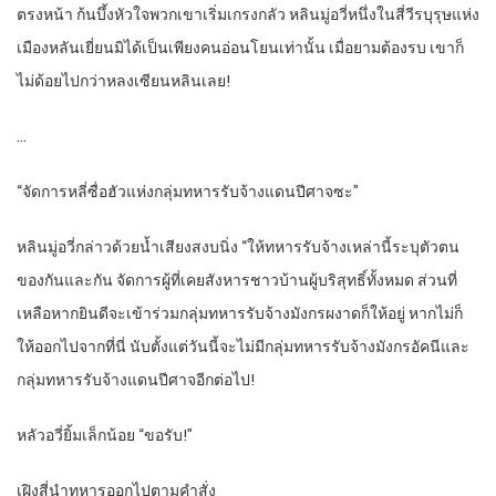
ตรงหน้า ก้นบึ้งหัวใจพวกเขาเริ่มเกรงกลัว หลินมู่อวี่หนึ่งในสี่วีรบุรุษแห่ง
เมืองหลันเยี่ยนมิได้เป็นเพียงคนอ่อนโยนเท่านั้น เมื่อยามต้องรบ เขาก็
ไม่ด้อยไปกว่าหลงเซียนหลินเลย!
…
“จัดการหลี่ซื่อฮัวแห่งกลุ่มทหารรับจ้างแดนปีศาจซะ”
หลินมู่อวี่กล่าวด้วยน้ำเสียงสงบนิ่ง “ให้ทหารรับจ้างเหล่านี้ระบุตัวตน
ของกันและกัน จัดการผู้ที่เคยสังหารชาวบ้านผู้บริสุทธิ์ทั้งหมด ส่วนที่
เหลือหากยินดีจะเข้าร่วมกลุ่มทหารรับจ้างมังกรผงาดก็ให้อยู่ หากไม่ก็
ให้ออกไปจากที่นี่ นับตั้งแต่วันนี้จะไม่มีกลุ่มทหารรับจ้างมังกรอัคนีและ
กลุ่มทหารรับจ้างแดนปีศาจอีกต่อไป!
หลัวอวี่ยิ้มเล็กน้อย “ขอรับ!”
เฝิงสี่นำทหารออกไปตามคำสั่ง