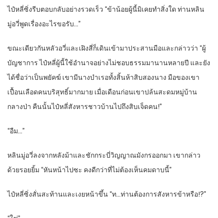
ไป๋หลี่ซิ่งรีบตอบกลับอย่างรวดเร็ว “ข้าน้อยผู้นี้มิเคยทำสิ่งใด ท่านหลิน
มู่อวี่พูดเรื่องอะไรขอรับ…”
ขณะเดียวกันหลัวอวี่และเฝิงสี่ก็เดินเข้ามาประสานมือและกล่าวว่า “ผู้
บัญชาการ ไป๋หลี่ผู้นี้ใช้อำนาจอย่างไม่ชอบธรรมมานานหลายปี และยัง
ได้ชื่อว่าเป็นพยัคฆ์ เขามีนางบำเรอทั้งสิ้นห้าสิบสองนาง มือของเขา
เปื้อนเลือดคนบริสุทธิ์มากมาย เมื่อเดือนก่อนเขาปล้นสะดมหมู่บ้าน
กลางป่า คืนนั้นไป๋หลี่สังหารชาวบ้านไปถึงสิบเจ็ดคน!”
“อืม…”
หลินมู่อวี่ลงจากหลังม้าและชักกระบี่วิญญาณมังกรออกมา เขากล่าว
ด้วยรอยยิ้ม “หันหน้าไปซะ คงดีกว่าที่ไม่ต้องเห็นคมดาบนี้”
ไป๋หลี่ซิ่งสั่นสะท้านและเงยหน้าขึ้น “ท…ท่านต้องการสังหารข้าหรือ!?”