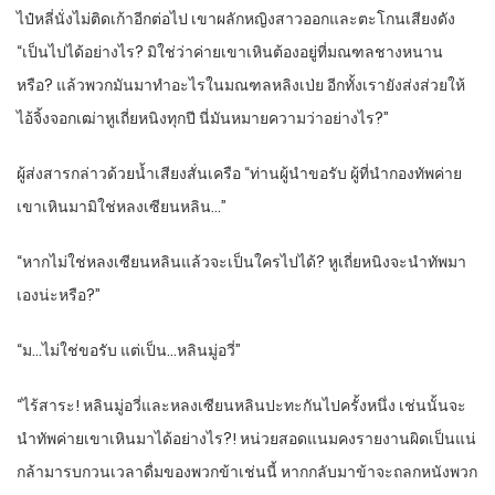
ไป๋หลี่นั่งไม่ติดเก้าอีกต่อไป เขาผลักหญิงสาวออกและตะโกนเสียงดัง
“เป็นไปได้อย่างไร? มิใช่ว่าค่ายเขาเหินต้องอยู่ที่มณฑลชางหนาน
หรือ? แล้วพวกมันมาทำอะไรในมณฑลหลิงเป่ย อีกทั้งเรายังส่งส่วยให้
ไอ้จิ้งจอกเฒ่าหูเถี่ยหนิงทุกปี นี่มันหมายความว่าอย่างไร?”
ผู้ส่งสารกล่าวด้วยน้ำเสียงสั่นเครือ “ท่านผู้นำขอรับ ผู้ที่นำกองทัพค่าย
เขาเหินมามิใช่หลงเซียนหลิน…”
“หากไม่ใช่หลงเซียนหลินแล้วจะเป็นใครไปได้? หูเถี่ยหนิงจะนำทัพมา
เองน่ะหรือ?”
“ม…ไม่ใช่ขอรับ แต่เป็น…หลินมู่อวี่”
“ไร้สาระ! หลินมู่อวี่และหลงเซียนหลินปะทะกันไปครั้งหนึ่ง เช่นนั้นจะ
นำทัพค่ายเขาเหินมาได้อย่างไร?! หน่วยสอดแนมคงรายงานผิดเป็นแน่
กล้ามารบกวนเวลาดื่มของพวกข้าเช่นนี้ หากกลับมาข้าจะถลกหนังพวก