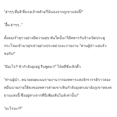
“ฮ่าๆๆ ดื่มสิ ดื่มรอเจ้าหลัวอวี่นั่นลงจากภูเขาแห่งนี้!”
“อื้ม ฮ่าๆๆ…”
ทั้งสองร่ำสุราอย่างมีความสุข ทันใดนั้น! ก็มีทหารรับจ้างเปิดประตู
กระโจมเข้ามาคุกเข่าอย่างประหม่าและรายงาน “ท่านผู้นำ แย่แล้ว
ขอรับ!”
“มีอะไร? ข้ากำลังยุ่งอยู่ รีบพูดมา!” ไป๋หลี่ซิ่งเลิกคิ้ว
“ท่านผู้นำ…หน่วยสอดแนมรายงานว่ากองทหารแห่งจักรวรรดิราวสอง
หมื่นนายภายใต้ธงของทหารค่ายเขาเหินกำลังมุ่งตรงมายังภูเขาหลงห
ยานแห่งนี้ ซึ่งอยู่ห่างจากที่นี่เพียงสิบไมล์เท่านั้น!”
“อะไรนะ!?”