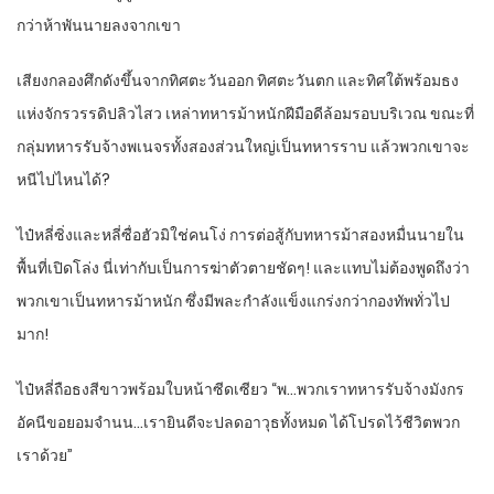
กว่าห้าพันนายลงจากเขา
เสียงกลองศึกดังขึ้นจากทิศตะวันออก ทิศตะวันตก และทิศใต้พร้อมธง
แห่งจักรวรรดิปลิวไสว เหล่าทหารม้าหนักฝีมือดีล้อมรอบบริเวณ ขณะที่
กลุ่มทหารรับจ้างพเนจรทั้งสองส่วนใหญ่เป็นทหารราบ แล้วพวกเขาจะ
หนีไปไหนได้?
ไป๋หลี่ซิ่งและหลี่ซื่อฮัวมิใช่คนโง่ การต่อสู้กับทหารม้าสองหมื่นนายใน
พื้นที่เปิดโล่ง นี่เท่ากับเป็นการฆ่าตัวตายชัดๆ! และแทบไม่ต้องพูดถึงว่า
พวกเขาเป็นทหารม้าหนัก ซึ่งมีพละกำลังแข็งแกร่งกว่ากองทัพทั่วไป
มาก!
ไป๋หลี่ถือธงสีขาวพร้อมใบหน้าซีดเซียว “พ…พวกเราทหารรับจ้างมังกร
อัคนีขอยอมจำนน…เรายินดีจะปลดอาวุธทั้งหมด ได้โปรดไว้ชีวิตพวก
เราด้วย”