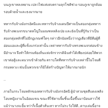
บนภูเขาหลงหยาน เปลวไฟแห่งสงครามลุกโชติช่วง รอบภูเขาถูกล้อม
รอบด้วยน้ำและธงมากมาย
ทหารรับจ้างมังกรอัคนีและทหารรับจ้างแดนปีศาจเป็นสองกลุ่มทหาร
รับจ้างพเนจรขนาดหใญ่ในมณฑลหลิงเป่ย และยังเป็นที่รู้กันว่าเป็น
สองกลุ่มหลักที่ไม่มีกฎเกณฑ์ใดๆ กล่าวอีกนัยหนึ่งว่ากฎเดียวที่มีคือผู้ที่
อ่อนแอและผู้ที่แข็งแกร่งเท่านั้น เหล่าทหารรับจ้างทรงพเนจรค่อนข้าง
มีอำนาจ จึงทำให้กรมท้องถิ่นแห่งจักรวรรดิฉินทำได้เพียงปล่อยให้พวก
เขาต่อสู้และผนวกเข้าด้วยกัน ตราบใดที่ทหารรับจ้างเหล่านี้ไม่โจมตี
กรมหลวง เช่นนั้นพวกเขาก็มิได้สร้างปัญหาให้มากมายนัก
…
ภายในกระโจมหลักของทหารรับจ้างมังกรอัคนี ผู้นำสวมชุดสีแดงเพลิง
โอบหญิงงามในอ้อมแขน ขณะที่ใช้ดาบจิ้มชิ้นเนื้อขึ้นมาป้อนสาวใช้
แม้ว่านางจะยิ้ม ทว่าก็เนื้อตัวสั่นเทา หากไม่ระวังให้ดี…ดาบเล่มนี้อาจ