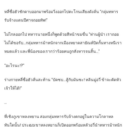
หลี่ซื่อฮัวชักดาบออกมาพร้อมวิ่งออกไปตะโกนเสียงดังลั่น “กลุ่มทหาร
รับจ้างแดนปีศาจถอยทัพ!”
ไม่ไกลออกไป ทหารนายหนึ่งก็พูดด้วยสีหน้าขมขื่น “ท่านผู้นำ เราถอย
ไม่ได้ขอรับ…กลุ่มทหารม้าหนักจากเมืองหยาดสายัณห์ปิดกั้นทางหนีเรา
หมดแล้ว และพี่น้องของเรากว่าร้อยคนถูกสังหารจนสิ้น…”
“อะไรนะ!?”
ร่างกายหลี่ซื่อฮัวสั่นสะท้าน “บัดซบ…สู้กับมันซะ! หลินมู่อวี่ ข้าจะตัดหัว
เจ้าให้ได้!”
…
ที่เชิงภูเขาหลงหยาน สองกลุ่มทหารรับจ้างตกอยู่ในความโกลาหล
ทันใดนั้น! ประตูภูเขาหลงหยานก็เปิดออกพร้อมหลัวอวี่นำทหารม้าหนัก