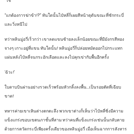
“ใช่”
“แกต้องการฆ่าข้า!?” ทันใดนั้นไป๋หลี่ก็เผยสีหน้าดุดันขณะที่ชักกระบี่
และวิ่งหนีไป
ทว่าหลินมู่อวี่เร็วกว่า เขาลดแขนซ้ายลงเล็กน้อยขณะที่มีมังกรสีทอง
จางๆ เกาะอยู่ที่แขน ทันใดนั้น! หลินมู่อวี่ก็ปล่อยหมัดออกไปกระแทก
แผ่นหลังไป๋หลี่จนกระอักเลือดและลงไปคุกเข่ากับพื้นอีกครั้ง
‘ฉัวะ!’
ใบดาบบินผ่านอย่างรวดเร็วพร้อมหัวกลิ้งลงพื้น…เป็นรอยตัดที่เฉียบ
ขาด!
ทหารค่ายเขาเหินต่างตกตะลึง พวกเขาต่างก็เห็นว่าไป๋หลี่ซิ่งมีความ
แข็งแกร่งขอบเขตนภาชั้นที่สาม ทว่าคนที่แข็งแกร่งเช่นนั้นกลับตาย
ด้วยการตวัดกระบี่เพียงครั้งเดียวของหลินมู่อวี่ เมื่อเห็นฉากการสังหาร