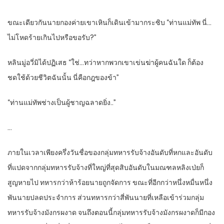
ขณะเดียวกันนายกองค่ายเขาเหินก็เดินเข้ามากระซิบ “ท่านแม่ทัพ นี่…
ไม่โหดร้ายเกินไปหรือขอรับ?”
หลินมู่อวี่มิได้ปฏิเสธ “ใช่…ทว่าหากพวกเขาเข่นฆ่าผู้คนฉันใด ก็ต้อง
ชดใช้ด้วยชีวิตฉันนั้น นี่คือกฎของข้า”
“ท่านแม่ทัพช่างเป็นผู้ชาญฉลาดยิ่ง..”
…
ภายในเวลาเพียงครึ่งวันชื่อของกลุ่มทหารรับจ้างอันดับที่หกและอันดับ
ที่แปดจากกลุ่มทหารรับจ้างที่ใหญ่ที่สุดสิบอันดับในมณฑลหลิงเป่ยก็
สูญหายไป ทหารกว่าห้าร้อยนายถูกจัดการ ขณะที่อีกกว่าหนึ่งหมื่นหนึ่ง
พันนายปลดประจำการ ส่วนทหารกว่าสี่พันนายที่เหลือเข้าร่วมกลุ่ม
ทหารรับจ้างมังกรผงาด จนถึงตอนนี้กลุ่มทหารรับจ้างมังกรผงาดก็มีกอง