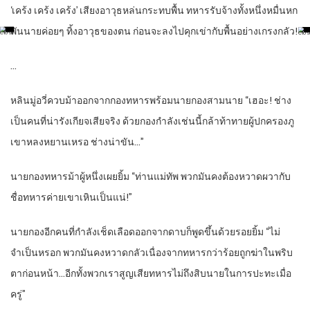
‘เคร้ง เคร้ง เคร้ง’ เสียงอาวุธหล่นกระทบพื้น ทหารรับจ้างทั้งหนึ่งหมื่นหก
พันนายค่อยๆ ทิ้งอาวุธของตน ก่อนจะลงไปคุกเข่ากับพื้นอย่างเกรงกลัว!
…
หลินมู่อวี่ควบม้าออกจากกองทหารพร้อมนายกองสามนาย “เฮอะ! ช่าง
เป็นคนที่น่ารังเกียจเสียจริง ด้วยกองกำลังเช่นนี้กล้าท้าทายผู้ปกครองภู
เขาหลงหยานเหรอ ช่างน่าขัน…”
นายกองทหารม้าผู้หนึ่งเผยยิ้ม “ท่านแม่ทัพ พวกมันคงต้องหวาดผวากับ
ชื่อทหารค่ายเขาเหินเป็นแน่!”
นายกองอีกคนที่กำลังเช็ดเลือดออกจากดาบก็พูดขึ้นด้วยรอยยิ้ม “ไม่
จำเป็นหรอก พวกมันคงหวาดกลัวเนื่องจากทหารกว่าร้อยถูกฆ่าในพริบ
ตาก่อนหน้า…อีกทั้งพวกเราสูญเสียทหารไม่ถึงสิบนายในการปะทะเมื่อ
ครู่”