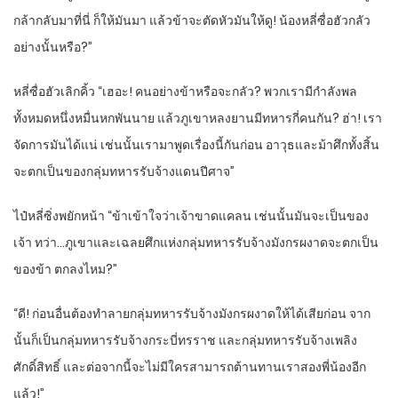
กล้ากลับมาที่นี่ ก็ให้มันมา แล้วข้าจะตัดหัวมันให้ดู! น้องหลี่ซื่อฮัวกลัว
อย่างนั้นหรือ?”
หลี่ซื่อฮัวเลิกคิ้ว “เฮอะ! คนอย่างข้าหรือจะกลัว? พวกเรามีกำลังพล
ทั้งหมดหนึ่งหมื่นหกพันนาย แล้วภูเขาหลงยานมีทหารกี่คนกัน? ฮ่า! เรา
จัดการมันได้แน่ เช่นนั้นเรามาพูดเรื่องนี้กันก่อน อาวุธและม้าศึกทั้งสิ้น
จะตกเป็นของกลุ่มทหารรับจ้างแดนปีศาจ”
ไป๋หลี่ซิ่งพยักหน้า “ข้าเข้าใจว่าเจ้าขาดแคลน เช่นนั้นมันจะเป็นของ
เจ้า ทว่า…ภูเขาและเฉลยศึกแห่งกลุ่มทหารรับจ้างมังกรผงาดจะตกเป็น
ของข้า ตกลงไหม?”
“ดี! ก่อนอื่นต้องทำลายกลุ่มทหารรับจ้างมังกรผงาดให้ได้เสียก่อน จาก
นั้นก็เป็นกลุ่มทหารรับจ้างกระบี่ทรราช และกลุ่มทหารรับจ้างเพลิง
ศักดิ์สิทธิ์ และต่อจากนี้จะไม่มีใครสามารถต้านทานเราสองพี่น้องอีก
แล้ว!”