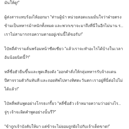
มันให้ดู!”
ผู้ส่งสารแทบร้องไห้ออกมา “ท่านผู้นำ หน่วยสอดแนมมั่นใจว่าฝ่ายตรง
ข้ามเป็นทหารม้าหนักทั้งหมด และพวกเขาจะมาถึงที่นี่ในอีกไม่นาน ร…
เราไม่สามารถรอความตายอยู่เช่นนี้ได้ขอรับ!”
ไป๋หลี่คำรามลั่นพร้อมหน้าซีดเซียว “แล้วเราจะทำอะไรได้บ้างในเวลา
อันน้อยนิดนี้?!”
หลี่ซื่อฮัวยืนขึ้นและพูดเสียงดัง “ออกคำสั่งให้กลุ่มทหารรับจ้างแดน
ปีศาจรวมตัวกันทันที และถอยทัพไปทางทิศตะวันตก เราอยู่ที่นี่ต่อไปไม่
ได้แล้ว!”
ไป๋หลี่พลันพูดอย่างโกรธเกรี้ยว “หลี่ซื่อฮัว เจ้าหมายความว่าอย่างไร…
จู่ๆ เจ้าจะผิดคำพูดอย่างนั้นรึ?”
“ข้าถูกเจ้าบังคับให้มา แต่ข้าจะไม่ยอมถูกฝังไปกับเจ้าเด็ดขาด!”