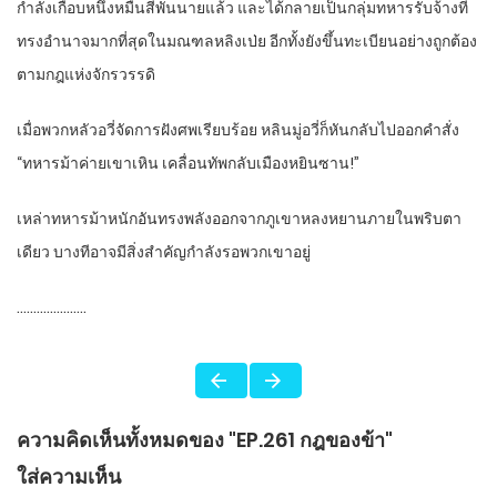
กำลังเกือบหนึ่งหมื่นสี่พันนายแล้ว และได้กลายเป็นกลุ่มทหารรับจ้างที่
ทรงอำนาจมากที่สุดในมณฑลหลิงเป่ย อีกทั้งยังขึ้นทะเบียนอย่างถูกต้อง
ตามกฎแห่งจักรวรรดิ
เมื่อพวกหลัวอวี่จัดการฝังศพเรียบร้อย หลินมู่อวี่ก็หันกลับไปออกคำสั่ง
“ทหารม้าค่ายเขาเหิน เคลื่อนทัพกลับเมืองหยินซาน!”
เหล่าทหารม้าหนักอันทรงพลังออกจากภูเขาหลงหยานภายในพริบตา
เดียว บางทีอาจมีสิ่งสำคัญกำลังรอพวกเขาอยู่
…………………
ความคิดเห็นทั้งหมดของ "EP.261 กฎของข้า"
ใส่ความเห็น