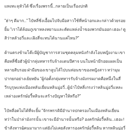
แทงทะลุหัวได้ ซึ่งเรื่องพรรนี้…กลายเป็นเรื่องปกติ
“ฮ่าๆ ดีมาก…” ไป๋หลี่ซิ่งเอื้อมไปจับมือสาวใช้ที่หน้าอกและกล่าวด้วยรอย
ยิ้ม “เราได้ล้อมภูเขาหลงหยานและตัดแหล่งน้ำของพวกมันออก เฮอะ! ดู
สิว่าหลัวอวี่และเฝิงสี่จะทนได้นานแค่ไหน?”
ด้านตรงข้ามโต๊ะมีผู้บัญชาการสวมชุดคลุมหนังกำลังโอบหญิงงาม เขา
คือหลี่ซื่อฮัวผู้นำกลุ่มทหารรับจ้างแดนปีศาจ บนใบหน้ามีรอยแผลเป็น
หลายสิบรอย ฝ่ามือของเขาลูบไล้ไปบนท่อนขาของหญิงสาว ทว่ามุม
ปากยกอย่างเย้ยหยัน “ผู้ก่อตั้งกลุ่มทหารรับจ้างมังกรผงาดคือหนึ่งในสี่
วีรบุรุษแห่งเมืองหลันเยี่ยนหลินมู่อวี่…ผู้นำไป๋หลี่เกรงว่าหลินมู่อวี่แหละ
เหล่าองครักษ์อวี้หลินจะสร้างปัญหาให้หรือ?”
ไป๋หลี่อดไม่ได้ที่จะยิ้ม “จักรพรรดิมีอำนาจปกครองในเมืองหลันเยี่ยน
ทว่าในป่าล่ามังกรนั้น เขาจะมีอำนาจนั้นหรือ? องครักษ์อวี้หลิน…เฮอะ!
ข้าสังหารผู้คนมามาก แต่ยังไม่เคยสังหารองครักษ์อวี้หลิน หากหลินมู่อวี่