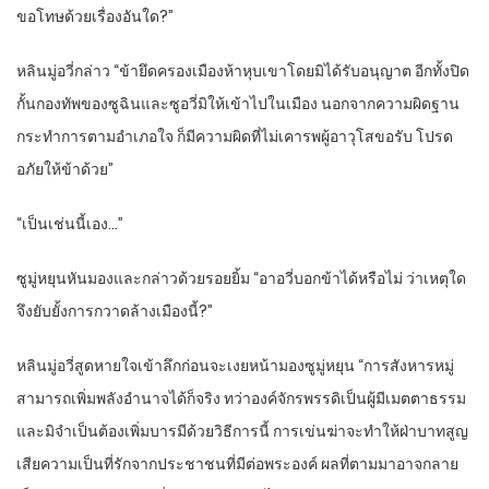
ขอโทษด้วยเรื่องอันใด?”
หลินมู่อวี่กล่าว “ข้ายึดครองเมืองห้าหุบเขาโดยมิได้รับอนุญาต อีกทั้งปิด
กั้นกองทัพของซูฉินและซูอวี่มิให้เข้าไปในเมือง นอกจากความผิดฐาน
กระทำการตามอำเภอใจ ก็มีความผิดที่ไม่เคารพผู้อาวุโสขอรับ โปรด
อภัยให้ข้าด้วย”
“เป็นเช่นนี้เอง…”
ซูมู่หยุนหันมองและกล่าวด้วยรอยยิ้ม “อาอวี่บอกข้าได้หรือไม่ ว่าเหตุใด
จึงยับยั้งการกวาดล้างเมืองนี้?”
หลินมู่อวี่สูดหายใจเข้าลึกก่อนจะเงยหน้ามองซูมู่หยุน “การสังหารหมู่
สามารถเพิ่มพลังอำนาจได้ก็จริง ทว่าองค์จักรพรรดิเป็นผู้มีเมตตาธรรม
และมิจำเป็นต้องเพิ่มบารมีด้วยวิธีการนี้ การเข่นฆ่าจะทำให้ฝ่าบาทสูญ
เสียความเป็นที่รักจากประชาชนที่มีต่อพระองค์ ผลที่ตามมาอาจกลาย