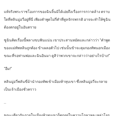
แท้จริงพระราชโองการของฉินจิ้นมิได้เอ่ยถึงเรื่องการกวาดล้าง ตราบ
ใดที่หลินมู่อวี่อยู่ที่นี่ เพียงคำพูดไม่กี่คำที่ทูลจักรพรรดิ อาจจะทำให้ซูฉิน
ต้องตกอยู่ในอันตราย
ซูฉินคิดเรื่องนี้พลางขบฟันแน่น เขาประสานหมัดและกล่าวว่า “คำพูด
ของแม่ทัพหลินถูกต้อง ข้าเผลอตัวไป เช่นนั้นข้าจะคุมกองทัพนอกเมือง
ขณะที่รอท่านพ่อและฉินอินมา ดูสิว่าพวกเขาจะกล่าวว่าอย่างไรบ้าง!”
“อืม!”
หลินมู่อวี่พลันขี่ม้านำกองทัพเข้าเมืองห้าหุบเขา ซึ่งหลินมู่อวี่จะกลาย
เป็นเจ้าเมืองชั่วคราว
…
ขณะเดียวกันภายในเมืองห้าหุบเขาก็ตกอยู่ในความโกลาหล เหล่าโจร