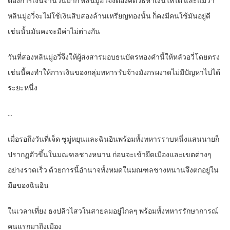
ต้องการเงินจำนวนมาก หลินมู่อวี่จึงต้องคิดวิธีหาเงินให้ได้ และแม้ว่า
หลินมู่อวี่จะไม่ใช้เงินสิบสองล้านเหรียญทองนั้น ก็คงมีคนใช้มันอยู่ดี
เช่นนั้นมันคงจะมีค่าไม่ต่างกัน
วันที่สองหลินมู่อวี่จึงให้ผู้ส่งสารมอบธนบัตรทองคำนี้ให้หลัวอวี่โดยตรง
เช่นนี้คงทำให้การเงินของกลุ่มทหารรับจ้างมังกรผงาดไม่มีปัญหาไปได้
ระยะหนึ่ง
…
เมื่อรอถึงวันที่เจ็ด ซูมู่หยุนและฉินอินพร้อมทั้งทหารราบหนึ่งแสนนายก็
ปรากฏตัวขึ้นในมณฑลชางหนาน ก่อนจะเข้ายึดเมืองและเขตต่างๆ
อย่างรวดเร็ว ด้วยการนี้อำนาจทั้งหมดในมณฑลชางหนานจึงตกอยู่ใน
มือของฉินอิน
ในเวลาเที่ยง ธงปลิวไสวในสายลมอยู่ไกลๆ พร้อมทั้งทหารรักษาการณ์
คนแรกมาถึงเมือง