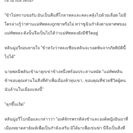
เข้ามาแล้วหรือ?”
“ข้าไม่ทราบขอรับ มันเป็นคืนที่โกลาหลและคละคลุ้งไปด้วยเลือด ไม่มี
ใครล่วงรู้ว่าท่านแม่ทัพหลงถูกฆ่าหรือไม่ ทว่าซูฉินกำลังตามหาศพของ
แม่ทัพหลง ดังนั้นจึงเป็นไปได้ว่าแม่ทัพหลงยังมีชีวิตอยู่
หลินมู่อวี่ถอนหายใจ “ข้าหวังว่าหลงเซียนหลินจะรอดพ้นจากภัยพิบัตินี้
ไปได้”
นายพลฉีพลันเข้ามาคุกเข่าข้างหนึ่งพร้อมประสานหมัด “แม่ทัพหลิน
ข้าขอบคุณท่านในสิ่งที่ทำเพื่อเมืองห้าหุบเขา…ขอบคุณที่ช่วยชีวิตผู้คน
นับล้านในเมืองแห่งนี้”
“ลุกขึ้นเถิด”
หลินมู่อวี่โบกมือและกล่าวว่า “องค์จักรพรรดิส่งข้าและองค์หญิงอินมาที่
เมืองหยาดสายัณห์เพื่อเป็นกำลังเสริม มิได้มาเพื่อเข่นฆ่า นี่จึงเป็นสิ่งที่