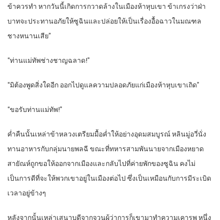
ข้าควรทำ หากวันนี้เกิดการกวาดล้างในเมืองห้าหุบเขา ข้าเกรงว่าฝ่า
บาทจะประทานอภัยให้ซูฉินและปล่อยให้เป็นเรื่องอื้อฉาวในมณฑล
ชางหนานเสีย”
“ท่านแม่ทัพช่างชาญฉลาด!”
“มิต้องพูดสิ่งใดอีก ออกไปดูแลความปลอดภัยแก่เมืองห้าหุบเขาเถิด”
“ขอรับท่านแม่ทัพ!”
ค่ำคืนนั้นเหล่าข้าหลวงเตรียมมื้อค่ำให้อย่างอุดมสมบูรณ์ หลินมู่อวี่นั่ง
ทานอาหารกับกลุ่มนายพลฉี ขณะที่ทหารสามพันนายจากเมืองหยาด
สายัณห์ถูกขอให้ออกจากเมืองและกลับไปที่ค่ายพักของซูฉิน คงไม่
เป็นการดีที่จะให้พวกเขาอยู่ในเมืองต่อไป ซึ่งเป็นเหมือนกับการมีระเบิด
เวลาอยู่ข้างๆ
หลังจากนั้นเหล่าเสนาบดีจากจวนผู้ว่าการก็เขามาทำความเคารพ หนึ่ง