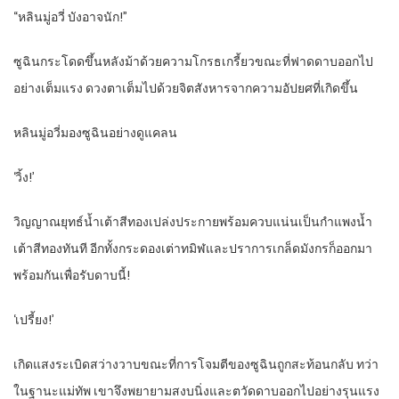
“หลินมู่อวี่ บังอาจนัก!”
ซูฉินกระโดดขึ้นหลังม้าด้วยความโกรธเกรี้ยวขณะที่ฟาดดาบออกไป
อย่างเต็มแรง ดวงตาเต็มไปด้วยจิตสังหารจากความอัปยศที่เกิดขึ้น
หลินมู่อวี่มองซูฉินอย่างดูแคลน
‘วิ้ง!’
วิญญาณยุทธ์น้ำเต้าสีทองเปล่งประกายพร้อมควบแน่นเป็นกำแพงน้ำ
เต้าสีทองทันที อีกทั้งกระดองเต่าทมิฬและปราการเกล็ดมังกรก็ออกมา
พร้อมกันเพื่อรับดาบนี้!
‘เปรี้ยง!’
เกิดแสงระเบิดสว่างวาบขณะที่การโจมตีของซูฉินถูกสะท้อนกลับ ทว่า
ในฐานะแม่ทัพ เขาจึงพยายามสงบนิ่งและตวัดดาบออกไปอย่างรุนแรง