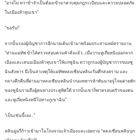
“อาจไม่ ทว่าข้าจำเป็นต้องเข้ามาควบคุมกฎระเบียบและความปลอดภัย
ในเมืองห้าหุบเขา”
“ขอรับ!”
จากนั้นรองผู้บัญชาการอีกนายเดินเข้ามาพร้อมประสานหมัดรายงาน
“ท่านแม่ทัพ ข้าได้ตรวจสอบตามคำสั่งแล้ว…เมื่อวานหูเถี่ยหนิงออกจาก
เมืองและเสนอเมืองห้าหุบเขาให้แก่ซูฉิน ทว่าถูกรองผู้บัญชาการของซู
ฉินสังหาร นี่เป็นสาเหตุให้แม่ทัพหลงเซียนหลินเริ่มศึกสงคราม และ
กลางดึกคืนที่ผ่านมาหลงเซียนหลินนำกองทหารห้าพันนายจู่โจมค่ายพัก
ของซูฉินรวมถึงผู้คนทางประตูทิศใต้ จากนั้นเขาก็พาครอบครัวของตน
และหูเถี่ยหนิงหนีไปทางภูเขาฉิน”
“เป็นเช่นนี้เอง…”
หลินมู่อวี่ก้าวเข้ามาในโถงจวนเจ้าเมืองและเอ่ยถาม “หลงเซียนหลินบุก