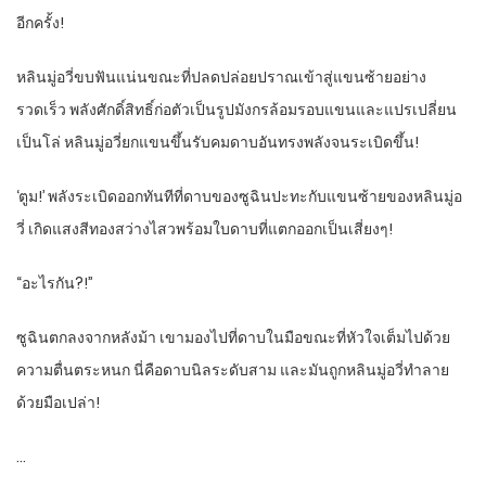
อีกครั้ง!
หลินมู่อวี่ขบฟันแน่นขณะที่ปลดปล่อยปราณเข้าสู่แขนซ้ายอย่าง
รวดเร็ว พลังศักดิ์สิทธิ์ก่อตัวเป็นรูปมังกรล้อมรอบแขนและแปรเปลี่ยน
เป็นโล่ หลินมู่อวี่ยกแขนขึ้นรับคมดาบอันทรงพลังจนระเบิดขึ้น!
‘ตูม!’ พลังระเบิดออกทันทีที่ดาบของซูฉินปะทะกับแขนซ้ายของหลินมู่อ
วี่ เกิดแสงสีทองสว่างไสวพร้อมใบดาบที่แตกออกเป็นเสี่ยงๆ!
“อะไรกัน?!”
ซูฉินตกลงจากหลังม้า เขามองไปที่ดาบในมือขณะที่หัวใจเต็มไปด้วย
ความตื่นตระหนก นี่คือดาบนิลระดับสาม และมันถูกหลินมู่อวี่ทำลาย
ด้วยมือเปล่า!
…