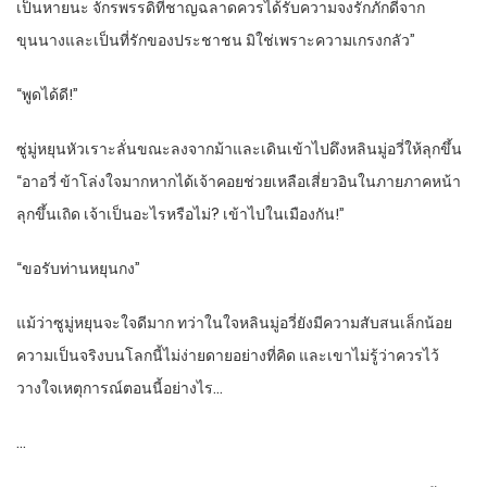
เป็นหายนะ จักรพรรดิที่ชาญฉลาดควรได้รับความจงรักภักดีจาก
ขุนนางและเป็นที่รักของประชาชน มิใช่เพราะความเกรงกลัว”
“พูดได้ดี!”
ซู่มู่หยุนหัวเราะลั่นขณะลงจากม้าและเดินเข้าไปดึงหลินมู่อวี่ให้ลุกขึ้น
“อาอวี่ ข้าโล่งใจมากหากได้เจ้าคอยช่วยเหลือเสี่ยวอินในภายภาคหน้า
ลุกขึ้นเถิด เจ้าเป็นอะไรหรือไม่? เข้าไปในเมืองกัน!”
“ขอรับท่านหยุนกง”
แม้ว่าซูมู่หยุนจะใจดีมาก ทว่าในใจหลินมู่อวี่ยังมีความสับสนเล็กน้อย
ความเป็นจริงบนโลกนี้ไม่ง่ายดายอย่างที่คิด และเขาไม่รู้ว่าควรไว้
วางใจเหตุการณ์ตอนนี้อย่างไร…
…