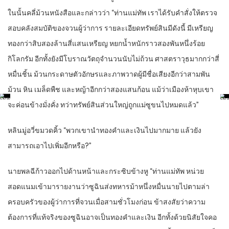
ในนั้นคลี่ม้วนหนังสือและกล่าวว่า “ท่านแม่ทัพ เราได้รับคำสั่งให้ตรวจ
สอบคลังสมบัติของจวนผู้ว่าการ รายละเอียดทรัพย์สินมีดังนี้ มีเหรียญ
ทองกว่าสิบสองล้านสี่แสนเหรียญ หยกน้ำหนักราวสองพันหนึ่งร้อย
กิโลกรัม อีกทั้งยังมีโบราณวัตถุจำนวนนับไม่ถ้วน ศาสตราวุธมากกว่าสี่
หมื่นชิ้น ม้วนกระดาษตัวอักษรและภาพวาดผู้มีชื่อเสียงอีกว่าสามพัน
ม้วน หิน เมล็ดพืช และหญ้าอีกกว่าสองแสนก้อน แม้ว่าเมืองห้าหุบเขา
จะค่อนข้างมั่งคั่ง ทว่าทรัพย์สินส่วนใหญ่ถูกแม่ซูขนไปหมดแล้ว”
หลินมู่อวี่ขมวดคิ้ว “พวกเขานำทองคำและเงินไปมากมาย แล้วยัง
สามารถเอาไปเพิ่มอีกหรือ?”
นายพลฉีก้าวออกไปด้านหน้าและกระซิบข้างหู “ท่านแม่ทัพ หน่วย
สอดแนมเข้ามารายงานว่าซูฉินส่งทหารม้าหนึ่งหมื่นนายไปตามล่า
ครอบครัวของผู้ว่าการที่จวนเมื่อสามชั่วโมงก่อน ข้าสงสัยว่าความ
ต้องการที่แท้จริงของซูฉินอาจเป็นทองคำและเงิน อีกทั้งด้วยนิสัยใจคอ