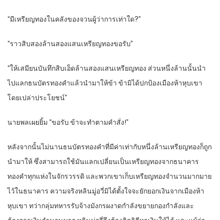
“มีเหรียญทองในคลังของจวนผู้ว่าการเท่าใด?”
“ราวสิบสองล้านสองแสนเหรียญทองขอรับ”
“ให้เสมียนบันทึกสิบเอ็ดล้านสองแสนเหรียญทอง ส่วนหนึ่งล้านนั้นนำ
ไปแลกธนบัตรทองคำแล้วนำมาให้ข้า ข้ามิได้ปกป้องเมืองห้าหุบเขา
โดยเปล่าประโยชน์”
นายพลเผยยิ้ม “ขอรับ ข้าจะทำตามคำสั่ง!”
หลังจากนั้นไม่นานธนบัตรทองคำที่มีค่าเท่ากับหนึ่งล้านเหรียญทองก็ถูก
นำมาให้ ซึ่งสามารถใช้มันแลกเปลี่ยนเป็นเหรียญทองจากธนาคาร
ทองคำทุกแห่งในจักรวรรดิ และพวกเขาเก็บเหรียญทองจำนวนมากมาย
ไว้ในธนาคาร ความจริงหลินมู่อวี่มิได้ตั้งใจจะยักยอกเงินจากเมืองห้า
หุบเขา ทว่ากลุ่มทหารรับจ้างมังกรผงาดกำลังขยายกองกำลังและ