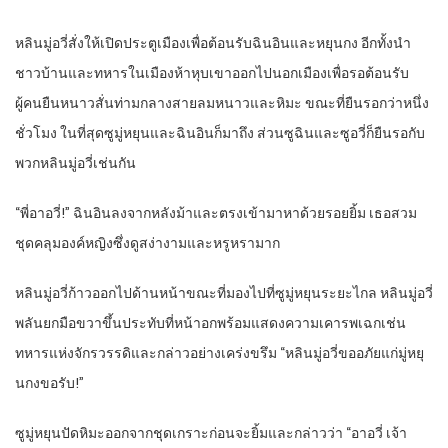
หลินมู่อวี่สั่งให้เปิดประตูเมืองเพื่อต้อนรับฉินอินและหยุนกง อีกทั้งนำ
ชาวบ้านและทหารในเมืองห้าหุบเขาออกไปนอกเมืองเพื่อรอต้อนรับ
ผู้คนยืนหนาวสั่นท่ามกลางสายลมหนาวและหิมะ ขณะที่ยืนรอกว่าหนึ่ง
ชั่วโมง ในที่สุดซูมู่หยุนและฉินอินก็มาถึง ส่วนซูฉินและซูอวี่ก็ยืนรอกับ
พวกหลินมู่อวี่เช่นกัน
“พี่อาอวี่!” ฉินอินลงจากหลังม้าและตรงเข้ามาหาด้วยรอยยิ้ม เธอสวม
ชุดคลุมองค์หญิงซึ่งดูสง่างามและหรูหรามาก
หลินมู่อวี่ก้าวออกไปด้านหน้าขณะที่มองไปที่ซูมู่หยุนระยะไกล หลินมู่อวี่
พลันยกมือขวาขึ้นประทับที่หน้าอกพร้อมแสดงความเคารพเฉกเช่น
ทหารแห่งจักรวรรดิและกล่าวอย่างเคร่งขรึม “หลินมู่อวี่ขออภัยแก่มู่หยุ
นกงขอรับ!”
ซูมู่หยุนปัดหิมะออกจากชุดเกราะก่อนจะยิ้มและกล่าวว่า “อาอวี่ เจ้า