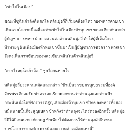
“เข้าไปในเมือง!”
ขณะที่ซูฉินกำลังตื่นตกใจ หลินมู่อวี่ก็เริ่มเคลื่อนไหว กองทหารค่ายเขา
เหินฉวยโอกาสนี้เคลื่อนทัพเข้าไปในเมืองห้าหุบเขา ขณะเดียวกันเหล่า
ผู้บัญชาการทหารม้าบางส่วนต่อต้านหลินมู่อวี่ ทำให้ผู้ที่เต็มใจจะ
ท้าทายซูฉินเพื่อเมืองห้าหุบเขาขึ้นมาเป็นผู้บัญชาการชั่วคราว พวกเขา
ยังคงเห็นภาพซ้อนของหลงเซียนหลินในตัวหลินมู่อวี่
“อาอวี่ เหตุใดเจ้าถึง…” ซูอวี่ถอนหายใจ
หลินมู่อวี่ประสานหมัดและกล่าว “ข้าเป็นราชบุตรบุญธรรมที่องค์
จักรพรรดิยอมรับ ข้าควรจะเรียกพวกท่านว่าท่านลุงและท่านป้า
กระนั้นเมื่อใดที่จักรวรรดิสูญเสียเมืองห้าหุบเขา ชีวิตของทหารทั้งสอง
หมื่นนายนั้นก็จะสูญเปล่า ข้าหวังว่าท่านลุงจะไตร่ตรองอีกครั้ง หลินมู่อ
วี่มิได้มีเจตนาจะก่อกบฏ ข้าเพียงไม่ต้องการให้ท่านลุงฝ่าฝืนพระ
ราชโองการของจักรพรรดิและกวาดล้างเมืองแห่งนี้”