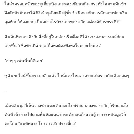
ไล่ล่าครอบครัวของหูเถี่ยหนิงและหลงเซียนหลิน กระทั่งไล่ตามทันข้า
จึงตัดหัวมันมาได้ หึ! เจ้าหูเถี่ยหนิงผู้ชั่วช้า คิดจะทำการลักลอบฟอกเงิน
สุดท้ายก็ต้องตาย เป็นอย่างไรบ้างเล่าของขวัญแด่องค์จักรพรรดิ?”
ฉินอินที่ตกตะลึงกับสิ่งที่อยู่ในกล่องเริ่มตั้งสติได้ นางสงบอารมณ์ก่อน
เอ่ยขึ้น “เชื่อข้าเถิด ว่าเสด็จพ่อต้องพึงพอใจมากเป็นแน่”
“ฮ่าๆๆ เช่นนั้นก็ดีเลย”
ซูฉินยกไวน์ขึ้นกระดกอีกแล้ว ไวน์แดงไหลลงอาบแก้มราวกับเลือดสดๆ
…
เมื่อหลินมู่อวี่เห็นจางซ่านทงเดินออกไปพร้อมกล่องของขวัญก็รีบตามไป
ทันที เท้าย่างไปตามพื้นหิมะหนากระทั่งก่อนถึงจวนผู้ว่าการหลินมู่อวี่ก็
ตะโกน “แม่ทัพจาง โปรดรอสักประเดี๋ยว”