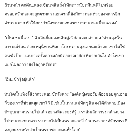
ถ้วนหน้า ตกดึก…หลงเซียนหลินสั่งให้ทหารนับหมื่นหนีไปพร้อม
ครอบครัวก่อนจะถูกตามล่า นอกจากนี้ยังมีการถอนตัวของทหารอีก
จำนวนมาก ทำให้กองกำลังของมณฑลชางหนานตอนนี้บกพร่อง”
“เป็นเช่นนี้เอง…” ฉินอินยิ้มมองหลินมู่อวี่ก่อนจะกล่าวต่อ “ท่านลุงนั้น
อารมณ์ร้อน ด้วยเหตุนี้ท่านพี่อย่าโกรธท่านลุงเลยนะเจ้าคะ เขาไม่ใช่
คนชั่วร้าย…แค่บางครั้งความภักดีต่ออาณาจักรที่มากเกินไปทำให้เขา
แยกไม่ออกว่าสิ่งใดถูกหรือผิด”
“อืม…ข้ารู้อยู่แล้ว”
ทันใดนั้นเฟิงจี้สิงก็กระแอมขัดจังหวะ “องค์หญิงขอรับ ต้องขอบคุณอาอ
วี่ของเราที่ช่วยหยุดเขาไว้ มิเช่นนั้นท่านแม่ทัพซูฉินคงได้ทำลายเมือง
ห้าหุบเขาจนราบไปแล้ว อย่างที่พระองค์รู้…เราล้มเลิกการฆ่าล้างบาง
ไปนานหลายทศวรรษ หากไม่เป็นเพราะอาอวี่ ข้าเกรงว่าองค์จักรพรรดิ
คงถูกตราหน้าว่าเป็นทรราชจากคนทั้งโลก”