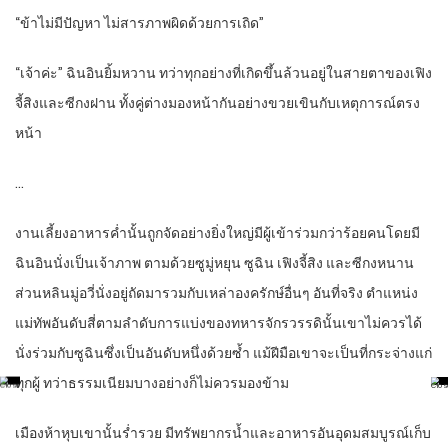
“ข้าไม่มีปัญหา ไม่สารภาพผิดด้วยการเถิด”
“เจ้าค่ะ” ฉินอินยิ้มหวาน ทว่าทุกอย่างที่เกิดขึ้นล้วนอยู่ในสายตาของเฟิง
จี้สิงและซีกงฝาน ทั้งคู่ต่างมองหน้ากันอย่างขวยเขินกับเหตุการณ์ตรง
หน้า
…
งานเลี้ยงอาหารค่ำนั้นถูกจัดอย่างยิ่งใหญ่มีผู้เข้าร่วมกว่าร้อยคนโดยมี
ฉินอินนั่งเป็นเจ้าภาพ ตามด้วยซูมู่หยุน ซูฉิน เฟิงจี้สิง และซีกงหนาน
ส่วนหลินมู่อวี่นั่งอยู่ถัดมารวมกับเหล่าองครักษ์อื่นๆ อันที่จริง ตำแหน่ง
แม่ทัพอันดับสี่ตามลำดับการแบ่งของทหารจักรวรรดินั้นเขาไม่ควรได้
นั่งร่วมกับซูฉินซึ่งเป็นอันดับหนึ่งด้วยซ้ำ แม้ฝีมือเขาจะเป็นที่กระจ่างแก่
ทุกผู้ ทว่าธรรมเนียมบางอย่างก็ไม่ควรมองข้าม
เมืองห้าหุบเขานั้นร่ำรวย มีทรัพยากรน้ำและอาหารอันอุดมสมบูรณ์เก็บ