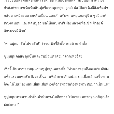
ระเบียบและคัดเลือกทหารใหม่อย่าให้มีข้อผิดพลาดเป็นอันขาด กอง
กำลังค่ายเขาเหินที่หลินมู่อวี่ควบคุมอยู่จะถูกส่งต่อให้แก่เฟิงจี้สิงเพื่อนำ
กลับมาเหมืองหลวงหลันเยี่ยน และสำหรับท่านหยุนกง ซูฉิน ซูอวี่ องค์
หญิงฉินอิน และหลินมู่อวี่ ขอให้กลับมาที่เมืองหลวงเพื่อเข้าเฝ้าองค์
จักรพรรดิด้วย”
“ท่านผู้เฒ่ารับไปขอรับ!” ว่าจบเฟิงจี้สิงก็ส่งต่อม้วนคำสั่ง
ซูมู่หยุนค่อยๆ ลุกขึ้นและรับม้วนคำสั่งมาจากเฟิงจี้สิง
เฟิงจี้เดินมาช่วยพยุงแขนซูมู่หยุนพลางยิ้ม “ท่านกงหยุนถึงจะแก่แต่ก็ยัง
แข็งแรงนะขอรับ ถึงจะเป็นงานที่ลำบากสักหน่อย ต่อเมื่อแล้วเสร็จท่าน
ก็จะได้ไปเมืองหลันเยี่ยนเสียที องค์จักรพรรดิต้องพอพระทัยมากเป็นแน่”
ซูมู่หยุนประสานกำปั้นคำนับทางไปอีกทาง “เป็นพระมหากรุณาธิคุณยิ่ง
พ่ะย่ะค่ะ!”