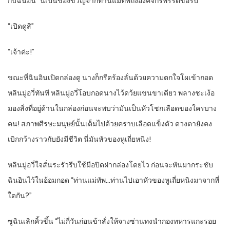
กับฉินอิน “นี่เป็นของขวัญจากท่านแม่ทัพถึงองค์จักรพรรดิขอรับ”
“เปิดดูสิ”
“เจ้าค่ะ!”
ขณะที่ฉินอินเปิดกล่องดู นางก็กรีดร้องลั่นด้วยความตกใจโผเข้ากอด
หลินมู่อวี่ทันที หลินมู่อวี่โอบกอดนางไว้ดว้ยแขนขาเดียว พลางชะเง้อ
มองสิ่งที่อยู่ด้านในกล่องก่อนจะพบว่ามันเป็นหัวโชกเลือดของใครบาง
คน! สภาพศีรษะมนุษย์นั้นเต็มไปด้วยคราบเลือดแข็งตัว ดวงตายังคง
เบิกกว้างราวกับยังมีชีวิต นี่มันหัวของหูเถี่ยหนิง!
หลินมู่อวี่ใจสั่นระรัวรีบใช้มือปิดฝากล่องโดยไว ก่อนจะหันมากระชับ
ฉินอินไว้ในอ้อมกอด “ท่านแม่ทัพ…ท่านไปเอาหัวของหูเถี่ยหนิงมาจากที่
ใดกัน?”
ซูฉินเลิกคิ้วขึ้น “ไม่กี่วันก่อนข้าสั่งให้จางซ่านทงนำกองทหารแกะรอย