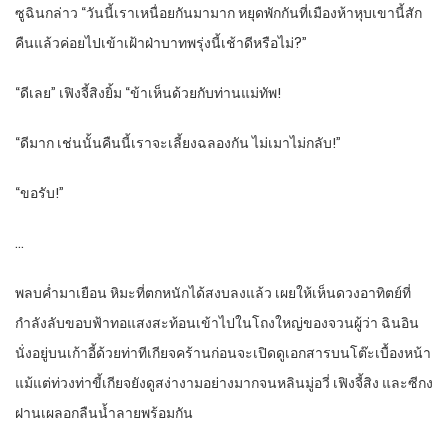
ซูฉินกล่าว “วันนี้เราเหนื่อยกันมามาก หยุดพักกันที่เมืองห้าหุบเขานี้สัก
คืนแล้วค่อยไปเข้าเฝ้าฝ่าบาทพรุ่งนี้เช้าดีหรือไม่?”
“ดีเลย” เฟิงจี้สิงยิ้ม “ข้าเห็นด้วยกับท่านแม่ทัพ!
“ดีมาก เช่นนั้นคืนนี้เราจะเลี้ยงฉลองกัน ไม่เมาไม่กลับ!”
“ขอรับ!”
…
พลบค่ำมาเยือน หิมะที่ตกหนักได้สงบลงแล้ว เผยให้เห็นดวงอาทิตย์ที่
กำลังลับขอบฟ้าทอแสงสะท้อนเข้าไปในโถงใหญ่ของจวนผู้ว่า ฉินอิน
นั่งอยู่บนเก้าอี้ด้วยท่าทีเกียจคร้านก่อนจะเปิดดูเอกสารบนโต๊ะเบื้องหน้า
แม้แต่ท่วงท่าขี้เกียจยังดูสง่างามอย่างมากจนหลินมู่อวี่ เฟิงจี้สิง และซีกง
ฝานเผลอกลืนน้ำลายพร้อมกัน