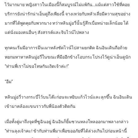
ไว้มากมาย หญิงสาวในเมืองนี้ก็สมบูรณ์ไม่แพ้กัน…แม้แต่สาวใช้ที่คอย
บริการยังน่ารักน่าเอ็นดูถึงเพียงนี้ จางเหว่ยกับหลัวเลี่ยมีความสุขอย่าง
มากที่ได้พูดคุยกับพวกนาง ทว่าหลินมู่อวี่นั้นรู้สึกเบื่อหน่ายเล็กน้อย ได้
แต่นั่งมองคนอื่นๆ สังสรรค์และจิบไวน์ไปพลาง
ทุกคนเริ่มมีอาการมึนเมาหลังซัดไวน์ไปสามยกติด ฉินอินเดินถือถ้วย
หยกมหาหาหลินมู่อวี่ในขณะที่มืออีกข้างโอบกระโปรงไว้ดูน่าเอ็นดูนัก
“ท่านพี่เราไม่ขอโทษกันเถิดเจ้าค่ะ!”
“อืม”
หลินมู่อวี่วางกระบี่ไว้บนโต๊ะก่อนจะหยิบแก้วไวน์และลุกขึ้น ฉินอินเดิน
เข้ามาคล้องแขนราวกับพี่น้องตัวติดกัน
เมื่อทั้งคู่มาถึงจุดที่ซูฉินอยู่ ฉินอินก็ยิ้มชวนหลงใหลออกมาพลางกล่าว
“ท่านลุงเจ้าคะ! ข้ากับท่านพี่มาเพื่อขออภัยที่ได้ล่วงเกินไปก่อนหน้านี้