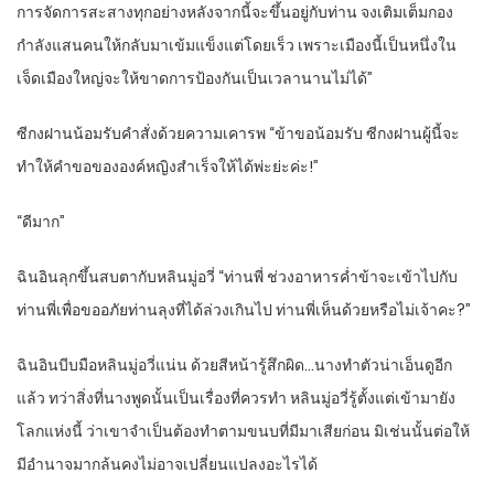
การจัดการสะสางทุกอย่างหลังจากนี้จะขึ้นอยู่กับท่าน จงเติมเต็มกอง
กำลังแสนคนให้กลับมาเข้มแข็งแต่โดยเร็ว เพราะเมืองนี้เป็นหนึ่งใน
เจ็ดเมืองใหญ่จะให้ขาดการป้องกันเป็นเวลานานไม่ได้”
ซีกงฝานน้อมรับคำสั่งด้วยความเคารพ “ข้าขอน้อมรับ ซีกงฝานผู้นี้จะ
ทำให้คำขอขององค์หญิงสำเร็จให้ได้พ่ะย่ะค่ะ!”
“ดีมาก”
ฉินอินลุกขึ้นสบตากับหลินมู่อวี่ “ท่านพี่ ช่วงอาหารค่ำข้าจะเข้าไปกับ
ท่านพี่เพื่อขออภัยท่านลุงที่ได้ล่วงเกินไป ท่านพี่เห็นด้วยหรือไม่เจ้าคะ?”
ฉินอินบีบมือหลินมู่อวี่แน่น ด้วยสีหน้ารู้สึกผิด…นางทำตัวน่าเอ็นดูอีก
แล้ว ทว่าสิ่งที่นางพูดนั้นเป็นเรื่องที่ควรทำ หลินมู่อวี่รู้ตั้งแต่เข้ามายัง
โลกแห่งนี้ ว่าเขาจำเป็นต้องทำตามขนบที่มีมาเสียก่อน มิเช่นนั้นต่อให้
มีอำนาจมากล้นคงไม่อาจเปลี่ยนแปลงอะไรได้