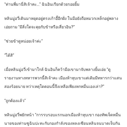
“ท่านพี่มานี่สิเจ้าคะ…” ฉินอินเรียกด้วยรอยยิ้ม
หลินมู่อวี่เดินมาหยุดอยู่ตรงเก้าอี้อีกฝั่ง ในมือยังถือหมวกเหล็กอยู่พลาง
เอ่ยถาม “มีสิ่งใดจะคุยกับข้าหรือเสี่ยวอิน?”
“ช่วยข้าดูหน่อยเจ้าค่ะ”
“ได้สิ”
เมื่อหลินมู่อวี่เข้ามาใกล้ ฉินอินก็คว้ามือเขามาจับพลางยิ้มเอ่ย “ดู
รายงานทางทหารพวกนี้สิเจ้าคะ เมืองห้าหุบเขาแต่เดิมมีทหารกว่าแสน
สองร้อยนาย ทว่าเหตุใดตอนนี้จึงเหลือเพียงหกหมื่นเองเล่า?”
“ถูกต้องแล้ว”
หลินมู่อวี่พยักหน้า “การรบรอบแรกนอกเมืองห้าหุบเขา กองทัพเจ็ดหมื่น
นายของท่านซูฉินปะทะกับกองกำลังของหลงเซียนหลินจนบาดเจ็บกัน