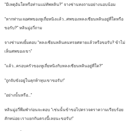
“มีเหตุอันใดหรือท่านแม่ทัพหลิน?” จางซ่านทงถามอย่างนอบน้อม
“หากท่านเจอศพของหูเถี่ยหนิงแล้ว…ศพของหลงเซียนหลินอยู่ที่ใดหรือ
ขอรับ?” หลินมู่อวี่ถาม
จางซ่านทงยิ้มตอบ “หลงเซียนหลินคนทรยศตายแล้วหรือขอรับ? ข้าไม่
เห็นศพของเขา”
“แล้ว…ครอบครัวของหูเถี่ยหนิงกับหลงเซียนหลินอยู่ที่ใด?”
“ถูกจับขังอยู่ในคุกห้าหุบเขาขอรับ!”
“อย่างนั้นหรือ…”
หลินมู่อวี่พึมพำก่อนจะตอบ “เช่นนั้นข้าขอไปตรวจตราความเรียบร้อย
สักหน่อย เราแยกกันตรงนี้เลยนะขอรับ!”