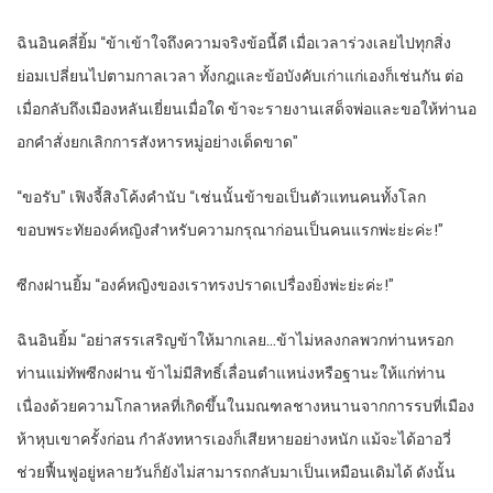
ฉินอินคลี่ยิ้ม “ข้าเข้าใจถึงความจริงข้อนี้ดี เมื่อเวลาร่วงเลยไปทุกสิ่ง
ย่อมเปลี่ยนไปตามกาลเวลา ทั้งกฎและข้อบังคับเก่าแก่เองก็เช่นกัน ต่อ
เมื่อกลับถึงเมืองหลันเยี่ยนเมื่อใด ข้าจะรายงานเสด็จพ่อและขอให้ท่านอ
อกคำสั่งยกเลิกการสังหารหมู่อย่างเด็ดขาด”
“ขอรับ” เฟิงจี้สิงโค้งคำนับ “เช่นนั้นข้าขอเป็นตัวแทนคนทั้งโลก
ขอบพระทัยองค์หญิงสำหรับความกรุณาก่อนเป็นคนแรกพ่ะย่ะค่ะ!”
ซีกงฝานยิ้ม “องค์หญิงของเราทรงปราดเปรื่องยิ่งพ่ะย่ะค่ะ!”
ฉินอินยิ้ม “อย่าสรรเสริญข้าให้มากเลย…ข้าไม่หลงกลพวกท่านหรอก
ท่านแม่ทัพซีกงฝาน ข้าไม่มีสิทธิ์เลื่อนตำแหน่งหรือฐานะให้แก่ท่าน
เนื่องด้วยความโกลาหลที่เกิดขึ้นในมณฑลชางหนานจากการรบที่เมือง
ห้าหุบเขาครั้งก่อน กำลังทหารเองก็เสียหายอย่างหนัก แม้จะได้อาอวี่
ช่วยฟื้นฟูอยู่หลายวันก็ยังไม่สามารถกลับมาเป็นเหมือนเดิมได้ ดังนั้น