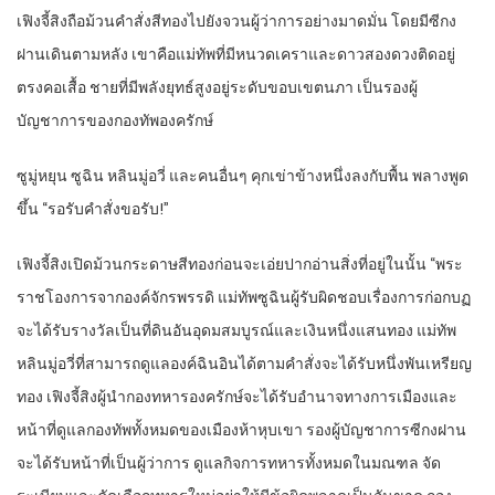
เฟิงจี้สิงถือม้วนคำสั่งสีทองไปยังจวนผู้ว่าการอย่างมาดมั่น โดยมีซีกง
ฝานเดินตามหลัง เขาคือแม่ทัพที่มีหนวดเคราและดาวสองดวงติดอยู่
ตรงคอเสื้อ ชายที่มีพลังยุทธ์สูงอยู่ระดับขอบเขตนภา เป็นรองผู้
บัญชาการของกองทัพองครักษ์
ซูมู่หยุน ซูฉิน หลินมู่อวี่ และคนอื่นๆ คุกเข่าข้างหนึ่งลงกับพื้น พลางพูด
ขึ้น “รอรับคำสั่งขอรับ!”
เฟิงจี้สิงเปิดม้วนกระดาษสีทองก่อนจะเอ่ยปากอ่านสิ่งที่อยู่ในนั้น “พระ
ราชโองการจากองค์จักรพรรดิ แม่ทัพซูฉินผู้รับผิดชอบเรื่องการก่อกบฏ
จะได้รับรางวัลเป็นที่ดินอันอุดมสมบูรณ์และเงินหนึ่งแสนทอง แม่ทัพ
หลินมู่อวี่ที่สามารถดูแลองค์ฉินอินได้ตามคำสั่งจะได้รับหนึ่งพันเหรียญ
ทอง เฟิงจี้สิงผู้นำกองทหารองครักษ์จะได้รับอำนาจทางการเมืองและ
หน้าที่ดูแลกองทัพทั้งหมดของเมืองห้าหุบเขา รองผู้บัญชาการซีกงฝาน
จะได้รับหน้าที่เป็นผู้ว่าการ ดูแลกิจการทหารทั้งหมดในมณฑล จัด