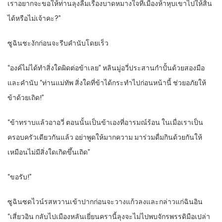
เราอยากจะขอให้ท่านลุงลืมเรื่องบาดหมางใจที่เมืองห้าหุบเขาไปให้สิ้น
ได้หรือไม่เจ้าคะ?”
ซูฉินชะงักก่อนจะรีบคำนับโดยเร็ว
“องค์ไม่ได้ทำสิ่งใดผิดต่อข้าเลย” หลินมู่อวี่ประสานกำปั้นด้วยสองมือ
และคำนับ “ท่านแม่ทัพ สิ่งใดที่ข้าได้กระทำไปก่อนหน้านี้ ช่วยอภัยให้
ข้าด้วยเถิด!”
“ข้าทราบแล้วอาอวี่ ตอนนั้นเป็นข้าเองที่อารมณ์ร้อน ในเมื่อเราเป็น
ครอบครัวเดียวกันแล้ว อย่าพูดให้มากความ มาร่วมดื่มกินด้วยกันให้
เหมือนไม่มีสิ่งใดเกิดขึ้นเถิด”
“ขอรับ!”
ซูฉินซดไวน์รสหวานเข้าปากก่อนจะวางแก้วลงและกล่าวแก่ฉินอิน
“เสี่ยวอิน กลับไปเมืองหลันเยี่ยนครานี้ลุงจะไม่ไปพบจักรพรรดิมือเปล่า