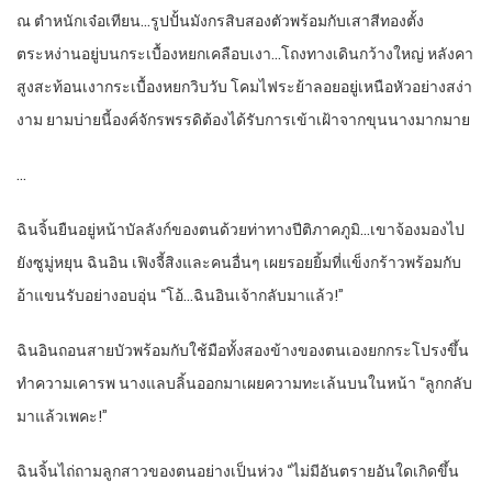
ณ ตำหนักเจ๋อเทียน…รูปปั้นมังกรสิบสองตัวพร้อมกับเสาสีทองตั้ง
ตระหง่านอยู่บนกระเบื้องหยกเคลือบเงา…โถงทางเดินกว้างใหญ่ หลังคา
สูงสะท้อนเงากระเบื้องหยกวิบวับ โคมไฟระย้าลอยอยู่เหนือหัวอย่างสง่า
งาม ยามบ่ายนี้องค์จักรพรรดิต้องได้รับการเข้าเฝ้าจากขุนนางมากมาย
…
ฉินจิ้นยืนอยู่หน้าบัลลังก์ของตนด้วยท่าทางปีติภาคภูมิ…เขาจ้องมองไป
ยังซูมู่หยุน ฉินอิน เฟิงจี้สิงและคนอื่นๆ เผยรอยยิ้มที่แข็งกร้าวพร้อมกับ
อ้าแขนรับอย่างอบอุ่น “โอ้…ฉินอินเจ้ากลับมาแล้ว!”
ฉินอินถอนสายบัวพร้อมกับใช้มือทั้งสองข้างของตนเองยกกระโปรงขึ้น
ทำความเคารพ นางแลบลิ้นออกมาเผยความทะเล้นบนในหน้า “ลูกกลับ
มาแล้วเพคะ!”
ฉินจิ้นไถ่ถามลูกสาวของตนอย่างเป็นห่วง “ไม่มีอันตรายอันใดเกิดขึ้น