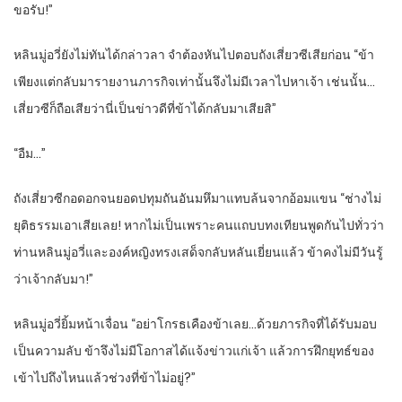
ขอรับ!”
หลินมู่อวี่ยังไม่ทันได้กล่าวลา จำต้องหันไปตอบถังเสี่ยวซีเสียก่อน “ข้า
เพียงแต่กลับมารายงานภารกิจเท่านั้นจึงไม่มีเวลาไปหาเจ้า เช่นนั้น…
เสี่ยวซีก็ถือเสียว่านี่เป็นข่าวดีที่ข้าได้กลับมาเสียสิ”
“อืม…”
ถังเสี่ยวซีกอดอกจนยอดปทุมถันอันมหึมาแทบล้นจากอ้อมแขน “ช่างไม่
ยุติธรรมเอาเสียเลย! หากไม่เป็นเพราะคนแถบบทงเทียนพูดกันไปทั่วว่า
ท่านหลินมู่อวี่และองค์หญิงทรงเสด็จกลับหลันเยี่ยนแล้ว ข้าคงไม่มีวันรู้
ว่าเจ้ากลับมา!”
หลินมู่อวี่ยิ้มหน้าเจื่อน “อย่าโกรธเคืองข้าเลย…ด้วยภารกิจที่ได้รับมอบ
เป็นความลับ ข้าจึงไม่มีโอกาสได้แจ้งข่าวแก่เจ้า แล้วการฝึกยุทธ์ของ
เข้าไปถึงไหนแล้วช่วงที่ข้าไม่อยู่?”