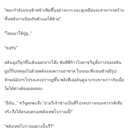
“พละกำลังแขนซ้ายข้าเพิ่มขึ้นอย่างมาก และดูเหมือนจะสามารถสร้าง
ชั้นพลังงานป้องกันตัวเองได้ด้วย”
“ไหนมาให้ปู่ดู…”
“ขอรับ”
หลินมู่อวี่ลุกขึ้นเดินออกจากโต๊ะ ทันทีที่ก้าวไปหาชวีฉูทั้งร่างของหลิน
มู่อวี่ก็ปกคลุมไปด้วยพลังแห่งความอาฆาต ในขณะที่แขนซ้ายมีรูป
ลักษณ์มังกรโปร่งแสงปรากฏขึ้น พลังที่เอ่อล้นดูน่าเกรงขามราวกับเมื่อ
ใดได้ต่างต้องยอมสยบ
“นี่มัน…” ชวีฉูตกตะลึง “อาอวี่เจ้าช่างเป็นที่โปรดปรานของสวรรค์เสีย
จริง ถึงได้ครอบครองพลังเทพโบราณนี้!”
“พลังเทพโบราณอย่างนั้นรึ?”