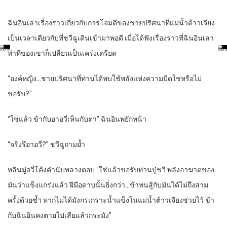
ฉินอินเล่าเรื่องราวเกี่ยวกับการโจมตีของชายปริศนาที่แม่น้ำต้าวเจียง
เป็นเวลาเดียวกับที่ชวีฉูเดินเข้ามาพอดี เมื่อได้ฟังเรื่องราวที่ฉินอินเล่า
ท่าทีของเขาก็เปลี่ยนเป็นเคร่งเครียด
“องค์หญิง…ชายปริศนาที่ท่านได้พบใช้พลังแห่งความมืดใช่หรือไม่
ขอรับ?”
“ใช่แล้ว ข้ากับอาอวี่เห็นกับตา” ฉินอินพยักหน้า
“จริงรึอาอวี่?” ชวีฉูถามย้ำ
หลินมู่อวี่โค้งคำนับพลางตอบ “ใช่แล้วขอรับท่านปู่ชวี พลังอาฆาตของ
มันว่าแข็งแกร่งแล้ว ฝีมือดาบนั้นยิ่งกว่า…ข้าทนสู้กับมันได้ไม่ถึงสาม
ครั้งด้วยซ้ำ หากไม่ได้มังกรเกราะน้ำแข็งในแม่น้ำต้าวเจียงช่วยไว้ ข้า
กับฉินอินคงตายไปเสียแล้วกระมัง”