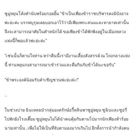
ซูมู่หยุนโค้งคำนับพร้อมรอยยิ้ม “ข้าเป็นเพียงข้าราชบริพารคงมิบังอาจ
พ่ะย่ะค่ะ บรรพบุรุษเคยบอกเอาไว้ว่ามีเพียงพระสนมและทายาทเท่านั้น
จึงจะสามารถอาศัยในตำหนักได้ ขอเพียงข้าได้พักพิงอยู่ในเมืองหลวง
แห่งนี้ก็พอแล้วพ่ะย่ะค่ะ”
“เช่นนั้นก็ตามใจท่าน ทว่าคืนนี้เรามีงานเลี้ยงสังสรรค์ ณ โถงกลางแห่ง
นี้ ท่านหยุนกงสามารถมาเข้าร่วมและดื่มกินกับข้าได้นะขอรับ”
“ข้าพระองค์น้อมรับคำเชิญชวนพ่ะย่ะค่ะ!”
…
ในช่วงบ่าย ฉินเหลยนำกลุ่มองครักษ์อวี้หลินพาซูมู่หยุน ซูฉินและซูอวี่
ไปพักยังโรงเตี๊ยม ซูมู่หยุนไม่ได้นำคนคุ้มกันตามไปมากนักเพียงห้าร้อย
นายเท่านั้น…เพื่อไม่ให้เป็นที่จับตามองมากเกินไป อีกทั้งการนำกำลังคน