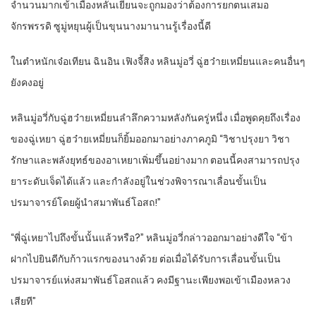
จำนวนมากเข้าเมืองหลันเยี่ยนจะถูกมองว่าต้องการยกตนเสมอ
จักรพรรดิ ซูมู่หยุนผู้เป็นขุนนางมานานรู้เรื่องนี้ดี
ในตำหนักเจ๋อเทียน ฉินอิน เฟิงจี้สิง หลินมู่อวี่ ฉู่ฮว๋ายเหมี่ยนและคนอื่นๆ
ยังคงอยู่
หลินมู่อวี่กับฉู่ฮว๋ายเหมี่ยนลำลึกความหลังกันครู่หนึ่ง เมื่อพูดคุยถึงเรื่อง
ของฉู่เหยา ฉู่ฮว๋ายเหมี่ยนก็ยิ้มออกมาอย่างภาคภูมิ “วิชาปรุงยา วิชา
รักษาและพลังยุทธ์ของอาเหยาเพิ่มขึ้นอย่างมาก ตอนนี้คงสามารถปรุง
ยาระดับเจ็ดได้แล้ว และกำลังอยู่ในช่วงพิจารณาเลื่อนขั้นเป็น
ปรมาจารย์โดยผู้นำสมาพันธ์โอสถ!”
“พี่ฉู่เหยาไปถึงขั้นนั้นแล้วหรือ?” หลินมู่อวี่กล่าวออกมาอย่างดีใจ “ข้า
ฝากไปยินดีกับก้าวแรกของนางด้วย ต่อเมื่อได้รับการเลื่อนขั้นเป็น
ปรมาจารย์แห่งสมาพันธ์โอสถแล้ว คงมีฐานะเพียงพอเข้าเมืองหลวง
เสียที”