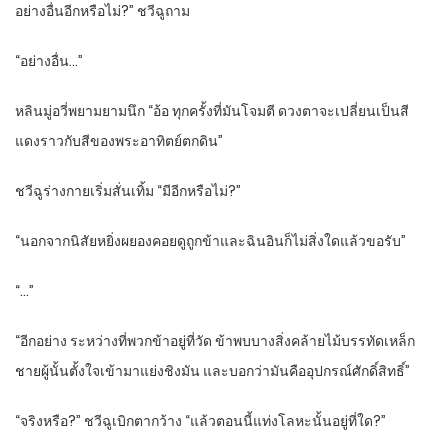
อย่างอื่นอีกหรือไม่?” ชวีฉูถาม
“อย่างอื่น…”
หลินมู่อวี่พยามยามนึก “อ้อ ทุกครั้งที่มันโจมตี ดวงตาจะเปลี่ยนเป็นสี
แดงราวกับสีของพระอาทิตย์ตกดิน”
ชวีฉูร่างกายเริ่มสั่นเทิ้ม “มีอีกหรือไม่?”
“นอกจากนิสัยหยิ่งผยองคอยดูถูกข้าและฉินอินก็ไม่สิ่งใดแล้วขอรับ”
“…”
“อีกอย่าง ระหว่างที่พวกข้าอยู่ที่วัด ข้าพบบางสิ่งคล้ายไม้บรรทัดเหล็ก
ชายผู้นั้นตั้งใจเข้ามาแย่งชิงมัน และบอกว่ามันคืออุปกรณ์ศักดิ์สิทธิ์”
“จริงหรือ?” ชวีฉูเบิกตากว้าง “แล้วตอนนี้แท่งโลหะนั้นอยู่ที่ใด?”