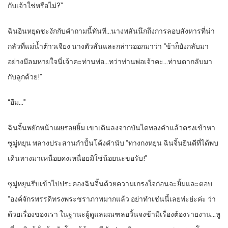
กับเจ้าใช่หรือไม่?”
ฉินอินหยุดชะงักกับคำถามนี้ทันที…นางพลันนึกถึงการลอบสังหารที่น่า
กลัวที่แม่น้ำต้าวเจียง นางตัวสั่นและกล่าวออกมาว่า “ข้าก็ยังกลับมา
อย่างมีลมหายใจนี่เจ้าคะท่านพ่อ…ทว่าท่านพ่อเจ้าคะ…ท่านตากลับมา
กับลูกด้วย!”
“อืม…”
ฉินจิ้นพยักหน้าเผยรอยยิ้ม เขาเดินลงจากบันไดทองคำแล้วตรงเข้าหา
ซูมู่หยุน พลางประสานกำปั้นโค้งคำนับ “ทางกงหยุน ฉินจิ้นยินดีที่ได้พบ
เดินทางมาเหนื่อยคงเหนื่อยมิใช่น้อยนะขอรับ!”
ซูมู่หยุนรีบเข้าไปประคองฉินจิ้นด้วยความเกรงใจก่อนจะยิ้มและตอบ
“องค์จักรพรรดิทรงพระชราภาพมากแล้ว อย่าทำเช่นนี้เลยพ่ะย่ะค่ะ ว่า
ด้วยเรื่องของเรา ในฐานะผู้ดูแลมณฑลอวิ้นจงข้ามีเรื่องต้องรายงาน…หู