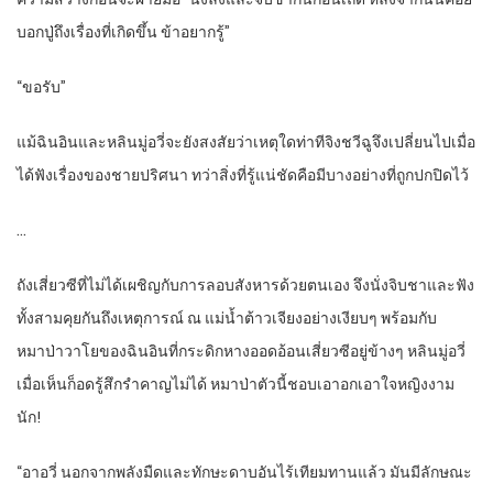
บอกปู่ถึงเรื่องที่เกิดขึ้น ข้าอยากรู้”
“ขอรับ”
แม้ฉินอินและหลินมู่อวี่จะยังสงสัยว่าเหตุใดท่าทีจิงชวีฉูจึงเปลี่ยนไปเมื่อ
ได้ฟังเรื่องของชายปริศนา ทว่าสิ่งที่รู้แน่ชัดคือมีบางอย่างที่ถูกปกปิดไว้
…
ถังเสี่ยวซีที่ไม่ได้เผชิญกับการลอบสังหารด้วยตนเอง จึงนั่งจิบชาและฟัง
ทั้งสามคุยกันถึงเหตุการณ์ ณ แม่น้ำต้าวเจียงอย่างเงียบๆ พร้อมกับ
หมาป่าวาโยของฉินอินที่กระดิกหางออดอ้อนเสี่ยวซีอยู่ข้างๆ หลินมู่อวี่
เมื่อเห็นก็อดรู้สึกรำคาญไม่ได้ หมาป่าตัวนี้ชอบเอาอกเอาใจหญิงงาม
นัก!
“อาอวี่ นอกจากพลังมืดและทักษะดาบอันไร้เทียมทานแล้ว มันมีลักษณะ