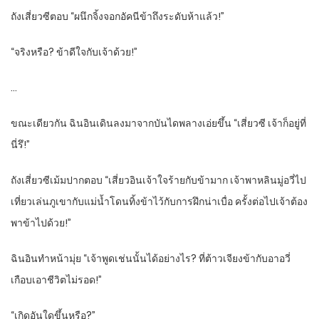
ถังเสี่ยวซีตอบ “ผนึกจิ้งจอกอัคนีข้าถึงระดับห้าแล้ว!”
“จริงหรือ? ข้าดีใจกับเจ้าด้วย!”
…
ขณะเดียวกัน ฉินอินเดินลงมาจากบันไดพลางเอ่ยขึ้น “เสี่ยวซี เจ้าก็อยู่ที่
นี่รึ!”
ถังเสี่ยวซีเม้มปากตอบ “เสี่ยวอินเจ้าใจร้ายกับข้ามาก เจ้าพาหลินมู่อวี่ไป
เที่ยวเล่นภูเขากับแม่น้ำโดนทิ้งข้าไว้กับการฝึกน่าเบื่อ ครั้งต่อไปเจ้าต้อง
พาข้าไปด้วย!”
ฉินอินทำหน้ามุ่ย “เจ้าพูดเช่นนั้นได้อย่างไร? ที่ต้าวเจียงข้ากับอาอวี่
เกือบเอาชีวิตไม่รอด!”
“เกิดอันใดขึ้นหรือ?”