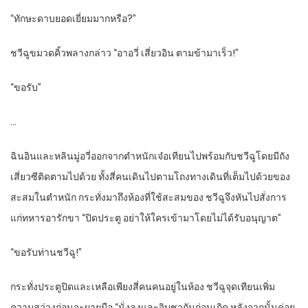
“ทักษะดาบยอดเยี่ยมมากหรือ?”
ชวีฉูขมวดคิ้วพลางกล่าว “อาอวี่ เสี่ยวอิน ตามข้ามาเร็ว!”
“ขอรับ”
…
ฉินอินและหลินมู่อวี่ออกจากตำหนักเจ๋อเทียนไปพร้อมกับชวีฉูโดยมีถัง
เสี่ยวซีติดตามไปด้วย ทั้งสี่คนเดินไปตามโถงทางเดินที่เต็มไปด้วยของ
สะสมในตำหนัก กระทั่งมาถึงห้องที่ใช้สะสมของ ชวีฉูจึงหันไปสั่งการ
แก่ทหารอารักขา “ปิดประตู อย่าให้ใครเข้ามาโดยไม่ได้รับอนุญาต”
“ขอรับท่านชวีฉู!”
กระทั่งประตูปิดและเหลือเพียงสี่คนคนอยู่ในห้อง ชวีฉูจุดเทียนเพิ่ม
ความสว่างก่อนจะผายมือ “นั่งลงและจิบชากันก่อนเถิด หลังจากนั้นค่อย