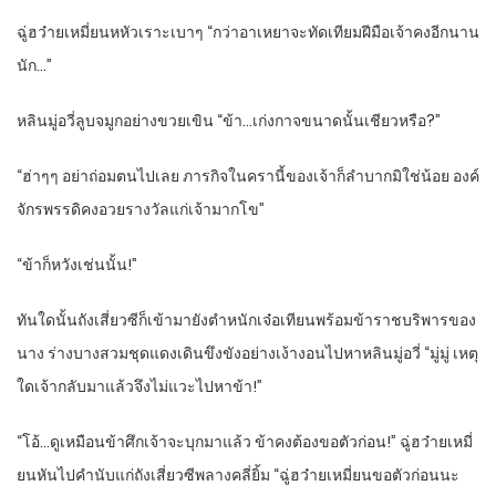
ฉู่ฮว๋ายเหมี่ยนหหัวเราะเบาๆ “กว่าอาเหยาจะทัดเทียมฝีมือเจ้าคงอีกนาน
นัก…”
หลินมู่อวี่ลูบจมูกอย่างขวยเขิน “ข้า…เก่งกาจขนาดนั้นเชียวหรือ?”
“ฮ่าๆๆ อย่าถ่อมตนไปเลย ภารกิจในครานี้ของเจ้าก็ลำบากมิใช่น้อย องค์
จักรพรรดิคงอวยรางวัลแก่เจ้ามากโข”
“ข้าก็หวังเช่นนั้น!”
ทันใดนั้นถังเสี่ยวซีก็เข้ามายังตำหนักเจ๋อเทียนพร้อมข้าราชบริพารของ
นาง ร่างบางสวมชุดแดงเดินขึงขังอย่างเง้างอนไปหาหลินมู่อวี่ “มู่มู่ เหตุ
ใดเจ้ากลับมาแล้วจึงไม่แวะไปหาข้า!”
“โอ้…ดูเหมือนข้าศึกเจ้าจะบุกมาแล้ว ข้าคงต้องขอตัวก่อน!” ฉู่ฮว๋ายเหมี่
ยนหันไปคำนับแก่ถังเสี่ยวซีพลางคลี่ยิ้ม “ฉู่ฮว๋ายเหมี่ยนขอตัวก่อนนะ