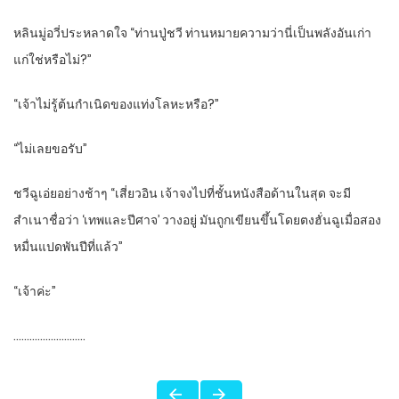
หลินมู่อวี่ประหลาดใจ “ท่านปู่ชวี ท่านหมายความว่านี่เป็นพลังอันเก่า
แก่ใช่หรือไม่?”
“เจ้าไม่รู้ต้นกำเนิดของแท่งโลหะหรือ?”
“ไม่เลยขอรับ”
ชวีฉูเอ่ยอย่างช้าๆ “เสี่ยวอิน เจ้าจงไปที่ชั้นหนังสือด้านในสุด จะมี
สำเนาชื่อว่า ‘เทพและปีศาจ’ วางอยู่ มันถูกเขียนขึ้นโดยตงฮั่นฉูเมื่อสอง
หมื่นแปดพันปีที่แล้ว”
“เจ้าค่ะ”
………………………