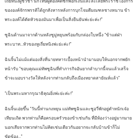
เถี่ยหนิงผู้ชั่วช้า นักโทษผู้ต้องคดีซักฟอกเงินและละเลยพระราชโองการ
ขององค์จักรพรรดิได้ถูกสังหารหลังการบุกโจมตีมณฑลชางหนาน ข้า
พระองค์ได้ตัดหัวของมันมาเพื่อเป็นสิ่งยืนยันพ่ะย่ะค่ะ!”
ซูฉินด้านมาจากด้านหลังซูมู่หยุนพร้อมกับกล่องใบหนึ่ง “ข้าแต่ฝ่า
พระบาท…หัวของหูเถี่ยหนิงพ่ะย่ะค่ะ!”
ฉินจิ้นไม่แม้แต่มองสิ่งที่นายทหารเบื้องหน้านำมามอบให้นอกจากพยัก
หน้ารับ “ขอบคุณแม่ทัพซูฉินที่ทำภารกิจอันยากลำบากนี้จนแล้วเสร็จ
ข้าจะมอบรางวัลให้หลังจากท่านกลับถึงเมืองหยาดสายัณห์แล้ว”
“เป็นพระมหากรุณาธิคุณยิ่งพ่ะย่ะค่ะ!”
ฉินจิ้นเอ่ยขึ้น “วันนี้ท่านกงหยุน แม่ทัพซูฉินและซูอวี่พักอยู่ตำหนักเจ๋อ
เทียนเถิด พวกท่านก็คือครอบครัวของข้าเช่นกัน ที่มีห้องว่างอยู่มากมาย
นอกเสียจากพวกท่านไม่คิดเช่นเดียวกันอยากจะกลับบ้านข้าก็ไม่
ขัดข้อง…”