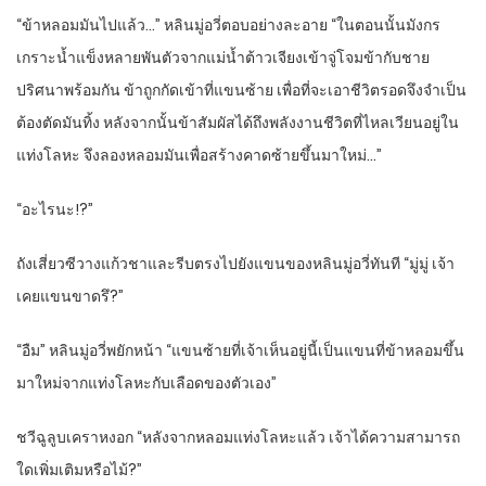
“ข้าหลอมมันไปแล้ว…” หลินมู่อวี่ตอบอย่างละอาย “ในตอนนั้นมังกร
เกราะน้ำแข็งหลายพันตัวจากแม่น้ำต้าวเจียงเข้าจู่โจมข้ากับชาย
ปริศนาพร้อมกัน ข้าถูกกัดเข้าที่แขนซ้าย เพื่อที่จะเอาชีวิตรอดจึงจำเป็น
ต้องตัดมันทิ้ง หลังจากนั้นข้าสัมผัสได้ถึงพลังงานชีวิตที่ไหลเวียนอยู่ใน
แท่งโลหะ จึงลองหลอมมันเพื่อสร้างคาดซ้ายขึ้นมาใหม่…”
“อะไรนะ!?”
ถังเสี่ยวซีวางแก้วชาและรีบตรงไปยังแขนของหลินมู่อวี่ทันที “มู่มู่ เจ้า
เคยแขนขาดรึ?”
“อืม” หลินมู่อวี่พยักหน้า “แขนซ้ายที่เจ้าเห็นอยู่นี้เป็นแขนที่ข้าหลอมขึ้น
มาใหม่จากแท่งโลหะกับเลือดของตัวเอง”
ชวีฉูลูบเคราหงอก “หลังจากหลอมแท่งโลหะแล้ว เจ้าได้ความสามารถ
ใดเพิ่มเติมหรือไม้?”