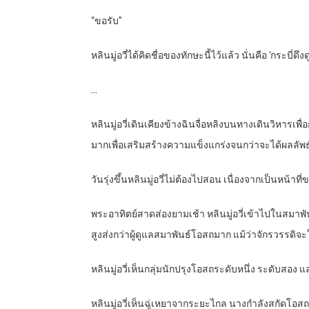
“ขอรับ”
หลินมู่อวี่ได้คิดชื่อของทักษะนี้ไว้แล้ว นั่นคือ ‘กระบี่ดึ
…
หลินมู่อวี่เดินเคียงข้างฉินจื่อหลิงบนทางเดินวิหารเพื
มากเพื่อเสริมสร้างความแข็งแกร่งจนกว่าจะได้ผลลัพธ์ที
วันรุ่งขึ้นหลินมู่อวี่ไม่ต้องไปสอน เนื่องจากเป็นหน้าท
พระอาทิตย์สาดส่องยามเช้า หลินมู่อวี่เข้าไปในสมาพันธ
สูงส่งกว่าผู้ดูแลสมาพันธ์โอสถมาก แม้ว่าจักรวรรดิจ
หลินมู่อวี่เห็นกลุ่มนักปรุงโอสถระดับหนึ่ง ระดับส
หลินมู่อวี่เห็นฉู่เหยาจากระยะไกล นางกำลังสกัดโอสถส