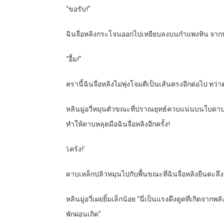
“ขอรับ!”
ฉินจื่อหลิงกระโจนออกไปเหยียบลงบนกำแพงหิน จากนั้นก็
“อื้ม!”
ครานี้ฉินจื่อหลิงไม่พุ่งโจมตีเป็นเส้นตรงอีกต่อไป ท
หลินมู่อวี่หมุนตัวขณะที่ปราณยุทธ์ควบแน่นบนใบดาบ 
ทำให้ดาบหลุดมือฉินจื่อหลิงอีกครั้ง!
‘เคร้ง!’
ดาบเหล็กปลิวหมุนไปกับพื้นขณะที่ฉินจื่อหลิงยืนตะลึงง
หลินมู่อวี่เผยยิ้มเล็กน้อย “นี่เป็นแรงดึงดูดที่เกิดจาก
พักผ่อนเถิด”