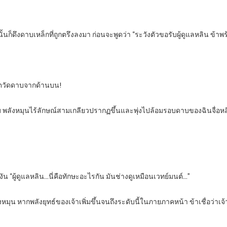
ดึงดาบเหล็กที่ถูกตรึงลงมา ก่อนจะพูดว่า “ระวังตัวขอรับผู้ดูแลหลิน ข้าพร้
ว่าตวัดดาบจากด้านบน!
พลังหมุนไร้ลักษณ์สามเกลียวปรากฏขึ้นและพุ่งไปล้อมรอบดาบของฉินจื่อหลิง
ัน “ผู้ดูแลหลิน…นี่คือทักษะอะไรกัน มันช่างดูเหมือนเวทย์มนต์…”
พลังหมุน หากพลังยุทธ์ของเจ้าเพิ่มขึ้นจนถึงระดับนี้ในภายภาคหน้า ข้าเชื่อว่าเจ