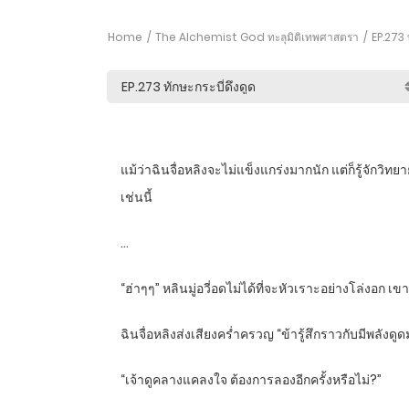
Home
The Alchemist God ทะลุมิติเทพศาสตรา
EP.273 ท
แม้ว่าฉินจื่อหลิงจะไม่แข็งแกร่งมากนัก แต่ก็รู้จักว
เช่นนี้
…
“ฮ่าๆๆ” หลินมู่อวี่อดไม่ได้ที่จะหัวเราะอย่างโล่งอก
ฉินจื่อหลิงส่งเสียงคร่ำครวญ “ข้ารู้สึกราวกับมีพลัง
“เจ้าดูคลางแคลงใจ ต้องการลองอีกครั้งหรือไม่?”