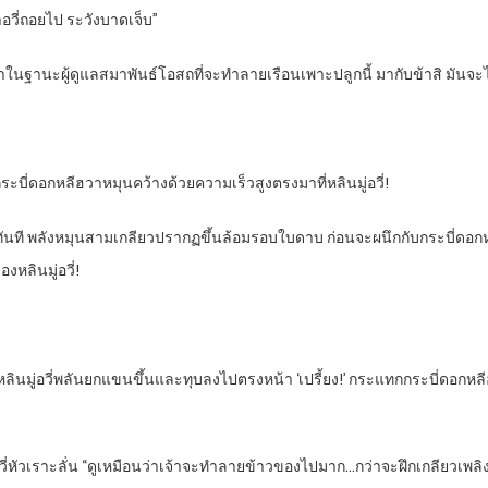
อวี่ถอยไป ระวังบาดเจ็บ”
ับเจ้าในฐานะผู้ดูแลสมาพันธ์โอสถที่จะทำลายเรือนเพาะปลูกนี้ มากับข้าสิ มันจะ
กระบี่ดอกหลีฮวาหมุนคว้างด้วยความเร็วสูงตรงมาที่หลินมู่อวี่!
มาทันที พลังหมุนสามเกลียวปรากฏขึ้นล้อมรอบใบดาบ ก่อนจะผนึกกับกระบี่ดอกห
งหลินมู่อวี่!
นมู่อวี่พลันยกแขนขึ้นและทุบลงไปตรงหน้า ‘เปรี้ยง!’ กระแทกกระบี่ดอกหลีฮว
อวี่หัวเราะลั่น “ดูเหมือนว่าเจ้าจะทำลายข้าวของไปมาก…กว่าจะฝึกเกลียวเพลิง