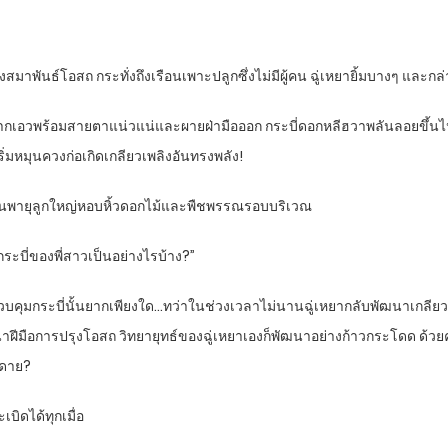
มาพันธ์โอสถ กระทั่งถึงเรือนเพาะปลูกซึ่งไม่มีผู้คน ฉู่เหยายิ้มบางๆ และกล่าว
มาจากเอวพร้อมสายตาแน่วแน่และผายฝ่ามือออก กระบี่ดอกหลีฮวาพลันลอยขึ้
ริ่มหมุนควงก่อเกิดเกลียวเพลิงอันทรงพลัง!
ป็นพายุลูกใหญ่หอบหิ้วดอกไม้และพืชพรรณรอบบริเวณ
ระบี่ของพี่สาวเป็นอย่างไรบ้าง?”
ฟควบคุมกระบี่นั้นยากเพียงใด…ทว่าในช่วงเวลาไม่นานฉู่เหยากลับพัฒนาเกลียวเ
นาฝีมือการปรุงโอสถ วิทยายุทธ์ของฉู่เหยาเองก็พัฒนาอย่างก้าวกระโดด ด้
ยดาย?
บิดได้ทุกเมื่อ