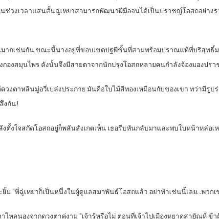
่วงเวลาแสนสั้นฉู่เหยาสามารถพัฒนาฝีมือจนได้เป็นปราชญ์โอสถอย่างรวดเร็ว ส
นาขึ้นมากเช่นกัน ขณะนี้นางอยู่ที่ขอบเขตปฐพีชั้นที่สามพร้อมปราณแท้ที่บริสุท
ลางกองสมุนไพร ดังนั้นจึงมีสายตาจากนักปรุงโอสถหลายคนกำลังจ้องมองปราช
้ดวงตาหลินมู่อวี่เปล่งประกาย มันคือใบไม้สีทองเหมือนกับของเขา ทว่ามีรูปร่าง
ึงกัน!
ำลังตั้งใจสกัดโอสถอยู่ก็พลันสังเกตเห็น เธอรีบหันกลับมาและพบใบหน้าหล่อเหลา
ละยิ้ม “พี่ฉู่เหยาก็เป็นหนึ่งในผู้ดูแลสมาพันธ์โอสถแล้ว อย่าทำเช่นนี้เลย…พว
ไหลนองจากดวงตาคู่งาม “เจ้ารู้หรือไม่ ตอนที่เจ้าไปเมืองหยาดสายัณห์ ข้าฝัน