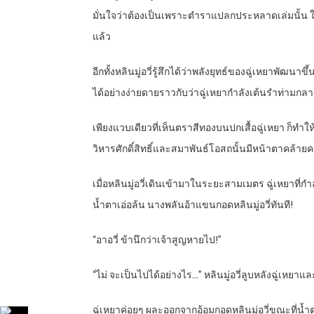
มั่นใจว่าต้องเป็นเพราะตำราแปลกประหลาดเล่มนั้น ในช
แล้ว
อีกทั้งหลินมู่อวี่รู้สึกได้ว่าพลังยุทธ์ของฉู่เหยาพัฒ
ได้อย่างง่ายดายราวกับว่าฉู่เหยากำลังเต้นรำท่ามก
เพียงแวบเดียวที่เห็นตราสีทองบนปกเสื้อฉู่เหยา ก็ทำให
วิหารศักดิ์สิทธิ์และสมาพันธ์โอสถนั้นมีหน้าตาคล้ายคล
เมื่อหลินมู่อวี่เดินเข้ามาในระยะสามเมตร ฉู่เหยาที่ก
น้ำตาเอ่อล้น นางพลันอ้าแขนกอดหลินมู่อวี่ทันที!
“อาอวี่ ข้านึกว่าเจ้าสูญหายไป!”
“ไม่ จะเป็นไปได้อย่างไร…” หลินมู่อวี่ลูบหลังฉู่เหยาแ
ฉู่เหยาค่อยๆ ผละออกจากอ้อมกอดหลินมู่อวี่ขณะที่น้ำตา