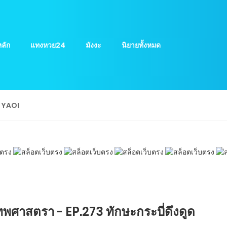
ลัก
แทงหวย24
มังงะ
นิยายทั้งหมด
ย YAOI
พศาสตรา - EP.273 ทักษะกระบี่ดึงดูด