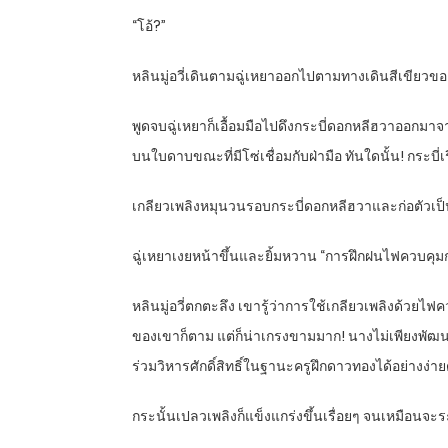
“โอ้?”
หลินมู่อวี่เดินตามฉู่เหยาออกไปตามทางเดินสีเขียวของส
พูดจบฉู่เหยาก็เอื้อมมือไปดึงกระบี่ดอกหลีฮวาออก
บนใบดาบขณะที่มีโซ่เชื่อมกับฝ่ามือ ทันใดนั้น! กระบี่เ
เกลียวเพลิงหมุนวนรอบกระบี่ดอกหลีฮวาและก่อตัวเ
ฉู่เหยาเงยหน้าขึ้นและยิ้มหวาน “การฝึกฝนไฟควบคุมก
หลินมู่อวี่ตกตะลึง เขารู้ว่าการใช้เกลียวเพลิงด้วยไ
ของเขาก็ตาม แต่ก็น่าเกรงขามมาก! นางไม่เพียงพัฒ
ร่วมวิหารศักดิ์สิทธิ์ในฐานะครูฝึกดาวทองได้อย่างง่า
กระนั้นเปลวเพลิงก็แข็งแกร่งขึ้นเรื่อยๆ จนเหมือนจะระเ