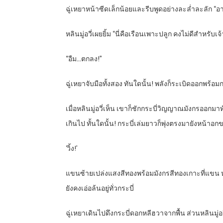
ฉู่เหยาหน้าซีดเล็กน้อยและรีบพูดอย่างละล่ำละลัก “อา
หลินมู่อวี่เผยยิ้ม “นี่คือเรือนเพาะปลูก คงไม่ดีสำหร
“อืม…ตกลง!”
ฉู่เหยาจับมือทั้งสอง ทันใดนั้น! พลังก็ระเบิดออกพร้อม
เมื่อหลินมู่อวี่เห็น เขาก็ชักกระบี่วิญญาณมังกรออก
เกินไป ทั้นใดนั้น! กระบี่เล่มยาวก็พุ่งตรงมายังหน้าอกขอ
‘วิ้ง!’
แขนซ้ายเปล่งแสงสีทองพร้อมมังกรสีทองเกาะที่แขน หลิ
ยังคงเอ่อล้นอยู่ทั่วกระบี่
ฉู่เหยาเดินไปดึงกระบี่ดอกหลีฮวาจากพื้น ส่วนหลินมู่