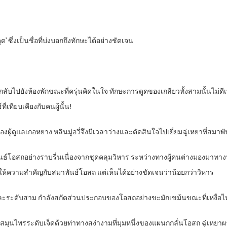
งดูด’ ซึ่งเป็นชื่อที่บ่งบอกถึงทักษะได้อย่างชัดเจน
่อกลับไปยังห้องพักขณะที่ครุ่นคิดในใจ ทักษะการดูดของเกลียวทั้งสามนั้นไม่ดีเ
่เทียบเคียงกับคนผู้นั้น!
ี่ของผู้ดูแลเกอหยาง หลินมู่อวี่จึงมีเวลาว่างและตัดสินใจไปเยี่ยมฉู่เหยาที่สมา
์โอสถอย่างราบรื่นเนื่องจากชุดคลุมวิหาร ระหว่างทางผู้คนต่างมองมาทางหลินมู
ะให้ความสำคัญกับสมาพันธ์โอสถ แต่เห็นได้อย่างชัดเจนว่าน้อยกว่าวิหาร
อง และระดับสาม กำลังสกัดส่วนประกอบของโอสถอย่างขะมักเขม้นขณะที่เหงื่อ
มุนไพรระดับเจ็ดด้วยท่าทางสง่างามที่มุมหนึ่งของแผนกกลั่นโอสถ ฉู่เหยาผายฝ่