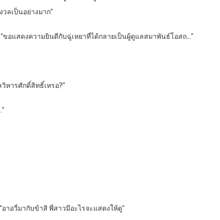
ากังวลเป็นอย่างมาก”
ใส “ขอแสดงความยินดีกับฉู่เหยาที่ได้กลายเป็นผู้ดูแลสมาพันธ์โอสถ…”
ลวิหารศักดิ์สิทธิ์เหรอ?”
…”
 “อาอวี่มากับข้าสิ พี่สาวมีอะไรจะแสดงให้ดู”