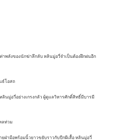
ท่าพลังของนักฆ่าลึกลับ หลินมู่อวี่จำเป็นต้องฝึกฝนอีก
พันธ์โอสถ
่อวี่อย่างเกรงกลัว ผู้ดูแลวิหารศักดิ์สิทธิ์มีบารมี
ไหลท่วม
ามือพร้อมนิ้วยาวขยับราวกับปีกผีเสื้อ หลินมู่อวี่