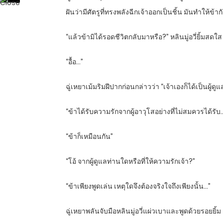
ฝันว่ามีศัตรูที่ทรงพลังฉีกเจ้าออกเป็นชิ้น มันทำให้ข้
“แล้วข้ามิได้รอดชีวิตกลับมาหรือ?” หลินมู่อวี่ยิ้มสด
“อื้อ…”
ฉู่เหยาเม้มริมฝีปากก่อนกล่าวว่า “เจ้าเองก็ได้เป็นผู้ดูแ
“ข้าได้รับความรักจากผู้อาวุโสอย่างที่ไม่สมควรได้รับ
“ข้าก็เหมือนกัน”
“โอ้ จากผู้ดูแลท่านใดหรือที่ให้ความรักเจ้า?”
“ข้าเพียงพูดเล่น เหตุใดจึงต้องจริงใจถึงเพียงนั้น…”
ฉู่เหยาพลันจับมือหลินมู่อวี่แผ่วเบาและพูดด้วยรอยยิ้ม