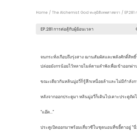
Home
The Alchemist God ทะลุมิติเทพศาสตรา
EP.281 ก
จนกระทั่งเกือบถึงรุ่งสาง ฌานสัมผัสและพลังศักดิ์สิทธ
ปล่อยมังกรน้อยไว้หลายไมล์ตามลำพังเพื่อเข้าออกผ่
ขณะเดียวกันหลินมู่อวี่ก็รู้สึกเหนื่อยล้าและไม่มีกำลั
หลังจากออกประตูมา หลินมู่อวี่ก็เดินไปเคาะประตูถัดไปพ
“แอ๊ด…”
ประตูเปิดออกมาพร้อมเสี่ยวซีในชุดนอนที่ขยี้ตาอยู่ “นี่