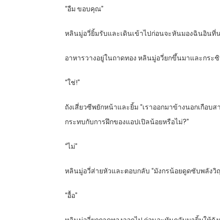
“อืม ขอบคุณ”
หลินมู่อวี่ยิ้มรับและเดินเข้าไปก่อนจะหันมองฉินอิ
อาหารวางอยู่ในถาดทอง หลินมู่อวี่ยกขึ้นมาและกระซิบ “ข
“ใช่!”
ถังเสี่ยวซีพยักหน้าและยิ้ม “เราออกมาข้างนอกเกือบสาม
กระทบกับการฝึกของแอปเปิลน้อยหรือไม่?”
“ไม่”
หลินมู่อวี่ส่ายหัวและตอบกลับ “มังกรน้อยดูดซับพลั
“อื้อ”