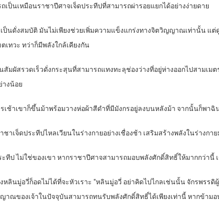
รถเป็นเหมือนราชาปีศาจเจ็ดประทีปที่สามารถผ่ารอยแยกได้อย่างง่ายดาย
ด้กลายเป็นดั่งสมบัติ มันไม่เพียงช่วยเพิ่มความแข็งแกร่งทางจิตวิญญาณเท่านั้น
เขตเทวะ ทว่าก็มีพลังใกล้เคียงกัน
นสัมผัสรวดเร็วดั่งกระสุนที่สามารถแทงทะลุช่องว่างที่อยู่ห่างออกไปสามเมต
่างน้อย
เช้าเขาก็ขึ้นม้าพร้อมวางห่อผ้าสีดำที่มีมังกรอยู่ลงบนหลังม้า จากนั้นก็พาฉิน
งราชาเจ็ดประทีปไหลเวียนในร่างกายอย่างเชื่องช้า เสริมสร้างพลังในร่างกายม
็ดประทีป ไม่ใช่ของเขา หากราชาปีศาจสามารถมอบพลังศักดิ์สิทธิ์ให้มากกว่
่อวี่ก็อดไม่ได้ที่จะหัวเราะ “หลินมู่อวี่ อย่าคิดไปไกลเช่นนั้น จักรพรรดิผู
ญาณของเจ้าในปัจจุบันสามารถทนรับพลังศักดิ์สิทธิ์ได้เพียงเท่านี้ หากข้ามอบพ