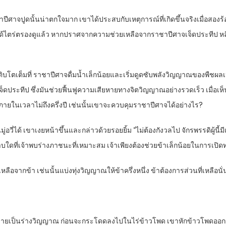
ราชาปีศาจปูดนั้นน่าตกใจมาก เขาได้ประสบกับเหตุการณ์ที่เกิดขึ้นจริงเมื่อ
ได้ไตร่ตรองดูแล้ว หากปราศจากความช่วยเหลือจากราชาปีศาจเจ็ดประทีป หลินมู่
บโตเต็มที่ ราชาปีศาจดื่มน้ำเล็กน้อยและเริ่มดูดซับพลังวิญญาณของพืชผลเห
ระทีป ซึ่งมันช่วยฟื้นฟูความเสียหายทางจิตวิญญาณอย่างรวดเร็ว เมื่อเห็นกร
ยในเวลาไม่ถึงครึ่งปี เช่นนั้นเขาจะควบคุมราชาปีศาจได้อย่างไร?
่ได้ เขาเงยหน้าขึ้นและกล่าวด้วยรอยยิ้ม “ไม่ต้องกังวลไป จักรพรรดิผู้นี้มี
ตราบใดที่เจ้าพบร่างภาชนะที่เหมาะสม เจ้าเพียงต้องช่วยข้าเล็กน้อยในการเป
เหลือจากข้า เช่นนั้นแบ่งทุ่งวิญญาณให้ข้าครึ่งหนึ่ง ข้าต้องการส่วนที่เหลือนั่
ิตกลายเป็นร่างวิญญาณ ก่อนจะกระโดดลงไปในไร่ข้าวโพด เขาหักข้าวโพดออกม