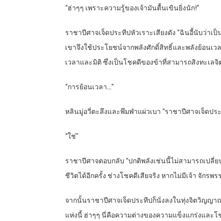
“ฮ่าๆๆ เพราะความรู้ของเจ้ามันตื้นเขินยิ่งนัก!”
ราชาปีศาจเจ็ดประทีปหัวเราะเสียงดัง “ฉินอี้นับว่าเป็
เขาจึงใช้ประโยชน์จากพลังศักดิ์สิทธิ์และพลังย้อนเวลาดึ
เวลาและมิติ ซึ่งเป็นโชคดีของข้าที่สามารถสิงทะเลจิ
“การย้อนเวลา…”
หลินมู่อวี่ตะลึงและพึมพำแผ่วเบา “ราชาปีศาจเจ็ดประท
“ใช่”
ราชาปีศาจตอบกลับ “ปกติพลังเช่นนี้ไม่สามารถเปลี่ยน
ชีวิตได้อีกครั้ง ช่างโชคดีเสียจริง หากไม่มีเจ้า จักรพ
จากนั้นราชาปีศาจเจ็ดประทีปก็นั่งลงในทุ่งจิตวิญญาณ
แห่งนี้ ฮ่าๆๆ นี่คือความต่างของความแข็งแกร่งและโช