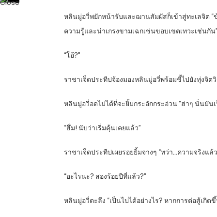
หลินมู่อวี่พยักหน้ารับและฌานสัมผัสก็เข้าสู่ทะเลจิต “ข
ความรู้และน่าเกรงขามเฉกเช่นขอบเขตเทวะเช่นกัน
“โอ้?”
ราชาเจ็ดประทีปจ้องมองหลินมู่อวี่พร้อมชี้ไปยังทุ่งจิต
หลินมู่อวี่อดไม่ได้ที่จะยิ้มกระอักกระอ่วน “ฮ่าๆ นั่นม
“ฮึ่ม! นับว่าเริ่มคุ้นเคยแล้ว”
ราชาเจ็ดประทีปเผยรอยยิ้มจางๆ “ทว่า…ความจริงแล้วมันไม
“อะไรนะ? สองร้อยปีที่แล้ว?”
หลินมู่อวี่ตะลึง “เป็นไปได้อย่างไร? หากการต่อสู้เกิดขึ