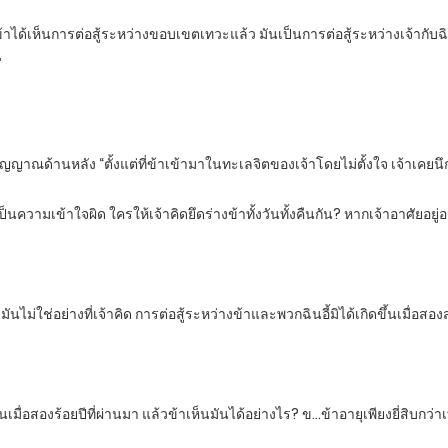
้าได้เห็นการต่อสู้ระหว่างขอบเขตเทวะแล้ว มันเป็นการต่อสู้ระหว่างเจ้ากับฉินอี
”
วิญญาณด้านหลัง “ตั้งแต่ที่ข้าเข้ามาในทะเลจิตของเจ้าโดยไม่ตั้งใจ เจ้าเคยนึก
ันเป็นความเข้าใจผิด ใครให้เจ้าคิดยึดร่างข้าทั้งวันทั้งคืนกัน? หากเจ้าอาศัยอยู
่ใช่อย่างที่เจ้าคิด การต่อสู้ระหว่างข้าและพวกฉินอี้มิได้เกิดขึ้นเมื่อสองส
้นเมื่อสองร้อยปีที่ผ่านมา แล้วข้าเห็นมันได้อย่างไร? ข…ข้าอายุเพียงยี่สิบกว่าเ