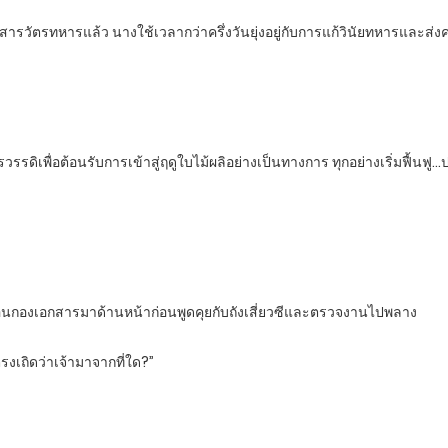
รกองสารวัตรทหารแล้ว นางใช้เวลากว่าครึ่งวันยุ่งอยู่กับการแก้วินัยทหารและส
จักรวรรดิเพื่อต้อนรับการเข้าสู่ฤดูใบไม้ผลิอย่างเป็นทางการ ทุกอย่างเริ่มฟื้น
วี่เลื่อนกองเอกสารมาด้านหน้าก่อนพูดคุยกับถังเสี่ยวซีและตรวจงานไปพลาง
ตรงเถิดว่าเจ้ามาจากที่ใด?”