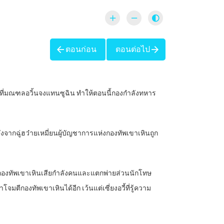
ตอนก่อน
ตอนต่อไป
ะบี่ที่มณฑลอวิ้นจงแทนซูฉิน ทำให้ตอนนี้กองกำลังทหาร
ากฉู่ฮว๋ายเหมี่ยนผู้บัญชาการแห่งกองทัพเขาเหินถูก
จมตี กองทัพเขาเหินเสียกำลังคนและแตกพ่ายส่วนนักโทษ
จมตีกองทัพเขาเหินได้อีก เว้นแต่เซี่ยงอวี้ที่รู้ความ