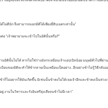
ปราณยุทธ์และทะเลจิตให้กลับมาคงที่ ทันใดนั้นรอยแยกมิติขนาดกว้างยี่สิบ
ได้ไม่ดีนัก จึงสามารถแยกมิติได้เพียงยี่สิบเมตรเท่านั้น”
ต่อ “เจ้าพยายามจะเข้าไปในมิตินั้นหรือ?”
ผ่านมิตินั้นไม่ได้ หากไม่ใช่ร่างมังกรเหมือนเจ้าแอปเปิลน้อย มนุษย์ทั่วไปท
บือนของมิติจะทำให้ข้ากลายเป็นเหมือนเป็ดอย่าง…อีกอย่างข้าไม่รู้วิธีกลับ
าพูด ข้าก็ไม่อยากให้มันเกิดขึ้น มิเช่นนั้นข้าคงไม่ได้เจอเจ้าอีกและข้าคงเป็นห่วง
ดอยู่ งานในวิหารและรังอินทรียุ่งเสียจนข้าไม่มีเวลา”