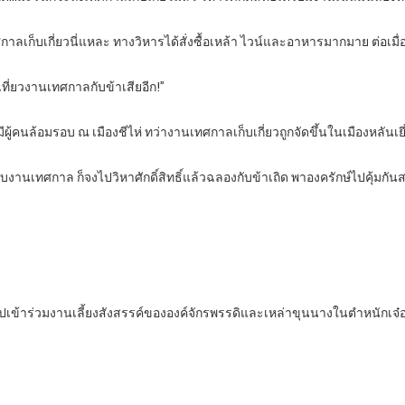
ทศกาลเก็บเกี่ยวนี่แหละ ทางวิหารได้สั่งซื้อเหล้า ไวน์และอาหารมากมาย ต่อเมื่อ
ากเที่ยวงานเทศกาลกับข้าเสียอีก!”
ใหญ่มีผู้คนล้อมรอบ ณ เมืองชีไห่ ทว่างานเทศกาลเก็บเกี่ยวถูกจัดขึ้นในเมืองหล
ชอบงานเทศกาล ก็จงไปวิหาศักดิ์สิทธิ์แล้วฉลองกับข้าเถิด พาองครักษ์ไปคุ้มก
ไปเข้าร่วมงานเลี้ยงสังสรรค์ขององค์จักรพรรดิและเหล่าขุนนางในตำหนักเจ๋อเ