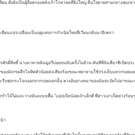
นเทียน ทั้งยังเป็นผู้ถือครองพลังเก้าโกลาหลที่ยิ่งใหญ่ สิ้นใจตายท่ามกลางหุบ
เยี่ยนแปรเปลี่ยนเป็นฤดูแห่งการกำเนิดใหม่ที่เวียนกลับมาอีกครา
รศักดิ์สิทธิ์ นางมาหาหลินมู่อวี่บ่อยจนนับครั้งไม่ถ้วน ทันทีที่ถังเสี่ยวซีเปิ
งของมังกรผลึกโลหิตตัวน้อยส่งเสียงร้องขณะพยายามใช้กรงเล็บแหวกรอยแย
ี่ยวซีและรีบพุ่งกระโจนออกจากรอยแยกนั้น หางอันยางหนาของมันสะบัดไปมาขณ
ะกร้าไม้ไผ่และวางมันลงบนพื้น “แอปเปิลน้อยเจ้าเด็กดี พี่สาวเอาเป็ดย่างร้
หน้า