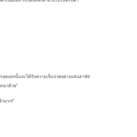
เมตรเบื้องหน้าก็เปล่งแสงหายวับไปในพริบตา
ี่ผ่านรอยแยกนั้นจะได้รับความเจ็บปวดอย่างแสนสาหัส
ออกมาด้วย”
เจ้ามาก!”