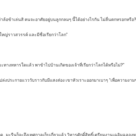
ู่อย่าล้อข้าเล่นสิ คนจะอาศัยอยู่บนลูกกลมๆ นี้ได้อย่างไรกัน ไม่ลื่นตกหรอกหรือ
งใหญ่ราวสวรรค์ และมีชื่อเรียกว่าโลก”
ีพันธะทางทหารใดแล้ว พาข้าไปบ้านเกิดของเจ้าที่เรียกว่าโลกได้หรือไม่?”
ิงเปล่งประกายแวววับราวกับมีแสงส่อง เขาหัวเราะออกมาเบาๆ “เพื่อความงาม
าเถิด…มะรืนก็จะถึงเทศกาลเก็บเกี่ยวแล้ว วิหารศักดิ์สิทธิ์เตรียมงานเฉลิมฉลองห