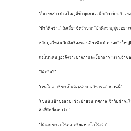
“อืม เอกสารส่วนใหญ่ที่ข้าดูแลช่วงนี้ก็เกี่ยวข้องกับเ
“ข้าก็คิดว่า…” ถังเสี่ยวซีคว่ำปาก “ข้าคิดว่ามู่มู่จะอย
หลินมู่อวี่พลันนึกถึงเรื่องของเสี่ยวซี แม้นางจะยิ่ง
ดังนั้นหลินมู่อวี่จึงวางปากกาและยิ้มกล่าว “หากเจ้า
“ได้หรือ?”
“เหตุใดเล่า? ข้าเป็นถึงผู้นำของวิหารแล้วตอนนี้”
“เช่นนั้นข้าขอสรุป! ช่วงบ่ายวันเทศกาลเจ้ากับข้าจะ
ศักดิ์สิทธิ์ตอนเย็น”
“ได้เลย ข้าจะให้คนเตรียมห้องไว้ให้เจ้า”