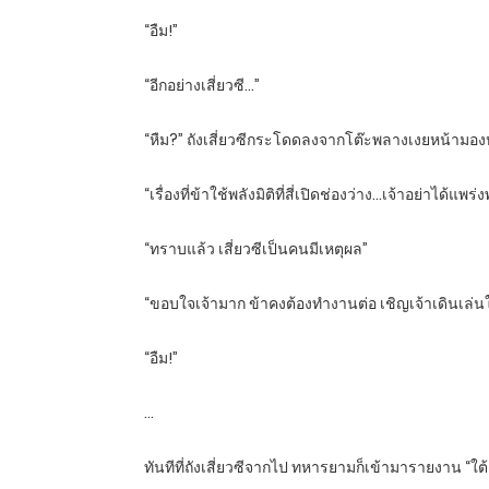
“อืม!”
“อีกอย่างเสี่ยวซี…”
“หืม?” ถังเสี่ยวซีกระโดดลงจากโต๊ะพลางเงยหน้ามองห
“เรื่องที่ข้าใช้พลังมิติที่สี่เปิดช่องว่าง…เจ้าอย่าได้แพ
“ทราบแล้ว เสี่ยวซีเป็นคนมีเหตุผล”
“ขอบใจเจ้ามาก ข้าคงต้องทำงานต่อ เชิญเจ้าเดินเล่
“อืม!”
…
ทันทีที่ถังเสี่ยวซีจากไป ทหารยามก็เข้ามารายงาน “ใต