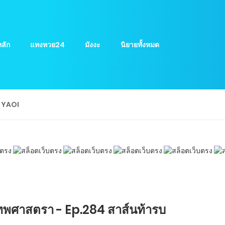
ลัก
แทงหวย24
มังงะ
นิยายทั้งหมด
ย YAOI
ทพศาสตรา - Ep.284 สาส์นท้ารบ