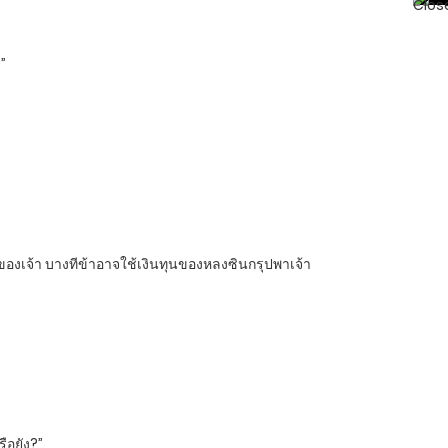
?”
ของเจ้า บางทีข้าอาจใช้เงินทุนของหลงซินกรุปพาเจ้า
รือยัง?”