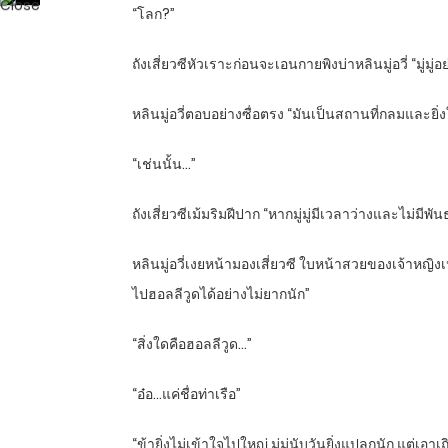
“โลก?”
ถังเสี่ยวซีหัวเราะก่อนจะเอนกายพิงบ่าหลินมู่อวี่ “มู่ม
หลินมู่อวี่ตอบอย่างซื่อตรง “มันเป็นสถานที่กลมและยิ่
“เช่นนั้น…”
ถังเสี่ยวซีเม้มริมฝีปาก “หากมู่มู่มีเวลาว่างและไม่ม
หลินมู่อวี่เงยหน้ามองเสี่ยวซี ใบหน้าสวยของเจ้าหญ
ไปฮอลลีวูดได้อย่างไม่ยากนัก”
“สิ่งใดคือฮอลลีวูด…”
“อ๋อ…แค่ชื่อท่าเรือ”
“ข้ายิ่งไม่เข้าใจไปใหญ่ มู่มู่นับวันยิ่งแปลกนัก แต่เอ