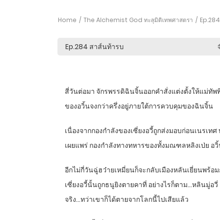
Home
The Alchemist God ทะลุมิติเทพศาสตรา
Ep.284 
สี่วันต่อมา จักรพรรดิฉินจิ้นออกคำสั่งแต่งตั้งให้แม
ของอวิ้นจงกว่าครึ่งอยู่ภายใต้การควบคุมของฉินจิ้น
เนื่องจากกองกำลังของเซี่ยงอวี้ถูกส่งมอบก่อนเนรเ
เผยแพร่ กองกำลังทางทหารของทั้งมณฑลหลิงเป่ย อวิ
อีกไม่กี่วันฉู่ฮว๋ายเหมี่ยนก็จะกลับเมืองหลันเยี่ยน
เซี่ยงอวี้นั้นถูกธนูยิงตายคาที่ อย่างไรก็ตาม…หลินมู่อ
จริง…ทว่าเขาก็ได้ตายจากโลกนี้ไปเสียแล้ว