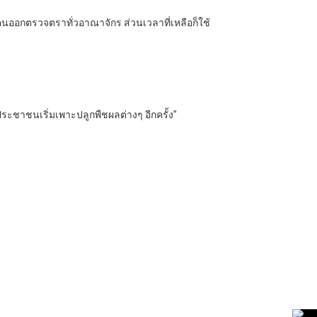
่งคนออกตรวจตราทั่วอาณาจักร ส่วนเวลาที่เหลือก็ใช้
ฟู…ประชาชนเริ่มเพาะปลูกพืชผลต่างๆ อีกครั้ง”