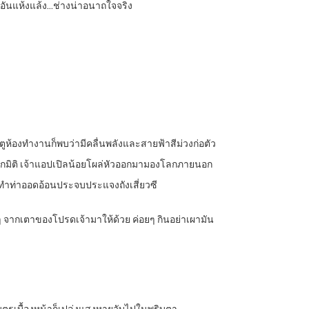
เขาอันแห้งแล้ง…ช่างน่าอนาถใจจริง
ดประตูห้องทำงานก็พบว่ามีคลื่นพลังและสายฟ้าสีม่วงก่อตัว
กมิติ เจ้าแอปเปิลน้อยโผล่หัวออกมามองโลกภายนอก
ะทำท่าออดอ้อนประจบประแจงถังเสี่ยวซี
อนๆ จากเตาของโปรดเจ้ามาให้ด้วย ค่อยๆ กินอย่าเผามัน