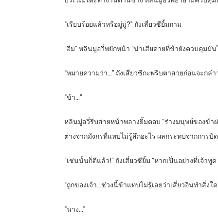
บริเวณโต๊ะทำงานด้านข้าง หลินมู่อวี่พยายามควบคุม
“เรียบร้อยแล้วหรือมู่มู่?” ถังเสี่ยวซียิ้มถาม
“อืม” หลินมู่อวี่พยักหน้า “น่าเสียดายที่ข้ายังควบคุมมัน
“หมายความว่า…” ถังเสี่ยวซีกะพริบตาสวยก่อนจะกล่าว
“ข้า…”
หลินมู่อวี่รีบส่ายหน้าพลางยิ้มตอบ “ร่างมนุษย์ของข้า
ต่างจากมังกรที่แทบไม่รู้สึกอะไร ผลกระทบจากการบิดเ
“เช่นนั้นก็ดีแล้ว!” ถังเสี่ยวซียิ้ม “หากเป็นอย่างที่เจ้
“ถูกของเจ้า…ช่วงนี้ข้าแทบไม่รู้เลยว่าเสี่ยวอินทำสิ่งใ
“นาง…”