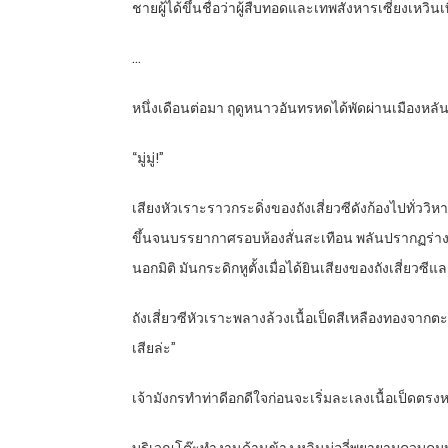
ชายผู้ได้ขึ้นชื่อว่าผู้สืบทอดและเทพสังหารเซี่ยงเหวิ
…
หนึ่งเดือนต่อมา ฤดูหนาวอันทรหดได้พัดผ่านเมืองหลัน
“มู่มู่!”
เสียงหัวเราะราวกระดิ่งของถังเสี่ยวซีดังก้องไปทั่ววิหา
ขึ้นจนบรรยากาศรอบห้องสั่นสะเทือน พลันปรากฏร่า
นอกมิติ มันกระดิกหูตั้งเมื่อได้ยินเสียงของถังเส
ถังเสี่ยวซีหัวเราะพลางล้วงเนื้อเป็ดสีเหลืองทองจากต
เสียล่ะ”
เจ้ามังกรทำท่าดีอกดีใจก่อนจะเริ่มละเลงเนื้อเป็ดตรง