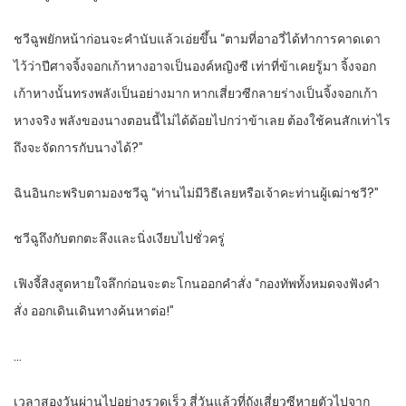
ชวีฉูพยักหน้าก่อนจะคำนับแล้วเอ่ยขึ้น “ตามที่อาอวี่ได้ทำการคาดเดา
ไว้ว่าปีศาจจิ้งจอกเก้าหางอาจเป็นองค์หญิงซี เท่าที่ข้าเคยรู้มา จิ้งจอก
เก้าหางนั้นทรงพลังเป็นอย่างมาก หากเสี่ยวซีกลายร่างเป็นจิ้งจอกเก้า
หางจริง พลังของนางตอนนี้ไม่ได้ด้อยไปกว่าข้าเลย ต้องใช้คนสักเท่าไร
ถึงจะจัดการกับนางได้?”
ฉินอินกะพริบตามองชวีฉู “ท่านไม่มีวิธีเลยหรือเจ้าคะท่านผู้เฒ่าชวี?”
ชวีฉูถึงกับตกตะลึงและนิ่งเงียบไปชั่วครู่
เฟิงจี้สิงสูดหายใจลึกก่อนจะตะโกนออกคำสั่ง “กองทัพทั้งหมดจงฟังคำ
สั่ง ออกเดินเดินทางค้นหาต่อ!”
…
เวลาสองวันผ่านไปอย่างรวดเร็ว สี่วันแล้วที่ถังเสี่ยวซีหายตัวไปจาก