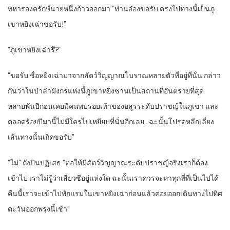
ทหารองครักษ์นายหนึ่งก้าวออกมา “ท่านอ๋องขอรับ ตรงไปทางนี้เป็นภู
เขาหยิงเฉ่าขอรับ!”
“ภูเขาหยิงเฉ่ารึ?”
“ขอรับ ชื่อหยิงเฉ่ามาจากสัตว์วิญญาณโบราณหลายตัวที่อยู่ที่นั่น กล่าว
กันว่าในป่าล่ามังกรแห่งนี้ภูเขาหยิงซานเป็นสถานที่อันตรายที่สุด
หลายพันปีก่อนเคยมีคนพบรอยเท้าของอสูรระดับปราชญ์ในภูเขา และ
ตลอดร้อยปีมานี้ไม่มีใครไปเหยียบที่นั่นอีกเลย…ฉะนั้นโปรดหลีกเลี่ยง
เส้นทางนั้นเถิดขอรับ”
“ไม่” ถังปินปฏิเสธ “ต่อให้มีสัตว์วิญญาณระดับปราชญ์จริงเราก็ต้อง
เข้าไป เราไม่รู้ว่าเสี่ยวซีอยู่แห่งใด ฉะนั้นเราควรจะหาทุกที่ที่เป็นไปได้
คืนนี้เราจะเข้าไปพักแรมในเขาหยิงเฉ่าก่อนแล้วค่อยออกเดินทางไปทิศ
ตะวันออกพรุ่งนี้เช้า”