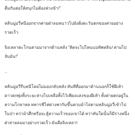
ดื่มกันต่อให้สนุกไม่ต้องห่วงข้า!”
หลินมู่อวี่หนีออกจากค่ายฝ่าลมหนาวไปยังฝั่งตะวันตกของค่ายอย่าง
รวดเร็ว
จิงเหลาตะโกนตามมาจากด้านหลัง “คิดจะไปไหนแม่ทัพหลิน! ตามไป
จับมัน!”
…
หลินมู่อวี่รีบหนีโดยไม่มองกลับหลัง ทันทีที่ออกมาด้านนอกก็ใช้ฝีเท้า
ดาวตกพุ่งทิ้งระยะห่างไปเหลือทิ้งไว้เพียงแสงของฝีเท้า ทั้งค่ายตกอยู่ใน
ความโกลาหล ทหารชีไห่ต่างพากันขึ้นควบม้าไล่ตามหลินมู่อวี่เข้าไป
ในป่า ทว่าม้าศึกหรือจะสู้ความเร็วของเขาได้ ทว่าทันใดนั้นก็มีร่างหนึ่ง
ฝ่าสายลมมาอย่างรวดเร็ว มันคือจิงเหลา!