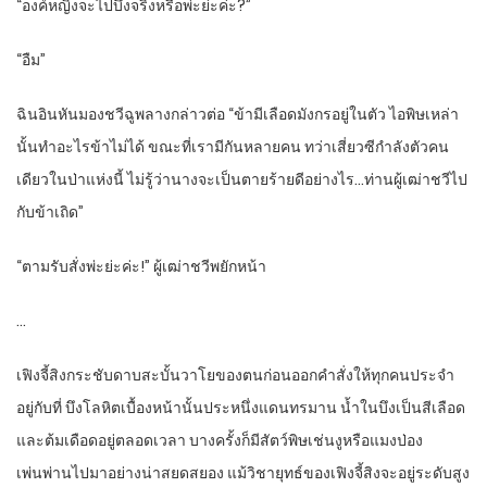
“องค์หญิงจะไปบึงจริงหรือพ่ะย่ะค่ะ?”
“อืม”
ฉินอินหันมองชวีฉูพลางกล่าวต่อ “ข้ามีเลือดมังกรอยู่ในตัว ไอพิษเหล่า
นั้นทำอะไรข้าไม่ได้ ขณะที่เรามีกันหลายคน ทว่าเสี่ยวซีกำลังตัวคน
เดียวในป่าแห่งนี้ ไม่รู้ว่านางจะเป็นตายร้ายดีอย่างไร…ท่านผู้เฒ่าชวีไป
กับข้าเถิด”
“ตามรับสั่งพ่ะย่ะค่ะ!” ผู้เฒ่าชวีพยักหน้า
…
เฟิงจี้สิงกระชับดาบสะบั้นวาโยของตนก่อนออกคำสั่งให้ทุกคนประจำ
อยู่กับที่ บึงโลหิตเบื้องหน้านั้นประหนึ่งแดนทรมาน น้ำในบึงเป็นสีเลือด
และต้มเดือดอยู่ตลอดเวลา บางครั้งก็มีสัตว์พิษเช่นงูหรือแมงป่อง
เพ่นพ่านไปมาอย่างน่าสยดสยอง แม้วิชายุทธ์ของเฟิงจี้สิงจะอยู่ระดับสูง