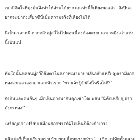
เขามีจิตใจที่มุ่งมั่นจึงทำให้อ่านได้ยาก แต่เท่านี้ก็เพียงพอแล้ว…ถังปินอ
ยากจะฆ่าถังเสี่ยวซีนี่เป็นความจริงที่เลี่ยงไม่ได้
นี่เป็นเวลาหนี หากหลินมู่อวี่ไม่ไปตอนนี้คงต้องตายบนเขาหยิงเฉ่าแห่ง
นี้เป็นแน่
…
ทันใดนั้นหลอนมู่อวี่ก็ลืมตาในสภาพเมามาย พลันหยิบเหรียญตรามังกร
ทองจากเอวออกมาและหัวเราะ “พวกเจ้ารู้จักสิ่งนี้หรือไม่!?”
ถังปินและคนอื่นๆ เมื่อเห็นต่างพากันคุกเข่าโดยพลัน “นี่คือเหรียญตรา
มังกรทอง!”
เหรียญตราเปรียบเสมือนจักรพรรดิผู้ใดเห็นก็ต้องยำเกรง
หลินมู่อวี่เก็บเหรียญตราเข้าแขนเสื้อพลางกล่าว “…..เชิญแม่ทัพทั้งหลาย