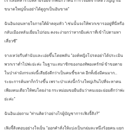
เราเสียทหารไปหลายร้อยจากพันกว่าคน การโจมตีจากสัตว์วิญญาณ
ขนาดใหญ่นั้นอย่าได้ดูถูกเป็นอันขาด”
ฉินอินถอนหายใจภายใต้ผ้าคลุมหัว “เช่นนั้นจงให้พวกเขารออยู่ที่นี่หรือ
กลับเมืองหลันเยี่ยนไปก่อน คงจะง่ายกว่าหากมีแค่เราที่เข้าไปตามหา
เสี่ยวซี”
จางเหว่ยรีบคำนับและเอ่ยขึ้นโดยพลัน “องค์หญิงโปรดอย่าได้ประเมิน
พวกเราต่ำไปพ่ะย่ะค่ะ ในฐานะสมาชิกของกองทัพองครักษ์ ข้าขอตาย
ในป่าล่ามังกรแห่งนี้เสียยังดีกว่าเป็นคนขี้ขลาด อีกทั้งยิ่งมีคนมาก…
ระยะการค้นหาก็กว้างขึ้น เพราะป่าแห่งนี้กว้างใหญ่เกินไปที่จะหาคน
เพียงคนเดียวให้พบโดยง่าย กระหม่อมขอยืนยันว่าคนเยอะย่อมดีกว่าพ่ะ
ย่ะค่ะ”
ฉินอินเอ่ยถาม “ท่านคิดว่าอย่างไรผู้บัญชาการเฟิงจี้สิง?”
เฟิงจี้สิงตอบอย่างใจเย็น “ออกคำสั่งให้แบ่งเป็นกลุ่มละหนึ่งร้อยคน แยก