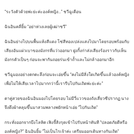
“ระวังตัวด้วยพ่ะย่ะค่ะองค์หญิง…” ชวีฉูเตือน
ฉินอินคลี่ยิ้ม “อย่าห่วงเลยผู้เฒ่าชวี”
ฉินอินย่างไปบนพื้นแห้งสีแดง โซ่สีทองเปล่งแสงไปมาโดยรอบพร้อมกับ
เสียงอันแผ่วเบาของมังกรที่แว่วออกมา ฝูงกิ้งก่าส่งเสียงร้องราวกับเห็น
มังกรตัวเป็นๆ ก่อนจะพากันถอยร่นเข้าถ้ำและไม่กล้าออกมาอีก
ชวีฉูมองอย่างตกตะลึงก่อนจะเอ่ยขึ้น “คงไม่มีสิ่งใดเกิดขึ้นแล้วองค์หญิง
เพื่อไม่ให้เสียเวลาไปมากกว่านี้เรารีบไปกันเถิดพ่ะย่ะค่ะ”
ตาคู่สวยของฉินอินมองไปโดยรอบ ไม่มีวี่แววของถังเสี่ยวซีปรากฏ นาง
จึงดึงผ้าคลุมขึ้นมาสวมพลางพยักหน้าเอ่ย “ไปกันเถิด”
กระทั่งออกจากบึงโลหิต เฟิงจี้สิงรุดเข้าไปรับหน้าทันที “ปลอดภัยดีหรือ
องค์หญิง?” ฉินอินยิ้ม “ไม่เป็นไรเจ้าค่ะ เตรียมออกเดินทางกันเถิด”