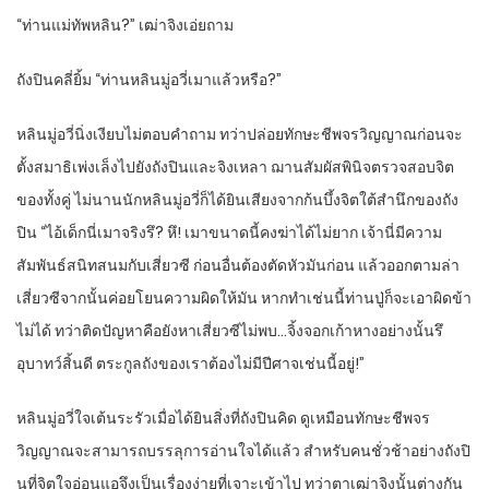
“ท่านแม่ทัพหลิน?” เฒ่าจิงเอ่ยถาม
ถังปินคลี่ยิ้ม “ท่านหลินมู่อวี่เมาแล้วหรือ?”
หลินมู่อวี่นิ่งเงียบไม่ตอบคำถาม ทว่าปล่อยทักษะชีพจรวิญญาณก่อนจะ
ตั้งสมาธิเพ่งเล็งไปยังถังปินและจิงเหลา ฌานสัมผัสพินิจตรวจสอบจิต
ของทั้งคู่ ไม่นานนักหลินมู่อวี่ก็ได้ยินเสียงจากก้นบึ้งจิตใต้สำนึกของถัง
ปิน “ไอ้เด็กนี่เมาจริงรึ? หึ! เมาขนาดนี้คงฆ่าได้ไม่ยาก เจ้านี่มีความ
สัมพันธ์สนิทสนมกับเสี่ยวซี ก่อนอื่นต้องตัดหัวมันก่อน แล้วออกตามล่า
เสี่ยวซีจากนั้นค่อยโยนความผิดให้มัน หากทำเช่นนี้ท่านปู่ก็จะเอาผิดข้า
ไม่ได้ ทว่าติดปัญหาคือยังหาเสี่ยวซีไม่พบ…จิ้งจอกเก้าหางอย่างนั้นรึ
อุบาทว์สิ้นดี ตระกูลถังของเราต้องไม่มีปีศาจเช่นนี้อยู่!”
หลินมู่อวี่ใจเต้นระรัวเมื่อได้ยินสิ่งที่ถังปินคิด ดูเหมือนทักษะชีพจร
วิญญาณจะสามารถบรรลุการอ่านใจได้แล้ว สำหรับคนชั่วช้าอย่างถังปิ
นที่จิตใจอ่อนแอจึงเป็นเรื่องง่ายที่เจาะเข้าไป ทว่าตาเฒ่าจิงนั้นต่างกัน