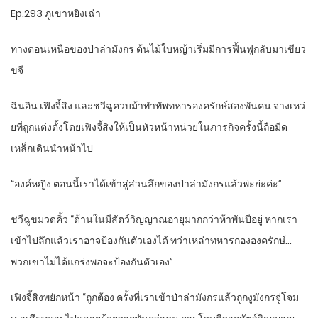
Ep.293 ภูเขาหยิงเฉ่า
ทางตอนเหนือของป่าล่ามังกร ต้นไม้ใบหญ้าเริ่มมีการฟื้นฟูกลับมาเขียว
ขจี
ฉินอิน เฟิงจี้สิง และชวีฉูควบม้าทำทัพทหารองครักษ์สองพันคน จางเหว่
ยที่ถูกแต่งตั้งโดยเฟิงจี้สิงให้เป็นหัวหน้าหน่วยในภารกิจครั้งนี้ถือมีด
เหล็กเดินนำหน้าไป
“องค์หญิง ตอนนี้เราได้เข้าสู่ส่วนลึกของป่าล่ามังกรแล้วพ่ะย่ะค่ะ”
ชวีฉูขมวดคิ้ว “ด้านในมีสัตว์วิญญาณอายุมากกว่าห้าพันปีอยู่ หากเรา
เข้าไปลึกแล้วเราอาจป้องกันตัวเองได้ ทว่าเหล่าทหารกององครักษ์…
พวกเขาไม่ได้แกร่งพอจะป้องกันตัวเอง”
เฟิงจี้สิงพยักหน้า “ถูกต้อง ครั้งที่เราเข้าป่าล่ามังกรแล้วถูกงูมังกรจู่โจม