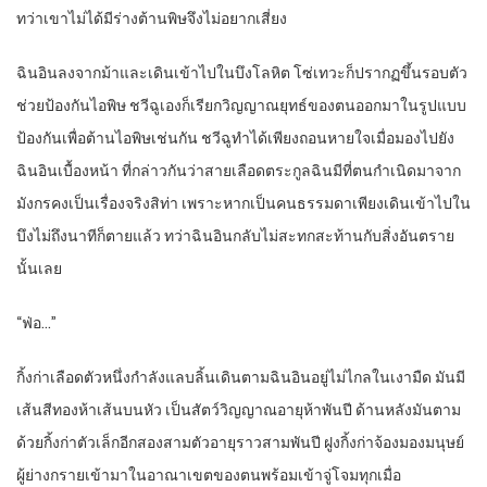
ทว่าเขาไม่ได้มีร่างต้านพิษจึงไม่อยากเสี่ยง
ฉินอินลงจากม้าและเดินเข้าไปในบึงโลหิต โซ่เทวะก็ปรากฏขึ้นรอบตัว
ช่วยป้องกันไอพิษ ชวีฉูเองก็เรียกวิญญาณยุทธ์ของตนออกมาในรูปแบบ
ป้องกันเพื่อต้านไอพิษเช่นกัน ชวีฉูทำได้เพียงถอนหายใจเมื่อมองไปยัง
ฉินอินเบื้องหน้า ที่กล่าวกันว่าสายเลือดตระกูลฉินมีที่ตนกำเนิดมาจาก
มังกรคงเป็นเรื่องจริงสิท่า เพราะหากเป็นคนธรรมดาเพียงเดินเข้าไปใน
บึงไม่ถึงนาทีก็ตายแล้ว ทว่าฉินอินกลับไม่สะทกสะท้านกับสิ่งอันตราย
นั้นเลย
“ฟ่อ…”
กิ้งก่าเลือดตัวหนึ่งกำลังแลบลิ้นเดินตามฉินอินอยู่ไม่ไกลในเงามืด มันมี
เส้นสีทองห้าเส้นบนหัว เป็นสัตว์วิญญาณอายุห้าพันปี ด้านหลังมันตาม
ด้วยกิ้งก่าตัวเล็กอีกสองสามตัวอายุราวสามพันปี ฝูงกิ้งก่าจ้องมองมนุษย์
ผู้ย่างกรายเข้ามาในอาณาเขตของตนพร้อมเข้าจู่โจมทุกเมื่อ