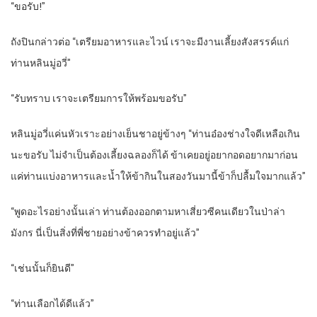
“ขอรับ!”
ถังปินกล่าวต่อ “เตรียมอาหารและไวน์ เราจะมีงานเลี้ยงสังสรรค์แก่
ท่านหลินมู่อวี่”
“รับทราบ เราจะเตรียมการให้พร้อมขอรับ”
หลินมู่อวี่แค่นหัวเราะอย่างเย็นชาอยู่ข้างๆ “ท่านอ๋องช่างใจดีเหลือเกิน
นะขอรับ ไม่จำเป็นต้องเลี้ยงฉลองก็ได้ ข้าเคยอยู่อยากอดอยากมาก่อน
แค่ท่านแบ่งอาหารและน้ำให้ข้ากินในสองวันมานี้ข้าก็ปลื้มใจมากแล้ว”
“พูดอะไรอย่างนั้นเล่า ท่านต้องออกตามหาเสี่ยวซีคนเดียวในป่าล่า
มังกร นี่เป็นสิ่งที่พี่ชายอย่างข้าควรทำอยู่แล้ว”
“เช่นนั้นก็ยินดี”
“ท่านเลือกได้ดีแล้ว”