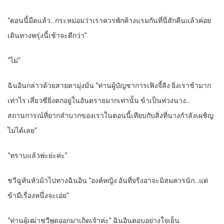
“ตอนนี้มืดแล้ว…กระหม่อมว่าเราควรพักค้างแรมกันที่นี่สักคืนแล้วค่อย
เดินทางพรุ่งนี้เช้าจะดีกว่า”
“ไม่”
ฉินอินกล่าวด้วยสายตามุ่งมั่น “ท่านผู้บัญชาการเฟิงจี้สิง ยิ่งเราช้ามาก
เท่าไร เสี่ยวซียิ่งตกอยู่ในอันตรายมากเท่านั้น ข้าเป็นห่วงนาง…
สถานการณ์ที่ยากลำบากของเราในตอนนี้เทียบกับสิ่งที่นางกำลังเผชิญ
ไม่ได้เลย”
“ทราบแล้วพ่ะย่ะค่ะ”
ชวีฉูหันหัวม้าไปทางฉินอิน “องค์หญิง อันที่จริงอาจะมิสมควรนัก…แต่
ข้ามีเรื่องหนึ่งจะเอ่ย”
“ท่านผู้เฒ่าชวีพูดออกมาเถิดเจ้าค่ะ” ฉินอินตอบอย่างใจเย็น