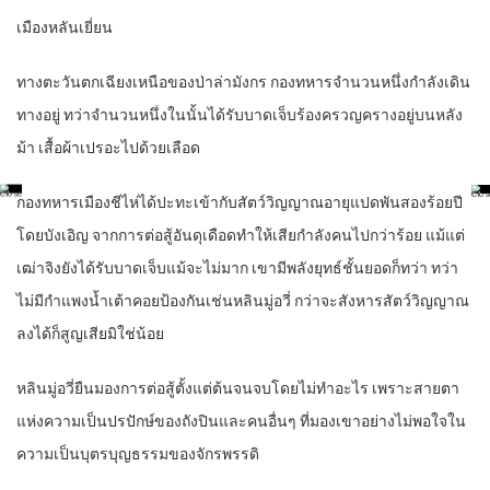
เมืองหลันเยี่ยน
ทางตะวันตกเฉียงเหนือของป่าล่ามังกร กองทหารจำนวนหนึ่งกำลังเดิน
ทางอยู่ ทว่าจำนวนหนึ่งในนั้นได้รับบาดเจ็บร้องครวญครางอยู่บนหลัง
ม้า เสื้อผ้าเปรอะไปด้วยเลือด
กองทหารเมืองชีไห่ได้ปะทะเข้ากับสัตว์วิญญาณอายุแปดพันสองร้อยปี
โดยบังเอิญ จากการต่อสู้อันดุเดือดทำให้เสียกำลังคนไปกว่าร้อย แม้แต่
เฒ่าจิงยังได้รับบาดเจ็บแม้จะไม่มาก เขามีพลังยุทธ์ชั้นยอดก็ทว่า ทว่า
ไม่มีกำแพงน้ำเต้าคอยป้องกันเช่นหลินมู่อวี่ กว่าจะสังหารสัตว์วิญญาณ
ลงได้ก็สูญเสียมิใช่น้อย
หลินมู่อวี่ยืนมองการต่อสู้ตั้งแต่ต้นจนจบโดยไม่ทำอะไร เพราะสายตา
แห่งความเป็นปรปักษ์ของถังปินและคนอื่นๆ ที่มองเขาอย่างไม่พอใจใน
ความเป็นบุตรบุญธรรมของจักรพรรดิ