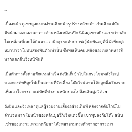
…
เบื้องหน้า ภูเขาสูงตระหง่านเสียดฟ้ารูปร่างคล้ายม้า เว้นเสียแต่มัน
มีหน้าผางอกออกมาทางด้านหลังเหมือนปีก นี่คือภูเขาหยิงเฉ่า ทว่ากลับ
ไม่เหมือนที่เคยได้ยินมา…ว่ามีอสูรระดับปราชญ์นับพันอยู่ที่นี่ มีเพียงฝูง
หมาป่าวาโยพันสองพันตัวเท่านั้น ซึ่งพอเห็นคบเพลิงของเหล่าทหารก็
พาก็แตกตื่นวิ่งหนีทันที
เมื่อทำการตั้งค่ายพักแรมสำเร็จ ถังปินก็เข้าไปในกระโจมหลังใหญ่
ของกองทัพที่ถูกใช้เป็นสถานที่จัดเลี้ยง โต๊ะไวน์สามโต๊ะถูกตั้งเรียงราย
เพื่อเอาใจบรรดาแม่ทัพที่ทำงานหนักรวมไปถึงหลินมู่อวี่ด้วย
ถังปินและจิงเหลาดูแลผู้ร่วมงานเลี้ยงอย่างเต็มที่ หลังจากดื่มไวน์ไป
จำนวนมาก ใบหน้าของหลินมู่อวี่ก็เริ่มแดงขึ้น เขาฟุบลงกับโต๊ะ สนับ
เข่าของเกราะเทวะกดกับขาโต๊ะพยายามทรงตัวจากอาการเมา