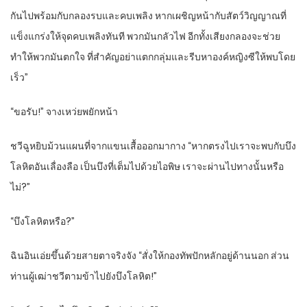
กันไปพร้อมกับกลองรบและคบเพลิง หากเผชิญหน้ากับสัตว์วิญญาณที่
แข็งแกร่งให้จุดคบเพลิงทันที พวกมันกลัวไฟ อีกทั้งเสียงกลองจะช่วย
ทำให้พวกมันตกใจ ที่สำคัญอย่าแตกกลุ่มและรีบหาองค์หญิงซีให้พบโดย
เร็ว”
“ขอรับ!” จางเหว่ยพยักหน้า
ชวีฉูหยิบม้วนแผนที่จากแขนเสื้อออกมากาง “หากตรงไปเราจะพบกับบึง
โลหิตอันเลื่องลือ เป็นบึงที่เต็มไปด้วยไอพิษ เราจะผ่านไปทางนั้นหรือ
ไม่?”
“บึงโลหิตหรือ?”
ฉินอินเอ่ยขึ้นด้วยสายตาจริงจัง “สั่งให้กองทัพปักหลักอยู่ด้านนอก ส่วน
ท่านผู้เฒ่าชวีตามข้าไปยังบึงโลหิต!”