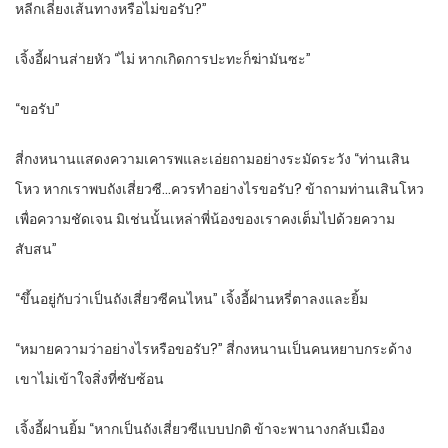
หลีกเลี่ยงเส้นทางหรือไม่ขอรับ?”
เจิ้งอี้ฝานส่ายหัว “ไม่ หากเกิดการปะทะก็ฆ่ามันซะ”
“ขอรับ”
สี่กงหนานแสดงความเคารพและเอ่ยถามอย่างระมัดระวัง “ท่านเสิน
โหว หากเราพบถังเสี่ยวซี…ควรทำอย่างไรขอรับ? ข้าถามท่านเสินโหว
เพื่อความชัดเจน มิเช่นนั้นเหล่าพี่น้องของเราคงเต็มไปด้วยความ
สับสน”
“ขึ้นอยู่กับว่าเป็นถังเสี่ยวซีคนไหน” เจิ้งอี้ฝานหรี่ตาลงและยิ้ม
“หมายความว่าอย่างไรหรือขอรับ?” สี่กงหนานเป็นคนหยาบกระด้าง
เขาไม่เข้าใจสิ่งที่ซับซ้อน
เจิ้งอี้ฝานยิ้ม “หากเป็นถังเสี่ยวซีแบบปกติ ข้าจะพานางกลับเมือง