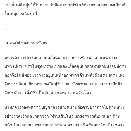
กระนั้นหลินมู่อวี่ก็ไม่ทราบว่ามีคนมากเท่าใดที่ต้องการสังหารถังเสี่ยวซี
ในเหตุการณ์ครานี้
…
ณ ทางใต้ของป่าล่ามังกร
ทหารม้ากว่าห้าร้อยนายเคลื่อนผ่านป่าอย่างเชื่องช้า ด้านหน้ากอง
ทหารมีชายชราในชุดเกราะเบาและเสื้อคลุมปักลายงูหลามพร้อมมีตรา
ดอกจื่อยินสีทองแวววาวอยู่บนหน้าอก ทหารด้านหลังล้วนสวมตราแห่ง
จักรวรรดิและถือธงขนาดใหญ่ที่โบกสะบัดตามสายลม กลางธงปักตัว
อักษรคำว่า ‘เจิ้ง’ ซึ่งเป็นสัญลักษณ์ของจวนเสินโหว
ท่ามกลางกองทหาร ผู้บัญชาการสี่กงหนานถือดาบยาวก้าวไปด้านหน้า
อย่างรวดเร็วและกล่าวว่า “ท่านเสินโหว นกส่งสารกลับมาแล้ว ด้าน
หน้าเป็นอาณาเขตของหมาป่าหนามอายุกว่าเจ็ดพันสองร้อยปี เราควร