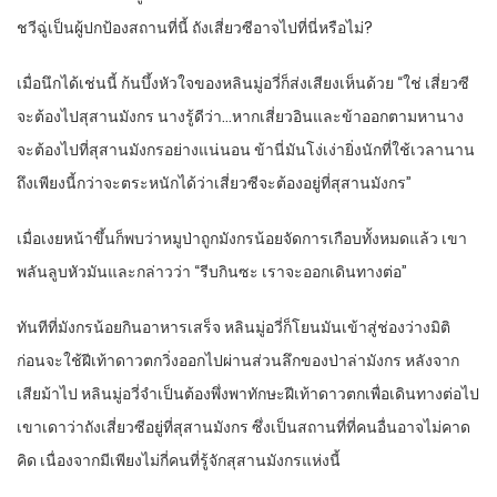
ชวีฉู่เป็นผู้ปกป้องสถานที่นี้ ถังเสี่ยวซีอาจไปที่นี่หรือไม่?
เมื่อนึกได้เช่นนี้ ก้นบึ้งหัวใจของหลินมู่อวี่ก็ส่งเสียงเห็นด้วย “ใช่ เสี่ยวซี
จะต้องไปสุสานมังกร นางรู้ดีว่า…หากเสี่ยวอินและข้าออกตามหานาง
จะต้องไปที่สุสานมังกรอย่างแน่นอน ข้านี่มันโง่เง่ายิ่งนักที่ใช้เวลานาน
ถึงเพียงนี้กว่าจะตระหนักได้ว่าเสี่ยวซีจะต้องอยู่ที่สุสานมังกร”
เมื่อเงยหน้าขึ้นก็พบว่าหมูป่าถูกมังกรน้อยจัดการเกือบทั้งหมดแล้ว เขา
พลันลูบหัวมันและกล่าวว่า “รีบกินซะ เราจะออกเดินทางต่อ”
ทันทีที่มังกรน้อยกินอาหารเสร็จ หลินมู่อวี่ก็โยนมันเข้าสู่ช่องว่างมิติ
ก่อนจะใช้ฝีเท้าดาวตกวิ่งออกไปผ่านส่วนลึกของป่าล่ามังกร หลังจาก
เสียม้าไป หลินมู่อวี่จำเป็นต้องพึ่งพาทักษะฝีเท้าดาวตกเพื่อเดินทางต่อไป
เขาเดาว่าถังเสี่ยวซีอยู่ที่สุสานมังกร ซึ่งเป็นสถานที่ที่คนอื่นอาจไม่คาด
คิด เนื่องจากมีเพียงไม่กี่คนที่รู้จักสุสานมังกรแห่งนี้