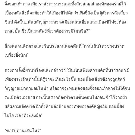
จิ้งจอกเก้าหาง เมื่อเราสังหารนางและทิ้งสัญลักษณ์กองทัพองครักษ์ไว้
เบื้องหลัง สิ่งนี้จะต้องทำให้เมืองชีไห่คิดว่าเฟิงจี้สิงเป็นผู้สังหารถังเสี่ยว
ซีแน่ ดังนั้น…พันธสัญญาระหว่างเมืองหลันเยี่ยนและเมืองชีไห่จะต้อง
หักสะบั้น ซึ่งเป็นผลลัพธ์ที่เราต้องการมิใช่หรือ?”
สี่กงหนานคิดตามและรีบประสานหมัดทันที “ท่านเสินโหวช่างปราด
เปรื่องยิ่งนัก!”
ดวงตาเจิ้งอี้ฝานหรี่ลงและกล่าวว่า “มันเป็นเพียงความคิดที่ปรารถนา มี
เพียงพระเจ้าเท่านั้นที่รู้ว่าจะเกิดอะไรขึ้น ตอนนี้ถังเสี่ยวซีอาจถูกสัตว์
วิญญาณฆ่าตายอยู่ในป่า หรืออาจจะทนพลังของจิ้งจอกเก้าหางไม่ได้จน
ระเบิดตัวเองตาย กระนั้นเราก็ต้องทำตามขั้นตอนไปก่อน จำไว้ว่าอย่า
ผลีผลามเด็ดขาด อีกทั้งห้ามต่อต้านกองทัพขององค์หญิงอิน ตอนนี้ยัง
ไม่ใช่เวลาที่จะลงมือ”
“ขอรับท่านเสินโหว”