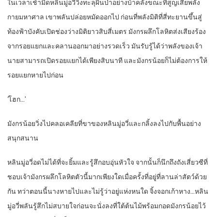
ในเวลาเช้ามืดหลินมู่อวี่วิ่งทะลุผืนป่าอย่างบ้าคลั่งขณะที่สูญเสียพลัง
กายมหาศาล เขาพลันปล่อยหมัดออกไป ก่อนที่พลังมิติที่สี่ทะยานขึ้นสู่
ท้องฟ้าบังคับเปิดช่องว่างมิติยาวสิบสี่เมตร มังกรผลึกโลหิตส่งเสียงร้อง
จากรอยแยกและคลานออกมาอย่างรวดเร็ว มันรับรู้ได้ว่าพลังของเจ้า
นายสามารถเปิดรอยแยกได้เพียงสิบนาที และมังกรน้อยก็ไม่ต้องการให้
รอยแยกหายไปก่อน
‘โฮก…’
มังกรน้อยวิ่งไปคลอเคลียที่ขาของหลินมู่อวี่และกลิ้งลงไปกับพื้นอย่าง
สนุกสนาน
หลินมู่อวี่อดไม่ได้ที่จะยิ้มและรู้สึกอบอุ่นหัวใจ จากนั้นก็นึกถึงถังเสี่ยวซีที่
ชอบเจ้ามังกรผลึกโลหิตตัวนี้มากเพียงใดเมื่อครั้งที่อยู่ที่ลานล่าสัตว์ด้วย
กัน ทว่าตอนนี้นางหายไปและไม่รู้ว่าอยู่แห่งหนใด จิ้งจอกเก้าหาง…หลิน
มู่อวี่พลันรู้สึกไม่สบายใจก่อนจะนั่งลงที่ใต้ต้นไม้พร้อมกอดมังกรน้อยไว้