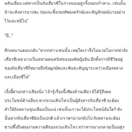
หลันเยี่ยน แต่หากเป็นถังเสี่ยวซีในร่างของอสูรจิ้งจอกเก้าหาง…เช่นนั้น
ข้าจะสังหารนางซะ ก่อนจะทิ้งกองทัพองครักษ์และสัญลักษณ์บางอย่าง
ไว้และหนีไป”
“นี่…”
สี่กงหนานตอบกลับ “หากกล่าวเช่นนั้น เหตุใดเราจึงไม่ฉวยโอกาสฆ่าถัง
เสี่ยวซีเลย นางเป็นสหายคนสนิทขององค์หญิงอิน อีกทั้งการมีชีวิตอยู่
ของถังเสี่ยวซีก็หมายถึงข้อผูกมัดและพันธะสัญญาระหว่างเมืองหลวง
และเมืองชีไห่”
เจิ้งอี้ฝานกล่าวเสียงนิ่ง “เจ้ารู้เรื่องนี้เพียงด้านเดียว มิได้รู้ถึงผล
ประโยชน์ด้านอื่นๆ หากจวนเสินโหวเป็นผู้สังหารถังเสี่ยวซี จะต้อง
ทำให้ถังหลานขุ่นเคืองเป็นแน่ เช่นนั้นเราจะได้ประโยชน์อันใด? ดัง
นั้นหากถังเสี่ยวซียังเป็นปกติ แล้วเราพานางกลับไป ถังหลานจะต้อง
ซาบซึ้งถึงคุณงามความดีของจวนเสินโหว ทว่าหากนางกลายเป็นอสูร