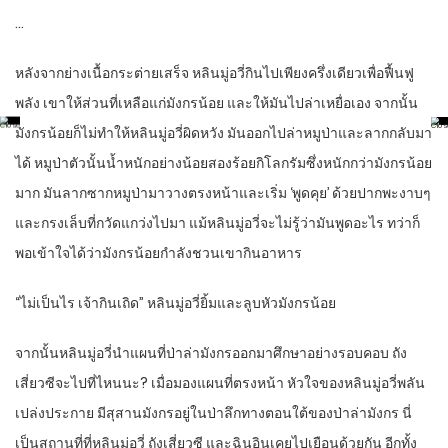
…
หลังจากย่างเนื้อกระต่ายเสร็จ หลินมู่อวี่กินไปเพียงครึ่งเดียวเพื่อฟื้นฟู
พลัง เขาให้ส่วนที่เหลือแก่มังกรน้อย และให้มันไปล่าเหยื่อเอง จากนั้น
มังกรน้อยก็ไม่ทำให้หลินมู่อวี่ผิดหวัง มันออกไปล่าหมูป่าและลากกลับมา
ได้ หมูป่าตัวนั้นน้ำหนักอย่างน้อยสองร้อยกิโลกรัมซึ่งหนักกว่ามังกรน้อย
มาก มันลากซากหมูป่ามาวางตรงหน้าและเริ่ม ‘พูดคุย’ ด้วยปากพะงาบๆ
และกรงเล็บที่กวัดแกว่งไปมา แม้หลินมู่อวี่จะไม่รู้ว่ามันพูดอะไร ทว่าก็
พอเข้าใจได้ว่ามังกรน้อยกำลังชวนเขากินอาหาร
“ไม่เป็นไร เจ้ากินเถิด” หลินมู่อวี่ยิ้มและลูบหัวมังกรน้อย
จากนั้นหลินมู่อวี่นำแผนที่ป่าล่ามังกรออกมาศึกษาอย่างรอบคอบ ถัง
เสี่ยวซีจะไปที่ไหนนะ? เมื่อมองแผนที่ตรงหน้า หัวใจของหลินมู่อวี่พลัน
เปล่งประกาย มีสุสานมังกรอยู่ในป่าลึกทางตอนใต้ของป่าล่ามังกร นี่
เป็นสถานที่ที่หลินมู่อวี่ ถังเสี่ยวซี และฉินอินเคยไปเยือนด้วยกัน อีกทั้ง