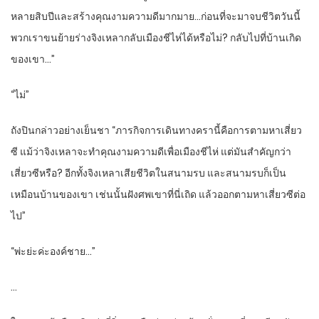
หลายสิบปีและสร้างคุณงามความดีมากมาย…ก่อนที่จะมาจบชีวิตวันนี้
พวกเราขนย้ายร่างจิงเหลากลับเมืองชีไห่ได้หรือไม่? กลับไปที่บ้านเกิด
ของเขา…”
“ไม่”
ถังปินกล่าวอย่างเย็นชา “ภารกิจการเดินทางครานี้คือการตามหาเสี่ยว
ซี แม้ว่าจิงเหลาจะทำคุณงามความดีเพื่อเมืองชีไห่ แต่มันสำคัญกว่า
เสี่ยวซีหรือ? อีกทั้งจิงเหลาเสียชีวิตในสนามรบ และสนามรบก็เป็น
เหมือนบ้านของเขา เช่นนั้นฝังศพเขาที่นี่เถิด แล้วออกตามหาเสี่ยวซีต่อ
ไป”
“พ่ะย่ะค่ะองค์ชาย…”
…