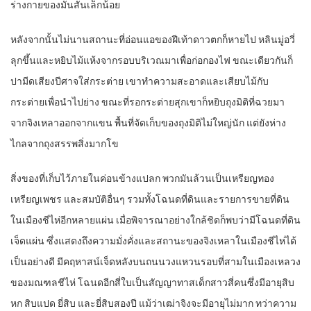
ร่างกายของมันสั่นเล็กน้อย
หลังจากนั้นไม่นานสถานะที่อ่อนแอของฝีเท้าดาวตกก็หายไป หลินมู่อวี่
ลุกขึ้นและหยิบไม้แห้งจากรอบบริเวณมาเพื่อก่อกองไฟ ขณะเดียวกันก็
ปามีดเสียงปีศาจใส่กระต่าย เขาทำความสะอาดและเสียบไม้กับ
กระต่ายเพื่อนำไปย่าง ขณะที่รอกระต่ายสุกเขาก็หยิบถุงมิติที่ฉวยมา
จากจิงเหลาออกจากแขน พื้นที่จัดเก็บของถุงมิติไม่ใหญ่นัก แต่ยังห่าง
ไกลจากถุงสรรพสิ่งมากโข
สิ่งของที่เก็บไว้ภายในค่อนข้างแปลก พวกมันล้วนเป็นเหรียญทอง
เหรียญเพชร และสมบัติอื่นๆ รวมทั้งโฉนดที่ดินและรายการขายที่ดิน
ในเมืองชีไห่อีกหลายแผ่น เมื่อพิจารณาอย่างใกล้ชิดก็พบว่ามีโฉนดที่ดิน
เจ็ดแผ่น ซึ่งแสดงถึงความมั่งคั่งและสถานะของจิงเหลาในเมืองชีไห่ได้
เป็นอย่างดี มีคฤหาสน์เจ็ดหลังบนถนนวงแหวนรอบที่สามในเมืองเหลวง
ของมณฑลชีไห่ โฉนดอีกสี่ใบเป็นสัญญาทาสเด็กสาวสี่คนซึ่งมีอายุสิบ
หก สิบแปด ยี่สิบ และยี่สิบสองปี แม้ว่าเฒ่าจิงจะมีอายุไม่มาก ทว่าความ