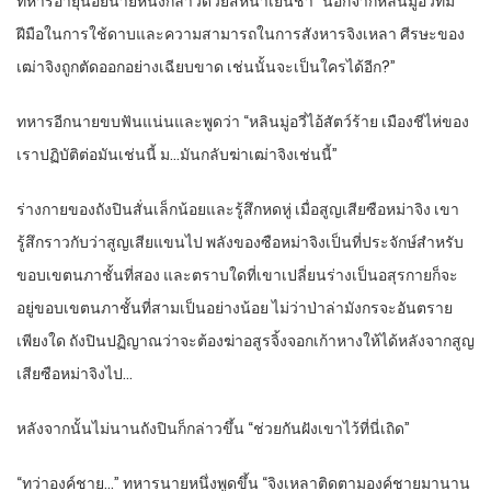
ทหารอายุน้อยนายหนึ่งกล่าวด้วยสีหน้าเย็นชา “นอกจากหลินมู่อวี่ที่มี
ฝีมือในการใช้ดาบและความสามารถในการสังหารจิงเหลา ศีรษะของ
เฒ่าจิงถูกตัดออกอย่างเฉียบขาด เช่นนั้นจะเป็นใครได้อีก?”
ทหารอีกนายขบฟันแน่นและพูดว่า “หลินมู่อวี่ไอ้สัตว์ร้าย เมืองชีไห่ของ
เราปฏิบัติต่อมันเช่นนี้ ม…มันกลับฆ่าเฒ่าจิงเช่นนี้”
ร่างกายของถังปินสั่นเล็กน้อยและรู้สึกหดหู่ เมื่อสูญเสียซือหม่าจิง เขา
รู้สึกราวกับว่าสูญเสียแขนไป พลังของซือหม่าจิงเป็นที่ประจักษ์สำหรับ
ขอบเขตนภาชั้นที่สอง และตราบใดที่เขาเปลี่ยนร่างเป็นอสุรกายก็จะ
อยู่ขอบเขตนภาชั้นที่สามเป็นอย่างน้อย ไม่ว่าป่าล่ามังกรจะอันตราย
เพียงใด ถังปินปฏิญาณว่าจะต้องฆ่าอสูรจิ้งจอกเก้าหางให้ได้หลังจากสูญ
เสียซือหม่าจิงไป…
หลังจากนั้นไม่นานถังปินก็กล่าวขึ้น “ช่วยกันฝังเขาไว้ที่นี่เถิด”
“ทว่าองค์ชาย…” ทหารนายหนึ่งพูดขึ้น “จิงเหลาติดตามองค์ชายมานาน