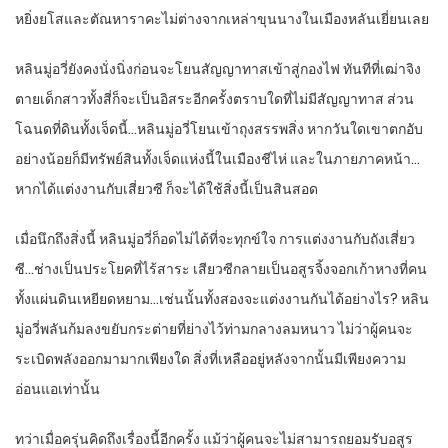
หยิ่งยโสและตัณหาราคะไม่ต่างจากเหล่าขุนนางในเมืองหลันเยี่ยนเลย
หลินมู่อวี่ยังคงนั่งนิ่งก่อนจะโยนสัญญาทาสเข้าสู่กองไฟ ทันทีที่เฒ่าจิง
ตายเด็กสาวทั้งสี่ก็จะเป็นอิสระอีกครั้งตราบใดที่ไม่มีสัญญาทาส ส่วน
โฉนดที่ดินทั้งเจ็ดนี้…หลินมู่อวี่โยนเข้าถุงสรรพสิ่ง หากวันใดเขาตกอับ
อย่างน้อยก็มีทรัพย์สินทั้งเจ็ดแห่งนี้ในเมืองชีไห่ และในภายภาคหน้า…
หากได้แต่งงานกับเสี่ยวซี ก็จะได้ใช้สิ่งนี้เป็นสินสอด
เมื่อนึกถึงสิ่งนี้ หลินมู่อวี่ก็อดไม่ได้ที่จะทุกข์ใจ การแต่งงานกับถังเสี่ยว
ซี…ช่างเป็นประโยคที่ไร้สาระ เสียวซีกลายเป็นอสูรจิ้งจอกเก้าหางที่คน
ทั้งแผ่นดินเหยียดหยาม…เช่นนั้นทั้งสองจะแต่งงานกันได้อย่างไร? หลิน
มู่อวี่พลันก้มลงขยับกระต่ายที่ย่างไว้ท่ามกลางลมหนาว ไม่ว่าผู้คนจะ
ระเบิดพลังออกมามากเพียงใด สิ่งที่เหลืออยู่หลังจากนั้นมีเพียงความ
อ่อนแอเท่านั้น
ทว่าเมื่อครุ่นคิดถึงเรื่องนี้อีกครั้ง แม้ว่าผู้คนจะไม่สามารถยอมรับอสูร