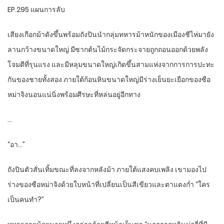
EP.295 แผนการลับ
เสียงเกือกม้าดังขึ้นพร้อมถังปินนำกลุ่มทหารม้าหนักของเมืองชีไห่มายัง
ลานกว้างขนาดใหญ่ มีซากต้นไม้กระจัดกระจายถูกถอนออกด้วยพลัง
โจมตีที่รุนแรง และมีหลุมขนาดใหญ่เกิดขึ้นสามแห่งจากการการปะทะ
กันของชายทั้งสอง ภายใต้ก้อนหินขนาดใหญ่มีร่างเย็นยะเยือกของซือ
หม่าจิงนอนแน่นิ่งพร้อมศีรษะที่หล่นอยู่อีกทาง
…
“อา…”
ถังปินตัวสั่นเทิ้มขณะที่ลงจากหลังม้า ภายใต้แสงคบเพลิง เขามองไป
ร่างของซือหม่าจิงด้วยใบหน้าที่เปลี่ยนเป็นสีเขียวและตาแดงก่ำ “ใคร
เป็นคนทำ?”