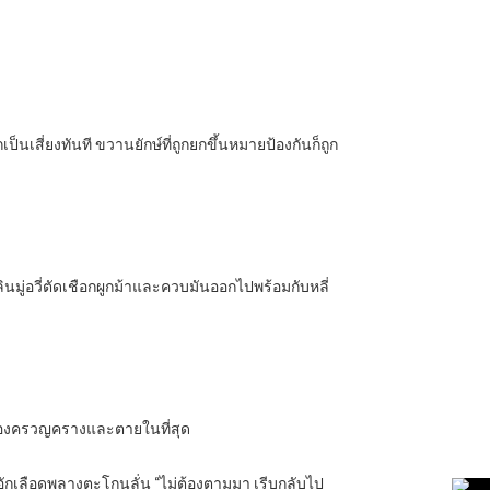
เป็นเสี่ยงทันที ขวานยักษ์ที่ถูกยกขึ้นหมายป้องกันก็ถูก
ินมู่อวี่ตัดเชือกผูกม้าและควบมันออกไปพร้อมกับหลี่
อบร้องครวญครางและตายในที่สุด
่กระอักเลือดพลางตะโกนลั่น “ไม่ต้องตามมา เรีบกลับไป