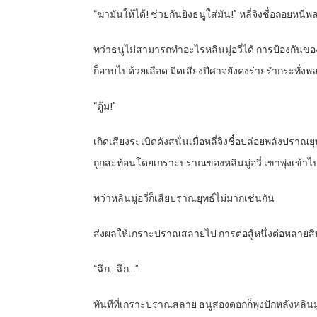
“ฆ่ามันให้ได้! ช่วยกันยิงธนูใส่มัน!” หลี่จิงชื๋อถอยหนี
ทว่าธนูไม่สามารถทำอะไรหลินมู่อวี่ได้ การป้องกันขอ
ก็อาบไปด้วยเลือด มีดเสียงปีศาจยังคงร่ายรำกระทั่งพ
“ตู้ม!”
เกิดเสียงระเบิดดังสนั่นเมื่อหลี่จิงชื๋อปล่อยพลังปราณ
ถูกสะท้อนโดยเกราะปราณของหลินมู่อวี่ เขาพุ่งเข้า
ทว่าหลินมู่อวี่ก็เสียปราณยุทธ์ไม่มากเช่นกัน
ส่งผลให้เกราะปราณสลายไป การต่อสู้หนึ่งต่อหลายสิ
“ฉึก…ฉึก…”
ทันทีที่เกราะปราณสลาย ธนูสองดอกก็พุ่งปักหลังหลินม