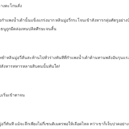
พลางตะโกนสั่ง
งกำแพงน้ำเต้านั้นแข็งแกร่งมาก หลินมู่อวี่กระโจนเข้าสังหารกลุ่มศัตรูอย่
ลธนูถูกมีดล่องหนปลิดศีรษะจนสิ้น
ยุทธ์! หลินมู่อวี่สั่นสะท้านไปทั่วร่างทันทีที่กำแพงน้ำเต้าต้านทานพลังอันรุน
ไปสังหารทหารหลายสิบคนนั้นทันใด!
บเริ่มเข้าตาจน
ู่อวี่ทันที แม้จะลึกเพียงไม่กี่เซนติเมตรพอให้เลือดไหล ทว่าเขาก็เจ็บปวดอ