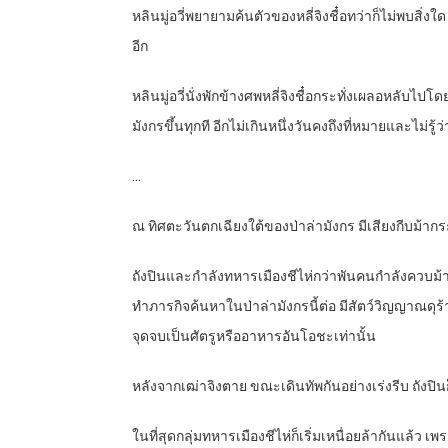
หลินมู่อวี่พยายามค้นตัวของหลี่จิงชื๋อทว่าก็ไม่พบส
อีก
หลินมู่อวี่นั่งพักข้างศพหลี่จิงชื๋อกระทั่งเผลอหลับไปโด
มังกรขึ้นทุกที อีกไม่เกินหนึ่งวันคงถึงที่หมายและไม่รู้ว่
…
ณ ทิศตะวันตกเฉียงใต้ของป่าล่ามังกร มีเสียงกีบม้ากร
ถังปินและกำลังทหารเมืองชีไห่กว่าพันคนกำลังควบม้า
ทำภารกิจค้นหาในป่าล่ามังกรนี้ต่อ มีสัตว์วิญญาณดุร
จุดจบเป็นศัตรูหรืออาหารอันโอชะเท่านั้น
หลังจากเฒ่าจิงตาย ขณะเดินทัพกันอย่างเร่งรีบ ถังปิน
ในที่สุดกลุ่มทหารเมืองชีไห่ก็เริ่มเหนื่อยล้ากันแล้ว เ