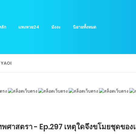
ลัก
แทงหวย24
มังงะ
นิยายทั้งหมด
ย YAOI
ทพศาสตรา - Ep.297 เหตุใดจึงขโมยชุดของแ