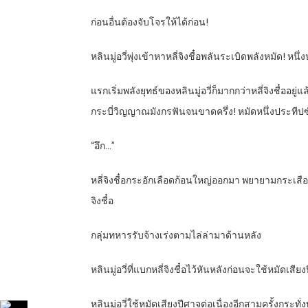
ก่อนอื่นต้องจับโจรให้ได้ก่อน!
หลินมู่อวี่พุ่งเข้าหาหลี่จิงชื๋อพลันระเบิดพลังหมัด! หนึ
แรกเริ่มพลังยุทธ์ของหลินมู่อวี่ก็มากกว่าหลี่จิงชื๋ออยู
กระบี่วิญญาณมังกรฟันจนขาดครึ่ง! หมัดหนึ่งประทีปซัด
“อึก…”
หลี่จิงชื๋อกระอักเลือดก้อนใหญ่ออกมา พยายามกระเสือก
จิงชื๋อ
กลุ่มทหารรับจ้างเร่งตามไล่ล่ามาด้านหลัง
หลินมู่อวี่ที่แบกหลี่จิงชื๋อไว้หันหลังก่อนจะใช้หม
หลินมู่อวี่ใช้หมัดเสียงปีศาจต่อเนื่องอีกสามครั้งกระท