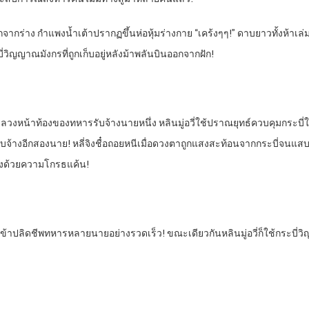
ดออกจากร่าง กำแพงน้ำเต้าปรากฏขึ้นห่อหุ้มร่างกาย “เคร้งๆๆ!” ดาบยาวทั้งห้าเ
่วิญญาณมังกรที่ถูกเก็บอยู่หลังม้าพลันบินออกจากฝัก!
ะลวงหน้าท้องของทหารรับจ้างนายหนึ่ง หลินมู่อวี่ใช้ปราณยุทธ์ควบคุมกระบี่ใ
รับจ้างอีกสองนาย! หลี่จิงชื๋อถอยหนีเมื่อดวงตาถูกแสงสะท้อนจากกระบี่จนแสบ หล
มองด้วยความโกรธแค้น!
ข้าปลิดชีพทหารหลายนายอย่างรวดเร็ว! ขณะเดียวกันหลินมู่อวี่ก็ใช้กระบี่ว