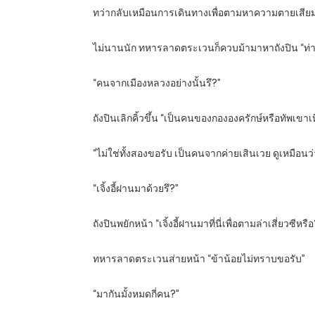
ทว่ากลับเหมือนการเดินทางเพื่อตามหาความตายเสียมากกว่
ไม่นานนัก ทหารลาดตระเวนก็ควบม้ามาหาถังปิน “ท่านอ
“คนจากเมืองหลวงอย่างนั้นรึ?”
ถังปินเลิกคิ้วขึ้น “เป็นคนของกององครักษ์หรือทัพเขาเ
“ไม่ใช่ทั้งสองขอรับ เป็นคนจากค่ายเสินเวย ดูเหมือนว
“เจิ้งอี้ฝานมาด้วยรึ?”
ถังปินพยักหน้า “เจิ้งอี้ฝานมาที่นี่เพื่อตามล่าเสี่ยวซีหรื
ทหารลาดตระเวนส่ายหน้า “ข้าน้อยไม่ทราบขอรับ”
“มากันมั้งหมดกี่คน?”