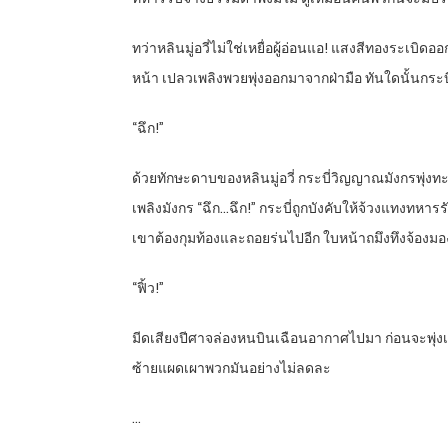
ทว่าหลินมู่อวี่ไม่ใช่เหยื่อผู้อ่อนแอ! แสงสีทองระเบิ
หน้า เปลวเพลิงพวยพุ่งออกมาจากฝ่ามือ ทันใดนั้นกระบี
“ฉึก!”
ด้วยทักษะดาบของหลินมู่อวี่ กระบี่วิญญาณมังกรพุ่งท
เพลิงมังกร “ฉึก…ฉึก!” กระบี่ถูกบังคับให้จ้วงแทงทหาร
เขาต้องกุมท้องและถอยร่นไปอีก ใบหน้าถมึงทึงจ้อง
“ฟิ้ว!”
มีดเสียงปีศาจล่องหนบินเฉือนอากาศไปมา ก่อนจะพุ่งเ
ซ้ายแผดเผาพวกมันอย่างไม่ลดละ
…