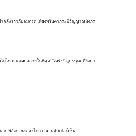
างบ้าคลั่งราวกับลมกรด เพียงพริบตากระบี่วิญญาณมังกร
แรงไม่ไหวจนแตกสลายในที่สุด! “เคร้ง!” ลูกธนูคมที่ยิงมา
ย่างมาก พลังกายลดลงไปกว่าสามสิบเปอร์เซ็น