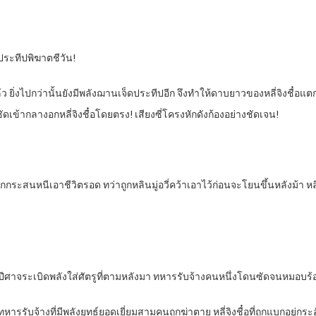
่งประทีปพิฆาตชีวัน!
่แล้ว ยิ่งไปกว่านั้นยังมีพลังฌานเจ็ดประทีปอีก จึงทำให้ดาบยาวของหลี่จิงชื๋อแตก
เข้ากลางอกหลี่จิงชื๋อโดยตรง! เสียงซี่โครงหักดังก้องอย่างชัดเจน!
กระสนหนีเอาชีวิตรอด ทว่าถูกหลินมู่อวี่คว้าเอาไว้ก่อนจะโยนขึ้นหลังม้า หล
ัดเสียงปีศาจระเบิดพลังใส่ศัตรูที่ตามหลังมา ทหารรับจ้างคนหนึ่งโดนซัดจนหม
ั่งทหารรับจ้างที่มีพลังยุทธ์ยอดเยี่ยมสามคนถูกฆ่าตาย หลี่จิงชื๋อที่ถูกแบกอยู