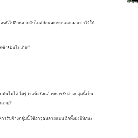
ิงชื๋อหนีไปอีกหลายสิบไมล์ก่อนจะหยุดและเผาเขาไว้ใต้
ากข้า! ฝันไปเถิด!”
่ได้ ไม่รู้ว่าแท้จริงแล้วทหารรับจ้างกลุ่มนี้เป็น
ินเวย?
ับจ้างกลุ่มนี้ใช้อาวุธหลายแบบ อีกทั้งยังมีทักษะ