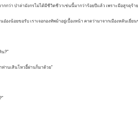
า ป่าล่ามังกรไม่ได้มีชีวิตชีวาเช่นนี้มากว่าร้อยปีแล้ว เพราะมีอสูรดุร้ายอ
๋องน้อยขอรับ เราเจอกองทัพม้าอยู่เบื้องหน้า คาดว่ามาจากเมืองหลันเยี่ยน
หิน?”
่าท่านเสินโหวอี้ฝานก็มาด้วย”
อ?”