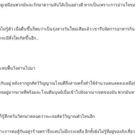
ิ่งใด ดูเหมือนพวกมันจะรักษาความลับได้เป็นอย่างดี หากเป็นเพราะการอ่านใจข
ยไม่รู้ตัว เมื่อตื่นขึ้นก็พบว่าเป็นรุ่งสางวันใหม่เสียแล้ว เขารีบจัดการอาหารกิ
าจะมีสิ่งใดเกิดขึ้นอีก…
ะทบพื้นวิ่งผ่านไปมา
กันอยู่ หลังจากถูกสัตว์วิญญาณโจมตีถึงสามครั้งทำให้จำนวนคนลดลงเหลือน้
้ายอยู่มากมายที่พร้อมจะโจมตีมนุษย์เมื่อเข้าไปยังอาณาเขตของมัน พวกมันหว
ก็รู้สึกหวั่นวิตกมาตลอดว่าจะเจอสัตว์วิญาณตัวไหนอีก
พราะการต่อสู้กันอสูรร้ายคราจึงแทบไม่มีแรงเหลือ อีกทั้งยังไม่รู้ที่อยู่ของถังเ