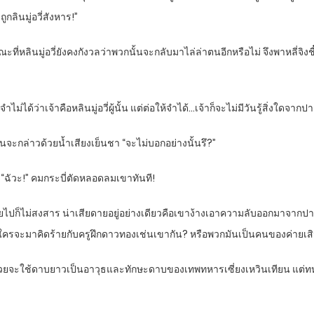
กลินมู่อวี่สังหาร!”
ะที่หลินมู่อวี่ยังคงกังวลว่าพวกนั้นจะกลับมาไล่ล่าตนอีกหรือไม่ จึงพาหลี่จ
ำไม่ได้ว่าเจ้าคือหลินมู่อวี่ผู้นั้น แต่ต่อให้จำได้…เจ้าก็จะไม่มีวันรู้สิ่งใดจากป
ก่อนจะกล่าวด้วยน้ำเสียงเย็นชา “จะไม่บอกอย่างนั้นรึ?”
ป “ฉัวะ!” คมกระบี่ตัดหลอดลมเขาทันที!
ก็ไม่สงสาร น่าเสียดายอยู่อย่างเดียวคือเขาง้างเอาความลับออกมาจากปากมันไม
้ใครจะมาคิดร้ายกับครูฝึกดาวทองเช่นเขากัน? หรือพวกมันเป็นคนของค่ายเส
เวยจะใช้ดาบยาวเป็นอาวุธและทักษะดาบของเทพทหารเซี่ยงเหวินเทียน แต่ทหารร