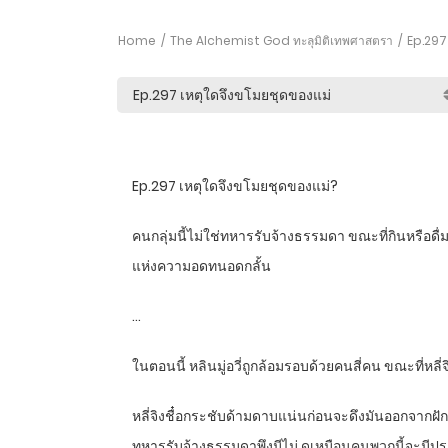
Home
The Alchemist God ทะลุมิติเทพศาสตรา
Ep.297 
Ep.297 เหตุใดจึงขโมยชุดของแม่?
คนกลุ่มนี้ไม่ใช่ทหารรับจ้างธรรมดา ขณะที่กินหรือด
แห่งความอดทนอดกลั้น
…
ในตอนนี้ หลินมู่อวี่ถูกล้อมรอบด้วยคนสี่คน ขณะที่หล
หลี่จิงชื๋อกระชับด้ามดาบแน่นก่อนจะดึงมันออกจากฝัก 
ทหารรับจ้างธรรมดาพึงมีไม่ ดูเหมือนคนพวกนี้จะมี