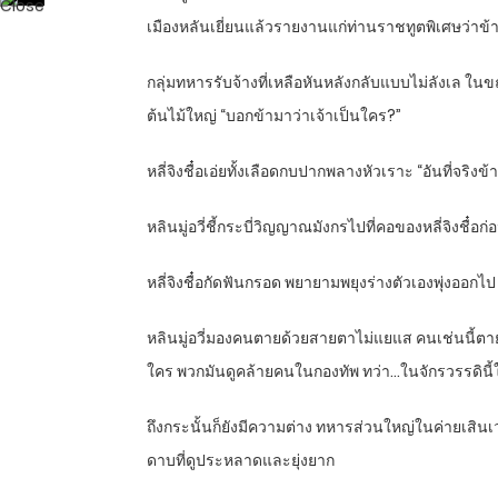
เมืองหลันเยี่ยนแล้วรายงานแก่ท่านราชทูตพิเศษว่าข้าถู
กลุ่มทหารรับจ้างที่เหลือหันหลังกลับแบบไม่ลังเล ในขณ
ต้นไม้ใหญ่ “บอกข้ามาว่าเจ้าเป็นใคร?”
หลี่จิงชื๋อเอ่ยทั้งเลือดกบปากพลางหัวเราะ “อันที่จริงข้าจ
หลินมู่อวี่ชี้กระบี่วิญญาณมังกรไปที่คอของหลี่จิงชื๋อ
หลี่จิงชื๋อกัดฟันกรอด พยายามพยุงร่างตัวเองพุ่งออกไ
หลินมู่อวี่มองคนตายด้วยสายตาไม่แยแส คนเช่นนี้ตายไป
ใคร พวกมันดูคล้ายคนในกองทัพ ทว่า…ในจักรวรรดินี
ถึงกระนั้นก็ยังมีความต่าง ทหารส่วนใหญ่ในค่ายเสิน
ดาบที่ดูประหลาดและยุ่งยาก