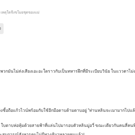
เหตุใดจึงขโมยชุดของแม่
ื่มพวกมันไม่ส่งเสียงเอะอะใดราวกับเป็นทหารฝึกที่มีระเบียบวินัย ในแววตาไ
ี่จิงชื๋อถือแก้วไวน์พร้อมกับใช้อีกมือดาบด้ามดาบอยู่ “ท่านหลินจะเมามากไปแ
ใบดาบห่อหุ้มด้วยสายฟ้าที่แล่นไปมารอบตัวหลินมู่อวี่ ขณะเดียวกันคนสี่คนที่ย
ประสบการณ์สังหารคนไม่มีทางสู้มาหลายคนแล้ว!