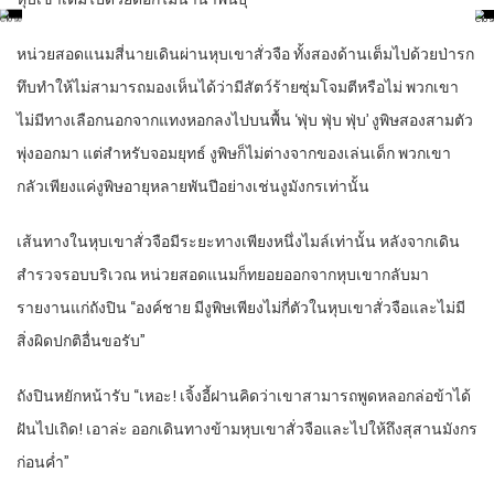
หน่วยสอดแนมสี่นายเดินผ่านหุบเขาสั่วจือ ทั้งสองด้านเต็มไปด้วยป่ารก
ทึบทำให้ไม่สามารถมองเห็นได้ว่ามีสัตว์ร้ายซุ่มโจมตีหรือไม่ พวกเขา
ไม่มีทางเลือกนอกจากแทงหอกลงไปบนพื้น ‘ฟุ่บ ฟุ่บ ฟุ่บ’ งูพิษสองสามตัว
พุ่งออกมา แต่สำหรับจอมยุทธ์ งูพิษก็ไม่ต่างจากของเล่นเด็ก พวกเขา
กลัวเพียงแค่งูพิษอายุหลายพันปีอย่างเช่นงูมังกรเท่านั้น
เส้นทางในหุบเขาสั่วจือมีระยะทางเพียงหนึ่งไมล์เท่านั้น หลังจากเดิน
สำรวจรอบบริเวณ หน่วยสอดแนมก็ทยอยออกจากหุบเขากลับมา
รายงานแก่ถังปิน “องค์ชาย มีงูพิษเพียงไม่กี่ตัวในหุบเขาสั่วจือและไม่มี
สิ่งผิดปกติอื่นขอรับ”
ถังปินหยักหน้ารับ “เหอะ! เจิ้งอี้ฝานคิดว่าเขาสามารถพูดหลอกล่อข้าได้
ฝันไปเถิด! เอาล่ะ ออกเดินทางข้ามหุบเขาสั่วจือและไปให้ถึงสุสานมังกร
ก่อนค่ำ”