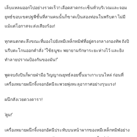
เล็บแหลมออกไปอย่างรวดเร็ว! เลือดสาดกระเซ็นทั่วบริเวณและจอม
ยุทธ์ขอบเขตปฐพีชั้นที่สามคนนั้นก็ขาดเป็นสองท่อนในพริบตา ไม่มี
แม้แต่โอกาสจะส่งเสียงร้อง!
ทุกคนตกตะลึงขณะที่มองไปยังหมีเหล็กทมิฬที่อยู่ตรงกลางกองทัพ ถังปิ
นรีบตะโกนออกคำสั่ง “ใช้ธนูซะ พยายามรักษาระยะห่างไว้ และยิง
ทำลายปราณป้องกันของมัน!”
พูดจบถังปินก็ผายฝ่ามือ วิญญาณยุทธ์ลอยขึ้นมาเกาะบนไหล่ ก่อนที่
เครื่องหมายผนึกจิ้งจอกอัคนีจะพวยพุ่งทะลุอากาศอย่างรุนแรง!
ผนึกสังเวยดวงดารา!
‘ตูม!’
เครื่องหมายผนึกจิ้งจอกอัคนีประทับบนหน้าผากของหมีเหล็กทมิฬอย่าง