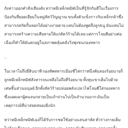
ถังห่าวออกคำสั่งเสียงดัง ทว่าหมีเหล็กทมิฬเป็นที่รู้จักกันดีในเรื่องการ
ป้องกันที่ยอดเยี่ยมในหมู่สัตว์วิญญาณ ขนทั้งตัวแข็งราวกับเหล็กกล้าซึ่ง
สามารถสกัดกั้นหอกได้อย่างง่ายดาย แทบไม่ต้องพูดถึงลูกธนู มันแทบไม่
สามารถสร้างความเสียหายให้แก่สัตว์ร้ายได้เลย แต่การโจมตีอย่างต่อ
เนื่องก็ทำให้มันตกอยู่ในสภาพคลุ้มคลั่งวิ่งพุ่งชนกองทหาร
…
ในเวลาไม่ถึงยี่สิบนาที กองทัพทหารเมืองชีไห่กว่าหนึ่งพันสองร้อยนายก็
ถูกหมีเหล็กทมิฬสังหารจนเหลือไม่ถึงสี่ร้อยนาย ทั้งหุบเขาเต็มไปด้วย
เศษชิ้นส่วนมนุษย์ อีกทั้งสัตว์ร้ายปล่อยพลังเปลวไฟโจมตีใส่กองทหาร
ซึ่งแผดเผาผู้คนจนกลายเป็นเถ้าถ่านไปเป็นจำนวนมาก มันเป็น
เหตุการณ์ที่น่าสยดสยองยิ่งนัก
ทว่าหมีเหล็กทมิฬเองก็ได้รับการชดใช้อย่างแสนสาหัส ทั่วร่างกายเต็ม