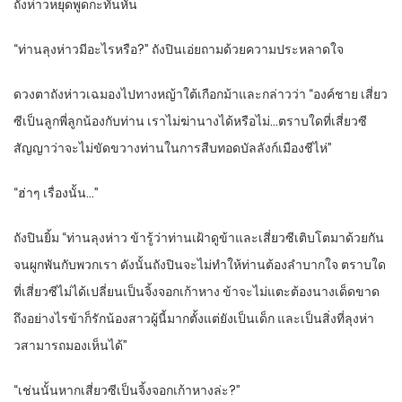
ถังห่าวหยุดพูดกะทันหัน
“ท่านลุงห่าวมีอะไรหรือ?” ถังปินเอ่ยถามด้วยความประหลาดใจ
ดวงตาถังห่าวเฉมองไปทางหญ้าใต้เกือกม้าและกล่าวว่า “องค์ชาย เสี่ยว
ซีเป็นลูกพี่ลูกน้องกับท่าน เราไม่ฆ่านางได้หรือไม่…ตราบใดที่เสี่ยวซี
สัญญาว่าจะไม่ขัดขวางท่านในการสืบทอดบัลลังก์เมืองชีไห่”
“ฮ่าๆ เรื่องนั้น…”
ถังปินยิ้ม “ท่านลุงห่าว ข้ารู้ว่าท่านเฝ้าดูข้าและเสี่ยวซีเติบโตมาด้วยกัน
จนผูกพันกับพวกเรา ดังนั้นถังปินจะไม่ทำให้ท่านต้องลำบากใจ ตราบใด
ที่เสี่ยวซีไม่ได้เปลี่ยนเป็นจิ้งจอกเก้าหาง ข้าจะไม่แตะต้องนางเด็ดขาด
ถึงอย่างไรข้าก็รักน้องสาวผู้นี้มากตั้งแต่ยังเป็นเด็ก และเป็นสิ่งที่ลุงห่า
วสามารถมองเห็นได้”
“เช่นนั้นหากเสี่ยวซีเป็นจิ้งจอกเก้าหางล่ะ?”