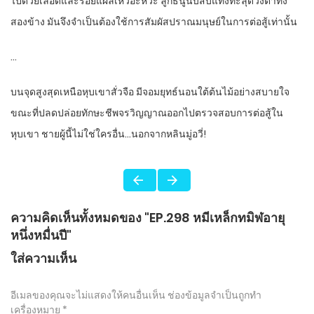
ไปด้วยเลือดและรอยแผลเหวอะหวะ ลูกธนูนับสิบแทงทะลุดวงตาทั้ง
สองข้าง มันจึงจำเป็นต้องใช้การสัมผัสปราณมนุษย์ในการต่อสู้เท่านั้น
…
บนจุดสูงสุดเหนือหุบเขาสั่วจือ มีจอมยุทธ์นอนใต้ต้นไม้อย่างสบายใจ
ขณะที่ปลดปล่อยทักษะชีพจรวิญญาณออกไปตรวจสอบการต่อสู้ใน
หุบเขา ชายผู้นี้ไม่ใช่ใครอื่น…นอกจากหลินมู่อวี่!
ความคิดเห็นทั้งหมดของ "EP.298 หมีเหล็กทมิฬอายุ
หนึ่งหมื่นปี"
ใส่ความเห็น
อีเมลของคุณจะไม่แสดงให้คนอื่นเห็น
ช่องข้อมูลจำเป็นถูกทำ
เครื่องหมาย
*