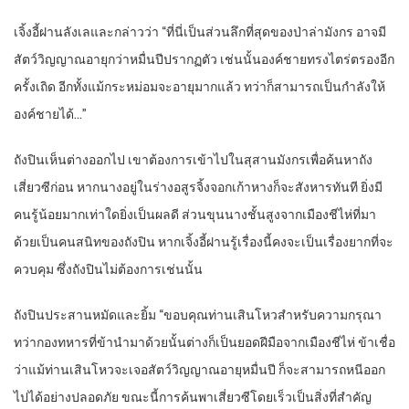
เจิ้งอี้ฝานลังเลและกล่าวว่า “ที่นี่เป็นส่วนลึกที่สุดของป่าล่ามังกร อาจมี
สัตว์วิญญาณอายุกว่าหมื่นปีปรากฏตัว เช่นนั้นองค์ชายทรงไตร่ตรองอีก
ครั้งเถิด อีกทั้งแม้กระหม่อมจะอายุมากแล้ว ทว่าก็สามารถเป็นกำลังให้
องค์ชายได้…”
ถังปินเห็นต่างออกไป เขาต้องการเข้าไปในสุสานมังกรเพื่อค้นหาถัง
เสี่ยวซีก่อน หากนางอยู่ในร่างอสูรจิ้งจอกเก้าหางก็จะสังหารทันที ยิ่งมี
คนรู้น้อยมากเท่าใดยิ่งเป็นผลดี ส่วนขุนนางชั้นสูงจากเมืองชีไห่ที่มา
ด้วยเป็นคนสนิทของถังปิน หากเจิ้งอี้ฝานรู้เรื่องนี้คงจะเป็นเรื่องยากที่จะ
ควบคุม ซึ่งถังปินไม่ต้องการเช่นนั้น
ถังปินประสานหมัดและยิ้ม “ขอบคุณท่านเสินโหวสำหรับความกรุณา
ทว่ากองทหารที่ข้านำมาด้วยนั้นต่างก็เป็นยอดฝีมือจากเมืองชีไห่ ข้าเชื่อ
ว่าแม้ท่านเสินโหวจะเจอสัตว์วิญญาณอายุหมื่นปี ก็จะสามารถหนีออก
ไปได้อย่างปลอดภัย ขณะนี้การค้นพาเสี่ยวซีโดยเร็วเป็นสิ่งที่สำคัญ