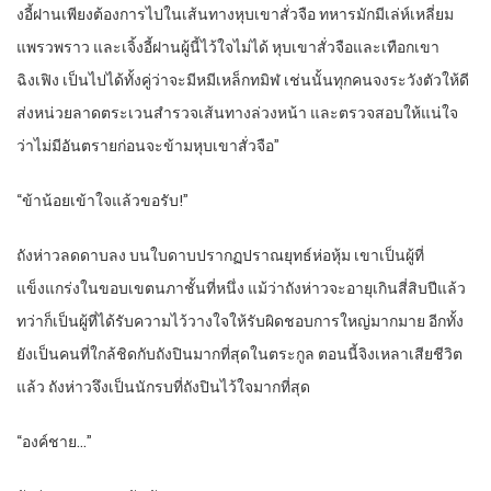
งอี้ฝานเพียงต้องการไปในเส้นทางหุบเขาสั่วจือ ทหารมักมีเล่ห์เหลี่ยม
แพรวพราว และเจิ้งอี้ฝานผู้นี้ไว้ใจไม่ได้ หุบเขาสั่วจือและเทือกเขา
ฉิงเฟิง เป็นไปได้ทั้งคู่ว่าจะมีหมีเหล็กทมิฬ เช่นนั้นทุกคนจงระวังตัวให้ดี
ส่งหน่วยลาดตระเวนสำรวจเส้นทางล่วงหน้า และตรวจสอบให้แน่ใจ
ว่าไม่มีอันตรายก่อนจะข้ามหุบเขาสั่วจือ”
“ข้าน้อยเข้าใจแล้วขอรับ!”
ถังห่าวลดดาบลง บนใบดาบปรากฏปราณยุทธ์ห่อหุ้ม เขาเป็นผู้ที่
แข็งแกร่งในขอบเขตนภาชั้นที่หนึ่ง แม้ว่าถังห่าวจะอายุเกินสี่สิบปีแล้ว
ทว่าก็เป็นผู้ที่ได้รับความไว้วางใจให้รับผิดชอบการใหญ่มากมาย อีกทั้ง
ยังเป็นคนที่ใกล้ชิดกับถังปินมากที่สุดในตระกูล ตอนนี้จิงเหลาเสียชีวิต
แล้ว ถังห่าวจึงเป็นนักรบที่ถังปินไว้ใจมากที่สุด
“องค์ชาย…”