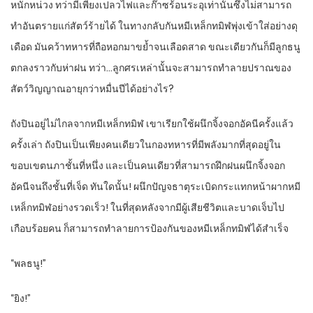
หนักหน่วง ทว่ามีเพียงเปลวไฟและก๊าซร้อนระอุเท่านั้นซึ่งไม่สามารถ
ทำอันตรายแก่สัตว์ร้ายได้ ในทางกลับกันหมีเหล็กทมิฬพุ่งเข้าใส่อย่างดุ
เดือด มันคว้าทหารที่ถือหอกมาขย้ำจนเลือดสาด ขณะเดียวกันก็มีลูกธนู
ตกลงราวกับห่าฝน ทว่า…ลูกศรเหล่านั้นจะสามารถทำลายปราณของ
สัตว์วิญญาณอายุกว่าหมื่นปีได้อย่างไร?
ถังปินอยู่ไม่ไกลจากหมีเหล็กทมิฬ เขาเรียกใช้ผนึกจิ้งจอกอัคนีครั้งแล้ว
ครั้งเล่า ถังปินเป็นเพียงคนเดียวในกองทหารที่มีพลังมากที่สุดอยู่ใน
ขอบเขตนภาชั้นที่หนึ่ง และเป็นคนเดียวที่สามารถฝึกฝนผนึกจิ้งจอก
อัคนีจนถึงชั้นที่เจ็ด ทันใดนั้น! ผนึกปัญจธาตุระเบิดกระแทกหน้าผากหมี
เหล็กทมิฬอย่างรวดเร็ว! ในที่สุดหลังจากมีผู้เสียชีวิตและบาดเจ็บไป
เกือบร้อยคน ก็สามารถทำลายการป้องกันของหมีเหล็กทมิฬได้สำเร็จ
“พลธนู!”
“ยิง!”