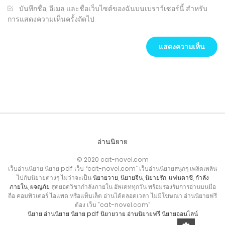
บันทึกชื่อ, อีเมล และชื่อเว็บไซต์ของฉันบนเบราว์เซอร์นี้ สำหรับ
การแสดงความเห็นครั้งถัดไป
อ่านนิยาย
© 2020 cat-novel.com
เว็บอ่านนิยาย นิยาย pdf เว็บ “cat-novel.com” เว็บอ่านนิยายสนุกๆ เพลิดเพลิน
ไปกับนิยายต่างๆ ไม่ว่าจะเป็น
นิยายวาย
,
นิยายจีน
,
นิยายรัก
,
แฟนตาซี
,
กำลัง
ภายใน
,
ผจญภัย
สุดยอดวิชากำลังภายใน อัพเดททุกวัน พร้อมรองรับการอ่านบนมือ
ถือ คอมพิวเตอร์ ไอแพด หรือแท็บเล็ต อ่านได้ตลอดเวลา ไม่มีโฆษณา อ่านนิยายฟรี
ต้อง เว็บ ”cat-novel.com”
นิยาย
อ่านนิยาย
นิยาย pdf
นิยายวาย
อ่านนิยายฟรี
นิยายออนไลน์