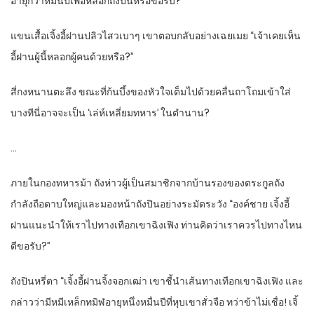
อายุกว่าหมื่นปีเพื่อหลอกถังปินหรือขอรับ?”
แขนเสื้อเจิ้งอี้ฝานปลิวไสวเบาๆ เขาตอบกลับอย่างเฉยเมย “เจ้าเคยเห็น
อี้ฝานผู้นี้หลอกผู้คนด้วยหรือ?”
สี่กงหนานตะลึง ขณะที่ก้นบึ้งของหัวใจเต็มไปด้วยคลื่นถาโถมเข้าใส่
บางทีนี่อาจจะเป็น ‘เล่ห์เหลี่ยมทหาร’ ในตำนาน?
…
ภายในกองทหารม้า ถังห่าวผู้เป็นสมาชิกจากบ้านรองของตระกูลถัง
กำลังถือดาบใหญ่และมองหน้าถังปินอย่างระมัดระวัง “องค์ชาย เจิ้งอี้
ฝานแนะนำให้เราไปทางเทือกเขาฉิงเฟิง ท่านคิดว่าเราควรไปทางไหน
ดีขอรับ?”
ถังปินหรี่ตา “เจิ้งอี้ฝานจิ้งจอกเฒ่า เขาชี้นำเส้นทางเทือกเขาฉิงเฟิง และ
กล่าวว่ามีหมีเหล็กทมิฬอายุหนึ่งหมื่นปีที่หุบเขาสั่วจือ ทว่าข้าไม่เชื่อ! เจิ้