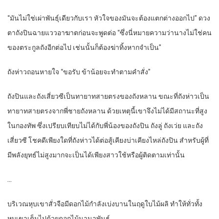
“มันไม่ใช่เผ่าพันธุ์เดียวกับเรา หัวใจของมันจะต้องแตกต่างออกไป” ดวง
ตาถังปินฉายแววอาฆาตก่อนจะพูดต่อ “ซึ่งนี่หมายความว่านางไม่ใช่คน
ของตระกูลถังอีกต่อไป เช่นนั้นก็ต้องฆ่าทิ้งหากจำเป็น”
ถังห่าวถอนหายใจ “ขอรับ ข้าน้อยจะทำตามคำสั่ง”
ถังปินและถังเสี่ยวซีเป็นทายาทสายตรงของถังหลาน ขณะที่ถังห่าวเป็น
ทายาทสายตรงจากพี่ชายถังหลาน ด้วยเหตุนี้เขาจึงไม่ได้มีสถานะที่สูง
ในกองทัพ ซึ่งเปรียบเทียบไม่ได้กับพี่น้องของถังปิน ถังลู่ ถังเว่ย และถัง
เสี่ยวซี โชคดีเพียงใดที่ถังห่าวได้ต่อสู้เคียงบ่าเคียงไหล่ถังปิน สำหรับผู้ที่
มีพลังยุทธ์ไม่สูงมากจะเป็นได้เพียงสาวใช้หรือผู้ติดตามเท่านั้น
…
บริเวณหุบเขาสั่วจือมีดอกไม้กำลังเบ่งบานในฤดูใบไม้ผลิ ทำให้ทั่วทั้ง
หุบเขาเต็มไปด้วยดอกไม้นานาพันธุ์