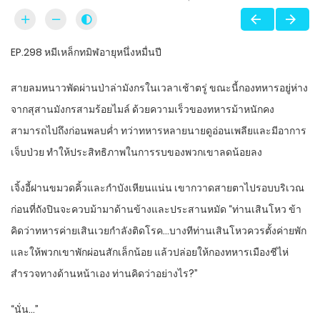
EP.298 หมีเหล็กทมิฬอายุหนึ่งหมื่นปี
สายลมหนาวพัดผ่านป่าล่ามังกรในเวลาเช้าตรู่ ขณะนี้กองทหารอยู่ห่าง
จากสุสานมังกรสามร้อยไมล์ ด้วยความเร็วของทหารม้าหนักคง
สามารถไปถึงก่อนพลบค่ำ ทว่าทหารหลายนายดูอ่อนเพลียและมีอาการ
เจ็บป่วย ทำให้ประสิทธิภาพในการรบของพวกเขาลดน้อยลง
เจิ้งอี้ฝานขมวดคิ้วและกำบังเหียนแน่น เขากวาดสายตาไปรอบบริเวณ
ก่อนที่ถังปินจะควบม้ามาด้านข้างและประสานหมัด “ท่านเสินโหว ข้า
คิดว่าทหารค่ายเสินเวยกำลังติดโรค…บางทีท่านเสินโหวควรตั้งค่ายพัก
และให้พวกเขาพักผ่อนสักเล็กน้อย แล้วปล่อยให้กองทหารเมืองชีไห่
สำรวจทางด้านหน้าเอง ท่านคิดว่าอย่างไร?”
“นั่น…”