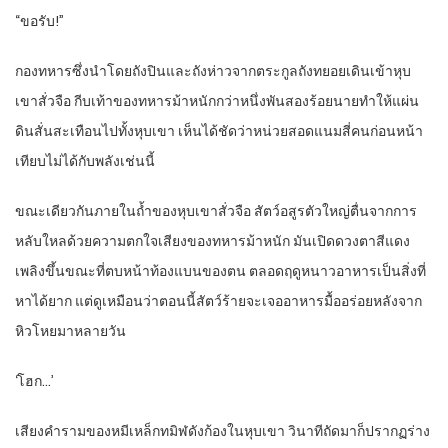
“ขอรับ!”
กองทหารซึ่งนำโดยถังปินและถังห่าวจากตระกูลถังทยอยเดินเข้าหุบ
เขาสั่วจือ กีบเท้าของทหารม้าหนักกว่าหนึ่งพันสองร้อยนายทำให้แผ่น
ดินสั่นสะเทือนไปทั้งหุบเขา เห็นได้ชัดว่าหน่วยสอดแนมสี่คนก่อนหน้า
เทียบไม่ได้กับพลังเช่นนี้
ขณะเดียวกันภายในถ้ำของหุบเขาสั่วจือ สัตว์อสูรตัวใหญ่ตื่นจากการ
หลับใหลด้วยความตกใจเสียงของทหารม้าหนัก มันเปิดดวงตาสีแดง
เพลิงขึ้นขณะที่ตบหน้าท้องแบนของตน ตลอดฤดูหนาวอาหารเป็นสิ่งที่
หาได้ยาก แต่ดูเหมือนว่าตอนนี้สัตว์ร้ายจะเจออาหารมื้ออร่อยหลังจาก
หิวโหยมาหลายวัน
‘โฮก…’
เสียงคำรามของหมีเหล็กทมิฬดังก้องในหุบเขา วินาทีถัดมาก็ปรากฏร่าง