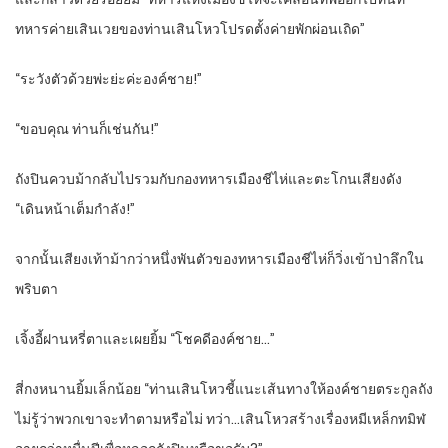
ทหารค่ายเสินเวยของท่านเสินโหวโปรดตั้งค่ายพักผ่อนเถิด”
“ระวังตัวด้วยพ่ะย่ะค่ะองค์ชาย!”
“ขอบคุณ ท่านก็เช่นกัน!”
ถังปินควบม้ากลับไปรวมกับกองทหารเมืองชีไห่และตะโกนเสียงดัง
“เดินหน้าเต็มกำลัง!”
จากนั้นเสียงเท้าม้ากว่าหนึ่งพันตัวของทหารเมืองชีไห่ก็วิ่งเข้าป่าลึกใน
พริบตา
เจิ้งอี้ฝานหรี่ตาและเผยยิ้ม “โชคดีองค์ชาย…”
สี่กงหนานยิ้มเล็กน้อย “ท่านเสินโหวชี้แนะเส้นทางให้องค์ชายตระกูลถัง
ไม่รู้ว่าพวกเขาจะทำตามหรือไม่ ทว่า…เสินโหวสร้างเรื่องหมีเหล็กทมิฬ