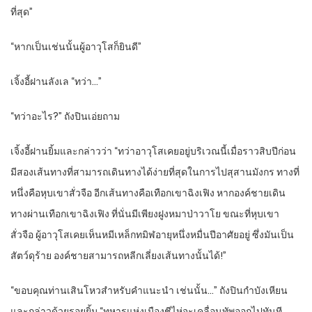
ที่สุด”
“หากเป็นเช่นนั้นผู้อาวุโสก็ยินดี”
เจิ้งอี้ฝานลังเล “ทว่า…”
“ทว่าอะไร?” ถังปินเอ่ยถาม
เจิ้งอี้ฝานยิ้มและกล่าวว่า “ทว่าอาวุโสเคยอยู่บริเวณนี้เมื่อราวสิบปีก่อน
มีสองเส้นทางที่สามารถเดินทางได้ง่ายที่สุดในการไปสุสานมังกร ทางที่
หนึ่งคือหุบเขาสั่วจือ อีกเส้นทางคือเทือกเขาฉิงเฟิง หากองค์ชายเดิน
ทางผ่านเทือกเขาฉิงเฟิง ที่นั่นมีเพียงฝูงหมาป่าวาโย ขณะที่หุบเขา
สั่วจือ ผู้อาวุโสเคยเห็นหมีเหล็กทมิฬอายุหนึ่งหมื่นปีอาศัยอยู่ ซึ่งมันเป็น
สัตว์ดุร้าย องค์ชายสามารถหลีกเลี่ยงเส้นทางนั้นได้!”
“ขอบคุณท่านเสินโหวสำหรับคำแนะนำ เช่นนั้น…” ถังปินกำบังเหียน
และกล่าวด้วยรอยยิ้ม “ทหารแห่งเมืองชีไห่จะเคลื่อนทัพออกไปทันที