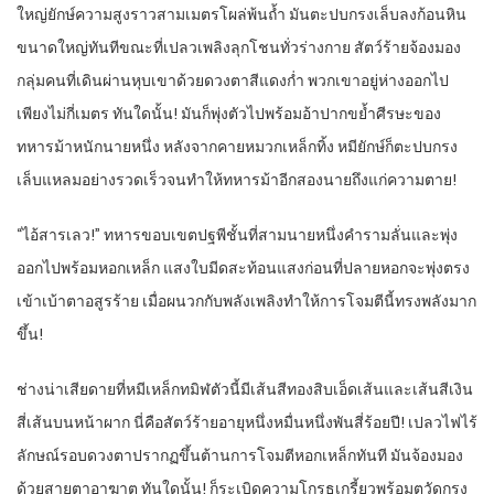
ใหญ่ยักษ์ความสูงราวสามเมตรโผล่พ้นถ้ำ มันตะปบกรงเล็บลงก้อนหิน
ขนาดใหญ่ทันทีขณะที่เปลวเพลิงลุกโชนทั่วร่างกาย สัตว์ร้ายจ้องมอง
กลุ่มคนที่เดินผ่านหุบเขาด้วยดวงตาสีแดงก่ำ พวกเขาอยู่ห่างออกไป
เพียงไม่กี่เมตร ทันใดนั้น! มันก็พุ่งตัวไปพร้อมอ้าปากขย้ำศีรษะของ
ทหารม้าหนักนายหนึ่ง หลังจากคายหมวกเหล็กทิ้ง หมียักษ์ก็ตะปบกรง
เล็บแหลมอย่างรวดเร็วจนทำให้ทหารม้าอีกสองนายถึงแก่ความตาย!
“ไอ้สารเลว!” ทหารขอบเขตปฐพีชั้นที่สามนายหนึ่งคำรามลั่นและพุ่ง
ออกไปพร้อมหอกเหล็ก แสงใบมีดสะท้อนแสงก่อนที่ปลายหอกจะพุ่งตรง
เข้าเบ้าตาอสูรร้าย เมื่อผนวกกับพลังเพลิงทำให้การโจมตีนี้ทรงพลังมาก
ขึ้น!
ช่างน่าเสียดายที่หมีเหล็กทมิฬตัวนี้มีเส้นสีทองสิบเอ็ดเส้นและเส้นสีเงิน
สี่เส้นบนหน้าผาก นี่คือสัตว์ร้ายอายุหนึ่งหมื่นหนึ่งพันสี่ร้อยปี! เปลวไฟไร้
ลักษณ์รอบดวงตาปรากฏขึ้นต้านการโจมตีหอกเหล็กทันที มันจ้องมอง
ด้วยสายตาอาฆาต ทันใดนั้น! ก็ระเบิดความโกรธเกรี้ยวพร้อมตวัดกรง