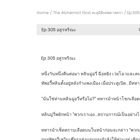
Home
The Alchemist God ทะลุมิติเทพศาสตรา
Ep.305 
Ep.305 อสูรหริณะ
หนึ่งวันหนึ่งคืนต่อมา หลินมู่อวี่ ฉือหยิง เว่ยโฉว
ทัพอวี้หลินตั้งอยู่หลังกำแพงเมือง เมื่อประตูเปิด…มีท
“นั่นใช่ท่านหลินมู่อวี่หรือไม่?” ทหารม้าหน้าโชกเลือ
หลินมู่วี่พยักหน้า “พวกเราเอง…สถานการณ์เป็นอย่างไ
ทหารม้าเช็ดคราบเลือดบนในหน้าก่อนจะกล่าว “พวกเผ่าอ
กองทัพอวี่เหวินเซี่ยรอส่งมอบกองกำลังให้ท่านอยู่ เชิญ