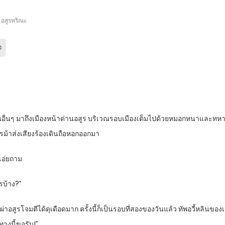
อสูรหริณะ
และคนอื่นๆ มาถึงเมืองหน้าด่านอสูร บริเวณรอบเมืองเต็มไปด้วยหมอกหนาและท
หารม้าส่งเสียงร้องเดินถือหอกออกมา
ดเอ่ยถาม
รบ้าง?”
สูรโจมตีได้ดุเดือดมาก ครั้งนี้ก็เป็นรอบที่สองของวันแล้ว ทัพอวี้หลินของ
ทางนี้ขอรับ!”