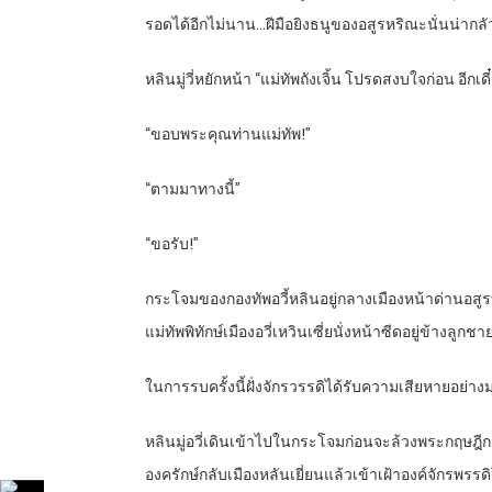
รอดได้อีกไม่นาน…ฝีมือยิงธนูของอสูรหริณะนั่นน่ากลัว
หลินมู่วี่หยักหน้า “แม่ทัพถังเจิ้น โปรดสงบใจก่อน อี
“ขอบพระคุณท่านแม่ทัพ!”
“ตามมาทางนี้”
“ขอรับ!”
กระโจมของกองทัพอวี้หลินอยู่กลางเมืองหน้าด่านอส
แม่ทัพพิทักษ์เมืองอวี่เหวินเซี่ยนั่งหน้าซีดอยู่ข้างลูก
ในการรบครั้งนี้ฝั่งจักรวรรดิได้รับความเสียหายอย่างม
หลินมู่อวี่เดินเข้าไปในกระโจมก่อนจะล้วงพระกฤษฎีกา
องครักษ์กลับเมืองหลันเยี่ยนแล้วเข้าเฝ้าองค์จักรพรรด