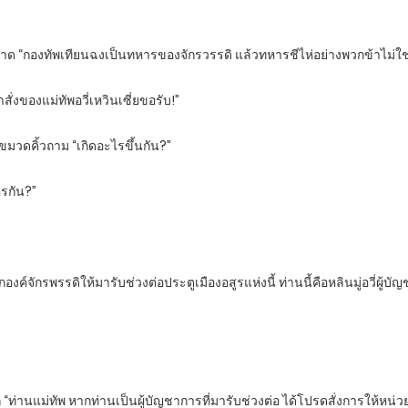
“กองทัพเทียนฉงเป็นทหารของจักรวรรดิ แล้วทหารชีไห่อย่างพวกข้าไม่ใช่คนขอ
ั่งของแม่ทัพอวี่เหวินเซี่ยขอรับ!”
ิงขมวดคิ้วถาม “เกิดอะไรขึ้นกัน?”
รกัน?”
กองค์จักรพรรดิให้มารับช่วงต่อประตูเมืองอสูรแห่งนี้ ท่านนี้คือหลินมู่อวี่ผู
ก “ท่านแม่ทัพ หากท่านเป็นผู้บัญชาการที่มารับช่วงต่อ ได้โปรดสั่งการให้หน