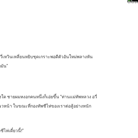
วี่เหวินเหลี่ยนหยิบชุดเกราะพอดีตัวอันใหม่พลางหัน
กมัน”
ิ่งใด ชายผมหงอกคนหนึ่งก็เอ่ยขึ้น “ท่านแม่ทัพหลวง อวี่
นวหน้า ในขณะที่กองทัพชีไห่ของเราต่อสู้อย่างหนัก
ห่เดี๋ยวนี้!”