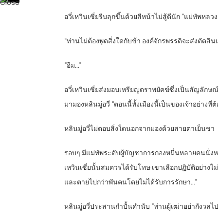
อวี่เหวินเซี่ยรีบลุกขึ้นด้วยสีหน้าไม่สู้ดีนัก “แม่ท
“ท่านไม่ต้องพูดสิ่งใดกับข้า องค์จักรพรรดิจะส่งตัดสินเร
“อืม…”
อวี่เหวินเซี่ยส่งมอบเหรียญตราพยัคฆ์ซึ่งเป็นสัญลัก
มามองหลินมู่อวี่ “ตอนนี้ทั้งเมืองนี้เป็นของเจ้าอย่าง
หลินมู่อวี่ไม่ตอบสิ่งใดนอกจากมองด้วยสายตาเย็นชา
รอบๆ มีแม่ทัพระดับผู้บัญชาการกองหมื่นหลายคนนั่งหน้าบ
เหวินเซี่ยนั้นสมควรได้รับโทษ เขาเลือกปฏิบัติอย่าง
และตายไปกว่าพันคนโดยไม่ได้รับการรักษา…”
หลินมู่อวี่ประสานกำปั้นคำนับ “ท่านผู้เฒ่าอย่ากังวลไ