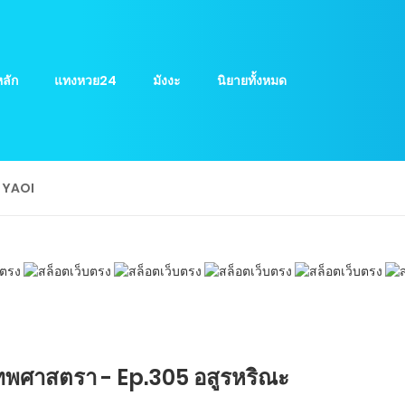
ลัก
แทงหวย24
มังงะ
นิยายทั้งหมด
ย YAOI
ทพศาสตรา - Ep.305 อสูรหริณะ