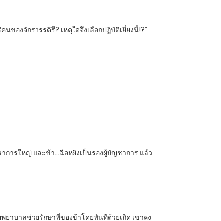
งจักรวรรดิรึ? เหตุใดจึงเลือกปฏิบัติเยี่ยงนี้!?”
้บัญชาการใหญ่ และข้า…ฉือหยิงเป็นรองผู้บัญชาการ แล้ว
่วยพยาบาลช่วยรักษาพี่ของข้าโดยทันทีด้วยเถิด เขาคง