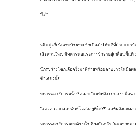
“ได้”
…
หลินมู่อวี่เร่งควบม้าตามเข้าเมืองไป ทันทีที่ผ่านแนว
เสียส่วนใหญ่ มีทหารนอนรอการรักษาอยู่เกลื่อนพื้นที่
นักรบร่างโชกเลือดวิ่งมาที่ค่ายพร้อมดาบยาวในมือ
ข้าเดี๋ยวนี้!”
ทหารพลาธิการหน้าซีดตอบ “แม่ทัพถัง เรา…เรามีหน
“แล้วคนจากสมาพันธ์โอสถอยู่ที่ใด?!” แม่ทัพถังตะคอ
ทหารพลาธิการตอบด้วยน้ำเสียงสั่นกลัว “คนจากสมาพัน