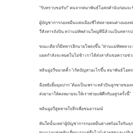
“รับทราบขอรับ!” คนจากสมาพันธ์โอสถคำนับก่อนจะรั
ผู้บัญชาการกองหมื่นแห่งเมืองชีไห่หลายคนต่างมองหลิน
วี่สังหารถังปิน ทว่าแม่ทัพส่วนใหญ่ที่นี่ล้วนเป็นทหารป
ขณะเดียวก็มีทหารอีกนายโพล่งขึ้น “ท่านแม่ทัพหลว
แผลกำลังจะหมดในไม่ช้า เราได้ส่งสาส์นขอความช่วย
หลินมู่อวี่ขมวดคิ้ว “เกิดปัญหาอะไรขึ้น สมาพันธ์โอสถก
ฉือหยิงยิ้มมุมปาก “ต้องเป็นเพราะหลัวปินลูกชายของหล
ส่งยามาให้คงหมายจะให้เราพ่ายแพ้ศึกกับอสูรครั้งนี้”
หลินมู่อวี่สูดหายใจลึกเพื่อข่มอารมณ์
ทันใดนั้นเหล่าผู้บัญชาการกองหมื่นต่างพร้อมใจกันล
ขุนนางแห่งหลันเยี่ยนเอาแต่ดื่มไวน์เสวยสุขและปฏิเสธจ