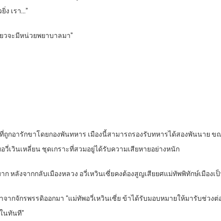
ยิ่ง เรา…”
กเดี๋ยวจะมีหน่วยพยาบาลมา”
ูรที่ถูกอารักขาโดยกองพันทหาร เมืองนี้สามารถรองรับทหารได้สองพันนาย ข
ชายอวี่เวินเหลี่ยน ชุดเกราะที่สวมอยู่ได้รับความเสียหายอย่างหนัก
าก หลังจากกลับเมืองหลวง อวี่เหวินเซี่ยคงต้องสูญเสียยศแม่ทัพพิทักษ์เมืองเป
จากจักรพรรดิออกมา “แม่ทัพอวี่เหวินเซี่ย ข้าได้รับมอบหมายให้มารับช่วงต่อ
ิในทันที”