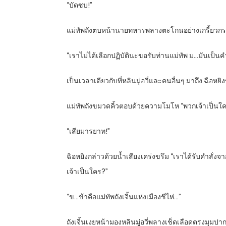
“บัดซบ!”
แม่ทัพถังตบหน้านายทหารพลางตะโกนอย่างเกรี้ยวกราด 
“เราไม่ได้เลือกปฏิบัตินะขอรับท่านแม่ทัพ ม…มันเป็นคำส
เป็นเวลาเดียวกับที่หลินมู่อวี่และคนอื่นๆ มาถึง ฉือหย
แม่ทัพถังขมวดคิ้วตอบด้วยความโมโห “พวกเจ้าเป็นใค
“เสียมารยาท!”
ฉิอหยิงกล่าวด้วยน้ำเสียงเคร่งขรึม “เราได้รับคำสั่งจา
เจ้าเป็นใคร?”
“ข…ข้าคือแม่ทัพถังเจิ้นแห่งเมืองชีไห่…”
ถังเจิ้นเงยหน้ามองหลินมู่อวี่พลางเช็ดเลือดตรงมุมปา