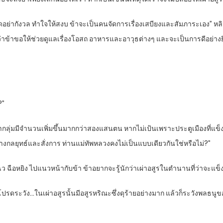
ปรดอย่ากังวล ทำใจให้สงบ ข้าจะเป็นคนจัดการเรื่องเสบียงและสัมภาระเอง” หลิ
กว่าข้าขอให้ช่วยดูแลเรื่องโอสถ อาหารและอาวุธต่างๆ และจะเป็นการดีอย่างยิ่
?”
้งห้ากลุ่มมีจำนวนเพิ่มขึ้นมากกว่าสองแสนตน หากไม่เป้นเพราะประตูเมืองที่แข
ะวางกลยุทธ์และสั่งการ ท่านแม่ทัพหลวงคงไม่เป็นแบบเดียวกันใช่หรือไม่?”
โฉว ฉือหยิง ไปแนวหน้ากับข้า ข้าอยากจะรู้นักว่าเผ่าอสูรในตำนานที่ว่าจะแข็ง
ลวงโปรดระวัง…ในเผ่าอสูรนั้นมีอสูรหริณะซึ่งดุร้ายอย่างมาก แล้วก็ระวังพลธ