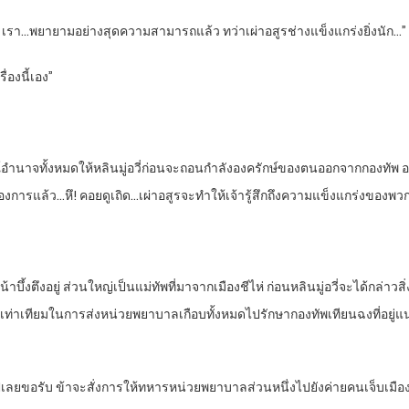
ัพหลวง เรา…พยายามอย่างสุดความสามารถแล้ว ทว่าเผ่าอสูรช่างแข็งแกร่งยิ่งนัก…”
ื่องนี้เอง”
ษณ์อำนาจทั้งหมดให้หลินมู่อวี่ก่อนจะถอนกำลังองครักษ์ของตนออกจากกองทัพ อ
ที่ต้องการแล้ว…หึ! คอยดูเถิด…เผ่าอสูรจะทำให้เจ้ารู้สึกถึงความแข็งแกร่งของพว
ึ้งตึงอยู่ ส่วนใหญ่เป็นแม่ทัพที่มาจากเมืองชีไห่ ก่อนหลินมู่อวี่จะได้กล่าวส
ไม่เท่าเทียมในการส่งหน่วยพยาบาลเกือบทั้งหมดไปรักษากองทัพเทียนฉงที่อยู่แ
ปเลยขอรับ ข้าจะสั่งการให้ทหารหน่วยพยาบาลส่วนหนึ่งไปยังค่ายคนเจ็บเมืองชีไ