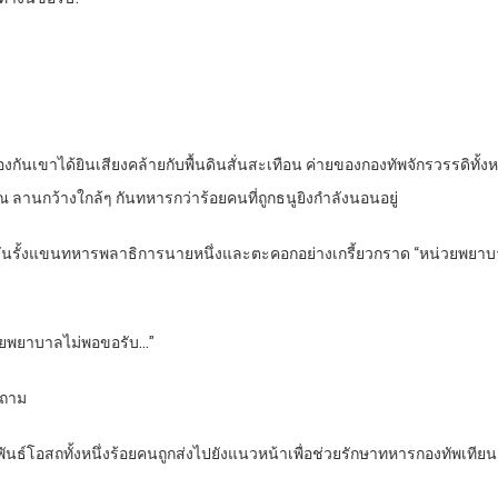
ป้องกันเขาได้ยินเสียงคล้ายกับพื้นดินสั่นสะเทือน ค่ายของกองทัพจักรวรรดิทั
 ณ ลานกว้างใกล้ๆ กันทหารกว่าร้อยคนที่ถูกธนูยิงกำลังนอนอยู่
พลันรั้งแขนทหารพลาธิการนายหนึ่งและตะคอกอย่างเกรี้ยวกราด “หน่วยพยาบ
่วยพยาบาลไม่พอขอรับ…”
กถาม
ธ์โอสถทั้งหนึ่งร้อยคนถูกส่งไปยังแนวหน้าเพื่อช่วยรักษาทหารกองทัพเทียนฉ