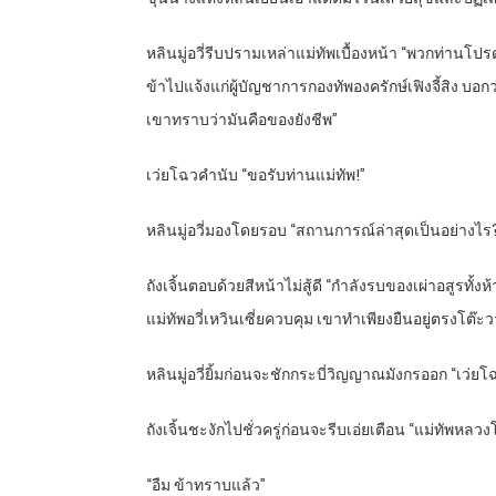
หลินมู่อวี่รีบปรามเหล่าแม่ทัพเบื้องหน้า “พวกท่านโ
ข้าไปแจ้งแก่ผู้บัญชาการกองทัพองครักษ์เฟิงจี้สิง บอ
เขาทราบว่ามันคือของยังชีพ”
เว่ยโฉวคำนับ “ขอรับท่านแม่ทัพ!”
หลินมู่อวี่มองโดยรอบ “สถานการณ์ล่าสุดเป็นอย่างไร
ถังเจิ้นตอบด้วยสีหน้าไม่สู้ดี “กำลังรบของเผ่าอสูรทั
แม่ทัพอวี่เหวินเซี่ยควบคุม เขาทำเพียงยืนอยู่ตรงโต๊
หลินมู่อวี่ยิ้มก่อนจะชักกระบี่วิญญาณมังกรออก “เว่ย
ถังเจิ้นชะงักไปชั่วครู่ก่อนจะรีบเอ่ยเตือน “แม่ทัพห
“อืม ข้าทราบแล้ว”