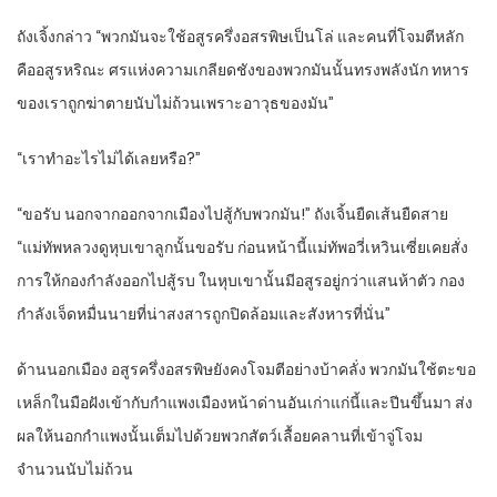
ถังเจิ้งกล่าว “พวกมันจะใช้อสูรครึ่งอสรพิษเป็นโล่ และคนที่โจมตีหลัก
คืออสูรหริณะ ศรแห่งความเกลียดชังของพวกมันนั้นทรงพลังนัก ทหาร
ของเราถูกฆ่าตายนับไม่ถ้วนเพราะอาวุธของมัน”
“เราทำอะไรไม่ได้เลยหรือ?”
“ขอรับ นอกจากออกจากเมืองไปสู้กับพวกมัน!” ถังเจิ้นยืดเส้นยืดสาย
“แม่ทัพหลวงดูหุบเขาลูกนั้นขอรับ ก่อนหน้านี้แม่ทัพอวี่เหวินเซี่ยเคยสั่ง
การให้กองกำลังออกไปสู้รบ ในหุบเขานั้นมีอสูรอยู่กว่าแสนห้าตัว กอง
กำลังเจ็ดหมื่นนายที่น่าสงสารถูกปิดล้อมและสังหารที่นั่น”
ด้านนอกเมือง อสูรครึ่งอสรพิษยังคงโจมตีอย่างบ้าคลั่ง พวกมันใช้ตะขอ
เหล็กในมือฝังเข้ากับกำแพงเมืองหน้าด่านอันเก่าแก่นี้และปีนขึ้นมา ส่ง
ผลให้นอกกำแพงนั้นเต็มไปด้วยพวกสัตว์เลื้อยคลานที่เข้าจู่โจม
จำนวนนับไม่ถ้วน