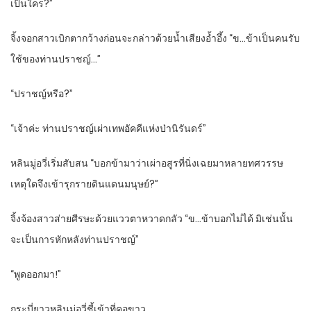
เป็นใคร?”
จิ้งจอกสาวเบิกตากว้างก่อนจะกล่าวด้วยน้ำเสียงอ้ำอึ้ง “ข…ข้าเป็นคนรับ
ใช้ของท่านปราชญ์…”
“ปราชญ์หรือ?”
“เจ้าค่ะ ท่านปราชญ์เผ่าเทพอัคคีแห่งป่านิรันดร์”
หลินมู่อวี่เริ่มสับสน “บอกข้ามาว่าเผ่าอสูรที่นิ่งเฉยมาหลายทศวรรษ
เหตุใดจึงเข้ารุกรายดินแดนมนุษย์?”
จิ้งจ้องสาวส่ายศีรษะด้วยแววตาหวาดกลัว “ข…ข้าบอกไม่ได้ มิเช่นนั้น
จะเป็นการหักหลังท่านปราชญ์”
“พูดออกมา!”
กระบี่ยาวหลินมู่อวี่ชี้เข้าที่คอขาว