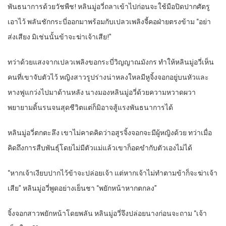
พันธนาการด้วยวัชพืช! หลินมู่อวี่ถลาเข้าไปก่อนจะใช้มือปิดปากศัตรู
เอาไว้ พลันชักกระบี่ออกมาพร้อมกับเปลวเพลิงจี้คอฝ่ายตรงข้าม “อย่า
ส่งเสียง มิเช่นนั้นข้าจะฆ่าเจ้าเสีย!”
ทว่าด้วยแสงจากเปลวเพลิงขอกระบี่วิญญาณมังกร ทำให้หลินมู่อวี่เห็น
คนที่เขาจับตัวไว้ หญิงสาวรูปร่างน่าหลงใหลมีหูจิ้งจอกอยู่บนหัวและ
หางฟูแกว่งไปมาด้านหลัง นางมองหลินมู่อวี่ด้วยความหวาดผวา
พยายามดิ้นรนจนสุดชีวิตแต่ก็มิอาจสู้แรงพันธนาการได้
หลินมู่อวี่ตกตะลึง เขาไม่คาดคิดว่าอสูรจิ้งจอกจะมีผู้หญิงด้วย ทว่าเมื่อ
คิดถึงการสืบพันธุ์โดยไม่มีตัวแม่แล้วเขาก็อดขำกับตัวเองไม่ได้
“หากเจ้าเงียบปากไว้ข้าจะปล่อยเจ้า แต่หากเจ้าไม่ทำตามข้าก็จะฆ่าเจ้า
เสีย” หลินมู่อวี่พูดอย่างเย็นชา “พยักหน้าหากตกลง”
จิ้งจอกสาวพยักหน้าโดยพลัน หลินมู่อวี่จึงปล่อยนางก่อนจะถาม “เจ้า