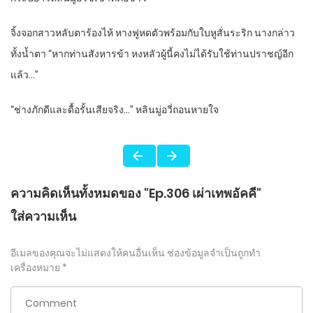
จิ้งจอกสาวหลับตาร้องไห้ หางฟูหดตัวพร้อมกับใบหูสั่นระริก นางกล่าว
ทั้งน้ำตา “หากท่านสังหารข้า หงหลัวผู้นี้คงไม่ได้รับใช้ท่านปราชญ์อีก
แล้ว…”
“ช่างภักดีและดื้อรั้นเสียจริง…” หลินมู่อวี่ถอนหายใจ
ความคิดเห็นทั้งหมดของ "Ep.306 เผ่าเทพอัคคี"
ใส่ความเห็น
อีเมลของคุณจะไม่แสดงให้คนอื่นเห็น
ช่องข้อมูลจำเป็นถูกทำ
เครื่องหมาย
*