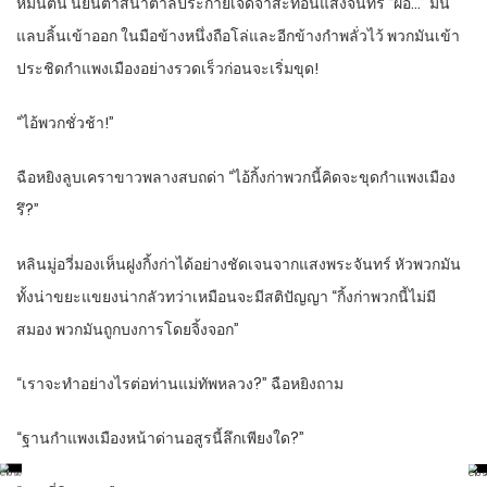
หมื่นตน นัยน์ตาสีน้ำตาลประกายเจิดจ้าสะท้อนแสงจันทร์ “ฝ่อ…” มัน
แลบลิ้นเข้าออก ในมือข้างหนึ่งถือโล่และอีกข้างกำพลั่วไว้ พวกมันเข้า
ประชิดกำแพงเมืองอย่างรวดเร็วก่อนจะเริ่มขุด!
“ไอ้พวกชั่วช้า!”
ฉือหยิงลูบเคราขาวพลางสบถด่า “ไอ้กิ้งก่าพวกนี้คิดจะขุดกำแพงเมือง
รึ?”
หลินมู่อวี่มองเห็นฝูงกิ้งก่าได้อย่างชัดเจนจากแสงพระจันทร์ หัวพวกมัน
ทั้งน่าขยะแขยงน่ากลัวทว่าเหมือนจะมีสติปัญญา “กิ้งก่าพวกนี้ไม่มี
สมอง พวกมันถูกบงการโดยจิ้งจอก”
“เราจะทำอย่างไรต่อท่านแม่ทัพหลวง?” ฉือหยิงถาม
“ฐานกำแพงเมืองหน้าด่านอสูรนี้ลึกเพียงใด?”