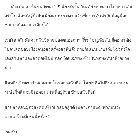
ราวกับเทพ น่าชื่นชมยิ่งขอรับ!” ฉือหยิงยิ้ม “แม่ทัพหลวงอย่าได้กล่าวเกิน
จริงไป ฉือหยิงผู้นี้เป็นเพียงคนธรรมดา หวังเพียงว่าคันศรกับมือคู่นี้จะ
ช่วยปกป้องอาณาจักรได้”
เว่ยโฉวดันคันศรกลืนปีศาจของตนออกมา “ฟิ้ว!” ธนูเพียงไม่กี่ดอกถูกยิง
ไปจนสุดขอบเมืองจนอสูรครึ่งอสรพิษล้มตายกันเป็นแถบ เว่ยโฉวตั้งใจ
เล็งส่วนตาและลำคอที่ไม่มีเกล็ดโดยเฉพาะ ซึ่งเป็นทักษะที่น่าทึ่งอย่าง
มาก
ฉือหยิงเบิกตากว้างมองเว่ยโฉวอย่างนับถือ “โอ้ ข้าคิดไม่ถึงเลยว่าองค
รักษ์อวี้หลินจะมียอดธนูเช่นนี้อยู่ด้วย ข้าขอนับถือ!”
สายตาหลินมู่อวี่สะดุดเข้ากับกลุ่มอสูรด้านล่างกำแพง “พวกมันจะ
เอาแต่โจมตีเช่นนี้หรือ?”
“ขอรับ”