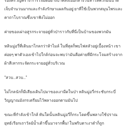
ร้องครวญคราง การโจมตีอย่างบ้าคลั่งเมื่อกลางวันทำให้พวกมันบาด
เจ็บจำนวนมากและกำลังรักษาแผลกันอยู่ ยาที่ใช้เป็นพวกสมุนไพรและ
คาถาโบราณซึ่งเขาฟังไม่ออก
ค่ายของเผ่าอสูรกระจายอยู่ทั่วป่าราวกับที่นี่เป็นบ้านของพวกมัน
หลินมู่อวี่ที่เดินมาไกลกว่าห้าไมล์ ในที่สุดก็พบไฟสลัวอยู่เบื้องหน้า เขา
ค่อยๆ พาตัวเองเข้าไปใกล้ก่อนจะพบว่ามันคือค่ายที่มีกระโจมสร้างจาก
ผ้าสีเทากระจัดกระจายอยู่ทั่วบริเวณ
“สวบ…สวบ…”
ไม่ไกลนักก็มีเสียงเดินไปมาของเงามืดในป่า หลินมู่อวี่กระชับกระบี่
วิญญาณมังกรเตรียมไว้พลางออกตามมันไป
ขณะที่กำลังเข้าใกล้ ทันใดนั้นหลินมู่อวี่ก็กระโดดขึ้นพลางใช้ปราณ
ยุทธ์เรียกเถาวัลย์น้ำเต้าขึ้นมาจากพื้น! ในพริบตาเงาดำก็ถูก