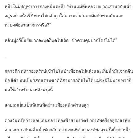
หนึ่งในผู้บัญชาการกองหมื่นตะลึง “ท่านแม่ทัพหลวงอยากเสวนากับเผ่า
อสูรอย่างนั้นรึ? ท่านไม่กลัวถูกใส่ความว่าสมคบคิดกับพวกมันและ
ทรยศต่ออาณาจักรหรือ?”
หลินมู่อวี่ยิ้ม “อยากจะพูดก็พูดไปเถิด…ข้าควบคุมปากใครไม่ได้”
…
กลางดึก ทหารองครักษ์เข้าไปในป่าเพื่อตัดไม่แห้งและเก็บน้ำมันจากต้น
บีชสีดำ มันเป็นวัสดุธรรมชาติที่สามารถติดไฟได้ แม่จะมีไม่มาก ทว่าก็
พอใช้สำหรับก่อเพลิงพรุ่งนี้
สายลมเย็นเป็นพิเศษพัดผ่านเมืองหน้าด่านอสูร
ดวงจันทร์สว่างลอยเด่นกลางท้องฟ้ายามราตรี กองทัพครึ่งอสูรอสรพิษ
ล่าถอยราวกับคลื่นน้ำชักกลับ ทว่าแทนที่ด้วยกองทัพอสูรครึ่งกิ้งก่าหนึ่ง