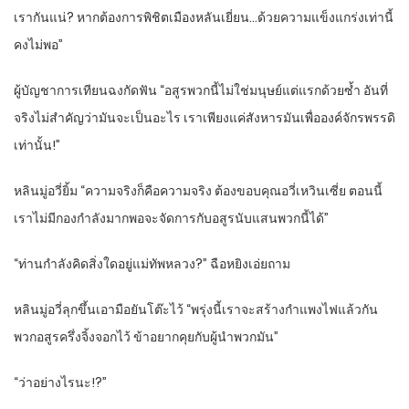
เรากันแน่? หากต้องการพิชิตเมืองหลันเยี่ยน…ด้วยความแข็งแกร่งเท่านี้
คงไม่พอ”
ผู้บัญชาการเทียนฉงกัดฟัน “อสูรพวกนี้ไม่ใช่มนุษย์แต่แรกด้วยซ้ำ อันที่
จริงไม่สำคัญว่ามันจะเป็นอะไร เราเพียงแค่สังหารมันเพื่อองค์จักรพรรดิ
เท่านั้น!”
หลินมู่อวี่ยิ้ม “ความจริงก็คือความจริง ต้องขอบคุณอวี่เหวินเซี่ย ตอนนี้
เราไม่มีกองกำลังมากพอจะจัดการกับอสูรนับแสนพวกนี้ได้”
“ท่านกำลังคิดสิ่งใดอยู่แม่ทัพหลวง?” ฉือหยิงเอ่ยถาม
หลินมู่อวี่ลุกขึ้นเอามือยันโต๊ะไว้ “พรุ่งนี้เราจะสร้างกำแพงไฟแล้วกัน
พวกอสูรครึ่งจิ้งจอกไว้ ข้าอยากคุยกับผู้นำพวกมัน”
“ว่าอย่างไรนะ!?”