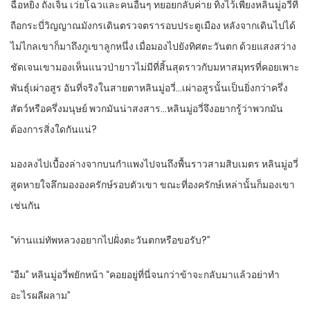
ฉือหยิง ถังเจิ้น เว่ยโฉวและคนอื่นๆ ทยอยกลับค่าย ทิ้งไว้เพียงหลินมู่อวี่ที่
ถือกระบี่วิญญาณมังกรเดินตรวจตรารอบประตูเมือง หลังจากเดินไปได้
ไม่ไกลเขาก็มาถึงภูเขาลูกหนึ่ง เมื่อมองไปยังทิศตะวันตก ด้วยแสงสว่าง
ชัดเจนเขามองเห็นแนวป่ายาวไม่มีที่สิ้นสุดราวกับมหาสมุทรที่คอยเพาะ
พันธุ์เผ่าอสูร อันที่จริงในสายตาหลินมู่อวี่…เผ่าอสูรนั้นเป็นยิ่งกว่าครึ่ง
สัตว์หรือครึ่งมนุษย์ พวกมันน่าสงสาร…หลินมู่อวี่จึงอยากรู้ว่าพวกมัน
ต้องการสิ่งใดกันแน่?
มองลงไปเบื้องล่างจากบนกำแพงไปจนถึงพื้นราวสามสิบเมตร หลินมู่อวี่
สูดหายใจลึกมององครักษ์รอบตัวเขา ขณะที่องครักษ์เหล่านั้นก็มองเขา
เช่นกัน
“ท่านแม่ทัพหลวงอยากไปฝั่งตะวันตกหรือขอรับ?”
“อืม” หลินมู่อวี่พยักหน้า “คอยอยู่ที่นี่จนกว่าข้าจะกลับมาแล้วอย่าทำ
อะไรผลีผลาม”