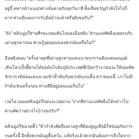
อยู่นี้ ทหารด้านนอกต่างล้มตายกันทุกวินาที ทั้งเสียขวัญกำลังใจไปก็
มาก ท่านมีแผนการรับมือบ้างแล้วหรือยังขอรับ?”
“ยัง” หลินมู่อวี่ส่ายศีรษะก่อนหันไปมองฉือหยิง “ท่านแม่ทัพฉือเคยรบกับ
เผ่าอสูรมาก่อน ท่านรู้จุดอ่อนของพวกมันหรือไม่?”
ฉือหยิงตอบ “ครั้งล่าสุดที่เผ่าอสูรสามแสนนายรุกรานดินแดนมนุษย์
เสินโหวเจิ้งอี้ฝานได้ล่อมันไปยังภูมิประเทศที่เปิดกว้าง ก่อนจะให้กองทัพ
จักรวรรดิสองแสนนายเข้าห้ำหั่นกับพวกมันจนสิ้น ทว่าตอนนี้…เราไม่มี
กำลังเช่นครั้งก่อน ท่านที่มีอยู่อ่อนแอเกินไป”
เว่ยโฉวมองหลินมู่อวี่ก่อนจะเอ่ยถาม “จากที่ท่านแม่ทัพฉือได้กล่าวไป
ท่านคิดว่าอย่างไรบ้างขอรับ?”
หลินมู่อวี่ขมวดคิ้ว “ข้ากำลังคิดถึงเผ่าอสูรที่ต้องสูญเสียมิใช่น้อยกับการ
รบครั้งนี้ อีกทั้งพวกมันดูสิ้นหวัง…แท้จริงแล้วพวกมันต้องการสิ่งใดจาก