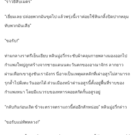
“ราวยี่สิบเมตร”
“เยี่ยมเลย ปล่อยพวกมันขุดไป แล้วพรุ่งนี้เราค่อยใช้หินกลิ้งปิดปากหลุม
ทับพวกมันเสีย”
“ขอรับ!”
ท่ามกลางราตรีเย็นเยียบ หลินมู่อวี่กระชับผ้าคลุมกายพลางมองออกไป
กำแพงใหญ่ถูกสร้างจากชายแดนนตะวันตกของอาณาจักร ลากยาว
ผ่านเทือกเขาสูงชันเรามังกร นี่อาจเป็นเหตุผลหลักที่เผ่าอสูรไม่สามารถ
รุกล้ำไปฝั่งตะวันออกได้ ส่วนเมืองหน้าด่านอสูรนี้ตั้งอยู่พื้นที่ราบของ
กำแพงหนา โดยมีแนวรบของทหารคอยสกัดกั้นอสูรอยู่
“กลับกันก่อนเถิด ข้าจะตรวจตราแถวนี้ต่ออีกสักหน่อย” หลินมู่อวี่กล่าว
“ขอรับแม่ทัพหลวง!”