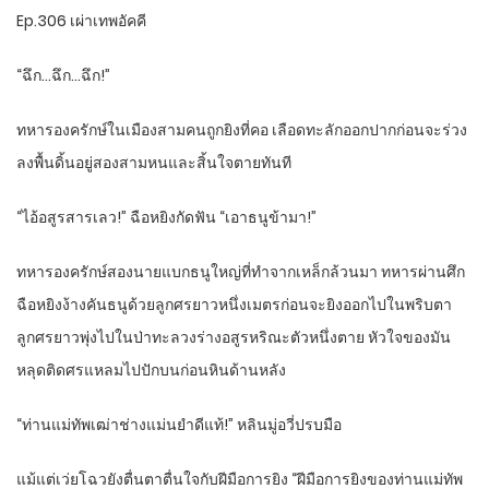
Ep.306 เผ่าเทพอัคคี
“ฉึก…ฉึก…ฉึก!”
ทหารองครักษ์ในเมืองสามคนถูกยิงที่คอ เลือดทะลักออกปากก่อนจะร่วง
ลงพื้นดิ้นอยู่สองสามหนและสิ้นใจตายทันที
“ไอ้อสูรสารเลว!” ฉือหยิงกัดฟัน “เอาธนูข้ามา!”
ทหารองครักษ์สองนายแบกธนูใหญ่ที่ทำจากเหล็กล้วนมา ทหารผ่านศึก
ฉือหยิงง้างคันธนูด้วยลูกศรยาวหนึ่งเมตรก่อนจะยิงออกไปในพริบตา
ลูกศรยาวพุ่งไปในป่าทะลวงร่างอสูรหริณะตัวหนึ่งตาย หัวใจของมัน
หลุดติดศรแหลมไปปักบนก่อนหินด้านหลัง
“ท่านแม่ทัพเฒ่าช่างแม่นยำดีแท้!” หลินมู่อวี่ปรบมือ
แม้แต่เว่ยโฉวยังตื่นตาตื่นใจกับฝีมือการยิง “ฝีมือการยิงของท่านแม่ทัพ