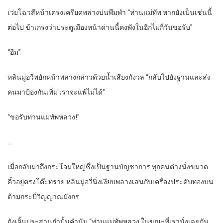
เว่ยโฉวสีหน้าเคร่งเครียดพลางบ่นพึมพำ “ท่านแม่ทัพ หากยังเป็นเช่นนี้
ต่อไป ข้าเกรงว่าประตูเมืองหน้าด่านนี้คงพังในอีกไม่กี่วันขอรับ”
“อืม”
หลินมู่อวี่พยักหน้าพลางกล่าวด้วยน้ำเสียงกังวล “กลับไปยังฐานและส่ง
คนมาป้องกันเพิ่ม เราจะแพ้ไม่ได้”
“ขอรับท่านแม่ทัพหลวง!”
…
เมื่อกลับมาถึงกระโจมใหญ่ซึ่งเป็นฐานบัญชาการ ทุกคนต่างนั่งขมวด
คิ้วอยู่ตรงโต๊ะทราย หลินมู่อวี่นิ่งเงียบพลางเล่นกับเครื่องประดับทองบน
ด้ามกระบี่วิญญาณมังกร
ถังเจิ้นประสานกำปั้นคำนับ “ท่านแม่ทัพหลวง ในขณะที่เรานั่งเฉยกัน