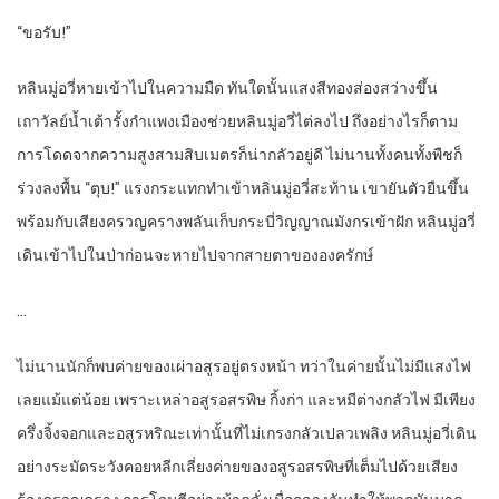
“ขอรับ!”
หลินมู่อวี่หายเข้าไปในความมืด ทันใดนั้นแสงสีทองส่องสว่างขึ้น
เถาวัลย์น้ำเต้ารั้งกำแพงเมืองช่วยหลินมู่อวี่ไต่ลงไป ถึงอย่างไรก็ตาม
การโดดจากความสูงสามสิบเมตรก็น่ากลัวอยู่ดี ไม่นานทั้งคนทั้งพืชก็
ร่วงลงพื้น “ตุบ!” แรงกระแทกทำเข้าหลินมู่อวี่สะท้าน เขายันตัวยืนขึ้น
พร้อมกับเสียงครวญครางพลันเก็บกระบี่วิญญาณมังกรเข้าฝัก หลินมู่อวี่
เดินเข้าไปในป่าก่อนจะหายไปจากสายตาขององครักษ์
…
ไม่นานนักก็พบค่ายของเผ่าอสูรอยู่ตรงหน้า ทว่าในค่ายนั้นไม่มีแสงไฟ
เลยแม้แต่น้อย เพราะเหล่าอสูรอสรพิษ กิ้งก่า และหมีต่างกลัวไฟ มีเพียง
ครึ่งจิ้งจอกและอสูรหริณะเท่านั้นที่ไม่เกรงกลัวเปลวเพลิง หลินมู่อวี่เดิน
อย่างระมัดระวังคอยหลีกเลี่ยงค่ายของอสูรอสรพิษที่เต็มไปด้วยเสียง