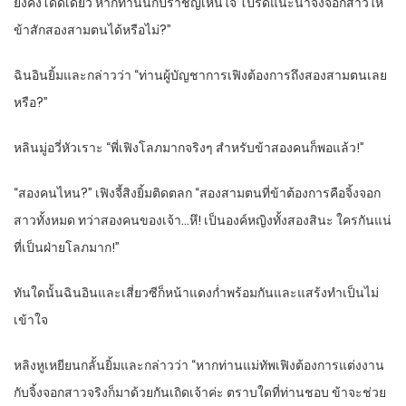
ยังคงโดดเดี่ยว หากท่านนักปราชญ์เห็นใจ โปรดแนะนำจิ้งจอกสาวให้
ข้าสักสองสามตนได้หรือไม่?”
ฉินอินยิ้มและกล่าวว่า “ท่านผู้บัญชาการเฟิงต้องการถึงสองสามตนเลย
หรือ?”
หลินมู่อวี่หัวเราะ “พี่เฟิงโลภมากจริงๆ สำหรับข้าสองคนก็พอแล้ว!”
“สองคนไหน?” เฟิงจี้สิงยิ้มติดตลก “สองสามตนที่ข้าต้องการคือจิ้งจอก
สาวทั้งหมด ทว่าสองคนของเจ้า…หึ! เป็นองค์หญิงทั้งสองสินะ ใครกันแน่
ที่เป็นฝ่ายโลภมาก!”
ทันใดนั้นฉินอินและเสี่ยวซีก็หน้าแดงก่ำพร้อมกันและแสร้งทำเป็นไม่
เข้าใจ
หลิงหูเหยียนกลั้นยิ้มและกล่าวว่า “หากท่านแม่ทัพเฟิงต้องการแต่งงาน
กับจิ้งจอกสาวจริงก็มาด้วยกันเถิดเจ้าค่ะ ตราบใดที่ท่านชอบ ข้าจะช่วย