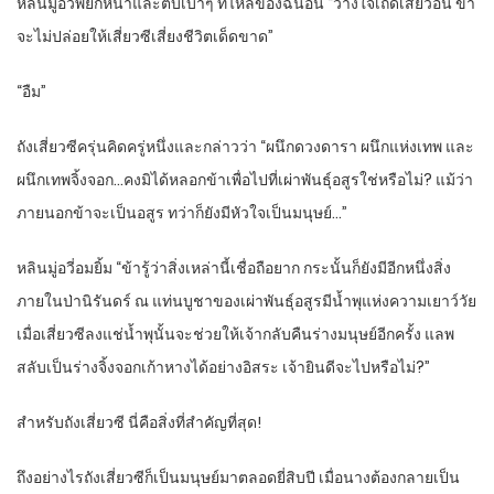
หลินมู่อวี่พยักหน้าและตบเบาๆ ที่ไหล่ของฉินอิน “วางใจเถิดเสี่ยวอิน ข้า
จะไม่ปล่อยให้เสี่ยวซีเสี่ยงชีวิตเด็ดขาด”
“อืม”
ถังเสี่ยวซีครุ่นคิดครู่หนึ่งและกล่าวว่า “ผนึกดวงดารา ผนึกแห่งเทพ และ
ผนึกเทพจิ้งจอก…คงมิได้หลอกข้าเพื่อไปที่เผ่าพันธุ์อสูรใช่หรือไม่? แม้ว่า
ภายนอกข้าจะเป็นอสูร ทว่าก็ยังมีหัวใจเป็นมนุษย์…”
หลินมู่อวี่อมยิ้ม “ข้ารู้ว่าสิ่งเหล่านี้เชื่อถือยาก กระนั้นก็ยังมีอีกหนึ่งสิ่ง
ภายในป่านิรันดร์ ณ แท่นบูชาของเผ่าพันธุ์อสูรมีน้ำพุแห่งความเยาว์วัย
เมื่อเสี่ยวซีลงแช่น้ำพุนั้นจะช่วยให้เจ้ากลับคืนร่างมนุษย์อีกครั้ง แลพ
สลับเป็นร่างจิ้งจอกเก้าหางได้อย่างอิสระ เจ้ายินดีจะไปหรือไม่?”
สำหรับถังเสี่ยวซี นี่คือสิ่งที่สำคัญที่สุด!
ถึงอย่างไรถังเสี่ยวซีก็เป็นมนุษย์มาตลอดยี่สิบปี เมื่อนางต้องกลายเป็น