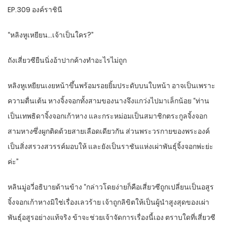
EP.309 องค์ราชินี
“หลิงหูเหยียน…เจ้าเป็นใคร?”
ถังเสี่ยวซียืนนิ่งอ้าปากค้างทำอะไรไม่ถูก
หลิงหูเหยียนเงยหน้าขึ้นพร้อมรอยยิ้มประดับบนใบหน้า อาจเป็นเพราะ
ความตื่นเต้น หางจิ้งจอกทั้งสามของนางจึงแกว่งไปมาเล็กน้อย “ท่าน
เป็นเทพธิดาจิ้งจอกเก้าหาง และกระหม่อมเป็นสมาชิกตระกูลจิ้งจอก
สามหางซึ่งผูกติดด้วยสายเลือดเดียวกัน ส่วนพระวรกายของพระองค์
เป็นสิ่งสรวงสวรรค์มอบให้ และยังเป็นราชันแห่งเผ่าพันธุ์จิ้งจอกพ่ะย่ะ
ค่ะ”
หลินมู่อวี่อธิบายด้านข้าง “กล่าวโดยง่ายก็คือเสี่ยวซีถูกเปลี่ยนเป็นอสูร
จิ้งจอกเก้าหางมิใช่เรื่องเลวร้าย เจ้าถูกลิขิตให้เป็นผู้นำสูงสุดของเผ่า
พันธุ์อสูรอย่างแท้จริง ข้าจะช่วยเจ้าจัดการเรื่องนี้เอง ตราบใดที่เสี่ยวซี