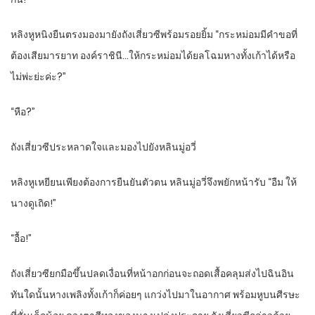
หลิงหูหนิงยืนตรงมองมายังถังเสี่ยวซีพร้อมรอยยิ้ม “กระหม่อมมีคำขอที่
ต้องเสียมารยาท องค์ราชินี…ให้กระหม่อมได้ยลโฉมหางทั้งเก้าได้หรือ
ไม่พ่ะย่ะค่ะ?”
“หือ?”
ถังเสี่ยวซีประหลาดใจและมองไปยังหลินมู่อวี่
หลิงหูเหยียนเพียงต้องการยืนยันตัวตน หลินมู่อวี่จึงพยักหน้ารับ “อืม ให้
นางดูเถิด!”
“อื้อ!”
ถังเสี่ยวซียกมือขึ้นปลดเงื่อนที่หน้าอกก่อนจะถอดเสื้อคลุมส่งไปฉินอิน
ทันใดนั้นหางเพลิงทั้งเก้าก็ค่อยๆ แกว่งไปมาในอากาศ พร้อมหูบนศีรษะ