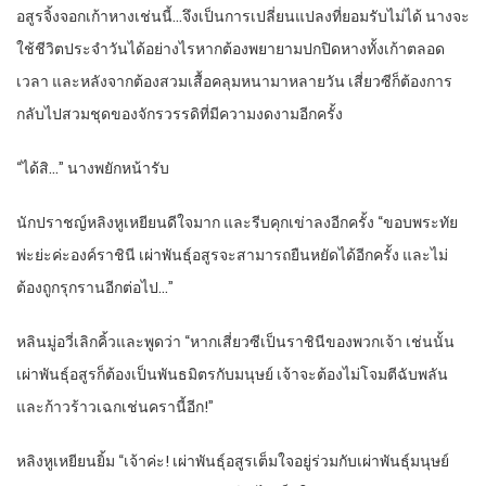
อสูรจิ้งจอกเก้าหางเช่นนี้…จึงเป็นการเปลี่ยนแปลงที่ยอมรับไม่ได้ นางจะ
ใช้ชีวิตประจำวันได้อย่างไรหากต้องพยายามปกปิดหางทั้งเก้าตลอด
เวลา และหลังจากต้องสวมเสื้อคลุมหนามาหลายวัน เสี่ยวซีก็ต้องการ
กลับไปสวมชุดของจักรวรรดิที่มีความงดงามอีกครั้ง
“ได้สิ…” นางพยักหน้ารับ
นักปราชญ์หลิงหูเหยียนดีใจมาก และรีบคุกเข่าลงอีกครั้ง “ขอบพระทัย
พ่ะย่ะค่ะองค์ราชินี เผ่าพันธุ์อสูรจะสามารถยืนหยัดได้อีกครั้ง และไม่
ต้องถูกรุกรานอีกต่อไป…”
หลินมู่อวี่เลิกคิ้วและพูดว่า “หากเสี่ยวซีเป็นราชินีของพวกเจ้า เช่นนั้น
เผ่าพันธุ์อสูรก็ต้องเป็นพันธมิตรกับมนุษย์ เจ้าจะต้องไม่โจมตีฉับพลัน
และก้าวร้าวเฉกเช่นครานี้อีก!”
หลิงหูเหยียนยิ้ม “เจ้าค่ะ! เผ่าพันธุ์อสูรเต็มใจอยู่ร่วมกับเผ่าพันธุ์มนุษย์