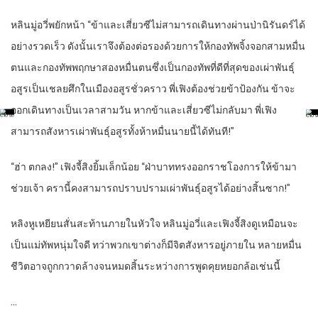
หลินมู่อวี่พยักหน้า “ข้าและเสี่ยวซีไม่สามารถเดินทางผ่านป่านิรันดร์ได้
อย่างรวดเร็ว ดังนั้นเราจึงต้องต่อรองด้วยการให้กองทัพจิ้งจอกสามหมื่น
ตนและกองทัพพฤกษาสองหมื่นตนซึ่งเป็นกองทัพที่ดีที่สุดของเผ่าพันธุ์
อสูรเป็นเชลยศึกในเมืองอสูรชั่วคราว พี่เฟิงต้องช่วยข้าป้องกัน ข้าจะ
ออกเดินทางเป็นเวลาสามวัน หากข้าและเสี่ยวซีไม่กลับมา พี่เฟิง
สามารถสังหารเผ่าพันธุ์อสูรทั้งห้าหมื่นนายนี้ได้ทันที!”
“ฮ่า ตกลง!” เฟิงจี้สิงยิ้มเล็กน้อย “ฝ่าบาททรงออกราชโองการให้ข้ามา
ช่วยเจ้า ครานี้คงสามารถปราบปรามเผ่าพันธุ์อสูรได้อย่างสิ้นซาก!”
หลิงหูเหยียนสั่นสะท้านภายในหัวใจ หลินมู่อวี่และเฟิงจี้สิงดูเหมือนจะ
เป็นแม่ทัพหนุ่มใจดี ทว่าพวกเขาต่างก็มีจิตสังหารอยู่ภายใน หลายหมื่น
ชีวิตอาจถูกกวาดล้างจนหมดสิ้นระหว่างการพูดคุยหยอกล้อเช่นนี้
…