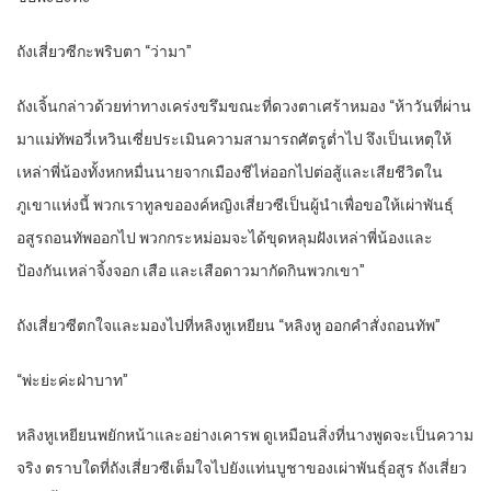
ถังเสี่ยวซีกะพริบตา “ว่ามา”
ถังเจิ้นกล่าวด้วยท่าทางเคร่งขรึมขณะที่ดวงตาเศร้าหมอง “ห้าวันที่ผ่าน
มาแม่ทัพอวี่เหวินเซี่ยประเมินความสามารถศัตรูต่ำไป จึงเป็นเหตุให้
เหล่าพี่น้องทั้งหกหมื่นนายจากเมืองชีไห่ออกไปต่อสู้และเสียชีวิตใน
ภูเขาแห่งนี้ พวกเราทูลขอองค์หญิงเสี่ยวซีเป็นผู้นำเพื่อขอให้เผ่าพันธุ์
อสูรถอนทัพออกไป พวกกระหม่อมจะได้ขุดหลุมฝังเหล่าพี่น้องและ
ป้องกันเหล่าจิ้งจอก เสือ และเสือดาวมากัดกินพวกเขา”
ถังเสี่ยวซีตกใจและมองไปที่หลิงหูเหยียน “หลิงหู ออกคำสั่งถอนทัพ”
“พ่ะย่ะค่ะฝ่าบาท”
หลิงหูเหยียนพยักหน้าและอย่างเคารพ ดูเหมือนสิ่งที่นางพูดจะเป็นความ
จริง ตราบใดที่ถังเสี่ยวซีเต็มใจไปยังแท่นบูชาของเผ่าพันธุ์อสูร ถังเสี่ยว