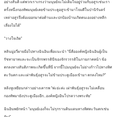
อย่างสันติ แต่พวกเราเกรงว่ามนุษย์จะไม่เต็มใจอยู่ร่วมกับอสูรเช่นเรา
ครั้งหนึ่งกองทัพมนุษย์เคยข้ามประตูอสูรเข้ามาโจมตีในป่านิรันดร์
เหล่าอสูรจึงต้องออกมาต่อต้านและปกป้องบ้านเกิดตนเองอย่างหลีก
เลี่ยงไม่ได้”
“วางใจเถิด”
หลินมู่อวี่ผายมือไปทางฉินอินเพื่อแนะนำ “นี่คือองค์หญิงฉินอินผู้เป็น
รัชทายาทและจะเป็นจักรพรรดินีของจักรวรรดิในภายภาคหน้า ข้อ
ตกลงทางสันติภาพจะเกิดขึ้นที่นี่ จากนี้ไปมนุษย์จะไม่ย่างก้าวไปทางทิศ
ตะวันตก และเผ่าพันธุ์อสูรจะไม่ข้ามประตูเมืองเข้ามา ตกลงไหม?”
หลิงหูเหยียนกล่าวอย่างเคารพ “พ่ะย่ะค่ะ เผ่าพันธุ์อสูรจะไม่เคลื่อน
กองทัพมายังประตูเมืองอีก…องค์หญิงอินโปรดวางพระทัย”
ฉินอินพยักหน้า “มนุษย์เองก็จะไม่รุกรานดินแดนทางทิศตะวันตกเช่น
กัน!”