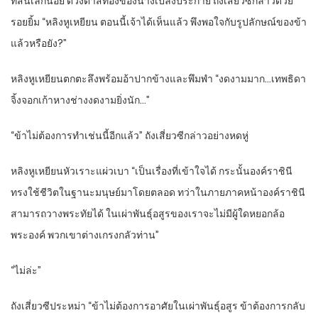
ที่สั่นเล็กน้อย ดวงตาสีทองของนางเปล่งประกาย ถังเสี่ยวซีกล่าวด้วย
รอยยิ้ม “หลิงหูเหยียน ตอนนี้เจ้าได้เห็นแล้ว พึงพอใจกับรูปลักษณ์ของข้า
แล้วหรือยัง?”
หลิงหูเหยียนตกตะลึงพร้อมอ้าปากข้างและพึมพำ “งดงามมาก…เทพธิดา
จิ้งจอกเก้าหางช่างงดงามยิ่งนัก…”
“ข้าไม่ต้องการทำเช่นนี้อีกแล้ว” ถังเสี่ยวซีกล่าวอย่างหดหู่
หลิงหูเหยียนหัวเราะแผ่วเบา “เป็นเรื่องที่เข้าใจได้ กระนั้นองค์ราชินี
ทรงใช้ชีวิตในฐานะมนุษย์มาโดยตลอด ทว่าในภายภาคหน้าองค์ราชินี
สามารถวางพระทัยได้ ในเผ่าพันธุ์อสูรของเราจะไม่มีผู้ใดหยอกล้อ
พระองค์ พวกเขาต่างเกรงกลัวท่าน”
“ไม่ล่ะ”
ถังเสี่ยวซีประหม่า “ข้าไม่ต้องการอาศัยในเผ่าพันธุ์อสูร ข้าต้องการกลับ