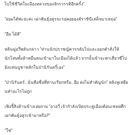
ไปใช้ชีวิตในเมืองหลวงของจักรวรรดิอีกครั้ง”
“ย่อมได้พ่ะย่ะค่ะ เผ่าพันธุ์อสูรจะรอคอยองค์ราชินีเสด็จมาเสมอ”
“อืม ได้สิ”
หลินมู่อวี่พลันกล่าว “ท่านนักปราชญ์ควรกลับไปและออกคำสั่งให้
นักโทษทั้งห้าหมื่นตนเข้ามาในเมืองได้แล้ว จากนั้นข้าจะพาเสี่ยวซีไป
ยังแท่นบูชาหลักในป่านิรันดริ์เอง”
“ป่านิรันดร์…นั่นคือชื่อที่ท่านเรียกหรือ…อืม คงไม่สำคัญนัก” หลิงหูเหยีย
นทำอะไรไม่ถูก
เฟิงจี้สิงด้านข้างเอ่ยถาม “อาอวี่ เจ้ากำลังเปิดประตูเมืองต้อนเชลยศึก
เผ่าพันธุ์อสูรเข้ามาหรือ?”
“ใช่”