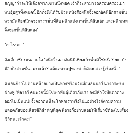
สัญญาว่าจะให้เลือดพวกเขาหนึ่งหยด เจ้าก็จะสามารถครอบครองเผ่า
พันธุ์อสูรทั้งหมดนี้ อีกทั้งยังได้รับม้วนหนังสือผนึกจิ้งจอกอัคนีอีกสามชั้น
พวกมันคือผนึกดวงดาราชั้นที่สิบ ผนึกแห่งเทพชั้นที่สิบเอ็ด และผนึกเทพ
จิ้งจอกชั้นที่สิบสอง”
“อะไรนะ…”
ถังเสี่ยวซีประหลาดใจ “ผนึกจิ้งจอกอัคนีมีเพียงเก้าชั้นมิใช่หรือ? ยะ…ยัง
มีอีกถึงสามชั้น…พระเจ้า? แม้แต่ท่านปู่ของข้าก็มิเคยล่วงรู้เรื่องนี้…”
ฉินอินก้าวไปด้านหน้าอย่างเป็นห่วงพร้อมจับมือหลินมู่อวี่ นางกระซิบ
ข้างหู “พี่อาอวี่ คนพวกนี้มิใช่เผ่าพันธุ์เดียวกับเรา คงมีหัวใจที่แตกต่าง
ออกไปเป็นแน่! จิ้งจอกตนนี้จะโกหกเราหรือไม่…อย่างไรก็ตามความ
ปลอดภัยของเสี่ยวซีก็สำคัญที่สุด พี่อาอวี่อย่าปล่อยให้เสี่ยวซีต้องไปเสี่ยง
ชีวิตนะเจ้าคะ!”