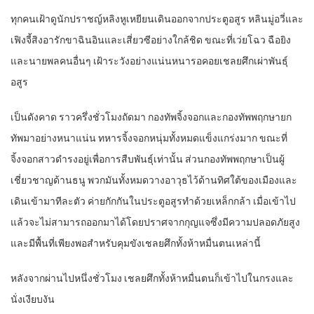
ทุกคนเฝ้าดูนักปราชญ์หลิงหูเหยียนเดินออกจากประตูอสูร หลินมู่อวี่และ
เฟิงจี้สิงอารักขาฉินอินและเสี่ยวซีอย่างใกล้ชิด ขณะที่เว่ยโฉว ฉือยิง
และนายพลคนอื่นๆ เฝ้าระวังอย่างแน่นหนารอคอยเชลยศึกเผ่าพันธุ์
อสูร
เป็นดังคาด ราวครึ่งชั่วโมงถัดมา กองทัพจิ้งจอกและกองทัพพฤกษายก
ทัพมาอย่างหนาแน่น ทหารจิ้งจอกหนุ่มทั้งหมดแข็งแกร่งมาก ขณะที่
จิ้งจอกสาวดำรงอยู่เพื่อการสืบพันธุ์เท่านั้น ส่วนกองทัพพฤกษาเป็นผู้
เชี่ยวชาญด้านธนู พวกมันทั้งหมดวางอาวุธไว้ด้านทิศใต้ของเมืองและ
เดินเข้ามาทีละตัว ค่ายกักกันในประตูอสูรทำด้วยเหล็กกล้า เมื่อเข้าไป
แล้วจะไม่สามารถออกมาได้โดยปราศจากกุญแจซึ่งมีความปลอดภัยสูง
และมีพื้นที่เพียงพอสำหรับคุมขังเชลยศึกทั้งห้าหมื่นตนเหล่านี้
หลังจากผ่านไปหนึ่งชั่วโมง เชลยศึกทั้งห้าหมื่นตนก็เข้าไปในกรงและ
นั่งเงียบงัน