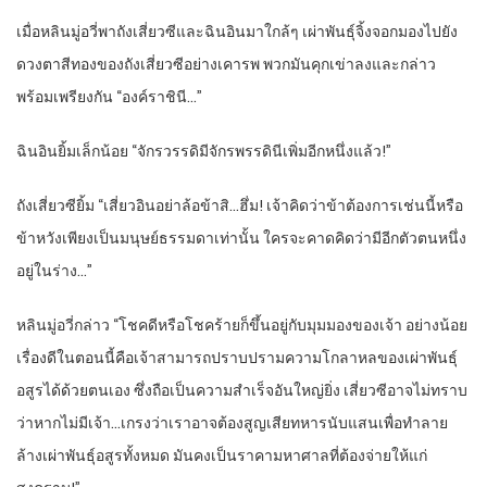
เมื่อหลินมู่อวี่พาถังเสี่ยวซีและฉินอินมาใกล้ๆ เผ่าพันธุ์จิ้งจอกมองไปยัง
ดวงตาสีทองของถังเสี่ยวซีอย่างเคารพ พวกมันคุกเข่าลงและกล่าว
พร้อมเพรียงกัน “องค์ราชินี…”
ฉินอินยิ้มเล็กน้อย “จักรวรรดิมีจักรพรรดินีเพิ่มอีกหนึ่งแล้ว!”
ถังเสี่ยวซียิ้ม “เสี่ยวอินอย่าล้อข้าสิ…ฮึ่ม! เจ้าคิดว่าข้าต้องการเช่นนี้หรือ
ข้าหวังเพียงเป็นมนุษย์ธรรมดาเท่านั้น ใครจะคาดคิดว่ามีอีกตัวตนหนึ่ง
อยู่ในร่าง…”
หลินมู่อวี่กล่าว “โชคดีหรือโชคร้ายก็ขึ้นอยู่กับมุมมองของเจ้า อย่างน้อย
เรื่องดีในตอนนี้คือเจ้าสามารถปราบปรามความโกลาหลของเผ่าพันธุ์
อสูรได้ด้วยตนเอง ซึ่งถือเป็นความสำเร็จอันใหญ่ยิ่ง เสี่ยวซีอาจไม่ทราบ
ว่าหากไม่มีเจ้า…เกรงว่าเราอาจต้องสูญเสียทหารนับแสนเพื่อทำลาย
ล้างเผ่าพันธุ์อสูรทั้งหมด มันคงเป็นราคามหาศาลที่ต้องจ่ายให้แก่