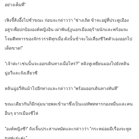
อย่างเต็มที่”
เฟิงจี้สิงอึ้งไปชั่วขณะ ก่อนจะกล่าวว่า “ช่างเถิด ข้าจะอยู่ที่ประตูเมือง
อสูรเพื่อปกป้ององค์หญิงอิน เผ่าพันธุ์งูนอกเมืองดุร้ายนักและพร้อมจะ
โจมตีทหารของจักรวรรดิทุกเมื่อ ดังนั้นข้าจะไม่เสี่ยงชีวิตตัวเองออกไป
เด็ดขาด!”
“เจ้าค่ะ! เช่นนั้นจะออกเดินทางเมื่อไหร่?” หลิงหูเหยียนมองไปยังหลิน
มู่อวี่และถังเสี่ยวซี
หลินมู่อวี่หันม้าไปอีกทางและกล่าวว่า “พร้อมออกเดินทางทันที”
ขณะเดียวกันก็มีกลุ่มนายพลเข้ามาซึ่งเป็นแม่ทัพทหารกองหมื่นและคน
อื่นๆ จากเมืองชีไห่
“องค์หญิงซี!” ถังเจิ้นประสานหมัดและกล่าวว่า “กระหม่อมมีเรื่องจะทูล
ขอพ่ะย่ะค่ะ”