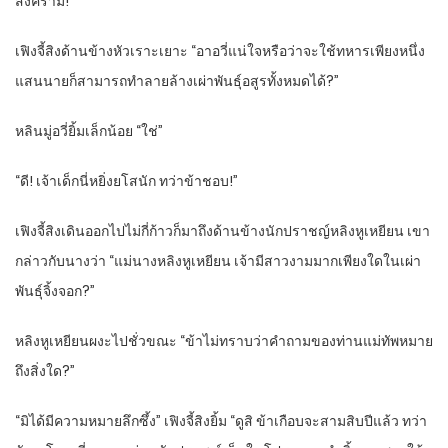
สงคราม!”
เฟิงจี้สิงด้านข้างหัวเราะเยาะ “อาอวี่แน่ใจหรือว่าจะใช้ทหารเพียงหนึ่ง
แสนนายก็สามารถทำลายล้างเผ่าพันธุ์อสูรทั้งหมดได้?”
หลินมู่อวี่ยิ้มเล็กน้อย “ใช่”
“ดี! เจ้าเด็กนี่หยิ่งยโสนัก ทว่าข้าชอบ!”
เฟิงจี้สิงเดินออกไปไม่กี่ก้าวก็มาถึงด้านข้างนักปราชญ์หลิงหูเหยียน เขา
กล่าวกับนางว่า “แม่นางหลิงหูเหยียน เจ้ามีสาวงามมากเพียงใดในเผ่า
พันธุ์จิ้งจอก?”
หลิงหูเหยียนผงะไปชั่วขณะ “ข้าไม่ทราบว่าคำถามของท่านแม่ทัพหมาย
ถึงสิ่งใด?”
“มิได้มีความหมายลึกซึ้ง” เฟิงจี้สิงยิ้ม “ดูสิ ข้าเกือบจะสามสิบปีแล้ว ทว่า