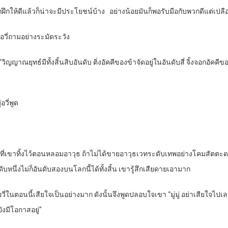
กฝึกให้ดีแล้วก็น่าจะมีประโยชน์บ้าง อย่างน้อยมันก็พอรับมือกับพวกดีแต่เปลื
่อวี่ถามอย่างระมัดระวัง
วิญญาณยุทธ์มีทั้งสิ้นสิบอันดับ ติ่งอัคคีของข้าจัดอยู่ในอันดับสี่ จิ้งจอกอัคคีข
อวี่พูด
งเสียที่เขาทิ้งไว้ตอนหลอมอาวุธ ถ้าไม่ได้ขายอาวุธเวทระดับเทพอย่างโคมสัต
หนึ่งไม่ก็อันดับสองบนโลกนี้ได้ทั้งสิ้น เขารู้สึกเสียดายเอามาก
ู่อวี่ในตอนนี้เสียใจเป็นอย่างมาก ดังนั้นจึงพูดปลอบใจเขา “มู่มู่ อย่าเสียใจ
ยังมีโอกาสอยู่”