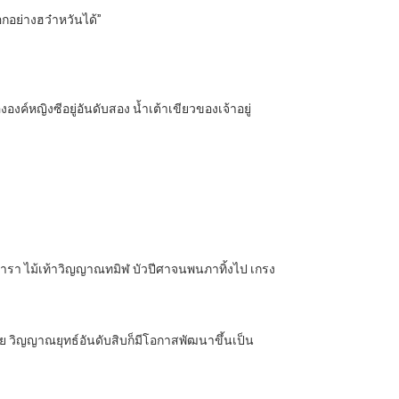
อกอย่างฮว๋าหวันได้”
ององค์หญิงซีอยู่อันดับสอง น้ำเต้าเขียวของเจ้าอยู่
ตะดารา ไม้เท้าวิญญาณทมิฬ บัวปีศาจนพนภาทิ้งไป เกรง
ไปเลย วิญญาณยุทธ์อันดับสิบก็มีโอกาสพัฒนาขึ้นเป็น