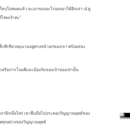
นก็ลบไปหมดแล้ว จะเอาของอะไรออกมาได้อีกเล่า เอ๋ ดู
ด้ไหมเจ้าคะ”
าดเล็กสีเขียวหมุนวนอยู่ตรงหน้าอกของเขา พร้อมส่อง
ช่วยเสริมการโจมตีและป้องกันของเจ้าของเท่านั้น
นขึ้นมาอีกเมื่อไหร่ เขายื่นมือไปประคองวิญญาณยุทธ์ของ
อายทุกอย่างของวิญญาณยุทธ์