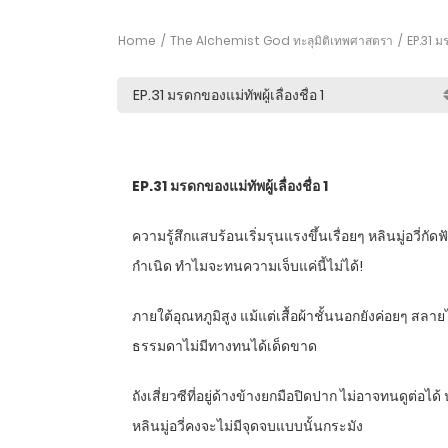
Home
The Alchemist God ทะลุมิติเทพศาสตรา
EP.31 มรด
EP.31
มรดกของแม่ทัพผู้เลื่องชื่อ
1
ความรู้สึกแสบร้อนเริ่มรุนแรงขึ้นเรื่อยๆ หลินมู่อวี่ก
กำเนิด ทำไมจะทนความเจ็บแค่นี้ไม่ได้!
ภายใต้อุณหภูมิสูง แม้แต่เสื้อผ้าชั้นนอกยังค่อยๆ ส
ธรรมดาไม่มีทางทนได้เด็ดขาด
ถังเสี่ยวซีที่อยู่ด้างข้างยกมือปิดปาก ไม่อาจทนดูต่อไ
หลินมู่อวี่คงจะไม่มีจุดจบแบบนั้นกระมัง