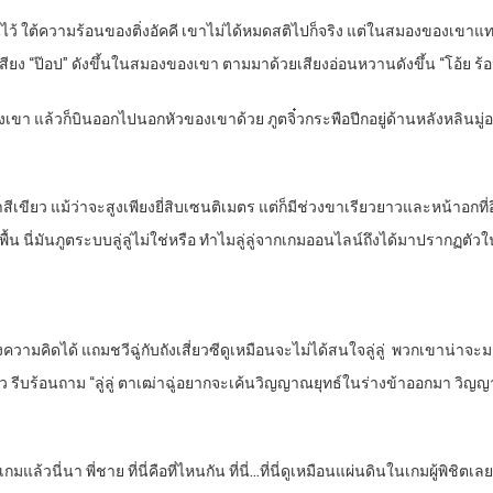
ันพื้นไว้ ใต้ความร้อนของติ่งอัคคี เขาไม่ได้หมดสติไปก็จริง แต่ในสมองของเ
สียง “ป๊อป” ดังขึ้นในสมองของเขา ตามมาด้วยเสียงอ่อนหวานดังขึ้น “โอ้ย ร
องเขา แล้วก็บินออกไปนอกหัวของเขาด้วย ภูตจิ๋วกระพือปีกอยู่ด้านหลังหลินมู่อ
เขียว แม้ว่าจะสูงเพียงยี่สิบเซนติเมตร แต่ก็มีช่วงขาเรียวยาวและหน้าอกที่อิ
นี่มันภูตระบบลู่ลู่ไม่ใช่หรือ ทำไมลู่ลู่จากเกมออนไลน์ถึงได้มาปรากฏตัวใน
ามคิดได้ แถมชวีฉู่กับถังเสี่ยวซีดูเหมือนจะไม่ได้สนใจลู่ลู่
พวกเขาน่าจะมอง
ล้ว รีบร้อนถาม “ลู่ลู่ ตาเฒ่าฉู่อยากจะเค้นวิญญาณยุทธ์ในร่างข้าออกมา วิ
แล้วนี่นา พี่ชาย ที่นี่คือที่ไหนกัน ที่นี่…ที่นี่ดูเหมือนแผ่นดินในเกมผู้พิชิตเล