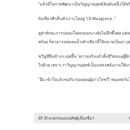
“
แล้วมีโอกาสพัฒนาเป็นวิญญาณยุทธ์อันดับหนึ่งได้หรื
ถังเสี่ยวซีกลั้นหัวเราะไม่อยู่ “เจ้าฝันอยู่เหรอ…”
ดูท่าทักษะการปลอบใจคนของนางยังไม่ลึกซึ้งพอ แต่หลิ
พร้อม ก็สามารถหลอมน้ำเต้าเขียวนี้ให้กลายเป็นอาวุธ
ชวีฉู่ที่ยืนข้างๆ เอ่ยขึ้น “ความจริงแล้วทั้งชีวิตข
ไปด้วย เพราะว่าวิญญาณยุทธ์เป็นแหล่งพลังงานให้แก่ท
“
อืม เข้าใจแล้วขอรับ ขอบคุณผู้อาวุโสชวี” หมอกควั