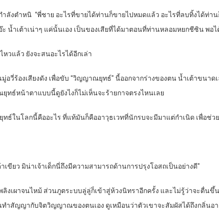
นกำลังตำหนิ
“
พี่ชาย อะไรที่ขายได้ท่านก็ขายไปหมดแล้ว อะไรที่ลบทิ้งได้ท่า
ะ น้ำเต้าเน่าๆ แค่นั้นเอง เป็นของเสียที่ได้มาตอนที่ท่านหลอมหยกชีซิน พอไ
่ไหวแล้ว ยังจะสนอะไรได้อีกเล่า
นมู่อวี่ร้องเสียงดัง เพื่อขับ “วิญญาณยุทธ์” นี้ออกจากร่างของตน น้ำเต้าขน
ณยุทธ์หน้าตาแบบนี้ดูยังไงก็ไม่เห็นจะร้ายกาจตรงไหนเลย
ณยุทธ์ในโลกนี้คืออะไร ที่แท้มันก็คืออาวุธเวทที่นักรบจะมีมาแต่กำเนิด เพื่อ
เต้าเขียว มิน่าเจ้าเด็กนี่ถึงมีความสามารถด้านการปรุงโอสถเป็นอย่างดี”
ลิงเผาจนไหม้ ส่วนภูตระบบลู่ลู่ก็เข้าสู่ห้วงนิทราอีกครั้ง และไม่รู้ว่าจะตื่
มือนทำสัญญากับจิตวิญญาณของตนเอง ดูเหมือนว่าตัวเขาจะสัมผัสได้ถึงกลิ่น