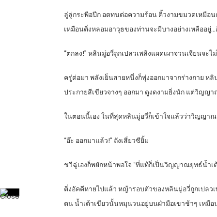
ลู่ลู่กระพือปีก อดทนต่อความร้อน คิ้วงามขมวดเหมือ
เหมือนติ่งหลอมอาวุธของท่านจะมีบางอย่างเหลืออยู่…อ๊
“
ตกลง!” หลินมู่อวี่ถูกเปลวเพลิงแผดเผาจวนเจียนจะไม
ครู่ต่อมา พลังเย็นสายหนึ่งก็พุ่งออกมาจากร่างกาย หลิ
ประกายสีเขียวจางๆ ออกมา ดูงดงามยิ่งนัก แต่วิญญา
ในตอนนี้เอง ในที่สุดหลินมู่อวี่ก็เข้าใจแล้วว่าวิญญา
“
อ๊ะ ออกมาแล้ว!” ถังเสี่ยวซียิ้ม
ชวีฉู่เองก็พยักหน้าพอใจ “ที่แท้ก็เป็นวิญญาณยุทธ์น้ำ
ติ่งอัคคีหายไปแล้ว หญ้ารอบตัวของหลินมู่อวี่ถูกเปลวเพ
ตน น้ำเต้าเขียวนั้นหมุนวนอยู่บนฝ่ามือเขาช้าๆ เห