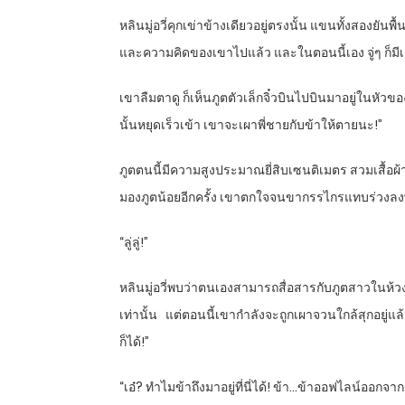
หลินมู่อวี่คุกเข่าข้างเดียวอยู่ตรงนั้น แขนทั้งสองย
และความคิดของเขาไปแล้ว และในตอนนี้เอง จู่ๆ ก็มีเ
เขาลืมตาดู ก็เห็นภูตตัวเล็กจิ๋วบินไปบินมาอยู่ในหัวข
นั้นหยุดเร็วเข้า เขาจะเผาพี่ชายกับข้าให้ตายนะ!”
ภูตตนนี้มีความสูงประมาณยี่สิบเซนติเมตร สวมเสื้อผ้าสี
มองภูตน้อยอีกครั้ง เขาตกใจจนขากรรไกรแทบร่วงลงพื้น 
“
ลู่ลู่!”
หลินมู่อวี่พบว่าตนเองสามารถสื่อสารกับภูตสาวในห้วงคว
เท่านั้น แต่ตอนนี้เขากำลังจะถูกเผาจวนใกล้สุกอยู่แ
ก็ได้!”
“
เอ๋
?
ทำไมข้าถึงมาอยู่ที่นี่ได้! ข้า…ข้าออฟไลน์ออกจากเกม