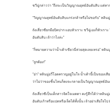
ชวีฉู่กล่าวว่า “ถึงจะเป็นวิญญาณยุทธ์อันดับสิบ แต่หา
“
วิญญาณยุทธ์อันดับสิบแกร่งกล้าหรือไม่ขอรับ” หลินมู
ถังเสี่ยวซียกมือปิดปาก แอบหัวเราะ ชวีฉู่เองก็หัวเราะ “
อันดับสิบ เจ้าว่าไงล่ะ”
“
ก็หมายความว่าน้ำเต้าเขียวนี่ห่วยสุดเลยเหรอ” หลินมู่
“
ถูกต้อง!”
“
อ่า” หลินมู่อวี่โอดครวญอยู่ในใจ น้ำเต้านี้เป็นขอ
ว่าไม่ว่าของชิ้นไหนก็คงจะกลายเป็นวิญญาณยุทธ์อันดับ
ถังเสี่ยวซีเป็นเด็กสาวจิตใจเมตตา คงรู้สึกได้ว่าหลินม
อันดับเก้าหรือแปดหรือเจ็ดได้ทั้งนั้น เจ้าอย่าเสียใจไป 