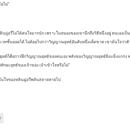
อไม่”
นมู่อวี่ไม่ได้สนใจมากนัก เพราะในสมองของเขานึกถึงวิธีหนึ่งอยู่ ตนเองเป
เวทชั้นยอดได้ ไม่ด้อยไปกว่าวิญญาณยุทธ์อันดับหนึ่งเด็ดขาด เขามั่นใจว่าต
องผู้ฝึกยุทธ์ก็คือการฝึกวิญญาณยุทธ์ของตนเอง พลังของวิญญาณยุทธ์ยิ่งแข็งแก
ักษะยุทธ์ของเจ้าของ เจ้าเข้าใจหรือไม่”
นในใจของหลินมู่อวี่พลันสลายหายไป