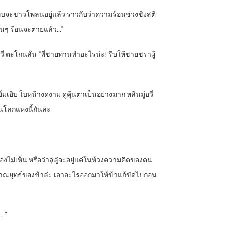
ขาแทบจะขาวโพลนอยู่แล้ว ราวกับว่าความร้อนช่วงชิงสติ
้อนๆ ร้อนจะตายแล้ว…”
วี่ ตะโกนลั่น “พี่ชายท่านทำอะไรน่ะ! รีบให้ชายชราผู้
่มเอิบ ใบหน้างดงาม ดูคุ้นตาเป็นอย่างมาก หลินมู่อวี่
โลกแห่งนี้กันล่ะ
ไม่เห็น หรือว่าลู่ลู่จะอยู่แค่ในห้วงความคิดของตน
ญญาณยุทธ์ของข้าล่ะ เอาอะไรออกมาให้ข้าแก้ขัดไปก่อน
ย…”