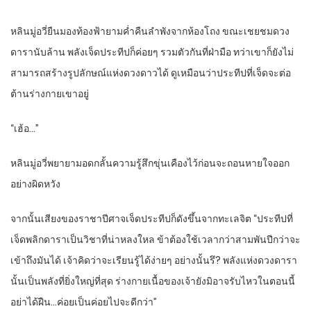
หลินมู่อวี่ยืนมองท้องฟ้ายามค่ำคืนลำพังจากห้องโถง ขณะเชยชมดวง
ดารานับล้าน พลังเจ็ดประทีปก็ค่อยๆ รวมตัวกันที่ฝ่ามือ ทว่าเขาก็ยังไม่
สามารถสร้างรูปลักษณ์แห่งดวงดาวได้ ดูเหมือนว่าประทีปที่เจ็ดจะต่อ
ต้านร่างกายเขาอยู่
“เฮ้อ…”
หลินมู่อวี่พยายามอดกลั้นความรู้สึกขุ่นเคืองไว้ก่อนจะถอนหายใจออก
อย่างผิดหวัง
จากนั้นเสียงของราชาปีศาจเจ็ดประทีปก็ดังขึ้นจากทะเลจิต “ประทีปที่
เจ็ดพลิกดาราเป็นวิชาที่น่าหลงใหล ข้าต้องใช้เวลากว่าสามพันปีกว่าจะ
เข้าถึงมันได้ เจ้าคิดว่าจะเรียนรู้ได้ง่ายๆ อย่างนั้นรึ? พลังแห่งดวงดารา
นั้นเป็นพลังที่ยิ่งใหญ่ที่สุด ร่างกายเนื้อของเจ้ายังมิอาจรับไหวในตอนนี้
อย่าได้ฝืน…ค่อยเป็นค่อยไปจะดีกว่า”