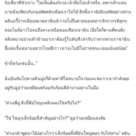
ถังเสี่ยวซีหัวเราะ “ไม่เห็นต้องกังวล เจ้าลืมไปแล้วหรือ…ทหารห้าแสน
นายนั่นเทียบกับกองทัพหลักเมืองเราไม่ได้ อีกทั้งเรายังมีแม่ทัพอย่างท่าน
หลินอวี้จากเมืองหยาดสายัณห์ รวมไปถึงค่ายของทหารจักรวรรดิทุกๆ
สอบไมล์ยาวไปจนถึงทางเหนือของเทือกเขาฉิน เมื่อใดก็ตามที่คนฝั่ง
หลิงหนานย่างเท้าข้ามมาเราต้องรู้ในทันที เท่ากับว่าหากท่านราชาฉิน
อี้แห่งเจิ้นหนานอยากโจมตีเรา เขาจะไม่มีโอกาสชนะเลยแม้แต่น้อย”
ข้าก็หวังเช่นนั้น…”
ฉินอินหันไปหาหลินมู่อวี่ด้วยท่าทีไม่สบายใจ ก่อนจะพบว่าเขากำลังคุย
อยู่กับฉู่ฮว๋ายเหมี่ยนพร้อมกับก้อนสีดำบางอย่างในมือ
“ท่านพี่ฉู่ สิ่งนี้คือไข่มุกหลิงหลงใช่หรือไม่?”
“ใช่ ไข่มุกเล็กจ้อยนี่สำคัญอย่างไร?” ฉู่ฮว๋ายเหมี่ยนสงสัย
“ท่านกล้าพูดมาได้อย่างไรว่าเล็กจ้อยทั้งที่มันใหญ่พอๆ กับไข่ห่าน” หลิน