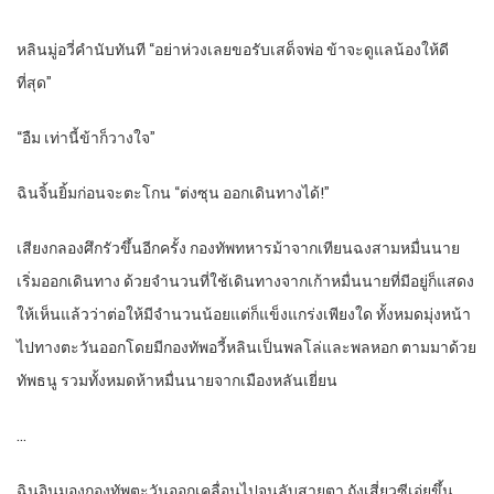
หลินมู่อวี่คำนับทันที “อย่าห่วงเลยขอรับเสด็จพ่อ ข้าจะดูแลน้องให้ดี
ที่สุด”
“อืม เท่านี้ข้าก็วางใจ”
ฉินจิ้นยิ้มก่อนจะตะโกน “ต่งซุน ออกเดินทางได้!”
เสียงกลองศึกรัวขึ้นอีกครั้ง กองทัพทหารม้าจากเทียนฉงสามหมื่นนาย
เริ่มออกเดินทาง ด้วยจำนวนที่ใช้เดินทางจากเก้าหมื่นนายที่มีอยู่ก็แสดง
ให้เห็นแล้วว่าต่อให้มีจำนวนน้อยแต่ก็แข็งแกร่งเพียงใด ทั้งหมดมุ่งหน้า
ไปทางตะวันออกโดยมีกองทัพอวี้หลินเป็นพลโล่และพลหอก ตามมาด้วย
ทัพธนู รวมทั้งหมดห้าหมื่นนายจากเมืองหลันเยี่ยน
…
ฉินอินมองกองทัพตะวันออกเคลื่อนไปจนลับสายตา ถังเสี่ยวซีเอ่ยขึ้น