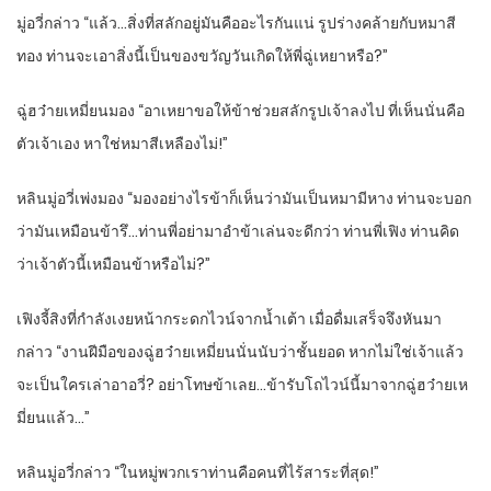
มู่อวี่กล่าว “แล้ว…สิ่งที่สลักอยู่มันคืออะไรกันแน่ รูปร่างคล้ายกับหมาสี
ทอง ท่านจะเอาสิ่งนี้เป็นของขวัญวันเกิดให้พี่ฉู่เหยาหรือ?”
ฉู่ฮว๋ายเหมี่ยนมอง “อาเหยาขอให้ข้าช่วยสลักรูปเจ้าลงไป ที่เห็นนั่นคือ
ตัวเจ้าเอง หาใช่หมาสีเหลืองไม่!”
หลินมู่อวี่เพ่งมอง “มองอย่างไรข้าก็เห็นว่ามันเป็นหมามีหาง ท่านจะบอก
ว่ามันเหมือนข้ารึ…ท่านพี่อย่ามาอำข้าเล่นจะดีกว่า ท่านพี่เฟิง ท่านคิด
ว่าเจ้าตัวนี้เหมือนข้าหรือไม่?”
เฟิงจี้สิงที่กำลังเงยหน้ากระดกไวน์จากน้ำเต้า เมื่อดื่มเสร็จจึงหันมา
กล่าว “งานฝีมือของฉู่ฮว๋ายเหมี่ยนนั่นนับว่าชั้นยอด หากไม่ใช่เจ้าแล้ว
จะเป็นใครเล่าอาอวี่? อย่าโทษข้าเลย…ข้ารับโถไวน์นี้มาจากฉู่ฮว๋ายเห
มี่ยนแล้ว…”
หลินมู่อวี่กล่าว “ในหมู่พวกเราท่านคือคนที่ไร้สาระที่สุด!”