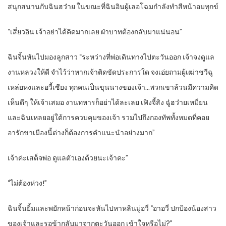
สนุกสนานกับฉินฮว๋าย ในขณะที่ฉินอินผู้เลอโฉมกำลังทำสีหน้าอมทุกข์
“เสี่ยวอิน เจ้าอย่าได้คิดมากเลย ฝ่าบาทต้องกลับมาแน่นอน”
ฉินจิ้นหันไปมองลูกสาว “ระหว่างที่พ่อเดินทางไปตะวันออก เจ้าจงดูแล
งานหลวงให้ดี จำไว้ว่าหากเจ้าติดขัดประการใด จงเอ่ยถามผู้เฒ่าชวีฉู
เหล่ยหงและอวี้เซียง ทุกคนเป็นขุนนางของเจ้า…พวกเขาล้วนมีความคิด
เห็นดีๆ ให้เจ้าเสมอ งานทหารก็อย่าได้ละเลย เฟิงจี้สิง ฉู๋ฮว๋ายเหมี่ยน
และฉินเหลยอยู่ใต้การควบคุมของเจ้า รวมไปถึงกองทัพทั้งหมดที่คอย
อารักขาเมืองนี้ต่างก็ต้องการคำแนะนำอย่างมาก”
เจ้าค่ะเสด็จพ่อ ดูแลตัวเองด้วยนะเจ้าคะ”
“ไม่ต้องห่วง!”
ฉินจิ้นยิ้มและพยักหน้าก่อนจะหันไปหาหลินมู่อวี่ “อาอวี่ ปกป้องน้องสาว
ของเจ้าและรอข้ากลับมาจากตะวันออก เข้าใจหรือไม่?”