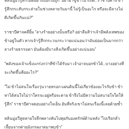
หลินมู่อวี่รู้สึกไม่ดีอย่างบอกไม่ถูก “อย่ามาขู่ข้า เอาเถิด…ราชาปีศาจ ข้า
รู้สึกกระสับกระส่ายในช่วงหลายวันมานี้ ไม่รู้เป็นอะไร หรือจะมีลางไม่
ดีเกิดขึ้นกันแน่?”
ราชาปีศาจคลี่ยิ้ม “ลางร้ายอย่างนั้นหรือ? อย่าลืมสิว่าเจ้ามีพลังเทพของ
ข้าอยู่ในตัว หากเจ้ารู้สึกกระวนกระวายแน่นอนว่ามันย่อมเป็นมากกว่า
ลางร้ายธรรมดา มันต้องมีบางสิ่งเกิดขึ้นอย่างแน่นอน”
“พลังของเจ้าแข็งแกร่งกว่าที่ข้าได้รับมา เจ้าอาจบอกข้าได้…บางอย่างที่
จะเกิดขึ้นคืออะไร?”
“ไม่ ข้าไม่สนใจเรื่องวุ่นวายหรอก แผ่นดินนี้ไม่เกี่ยวข้องอะไรกับข้า ข้า
หาได้สนใจไม่ว่าใครจะอยู่หรือจะตาย ข้าจึงไม่มีความไม่สบายใจใดให้
รู้สึก” ราชาปีศาจตอบอย่างใจเย็น อันที่จริงเขาไม่สนเรื่องนี้เลยด้วยซ้ำ
หลินมู่อวี่สูดหายใจลึกพลางหันไปคุยกับองครักษ์ด้านหลัง “ไปเรียกลั่ว
เจี้ยนจากค่ายมังกรผงาดมาพบข้า”