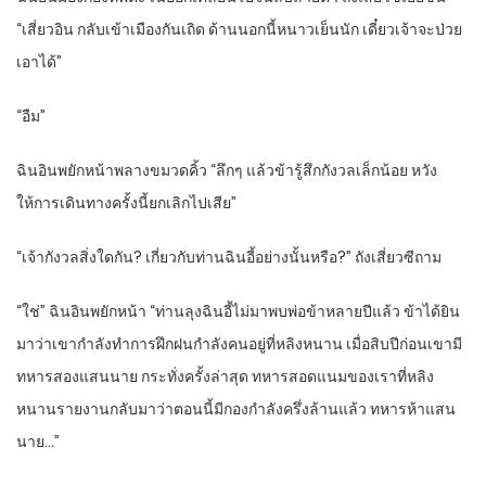
“เสี่ยวอิน กลับเข้าเมืองกันเถิด ด้านนอกนี้หนาวเย็นนัก เดี๋ยวเจ้าจะป่วย
เอาได้”
“อืม”
ฉินอินพยักหน้าพลางขมวดคิ้ว “ลึกๆ แล้วข้ารู้สึกกังวลเล็กน้อย หวัง
ให้การเดินทางครั้งนี้ยกเลิกไปเสีย”
“เจ้ากังวลสิ่งใดกัน? เกี่ยวกับท่านฉินอี้อย่างนั้นหรือ?” ถังเสี่ยวซีถาม
“ใช่” ฉินอินพยักหน้า “ท่านลุงฉินอี้ไม่มาพบพ่อข้าหลายปีแล้ว ข้าได้ยิน
มาว่าเขากำลังทำการฝึกฝนกำลังคนอยู่ที่หลิงหนาน เมื่อสิบปีก่อนเขามี
ทหารสองแสนนาย กระทั่งครั้งล่าสุด ทหารสอดแนมของเราที่หลิง
หนานรายงานกลับมาว่าตอนนี้มีกองกำลังครึ่งล้านแล้ว ทหารห้าแสน
นาย…”