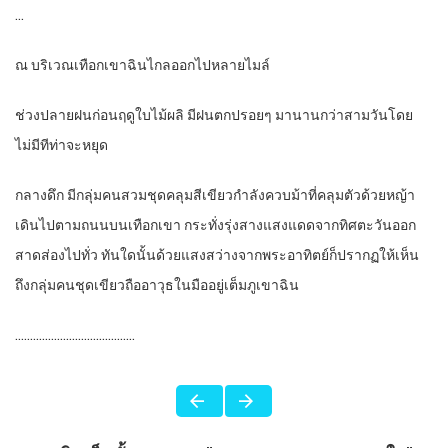
…
ณ บริเวณเทือกเขาฉินไกลออกไปหลายไมล์
ช่วงปลายฝนก่อนฤดูใบไม้ผลิ มีฝนตกปรอยๆ มานานกว่าสามวันโดย
ไม่มีทีท่าจะหยุด
กลางดึก มีกลุ่มคนสวมชุดคลุมสีเขียวกำลังควบม้าที่คลุมตัวด้วยหญ้า
เดินไปตามถนนบนเทือกเขา กระทั่งรุ่งสางแสงแดดจากทิศตะวันออก
สาดส่องไปทั่ว ทันใดนั้นด้วยแสงสว่างจากพระอาทิตย์ก็ปรากฏให้เห็น
ถึงกลุ่มคนชุดเขียวถืออาวุธในมืออยู่เต็มภูเขาฉิน
………………………………….