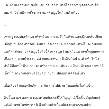
และเอาแต่สาปแช่งผู้อื่นนั้นมักจะสงวนปากไว้ราวกับพูดออกมาเป็น
ทองคำ จึงไม่มีทางที่เขาจะชมหลินมู่อวี่แม้แต่คำเดียว
…
เช่าตรู่ กองทัพเทียนฉงห้าหมื่นนายรวมตัวกันด้านนอกเมืองหลันเยี่ยน
เพื่อคุ้มกันจักรพรรดิฉินจิ้นและฉินฮว๋ายระหว่างเดินทางไปตะวันออก
แม่ทัพหลักอย่างหลินมู่อวี่ เฟิงจี้สิงและฉู่ฮว๋ายเหมี่ยนมาส่งทั้งคู่ออกจาก
เมือง รอบชายป่าปกคลุมด้วยหมอกหนา เมื่อฉินอินย่างเท้าเข้าไปจึง
ทำให้มีแต่น้ำค้างเกาะตามร่างกายและเส้นผม แม้กระทั่งขนตางอนก็มี
เม็ดน้ำเกาะกุมจนหยดย้อยลงมายามเปลือกตาเคลื่อนไหว
เมื่อเสียงรัวกลองศึกดัง การเดินทางไปยังตะวันออกก็เริ่มต้นขึ้น
ฉินจิ้นสวมชุดเกราะทองพร้อมกับกระบี่ไร้วิญญาณ์ซึ่งเป็นสัญลักษณ์
แห่งอำนาจในจักรวรรดิ ด้วยใบหน้าเปื้อนยิ้มเขาหัวเราะอย่าง