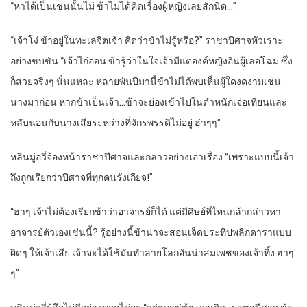
“หาได้เป็นเช่นนั้นไม่ ข้าไม่ได้คิดเรื่องผู้หญิงเลยสักนิด…”
“เจ้าโง่ ข้าอยู่ในทะเลจิตเจ้า คิดว่าข้าไม่รู้หรือ?” ราชาปีศาจหัวเราะ
อย่างขบขัน “เจ้าไก่อ่อน ข้ารู้ว่าในใจเจ้ามีแต่องค์หญิงอินผู้เลอโฉม ซึ่ง
ก็สวยจริงๆ นั่นแหละ หลายพันปีมานี้ข้าไม่ได้พบเห็นผู้ใดงดงามเช่น
นางมาก่อน หากข้าเป็นเจ้า…ข้าจะย่องเข้าไปในตำหนักเจ๋อเทียนและ
หลับนอนกับนางเสียระหว่างที่จักรพรรดิไม่อยู่ ฮ่าๆๆ”
หลินมู่อวี่จ้องหน้าราชาปีศาจและกล่าวอย่างเอาเรื่อง “เพราะแบบนี้เจ้า
ถึงถูกเรียกว่าปีศาจที่ทุกคนรังเกียจ!”
“ฮ่าๆ เจ้าไม่ต้องเรียกข้าว่าอาจารย์ก็ได้ แต่มีศิษย์ที่ไหนกล้ากล่าวหา
อาจารย์ตัวเองเช่นนี้? รู้อย่างนี้ข้าน่าจะสอนเจ็ดประทีปพลิกดาราแบบ
ผิดๆ ให้เจ้าเสีย เจ้าจะได้ใช้มันทำลายโลกอันน่าสมเพชของเจ้าทิ้ง ฮ่าๆ
ๆ”