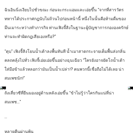
ฉินอินนิ่งเงียบไปชั่วขณะ ก่อนจะกระแอมและเอ่ยขึ้น “จากที่สารวัตร
ทหารได้ประกาศกฎนับไม่ถ้วนไปก่อนหน้านี้ หนึ่งในนั้นคือห้ามดื่มของ
มึนเมาระหว่างทำภารกิจ ท่านเฟิงจี้สิงในฐานะผู้บัญชาการกององครักษ์
ท่านจะทำผิดกฎเสียเองหรือ?”
“ตุบ” เฟิงจี้สิงโยนน้ำเต้าลงพื้นทันที น้ำเมาสาดกระจายเต็มพื้นส่งกลิ่น
คลถคลุ้งไปทั่ว เฟิงจี้เอ่ยเอ่ยขึ้นอย่างฉุนเฉียว “ใครยังอาจยัดโถน้ำเต้า
ใส่มือข้าแล้วหลอกว่ามันเป็นน้ำเปล่า!? คนพวกนี้เชื่อถือไม่ได้เลย น่า
สมเพชนัก!”
ถังเสี่ยวซีที่ยืนมองอยู่ด้านหลังเอ่ยขึ้น “ข้าไม่รู้ว่าใครกันแน่ที่น่า
สมเพช…”
…
หลายคืนผ่านพ้น