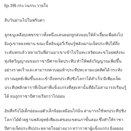
Ep.316 กระวนกระวายใจ
สิบวันผ่านไปในพริบตา
ลูกธนูเคลือบเพชรขาวทั้งหนึ่งแสนดอกถูกส่งมอบให้ลั่วเจี้ยนเพื่อส่งไป
ยังภูเขาหลงหยาน ขณะนี้หลินมู่อวี่เรียนรู้พลังฌานเจ็ดประทีปได้ถึง
ระดับหกแล้ว หลายวันที่ผ่านมาเขาเข้าไปในทะเลจิตและขโมยพลังจะ
ทุ่งจิตวิญญาณของราชาปีศาจเจ็ดประทีป ทำให้พลังวิญญาณเพิ่มขึ้น
อย่างรวดเร็วและสามารถควบคุมห้าประทีปทะลายแปดทิศได้ กระทั่ง
ปราณยุทธ์เพิ่มขึ้นและเข้าถึงหกประทีปชิงโลกาได้สำเร็จ มีเพียงเจ็ด
ประทีปพลิกดาราที่เป็นท่าที่แข็งแกร่งที่สุดเท่านั้นที่ยังไม่สามารถเรียนรู้
ได้ จนถูกราชาปีศาจเรียกว่าไก่อ่อน
อันที่จริงไอ้เด็กอ่อนแอตัวเล็กจ้อยเหมือนไก่นั่น สามารถใช้หกประทีปชิง
โลกาได้ด้วยฐานพลังยุทธ์เพียงแค่ขอบเขตนภาขั้นสอง ซึ่งทำให้ราชา
ปีศาจเจ็ดประทีปประหลาดใจอย่างมาก ทว่าราชาผู้แข็งแกร่ง ยิ่งผยอง