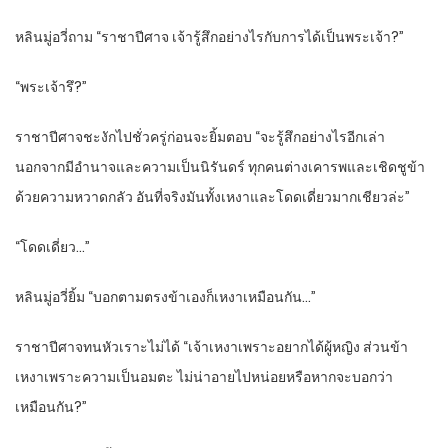
หลินมู่อวี่ถาม “ราชาปีศาจ เจ้ารู้สึกอย่างไรกับการได้เป็นพระเจ้า?”
“พระเจ้ารึ?”
ราชาปีศาจชะงักไปชั่วครู่ก่อนจะยิ้มตอบ “จะรู้สึกอย่างไรอีกเล่า
นอกจากมีอำนาจและความเป็นนิรันดร์ ทุกคนต่างเคารพและเชิดชูข้า
ด้วยความหวาดกลัว อันที่จริงมันทั้งเหงาและโดดเดี่ยวมากเชียวล่ะ”
“โดดเดี่ยว…”
หลินมู่อวี่ยิ้ม “บอกตามตรงข้าเองก็เหงาเหมือนกัน…”
ราชาปีศาจทนหัวเราะไม่ได้ “เจ้าเหงาเพราะอยากได้ผู้หญิง ส่วนข้า
เหงาเพราะความเป็นอมตะ ไม่น่าอายไปหน่อยหรือหากจะบอกว่า
เหมือนกัน?”