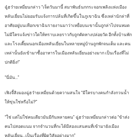
ฉู๋ฮว๋ายเหมี่ยนกล่าว “เจ็ดวันมานี้ สมาพันธ์นกกระจอกเพลิงแห่งเมือง
หลันเยี่ยนไม่ยอมรับแจ้งการปล้นที่เกิดขึ้นในภูเขาฉิน ซึ่งเหล่านักล่าที่
อาศัยอยู่บนเทือกเขาฉินรายงานมาว่าเหยื่อบนเขานั้นถูกล่าไปจนหมด
ไม่มีใครแจ้งข่าวใดให้ทราบเลยราวกับถูกตัดหางปล่อยวัด อีกทั้งบ้านพัก
และโรงเตี๊ยมนอกเมืองหลันเยี่ยนในหลายหมู่บ้านถูกพักจนเต็ม และคน
เหล่านั้นยังเข้ามาซื้ออาหารในเมืองหลันเยี่ยนอย่างมาก เป็นเรื่องที่ไม่
ปกติยิ่ง!”
“นี่มัน…”
เฟิงจี้สิงมองฉู่ฮว๋ายเหมี่ยนด้วยความสนใจ “มีใครบางคนกำลังกวนน้ำ
ให้ขุ่นใช่หรือไม่?”
“ใช่ แต่ไม่ใช่คนเดียวมันมีกันหลายคน” ฉู่ฮว๋ายเหมี่ยนกล่าวต่อ “ข้าส่ง
คนไปสอดแนม จากจำนวนที่กะได้มีสองแสนคนที่เข้ามายังเมือง
หลันเยี่ยน…เป็นเรื่องที่ผิดวิสัยอย่างมาก”