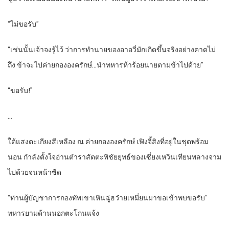
“ไม่ขอรับ”
“เช่นนั้นเจ้าจงรู้ไว้ ว่าการทำนายของอาอวี่มักเกิดขึ้นจริงอย่างคาดไม่
ถึง ข้าจะไปค่ายกององครักษ์…นำทหารห้าร้อยนายตามข้าไปด้วย”
“ขอรับ!”
…
ใต้แสงตะเกียงสีเหลือง ณ ค่ายกององครักษ์ เฟิงจี้สิงที่อยู่ในชุดพร้อม
นอน กำลังตั้งใจอ่านตำราสัตตะพิชัยยุทธ์ของเซี่ยงเหวินเทียนพลางจาม
ไปด้วยจนหน้าซีด
“ท่านผู้บัญชาการกองทัพเขาเหินฉู่ฮว๋ายเหมี่ยนมาขอเข้าพบขอรับ”
ทหารยามด้านนอกตะโกนแจ้ง