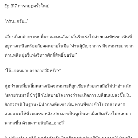
Ep.317 การกบฏครั้งใหญ่
“กรับ…กรับ…”
เสียงเกือกม้ากระทบพื้นขณะคนสั่งสาส์นรีบเร่งไปค่ายกองทัพเขาเหินที่
อยู่ทางเหนือพร้อมกับจดหมายในมือ “ท่านผู้บัญชาการ มีจดหมายมาจาก
ท่านหลินมู่อวี่แห่งวิหารศักดิ์สิทธิ์ขอรับ!”
“โอ้…จดหมายจากอาอวี่0หรือ?”
ฉู่ฮว๋ายเหมี่ยนยิ้มพลางเปิดจดหมายที่ถูกเขียนด้วยลายมือไม่น่าอ่านนัก
‘หลายวันมานี้ข้ารู้สึกไม่สบายใจ เกรงว่าจะเกิดการเปลี่ยนแปลงขึ้นใน
จักรวรรดิ ในฐานะผู้นำกองทัพเขาเหิน ท่านพี่ของข้าโปรดส่งทหาร
สอดแนมให้ทั่วมณฑลหลิงเป่ย คอยเป็นหูเป็นตาเผื่อเกิดเรื่องไม่ชอบมา
พากลขึ้น ด้วยความนับถือ…อาอวี่’