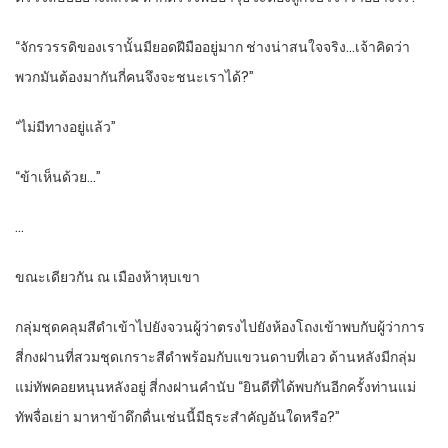
“จักรวรรดิของเรานั้นมียอดฝีมืออยู่มาก ช่างน่าสนใจจริง…เจ้าคิดว่า
พวกมันต้องมากันกี่คนจึงจะชนะเราได้?”
“ไม่มีทางอยู่แล้ว”
“ข้าเห็นด้วย…”
…
ขณะเดียวกัน ณ เมืองห้าหุบเขา
กลุ่มชุดคลุมสีดำเข้าไปยังจวนผู้ว่าตรงไปยังห้องโถงเข้าพบกับผู้ว่าการ
สี่กงฝานที่สวมชุดเกราะสีดำพร้อมกับแขวนดาบที่เอว ด้านหลังมีกลุ่ม
แม่ทัพคอยหนุนหลังอยู่ สี่กงฝานคำนับ “ยินดีที่ได้พบกันอีกครั้งท่านแม่
ทัพจื่อเย่า มาหาข้าดึกดื่นเช่นนี้มีธุระสำคัญอันใดหรือ?”