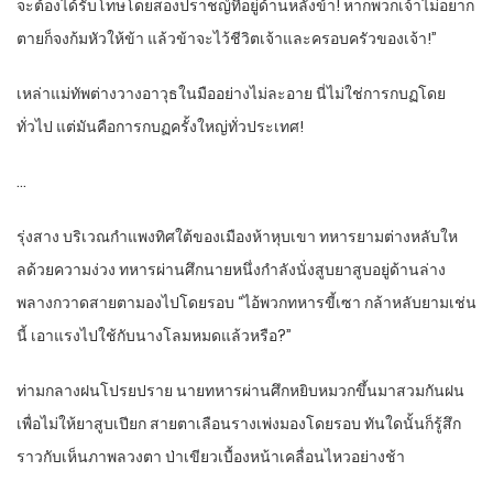
จะต้องได้รับโทษโดยสองปราชญ์ที่อยู่ด้านหลังข้า! หากพวกเจ้าไม่อยาก
ตายก็จงก้มหัวให้ข้า แล้วข้าจะไว้ชีวิตเจ้าและครอบครัวของเจ้า!”
เหล่าแม่ทัพต่างวางอาวุธในมืออย่างไม่ละอาย นี่ไม่ใช่การกบฏโดย
ทั่วไป แต่มันคือการกบฏครั้งใหญ่ทั่วประเทศ!
…
รุ่งสาง บริเวณกำแพงทิศใต้ของเมืองห้าหุบเขา ทหารยามต่างหลับให
ลด้วยความง่วง ทหารผ่านศึกนายหนึ่งกำลังนั่งสูบยาสูบอยู่ด้านล่าง
พลางกวาดสายตามองไปโดยรอบ “ไอ้พวกทหารขี้เซา กล้าหลับยามเช่น
นี้ เอาแรงไปใช้กับนางโลมหมดแล้วหรือ?”
ท่ามกลางฝนโปรยปราย นายทหารผ่านศึกหยิบหมวกขึ้นมาสวมกันฝน
เพื่อไม่ให้ยาสูบเปียก สายตาเลือนรางเพ่งมองโดยรอบ ทันใดนั้นก็รู้สึก
ราวกับเห็นภาพลวงตา ป่าเขียวเบื้องหน้าเคลื่อนไหวอย่างช้า