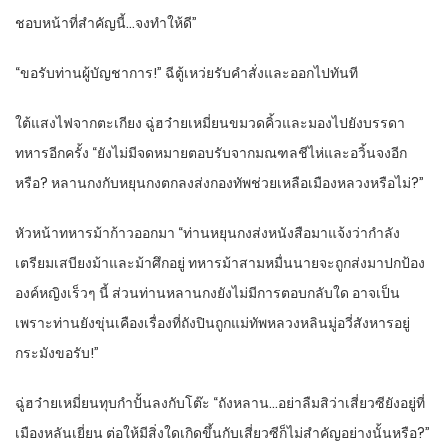
ชอบหน้าที่สำคัญนี้…จงทำให้ดี”
“ขอรับท่านผู้บัญชาการ!” ฉีตู้เหว่ยรับคำสั่งและออกไปทันที
ใต้แสงไฟจากตะเกียง ฉู่ฮว๋ายเหมี่ยนขมวดคิ้วและมองไปยังบรรดา
ทหารอีกครั้ง “ยังไม่มีจดหมายตอบรับจากมณฑลชีไห่และอวิ้นจงอีก
หรือ? หลานกงกับหยุนกงตกลงส่งกองทัพช่วยเหลือเมืองหลวงหรือไม่?”
หัวหน้าทหารม้าก้าวออกมา “ท่านหยุนกงส่งหนังสือมาแจ้งว่ากำลัง
เตรียมเสบียงม้าและม้าศึกอยู่ ทหารม้าสามหมื่นนายจะถูกส่งมาปกป้อง
องค์หญิงเร็วๆ นี้ ส่วนท่านหลานกงยังไม่มีการตอบกลับใด อาจเป็น
เพราะท่านยังขุ่นเคืองเรื่องที่ถังปินถูกแม่ทัพหลวงหลินมู่อวี่สังหารอยู่
กระมังขอรับ!”
ฉู่ฮว๋ายเหมี่ยนทุบกำปั้นลงกับโต๊ะ “ถังหลาน…อย่าลืมสิว่าเสี่ยวซียังอยู่ที่
เมืองหลันเยี่ยน ต่อให้มีสิ่งใดเกิดขึ้นกับเสี่ยวซีก็ไม่สำคัญอย่างนั้นหรือ?”