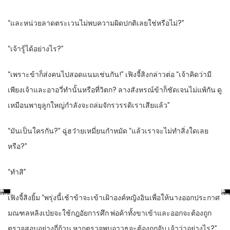
“และหน่วยลาดตระเวนไม่พบความผิดปกติเลยใช่หรือไม่?”
“เจ้ารู้ได้อย่างไร?”
“เพราะข้าก็ส่งคนไปสอดแนมเช่นกัน!” เฟิงจี้สิงกล่าวต่อ “เจ้าคิดว่ามี
เพียงเจ้าและอาอวี่ทำนั้นหรือที่วิตก? ลางสังหรณ์ข้าก็ชัดเจนไม่แพ้กัน ดู
เหมือนพายุลูกใหญ่กำลังจะถล่มจักรวรรดิเราเสียแล้ว”
“มันเป็นใครกัน?” ฉู่ฮว๋ายเหมี่ยนกำหมัด “แล้วเราจะไม่ทำสิ่งใดเลย
หรือ?”
“ทำสิ”
เฟิงจี้สิงยิ้ม “พรุ่งนี้เช้าข้าจะเข้าเฝ้าองค์หญิงอินเพื่อให้นางออกประกาศ
มณฑลหลิงเป่ยจะใช้กฎอัยการศึก พ่อค้าทั้งขาเข้าและออกจะต้องถูก
ตรวจสอบอย่างถี่ถ้วน หากตรวจพบอาวุธจะต้องถูกจับ เจ้าว่าอย่างไร?”