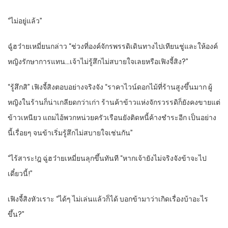
“ไม่อยู่แล้ว”
ฉู๋ฮว๋ายเหมี่ยนกล่าว “ช่วงที่องค์จักรพรรดิเดินทางไปเทียนชู่และให้องค์
หญิงรักษาการแทน…เจ้าไม่รู้สึกไม่สบายใจเลยหรือเฟิงจี้สิง?”
“รู้สึกสิ” เฟิงจี้สิงตอบอย่างจริงจัง “ราคาไวน์ดอกไม้ที่ร้านสูงขึ้นมาก ผู้
หญิงในร้านก็น่าเกลียดกว่าเก่า ร้านค้าข้าวแห่งจักรวรรดิก็ยังคงขายแต่
ข้าวเหนียว แถมไอ้พวกหน่วยครัวเรือนยังติดหนี้ค้างชำระอีก เป็นอย่าง
นี้เรื่อยๆ จนข้าเริ่มรู้สึกไม่สบายใจเช่นกัน”
“ไร้สาระ!ฎ ฉู่ฮว๋ายเหมี่ยนลุกขึ้นทันที “หากเจ้ายังไม่จริงจังข้าจะไป
เดี๋ยวนี้!”
เฟิงจี้สิงหัวเราะ “ได้ๆ ไม่เล่นแล้วก็ได้ บอกข้ามาว่าเกิดเรื่องบ้าอะไร
ขึ้น?”