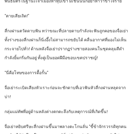
พันธมิตรในฐานะเจ้าเมืองห้าหุบเขา มิเช่นนั้นก็อย่าหาว่าข้าใจร้าย”
“ตายเสียเถิด!”
สี่กงฝานตวัดดาบฟัน ทว่าขณะที่ปลายดาบกำลังจะฟันถูกคอของจื่อเย่า
ทั้งร่างของสี่กงฝานก็นิ่งอึ้งไม่สามารถขยับได้ คลื่นอากาศที่มองไม่เห็น
กระจายไปทั่ว! ด้านหลังจื่อเย่าปรากฏร่างชายสองคนในชุดคลุมสีดำ
กำลังยิ้มกริ่มกันอยู่ ทั้งคู่เป็นยอดฝีมือขอบเขตปราชญ์!
“นี่คือโทษของการดื้อรั้น”
จื่อเย่าระเบิดเสียงหัวเราะก่อนจะชักดาบที่เอวฟันหัวสี่กงฝานหลุดจาก
บ่า!
กลุ่มแม่ทัพที่อยู่ด้านหลังต่างตกตะลึงกับเหตุการณ์ที่เกิดขึ้น!
จื่อเย่าหยิบศรีษะสี่กงฝานขึ้นมาพลางตะโกนลั่น “ขี้ข้าจักรวรรดิทุกคน