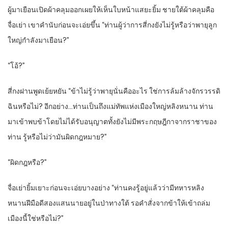
ผู้มาเยือนเปิดผ้าคลุมออกเผยให้เห็นใบหน้าแสยะยิ้ม ชายใต้ผ้าคลุมคือ
จื่อเย่า เขาคำนับก่อนจะเอ่ยขึ้น “ท่านผู้ว่าการสี่กงยังไม่รู้หรือว่าพายุลูก
ใหญ่กำลังมาเยือน?”
“โอ้?”
สี่กงฝานพูดเย้ยหยัน “ข้าไม่รู้ว่าพายุนั่นคืออะไร ใช่การล้มล้างจักรวรรดิ
ฉินหรือไม่? อีกอย่าง…ท่านเป็นถึงแม่ทัพแห่งเมืองใหญ่หลิงหนาน ท่าน
มาเข้าพบข้าโดยไม่ได้รับอนุญาตทั้งยังไม่มีพระกฤษฎีกาจากราชาของ
ท่าน รู้หรือไม่ว่ามันผิดกฎหมาย?”
“ผิดกฎหรือ?”
จื่อเย่ายิ้มเยาะก่อนจะเอ่ยบางอย่าง “ท่านคงรู้อยู่แล้วว่ามีทหารหลิง
หนานฝีมือดีสองแสนนายอยู่ในป่าทางใต้ รอคำสั่งจากข้าให้เข้าถล่ม
เมืองนี้ใช่หรือไม่?”