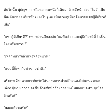
ทันใดนั้น ผู้บัญชาการถือหอกคนหนึ่งก็เดินมาด้วยสีหน้าสงบ “ไม่จำเป็น
ต้องลั่นกลอง เดี๋ยวข้าจะลงไปดูเอง เปิดประตูเมืองต้อนรับแขกผู้มีเกียรติ
เสีย”
“แขกผู้มีเกียรติ?” ทหารผ่านศึกสงสัย “แม่ทัพจ่าว แขกผู้มีเกียรติที่ว่าเป็น
ใครหรือขอรับ?”
“เหล่าทหารกล้าแห่งหลิงหนาน!”
“แบบนี้ก็เท่ากับข้าขายชาติ…”
พริบตาเดียวดาบยาวก็ตวัดใส่นายทหารผ่านศึกจนลงไปนอนจมกอง
เลือด ผู้บัญชาการเอ่ยขึ้นด้วยสีหน้าร้ายกาจ “ยังไม่ยอมเปิดประตูเมือง
อีกหรือ?”
“ยอมแล้วขอรับ!”