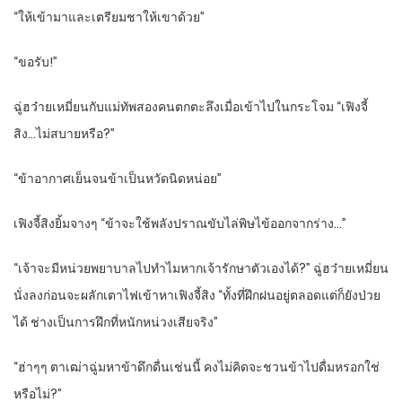
“ให้เข้ามาและเตรียมชาให้เขาด้วย”
“ขอรับ!”
ฉู่ฮว๋ายเหมี่ยนกับแม่ทัพสองคนตกตะลึงเมื่อเข้าไปในกระโจม “เฟิงจี้
สิง…ไม่สบายหรือ?”
“ข้าอากาศเย็นจนข้าเป็นหวัดนิดหน่อย”
เฟิงจี้สิงยิ้มจางๆ “ข้าจะใช้พลังปราณขับไล่พิษไข้ออกจากร่าง…”
“เจ้าจะมีหน่วยพยาบาลไปทำไมหากเจ้ารักษาตัวเองได้?” ฉู่ฮว๋ายเหมี่ยน
นั่งลงก่อนจะผลักเตาไฟเข้าหาเฟิงจี้สิง “ทั้งที่ฝึกฝนอยู่ตลอดแต่ก็ยังป่วย
ได้ ช่างเป็นการฝึกที่หนักหน่วงเสียจริง”
“ฮ่าๆๆ ตาเฒ่าฉู่มหาข้าดึกดื่นเช่นนี้ คงไม่คิดจะชวนข้าไปดื่มหรอกใช่
หรือไม่?”