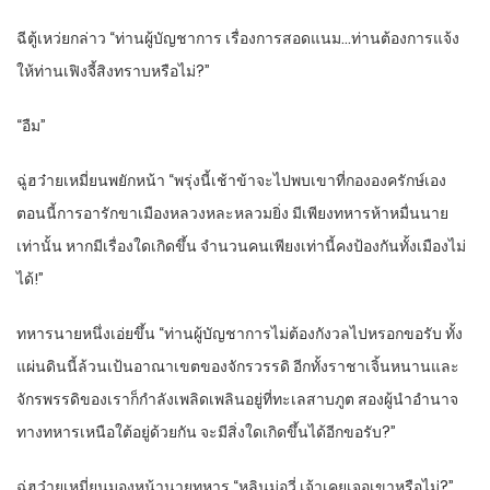
ฉีตู้เหว่ยกล่าว “ท่านผู้บัญชาการ เรื่องการสอดแนม…ท่านต้องการแจ้ง
ให้ท่านเฟิงจี้สิงทราบหรือไม่?”
“อืม”
ฉู่ฮว๋ายเหมี่ยนพยักหน้า “พรุ่งนี้เช้าข้าจะไปพบเขาที่กององครักษ์เอง
ตอนนี้การอารักขาเมืองหลวงหละหลวมยิ่ง มีเพียงทหารห้าหมื่นนาย
เท่านั้น หากมีเรื่องใดเกิดขึ้น จำนวนคนเพียงเท่านี้คงป้องกันทั้งเมืองไม่
ได้!”
ทหารนายหนึ่งเอ่ยขึ้น “ท่านผู้บัญชาการไม่ต้องกังวลไปหรอกขอรับ ทั้ง
แผ่นดินนี้ล้วนเป้นอาณาเขตของจักรวรรดิ อีกทั้งราชาเจิ้นหนานและ
จักรพรรดิของเราก็กำลังเพลิดเพลินอยู่ที่ทะเลสาบภูต สองผู้นำอำนาจ
ทางทหารเหนือใต้อยู่ด้วยกัน จะมีสิ่งใดเกิดขึ้นได้อีกขอรับ?”
ฉู่ฮว๋ายเหมี่ยนมองหน้านายทหาร “หลินมู่อวี่ เจ้าเคยเจอเขาหรือไม่?”