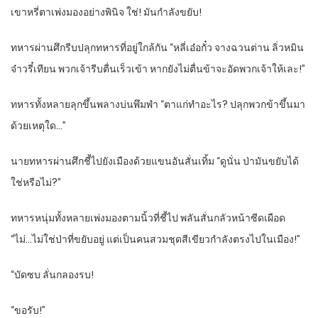
เขาหรี่ตาเพ่งมองอย่างพินิจ ใช่! มันกำลังขยับ!
ทหารผ่านศึกรีบปลุกทหารที่อยู่ใกล้กัน “หลี่เอ๋อกั๋ว จางฉวนต่าน ลิ่วหมิน
จ๋าวรี๋เทียน พวกเจ้ารีบตื่นเร็วเข้า หากยังไม่ตื่นข้าจะอัดพวกเจ้าให้เละ!”
ทหารทั้งหลายลุกขึ้นพลางบ่นพึมพำ “ตาแก่ทำอะไร? ปลุกพวกข้าขึ้นมา
ด้วยเหตุใด…”
นายทหารผ่านศึกชี้ไปยังเมืองด้วยแขนอันสั่นเทิ้ม “ดูนั่น ป่ามันขยับได้
ใช่หรือไม่?”
ทหารหนุ่มทั้งหลายเพ่งมองตามนิ้วที่ชี้ไป พลันสั่นกลัวหน้าซีดเผือด
“ไม่…ไม่ใช่ป่าที่ขยับอยู่ แต่เป็นคนสวมชุดสีเขียวกำลังตรงไปในเมือง!”
“บัดซบ ลั่นกลองรบ!
“ขอรับ!”