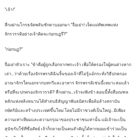
“เจ้า!”
สี่กงฝานโกรธจัดพลันชักดาบออกมา “จื่อเย่า! เจ็ดแม่ทัพเทพแห่ง
จักรวรรดิอย่างเจ้าคิดจะก่อกบฏรึ?”
“ก่อกบฏ?”
จื่อเย่าหัวเราะ “ข้าคือผู้ถูกเลือกจากพระเจ้า เพื่อให้ครองใจผู้คนต่างหาก
เล่า…ว่าด้วยเรื่องจักรพรรดิฉินจิ้นของเจ้าที่ไม่รู้แม้กระทั่งวิธีปกครอง
อาณาจักรใดนอกจากบทกวีและอาหาร จักรพรรดิเช่นนี้เหมาะสมแล้ว
หรือที่จะปกครองจักรวรรดิ? สี่กงฝาน…เจ้าจงฟังข้า ตอนนี้ทั้งสี่มณฑล
หลักแห่งหลิงหนานได้ทำสนธิสัญญาพันธมิตรเพื่อล้มล้างสถาบัน
กษัตริย์และสร้างประเทศขึ้นใหม่ โดยไม่มีราชวงศ์เป็นใหญ่…มีเพียง
ความเท่าเทียมและความกรุณาของประชาชนเท่านั้น แม้เจ้าจะเป็น
สุนัขรับใช้ที่ซื่อสัตย์ เจ้าก็กลายเป็นคนสำคัญได้หากยอมเข้าร่วมเป็น