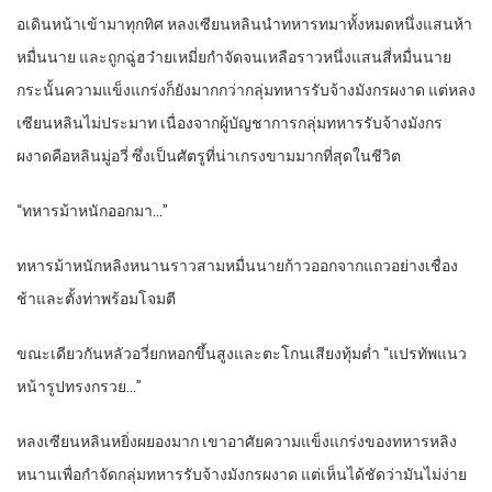
อเดินหน้าเข้ามาทุกทิศ หลงเซียนหลินนำทหารทมาทั้งหมดหนึ่งแสนห้า
หมื่นนาย และถูกฉู่ฮว๋ายเหมี่ยกำจัดจนเหลือราวหนึ่งแสนสี่หมื่นนาย
กระนั้นความแข็งแกร่งก็ยังมากกว่ากลุ่มทหารรับจ้างมังกรผงาด แต่หลง
เซียนหลินไม่ประมาท เนื่องจากผู้บัญชาการกลุ่มทหารรับจ้างมังกร
ผงาดคือหลินมู่อวี่ ซึ่งเป็นศัตรูที่น่าเกรงขามมากที่สุดในชีวิต
“ทหารม้าหนักออกมา…”
ทหารม้าหนักหลิงหนานราวสามหมื่นนายก้าวออกจากแถวอย่างเชื่อง
ช้าและตั้งท่าพร้อมโจมตี
ขณะเดียวกันหลัวอวี่ยกหอกขึ้นสูงและตะโกนเสียงทุ้มต่ำ “แปรทัพแนว
หน้ารูปทรงกรวย…”
หลงเซียนหลินหยิ่งผยองมาก เขาอาศัยความแข็งแกร่งของทหารหลิง
หนานเพื่อกำจัดกลุ่มทหารรับจ้างมังกรผงาด แต่เห็นได้ชัดว่ามันไม่ง่าย