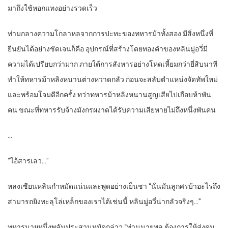
มาถึงใช้หอกแทงอย่างรวดเร็ว
ท่ามกลางความโกลาหลจากการปะทะของทหารม้าทั้งสอง มีสิ่งหนึ่งที่
ยืนยันได้อย่างชัดเจนก็คือ อุปกรณ์ที่สร้างโดยทองคำของหลินมู่อวี่มี
ความได้เปรียบกว่ามาก ภายใต้การสังหารอย่างโหดเหี้ยมกว่ายี่สิบนาที
ทำให้ทหารม้าหลิงหนานต่างหวาดกลัว ก่อนจะสลับตำแหน่งจัดทัพใหม่
และพร้อมโจมตีอีกครั้ง ทว่าทหารม้าหลิงหนานสูญเสียไปเกือบห้าพัน
คน ขณะที่ทหารรับจ้างมังกรผงาดได้รับความเสียหายไม่ถึงหนึ่งพันคน
…
“ไอ้สารเลว…”
หลงเซียนหลินกำหมัดแน่นและพูดอย่างเย็นชา “นั่นมันลูกศรบ้าอะไรถึง
สามารถยิงทะลุโล่เหล็กของเราได้เช่นนี้ หลินมู่อวี่น่ากลัวจริงๆ…”
ทหารนายหนึ่งพลันประสานหมัดกล่าว “ท่านนายพล ต้องการให้ส่งคน