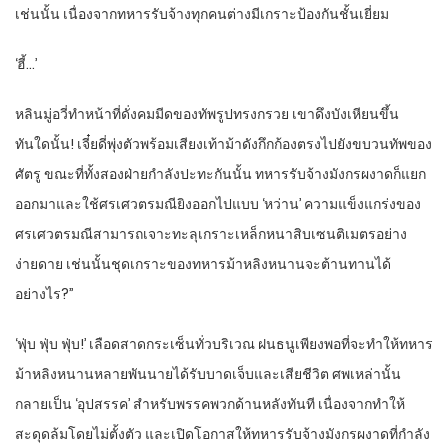
เช่นนั้น เนื่องจากทหารรับจ้างทุกคนต่างมีเกราะป้องกันชั้นเยี่ยม
‘ฮี้…’
หลินมู่อวี่ทำหน้าที่ดั่งคมมีดของทัพรูปทรงกรวย เขาดึงบังเหียนขึ้น
ทันใดนั้น! เจี๋ยดี่พุ่งตัวพร้อมเสียงเท้าม้าดังกึกก้องตรงไปยังขบวนทัพของ
ศัตรู ขณะที่ทั้งสองฝ่ายกำลังปะทะกันนั้น ทหารรับจ้างมังกรผงาดก็แยก
ออกมาและใช้ศรเศวตรมณียิงออกไปแบบ ‘หว่าน’ ความแข็งแกร่งของ
ศรเศวตรมณีสามารถเจาะทะลุเกราะเหล็กหนาสิบเซนติเมตรอย่าง
ง่ายดาย เช่นนั้นชุดเกราะของทหารม้าหลิงหนานจะต้านทานได้
อย่างไร?”
‘ฟุ่บ ฟุ่บ ฟุ่บ!’ เลือดสาดกระเซ็นทั่วบริเวณ ฝนธนูเพียงพอที่จะทำให้ทหาร
ม้าหลิงหนานหลายพันนายได้รับบาดเจ็บและเสียชีวิต ศพเหล่านั้น
กลายเป็น ‘อุปสรรค’ สำหรับพรรคพวกด้านหลังทันที เนื่องจากทำให้
สะดุดล้มโดยไม่ตั้งตัว และเปิดโอกาสให้ทหารรับจ้างมังกรผงาดที่กำลัง