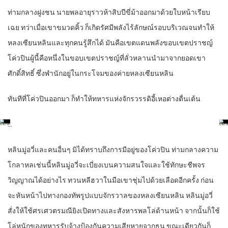
ท่ามกลางฝูงชน นายพลอายุราวห้าสิบปีขี่ม้าออกมาด้วยใบหน้าเรียบ
เฉย ทว่าเมื่อเขาขมวดคิ้ว ก็เกิดรัศมีพลังไร้ลักษณ์รอบบริเวณจนทำให้
หลงเซียนหลินและทุกคนรู้สึกได้ มันคือเขตแดนพลังขอบเขตปราชญ์
โค่วปินผู้นี้คือหนึ่งในขอบเขตปราชญ์ที่ลั่วหลานนำมาจากยอดเขา
ศักดิ์สิทธิ์ ซึ่งพำนักอยู่ในกระโจมของค่ายหลงเซียนหลิน
ทันทีที่โค่วปินออกมา ก็ทำให้ทหารแห่งจักรวรรดิอี้เหอต่างตื่นเต้น
…
หลินมู่อวี่และคนอื่นๆ มิได้ทราบถึงการมีอยู่ของโค่วปิน ท่ามกลางความ
โกลาหลเช่นนี้หลินมู่อวี่จะเบี่ยงเบนความสนใจและใช้ทักษะชีพจร
วิญญาณได้อย่างไร ทวนหลีฮวาในมือเขาชุ่มไปด้วยเลือดอีกครั้ง ก่อน
จะหันหน้าไปทางกองทัพรูปแบบจักรวาลของหลงเซียนหลิน หลินมู่อวี่
สั่งให้ใช้ศรเศวตรมณียิงเปิดทางและสังหารพลโล่ด้านหน้า จากนั้นก็ใช้
โล่หนักของทหารรับจ้างป้องกันความเสียหายจากธนู ขณะเดียวกันก็