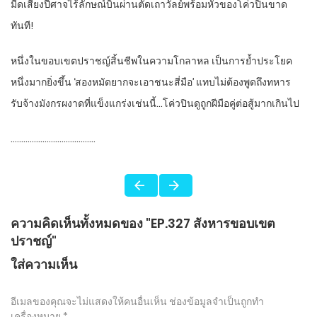
มีดเสียงปีศาจไร้ลักษณ์บินผ่านตัดเถาวัลย์พร้อมหัวของโค่วปินขาด
ทันที!
หนึ่งในขอบเขตปราชญ์สิ้นชีพในความโกลาหล เป็นการย้ำประโยค
หนึ่งมากยิ่งขึ้น ‘สองหมัดยากจะเอาชนะสี่มือ’ แทบไม่ต้องพูดถึงทหาร
รับจ้างมังกรผงาดที่แข็งแกร่งเช่นนี้…โค่วปินดูถูกฝีมือคู่ต่อสู้มากเกินไป
………………..………………..
ความคิดเห็นทั้งหมดของ "EP.327 สังหารขอบเขต
ปราชญ์"
ใส่ความเห็น
อีเมลของคุณจะไม่แสดงให้คนอื่นเห็น
ช่องข้อมูลจำเป็นถูกทำ
เครื่องหมาย
*