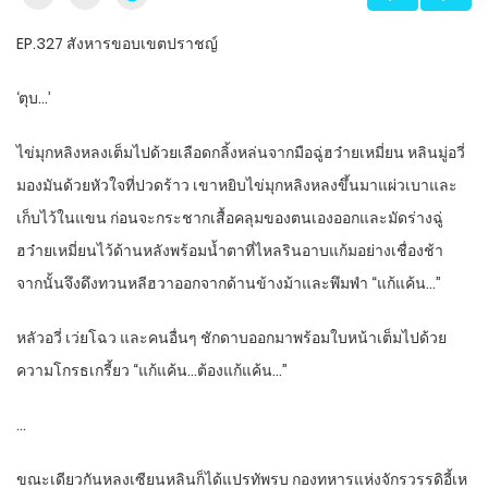
EP.327 สังหารขอบเขตปราชญ์
‘ตุบ…’
ไข่มุกหลิงหลงเต็มไปด้วยเลือดกลิ้งหล่นจากมือฉู่ฮว๋ายเหมี่ยน หลินมู่อวี่
มองมันด้วยหัวใจที่ปวดร้าว เขาหยิบไข่มุกหลิงหลงขึ้นมาแผ่วเบาและ
เก็บไว้ในแขน ก่อนจะกระชากเสื้อคลุมของตนเองออกและมัดร่างฉู่
ฮว๋ายเหมี่ยนไว้ด้านหลังพร้อมน้ำตาที่ไหลรินอาบแก้มอย่างเชื่องช้า
จากนั้นจึงดึงทวนหลีฮวาออกจากด้านข้างม้าและพึมพำ “แก้แค้น…”
หลัวอวี่ เว่ยโฉว และคนอื่นๆ ชักดาบออกมาพร้อมใบหน้าเต็มไปด้วย
ความโกรธเกรี้ยว “แก้แค้น…ต้องแก้แค้น…”
…
ขณะเดียวกันหลงเซียนหลินก็ได้แปรทัพรบ กองทหารแห่งจักรวรรดิอี้เห