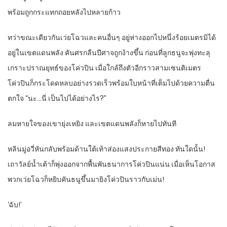
พร้อมถูกกระแทกถอยหลังไปหลายก้าว
ทว่าขณะเดียวกันเว่ยโฉวและคนอื่นๆ อยู่ห่างออกไปหนึ่งร้อยเมตรมิได้
อยู่ในเขตแดนพลัง คันศรกลืนปีศาจถูกง้างขึ้น ก่อนที่ลูกธนูจะพุ่งทะลุ
เกราะปราณยุทธ์ของโค่วปิน เมื่อใกล้ถึงตัวอีกราวสามเซนติเมตร
โค่วปินก็กระโดดหลบอย่างรวดเร็วพร้อมใบหน้าที่เต็มไปด้วยความตื่น
ตกใจ “นะ…นี่ เป็นไปได้อย่างไร?”
ลมหายใจของเขายุ่งเหยิง และเขตแดนพลังก็หายไปทันที
หลินมู่อวี่หันกลับพร้อมด้านใต้เท้าส่องแสงประกายสีทอง ทันใดนั้น!
เถาวัลย์น้ำเต้าก็พุ่งออกจากพื้นพันธนาการโค่วปินแน่น เมื่อเห็นโอกาส
พวกเว่ยโฉวก็หยิบคันธนูขึ้นมายิงโค่วปินราวกับเม่น!
‘ฉับ!’