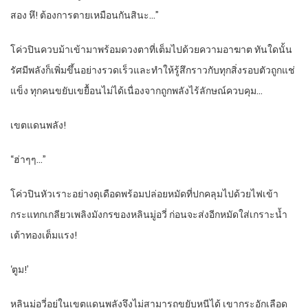
สอง หึ! ต้องการตายเหมือนกันสินะ…”
โค่วปินควบม้าเข้ามาพร้อมดวงตาที่เต็มไปด้วยความอาฆาต ทันใดนั้น
รัศมีพลังก็เพิ่มขึ้นอย่างรวดเร็วและทำให้รู้สึกราวกับทุกสิ่งรอบตัวถูกแช่
แข็ง ทุกคนขยับเขยื้อนไม่ได้เนื่องจากถูกพลังไร้ลักษณ์ควบคุม…
เขตแดนพลัง!
“ฮ่าๆๆ…”
โค่วปินหัวเราะอย่างดุเดือดพร้อมปล่อยหมัดที่ปกคลุมไปด้วยไฟเข้า
กระแทกเกลียวเพลิงมังกรของหลินมู่อวี่ ก่อนจะส่งอีกหมัดใส่เกราะน้ำ
เต้าทองเต็มแรง!
‘ตูม!’
หลินมู่อวี่อยู่ในเขตแดนพลังจึงไม่สามารถขยับหนีได้ เขากระอักเลือด